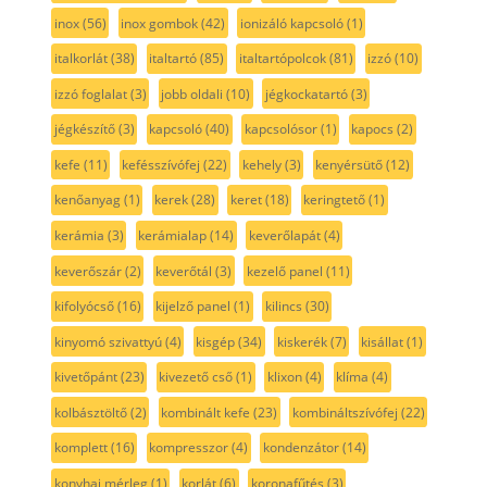
inox
(56)
inox gombok
(42)
ionizáló kapcsoló
(1)
italkorlát
(38)
italtartó
(85)
italtartópolcok
(81)
izzó
(10)
izzó foglalat
(3)
jobb oldali
(10)
jégkockatartó
(3)
jégkészítő
(3)
kapcsoló
(40)
kapcsolósor
(1)
kapocs
(2)
kefe
(11)
kefésszívófej
(22)
kehely
(3)
kenyérsütő
(12)
kenőanyag
(1)
kerek
(28)
keret
(18)
keringtető
(1)
kerámia
(3)
kerámialap
(14)
keverőlapát
(4)
keverőszár
(2)
keverőtál
(3)
kezelő panel
(11)
kifolyócső
(16)
kijelző panel
(1)
kilincs
(30)
kinyomó szivattyú
(4)
kisgép
(34)
kiskerék
(7)
kisállat
(1)
kivetőpánt
(23)
kivezető cső
(1)
klixon
(4)
klíma
(4)
kolbásztöltő
(2)
kombinált kefe
(23)
kombináltszívófej
(22)
komplett
(16)
kompresszor
(4)
kondenzátor
(14)
konyhai mérleg
(1)
korlát
(6)
koronafűtés
(3)