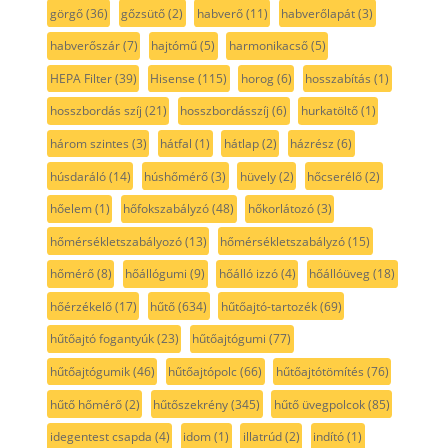
görgő
(36)
gőzsütő
(2)
habverő
(11)
habverőlapát
(3)
habverőszár
(7)
hajtómű
(5)
harmonikacső
(5)
HEPA Filter
(39)
Hisense
(115)
horog
(6)
hosszabítás
(1)
hosszbordás szíj
(21)
hosszbordásszíj
(6)
hurkatöltő
(1)
három szintes
(3)
hátfal
(1)
hátlap
(2)
házrész
(6)
húsdaráló
(14)
húshőmérő
(3)
hüvely
(2)
hőcserélő
(2)
hőelem
(1)
hőfokszabályzó
(48)
hőkorlátozó
(3)
hőmérsékletszabályozó
(13)
hőmérsékletszabályzó
(15)
hőmérő
(8)
hőállógumi
(9)
hőálló izzó
(4)
hőállóüveg
(18)
hőérzékelő
(17)
hűtő
(634)
hűtőajtó-tartozék
(69)
hűtőajtó fogantyúk
(23)
hűtőajtógumi
(77)
hűtőajtógumik
(46)
hűtőajtópolc
(66)
hűtőajtótömítés
(76)
hűtő hőmérő
(2)
hűtőszekrény
(345)
hűtő üvegpolcok
(85)
idegentest csapda
(4)
idom
(1)
illatrúd
(2)
indító
(1)