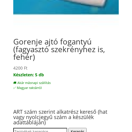
Gorenje ajtó fogantyú
(fagyasztó szekrényhez is,
fehér)
4200
Ft
Készleten: 5 db
🚚 Akár másnapi szállítás
✅ Magyar raktárról
ART szám szerint alkatrész kereső (hat
vagy nyolcjegyű szám a készülék
adattábláján)
Keresés
Keresés