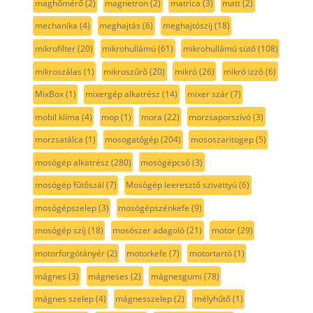
maghőmérő
(2)
magnetron
(2)
matrica
(3)
matt
(2)
mechanika
(4)
meghajtás
(6)
meghajtószíj
(18)
mikrofilter
(20)
mikrohullámú
(61)
mikrohullámú sütő
(108)
mikroszálas
(1)
mikroszűrő
(20)
mikró
(26)
mikró izzó
(6)
MixBox
(1)
mixergép alkatrész
(14)
mixer szár
(7)
mobil klíma
(4)
mop
(1)
mora
(22)
morzsaporszívó
(3)
morzsatálca
(1)
mosogatógép
(204)
mososzaritogep
(5)
mosógép alkatrész
(280)
mosógépcső
(3)
mosógép fűtőszál
(7)
Mosógép leeresztő szivattyú
(6)
mosógépszelep
(3)
mosógépszénkefe
(9)
mosógép szíj
(18)
mosószer adagoló
(21)
motor
(29)
motorforgótányér
(2)
motorkefe
(7)
motortartó
(1)
mágnes
(3)
mágneses
(2)
mágnesgumi
(78)
mágnes szelep
(4)
mágnesszelep
(2)
mélyhűtő
(1)