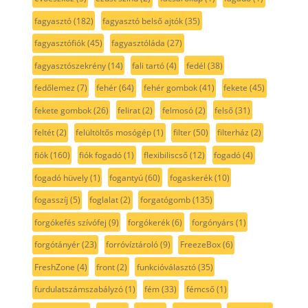
fagyasztó
(182)
fagyasztó belső ajtók
(35)
fagyasztófiók
(45)
fagyasztóláda
(27)
fagyasztószekrény
(14)
fali tartó
(4)
fedél
(38)
fedőlemez
(7)
fehér
(64)
fehér gombok
(41)
fekete
(45)
fekete gombok
(26)
felirat
(2)
felmosó
(2)
felső
(31)
feltét
(2)
felültöltős mosógép
(1)
filter
(50)
filterház
(2)
fiók
(160)
fiók fogadó
(1)
flexibiliscső
(12)
fogadó
(4)
fogadó hüvely
(1)
fogantyú
(60)
fogaskerék
(10)
fogasszíj
(5)
foglalat
(2)
forgatógomb
(135)
forgókefés szívófej
(9)
forgókerék
(6)
forgónyárs
(1)
forgótányér
(23)
forróvíztároló
(9)
FreezeBox
(6)
FreshZone
(4)
front
(2)
funkcióválasztó
(35)
furdulatszámszabályzó
(1)
fém
(33)
fémcső
(1)