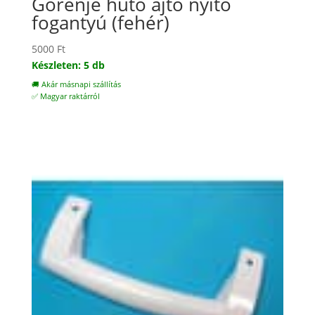
Gorenje hűtő ajtó nyitó
fogantyú (fehér)
5000
Ft
Készleten: 5 db
🚚 Akár másnapi szállítás
✅ Magyar raktárról