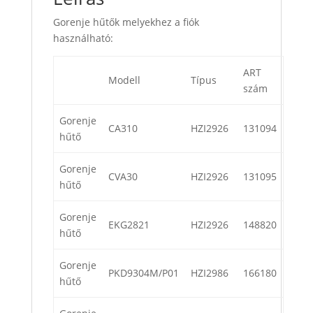
Gorenje hűtők melyekhez a fiók
használható:
ART
Modell
Típus
szám
Gorenje
CA310
HZI2926
131094
hűtő
Gorenje
CVA30
HZI2926
131095
hűtő
Gorenje
EKG2821
HZI2926
148820
hűtő
Gorenje
PKD9304M/P01
HZI2986
166180
hűtő