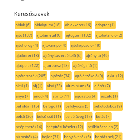
Keresőszavak
ablak
(6)
ablakgumi
(18)
ablakkeret
(16)
adapter
(1)
ajtó
(137)
ajtóbimetál
(6)
ajtógumi
(102)
ajtóhatároló
(2)
ajtóhorog
(4)
ajtókampó
(4)
ajtókapcsoló
(18)
ajtókeret
(18)
ajtónyitás érzékelő
(6)
ajtónyitó
(49)
ajtópolc
(122)
ajtóretesz
(13)
ajtórögzítő
(1)
ajtótartozék
(205)
ajtózár
(34)
ajtó érzékelő
(9)
akku
(12)
akril
(1)
alj
(1)
alsó
(33)
aluminium
(5)
alátét
(7)
anya
(7)
anód
(4)
aprító
(11)
aquastop
(4)
aszaló
(1)
bal oldali
(15)
befogó
(1)
befolyócső
(5)
bekötődoboz
(9)
belső
(30)
belső cső
(11)
belső üveg
(17)
betét
(7)
beépíthető
(14)
beépítési készlet
(12)
beőblítőszelep
(2)
biztosíték
(4)
bojler
(31)
bolygókerék
(6)
bordás szíj
(21)