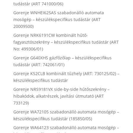
tudástár (ART 741000/06)
Gorenje WNHEI62SAS szabadonálló automata
mosógép – készülékspecifikus tudástár (ART
20009500)
Gorenje NRK6191CW kombinált hűtő-
fagyasztószekrény – készülékspecifikus tudástár (ART
No: 499306/01)
Gorenje G640XHS gázfőzőlap – készülékspecifikus
tudástár (ART: 742061/01)
Gorenje K52CLB kombinált tűzhely (ART: 730125/02) –
készülékspecifikus tudástár
Gorenje NRS9181VX side-by-side hűtőszekrény –
hibakódok, alkatrészek, javítási útmutató (ART
733129)
Gorenje WA72105 szabadonálló automata mosógép –
készülékspecifikus tudástár (185850/05)
Gorenje WA64123 szabadonálló automata mosógép –