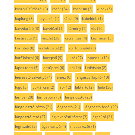
koszorú fűtőszál
(3)
kosár
(34)
kosársín
(3)
kupak
(5)
kuplung
(8)
kutyaszőr
(1)
kábel
(9)
kábeldob
(1)
kávédaráló
(3)
kávéfőző
(1)
kémény
(1)
kés
(16)
késtisztító
(1)
készlet
(38)
kétszintes
(4)
kézimixer
(5)
körfütés
(8)
körfűtőbetét
(5)
kör fűtőbetét
(5)
körfűtőszál
(6)
középső
(9)
külső
(27)
laposszíj
(19)
lapos tepsi
(5)
lassúprés
(6)
led
(14)
LedVision
(2)
leeresztő szivattyú
(4)
lemez
(6)
lengéscsillapító
(10)
logo
(3)
lyuktárcsa
(2)
láb
(12)
lábtartó
(2)
láda
(30)
lámpa
(28)
lámpabúra
(8)
lángelosztó
(23)
lángelosztó-rózsa
(21)
lángosztó
(21)
lángosztó-fedél
(29)
lángosztó-tető
(27)
légkeverésfűtőtest
(3)
légszűrő
(21)
légtisztító
(2)
lúgszivattyú
(4)
macsakszőr
(1)