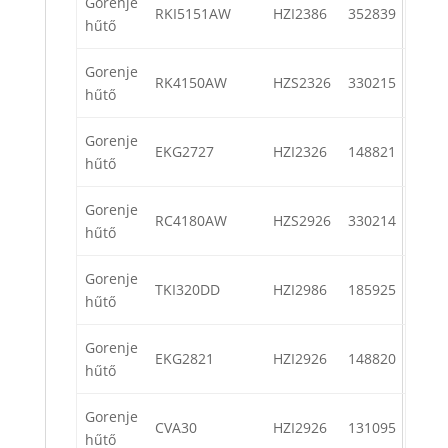
Gorenje
RKI5151AW
HZI2386
352839
hűtő
Gorenje
RK4150AW
HZS2326
330215
hűtő
Gorenje
EKG2727
HZI2326
148821
hűtő
Gorenje
RC4180AW
HZS2926
330214
hűtő
Gorenje
TKI320DD
HZI2986
185925
hűtő
Gorenje
EKG2821
HZI2926
148820
hűtő
Gorenje
CVA30
HZI2926
131095
hűtő