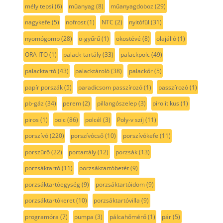
mély tepsi
(6)
műanyag
(8)
műanyagdoboz
(29)
nagykefe
(5)
nofrost
(1)
NTC
(2)
nyitófül
(31)
nyomógomb
(28)
o-gyűrű
(1)
okostévé
(8)
olajálló
(1)
ORA ITO
(1)
palack-tartály
(33)
palackpolc
(49)
palacktartó
(43)
palacktároló
(38)
palackőr
(5)
papír porszák
(5)
paradicsom passzírozó
(1)
passzírozó
(1)
pb-gáz
(34)
perem
(2)
pillangószelep
(3)
pirolitikus
(1)
piros
(1)
polc
(86)
polcél
(3)
Poly-v szíj
(11)
porszívó
(220)
porszívócső
(10)
porszívókefe
(11)
porszűrő
(22)
portartály
(12)
porzsák
(13)
porzsáktartó
(11)
porzsáktartóbetét
(9)
porzsáktartóegység
(9)
porzsáktartóidom
(9)
porzsáktartókeret
(10)
porzsáktartóvilla
(9)
programóra
(7)
pumpa
(3)
pálcahőmérő
(1)
pár
(5)