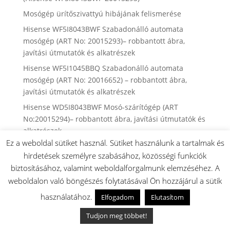
Mosógép ürítőszivattyú hibájának felismerése
Hisense WF5I8043BWF Szabadonálló automata
mosógép (ART No: 20015293)– robbantott ábra,
javítási útmutatók és alkatrészek
Hisense WF5I1045BBQ Szabadonálló automata
mosógép (ART No: 20016652) – robbantott ábra,
javítási útmutatók és alkatrészek
Hisense WD5I8043BWF Mosó-szárítógép (ART
No:20015294)– robbantott ábra, javítási útmutatók és
alkatrészek
Ez a weboldal sütiket használ. Sütiket használunk a tartalmak és
Hisense WF3S9043BB3 Szabadonálló automata
hirdetések személyre szabásához, közösségi funkciók
mosógép (ART No:20013534)– robbantott ábra,
biztosításához, valamint weboldalforgalmunk elemzéséhez. A
javítási útmutatók és alkatrészek
weboldalon való böngészés folytatásával Ön hozzájárul a sütik
Hisense WF3S8043BW3 Szabadonálló automata
használatához.
mosógép (ART No:20013533) – robbantott ábra,
Elfogadom
Elutasítom
javítási útmutatók és alkatrészek
Tudjon meg többet!
Hisense WF3S9043BW3 Szabadonálló automata