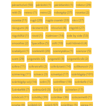
páraelszívó
(50)
párásító
(1)
párátlanító
(1)
rekesz
(29)
relé
(5)
retesz
(1)
retro
(2)
robotgép
(37)
rosetta
(2)
rozetta
(11)
rugó
(20)
rugós-zsanér
(33)
rács
(27)
rácsgumi
(4)
rácstartó
(3)
résszívó
(8)
rögzítő
(27)
rögzítőfül
(1)
rövid
(1)
rúdmixer
(14)
side by side
(53)
smoothie
(2)
SpaceBox
(5)
stift
(10)
sutő hőmérő
(4)
szabályzó
(1)
szeletelő
(20)
szennytálca
(1)
szenzor
(5)
szett
(29)
szigetelés
(2)
szigetelő
(3)
szigetelőcsík
(2)
szikra
(11)
szikratrafó
(2)
szikráztató
(14)
szilikonzsír
(1)
szimering
(11)
szivacs
(3)
szivattyú
(17)
szárítógép
(101)
szárítógép szíj
(14)
szén
(7)
szénfilter
(18)
szénkefe
(12)
Szénkefék
(7)
szénszűrő
(3)
Szíj
(6)
színtelen
(17)
szívócső
(11)
szívófej
(39)
szórókar
(36)
szöszemelő
(1)
szürke
(8)
szűkítő
(2)
szűrő
(97)
szűrőház
(5)
sárga
(1)