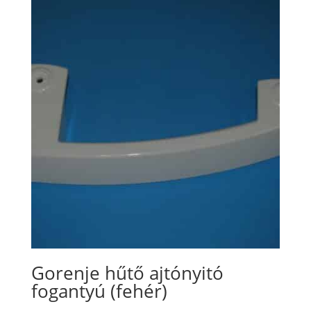
Gorenje hűtő ajtónyitó
fogantyú (fehér)