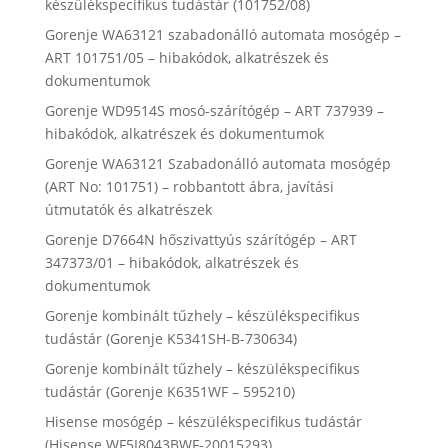
készülékspecifikus tudástár (101752/08)
Gorenje WA63121 szabadonálló automata mosógép –
ART 101751/05 – hibakódok, alkatrészek és
dokumentumok
Gorenje WD9514S mosó-szárítógép – ART 737939 –
hibakódok, alkatrészek és dokumentumok
Gorenje WA63121 Szabadonálló automata mosógép
(ART No: 101751) – robbantott ábra, javítási
útmutatók és alkatrészek
Gorenje D7664N hőszivattyús szárítógép – ART
347373/01 – hibakódok, alkatrészek és
dokumentumok
Gorenje kombinált tűzhely – készülékspecifikus
tudástár (Gorenje K5341SH-B-730634)
Gorenje kombinált tűzhely – készülékspecifikus
tudástár (Gorenje K6351WF – 595210)
Hisense mosógép – készülékspecifikus tudástár
(Hisense WF5I8043BWF-20015293)