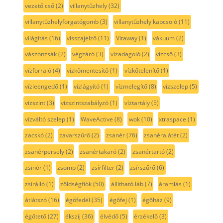
vezető cső
(2)
villanytűzhely
(32)
villanytűzhelyforgatógomb
(3)
villanytűzhely kapcsoló
(11)
világítás
(16)
visszajelző
(11)
Vitaway
(1)
vákuum
(2)
vászonzsák
(2)
végzáró
(3)
vízadagoló
(2)
vízcső
(3)
vízforraló
(4)
vízkőmentesítő
(1)
vízkőtelenítő
(1)
vízleengedő
(1)
vízlágyító
(1)
vízmelegítő
(8)
vízszelep
(5)
vízszint
(3)
vízszintszabályzó
(1)
víztartály
(5)
vízváltó szelep
(1)
WaveActive
(8)
wok
(10)
xtraspace
(1)
zacskó
(2)
zavarszűrő
(2)
zsanér
(76)
zsanéralátét
(2)
zsanérpersely
(2)
zsanértakaró
(2)
zsanértartó
(2)
zsinór
(1)
zsomp
(2)
zsírfilter
(2)
zsírszűrő
(6)
zsírálló
(1)
zöldségfiók
(50)
állítható láb
(7)
áramlás
(1)
átlátszó
(16)
égőfedél
(35)
égőfej
(1)
égőház
(9)
égőtető
(27)
ékszíj
(36)
élvédő
(5)
érzékelő
(3)