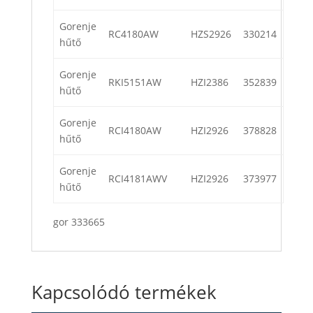
Gorenje
RC4180AW
HZS2926
330214
hűtő
Gorenje
RKI5151AW
HZI2386
352839
hűtő
Gorenje
RCI4180AW
HZI2926
378828
hűtő
Gorenje
RCI4181AWV
HZI2926
373977
hűtő
gor 333665
Kapcsolódó termékek