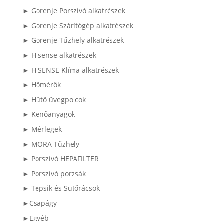
► Gorenje Porszívó alkatrészek
► Gorenje Szárítógép alkatrészek
► Gorenje Tűzhely alkatrészek
► Hisense alkatrészek
► HISENSE Klíma alkatrészek
► Hőmérők
► Hűtő üvegpolcok
► Kenőanyagok
► Mérlegek
► MORA Tűzhely
► Porszívó HEPAFILTER
► Porszívó porzsák
► Tepsik és Sütőrácsok
►Csapágy
►Egyéb