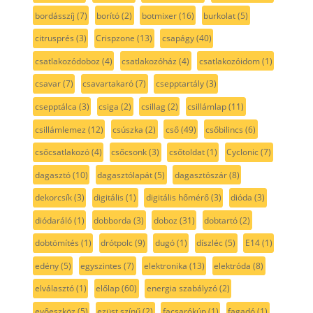
bordásszíj
(7)
borító
(2)
botmixer
(16)
burkolat
(5)
citrusprés
(3)
Crispzone
(13)
csapágy
(40)
csatlakozódoboz
(4)
csatlakozóház
(4)
csatlakozóidom
(1)
csavar
(7)
csavartakaró
(7)
csepptartály
(3)
csepptálca
(3)
csiga
(2)
csillag
(2)
csillámlap
(11)
csillámlemez
(12)
csúszka
(2)
cső
(49)
csőbilincs
(6)
csőcsatlakozó
(4)
csőcsonk
(3)
csőtoldat
(1)
Cyclonic
(7)
dagasztó
(10)
dagasztólapát
(5)
dagasztószár
(8)
dekorcsík
(3)
digitális
(1)
digitális hőmérő
(3)
dióda
(3)
diódaráló
(1)
dobborda
(3)
doboz
(31)
dobtartó
(2)
dobtömítés
(1)
drótpolc
(9)
dugó
(1)
díszléc
(5)
E14
(1)
edény
(5)
egyszintes
(7)
elektronika
(13)
elektróda
(8)
elválasztó
(1)
előlap
(60)
energia szabályzó
(2)
evőeszköz
(5)
ezüst színű
(2)
facsarókúp
(1)
fagadó
(1)