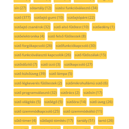
sín
(27)
sótartály
(12)
sütési funkcióválasztó
(34)
sütő
(377)
sütőajtó gumi
(10)
sütőajtópánt
(22)
sütőajtó zsanérok
(32)
sütő alsó fűtőtest
(10)
sütőedény
(1)
sütőelektronika
(4)
sütő felső fűtőtestek
(8)
sütő forgókapcsoló
(26)
sütőfunkciókapcsoló
(30)
sütő funkcióválasztó kapcsolók
(26)
sütő fűtőszálak
(15)
sütőidőzítő
(7)
sütő izzó
(3)
sütőkapcsoló
(27)
sütő külsőüveg
(39)
sütő lámpa
(5)
sütő légkeverés fűtőtestek
(2)
sütőmikrohullámú sütő
(6)
sütő programválasztó
(32)
sütőrács
(2)
sütősín
(17)
sütő világítás
(5)
sütőégő
(5)
sütőóra
(14)
sütő üveg
(26)
sütő üzemmódkapcsoló
(25)
sütő üzemmódváltó
(11)
sűtő-timer
(4)
sűtőajtó tömítés
(17)
tartály
(51)
tartó
(26)