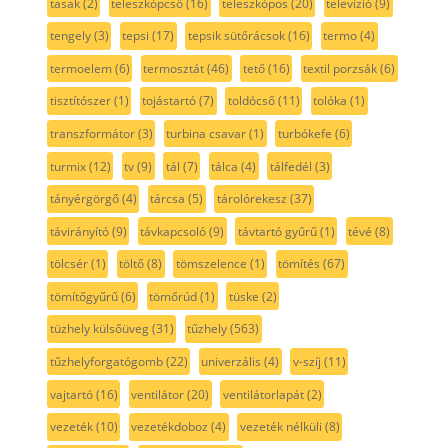
tasak
(2)
teleszkópcső
(16)
teleszkópos
(20)
televízió
(9)
tengely
(3)
tepsi
(17)
tepsik sütőrácsok
(16)
termo
(4)
termoelem
(6)
termosztát
(46)
tető
(16)
textil porzsák
(6)
tisztítószer
(1)
tojástartó
(7)
toldócső
(11)
tolóka
(1)
transzformátor
(3)
turbina csavar
(1)
turbókefe
(6)
turmix
(12)
tv
(9)
tál
(7)
tálca
(4)
tálfedél
(3)
tányérgörgő
(4)
tárcsa
(5)
tárolórekesz
(37)
távirányító
(9)
távkapcsoló
(9)
távtartó gyűrű
(1)
tévé
(8)
tölcsér
(1)
töltő
(8)
tömszelence
(1)
tömítés
(67)
tömítőgyűrű
(6)
tömőrúd
(1)
tüske
(2)
tüzhely külsőüveg
(31)
tűzhely
(563)
tűzhelyforgatógomb
(22)
univerzális
(4)
v-szíj
(11)
vajtartó
(16)
ventilátor
(20)
ventilátorlapát
(2)
vezeték
(10)
vezetékdoboz
(4)
vezeték nélküli
(8)