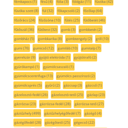
fémkapocs
(1)
fésű
(4)
fólia
(3)
földgáz
(11)
fúvóka
(42)
fúvóka szett
(8)
fül
(32)
főkapcsoló
(2)
főzőlap
(64)
főzőrács
(24)
főzőzóna
(10)
fűtés
(25)
fűtőbetét
(46)
fűtőszál
(36)
fűtőtest
(32)
gomb
(3)
gombbetét
(2)
gombház
(5)
gombkarika
(8)
gombtengely
(2)
grill
(10)
gumi
(76)
gumicső
(12)
gumiláb
(10)
gumitalp
(7)
gyerekzár
(9)
gyújtó elektróda
(1)
gyújtótrafó
(2)
gyúrókampó
(1)
gyümölcsaszaló
(1)
gyümölcscentrifuga
(13)
gyümölcs passzírozó
(2)
gyümölcsprés
(5)
gyűrű
(2)
gázcsap
(3)
gázcső
(1)
gázelosztó-fedél
(26)
gázelosztó-tető
(25)
gázlap
(23)
gázrózsa
(23)
gázrózsa-fedél
(28)
gázrózsa-tető
(27)
gáztűzhely
(499)
gáztűzhelyégőfedél
(7)
gázégő
(4)
gázégőfedél
(28)
gázégőtető
(25)
gégecső
(22)