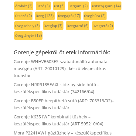
óraház
(2)
úszó
(3)
üst
(5)
üstgumi
(2)
üstszáj gumi
(14)
ütköző
(2)
üveg
(123)
üvegajtó
(17)
üvegbúra
(2)
üvegkehely
(3)
üveglap
(3)
üvegtartó
(6)
üvegtető
(2)
üvegtányér
(13)
Gorenje gépekről ötletek információk:
Gorenje WNHVB60SES szabadonálló automata
mosógép (ART: 20010129)– készülékspecifikus
tudástár
Gorenje NRR9185EAXL side-by-side hűtő –
készülékspecifikus tudástár (742166/04)
Gorenje B50EP beépíthető sütő (ART: 705313/02)–
készülékspecifikus tudástár
Gorenje K6351WF kombinált tűzhely –
készülékspecifikus tudástár (ART 595210/04)
Mora P2241AW1 gáztűzhely – készülékspecifikus