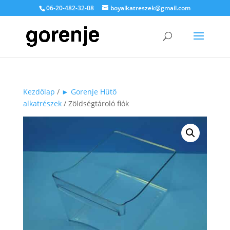
06-20-482-32-08
boyalkatreszek@gmail.com
Kezdőlap
/
► Gorenje Hűtő
alkatrészek
/ Zöldségtároló fiók