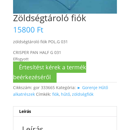
Zöldségtároló fiók
15800
Ft
zöldségtároló fiók POL.G 031
CRISPER PAN HALF G 031
Elfogyott
Értesítést kérek a termék
beérkezéséről
Cikkszám:
gor 333665
Kategória:
► Gorenje Hűtő
alkatrészek
Címkék:
fiók
,
hűtő
,
zöldségfiók
Leírás
Leírás