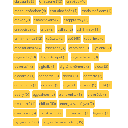
citrusprés
(3)
Crispzone
(13)
csapágy
(40)
csatlakozódoboz
(4)
csatlakozóház
(4)
csatlakozóidom
(1)
csavar
(7)
csavartakaró
(7)
csepptartály
(3)
csepptálca
(3)
csiga
(2)
csillag
(2)
csillámlap
(11)
csillámlemez
(12)
csúszka
(2)
cső
(49)
csőbilincs
(6)
csőcsatlakozó
(4)
csőcsonk
(3)
csőtoldat
(1)
Cyclonic
(7)
dagasztó
(10)
dagasztólapát
(5)
dagasztószár
(8)
dekorcsík
(3)
digitális
(1)
digitális hőmérő
(3)
dióda
(3)
diódaráló
(1)
dobborda
(3)
doboz
(31)
dobtartó
(2)
dobtömítés
(1)
drótpolc
(9)
dugó
(1)
díszléc
(5)
E14
(1)
edény
(5)
egyszintes
(7)
elektronika
(13)
elektróda
(8)
elválasztó
(1)
előlap
(60)
energia szabályzó
(2)
evőeszköz
(5)
ezüst színű
(2)
facsarókúp
(1)
fagadó
(1)
fagyasztó
(182)
fagyasztó belső ajtók
(35)