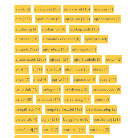
ablak
(6)
ablakgumi
(18)
ablakkeret
(16)
adapter
(1)
ajtó
(137)
ajtóbimetál
(6)
ajtógumi
(102)
ajtóhatároló
(2)
ajtóhorog
(4)
ajtókampó
(4)
ajtókapcsoló
(18)
ajtókeret
(18)
ajtónyitás érzékelő
(6)
ajtónyitó
(49)
ajtópolc
(122)
ajtóretesz
(13)
ajtórögzítő
(1)
ajtótartozék
(205)
ajtózár
(34)
ajtó érzékelő
(9)
akku
(12)
akril
(1)
alj
(1)
alsó
(33)
aluminium
(5)
alátét
(7)
anya
(7)
anód
(4)
aprító
(11)
aquastop
(4)
aszaló
(1)
bal oldali
(15)
befogó
(1)
befolyócső
(5)
bekötődoboz
(9)
belső
(30)
belső cső
(11)
belső üveg
(17)
betét
(7)
beépíthető
(14)
beépítési készlet
(12)
beőblítőszelep
(2)
biztosíték
(4)
bojler
(31)
bolygókerék
(6)
bordás szíj
(21)
bordásszíj
(7)
borító
(2)
botmixer
(16)
burkolat
(5)