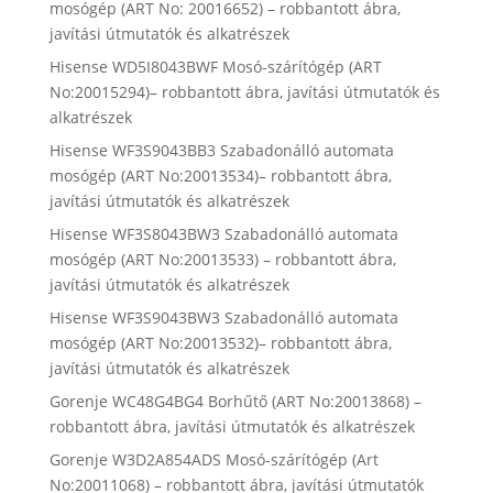
mosógép (ART No: 20016652) – robbantott ábra,
javítási útmutatók és alkatrészek
Hisense WD5I8043BWF Mosó-szárítógép (ART
No:20015294)– robbantott ábra, javítási útmutatók és
alkatrészek
Hisense WF3S9043BB3 Szabadonálló automata
mosógép (ART No:20013534)– robbantott ábra,
javítási útmutatók és alkatrészek
Hisense WF3S8043BW3 Szabadonálló automata
mosógép (ART No:20013533) – robbantott ábra,
javítási útmutatók és alkatrészek
Hisense WF3S9043BW3 Szabadonálló automata
mosógép (ART No:20013532)– robbantott ábra,
javítási útmutatók és alkatrészek
Gorenje WC48G4BG4 Borhűtő (ART No:20013868) –
robbantott ábra, javítási útmutatók és alkatrészek
Gorenje W3D2A854ADS Mosó-szárítógép (Art
No:20011068) – robbantott ábra, javítási útmutatók