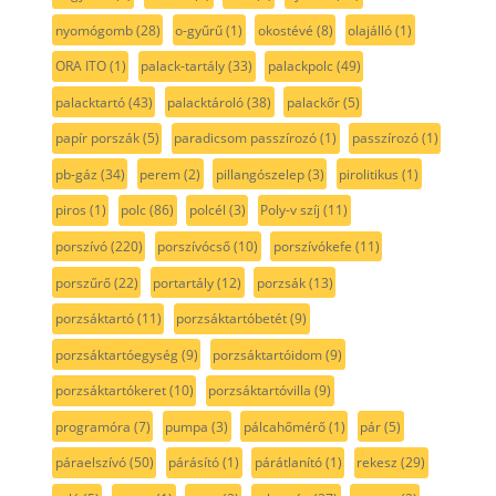
nyomógomb
(28)
o-gyűrű
(1)
okostévé
(8)
olajálló
(1)
ORA ITO
(1)
palack-tartály
(33)
palackpolc
(49)
palacktartó
(43)
palacktároló
(38)
palackőr
(5)
papír porszák
(5)
paradicsom passzírozó
(1)
passzírozó
(1)
pb-gáz
(34)
perem
(2)
pillangószelep
(3)
pirolitikus
(1)
piros
(1)
polc
(86)
polcél
(3)
Poly-v szíj
(11)
porszívó
(220)
porszívócső
(10)
porszívókefe
(11)
porszűrő
(22)
portartály
(12)
porzsák
(13)
porzsáktartó
(11)
porzsáktartóbetét
(9)
porzsáktartóegység
(9)
porzsáktartóidom
(9)
porzsáktartókeret
(10)
porzsáktartóvilla
(9)
programóra
(7)
pumpa
(3)
pálcahőmérő
(1)
pár
(5)
páraelszívó
(50)
párásító
(1)
párátlanító
(1)
rekesz
(29)