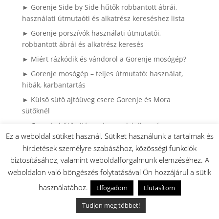
► Gorenje Side by Side hűtők robbantott ábrái,
használati útmutaóti és alkatrész kereséshez lista
► Gorenje porszívók használati útmutatói,
robbantott ábrái és alkatrész keresés
► Miért rázkódik és vándorol a Gorenje mosógép?
► Gorenje mosógép – teljes útmutató: használat,
hibák, karbantartás
► Külső sütő ajtóüveg csere Gorenje és Mora
sütőknél
► Gorenje hűtő ajtógumi csere házilag – így
Ez a weboldal sütiket használ. Sütiket használunk a tartalmak és
spórolhatsz tízezreket szerviz nélkül (Könnyen
cserélhető (hornyos) kivitel)
hirdetések személyre szabásához, közösségi funkciók
biztosításához, valamint weboldalforgalmunk elemzéséhez. A
► Gyakran Ismételt Kérdések (GYIK)
weboldalon való böngészés folytatásával Ön hozzájárul a sütik
► Ragyogó Gázfőzőlap, Karcok Nélkül? – A Profi
használatához.
Elfogadom
Elutasítom
Tisztítás Első Lépései
► HISENSE / GORENJE klíma robbantott ábrák
Tudjon meg többet!
► Gorenje bojler robbantott ábrák, és használati