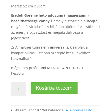
Méret: 52 cm x 96cm
Eredeti Gorenje hűtő ajtógumi (mágnesgumi)
beépíthetősége könnyű
, amely biztosítja a hűtőajtó
megfelelő záródását. A hibátlan ajtótömítés csökkenti
az energiafogyasztást és megakadályozza a
jegesedést.
⚠️ A mágnesgumi
nem univerzális
, kizárólag a
kompatibilitási listában szereplő készülékekhez
használható.
mágneses profilgumi MT7/BL 54 N L 979 70
Készleten
Hűtő
Kosárba teszem
ajtógumi
világosszürke
színben
mennyiség
Cikkszám:
gor 197768
Kategória:
► Gorenje Hűtő