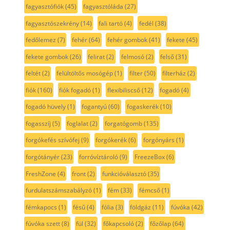
fagyasztófiók
(45)
fagyasztóláda
(27)
fagyasztószekrény
(14)
fali tartó
(4)
fedél
(38)
fedőlemez
(7)
fehér
(64)
fehér gombok
(41)
fekete
(45)
fekete gombok
(26)
felirat
(2)
felmosó
(2)
felső
(31)
feltét
(2)
felültöltős mosógép
(1)
filter
(50)
filterház
(2)
fiók
(160)
fiók fogadó
(1)
flexibiliscső
(12)
fogadó
(4)
fogadó hüvely
(1)
fogantyú
(60)
fogaskerék
(10)
fogasszíj
(5)
foglalat
(2)
forgatógomb
(135)
forgókefés szívófej
(9)
forgókerék
(6)
forgónyárs
(1)
forgótányér
(23)
forróvíztároló
(9)
FreezeBox
(6)
FreshZone
(4)
front
(2)
funkcióválasztó
(35)
furdulatszámszabályzó
(1)
fém
(33)
fémcső
(1)
fémkapocs
(1)
fésű
(4)
fólia
(3)
földgáz
(11)
fúvóka
(42)
fúvóka szett
(8)
fül
(32)
főkapcsoló
(2)
főzőlap
(64)