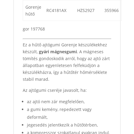
Gorenje
RC4181AX
HZS2927
355966
hűtő
gor 197768
Ez a hűtő ajtógumi Gorenje készülékekhez
készült,
gyári mágnesgumi
. A mágneses
tömítés gondoskodik arról, hogy az ajtó zárt
állapotban egyenletesen felfeküdjön a
készülékházra, így a hűtőtér hőmérséklete
stabil marad.
Az ajtógumi cseréje javasolt, ha:
az ajtó nem zár megfelelően,
a gumi kemény, repedezett vagy
deformált,
jegesedés jelentkezik a hűtőtérben,
a kompresszor szokatlanul gyakran indul.