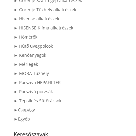
► Gorenje Szárítógép alkatrészek
► Gorenje Tűzhely alkatrészek
► Hisense alkatrészek
► HISENSE Klíma alkatrészek
► Hőmérők
► Hűtő üvegpolcok
► Kenőanyagok
► Mérlegek
► MORA Tűzhely
► Porszívó HEPAFILTER
► Porszívó porzsák
► Tepsik és Sütőrácsok
►Csapágy
►Egyéb
Keresőszavak