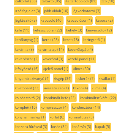
italkorlát
(38)
italtartó
(85)
italtartópolcok
(81)
izzó
(10)
izzó foglalat
(3)
jobb oldali
(10)
jégkockatartó
(3)
jégkészítő
(3)
kapcsoló
(40)
kapcsolósor
(1)
kapocs
(2)
kefe
(11)
kefésszívófej
(22)
kehely
(3)
kenyérsütő
(12)
kenőanyag
(1)
kerek
(28)
keret
(18)
keringtető
(1)
kerámia
(3)
kerámialap
(14)
keverőlapát
(4)
keverőszár
(2)
keverőtál
(3)
kezelő panel
(11)
kifolyócső
(16)
kijelző panel
(1)
kilincs
(30)
kinyomó szivattyú
(4)
kisgép
(34)
kiskerék
(7)
kisállat
(1)
kivetőpánt
(23)
kivezető cső
(1)
klixon
(4)
klíma
(4)
kolbásztöltő
(2)
kombinált kefe
(23)
kombináltszívófej
(22)
komplett
(16)
kompresszor
(4)
kondenzátor
(14)
konyhai mérleg
(1)
korlát
(6)
koronafűtés
(3)
koszorú fűtőszál
(3)
kosár
(34)
kosársín
(3)
kupak
(5)