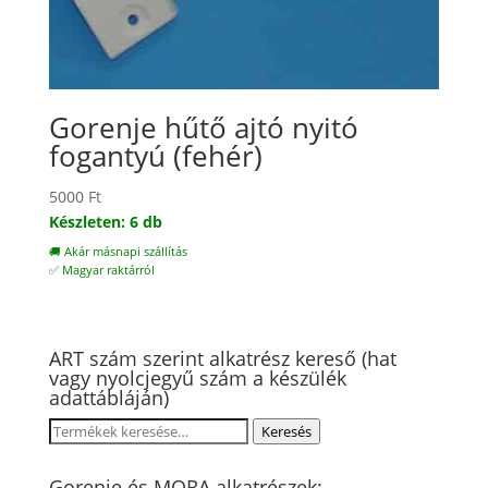
Gorenje hűtő ajtó nyitó
fogantyú (fehér)
5000
Ft
Készleten: 6 db
🚚 Akár másnapi szállítás
✅ Magyar raktárról
ART szám szerint alkatrész kereső (hat
vagy nyolcjegyű szám a készülék
adattábláján)
Keresés
Keresés
a
következőre:
Gorenje és MORA alkatrészek: