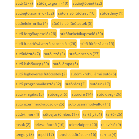
sütő
(377)
sütőajtó gumi
(10)
sütőajtópánt
(22)
sütőajtó zsanérok
(32)
sütő alsó fűtőtest
(10)
sütőedény
(1)
sütőelektronika
(4)
sütő felső fűtőtestek
(8)
sütő forgókapcsoló
(26)
sütőfunkciókapcsoló
(30)
sütő funkcióválasztó kapcsolók
(26)
sütő fűtőszálak
(15)
sütőidőzítő
(7)
sütő izzó
(3)
sütőkapcsoló
(27)
sütő külsőüveg
(39)
sütő lámpa
(5)
sütő légkeverés fűtőtestek
(2)
sütőmikrohullámú sütő
(6)
sütő programválasztó
(32)
sütőrács
(2)
sütősín
(17)
sütő világítás
(5)
sütőégő
(5)
sütőóra
(14)
sütő üveg
(26)
sütő üzemmódkapcsoló
(25)
sütő üzemmódváltó
(11)
sűtő-timer
(4)
sűtőajtó tömítés
(17)
tartály
(51)
tartó
(26)
tasak
(2)
teleszkópcső
(16)
teleszkópos
(20)
televízió
(9)
tengely
(3)
tepsi
(17)
tepsik sütőrácsok
(16)
termo
(4)