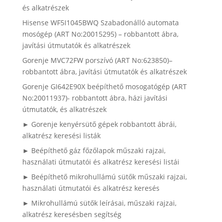
és alkatrészek
Hisense WF5I1045BWQ Szabadonálló automata
mosógép (ART No:20015295) – robbantott ábra,
javítási útmutatók és alkatrészek
Gorenje MVC72FW porszívó (ART No:623850)–
robbantott ábra, javítási útmutatók és alkatrészek
Gorenje GI642E90X beépíthető mosogatógép (ART
No:20011937)- robbantott ábra, házi javítási
útmutatók, és alkatrészek
► Gorenje kenyérsütő gépek robbantott ábrái,
alkatrész keresési listák
► Beépíthető gáz főzőlapok műszaki rajzai,
használati útmutatói és alkatrész keresési listái
► Beépíthető mikrohullámú sütők műszaki rajzai,
használati útmutatói és alkatrész keresés
► Mikrohullámú sütők leírásai, műszaki rajzai,
alkatrész keresésben segítség