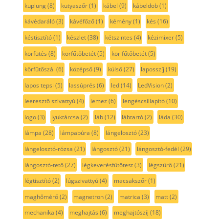
kuplung
(8)
kutyaszőr
(1)
kábel
(9)
kábeldob
(1)
kávédaráló
(3)
kávéfőző
(1)
kémény
(1)
kés
(16)
késtisztító
(1)
készlet
(38)
kétszintes
(4)
kézimixer
(5)
körfütés
(8)
körfűtőbetét
(5)
kör fűtőbetét
(5)
körfűtőszál
(6)
középső
(9)
külső
(27)
laposszíj
(19)
lapos tepsi
(5)
lassúprés
(6)
led
(14)
LedVision
(2)
leeresztő szivattyú
(4)
lemez
(6)
lengéscsillapító
(10)
logo
(3)
lyuktárcsa
(2)
láb
(12)
lábtartó
(2)
láda
(30)
lámpa
(28)
lámpabúra
(8)
lángelosztó
(23)
lángelosztó-rózsa
(21)
lángosztó
(21)
lángosztó-fedél
(29)
lángosztó-tető
(27)
légkeverésfűtőtest
(3)
légszűrő
(21)
légtisztító
(2)
lúgszivattyú
(4)
macsakszőr
(1)
maghőmérő
(2)
magnetron
(2)
matrica
(3)
matt
(2)
mechanika
(4)
meghajtás
(6)
meghajtószíj
(18)