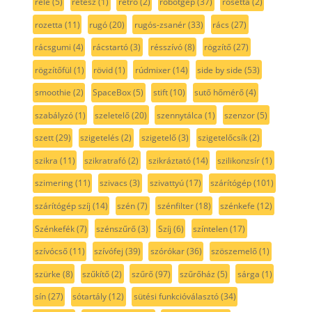
relé
(5)
retesz
(1)
retro
(2)
robotgép
(37)
rosetta
(2)
rozetta
(11)
rugó
(20)
rugós-zsanér
(33)
rács
(27)
rácsgumi
(4)
rácstartó
(3)
résszívó
(8)
rögzítő
(27)
rögzítőfül
(1)
rövid
(1)
rúdmixer
(14)
side by side
(53)
smoothie
(2)
SpaceBox
(5)
stift
(10)
sutő hőmérő
(4)
szabályzó
(1)
szeletelő
(20)
szennytálca
(1)
szenzor
(5)
szett
(29)
szigetelés
(2)
szigetelő
(3)
szigetelőcsík
(2)
szikra
(11)
szikratrafó
(2)
szikráztató
(14)
szilikonzsír
(1)
szimering
(11)
szivacs
(3)
szivattyú
(17)
szárítógép
(101)
szárítógép szíj
(14)
szén
(7)
szénfilter
(18)
szénkefe
(12)
Szénkefék
(7)
szénszűrő
(3)
Szíj
(6)
színtelen
(17)
szívócső
(11)
szívófej
(39)
szórókar
(36)
szöszemelő
(1)
szürke
(8)
szűkítő
(2)
szűrő
(97)
szűrőház
(5)
sárga
(1)
sín
(27)
sótartály
(12)
sütési funkcióválasztó
(34)