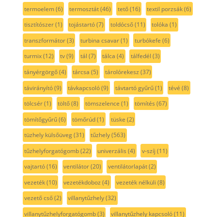
termoelem
(6)
termosztát
(46)
tető
(16)
textil porzsák
(6)
tisztítószer
(1)
tojástartó
(7)
toldócső
(11)
tolóka
(1)
transzformátor
(3)
turbina csavar
(1)
turbókefe
(6)
turmix
(12)
tv
(9)
tál
(7)
tálca
(4)
tálfedél
(3)
tányérgörgő
(4)
tárcsa
(5)
tárolórekesz
(37)
távirányító
(9)
távkapcsoló
(9)
távtartó gyűrű
(1)
tévé
(8)
tölcsér
(1)
töltő
(8)
tömszelence
(1)
tömítés
(67)
tömítőgyűrű
(6)
tömőrúd
(1)
tüske
(2)
tüzhely külsőüveg
(31)
tűzhely
(563)
tűzhelyforgatógomb
(22)
univerzális
(4)
v-szíj
(11)
vajtartó
(16)
ventilátor
(20)
ventilátorlapát
(2)
vezeték
(10)
vezetékdoboz
(4)
vezeték nélküli
(8)
vezető cső
(2)
villanytűzhely
(32)
villanytűzhelyforgatógomb
(3)
villanytűzhely kapcsoló
(11)