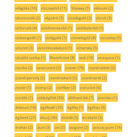
világítás
(16)
visszajelző
(11)
Vitaway
(1)
vákuum
(2)
vászonzsák
(2)
végzáró
(3)
vízadagoló
(2)
vízcső
(3)
vízforraló
(4)
vízkőmentesítő
(1)
vízkőtelenítő
(1)
vízleengedő
(1)
vízlágyító
(1)
vízmelegítő
(8)
vízszelep
(5)
vízszint
(3)
vízszintszabályzó
(1)
víztartály
(5)
vízváltó szelep
(1)
WaveActive
(8)
wok
(10)
xtraspace
(1)
zacskó
(2)
zavarszűrő
(2)
zsanér
(76)
zsanéralátét
(2)
zsanérpersely
(2)
zsanértakaró
(2)
zsanértartó
(2)
zsinór
(1)
zsomp
(2)
zsírfilter
(2)
zsírszűrő
(6)
zsírálló
(1)
zöldségfiók
(50)
állítható láb
(7)
áramlás
(1)
átlátszó
(16)
égőfedél
(35)
égőfej
(1)
égőház
(9)
égőtető
(27)
ékszíj
(36)
élvédő
(5)
érzékelő
(3)
óraház
(2)
úszó
(3)
üst
(5)
üstgumi
(2)
üstszáj gumi
(14)