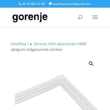
06-20-482-32-08
boyalkatreszek@gmail.com
Kezdőlap
/
► Gorenje Hűtő alkatrészek
/ Hűtő
ajtógumi világosszürke színben