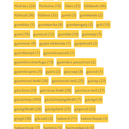
főzőrács
(24)
főzőzóna
(10)
fűtés
(25)
fűtőbetét
(46)
fűtőszál
(36)
fűtőtest
(32)
gomb
(3)
gombbetét
(2)
gombház
(5)
gombkarika
(8)
gombtengely
(2)
grill
(10)
gumi
(76)
gumicső
(12)
gumiláb
(10)
gumitalp
(7)
gyerekzár
(9)
gyújtó elektróda
(1)
gyújtótrafó
(2)
gyúrókampó
(1)
gyümölcsaszaló
(1)
gyümölcscentrifuga
(13)
gyümölcs passzírozó
(2)
gyümölcsprés
(5)
gyűrű
(2)
gázcsap
(3)
gázcső
(1)
gázelosztó-fedél
(26)
gázelosztó-tető
(25)
gázlap
(23)
gázrózsa
(23)
gázrózsa-fedél
(28)
gázrózsa-tető
(27)
gáztűzhely
(499)
gáztűzhelyégőfedél
(7)
gázégő
(4)
gázégőfedél
(28)
gázégőtető
(25)
gégecső
(22)
görgő
(36)
gőzsütő
(2)
habverő
(11)
habverőlapát
(3)
habverőszár
(7)
hajtómű
(5)
harmonikacső
(5)