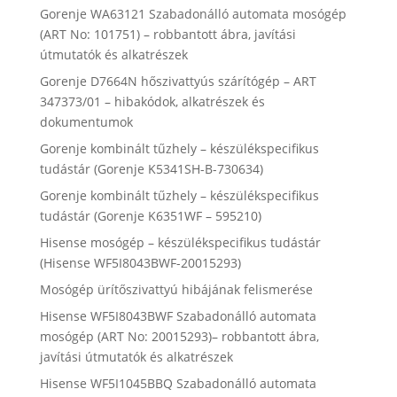
Gorenje WA63121 Szabadonálló automata mosógép
(ART No: 101751) – robbantott ábra, javítási
útmutatók és alkatrészek
Gorenje D7664N hőszivattyús szárítógép – ART
347373/01 – hibakódok, alkatrészek és
dokumentumok
Gorenje kombinált tűzhely – készülékspecifikus
tudástár (Gorenje K5341SH-B-730634)
Gorenje kombinált tűzhely – készülékspecifikus
tudástár (Gorenje K6351WF – 595210)
Hisense mosógép – készülékspecifikus tudástár
(Hisense WF5I8043BWF-20015293)
Mosógép ürítőszivattyú hibájának felismerése
Hisense WF5I8043BWF Szabadonálló automata
mosógép (ART No: 20015293)– robbantott ábra,
javítási útmutatók és alkatrészek
Hisense WF5I1045BBQ Szabadonálló automata