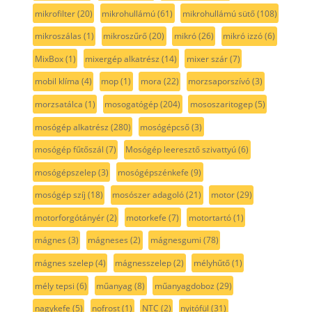
mikrofilter
(20)
mikrohullámú
(61)
mikrohullámú sütő
(108)
mikroszálas
(1)
mikroszűrő
(20)
mikró
(26)
mikró izzó
(6)
MixBox
(1)
mixergép alkatrész
(14)
mixer szár
(7)
mobil klíma
(4)
mop
(1)
mora
(22)
morzsaporszívó
(3)
morzsatálca
(1)
mosogatógép
(204)
mososzaritogep
(5)
mosógép alkatrész
(280)
mosógépcső
(3)
mosógép fűtőszál
(7)
Mosógép leeresztő szivattyú
(6)
mosógépszelep
(3)
mosógépszénkefe
(9)
mosógép szíj
(18)
mosószer adagoló
(21)
motor
(29)
motorforgótányér
(2)
motorkefe
(7)
motortartó
(1)
mágnes
(3)
mágneses
(2)
mágnesgumi
(78)
mágnes szelep
(4)
mágnesszelep
(2)
mélyhűtő
(1)
mély tepsi
(6)
műanyag
(8)
műanyagdoboz
(29)
nagykefe
(5)
nofrost
(1)
NTC
(2)
nyitófül
(31)