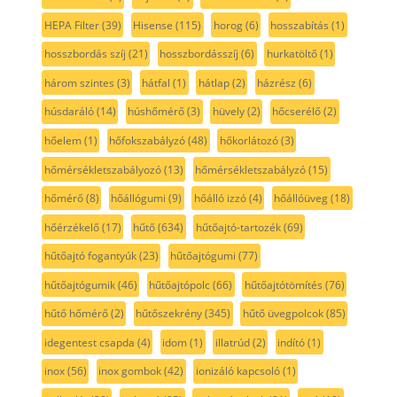
HEPA Filter
(39)
Hisense
(115)
horog
(6)
hosszabítás
(1)
hosszbordás szíj
(21)
hosszbordásszíj
(6)
hurkatöltő
(1)
három szintes
(3)
hátfal
(1)
hátlap
(2)
házrész
(6)
húsdaráló
(14)
húshőmérő
(3)
hüvely
(2)
hőcserélő
(2)
hőelem
(1)
hőfokszabályzó
(48)
hőkorlátozó
(3)
hőmérsékletszabályozó
(13)
hőmérsékletszabályzó
(15)
hőmérő
(8)
hőállógumi
(9)
hőálló izzó
(4)
hőállóüveg
(18)
hőérzékelő
(17)
hűtő
(634)
hűtőajtó-tartozék
(69)
hűtőajtó fogantyúk
(23)
hűtőajtógumi
(77)
hűtőajtógumik
(46)
hűtőajtópolc
(66)
hűtőajtótömítés
(76)
hűtő hőmérő
(2)
hűtőszekrény
(345)
hűtő üvegpolcok
(85)
idegentest csapda
(4)
idom
(1)
illatrúd
(2)
indító
(1)
inox
(56)
inox gombok
(42)
ionizáló kapcsoló
(1)