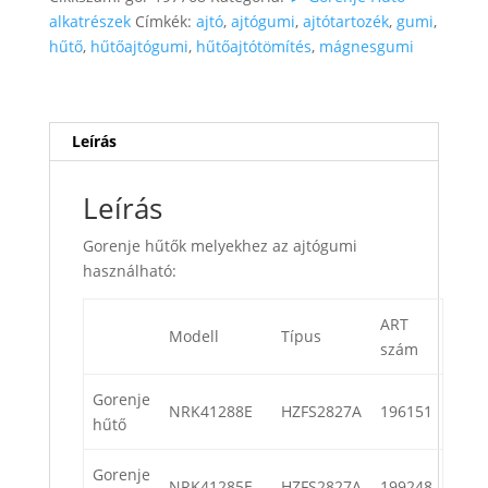
alkatrészek
Címkék:
ajtó
,
ajtógumi
,
ajtótartozék
,
gumi
,
hűtő
,
hűtőajtógumi
,
hűtőajtótömítés
,
mágnesgumi
Leírás
Leírás
Gorenje hűtők melyekhez az ajtógumi
használható:
ART
Modell
Típus
szám
Gorenje
NRK41288E
HZFS2827A
196151
hűtő
Gorenje
NRK41285E
HZFS2827A
199248