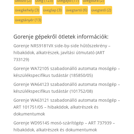
ütköző
(2)
üveg
(123)
üvegajtó
(17)
üvegbúra
(2)
üvegkehely
(3)
üveglap
(3)
üvegtartó
(6)
üvegtető
(2)
üvegtányér
(13)
Gorenje gépekről ötletek információk:
Gorenje NRS9181VX side-by-side hűtőszekrény –
hibakódok, alkatrészek, javítási útmutató (ART
733129)
Gorenje WA72105 szabadonálló automata mosógép –
készülékspecifikus tudástár (185850/05)
Gorenje WA64123 szabadonálló automata mosógép –
készülékspecifikus tudástár (101752/08)
Gorenje WA63121 szabadonálló automata mosógép –
ART 101751/05 – hibakódok, alkatrészek és
dokumentumok
Gorenje WD9514S mosó-szárítógép – ART 737939 –
hibakódok, alkatrészek és dokumentumok