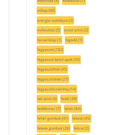
elektróda
(8)
elválasztó
(1)
előlap
(60)
energia szabályzó
(2)
evőeszköz
(5)
ezüst színű
(2)
facsarókúp
(1)
fagadó
(1)
fagyasztó
(182)
fagyasztó belső ajtók
(35)
fagyasztófiók
(45)
fagyasztóláda
(27)
fagyasztószekrény
(14)
fali tartó
(4)
fedél
(38)
fedőlemez
(7)
fehér
(64)
fehér gombok
(41)
fekete
(45)
fekete gombok
(26)
felirat
(2)