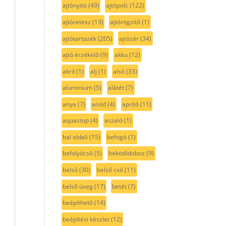
ajtónyitó
(49)
ajtópolc
(122)
ajtóretesz
(13)
ajtórögzítő
(1)
ajtótartozék
(205)
ajtózár
(34)
ajtó érzékelő
(9)
akku
(12)
akril
(1)
alj
(1)
alsó
(33)
aluminium
(5)
alátét
(7)
anya
(7)
anód
(4)
aprító
(11)
aquastop
(4)
aszaló
(1)
bal oldali
(15)
befogó
(1)
befolyócső
(5)
bekötődoboz
(9)
belső
(30)
belső cső
(11)
belső üveg
(17)
betét
(7)
beépíthető
(14)
beépítési készlet
(12)