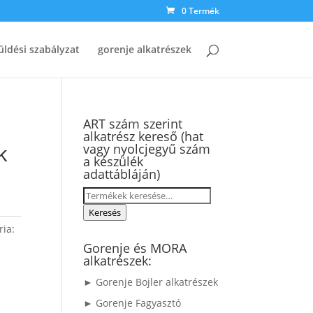
0 Termék
üldési szabályzat
gorenje alkatrészek
ART szám szerint
alkatrész kereső (hat
k
vagy nyolcjegyű szám
a készülék
adattábláján)
Keresés
a
Keresés
következőre:
ria:
Gorenje és MORA
alkatrészek:
► Gorenje Bojler alkatrészek
► Gorenje Fagyasztó