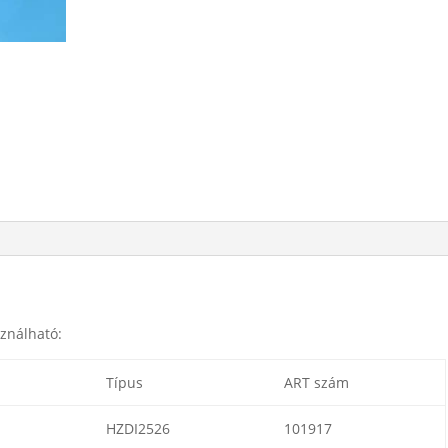
sználható:
Típus
ART szám
HZDI2526
101917