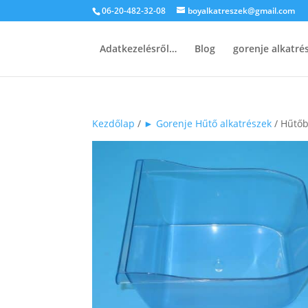
06-20-482-32-08
boyalkatreszek@gmail.com
Adatkezelésről…
Blog
gorenje alkatr
Kezdőlap
/
► Gorenje Hűtő alkatrészek
/ Hűtőb