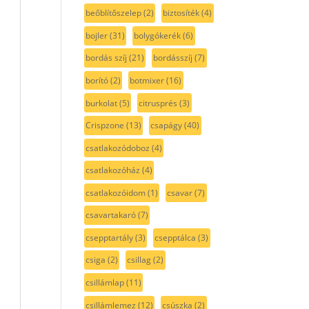
beőblítőszelep
(2)
biztosíték
(4)
bojler
(31)
bolygókerék
(6)
bordás szíj
(21)
bordásszíj
(7)
borító
(2)
botmixer
(16)
burkolat
(5)
citrusprés
(3)
Crispzone
(13)
csapágy
(40)
csatlakozódoboz
(4)
csatlakozóház
(4)
csatlakozóidom
(1)
csavar
(7)
csavartakaró
(7)
csepptartály
(3)
csepptálca
(3)
csiga
(2)
csillag
(2)
csillámlap
(11)
csillámlemez
(12)
csúszka
(2)