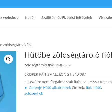
ész webshop
Kosár
Szállítási és Fizetési feltételek
Visszak
e zöldségtároló fiók
Hűtőbe zöldségtároló fió
zöldségtároló fiók H54D 087
CRISPER PAN-SMALL,LONG H54D 087
Cikkszám:
nem forgalmazzuk fiók gor 135993
Kategó
► Gorenje Hűtő alkatrészek
Címkék:
fiók
,
hűtő
,
zöldségfiók