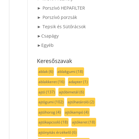
► Porszívó HEPAFILTER
► Porszívó porzsák
► Tepsik és Sütőrácsok
►Csapágy
►Egyéb
Keresőszavak
ablak
(6)
ablakgumi
(18)
ablakkeret
(16)
adapter
(1)
ajtó
(137)
ajtóbimetál
(6)
ajtógumi
(102)
ajtóhatároló
(2)
ajtóhorog
(4)
ajtókampó
(4)
ajtókapcsoló
(18)
ajtókeret
(18)
ajtónyitás érzékelő
(6)