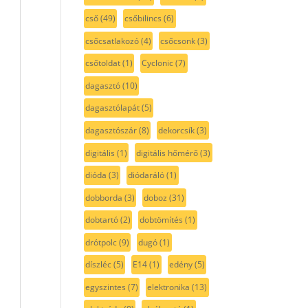
cső
(49)
csőbilincs
(6)
csőcsatlakozó
(4)
csőcsonk
(3)
csőtoldat
(1)
Cyclonic
(7)
dagasztó
(10)
dagasztólapát
(5)
dagasztószár
(8)
dekorcsík
(3)
digitális
(1)
digitális hőmérő
(3)
dióda
(3)
diódaráló
(1)
dobborda
(3)
doboz
(31)
dobtartó
(2)
dobtömítés
(1)
drótpolc
(9)
dugó
(1)
díszléc
(5)
E14
(1)
edény
(5)
egyszintes
(7)
elektronika
(13)