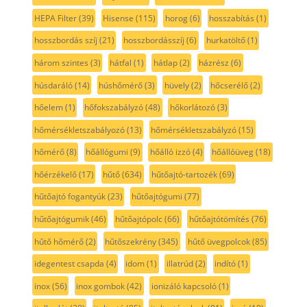
HEPA Filter
(39)
Hisense
(115)
horog
(6)
hosszabítás
(1)
hosszbordás szíj
(21)
hosszbordásszíj
(6)
hurkatöltő
(1)
három szintes
(3)
hátfal
(1)
hátlap
(2)
házrész
(6)
húsdaráló
(14)
húshőmérő
(3)
hüvely
(2)
hőcserélő
(2)
hőelem
(1)
hőfokszabályzó
(48)
hőkorlátozó
(3)
hőmérsékletszabályozó
(13)
hőmérsékletszabályzó
(15)
hőmérő
(8)
hőállógumi
(9)
hőálló izzó
(4)
hőállóüveg
(18)
hőérzékelő
(17)
hűtő
(634)
hűtőajtó-tartozék
(69)
hűtőajtó fogantyúk
(23)
hűtőajtógumi
(77)
hűtőajtógumik
(46)
hűtőajtópolc
(66)
hűtőajtótömítés
(76)
hűtő hőmérő
(2)
hűtőszekrény
(345)
hűtő üvegpolcok
(85)
idegentest csapda
(4)
idom
(1)
illatrúd
(2)
indító
(1)
inox
(56)
inox gombok
(42)
ionizáló kapcsoló
(1)