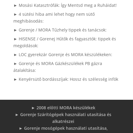
► Mosási Katasztrófák: Így Mentsd meg a Ruháidat!
► 4 sütési hiba ami lehet hogy nem sütő
meghibásodás:
► Gorenje / MORA Tűzhely tippek és tanácsok:
► HISENSE / Gorenej Hűtők és fagyasztók: tippek és
megoldások:
► LOC gyerekzár Gorenje és MORA készülékeken:
► Gorenje és MORA Gázkészülékek PB gázra
átalakítása:
► Kenyérsütő bordásszíjak: Hossz és szélesség infók
► 2008 előtti MORA készülékek
► Gorenje Szárítógépek használati utasítása és
alkatrészei
► Gorenje mosógépek használati utasítása,