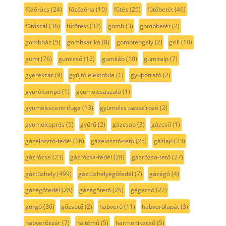
főzőrács
(24)
főzőzóna
(10)
fűtés
(25)
fűtőbetét
(46)
fűtőszál
(36)
fűtőtest
(32)
gomb
(3)
gombbetét
(2)
gombház
(5)
gombkarika
(8)
gombtengely
(2)
grill
(10)
gumi
(76)
gumicső
(12)
gumiláb
(10)
gumitalp
(7)
gyerekzár
(9)
gyújtó elektróda
(1)
gyújtótrafó
(2)
gyúrókampó
(1)
gyümölcsaszaló
(1)
gyümölcscentrifuga
(13)
gyümölcs passzírozó
(2)
gyümölcsprés
(5)
gyűrű
(2)
gázcsap
(3)
gázcső
(1)
gázelosztó-fedél
(26)
gázelosztó-tető
(25)
gázlap
(23)
gázrózsa
(23)
gázrózsa-fedél
(28)
gázrózsa-tető
(27)
gáztűzhely
(499)
gáztűzhelyégőfedél
(7)
gázégő
(4)
gázégőfedél
(28)
gázégőtető
(25)
gégecső
(22)
görgő
(36)
gőzsütő
(2)
habverő
(11)
habverőlapát
(3)
habverőszár
(7)
hajtómű
(5)
harmonikacső
(5)