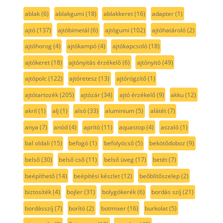
ablak
(6)
ablakgumi
(18)
ablakkeret
(16)
adapter
(1)
ajtó
(137)
ajtóbimetál
(6)
ajtógumi
(102)
ajtóhatároló
(2)
ajtóhorog
(4)
ajtókampó
(4)
ajtókapcsoló
(18)
ajtókeret
(18)
ajtónyitás érzékelő
(6)
ajtónyitó
(49)
ajtópolc
(122)
ajtóretesz
(13)
ajtórögzítő
(1)
ajtótartozék
(205)
ajtózár
(34)
ajtó érzékelő
(9)
akku
(12)
akril
(1)
alj
(1)
alsó
(33)
aluminium
(5)
alátét
(7)
anya
(7)
anód
(4)
aprító
(11)
aquastop
(4)
aszaló
(1)
bal oldali
(15)
befogó
(1)
befolyócső
(5)
bekötődoboz
(9)
belső
(30)
belső cső
(11)
belső üveg
(17)
betét
(7)
beépíthető
(14)
beépítési készlet
(12)
beőblítőszelep
(2)
biztosíték
(4)
bojler
(31)
bolygókerék
(6)
bordás szíj
(21)
bordásszíj
(7)
borító
(2)
botmixer
(16)
burkolat
(5)