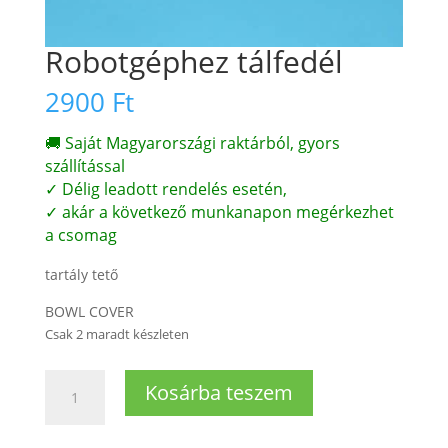
Robotgéphez tálfedél
2900
Ft
🚚 Saját Magyarországi raktárból, gyors
szállítással
✓ Délig leadott rendelés esetén,
✓ akár a következő munkanapon megérkezhet
a csomag
tartály tető
BOWL COVER
Csak 2 maradt készleten
Robotgéphez
Kosárba teszem
tálfedél
mennyiség