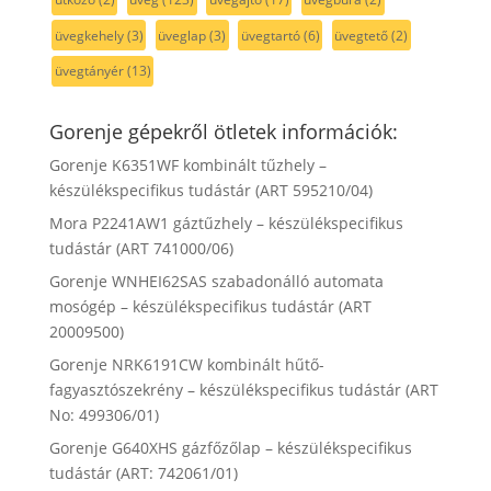
üvegkehely
(3)
üveglap
(3)
üvegtartó
(6)
üvegtető
(2)
üvegtányér
(13)
Gorenje gépekről ötletek információk:
Gorenje K6351WF kombinált tűzhely –
készülékspecifikus tudástár (ART 595210/04)
Mora P2241AW1 gáztűzhely – készülékspecifikus
tudástár (ART 741000/06)
Gorenje WNHEI62SAS szabadonálló automata
mosógép – készülékspecifikus tudástár (ART
20009500)
Gorenje NRK6191CW kombinált hűtő-
fagyasztószekrény – készülékspecifikus tudástár (ART
No: 499306/01)
Gorenje G640XHS gázfőzőlap – készülékspecifikus
tudástár (ART: 742061/01)