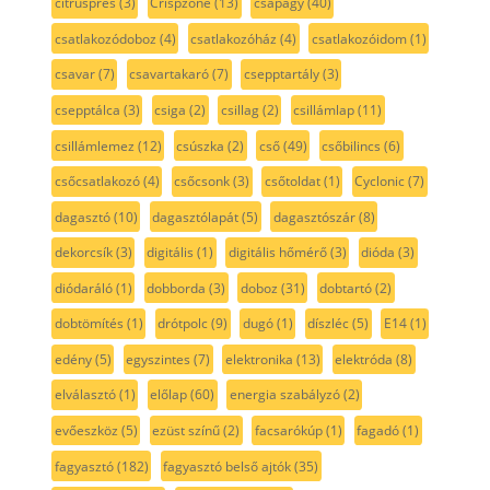
citrusprés
(3)
Crispzone
(13)
csapágy
(40)
csatlakozódoboz
(4)
csatlakozóház
(4)
csatlakozóidom
(1)
csavar
(7)
csavartakaró
(7)
csepptartály
(3)
csepptálca
(3)
csiga
(2)
csillag
(2)
csillámlap
(11)
csillámlemez
(12)
csúszka
(2)
cső
(49)
csőbilincs
(6)
csőcsatlakozó
(4)
csőcsonk
(3)
csőtoldat
(1)
Cyclonic
(7)
dagasztó
(10)
dagasztólapát
(5)
dagasztószár
(8)
dekorcsík
(3)
digitális
(1)
digitális hőmérő
(3)
dióda
(3)
diódaráló
(1)
dobborda
(3)
doboz
(31)
dobtartó
(2)
dobtömítés
(1)
drótpolc
(9)
dugó
(1)
díszléc
(5)
E14
(1)
edény
(5)
egyszintes
(7)
elektronika
(13)
elektróda
(8)
elválasztó
(1)
előlap
(60)
energia szabályzó
(2)
evőeszköz
(5)
ezüst színű
(2)
facsarókúp
(1)
fagadó
(1)
fagyasztó
(182)
fagyasztó belső ajtók
(35)