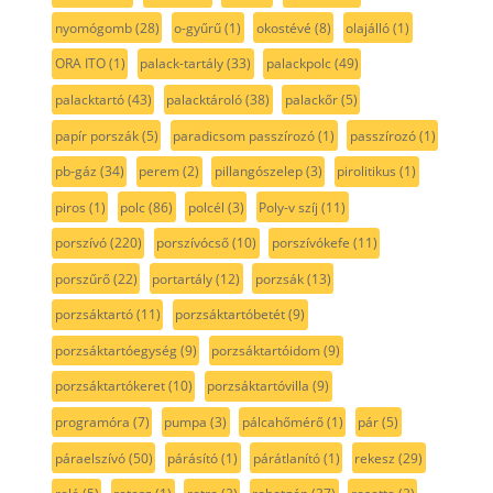
nyomógomb
(28)
o-gyűrű
(1)
okostévé
(8)
olajálló
(1)
ORA ITO
(1)
palack-tartály
(33)
palackpolc
(49)
palacktartó
(43)
palacktároló
(38)
palackőr
(5)
papír porszák
(5)
paradicsom passzírozó
(1)
passzírozó
(1)
pb-gáz
(34)
perem
(2)
pillangószelep
(3)
pirolitikus
(1)
piros
(1)
polc
(86)
polcél
(3)
Poly-v szíj
(11)
porszívó
(220)
porszívócső
(10)
porszívókefe
(11)
porszűrő
(22)
portartály
(12)
porzsák
(13)
porzsáktartó
(11)
porzsáktartóbetét
(9)
porzsáktartóegység
(9)
porzsáktartóidom
(9)
porzsáktartókeret
(10)
porzsáktartóvilla
(9)
programóra
(7)
pumpa
(3)
pálcahőmérő
(1)
pár
(5)
páraelszívó
(50)
párásító
(1)
párátlanító
(1)
rekesz
(29)