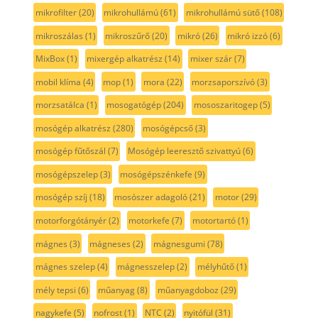
mikrofilter
(20)
mikrohullámú
(61)
mikrohullámú sütő
(108)
mikroszálas
(1)
mikroszűrő
(20)
mikró
(26)
mikró izzó
(6)
MixBox
(1)
mixergép alkatrész
(14)
mixer szár
(7)
mobil klíma
(4)
mop
(1)
mora
(22)
morzsaporszívó
(3)
morzsatálca
(1)
mosogatógép
(204)
mososzaritogep
(5)
mosógép alkatrész
(280)
mosógépcső
(3)
mosógép fűtőszál
(7)
Mosógép leeresztő szivattyú
(6)
mosógépszelep
(3)
mosógépszénkefe
(9)
mosógép szíj
(18)
mosószer adagoló
(21)
motor
(29)
motorforgótányér
(2)
motorkefe
(7)
motortartó
(1)
mágnes
(3)
mágneses
(2)
mágnesgumi
(78)
mágnes szelep
(4)
mágnesszelep
(2)
mélyhűtő
(1)
mély tepsi
(6)
műanyag
(8)
műanyagdoboz
(29)
nagykefe
(5)
nofrost
(1)
NTC
(2)
nyitófül
(31)