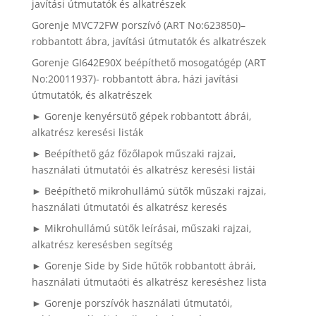
javítási útmutatók és alkatrészek
Gorenje MVC72FW porszívó (ART No:623850)–
robbantott ábra, javítási útmutatók és alkatrészek
Gorenje GI642E90X beépíthető mosogatógép (ART
No:20011937)- robbantott ábra, házi javítási
útmutatók, és alkatrészek
► Gorenje kenyérsütő gépek robbantott ábrái,
alkatrész keresési listák
► Beépíthető gáz főzőlapok műszaki rajzai,
használati útmutatói és alkatrész keresési listái
► Beépíthető mikrohullámú sütők műszaki rajzai,
használati útmutatói és alkatrész keresés
► Mikrohullámú sütők leírásai, műszaki rajzai,
alkatrész keresésben segítség
► Gorenje Side by Side hűtők robbantott ábrái,
használati útmutaóti és alkatrész kereséshez lista
► Gorenje porszívók használati útmutatói,