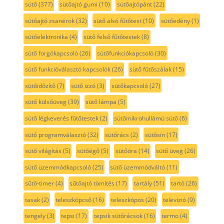
sütő
(377)
sütőajtó gumi
(10)
sütőajtópánt
(22)
sütőajtó zsanérok
(32)
sütő alsó fűtőtest
(10)
sütőedény
(1)
sütőelektronika
(4)
sütő felső fűtőtestek
(8)
sütő forgókapcsoló
(26)
sütőfunkciókapcsoló
(30)
sütő funkcióválasztó kapcsolók
(26)
sütő fűtőszálak
(15)
sütőidőzítő
(7)
sütő izzó
(3)
sütőkapcsoló
(27)
sütő külsőüveg
(39)
sütő lámpa
(5)
sütő légkeverés fűtőtestek
(2)
sütőmikrohullámú sütő
(6)
sütő programválasztó
(32)
sütőrács
(2)
sütősín
(17)
sütő világítás
(5)
sütőégő
(5)
sütőóra
(14)
sütő üveg
(26)
sütő üzemmódkapcsoló
(25)
sütő üzemmódváltó
(11)
sűtő-timer
(4)
sűtőajtó tömítés
(17)
tartály
(51)
tartó
(26)
tasak
(2)
teleszkópcső
(16)
teleszkópos
(20)
televízió
(9)
tengely
(3)
tepsi
(17)
tepsik sütőrácsok
(16)
termo
(4)