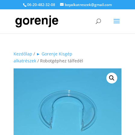
06-20-482-32-08
boyalkatreszek@gmail.com
Kezdőlap
/
► Gorenje Kisgép
alkatrészek
/ Robotgéphez tálfedél