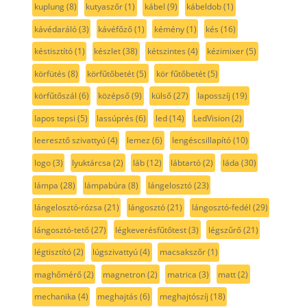
kuplung
(8)
kutyaszőr
(1)
kábel
(9)
kábeldob
(1)
kávédaráló
(3)
kávéfőző
(1)
kémény
(1)
kés
(16)
késtisztító
(1)
készlet
(38)
kétszintes
(4)
kézimixer
(5)
körfütés
(8)
körfűtőbetét
(5)
kör fűtőbetét
(5)
körfűtőszál
(6)
középső
(9)
külső
(27)
laposszíj
(19)
lapos tepsi
(5)
lassúprés
(6)
led
(14)
LedVision
(2)
leeresztő szivattyú
(4)
lemez
(6)
lengéscsillapító
(10)
logo
(3)
lyuktárcsa
(2)
láb
(12)
lábtartó
(2)
láda
(30)
lámpa
(28)
lámpabúra
(8)
lángelosztó
(23)
lángelosztó-rózsa
(21)
lángosztó
(21)
lángosztó-fedél
(29)
lángosztó-tető
(27)
légkeverésfűtőtest
(3)
légszűrő
(21)
légtisztító
(2)
lúgszivattyú
(4)
macsakszőr
(1)
maghőmérő
(2)
magnetron
(2)
matrica
(3)
matt
(2)
mechanika
(4)
meghajtás
(6)
meghajtószíj
(18)