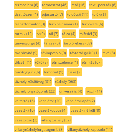
termoelem
(6)
termosztát
(46)
tető
(16)
textil porzsák
(6)
tisztítószer
(1)
tojástartó
(7)
toldócső
(11)
tolóka
(1)
transzformátor
(3)
turbina csavar
(1)
turbókefe
(6)
turmix
(12)
tv
(9)
tál
(7)
tálca
(4)
tálfedél
(3)
tányérgörgő
(4)
tárcsa
(5)
tárolórekesz
(37)
távirányító
(9)
távkapcsoló
(9)
távtartó gyűrű
(1)
tévé
(8)
tölcsér
(1)
töltő
(8)
tömszelence
(1)
tömítés
(67)
tömítőgyűrű
(6)
tömőrúd
(1)
tüske
(2)
tüzhely külsőüveg
(31)
tűzhely
(563)
tűzhelyforgatógomb
(22)
univerzális
(4)
v-szíj
(11)
vajtartó
(16)
ventilátor
(20)
ventilátorlapát
(2)
vezeték
(10)
vezetékdoboz
(4)
vezeték nélküli
(8)
vezető cső
(2)
villanytűzhely
(32)
villanytűzhelyforgatógomb
(3)
villanytűzhely kapcsoló
(11)