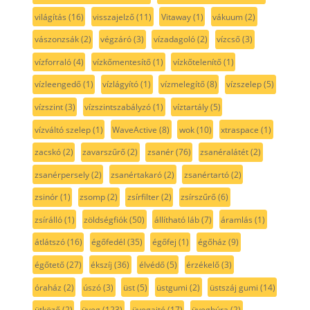
világítás
(16)
visszajelző
(11)
Vitaway
(1)
vákuum
(2)
vászonzsák
(2)
végzáró
(3)
vízadagoló
(2)
vízcső
(3)
vízforraló
(4)
vízkőmentesítő
(1)
vízkőtelenítő
(1)
vízleengedő
(1)
vízlágyító
(1)
vízmelegítő
(8)
vízszelep
(5)
vízszint
(3)
vízszintszabályzó
(1)
víztartály
(5)
vízváltó szelep
(1)
WaveActive
(8)
wok
(10)
xtraspace
(1)
zacskó
(2)
zavarszűrő
(2)
zsanér
(76)
zsanéralátét
(2)
zsanérpersely
(2)
zsanértakaró
(2)
zsanértartó
(2)
zsinór
(1)
zsomp
(2)
zsírfilter
(2)
zsírszűrő
(6)
zsírálló
(1)
zöldségfiók
(50)
állítható láb
(7)
áramlás
(1)
átlátszó
(16)
égőfedél
(35)
égőfej
(1)
égőház
(9)
égőtető
(27)
ékszíj
(36)
élvédő
(5)
érzékelő
(3)
óraház
(2)
úszó
(3)
üst
(5)
üstgumi
(2)
üstszáj gumi
(14)
ütköző
(2)
üveg
(123)
üvegajtó
(17)
üvegbúra
(2)