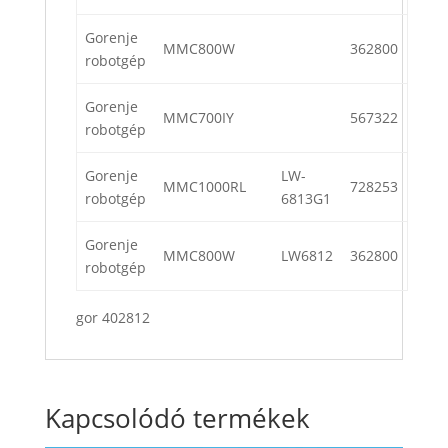
Gorenje
MMC800W
362800
robotgép
Gorenje
MMC700IY
567322
robotgép
Gorenje
LW-
MMC1000RL
728253
robotgép
6813G1
Gorenje
MMC800W
LW6812
362800
robotgép
gor 402812
Kapcsolódó termékek