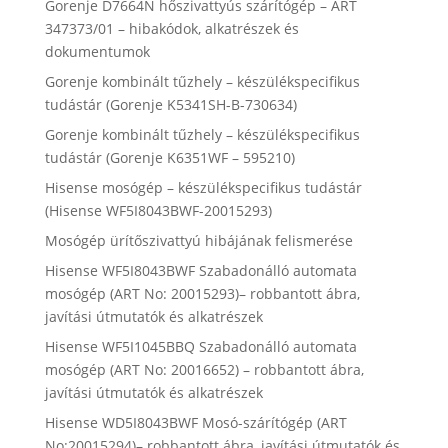
Gorenje D7664N hőszivattyús szárítógép – ART
347373/01 – hibakódok, alkatrészek és
dokumentumok
Gorenje kombinált tűzhely – készülékspecifikus
tudástár (Gorenje K5341SH-B-730634)
Gorenje kombinált tűzhely – készülékspecifikus
tudástár (Gorenje K6351WF – 595210)
Hisense mosógép – készülékspecifikus tudástár
(Hisense WF5I8043BWF-20015293)
Mosógép ürítőszivattyú hibájának felismerése
Hisense WF5I8043BWF Szabadonálló automata
mosógép (ART No: 20015293)– robbantott ábra,
javítási útmutatók és alkatrészek
Hisense WF5I1045BBQ Szabadonálló automata
mosógép (ART No: 20016652) – robbantott ábra,
javítási útmutatók és alkatrészek
Hisense WD5I8043BWF Mosó-szárítógép (ART
No:20015294)– robbantott ábra, javítási útmutatók és