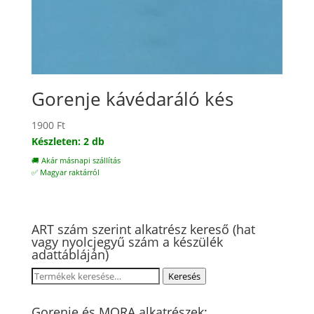
Gorenje kávédaráló kés
1900
Ft
Készleten: 2 db
🚚 Akár másnapi szállítás
✅ Magyar raktárról
ART szám szerint alkatrész kereső (hat
vagy nyolcjegyű szám a készülék
adattábláján)
Keresés
Keresés
a
következőre:
Gorenje és MORA alkatrészek: