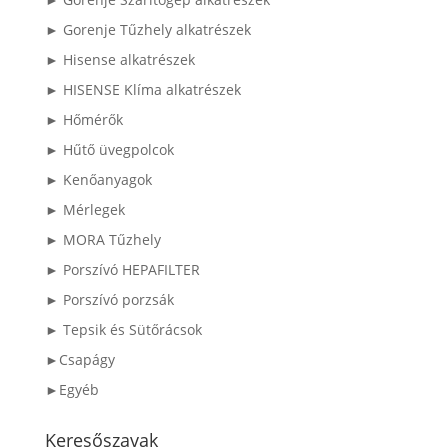
► Gorenje Tűzhely alkatrészek
► Hisense alkatrészek
► HISENSE Klíma alkatrészek
► Hőmérők
► Hűtő üvegpolcok
► Kenőanyagok
► Mérlegek
► MORA Tűzhely
► Porszívó HEPAFILTER
► Porszívó porzsák
► Tepsik és Sütőrácsok
►Csapágy
►Egyéb
Keresőszavak