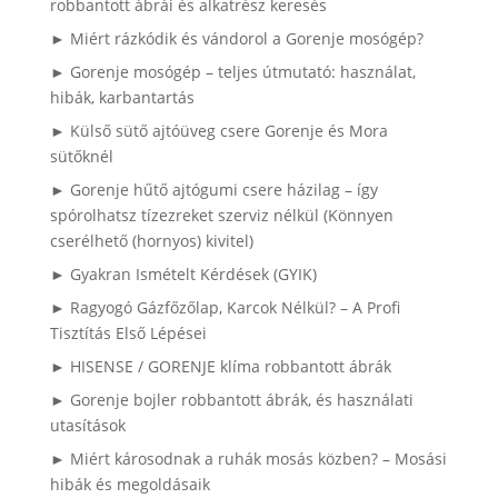
robbantott ábrái és alkatrész keresés
► Miért rázkódik és vándorol a Gorenje mosógép?
► Gorenje mosógép – teljes útmutató: használat,
hibák, karbantartás
► Külső sütő ajtóüveg csere Gorenje és Mora
sütőknél
► Gorenje hűtő ajtógumi csere házilag – így
spórolhatsz tízezreket szerviz nélkül (Könnyen
cserélhető (hornyos) kivitel)
► Gyakran Ismételt Kérdések (GYIK)
► Ragyogó Gázfőzőlap, Karcok Nélkül? – A Profi
Tisztítás Első Lépései
► HISENSE / GORENJE klíma robbantott ábrák
► Gorenje bojler robbantott ábrák, és használati
utasítások
► Miért károsodnak a ruhák mosás közben? – Mosási
hibák és megoldásaik