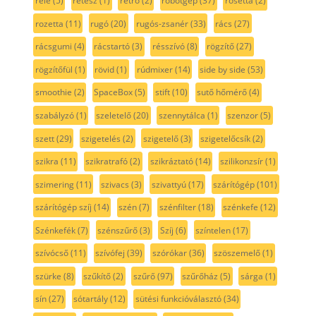
relé
(5)
retesz
(1)
retro
(2)
robotgép
(37)
rosetta
(2)
rozetta
(11)
rugó
(20)
rugós-zsanér
(33)
rács
(27)
rácsgumi
(4)
rácstartó
(3)
résszívó
(8)
rögzítő
(27)
rögzítőfül
(1)
rövid
(1)
rúdmixer
(14)
side by side
(53)
smoothie
(2)
SpaceBox
(5)
stift
(10)
sutő hőmérő
(4)
szabályzó
(1)
szeletelő
(20)
szennytálca
(1)
szenzor
(5)
szett
(29)
szigetelés
(2)
szigetelő
(3)
szigetelőcsík
(2)
szikra
(11)
szikratrafó
(2)
szikráztató
(14)
szilikonzsír
(1)
szimering
(11)
szivacs
(3)
szivattyú
(17)
szárítógép
(101)
szárítógép szíj
(14)
szén
(7)
szénfilter
(18)
szénkefe
(12)
Szénkefék
(7)
szénszűrő
(3)
Szíj
(6)
színtelen
(17)
szívócső
(11)
szívófej
(39)
szórókar
(36)
szöszemelő
(1)
szürke
(8)
szűkítő
(2)
szűrő
(97)
szűrőház
(5)
sárga
(1)
sín
(27)
sótartály
(12)
sütési funkcióválasztó
(34)