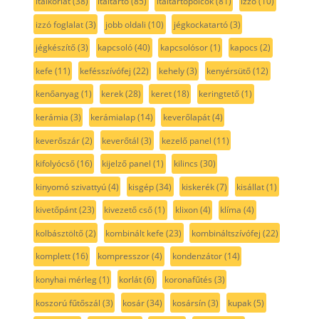
italkorlát
(38)
italtartó
(85)
italtartópolcok
(81)
izzó
(10)
izzó foglalat
(3)
jobb oldali
(10)
jégkockatartó
(3)
jégkészítő
(3)
kapcsoló
(40)
kapcsolósor
(1)
kapocs
(2)
kefe
(11)
kefésszívófej
(22)
kehely
(3)
kenyérsütő
(12)
kenőanyag
(1)
kerek
(28)
keret
(18)
keringtető
(1)
kerámia
(3)
kerámialap
(14)
keverőlapát
(4)
keverőszár
(2)
keverőtál
(3)
kezelő panel
(11)
kifolyócső
(16)
kijelző panel
(1)
kilincs
(30)
kinyomó szivattyú
(4)
kisgép
(34)
kiskerék
(7)
kisállat
(1)
kivetőpánt
(23)
kivezető cső
(1)
klixon
(4)
klíma
(4)
kolbásztöltő
(2)
kombinált kefe
(23)
kombináltszívófej
(22)
komplett
(16)
kompresszor
(4)
kondenzátor
(14)
konyhai mérleg
(1)
korlát
(6)
koronafűtés
(3)
koszorú fűtőszál
(3)
kosár
(34)
kosársín
(3)
kupak
(5)