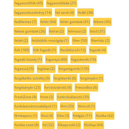
fagyasztófiók
(45)
fagyasztóláda
(27)
fagyasztószekrény
(14)
fali tartó
(4)
fedél
(38)
fedőlemez
(7)
fehér
(64)
fehér gombok
(41)
fekete
(45)
fekete gombok
(26)
felirat
(2)
felmosó
(2)
felső
(31)
feltét
(2)
felültöltős mosógép
(1)
filter
(50)
filterház
(2)
fiók
(160)
fiók fogadó
(1)
flexibiliscső
(12)
fogadó
(4)
fogadó hüvely
(1)
fogantyú
(60)
fogaskerék
(10)
fogasszíj
(5)
foglalat
(2)
forgatógomb
(135)
forgókefés szívófej
(9)
forgókerék
(6)
forgónyárs
(1)
forgótányér
(23)
forróvíztároló
(9)
FreezeBox
(6)
FreshZone
(4)
front
(2)
funkcióválasztó
(35)
furdulatszámszabályzó
(1)
fém
(33)
fémcső
(1)
fémkapocs
(1)
fésű
(4)
fólia
(3)
földgáz
(11)
fúvóka
(42)
fúvóka szett
(8)
fül
(32)
főkapcsoló
(2)
főzőlap
(64)