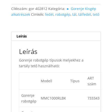
Cikkszám:
gor 402812
Kategória:
► Gorenje Kisgép
alkatrészek
Címkék:
fedél
,
robotgép
,
tál
,
tálfedél
,
tető
Leírás
Leírás
Gorenje robotgép típusok melyekhez a
tartály tető használható:
ART
Modell
Típus
szám
Gorenje
MMC1000RLBK
733343
robotgép