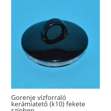
Gorenje vízforraló
kerámiatető (k10) fekete
színben