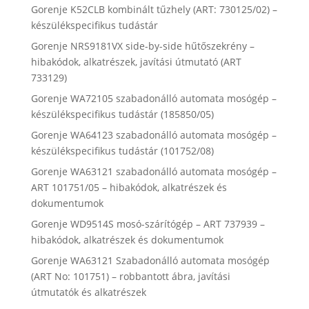
Gorenje K52CLB kombinált tűzhely (ART: 730125/02) –
készülékspecifikus tudástár
Gorenje NRS9181VX side-by-side hűtőszekrény –
hibakódok, alkatrészek, javítási útmutató (ART
733129)
Gorenje WA72105 szabadonálló automata mosógép –
készülékspecifikus tudástár (185850/05)
Gorenje WA64123 szabadonálló automata mosógép –
készülékspecifikus tudástár (101752/08)
Gorenje WA63121 szabadonálló automata mosógép –
ART 101751/05 – hibakódok, alkatrészek és
dokumentumok
Gorenje WD9514S mosó-szárítógép – ART 737939 –
hibakódok, alkatrészek és dokumentumok
Gorenje WA63121 Szabadonálló automata mosógép
(ART No: 101751) – robbantott ábra, javítási
útmutatók és alkatrészek