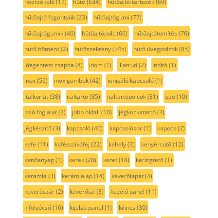
hőérzékelő
(17)
hűtő
(634)
hűtőajtó-tartozék
(69)
hűtőajtó fogantyúk
(23)
hűtőajtógumi
(77)
hűtőajtógumik
(46)
hűtőajtópolc
(66)
hűtőajtótömítés
(76)
hűtő hőmérő
(2)
hűtőszekrény
(345)
hűtő üvegpolcok
(85)
idegentest csapda
(4)
idom
(1)
illatrúd
(2)
indító
(1)
inox
(56)
inox gombok
(42)
ionizáló kapcsoló
(1)
italkorlát
(38)
italtartó
(85)
italtartópolcok
(81)
izzó
(10)
izzó foglalat
(3)
jobb oldali
(10)
jégkockatartó
(3)
jégkészítő
(3)
kapcsoló
(40)
kapcsolósor
(1)
kapocs
(2)
kefe
(11)
kefésszívófej
(22)
kehely
(3)
kenyérsütő
(12)
kenőanyag
(1)
kerek
(28)
keret
(18)
keringtető
(1)
kerámia
(3)
kerámialap
(14)
keverőlapát
(4)
keverőszár
(2)
keverőtál
(3)
kezelő panel
(11)
kifolyócső
(16)
kijelző panel
(1)
kilincs
(30)