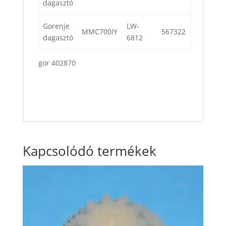
dagasztó
Gorenje
LW-
MMC700IY
567322
dagasztó
6812
gor 402870
Kapcsolódó termékek