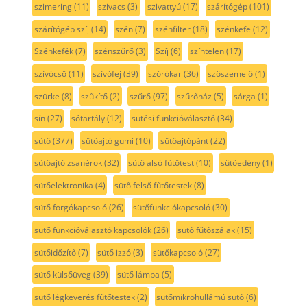
szimering
(11)
szivacs
(3)
szivattyú
(17)
szárítógép
(101)
szárítógép szíj
(14)
szén
(7)
szénfilter
(18)
szénkefe
(12)
Szénkefék
(7)
szénszűrő
(3)
Szíj
(6)
színtelen
(17)
szívócső
(11)
szívófej
(39)
szórókar
(36)
szöszemelő
(1)
szürke
(8)
szűkítő
(2)
szűrő
(97)
szűrőház
(5)
sárga
(1)
sín
(27)
sótartály
(12)
sütési funkcióválasztó
(34)
sütő
(377)
sütőajtó gumi
(10)
sütőajtópánt
(22)
sütőajtó zsanérok
(32)
sütő alsó fűtőtest
(10)
sütőedény
(1)
sütőelektronika
(4)
sütő felső fűtőtestek
(8)
sütő forgókapcsoló
(26)
sütőfunkciókapcsoló
(30)
sütő funkcióválasztó kapcsolók
(26)
sütő fűtőszálak
(15)
sütőidőzítő
(7)
sütő izzó
(3)
sütőkapcsoló
(27)
sütő külsőüveg
(39)
sütő lámpa
(5)
sütő légkeverés fűtőtestek
(2)
sütőmikrohullámú sütő
(6)