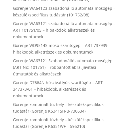
Gorenje WA64123 szabadonálló automata mosógép –
készülékspecifikus tudástár (101752/08)
Gorenje WA63121 szabadonálló automata mosógép –
ART 101751/05 – hibakódok, alkatrészek és
dokumentumok
Gorenje WD9514S mosó-szárítógép – ART 737939 –
hibakódok, alkatrészek és dokumentumok
Gorenje WA63121 Szabadonálló automata mosógép
(ART No: 101751) – robbantott ábra, javítási
útmutatók és alkatrészek
Gorenje D7664N hőszivattyús szárítógép – ART
347373/01 – hibakódok, alkatrészek és
dokumentumok
Gorenje kombinált tűzhely – készülékspecifikus
tudástár (Gorenje K5341SH-B-730634)
Gorenje kombinált tűzhely – készülékspecifikus
tudástár (Gorenje K6351WF – 595210)