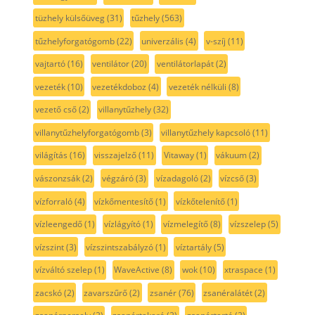
tüzhely külsőüveg
(31)
tűzhely
(563)
tűzhelyforgatógomb
(22)
univerzális
(4)
v-szíj
(11)
vajtartó
(16)
ventilátor
(20)
ventilátorlapát
(2)
vezeték
(10)
vezetékdoboz
(4)
vezeték nélküli
(8)
vezető cső
(2)
villanytűzhely
(32)
villanytűzhelyforgatógomb
(3)
villanytűzhely kapcsoló
(11)
világítás
(16)
visszajelző
(11)
Vitaway
(1)
vákuum
(2)
vászonzsák
(2)
végzáró
(3)
vízadagoló
(2)
vízcső
(3)
vízforraló
(4)
vízkőmentesítő
(1)
vízkőtelenítő
(1)
vízleengedő
(1)
vízlágyító
(1)
vízmelegítő
(8)
vízszelep
(5)
vízszint
(3)
vízszintszabályzó
(1)
víztartály
(5)
vízváltó szelep
(1)
WaveActive
(8)
wok
(10)
xtraspace
(1)
zacskó
(2)
zavarszűrő
(2)
zsanér
(76)
zsanéralátét
(2)