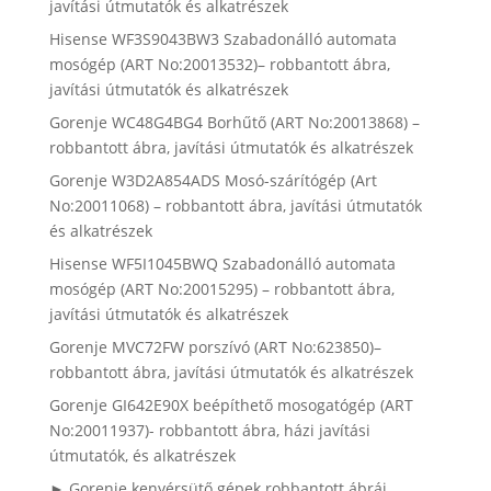
javítási útmutatók és alkatrészek
Hisense WF3S9043BW3 Szabadonálló automata
mosógép (ART No:20013532)– robbantott ábra,
javítási útmutatók és alkatrészek
Gorenje WC48G4BG4 Borhűtő (ART No:20013868) –
robbantott ábra, javítási útmutatók és alkatrészek
Gorenje W3D2A854ADS Mosó-szárítógép (Art
No:20011068) – robbantott ábra, javítási útmutatók
és alkatrészek
Hisense WF5I1045BWQ Szabadonálló automata
mosógép (ART No:20015295) – robbantott ábra,
javítási útmutatók és alkatrészek
Gorenje MVC72FW porszívó (ART No:623850)–
robbantott ábra, javítási útmutatók és alkatrészek
Gorenje GI642E90X beépíthető mosogatógép (ART
No:20011937)- robbantott ábra, házi javítási
útmutatók, és alkatrészek
► Gorenje kenyérsütő gépek robbantott ábrái,