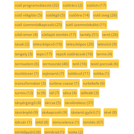
sütő programválasztó
(32)
sütőrács
(2)
sütősín
(17)
sütő világítás
(5)
sütőégő
(5)
sütőóra
(14)
sütő üveg
(26)
sütő üzemmódkapcsoló
(25)
sütő üzemmódváltó
(11)
sűtő-timer
(4)
sűtőajtó tömítés
(17)
tartály
(51)
tartó
(26)
tasak
(2)
teleszkópcső
(16)
teleszkópos
(20)
televízió
(9)
tengely
(3)
tepsi
(17)
tepsik sütőrácsok
(16)
termo
(4)
termoelem
(6)
termosztát
(46)
tető
(16)
textil porzsák
(6)
tisztítószer
(1)
tojástartó
(7)
toldócső
(11)
tolóka
(1)
transzformátor
(3)
turbina csavar
(1)
turbókefe
(6)
turmix
(12)
tv
(9)
tál
(7)
tálca
(4)
tálfedél
(3)
tányérgörgő
(4)
tárcsa
(5)
tárolórekesz
(37)
távirányító
(9)
távkapcsoló
(9)
távtartó gyűrű
(1)
tévé
(8)
tölcsér
(1)
töltő
(8)
tömszelence
(1)
tömítés
(67)
tömítőgyűrű
(6)
tömőrúd
(1)
tüske
(2)