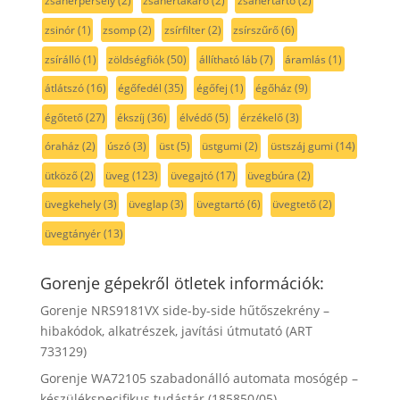
zsanérpersely
(2)
zsanértakaró
(2)
zsanértartó
(2)
zsinór
(1)
zsomp
(2)
zsírfilter
(2)
zsírszűrő
(6)
zsírálló
(1)
zöldségfiók
(50)
állítható láb
(7)
áramlás
(1)
átlátszó
(16)
égőfedél
(35)
égőfej
(1)
égőház
(9)
égőtető
(27)
ékszíj
(36)
élvédő
(5)
érzékelő
(3)
óraház
(2)
úszó
(3)
üst
(5)
üstgumi
(2)
üstszáj gumi
(14)
ütköző
(2)
üveg
(123)
üvegajtó
(17)
üvegbúra
(2)
üvegkehely
(3)
üveglap
(3)
üvegtartó
(6)
üvegtető
(2)
üvegtányér
(13)
Gorenje gépekről ötletek információk:
Gorenje NRS9181VX side-by-side hűtőszekrény –
hibakódok, alkatrészek, javítási útmutató (ART
733129)
Gorenje WA72105 szabadonálló automata mosógép –
készülékspecifikus tudástár (185850/05)