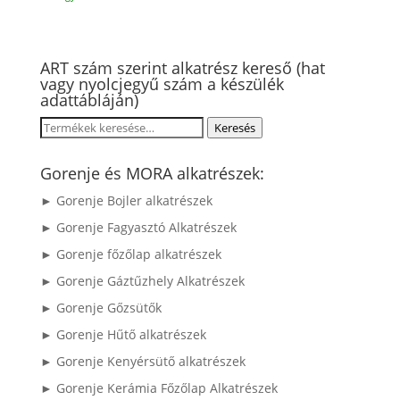
ART szám szerint alkatrész kereső (hat
vagy nyolcjegyű szám a készülék
adattábláján)
Keresés
Keresés
a
következőre:
Gorenje és MORA alkatrészek:
► Gorenje Bojler alkatrészek
► Gorenje Fagyasztó Alkatrészek
► Gorenje főzőlap alkatrészek
► Gorenje Gáztűzhely Alkatrészek
► Gorenje Gőzsütők
► Gorenje Hűtő alkatrészek
► Gorenje Kenyérsütő alkatrészek
► Gorenje Kerámia Főzőlap Alkatrészek