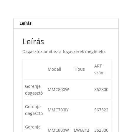
Leírás
Leírás
Dagasztók amihez a fogaskerék megfelelő:
ART
Modell
Típus
szám
Gorenje
MMC800W
362800
dagasztó
Gorenje
MMC700IY
567322
dagasztó
Gorenje
MMC800W
LW6812
362800