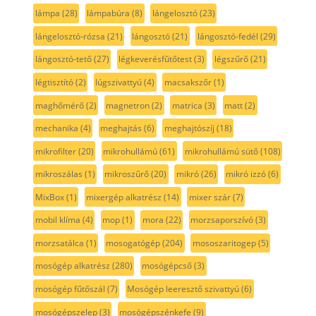
lámpa
(28)
lámpabúra
(8)
lángelosztó
(23)
lángelosztó-rózsa
(21)
lángosztó
(21)
lángosztó-fedél
(29)
lángosztó-tető
(27)
légkeverésfűtőtest
(3)
légszűrő
(21)
légtisztító
(2)
lúgszivattyú
(4)
macsakszőr
(1)
maghőmérő
(2)
magnetron
(2)
matrica
(3)
matt
(2)
mechanika
(4)
meghajtás
(6)
meghajtószíj
(18)
mikrofilter
(20)
mikrohullámú
(61)
mikrohullámú sütő
(108)
mikroszálas
(1)
mikroszűrő
(20)
mikró
(26)
mikró izzó
(6)
MixBox
(1)
mixergép alkatrész
(14)
mixer szár
(7)
mobil klíma
(4)
mop
(1)
mora
(22)
morzsaporszívó
(3)
morzsatálca
(1)
mosogatógép
(204)
mososzaritogep
(5)
mosógép alkatrész
(280)
mosógépcső
(3)
mosógép fűtőszál
(7)
Mosógép leeresztő szivattyú
(6)
mosógépszelep
(3)
mosógépszénkefe
(9)