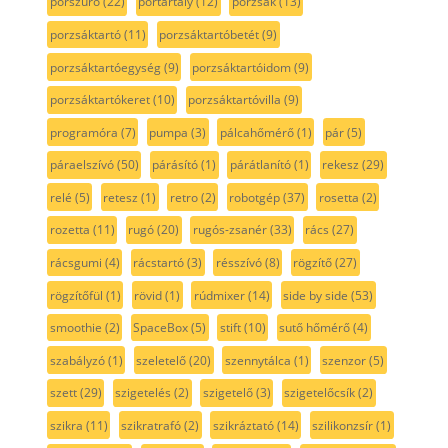
porszűrő
(22)
portartály
(12)
porzsák
(13)
porzsáktartó
(11)
porzsáktartóbetét
(9)
porzsáktartóegység
(9)
porzsáktartóidom
(9)
porzsáktartókeret
(10)
porzsáktartóvilla
(9)
programóra
(7)
pumpa
(3)
pálcahőmérő
(1)
pár
(5)
páraelszívó
(50)
párásító
(1)
párátlanító
(1)
rekesz
(29)
relé
(5)
retesz
(1)
retro
(2)
robotgép
(37)
rosetta
(2)
rozetta
(11)
rugó
(20)
rugós-zsanér
(33)
rács
(27)
rácsgumi
(4)
rácstartó
(3)
résszívó
(8)
rögzítő
(27)
rögzítőfül
(1)
rövid
(1)
rúdmixer
(14)
side by side
(53)
smoothie
(2)
SpaceBox
(5)
stift
(10)
sutő hőmérő
(4)
szabályzó
(1)
szeletelő
(20)
szennytálca
(1)
szenzor
(5)
szett
(29)
szigetelés
(2)
szigetelő
(3)
szigetelőcsík
(2)
szikra
(11)
szikratrafó
(2)
szikráztató
(14)
szilikonzsír
(1)