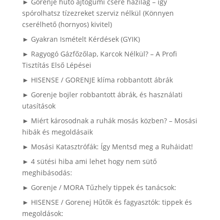
► Gorenje hűtő ajtógumi csere házilag – így
spórolhatsz tízezreket szerviz nélkül (Könnyen
cserélhető (hornyos) kivitel)
► Gyakran Ismételt Kérdések (GYIK)
► Ragyogó Gázfőzőlap, Karcok Nélkül? – A Profi
Tisztítás Első Lépései
► HISENSE / GORENJE klíma robbantott ábrák
► Gorenje bojler robbantott ábrák, és használati
utasítások
► Miért károsodnak a ruhák mosás közben? – Mosási
hibák és megoldásaik
► Mosási Katasztrófák: Így Mentsd meg a Ruháidat!
► 4 sütési hiba ami lehet hogy nem sütő
meghibásodás:
► Gorenje / MORA Tűzhely tippek és tanácsok:
► HISENSE / Gorenej Hűtők és fagyasztók: tippek és
megoldások: