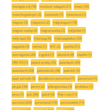
mosógép szíj
(18)
mosószer adagoló
(21)
motor
(29)
motorforgótányér
(2)
motorkefe
(7)
motortartó
(1)
mágnes
(3)
mágneses
(2)
mágnesgumi
(78)
mágnes szelep
(4)
mágnesszelep
(2)
mélyhűtő
(1)
mély tepsi
(6)
műanyag
(8)
műanyagdoboz
(29)
nagykefe
(5)
nofrost
(1)
NTC
(2)
nyitófül
(31)
nyomógomb
(28)
o-gyűrű
(1)
okostévé
(8)
olajálló
(1)
ORA ITO
(1)
palack-tartály
(33)
palackpolc
(49)
palacktartó
(43)
palacktároló
(38)
palackőr
(5)
papír porszák
(5)
paradicsom passzírozó
(1)
passzírozó
(1)
pb-gáz
(34)
perem
(2)
pillangószelep
(3)
pirolitikus
(1)
piros
(1)
polc
(86)
polcél
(3)
Poly-v szíj
(11)
porszívó
(220)
porszívócső
(10)
porszívókefe
(11)