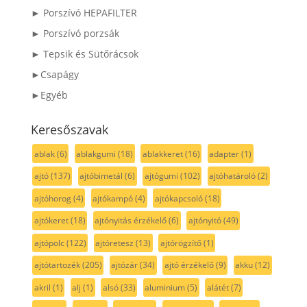
► Porszívó HEPAFILTER
► Porszívó porzsák
► Tepsik és Sütőrácsok
►Csapágy
►Egyéb
Keresőszavak
ablak
(6)
ablakgumi
(18)
ablakkeret
(16)
adapter
(1)
ajtó
(137)
ajtóbimetál
(6)
ajtógumi
(102)
ajtóhatároló
(2)
ajtóhorog
(4)
ajtókampó
(4)
ajtókapcsoló
(18)
ajtókeret
(18)
ajtónyitás érzékelő
(6)
ajtónyitó
(49)
ajtópolc
(122)
ajtóretesz
(13)
ajtórögzítő
(1)
ajtótartozék
(205)
ajtózár
(34)
ajtó érzékelő
(9)
akku
(12)
akril
(1)
alj
(1)
alsó
(33)
aluminium
(5)
alátét
(7)