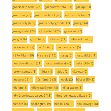
gázelosztó-fedél
(26)
gázelosztó-tető
(25)
gázlap
(23)
gázrózsa
(23)
gázrózsa-fedél
(28)
gázrózsa-tető
(27)
gáztűzhely
(499)
gáztűzhelyégőfedél
(7)
gázégő
(4)
gázégőfedél
(28)
gázégőtető
(25)
gégecső
(22)
görgő
(36)
gőzsütő
(2)
habverő
(11)
habverőlapát
(3)
habverőszár
(7)
hajtómű
(5)
harmonikacső
(5)
HEPA Filter
(39)
Hisense
(115)
horog
(6)
hosszabítás
(1)
hosszbordás szíj
(21)
hosszbordásszíj
(6)
hurkatöltő
(1)
három szintes
(3)
hátfal
(1)
hátlap
(2)
házrész
(6)
húsdaráló
(14)
húshőmérő
(3)
hüvely
(2)
hőcserélő
(2)
hőelem
(1)
hőfokszabályzó
(48)
hőkorlátozó
(3)
hőmérsékletszabályozó
(13)
hőmérsékletszabályzó
(15)
hőmérő
(8)
hőállógumi
(9)
hőálló izzó
(4)
hőállóüveg
(18)