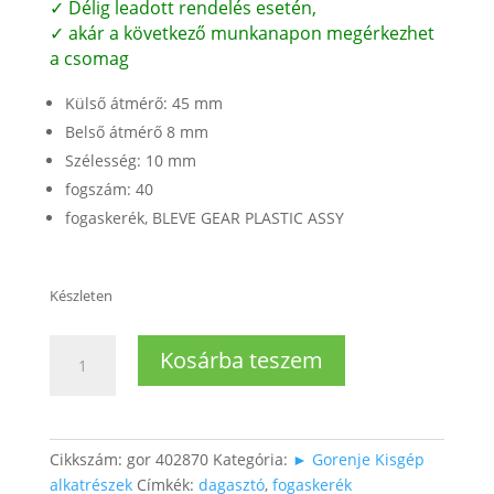
✓ Délig leadott rendelés esetén,
✓ akár a következő munkanapon megérkezhet
a csomag
Külső átmérő: 45 mm
Belső átmérő 8 mm
Szélesség: 10 mm
fogszám: 40
fogaskerék, BLEVE GEAR PLASTIC ASSY
Készleten
Dagasztógép
Kosárba teszem
Fogaskerék
(Z=40)
mennyiség
Cikkszám:
gor 402870
Kategória:
► Gorenje Kisgép
alkatrészek
Címkék:
dagasztó
,
fogaskerék