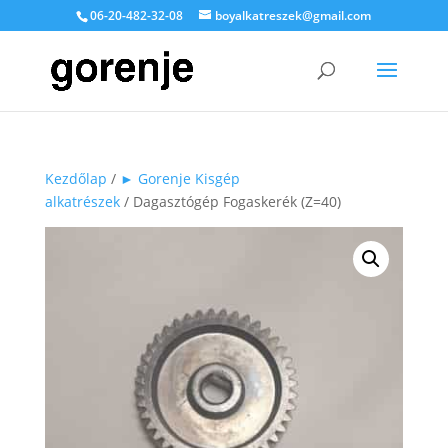
06-20-482-32-08
boyalkatreszek@gmail.com
Kezdőlap
/
► Gorenje Kisgép
alkatrészek
/ Dagasztógép Fogaskerék (Z=40)