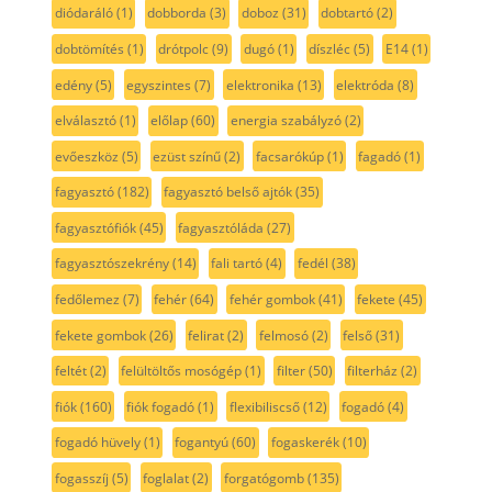
diódaráló
(1)
dobborda
(3)
doboz
(31)
dobtartó
(2)
dobtömítés
(1)
drótpolc
(9)
dugó
(1)
díszléc
(5)
E14
(1)
edény
(5)
egyszintes
(7)
elektronika
(13)
elektróda
(8)
elválasztó
(1)
előlap
(60)
energia szabályzó
(2)
evőeszköz
(5)
ezüst színű
(2)
facsarókúp
(1)
fagadó
(1)
fagyasztó
(182)
fagyasztó belső ajtók
(35)
fagyasztófiók
(45)
fagyasztóláda
(27)
fagyasztószekrény
(14)
fali tartó
(4)
fedél
(38)
fedőlemez
(7)
fehér
(64)
fehér gombok
(41)
fekete
(45)
fekete gombok
(26)
felirat
(2)
felmosó
(2)
felső
(31)
feltét
(2)
felültöltős mosógép
(1)
filter
(50)
filterház
(2)
fiók
(160)
fiók fogadó
(1)
flexibiliscső
(12)
fogadó
(4)
fogadó hüvely
(1)
fogantyú
(60)
fogaskerék
(10)
fogasszíj
(5)
foglalat
(2)
forgatógomb
(135)