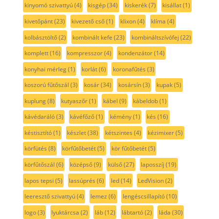
kinyomó szivattyú
(4)
kisgép
(34)
kiskerék
(7)
kisállat
(1)
kivetőpánt
(23)
kivezető cső
(1)
klixon
(4)
klíma
(4)
kolbásztöltő
(2)
kombinált kefe
(23)
kombináltszívófej
(22)
komplett
(16)
kompresszor
(4)
kondenzátor
(14)
konyhai mérleg
(1)
korlát
(6)
koronafűtés
(3)
koszorú fűtőszál
(3)
kosár
(34)
kosársín
(3)
kupak
(5)
kuplung
(8)
kutyaszőr
(1)
kábel
(9)
kábeldob
(1)
kávédaráló
(3)
kávéfőző
(1)
kémény
(1)
kés
(16)
késtisztító
(1)
készlet
(38)
kétszintes
(4)
kézimixer
(5)
körfütés
(8)
körfűtőbetét
(5)
kör fűtőbetét
(5)
körfűtőszál
(6)
középső
(9)
külső
(27)
laposszíj
(19)
lapos tepsi
(5)
lassúprés
(6)
led
(14)
LedVision
(2)
leeresztő szivattyú
(4)
lemez
(6)
lengéscsillapító
(10)
logo
(3)
lyuktárcsa
(2)
láb
(12)
lábtartó
(2)
láda
(30)