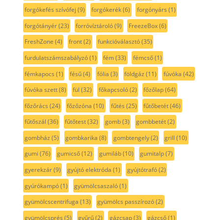
forgókefés szívófej
(9)
forgókerék
(6)
forgónyárs
(1)
forgótányér
(23)
forróvíztároló
(9)
FreezeBox
(6)
FreshZone
(4)
front
(2)
funkcióválasztó
(35)
furdulatszámszabályzó
(1)
fém
(33)
fémcső
(1)
fémkapocs
(1)
fésű
(4)
fólia
(3)
földgáz
(11)
fúvóka
(42)
fúvóka szett
(8)
fül
(32)
főkapcsoló
(2)
főzőlap
(64)
főzőrács
(24)
főzőzóna
(10)
fűtés
(25)
fűtőbetét
(46)
fűtőszál
(36)
fűtőtest
(32)
gomb
(3)
gombbetét
(2)
gombház
(5)
gombkarika
(8)
gombtengely
(2)
grill
(10)
gumi
(76)
gumicső
(12)
gumiláb
(10)
gumitalp
(7)
gyerekzár
(9)
gyújtó elektróda
(1)
gyújtótrafó
(2)
gyúrókampó
(1)
gyümölcsaszaló
(1)
gyümölcscentrifuga
(13)
gyümölcs passzírozó
(2)
gyümölcsprés
(5)
gyűrű
(2)
gázcsap
(3)
gázcső
(1)