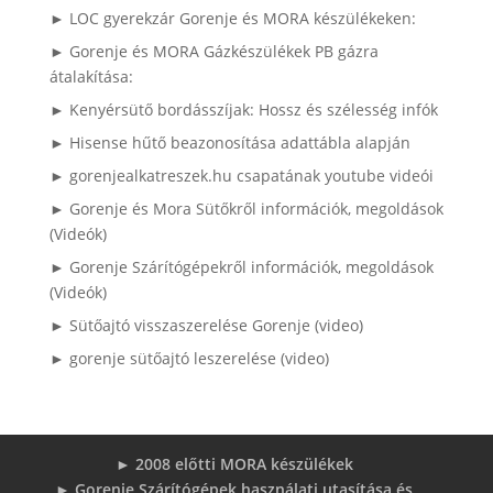
► LOC gyerekzár Gorenje és MORA készülékeken:
► Gorenje és MORA Gázkészülékek PB gázra
átalakítása:
► Kenyérsütő bordásszíjak: Hossz és szélesség infók
► Hisense hűtő beazonosítása adattábla alapján
► gorenjealkatreszek.hu csapatának youtube videói
► Gorenje és Mora Sütőkről információk, megoldások
(Videók)
► Gorenje Szárítógépekről információk, megoldások
(Videók)
► Sütőajtó visszaszerelése Gorenje (video)
► gorenje sütőajtó leszerelése (video)
► 2008 előtti MORA készülékek
► Gorenje Szárítógépek használati utasítása és