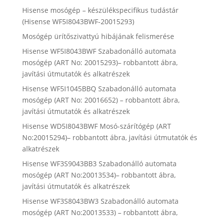
Hisense mosógép – készülékspecifikus tudástár
(Hisense WF5I8043BWF-20015293)
Mosógép ürítőszivattyú hibájának felismerése
Hisense WF5I8043BWF Szabadonálló automata
mosógép (ART No: 20015293)– robbantott ábra,
javítási útmutatók és alkatrészek
Hisense WF5I1045BBQ Szabadonálló automata
mosógép (ART No: 20016652) – robbantott ábra,
javítási útmutatók és alkatrészek
Hisense WD5I8043BWF Mosó-szárítógép (ART
No:20015294)– robbantott ábra, javítási útmutatók és
alkatrészek
Hisense WF3S9043BB3 Szabadonálló automata
mosógép (ART No:20013534)– robbantott ábra,
javítási útmutatók és alkatrészek
Hisense WF3S8043BW3 Szabadonálló automata
mosógép (ART No:20013533) – robbantott ábra,