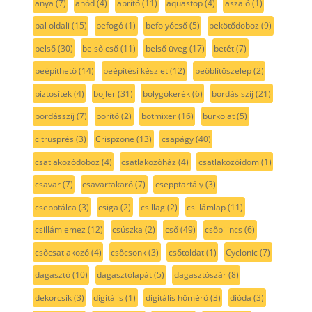
anya
(7)
anód
(4)
aprító
(11)
aquastop
(4)
aszaló
(1)
bal oldali
(15)
befogó
(1)
befolyócső
(5)
bekötődoboz
(9)
belső
(30)
belső cső
(11)
belső üveg
(17)
betét
(7)
beépíthető
(14)
beépítési készlet
(12)
beőblítőszelep
(2)
biztosíték
(4)
bojler
(31)
bolygókerék
(6)
bordás szíj
(21)
bordásszíj
(7)
borító
(2)
botmixer
(16)
burkolat
(5)
citrusprés
(3)
Crispzone
(13)
csapágy
(40)
csatlakozódoboz
(4)
csatlakozóház
(4)
csatlakozóidom
(1)
csavar
(7)
csavartakaró
(7)
csepptartály
(3)
csepptálca
(3)
csiga
(2)
csillag
(2)
csillámlap
(11)
csillámlemez
(12)
csúszka
(2)
cső
(49)
csőbilincs
(6)
csőcsatlakozó
(4)
csőcsonk
(3)
csőtoldat
(1)
Cyclonic
(7)
dagasztó
(10)
dagasztólapát
(5)
dagasztószár
(8)
dekorcsík
(3)
digitális
(1)
digitális hőmérő
(3)
dióda
(3)