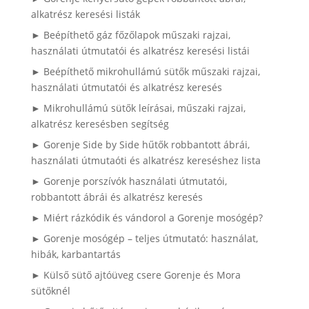
alkatrész keresési listák
► Beépíthető gáz főzőlapok műszaki rajzai,
használati útmutatói és alkatrész keresési listái
► Beépíthető mikrohullámú sütők műszaki rajzai,
használati útmutatói és alkatrész keresés
► Mikrohullámú sütők leírásai, műszaki rajzai,
alkatrész keresésben segítség
► Gorenje Side by Side hűtők robbantott ábrái,
használati útmutaóti és alkatrész kereséshez lista
► Gorenje porszívók használati útmutatói,
robbantott ábrái és alkatrész keresés
► Miért rázkódik és vándorol a Gorenje mosógép?
► Gorenje mosógép – teljes útmutató: használat,
hibák, karbantartás
► Külső sütő ajtóüveg csere Gorenje és Mora
sütőknél