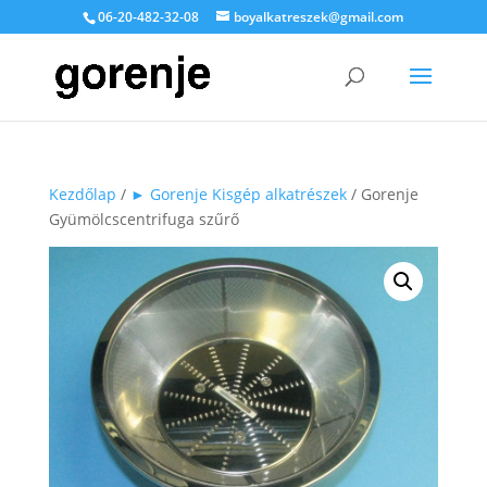
06-20-482-32-08
boyalkatreszek@gmail.com
Kezdőlap
/
► Gorenje Kisgép alkatrészek
/ Gorenje
Gyümölcscentrifuga szűrő