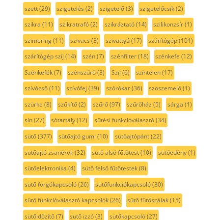
szett
(29)
szigetelés
(2)
szigetelő
(3)
szigetelőcsík
(2)
szikra
(11)
szikratrafó
(2)
szikráztató
(14)
szilikonzsír
(1)
szimering
(11)
szivacs
(3)
szivattyú
(17)
szárítógép
(101)
szárítógép szíj
(14)
szén
(7)
szénfilter
(18)
szénkefe
(12)
Szénkefék
(7)
szénszűrő
(3)
Szíj
(6)
színtelen
(17)
szívócső
(11)
szívófej
(39)
szórókar
(36)
szöszemelő
(1)
szürke
(8)
szűkítő
(2)
szűrő
(97)
szűrőház
(5)
sárga
(1)
sín
(27)
sótartály
(12)
sütési funkcióválasztó
(34)
sütő
(377)
sütőajtó gumi
(10)
sütőajtópánt
(22)
sütőajtó zsanérok
(32)
sütő alsó fűtőtest
(10)
sütőedény
(1)
sütőelektronika
(4)
sütő felső fűtőtestek
(8)
sütő forgókapcsoló
(26)
sütőfunkciókapcsoló
(30)
sütő funkcióválasztó kapcsolók
(26)
sütő fűtőszálak
(15)
sütőidőzítő
(7)
sütő izzó
(3)
sütőkapcsoló
(27)