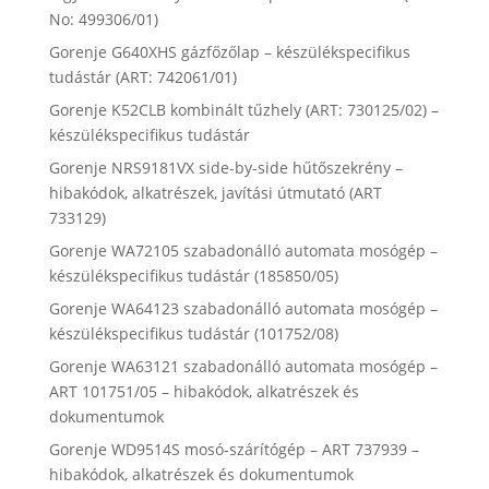
No: 499306/01)
Gorenje G640XHS gázfőzőlap – készülékspecifikus
tudástár (ART: 742061/01)
Gorenje K52CLB kombinált tűzhely (ART: 730125/02) –
készülékspecifikus tudástár
Gorenje NRS9181VX side-by-side hűtőszekrény –
hibakódok, alkatrészek, javítási útmutató (ART
733129)
Gorenje WA72105 szabadonálló automata mosógép –
készülékspecifikus tudástár (185850/05)
Gorenje WA64123 szabadonálló automata mosógép –
készülékspecifikus tudástár (101752/08)
Gorenje WA63121 szabadonálló automata mosógép –
ART 101751/05 – hibakódok, alkatrészek és
dokumentumok
Gorenje WD9514S mosó-szárítógép – ART 737939 –
hibakódok, alkatrészek és dokumentumok