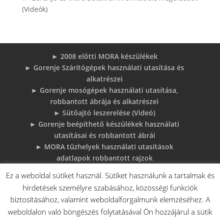
(Videók)
► 2008 előtti MORA készülékek
► Gorenje Szárítógépek használati utasítása és
alkatrészei
► Gorenje mosógépek használati utasítása,
robbantott ábrája és alkatrészei
► Sütőajtó leszerelése (Videó)
► Gorenje beépíthető készülékek használati
utasításai és robbantott ábrái
► MORA tűzhelyek használati utasítások
adatlapok robbantott rajzok
► Gorenje Bojler Vízkő problémák és
Ez a weboldal sütiket használ. Sütiket használunk a tartalmak és
megoldások
hirdetések személyre szabásához, közösségi funkciók
► 6 gyakori sütő hiba, és megoldások
biztosításához, valamint weboldalforgalmunk elemzéséhez. A
♦Gorenje Háztartásigépek adattábláiról:
weboldalon való böngészés folytatásával Ön hozzájárul a sütik