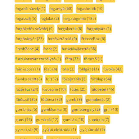
fogadó hüvely
(1)
fogantyú
(60)
fogaskerék
(10)
fogasszíj
(5)
foglalat
(2)
forgatógomb
(135)
forgókefés szívófej
(9)
forgókerék
(6)
forgónyárs
(1)
forgótányér
(23)
forróvíztároló
(9)
FreezeBox
(6)
FreshZone
(4)
front
(2)
funkcióválasztó
(35)
furdulatszámszabályzó
(1)
fém
(33)
fémcső
(1)
fémkapocs
(1)
fésű
(4)
fólia
(3)
földgáz
(11)
fúvóka
(42)
fúvóka szett
(8)
fül
(32)
főkapcsoló
(2)
főzőlap
(64)
főzőrács
(24)
főzőzóna
(10)
fűtés
(25)
fűtőbetét
(46)
fűtőszál
(36)
fűtőtest
(32)
gomb
(3)
gombbetét
(2)
gombház
(5)
gombkarika
(8)
gombtengely
(2)
grill
(10)
gumi
(76)
gumicső
(12)
gumiláb
(10)
gumitalp
(7)
gyerekzár
(9)
gyújtó elektróda
(1)
gyújtótrafó
(2)