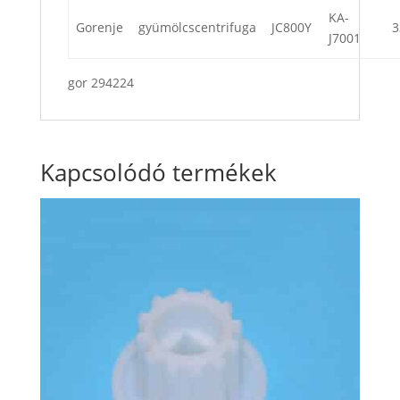
KA-
Gorenje
gyümölcscentrifuga
JC800Y
3
J7001
gor 294224
Kapcsolódó termékek