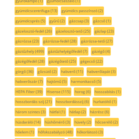
gyúrókampó
(1)
gyümölcsaszaló
(1)
gyümölcscentrifuga
(13)
gyümölcs passzírozó
(2)
gyümölcsprés
(5)
gyűrű
(2)
gázcsap
(3)
gázcső
(1)
gázelosztó-fedél
(26)
gázelosztó-tető
(25)
gázlap
(23)
gázrózsa
(23)
gázrózsa-fedél
(28)
gázrózsa-tető
(27)
gáztűzhely
(499)
gáztűzhelyégőfedél
(7)
gázégő
(4)
gázégőfedél
(28)
gázégőtető
(25)
gégecső
(22)
görgő
(36)
gőzsütő
(2)
habverő
(11)
habverőlapát
(3)
habverőszár
(7)
hajtómű
(5)
harmonikacső
(5)
HEPA Filter
(39)
Hisense
(115)
horog
(6)
hosszabítás
(1)
hosszbordás szíj
(21)
hosszbordásszíj
(6)
hurkatöltő
(1)
három szintes
(3)
hátfal
(1)
hátlap
(2)
házrész
(6)
húsdaráló
(14)
húshőmérő
(3)
hüvely
(2)
hőcserélő
(2)
hőelem
(1)
hőfokszabályzó
(48)
hőkorlátozó
(3)