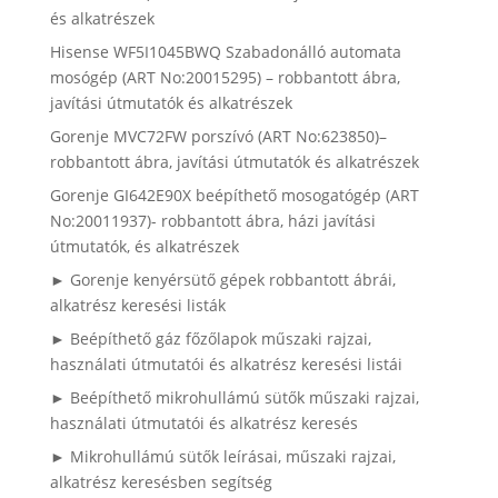
és alkatrészek
Hisense WF5I1045BWQ Szabadonálló automata
mosógép (ART No:20015295) – robbantott ábra,
javítási útmutatók és alkatrészek
Gorenje MVC72FW porszívó (ART No:623850)–
robbantott ábra, javítási útmutatók és alkatrészek
Gorenje GI642E90X beépíthető mosogatógép (ART
No:20011937)- robbantott ábra, házi javítási
útmutatók, és alkatrészek
► Gorenje kenyérsütő gépek robbantott ábrái,
alkatrész keresési listák
► Beépíthető gáz főzőlapok műszaki rajzai,
használati útmutatói és alkatrész keresési listái
► Beépíthető mikrohullámú sütők műszaki rajzai,
használati útmutatói és alkatrész keresés
► Mikrohullámú sütők leírásai, műszaki rajzai,
alkatrész keresésben segítség