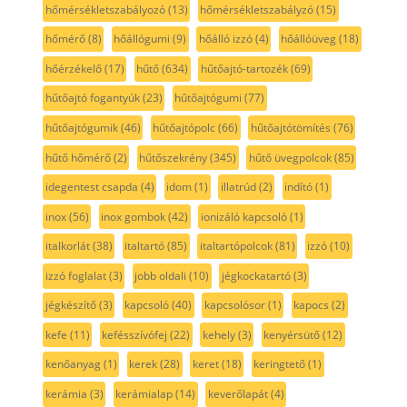
hőmérsékletszabályozó
(13)
hőmérsékletszabályzó
(15)
hőmérő
(8)
hőállógumi
(9)
hőálló izzó
(4)
hőállóüveg
(18)
hőérzékelő
(17)
hűtő
(634)
hűtőajtó-tartozék
(69)
hűtőajtó fogantyúk
(23)
hűtőajtógumi
(77)
hűtőajtógumik
(46)
hűtőajtópolc
(66)
hűtőajtótömítés
(76)
hűtő hőmérő
(2)
hűtőszekrény
(345)
hűtő üvegpolcok
(85)
idegentest csapda
(4)
idom
(1)
illatrúd
(2)
indító
(1)
inox
(56)
inox gombok
(42)
ionizáló kapcsoló
(1)
italkorlát
(38)
italtartó
(85)
italtartópolcok
(81)
izzó
(10)
izzó foglalat
(3)
jobb oldali
(10)
jégkockatartó
(3)
jégkészítő
(3)
kapcsoló
(40)
kapcsolósor
(1)
kapocs
(2)
kefe
(11)
kefésszívófej
(22)
kehely
(3)
kenyérsütő
(12)
kenőanyag
(1)
kerek
(28)
keret
(18)
keringtető
(1)
kerámia
(3)
kerámialap
(14)
keverőlapát
(4)