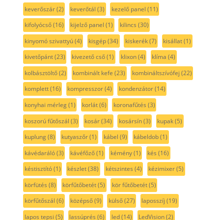
keverőszár
(2)
keverőtál
(3)
kezelő panel
(11)
kifolyócső
(16)
kijelző panel
(1)
kilincs
(30)
kinyomó szivattyú
(4)
kisgép
(34)
kiskerék
(7)
kisállat
(1)
kivetőpánt
(23)
kivezető cső
(1)
klixon
(4)
klíma
(4)
kolbásztöltő
(2)
kombinált kefe
(23)
kombináltszívófej
(22)
komplett
(16)
kompresszor
(4)
kondenzátor
(14)
konyhai mérleg
(1)
korlát
(6)
koronafűtés
(3)
koszorú fűtőszál
(3)
kosár
(34)
kosársín
(3)
kupak
(5)
kuplung
(8)
kutyaszőr
(1)
kábel
(9)
kábeldob
(1)
kávédaráló
(3)
kávéfőző
(1)
kémény
(1)
kés
(16)
késtisztító
(1)
készlet
(38)
kétszintes
(4)
kézimixer
(5)
körfütés
(8)
körfűtőbetét
(5)
kör fűtőbetét
(5)
körfűtőszál
(6)
középső
(9)
külső
(27)
laposszíj
(19)
lapos tepsi
(5)
lassúprés
(6)
led
(14)
LedVision
(2)