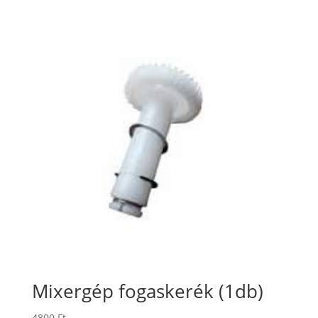
Mixergép fogaskerék (1db)
4800
Ft