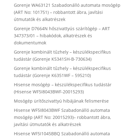
Gorenje WA63121 Szabadonálló automata mosógép
(ART No: 101751) – robbantott ábra, javítási
útmutatók és alkatrészek
Gorenje D7664N hőszivattyús szárítógép – ART
347373/01 – hibakódok, alkatrészek és
dokumentumok
Gorenje kombinált tűzhely – készülékspecifikus
tudástár (Gorenje K5341SH-B-730634)
Gorenje kombinált tűzhely – készülékspecifikus
tudástár (Gorenje K6351WF – 595210)
Hisense mosógép – készülékspecifikus tudástár
(Hisense WF5I8043BWF-20015293)
Mosógép ürítőszivattyú hibájának felismerése
Hisense WF5I8043BWF Szabadonálló automata
mosógép (ART No: 20015293)– robbantott ábra,
javítási útmutatók és alkatrészek
Hisense WF5I1045BBQ Szabadonálló automata