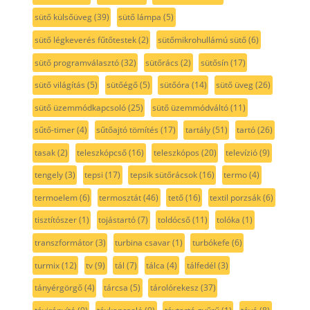
sütő külsőüveg
(39)
sütő lámpa
(5)
sütő légkeverés fűtőtestek
(2)
sütőmikrohullámú sütő
(6)
sütő programválasztó
(32)
sütőrács
(2)
sütősín
(17)
sütő világítás
(5)
sütőégő
(5)
sütőóra
(14)
sütő üveg
(26)
sütő üzemmódkapcsoló
(25)
sütő üzemmódváltó
(11)
sűtő-timer
(4)
sűtőajtó tömítés
(17)
tartály
(51)
tartó
(26)
tasak
(2)
teleszkópcső
(16)
teleszkópos
(20)
televízió
(9)
tengely
(3)
tepsi
(17)
tepsik sütőrácsok
(16)
termo
(4)
termoelem
(6)
termosztát
(46)
tető
(16)
textil porzsák
(6)
tisztítószer
(1)
tojástartó
(7)
toldócső
(11)
tolóka
(1)
transzformátor
(3)
turbina csavar
(1)
turbókefe
(6)
turmix
(12)
tv
(9)
tál
(7)
tálca
(4)
tálfedél
(3)
tányérgörgő
(4)
tárcsa
(5)
tárolórekesz
(37)