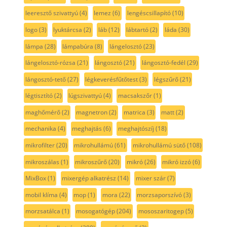
leeresztő szivattyú
(4)
lemez
(6)
lengéscsillapító
(10)
logo
(3)
lyuktárcsa
(2)
láb
(12)
lábtartó
(2)
láda
(30)
lámpa
(28)
lámpabúra
(8)
lángelosztó
(23)
lángelosztó-rózsa
(21)
lángosztó
(21)
lángosztó-fedél
(29)
lángosztó-tető
(27)
légkeverésfűtőtest
(3)
légszűrő
(21)
légtisztító
(2)
lúgszivattyú
(4)
macsakszőr
(1)
maghőmérő
(2)
magnetron
(2)
matrica
(3)
matt
(2)
mechanika
(4)
meghajtás
(6)
meghajtószíj
(18)
mikrofilter
(20)
mikrohullámú
(61)
mikrohullámú sütő
(108)
mikroszálas
(1)
mikroszűrő
(20)
mikró
(26)
mikró izzó
(6)
MixBox
(1)
mixergép alkatrész
(14)
mixer szár
(7)
mobil klíma
(4)
mop
(1)
mora
(22)
morzsaporszívó
(3)
morzsatálca
(1)
mosogatógép
(204)
mososzaritogep
(5)