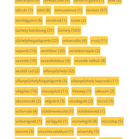
távirányító
(9)
távkapcsoló
(9)
távtartó gyűrű
(1)
tévé
(8)
tölcsér
(1)
töltő
(8)
tömszelence
(1)
tömítés
(67)
tömítőgyűrű
(6)
tömőrúd
(1)
tüske
(2)
tüzhely külsőüveg
(31)
tűzhely
(563)
tűzhelyforgatógomb
(22)
univerzális
(4)
v-szíj
(11)
vajtartó
(16)
ventilátor
(20)
ventilátorlapát
(2)
vezeték
(10)
vezetékdoboz
(4)
vezeték nélküli
(8)
vezető cső
(2)
villanytűzhely
(32)
villanytűzhelyforgatógomb
(3)
villanytűzhely kapcsoló
(11)
világítás
(16)
visszajelző
(11)
Vitaway
(1)
vákuum
(2)
vászonzsák
(2)
végzáró
(3)
vízadagoló
(2)
vízcső
(3)
vízforraló
(4)
vízkőmentesítő
(1)
vízkőtelenítő
(1)
vízleengedő
(1)
vízlágyító
(1)
vízmelegítő
(8)
vízszelep
(5)
vízszint
(3)
vízszintszabályzó
(1)
víztartály
(5)