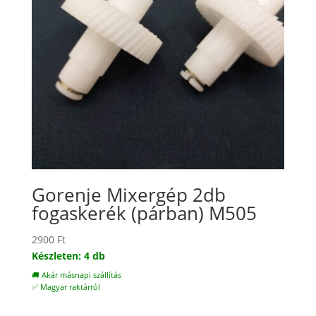
Gorenje Mixergép 2db
fogaskerék (párban) M505
2900
Ft
Készleten: 4 db
🚚 Akár másnapi szállítás
✅ Magyar raktárról