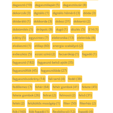
dagasztó
(10)
dagasztólapát
(5)
dagasztószár
(8)
dekorcsík
(3)
digitális
(1)
digitális hőmérő
(3)
dióda
(3)
diódaráló
(1)
dobborda
(3)
doboz
(31)
dobtartó
(2)
dobtömítés
(1)
drótpolc
(9)
dugó
(1)
díszléc
(5)
E14
(1)
edény
(5)
egyszintes
(7)
elektronika
(13)
elektróda
(8)
elválasztó
(1)
előlap
(60)
energia szabályzó
(2)
evőeszköz
(5)
ezüst színű
(2)
facsarókúp
(1)
fagadó
(1)
fagyasztó
(182)
fagyasztó belső ajtók
(35)
fagyasztófiók
(45)
fagyasztóláda
(27)
fagyasztószekrény
(14)
fali tartó
(4)
fedél
(38)
fedőlemez
(7)
fehér
(64)
fehér gombok
(41)
fekete
(45)
fekete gombok
(26)
felirat
(2)
felmosó
(2)
felső
(31)
feltét
(2)
felültöltős mosógép
(1)
filter
(50)
filterház
(2)
fiók
(160)
fiók fogadó
(1)
flexibiliscső
(12)
fogadó
(4)