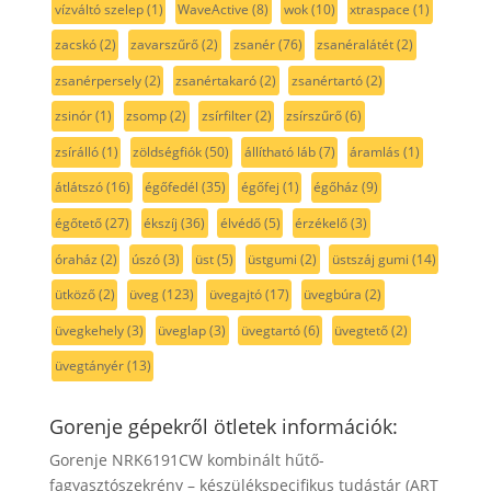
vízváltó szelep
(1)
WaveActive
(8)
wok
(10)
xtraspace
(1)
zacskó
(2)
zavarszűrő
(2)
zsanér
(76)
zsanéralátét
(2)
zsanérpersely
(2)
zsanértakaró
(2)
zsanértartó
(2)
zsinór
(1)
zsomp
(2)
zsírfilter
(2)
zsírszűrő
(6)
zsírálló
(1)
zöldségfiók
(50)
állítható láb
(7)
áramlás
(1)
átlátszó
(16)
égőfedél
(35)
égőfej
(1)
égőház
(9)
égőtető
(27)
ékszíj
(36)
élvédő
(5)
érzékelő
(3)
óraház
(2)
úszó
(3)
üst
(5)
üstgumi
(2)
üstszáj gumi
(14)
ütköző
(2)
üveg
(123)
üvegajtó
(17)
üvegbúra
(2)
üvegkehely
(3)
üveglap
(3)
üvegtartó
(6)
üvegtető
(2)
üvegtányér
(13)
Gorenje gépekről ötletek információk:
Gorenje NRK6191CW kombinált hűtő-
fagyasztószekrény – készülékspecifikus tudástár (ART