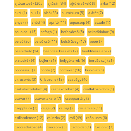
ajtótartozék
(205)
ajtózár
(34)
ajtó érzékelő
(9)
akku
(12)
akril
(1)
alj
(1)
alsó
(33)
aluminium
(5)
alátét
(7)
anya
(7)
anód
(4)
aprító
(11)
aquastop
(4)
aszaló
(1)
bal oldali
(15)
befogó
(1)
befolyócső
(5)
bekötődoboz
(9)
belső
(30)
belső cső
(11)
belső üveg
(17)
betét
(7)
beépíthető
(14)
beépítési készlet
(12)
beőblítőszelep
(2)
biztosíték
(4)
bojler
(31)
bolygókerék
(6)
bordás szíj
(21)
bordásszíj
(7)
borító
(2)
botmixer
(16)
burkolat
(5)
citrusprés
(3)
Crispzone
(13)
csapágy
(40)
csatlakozódoboz
(4)
csatlakozóház
(4)
csatlakozóidom
(1)
csavar
(7)
csavartakaró
(7)
csepptartály
(3)
csepptálca
(3)
csiga
(2)
csillag
(2)
csillámlap
(11)
csillámlemez
(12)
csúszka
(2)
cső
(49)
csőbilincs
(6)
csőcsatlakozó
(4)
csőcsonk
(3)
csőtoldat
(1)
Cyclonic
(7)