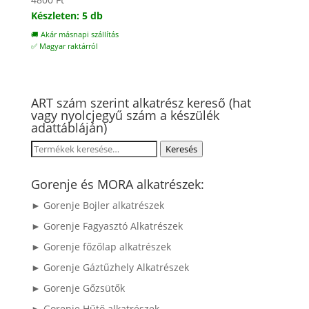
Készleten: 5 db
🚚 Akár másnapi szállítás
✅ Magyar raktárról
ART szám szerint alkatrész kereső (hat
vagy nyolcjegyű szám a készülék
adattábláján)
Keresés
Keresés
a
következőre:
Gorenje és MORA alkatrészek:
► Gorenje Bojler alkatrészek
► Gorenje Fagyasztó Alkatrészek
► Gorenje főzőlap alkatrészek
► Gorenje Gáztűzhely Alkatrészek
► Gorenje Gőzsütők
► Gorenje Hűtő alkatrészek