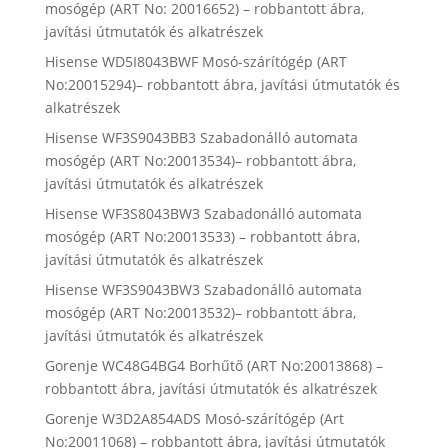
mosógép (ART No: 20016652) – robbantott ábra,
javítási útmutatók és alkatrészek
Hisense WD5I8043BWF Mosó-szárítógép (ART
No:20015294)– robbantott ábra, javítási útmutatók és
alkatrészek
Hisense WF3S9043BB3 Szabadonálló automata
mosógép (ART No:20013534)– robbantott ábra,
javítási útmutatók és alkatrészek
Hisense WF3S8043BW3 Szabadonálló automata
mosógép (ART No:20013533) – robbantott ábra,
javítási útmutatók és alkatrészek
Hisense WF3S9043BW3 Szabadonálló automata
mosógép (ART No:20013532)– robbantott ábra,
javítási útmutatók és alkatrészek
Gorenje WC48G4BG4 Borhűtő (ART No:20013868) –
robbantott ábra, javítási útmutatók és alkatrészek
Gorenje W3D2A854ADS Mosó-szárítógép (Art
No:20011068) – robbantott ábra, javítási útmutatók