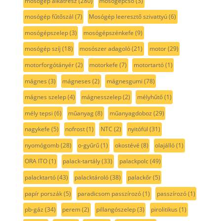
mosógép alkatrész
(280)
mosógépcső
(3)
mosógép fűtőszál
(7)
Mosógép leeresztő szivattyú
(6)
mosógépszelep
(3)
mosógépszénkefe
(9)
mosógép szíj
(18)
mosószer adagoló
(21)
motor
(29)
motorforgótányér
(2)
motorkefe
(7)
motortartó
(1)
mágnes
(3)
mágneses
(2)
mágnesgumi
(78)
mágnes szelep
(4)
mágnesszelep
(2)
mélyhűtő
(1)
mély tepsi
(6)
műanyag
(8)
műanyagdoboz
(29)
nagykefe
(5)
nofrost
(1)
NTC
(2)
nyitófül
(31)
nyomógomb
(28)
o-gyűrű
(1)
okostévé
(8)
olajálló
(1)
ORA ITO
(1)
palack-tartály
(33)
palackpolc
(49)
palacktartó
(43)
palacktároló
(38)
palackőr
(5)
papír porszák
(5)
paradicsom passzírozó
(1)
passzírozó
(1)
pb-gáz
(34)
perem
(2)
pillangószelep
(3)
pirolitikus
(1)