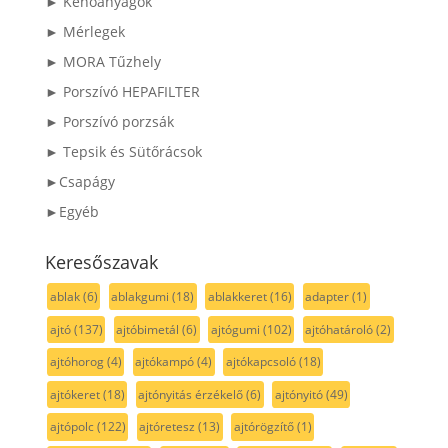
► Kenőanyagok
► Mérlegek
► MORA Tűzhely
► Porszívó HEPAFILTER
► Porszívó porzsák
► Tepsik és Sütőrácsok
►Csapágy
►Egyéb
Keresőszavak
ablak
(6)
ablakgumi
(18)
ablakkeret
(16)
adapter
(1)
ajtó
(137)
ajtóbimetál
(6)
ajtógumi
(102)
ajtóhatároló
(2)
ajtóhorog
(4)
ajtókampó
(4)
ajtókapcsoló
(18)
ajtókeret
(18)
ajtónyitás érzékelő
(6)
ajtónyitó
(49)
ajtópolc
(122)
ajtóretesz
(13)
ajtórögzítő
(1)