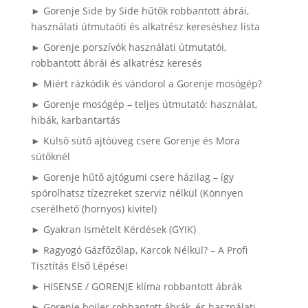
► Gorenje Side by Side hűtők robbantott ábrái,
használati útmutaóti és alkatrész kereséshez lista
► Gorenje porszívók használati útmutatói,
robbantott ábrái és alkatrész keresés
► Miért rázkódik és vándorol a Gorenje mosógép?
► Gorenje mosógép – teljes útmutató: használat,
hibák, karbantartás
► Külső sütő ajtóüveg csere Gorenje és Mora
sütőknél
► Gorenje hűtő ajtógumi csere házilag – így
spórolhatsz tízezreket szerviz nélkül (Könnyen
cserélhető (hornyos) kivitel)
► Gyakran Ismételt Kérdések (GYIK)
► Ragyogó Gázfőzőlap, Karcok Nélkül? – A Profi
Tisztítás Első Lépései
► HISENSE / GORENJE klíma robbantott ábrák
► Gorenje bojler robbantott ábrák, és használati