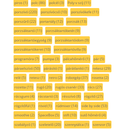
piros
(1)
polc
(86)
polcél
(3)
Poly-v szíj
(11)
porszívó
(220)
porszívócső
(10)
porszívókefe
(11)
porszűrő
(22)
portartály
(12)
porzsák
(13)
porzsáktartó
(11)
porzsáktartóbetét
(9)
porzsáktartóegység
(9)
porzsáktartóidom
(9)
porzsáktartókeret
(10)
porzsáktartóvilla
(9)
programóra
(7)
pumpa
(3)
pálcahőmérő
(1)
pár
(5)
páraelszívó
(50)
párásító
(1)
párátlanító
(1)
rekesz
(29)
relé
(5)
retesz
(1)
retro
(2)
robotgép
(37)
rosetta
(2)
rozetta
(11)
rugó
(20)
rugós-zsanér
(33)
rács
(27)
rácsgumi
(4)
rácstartó
(3)
résszívó
(8)
rögzítő
(27)
rögzítőfül
(1)
rövid
(1)
rúdmixer
(14)
side by side
(53)
smoothie
(2)
SpaceBox
(5)
stift
(10)
sutő hőmérő
(4)
szabályzó
(1)
szeletelő
(20)
szennytálca
(1)
szenzor
(5)