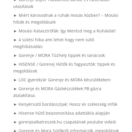
utasítások
► Miért károsodnak a ruhák mosás közben? – Mosási
hibák és megoldásaik
► Mosási Katasztrófák: Így Mentsd meg a Ruháidat!
► 4 sütési hiba ami lehet hogy nem sütő
meghibásodás:
► Gorenje / MORA Tűzhely tippek és tanácsok:
► HISENSE / Gorenej Hűtők és fagyasztók: tippek és
megoldások:
► LOC gyerekzár Gorenje és MORA készülékeken:
► Gorenje és MORA Gázkészülékek PB gázra
átalakítása:
► Kenyérsütő bordásszíjak: Hossz és szélesség infók
► Hisense hűtő beazonosítása adattábla alapján
► gorenjealkatreszek.hu csapatának youtube videói
► Gorenje és Mora Sütőkről információk, megoldások