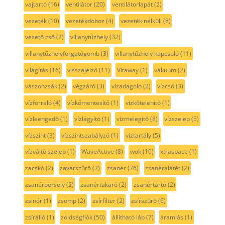
vajtartó
(16)
ventilátor
(20)
ventilátorlapát
(2)
vezeték
(10)
vezetékdoboz
(4)
vezeték nélküli
(8)
vezető cső
(2)
villanytűzhely
(32)
villanytűzhelyforgatógomb
(3)
villanytűzhely kapcsoló
(11)
világítás
(16)
visszajelző
(11)
Vitaway
(1)
vákuum
(2)
vászonzsák
(2)
végzáró
(3)
vízadagoló
(2)
vízcső
(3)
vízforraló
(4)
vízkőmentesítő
(1)
vízkőtelenítő
(1)
vízleengedő
(1)
vízlágyító
(1)
vízmelegítő
(8)
vízszelep
(5)
vízszint
(3)
vízszintszabályzó
(1)
víztartály
(5)
vízváltó szelep
(1)
WaveActive
(8)
wok
(10)
xtraspace
(1)
zacskó
(2)
zavarszűrő
(2)
zsanér
(76)
zsanéralátét
(2)
zsanérpersely
(2)
zsanértakaró
(2)
zsanértartó
(2)
zsinór
(1)
zsomp
(2)
zsírfilter
(2)
zsírszűrő
(6)
zsírálló
(1)
zöldségfiók
(50)
állítható láb
(7)
áramlás
(1)