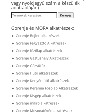
vagy nyolcjegyű szám a készülék
adattábláján)
Keresés
Keresés
a
következőre:
Gorenje és MORA alkatrészek:
► Gorenje Bojler alkatrészek
► Gorenje Fagyasztó Alkatrészek
► Gorenje főzőlap alkatrészek
► Gorenje Gáztűzhely Alkatrészek
► Gorenje Gőzsütők
► Gorenje Hűtő alkatrészek
► Gorenje Kenyérsütő alkatrészek
► Gorenje Kerámia Főzőlap Alkatrészek
► Gorenje Kisgép alkatrészek
► Gorenje mikró alkatrészek
► Gorenje Mosogatógép alkatrészek