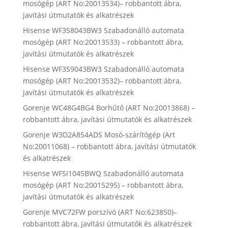
mosógép (ART No:20013534)– robbantott ábra,
javítási útmutatók és alkatrészek
Hisense WF3S8043BW3 Szabadonálló automata
mosógép (ART No:20013533) – robbantott ábra,
javítási útmutatók és alkatrészek
Hisense WF3S9043BW3 Szabadonálló automata
mosógép (ART No:20013532)– robbantott ábra,
javítási útmutatók és alkatrészek
Gorenje WC48G4BG4 Borhűtő (ART No:20013868) –
robbantott ábra, javítási útmutatók és alkatrészek
Gorenje W3D2A854ADS Mosó-szárítógép (Art
No:20011068) – robbantott ábra, javítási útmutatók
és alkatrészek
Hisense WF5I1045BWQ Szabadonálló automata
mosógép (ART No:20015295) – robbantott ábra,
javítási útmutatók és alkatrészek
Gorenje MVC72FW porszívó (ART No:623850)–
robbantott ábra, javítási útmutatók és alkatrészek