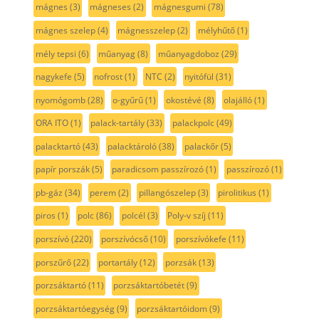
mágnes
(3)
mágneses
(2)
mágnesgumi
(78)
mágnes szelep
(4)
mágnesszelep
(2)
mélyhűtő
(1)
mély tepsi
(6)
műanyag
(8)
műanyagdoboz
(29)
nagykefe
(5)
nofrost
(1)
NTC
(2)
nyitófül
(31)
nyomógomb
(28)
o-gyűrű
(1)
okostévé
(8)
olajálló
(1)
ORA ITO
(1)
palack-tartály
(33)
palackpolc
(49)
palacktartó
(43)
palacktároló
(38)
palackőr
(5)
papír porszák
(5)
paradicsom passzírozó
(1)
passzírozó
(1)
pb-gáz
(34)
perem
(2)
pillangószelep
(3)
pirolitikus
(1)
piros
(1)
polc
(86)
polcél
(3)
Poly-v szíj
(11)
porszívó
(220)
porszívócső
(10)
porszívókefe
(11)
porszűrő
(22)
portartály
(12)
porzsák
(13)
porzsáktartó
(11)
porzsáktartóbetét
(9)
porzsáktartóegység
(9)
porzsáktartóidom
(9)