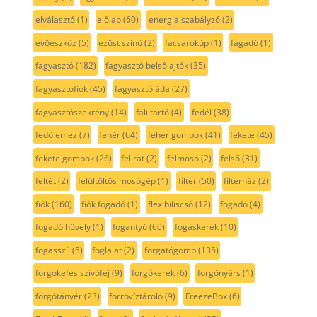
elválasztó
(1)
előlap
(60)
energia szabályzó
(2)
evőeszköz
(5)
ezüst színű
(2)
facsarókúp
(1)
fagadó
(1)
fagyasztó
(182)
fagyasztó belső ajtók
(35)
fagyasztófiók
(45)
fagyasztóláda
(27)
fagyasztószekrény
(14)
fali tartó
(4)
fedél
(38)
fedőlemez
(7)
fehér
(64)
fehér gombok
(41)
fekete
(45)
fekete gombok
(26)
felirat
(2)
felmosó
(2)
felső
(31)
feltét
(2)
felültöltős mosógép
(1)
filter
(50)
filterház
(2)
fiók
(160)
fiók fogadó
(1)
flexibiliscső
(12)
fogadó
(4)
fogadó hüvely
(1)
fogantyú
(60)
fogaskerék
(10)
fogasszíj
(5)
foglalat
(2)
forgatógomb
(135)
forgókefés szívófej
(9)
forgókerék
(6)
forgónyárs
(1)
forgótányér
(23)
forróvíztároló
(9)
FreezeBox
(6)