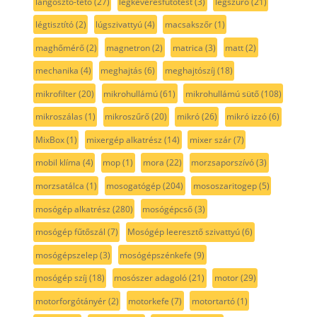
lángosztó-tető
(27)
légkeverésfűtőtest
(3)
légszűrő
(21)
légtisztító
(2)
lúgszivattyú
(4)
macsakszőr
(1)
maghőmérő
(2)
magnetron
(2)
matrica
(3)
matt
(2)
mechanika
(4)
meghajtás
(6)
meghajtószíj
(18)
mikrofilter
(20)
mikrohullámú
(61)
mikrohullámú sütő
(108)
mikroszálas
(1)
mikroszűrő
(20)
mikró
(26)
mikró izzó
(6)
MixBox
(1)
mixergép alkatrész
(14)
mixer szár
(7)
mobil klíma
(4)
mop
(1)
mora
(22)
morzsaporszívó
(3)
morzsatálca
(1)
mosogatógép
(204)
mososzaritogep
(5)
mosógép alkatrész
(280)
mosógépcső
(3)
mosógép fűtőszál
(7)
Mosógép leeresztő szivattyú
(6)
mosógépszelep
(3)
mosógépszénkefe
(9)
mosógép szíj
(18)
mosószer adagoló
(21)
motor
(29)
motorforgótányér
(2)
motorkefe
(7)
motortartó
(1)