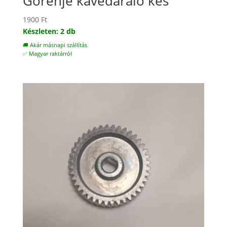
Gorenje kávédaráló kés
1900
Ft
Készleten: 2 db
🚚 Akár másnapi szállítás
✅ Magyar raktárról