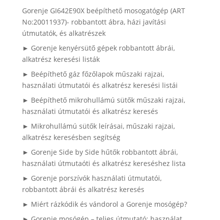
Gorenje GI642E90X beépíthető mosogatógép (ART
No:20011937)- robbantott ábra, házi javítási
útmutatók, és alkatrészek
► Gorenje kenyérsütő gépek robbantott ábrái,
alkatrész keresési listák
► Beépíthető gáz főzőlapok műszaki rajzai,
használati útmutatói és alkatrész keresési listái
► Beépíthető mikrohullámú sütők műszaki rajzai,
használati útmutatói és alkatrész keresés
► Mikrohullámú sütők leírásai, műszaki rajzai,
alkatrész keresésben segítség
► Gorenje Side by Side hűtők robbantott ábrái,
használati útmutaóti és alkatrész kereséshez lista
► Gorenje porszívók használati útmutatói,
robbantott ábrái és alkatrész keresés
► Miért rázkódik és vándorol a Gorenje mosógép?
► Gorenje mosógép – teljes útmutató: használat,