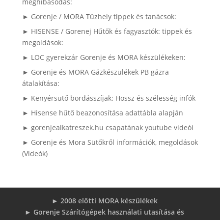
meghibásodás:
► Gorenje / MORA Tűzhely tippek és tanácsok:
► HISENSE / Gorenej Hűtők és fagyasztók: tippek és
megoldások:
► LOC gyerekzár Gorenje és MORA készülékeken:
► Gorenje és MORA Gázkészülékek PB gázra
átalakítása:
► Kenyérsütő bordásszíjak: Hossz és szélesség infók
► Hisense hűtő beazonosítása adattábla alapján
► gorenjealkatreszek.hu csapatának youtube videói
► Gorenje és Mora Sütőkről információk, megoldások
(Videók)
► 2008 előtti MORA készülékek
► Gorenje Szárítógépek használati utasítása és