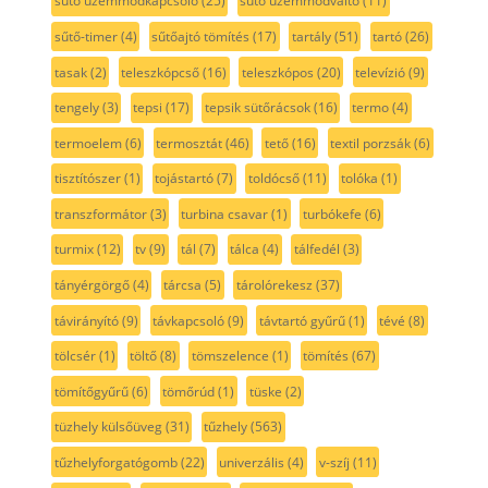
sütő üzemmódkapcsoló
(25)
sütő üzemmódváltó
(11)
sűtő-timer
(4)
sűtőajtó tömítés
(17)
tartály
(51)
tartó
(26)
tasak
(2)
teleszkópcső
(16)
teleszkópos
(20)
televízió
(9)
tengely
(3)
tepsi
(17)
tepsik sütőrácsok
(16)
termo
(4)
termoelem
(6)
termosztát
(46)
tető
(16)
textil porzsák
(6)
tisztítószer
(1)
tojástartó
(7)
toldócső
(11)
tolóka
(1)
transzformátor
(3)
turbina csavar
(1)
turbókefe
(6)
turmix
(12)
tv
(9)
tál
(7)
tálca
(4)
tálfedél
(3)
tányérgörgő
(4)
tárcsa
(5)
tárolórekesz
(37)
távirányító
(9)
távkapcsoló
(9)
távtartó gyűrű
(1)
tévé
(8)
tölcsér
(1)
töltő
(8)
tömszelence
(1)
tömítés
(67)
tömítőgyűrű
(6)
tömőrúd
(1)
tüske
(2)
tüzhely külsőüveg
(31)
tűzhely
(563)
tűzhelyforgatógomb
(22)
univerzális
(4)
v-szíj
(11)