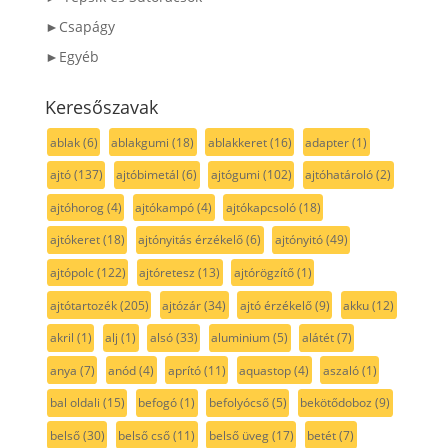
►Csapágy
►Egyéb
Keresőszavak
ablak
(6)
ablakgumi
(18)
ablakkeret
(16)
adapter
(1)
ajtó
(137)
ajtóbimetál
(6)
ajtógumi
(102)
ajtóhatároló
(2)
ajtóhorog
(4)
ajtókampó
(4)
ajtókapcsoló
(18)
ajtókeret
(18)
ajtónyitás érzékelő
(6)
ajtónyitó
(49)
ajtópolc
(122)
ajtóretesz
(13)
ajtórögzítő
(1)
ajtótartozék
(205)
ajtózár
(34)
ajtó érzékelő
(9)
akku
(12)
akril
(1)
alj
(1)
alsó
(33)
aluminium
(5)
alátét
(7)
anya
(7)
anód
(4)
aprító
(11)
aquastop
(4)
aszaló
(1)
bal oldali
(15)
befogó
(1)
befolyócső
(5)
bekötődoboz
(9)
belső
(30)
belső cső
(11)
belső üveg
(17)
betét
(7)