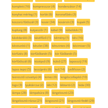
komplett
(16)
kompresszor
(4)
kondenzátor
(14)
konyhai mérleg
(1)
korlát
(6)
koronafűtés
(3)
koszorú fűtőszál
(3)
kosár
(34)
kosársín
(3)
kupak
(5)
kuplung
(8)
kutyaszőr
(1)
kábel
(9)
kábeldob
(1)
kávédaráló
(3)
kávéfőző
(1)
kémény
(1)
kés
(16)
késtisztító
(1)
készlet
(38)
kétszintes
(4)
kézimixer
(5)
körfütés
(8)
körfűtőbetét
(5)
kör fűtőbetét
(5)
körfűtőszál
(6)
középső
(9)
külső
(27)
laposszíj
(19)
lapos tepsi
(5)
lassúprés
(6)
led
(14)
LedVision
(2)
leeresztő szivattyú
(4)
lemez
(6)
lengéscsillapító
(10)
logo
(3)
lyuktárcsa
(2)
láb
(12)
lábtartó
(2)
láda
(30)
lámpa
(28)
lámpabúra
(8)
lángelosztó
(23)
lángelosztó-rózsa
(21)
lángosztó
(21)
lángosztó-fedél
(29)