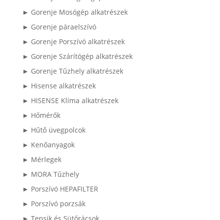
► Gorenje Mosógép alkatrészek
► Gorenje páraelszívó
► Gorenje Porszívó alkatrészek
► Gorenje Szárítógép alkatrészek
► Gorenje Tűzhely alkatrészek
► Hisense alkatrészek
► HISENSE Klíma alkatrészek
► Hőmérők
► Hűtő üvegpolcok
► Kenőanyagok
► Mérlegek
► MORA Tűzhely
► Porszívó HEPAFILTER
► Porszívó porzsák
► Tepsik és Sütőrácsok