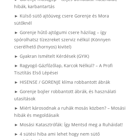
hibák, karbantartás
► Külső sütő ajtóüveg csere Gorenje és Mora
sütőknél
► Gorenje hűtő ajtógumi csere házilag – így
spórolhatsz tízezreket szerviz nélkül (Könnyen
cserélhető (hornyos) kivitel)
► Gyakran Ismételt Kérdések (GYIK)
► Ragyogó Gázfőzőlap, Karcok Nélkül? – A Profi
Tisztítás Első Lépései
► HISENSE / GORENJE klíma robbantott ábrák
► Gorenje bojler robbantott ábrák, és használati
utasítások
► Miért károsodnak a ruhák mosás közben? – Mosási
hibák és megoldásaik
► Mosási Katasztrófák: Így Mentsd meg a Ruháidat!
► 4 sütési hiba ami lehet hogy nem sütő