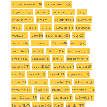
porzsáktartókeret
(10)
porzsáktartóvilla
(9)
programóra
(7)
pumpa
(3)
pálcahőmérő
(1)
pár
(5)
páraelszívó
(50)
párásító
(1)
párátlanító
(1)
rekesz
(29)
relé
(5)
retesz
(1)
retro
(2)
robotgép
(37)
rosetta
(2)
rozetta
(11)
rugó
(20)
rugós-zsanér
(33)
rács
(27)
rácsgumi
(4)
rácstartó
(3)
résszívó
(8)
rögzítő
(27)
rögzítőfül
(1)
rövid
(1)
rúdmixer
(14)
side by side
(53)
smoothie
(2)
SpaceBox
(5)
stift
(10)
sutő hőmérő
(4)
szabályzó
(1)
szeletelő
(20)
szennytálca
(1)
szenzor
(5)
szett
(29)
szigetelés
(2)
szigetelő
(3)
szigetelőcsík
(2)
szikra
(11)
szikratrafó
(2)
szikráztató
(14)
szilikonzsír
(1)
szimering
(11)
szivacs
(3)
szivattyú
(17)
szárítógép
(101)
szárítógép szíj
(14)
szén
(7)
szénfilter
(18)
szénkefe
(12)
Szénkefék
(7)
szénszűrő
(3)
Szíj
(6)
színtelen
(17)