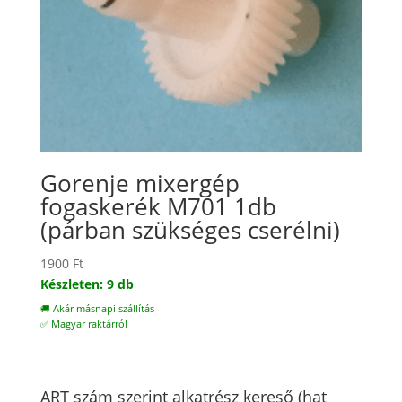
Gorenje mixergép
fogaskerék M701 1db
(párban szükséges cserélni)
1900
Ft
Készleten: 9 db
🚚 Akár másnapi szállítás
✅ Magyar raktárról
ART szám szerint alkatrész kereső (hat