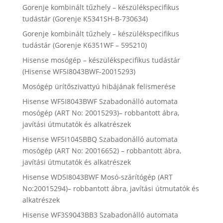
Gorenje kombinált tűzhely – készülékspecifikus
tudástár (Gorenje K5341SH-B-730634)
Gorenje kombinált tűzhely – készülékspecifikus
tudástár (Gorenje K6351WF – 595210)
Hisense mosógép – készülékspecifikus tudástár
(Hisense WF5I8043BWF-20015293)
Mosógép ürítőszivattyú hibájának felismerése
Hisense WF5I8043BWF Szabadonálló automata
mosógép (ART No: 20015293)– robbantott ábra,
javítási útmutatók és alkatrészek
Hisense WF5I1045BBQ Szabadonálló automata
mosógép (ART No: 20016652) – robbantott ábra,
javítási útmutatók és alkatrészek
Hisense WD5I8043BWF Mosó-szárítógép (ART
No:20015294)– robbantott ábra, javítási útmutatók és
alkatrészek
Hisense WF3S9043BB3 Szabadonálló automata