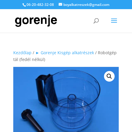
06-20-482-32-08
boyalkatreszek@gmail.com
Kezdőlap
/
► Gorenje Kisgép alkatrészek
/ Robotgép
tál (fedél nélkül)