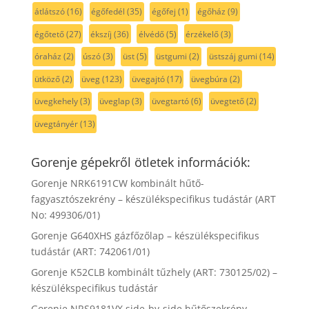
átlátszó
(16)
égőfedél
(35)
égőfej
(1)
égőház
(9)
égőtető
(27)
ékszíj
(36)
élvédő
(5)
érzékelő
(3)
óraház
(2)
úszó
(3)
üst
(5)
üstgumi
(2)
üstszáj gumi
(14)
ütköző
(2)
üveg
(123)
üvegajtó
(17)
üvegbúra
(2)
üvegkehely
(3)
üveglap
(3)
üvegtartó
(6)
üvegtető
(2)
üvegtányér
(13)
Gorenje gépekről ötletek információk:
Gorenje NRK6191CW kombinált hűtő-
fagyasztószekrény – készülékspecifikus tudástár (ART
No: 499306/01)
Gorenje G640XHS gázfőzőlap – készülékspecifikus
tudástár (ART: 742061/01)
Gorenje K52CLB kombinált tűzhely (ART: 730125/02) –
készülékspecifikus tudástár
Gorenje NRS9181VX side-by-side hűtőszekrény –