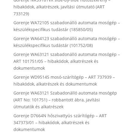
hibakódok, alkatrészek, javítási útmutató (ART
733129)
Gorenje WA72105 szabadonálló automata mosógép –
készülékspecifikus tudástár (185850/05)
Gorenje WA64123 szabadonálló automata mosógép –
készülékspecifikus tudástár (101752/08)
Gorenje WA63121 szabadonálló automata mosógép –
ART 101751/05 – hibakódok, alkatrészek és
dokumentumok
Gorenje WD9514S mosó-szárítógép – ART 737939 –
hibakódok, alkatrészek és dokumentumok
Gorenje WA63121 Szabadonálló automata mosógép
(ART No: 101751) – robbantott ábra, javítási
útmutatók és alkatrészek
Gorenje D7664N hőszivattyús szárítógép – ART
347373/01 – hibakódok, alkatrészek és
dokumentumok