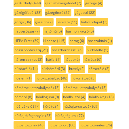
gáztűzhely
(499)
gáztűzhelyégőfedél
(7)
gázégő
(4)
gázégőfedél
(28)
gázégőtető
(25)
gégecső
(22)
görgő
(36)
gőzsütő
(2)
habverő
(11)
habverőlapát
(3)
habverőszár
(7)
hajtómű
(5)
harmonikacső
(5)
HEPA Filter
(39)
Hisense
(115)
horog
(6)
hosszabítás
(1)
hosszbordás szíj
(21)
hosszbordásszíj
(6)
hurkatöltő
(1)
három szintes
(3)
hátfal
(1)
hátlap
(2)
házrész
(6)
húsdaráló
(14)
húshőmérő
(3)
hüvely
(2)
hőcserélő
(2)
hőelem
(1)
hőfokszabályzó
(48)
hőkorlátozó
(3)
hőmérsékletszabályozó
(13)
hőmérsékletszabályzó
(15)
hőmérő
(8)
hőállógumi
(9)
hőálló izzó
(4)
hőállóüveg
(18)
hőérzékelő
(17)
hűtő
(634)
hűtőajtó-tartozék
(69)
hűtőajtó fogantyúk
(23)
hűtőajtógumi
(77)
hűtőajtógumik
(46)
hűtőajtópolc
(66)
hűtőajtótömítés
(76)