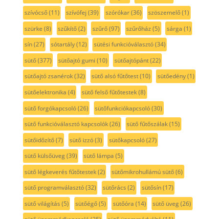
szívócső
(11)
szívófej
(39)
szórókar
(36)
szöszemelő
(1)
szürke
(8)
szűkítő
(2)
szűrő
(97)
szűrőház
(5)
sárga
(1)
sín
(27)
sótartály
(12)
sütési funkcióválasztó
(34)
sütő
(377)
sütőajtó gumi
(10)
sütőajtópánt
(22)
sütőajtó zsanérok
(32)
sütő alsó fűtőtest
(10)
sütőedény
(1)
sütőelektronika
(4)
sütő felső fűtőtestek
(8)
sütő forgókapcsoló
(26)
sütőfunkciókapcsoló
(30)
sütő funkcióválasztó kapcsolók
(26)
sütő fűtőszálak
(15)
sütőidőzítő
(7)
sütő izzó
(3)
sütőkapcsoló
(27)
sütő külsőüveg
(39)
sütő lámpa
(5)
sütő légkeverés fűtőtestek
(2)
sütőmikrohullámú sütő
(6)
sütő programválasztó
(32)
sütőrács
(2)
sütősín
(17)
sütő világítás
(5)
sütőégő
(5)
sütőóra
(14)
sütő üveg
(26)