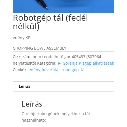
Robotgép tál (fedél
nélkül)
edény KPL
CHOPPING BOWL ASSEMBLY
Cikkszám:
nem rendelhető gor 405483 (807064
helyettesítő)
Kategória:
► Gorenje Kisgép alkatrészek
Címkék:
edény
,
keverőtál
,
robotgép
,
tál
Leírás
Leírás
Gorenje robotgépek melyekhez a tál
használható: