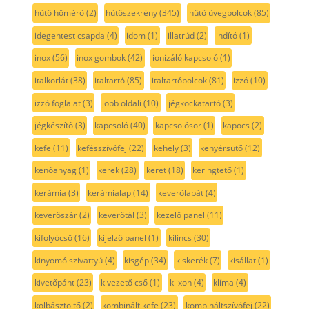
hűtő hőmérő
(2)
hűtőszekrény
(345)
hűtő üvegpolcok
(85)
idegentest csapda
(4)
idom
(1)
illatrúd
(2)
indító
(1)
inox
(56)
inox gombok
(42)
ionizáló kapcsoló
(1)
italkorlát
(38)
italtartó
(85)
italtartópolcok
(81)
izzó
(10)
izzó foglalat
(3)
jobb oldali
(10)
jégkockatartó
(3)
jégkészítő
(3)
kapcsoló
(40)
kapcsolósor
(1)
kapocs
(2)
kefe
(11)
kefésszívófej
(22)
kehely
(3)
kenyérsütő
(12)
kenőanyag
(1)
kerek
(28)
keret
(18)
keringtető
(1)
kerámia
(3)
kerámialap
(14)
keverőlapát
(4)
keverőszár
(2)
keverőtál
(3)
kezelő panel
(11)
kifolyócső
(16)
kijelző panel
(1)
kilincs
(30)
kinyomó szivattyú
(4)
kisgép
(34)
kiskerék
(7)
kisállat
(1)
kivetőpánt
(23)
kivezető cső
(1)
klixon
(4)
klíma
(4)
kolbásztöltő
(2)
kombinált kefe
(23)
kombináltszívófej
(22)