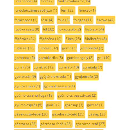
FreshZone
(4)
front
(2)
funkcióválasztó
(35)
furdulatszámszabályzó
(1)
fém
(33)
fémcső
(1)
fémkapocs
(1)
fésű
(4)
fólia
(3)
földgáz
(11)
fúvóka
(42)
fúvóka szett
(8)
fül
(32)
főkapcsoló
(2)
főzőlap
(64)
főzőrács
(24)
főzőzóna
(10)
fűtés
(25)
fűtőbetét
(46)
fűtőszál
(36)
fűtőtest
(32)
gomb
(3)
gombbetét
(2)
gombház
(5)
gombkarika
(8)
gombtengely
(2)
grill
(10)
gumi
(76)
gumicső
(12)
gumiláb
(10)
gumitalp
(7)
gyerekzár
(9)
gyújtó elektróda
(1)
gyújtótrafó
(2)
gyúrókampó
(1)
gyümölcsaszaló
(1)
gyümölcscentrifuga
(13)
gyümölcs passzírozó
(2)
gyümölcsprés
(5)
gyűrű
(2)
gázcsap
(3)
gázcső
(1)
gázelosztó-fedél
(26)
gázelosztó-tető
(25)
gázlap
(23)
gázrózsa
(23)
gázrózsa-fedél
(28)
gázrózsa-tető
(27)