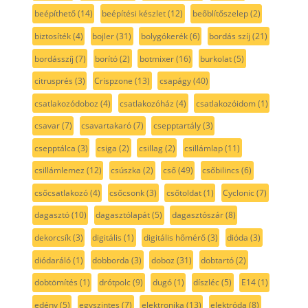
beépíthető
(14)
beépítési készlet
(12)
beőblítőszelep
(2)
biztosíték
(4)
bojler
(31)
bolygókerék
(6)
bordás szíj
(21)
bordásszíj
(7)
borító
(2)
botmixer
(16)
burkolat
(5)
citrusprés
(3)
Crispzone
(13)
csapágy
(40)
csatlakozódoboz
(4)
csatlakozóház
(4)
csatlakozóidom
(1)
csavar
(7)
csavartakaró
(7)
csepptartály
(3)
csepptálca
(3)
csiga
(2)
csillag
(2)
csillámlap
(11)
csillámlemez
(12)
csúszka
(2)
cső
(49)
csőbilincs
(6)
csőcsatlakozó
(4)
csőcsonk
(3)
csőtoldat
(1)
Cyclonic
(7)
dagasztó
(10)
dagasztólapát
(5)
dagasztószár
(8)
dekorcsík
(3)
digitális
(1)
digitális hőmérő
(3)
dióda
(3)
diódaráló
(1)
dobborda
(3)
doboz
(31)
dobtartó
(2)
dobtömítés
(1)
drótpolc
(9)
dugó
(1)
díszléc
(5)
E14
(1)
edény
(5)
egyszintes
(7)
elektronika
(13)
elektróda
(8)