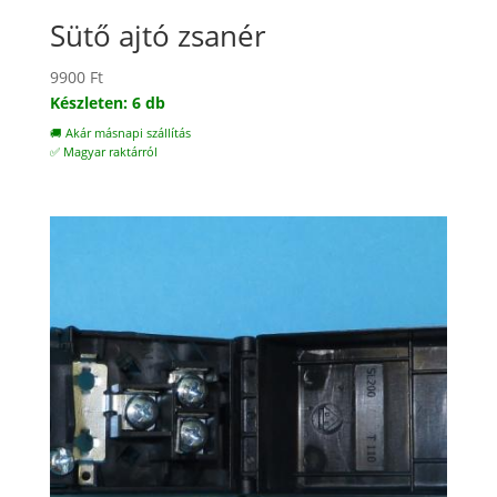
Sütő ajtó zsanér
9900
Ft
Készleten: 6 db
🚚 Akár másnapi szállítás
✅ Magyar raktárról