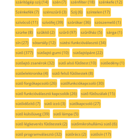
szárítógép szíj
(14)
szén
(7)
szénfilter
(18)
szénkefe
(12)
Szénkefék
(7)
szénszűrő
(3)
Szíj
(6)
színtelen
(17)
szívócső
(11)
szívófej
(39)
szórókar
(36)
szöszemelő
(1)
szürke
(8)
szűkítő
(2)
szűrő
(97)
szűrőház
(5)
sárga
(1)
sín
(27)
sótartály
(12)
sütési funkcióválasztó
(34)
sütő
(377)
sütőajtó gumi
(10)
sütőajtópánt
(22)
sütőajtó zsanérok
(32)
sütő alsó fűtőtest
(10)
sütőedény
(1)
sütőelektronika
(4)
sütő felső fűtőtestek
(8)
sütő forgókapcsoló
(26)
sütőfunkciókapcsoló
(30)
sütő funkcióválasztó kapcsolók
(26)
sütő fűtőszálak
(15)
sütőidőzítő
(7)
sütő izzó
(3)
sütőkapcsoló
(27)
sütő külsőüveg
(39)
sütő lámpa
(5)
sütő légkeverés fűtőtestek
(2)
sütőmikrohullámú sütő
(6)
sütő programválasztó
(32)
sütőrács
(2)
sütősín
(17)