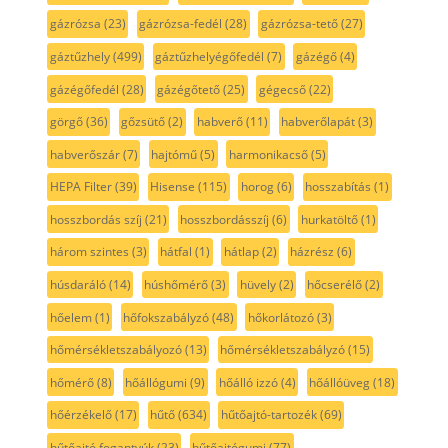
gázrózsa
(23)
gázrózsa-fedél
(28)
gázrózsa-tető
(27)
gáztűzhely
(499)
gáztűzhelyégőfedél
(7)
gázégő
(4)
gázégőfedél
(28)
gázégőtető
(25)
gégecső
(22)
görgő
(36)
gőzsütő
(2)
habverő
(11)
habverőlapát
(3)
habverőszár
(7)
hajtómű
(5)
harmonikacső
(5)
HEPA Filter
(39)
Hisense
(115)
horog
(6)
hosszabítás
(1)
hosszbordás szíj
(21)
hosszbordásszíj
(6)
hurkatöltő
(1)
három szintes
(3)
hátfal
(1)
hátlap
(2)
házrész
(6)
húsdaráló
(14)
húshőmérő
(3)
hüvely
(2)
hőcserélő
(2)
hőelem
(1)
hőfokszabályzó
(48)
hőkorlátozó
(3)
hőmérsékletszabályozó
(13)
hőmérsékletszabályzó
(15)
hőmérő
(8)
hőállógumi
(9)
hőálló izzó
(4)
hőállóüveg
(18)
hőérzékelő
(17)
hűtő
(634)
hűtőajtó-tartozék
(69)
hűtőajtó fogantyúk
(23)
hűtőajtógumi
(77)