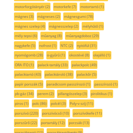
motorforgótányér
(2)
motorkefe
(7)
motortartó
(1)
mágnes
(3)
mágneses
(2)
mágnesgumi
(78)
mágnes szelep
(4)
mágnesszelep
(2)
mélyhűtő
(1)
mély tepsi
(6)
műanyag
(8)
műanyagdoboz
(29)
nagykefe
(5)
nofrost
(1)
NTC
(2)
nyitófül
(31)
nyomógomb
(28)
o-gyűrű
(1)
okostévé
(8)
olajálló
(1)
ORA ITO
(1)
palack-tartály
(33)
palackpolc
(49)
palacktartó
(43)
palacktároló
(38)
palackőr
(5)
papír porszák
(5)
paradicsom passzírozó
(1)
passzírozó
(1)
pb-gáz
(34)
perem
(2)
pillangószelep
(3)
pirolitikus
(1)
piros
(1)
polc
(86)
polcél
(3)
Poly-v szíj
(11)
porszívó
(220)
porszívócső
(10)
porszívókefe
(11)
porszűrő
(22)
portartály
(12)
porzsák
(13)
porzsáktartó
(11)
porzsáktartóbetét
(9)