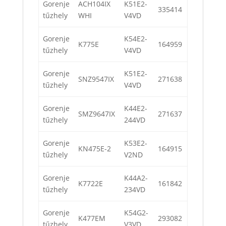
Gorenje
ACH104IX
K51E2-
335414
tűzhely
WHI
V4VD
Gorenje
K54E2-
K775E
164959
tűzhely
V4VD
Gorenje
K51E2-
SNZ9547IX
271638
tűzhely
V4VD
Gorenje
K44E2-
SMZ9647IX
271637
tűzhely
244VD
Gorenje
K53E2-
KN475E-2
164915
tűzhely
V2ND
Gorenje
K44A2-
K7722E
161842
tűzhely
234VD
Gorenje
K54G2-
K477EM
293082
tűzhely
V3VD