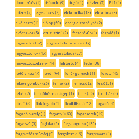
dobtömítés
(1)
drótpolc
(9)
dugó
(1)
díszléc
(5)
E14
(1)
edény
(5)
egyszintes
(7)
elektronika
(13)
elektróda
(8)
elválasztó
(1)
előlap
(60)
energia szabályzó
(2)
evőeszköz
(5)
ezüst színű
(2)
facsarókúp
(1)
fagadó
(1)
fagyasztó
(182)
fagyasztó belső ajtók
(35)
fagyasztófiók
(45)
fagyasztóláda
(27)
fagyasztószekrény
(14)
fali tartó
(4)
fedél
(38)
fedőlemez
(7)
fehér
(64)
fehér gombok
(41)
fekete
(45)
fekete gombok
(26)
felirat
(2)
felmosó
(2)
felső
(31)
feltét
(2)
felültöltős mosógép
(1)
filter
(50)
filterház
(2)
fiók
(160)
fiók fogadó
(1)
flexibiliscső
(12)
fogadó
(4)
fogadó hüvely
(1)
fogantyú
(60)
fogaskerék
(10)
fogasszíj
(5)
foglalat
(2)
forgatógomb
(135)
forgókefés szívófej
(9)
forgókerék
(6)
forgónyárs
(1)