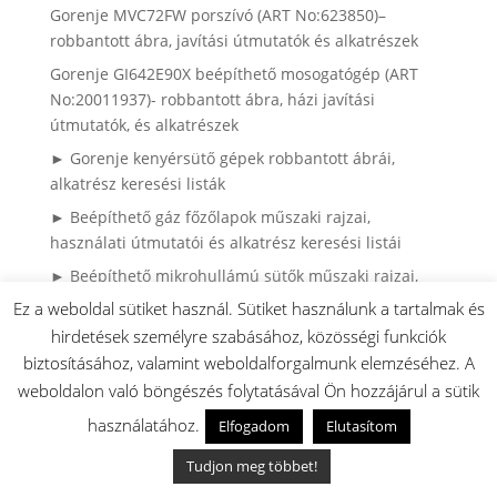
Gorenje MVC72FW porszívó (ART No:623850)–
robbantott ábra, javítási útmutatók és alkatrészek
Gorenje GI642E90X beépíthető mosogatógép (ART
No:20011937)- robbantott ábra, házi javítási
útmutatók, és alkatrészek
► Gorenje kenyérsütő gépek robbantott ábrái,
alkatrész keresési listák
► Beépíthető gáz főzőlapok műszaki rajzai,
használati útmutatói és alkatrész keresési listái
► Beépíthető mikrohullámú sütők műszaki rajzai,
használati útmutatói és alkatrész keresés
Ez a weboldal sütiket használ. Sütiket használunk a tartalmak és
► Mikrohullámú sütők leírásai, műszaki rajzai,
hirdetések személyre szabásához, közösségi funkciók
alkatrész keresésben segítség
biztosításához, valamint weboldalforgalmunk elemzéséhez. A
weboldalon való böngészés folytatásával Ön hozzájárul a sütik
► Gorenje Side by Side hűtők robbantott ábrái,
használati útmutaóti és alkatrész kereséshez lista
használatához.
Elfogadom
Elutasítom
► Gorenje porszívók használati útmutatói,
Tudjon meg többet!
robbantott ábrái és alkatrész keresés