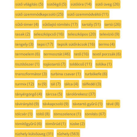
sütő világítás
(5)
sütőégő
(5)
sütőóra
(14)
sütő üveg
(26)
sütő üzemmódkapcsoló
(25)
sütő üzemmódváltó
(11)
sűtő-timer
(4)
sűtőajtó tömítés
(17)
tartály
(51)
tartó
(26)
tasak
(2)
teleszkópcső
(16)
teleszkópos
(20)
televízió
(9)
tengely
(3)
tepsi
(17)
tepsik sütőrácsok
(16)
termo
(4)
termoelem
(6)
termosztát
(46)
tető
(16)
textil porzsák
(6)
tisztítószer
(1)
tojástartó
(7)
toldócső
(11)
tolóka
(1)
transzformátor
(3)
turbina csavar
(1)
turbókefe
(6)
turmix
(12)
tv
(9)
tál
(7)
tálca
(4)
tálfedél
(3)
tányérgörgő
(4)
tárcsa
(5)
tárolórekesz
(37)
távirányító
(9)
távkapcsoló
(9)
távtartó gyűrű
(1)
tévé
(8)
tölcsér
(1)
töltő
(8)
tömszelence
(1)
tömítés
(67)
tömítőgyűrű
(6)
tömőrúd
(1)
tüske
(2)
tüzhely külsőüveg
(31)
tűzhely
(563)