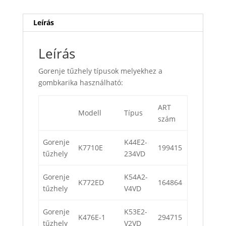
Leírás
Leírás
Gorenje tűzhely típusok melyekhez a
gombkarika használható:
ART
Modell
Típus
szám
Gorenje
K44E2-
K7710E
199415
tűzhely
234VD
Gorenje
K54A2-
K772ED
164864
tűzhely
V4VD
Gorenje
K53E2-
K476E-1
294715
tűzhely
V2VD