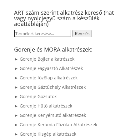
ART szám szerint alkatrész kereső (hat
vagy nyolcjegyű szám a készülék
adattábláján)
Keresés
Keresés
a
következőre:
Gorenje és MORA alkatrészek:
► Gorenje Bojler alkatrészek
► Gorenje Fagyasztó Alkatrészek
► Gorenje főzőlap alkatrészek
► Gorenje Gáztűzhely Alkatrészek
► Gorenje Gőzsütők
► Gorenje Hűtő alkatrészek
► Gorenje Kenyérsütő alkatrészek
► Gorenje Kerámia Főzőlap Alkatrészek
► Gorenje Kisgép alkatrészek