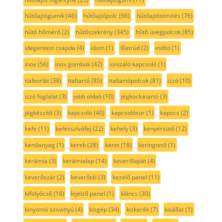
hűtőajtógumik
(46)
hűtőajtópolc
(66)
hűtőajtótömítés
(76)
hűtő hőmérő
(2)
hűtőszekrény
(345)
hűtő üvegpolcok
(85)
idegentest csapda
(4)
idom
(1)
illatrúd
(2)
indító
(1)
inox
(56)
inox gombok
(42)
ionizáló kapcsoló
(1)
italkorlát
(38)
italtartó
(85)
italtartópolcok
(81)
izzó
(10)
izzó foglalat
(3)
jobb oldali
(10)
jégkockatartó
(3)
jégkészítő
(3)
kapcsoló
(40)
kapcsolósor
(1)
kapocs
(2)
kefe
(11)
kefésszívófej
(22)
kehely
(3)
kenyérsütő
(12)
kenőanyag
(1)
kerek
(28)
keret
(18)
keringtető
(1)
kerámia
(3)
kerámialap
(14)
keverőlapát
(4)
keverőszár
(2)
keverőtál
(3)
kezelő panel
(11)
kifolyócső
(16)
kijelző panel
(1)
kilincs
(30)
kinyomó szivattyú
(4)
kisgép
(34)
kiskerék
(7)
kisállat
(1)