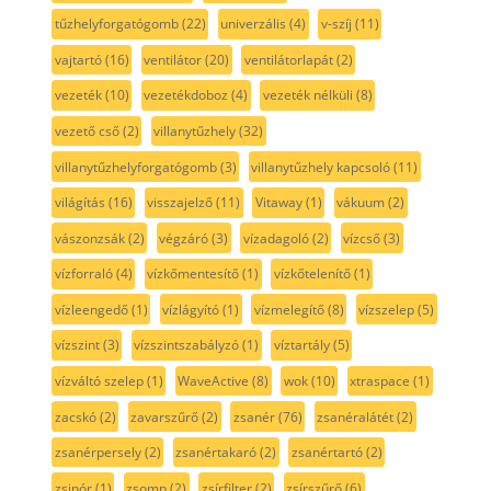
tűzhelyforgatógomb
(22)
univerzális
(4)
v-szíj
(11)
vajtartó
(16)
ventilátor
(20)
ventilátorlapát
(2)
vezeték
(10)
vezetékdoboz
(4)
vezeték nélküli
(8)
vezető cső
(2)
villanytűzhely
(32)
villanytűzhelyforgatógomb
(3)
villanytűzhely kapcsoló
(11)
világítás
(16)
visszajelző
(11)
Vitaway
(1)
vákuum
(2)
vászonzsák
(2)
végzáró
(3)
vízadagoló
(2)
vízcső
(3)
vízforraló
(4)
vízkőmentesítő
(1)
vízkőtelenítő
(1)
vízleengedő
(1)
vízlágyító
(1)
vízmelegítő
(8)
vízszelep
(5)
vízszint
(3)
vízszintszabályzó
(1)
víztartály
(5)
vízváltó szelep
(1)
WaveActive
(8)
wok
(10)
xtraspace
(1)
zacskó
(2)
zavarszűrő
(2)
zsanér
(76)
zsanéralátét
(2)
zsanérpersely
(2)
zsanértakaró
(2)
zsanértartó
(2)
zsinór
(1)
zsomp
(2)
zsírfilter
(2)
zsírszűrő
(6)