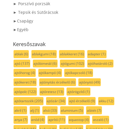
► Porszívó porzsák
► Tepsik és Sütőrácsok
►Csapágy
►Egyéb
Keresőszavak
ablak
(6)
ablakgumi
(18)
ablakkeret
(16)
adapter
(1)
ajtó
(137)
ajtóbimetál
(6)
ajtógumi
(102)
ajtóhatároló
(2)
ajtóhorog
(4)
ajtókampó
(4)
ajtókapcsoló
(18)
ajtókeret
(18)
ajtónyitás érzékelő
(6)
ajtónyitó
(49)
ajtópolc
(122)
ajtóretesz
(13)
ajtórögzítő
(1)
ajtótartozék
(205)
ajtózár
(34)
ajtó érzékelő
(9)
akku
(12)
akril
(1)
alj
(1)
alsó
(33)
aluminium
(5)
alátét
(7)
anya
(7)
anód
(4)
aprító
(11)
aquastop
(4)
aszaló
(1)