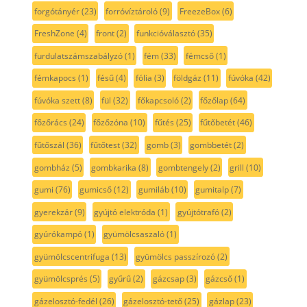
forgótányér
(23)
forróvíztároló
(9)
FreezeBox
(6)
FreshZone
(4)
front
(2)
funkcióválasztó
(35)
furdulatszámszabályzó
(1)
fém
(33)
fémcső
(1)
fémkapocs
(1)
fésű
(4)
fólia
(3)
földgáz
(11)
fúvóka
(42)
fúvóka szett
(8)
fül
(32)
főkapcsoló
(2)
főzőlap
(64)
főzőrács
(24)
főzőzóna
(10)
fűtés
(25)
fűtőbetét
(46)
fűtőszál
(36)
fűtőtest
(32)
gomb
(3)
gombbetét
(2)
gombház
(5)
gombkarika
(8)
gombtengely
(2)
grill
(10)
gumi
(76)
gumicső
(12)
gumiláb
(10)
gumitalp
(7)
gyerekzár
(9)
gyújtó elektróda
(1)
gyújtótrafó
(2)
gyúrókampó
(1)
gyümölcsaszaló
(1)
gyümölcscentrifuga
(13)
gyümölcs passzírozó
(2)
gyümölcsprés
(5)
gyűrű
(2)
gázcsap
(3)
gázcső
(1)
gázelosztó-fedél
(26)
gázelosztó-tető
(25)
gázlap
(23)