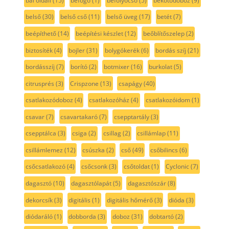
bal oldali
(15)
befogó
(1)
befolyócső
(5)
bekötődoboz
(9)
belső
(30)
belső cső
(11)
belső üveg
(17)
betét
(7)
beépíthető
(14)
beépítési készlet
(12)
beőblítőszelep
(2)
biztosíték
(4)
bojler
(31)
bolygókerék
(6)
bordás szíj
(21)
bordásszíj
(7)
borító
(2)
botmixer
(16)
burkolat
(5)
citrusprés
(3)
Crispzone
(13)
csapágy
(40)
csatlakozódoboz
(4)
csatlakozóház
(4)
csatlakozóidom
(1)
csavar
(7)
csavartakaró
(7)
csepptartály
(3)
csepptálca
(3)
csiga
(2)
csillag
(2)
csillámlap
(11)
csillámlemez
(12)
csúszka
(2)
cső
(49)
csőbilincs
(6)
csőcsatlakozó
(4)
csőcsonk
(3)
csőtoldat
(1)
Cyclonic
(7)
dagasztó
(10)
dagasztólapát
(5)
dagasztószár
(8)
dekorcsík
(3)
digitális
(1)
digitális hőmérő
(3)
dióda
(3)
diódaráló
(1)
dobborda
(3)
doboz
(31)
dobtartó
(2)