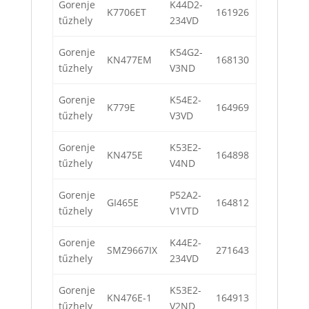
Gorenje
K44D2-
K7706ET
161926
tűzhely
234VD
Gorenje
K54G2-
KN477EM
168130
tűzhely
V3ND
Gorenje
K54E2-
K779E
164969
tűzhely
V3VD
Gorenje
K53E2-
KN475E
164898
tűzhely
V4ND
Gorenje
P52A2-
GI465E
164812
tűzhely
V1VTD
Gorenje
K44E2-
SMZ9667IX
271643
tűzhely
234VD
Gorenje
K53E2-
KN476E-1
164913
tűzhely
V2ND