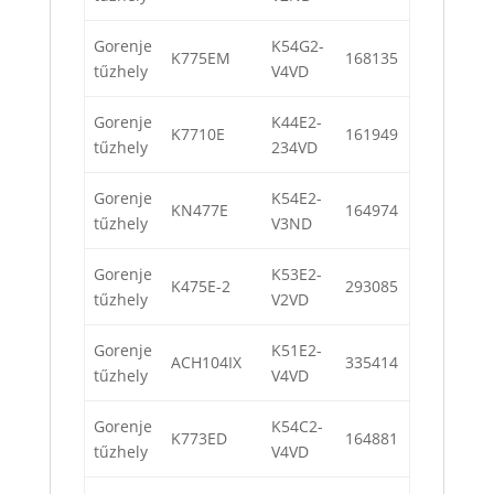
Gorenje
K54G2-
K775EM
168135
tűzhely
V4VD
Gorenje
K44E2-
K7710E
161949
tűzhely
234VD
Gorenje
K54E2-
KN477E
164974
tűzhely
V3ND
Gorenje
K53E2-
K475E-2
293085
tűzhely
V2VD
Gorenje
K51E2-
ACH104IX
335414
tűzhely
V4VD
Gorenje
K54C2-
K773ED
164881
tűzhely
V4VD