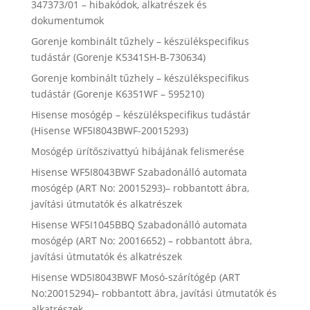
347373/01 – hibakódok, alkatrészek és
dokumentumok
Gorenje kombinált tűzhely – készülékspecifikus
tudástár (Gorenje K5341SH-B-730634)
Gorenje kombinált tűzhely – készülékspecifikus
tudástár (Gorenje K6351WF – 595210)
Hisense mosógép – készülékspecifikus tudástár
(Hisense WF5I8043BWF-20015293)
Mosógép ürítőszivattyú hibájának felismerése
Hisense WF5I8043BWF Szabadonálló automata
mosógép (ART No: 20015293)– robbantott ábra,
javítási útmutatók és alkatrészek
Hisense WF5I1045BBQ Szabadonálló automata
mosógép (ART No: 20016652) – robbantott ábra,
javítási útmutatók és alkatrészek
Hisense WD5I8043BWF Mosó-szárítógép (ART
No:20015294)– robbantott ábra, javítási útmutatók és
alkatrészek