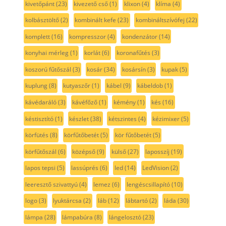
kivetőpánt
(23)
kivezető cső
(1)
klixon
(4)
klíma
(4)
kolbásztöltő
(2)
kombinált kefe
(23)
kombináltszívófej
(22)
komplett
(16)
kompresszor
(4)
kondenzátor
(14)
konyhai mérleg
(1)
korlát
(6)
koronafűtés
(3)
koszorú fűtőszál
(3)
kosár
(34)
kosársín
(3)
kupak
(5)
kuplung
(8)
kutyaszőr
(1)
kábel
(9)
kábeldob
(1)
kávédaráló
(3)
kávéfőző
(1)
kémény
(1)
kés
(16)
késtisztító
(1)
készlet
(38)
kétszintes
(4)
kézimixer
(5)
körfütés
(8)
körfűtőbetét
(5)
kör fűtőbetét
(5)
körfűtőszál
(6)
középső
(9)
külső
(27)
laposszíj
(19)
lapos tepsi
(5)
lassúprés
(6)
led
(14)
LedVision
(2)
leeresztő szivattyú
(4)
lemez
(6)
lengéscsillapító
(10)
logo
(3)
lyuktárcsa
(2)
láb
(12)
lábtartó
(2)
láda
(30)
lámpa
(28)
lámpabúra
(8)
lángelosztó
(23)