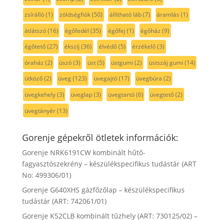
zsírálló
(1)
zöldségfiók
(50)
állítható láb
(7)
áramlás
(1)
átlátszó
(16)
égőfedél
(35)
égőfej
(1)
égőház
(9)
égőtető
(27)
ékszíj
(36)
élvédő
(5)
érzékelő
(3)
óraház
(2)
úszó
(3)
üst
(5)
üstgumi
(2)
üstszáj gumi
(14)
ütköző
(2)
üveg
(123)
üvegajtó
(17)
üvegbúra
(2)
üvegkehely
(3)
üveglap
(3)
üvegtartó
(6)
üvegtető
(2)
üvegtányér
(13)
Gorenje gépekről ötletek információk:
Gorenje NRK6191CW kombinált hűtő-
fagyasztószekrény – készülékspecifikus tudástár (ART
No: 499306/01)
Gorenje G640XHS gázfőzőlap – készülékspecifikus
tudástár (ART: 742061/01)
Gorenje K52CLB kombinált tűzhely (ART: 730125/02) –