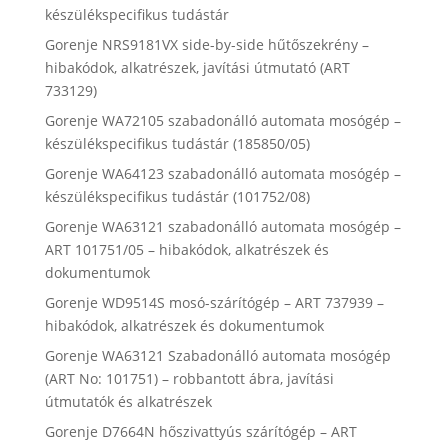
készülékspecifikus tudástár
Gorenje NRS9181VX side-by-side hűtőszekrény –
hibakódok, alkatrészek, javítási útmutató (ART
733129)
Gorenje WA72105 szabadonálló automata mosógép –
készülékspecifikus tudástár (185850/05)
Gorenje WA64123 szabadonálló automata mosógép –
készülékspecifikus tudástár (101752/08)
Gorenje WA63121 szabadonálló automata mosógép –
ART 101751/05 – hibakódok, alkatrészek és
dokumentumok
Gorenje WD9514S mosó-szárítógép – ART 737939 –
hibakódok, alkatrészek és dokumentumok
Gorenje WA63121 Szabadonálló automata mosógép
(ART No: 101751) – robbantott ábra, javítási
útmutatók és alkatrészek
Gorenje D7664N hőszivattyús szárítógép – ART