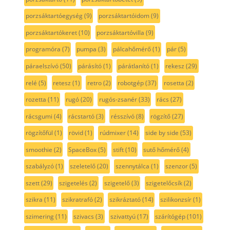
porzsáktartóegység
(9)
porzsáktartóidom
(9)
porzsáktartókeret
(10)
porzsáktartóvilla
(9)
programóra
(7)
pumpa
(3)
pálcahőmérő
(1)
pár
(5)
páraelszívó
(50)
párásító
(1)
párátlanító
(1)
rekesz
(29)
relé
(5)
retesz
(1)
retro
(2)
robotgép
(37)
rosetta
(2)
rozetta
(11)
rugó
(20)
rugós-zsanér
(33)
rács
(27)
rácsgumi
(4)
rácstartó
(3)
résszívó
(8)
rögzítő
(27)
rögzítőfül
(1)
rövid
(1)
rúdmixer
(14)
side by side
(53)
smoothie
(2)
SpaceBox
(5)
stift
(10)
sutő hőmérő
(4)
szabályzó
(1)
szeletelő
(20)
szennytálca
(1)
szenzor
(5)
szett
(29)
szigetelés
(2)
szigetelő
(3)
szigetelőcsík
(2)
szikra
(11)
szikratrafó
(2)
szikráztató
(14)
szilikonzsír
(1)
szimering
(11)
szivacs
(3)
szivattyú
(17)
szárítógép
(101)