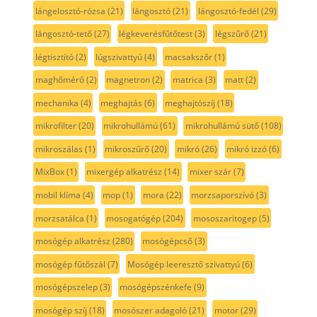
lángelosztó-rózsa
(21)
lángosztó
(21)
lángosztó-fedél
(29)
lángosztó-tető
(27)
légkeverésfűtőtest
(3)
légszűrő
(21)
légtisztító
(2)
lúgszivattyú
(4)
macsakszőr
(1)
maghőmérő
(2)
magnetron
(2)
matrica
(3)
matt
(2)
mechanika
(4)
meghajtás
(6)
meghajtószíj
(18)
mikrofilter
(20)
mikrohullámú
(61)
mikrohullámú sütő
(108)
mikroszálas
(1)
mikroszűrő
(20)
mikró
(26)
mikró izzó
(6)
MixBox
(1)
mixergép alkatrész
(14)
mixer szár
(7)
mobil klíma
(4)
mop
(1)
mora
(22)
morzsaporszívó
(3)
morzsatálca
(1)
mosogatógép
(204)
mososzaritogep
(5)
mosógép alkatrész
(280)
mosógépcső
(3)
mosógép fűtőszál
(7)
Mosógép leeresztő szivattyú
(6)
mosógépszelep
(3)
mosógépszénkefe
(9)
mosógép szíj
(18)
mosószer adagoló
(21)
motor
(29)