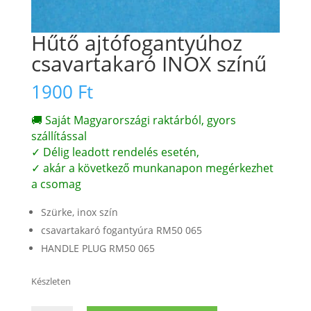
Hűtő ajtófogantyúhoz
csavartakaró INOX színű
1900
Ft
🚚 Saját Magyarországi raktárból, gyors
szállítással
✓ Délig leadott rendelés esetén,
✓ akár a következő munkanapon megérkezhet
a csomag
Szürke, inox szín
csavartakaró fogantyúra RM50 065
HANDLE PLUG RM50 065
Készleten