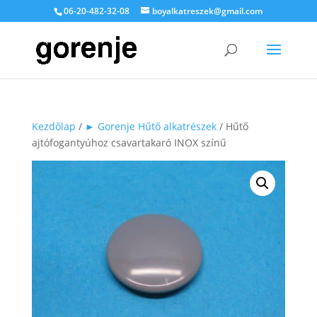
06-20-482-32-08
boyalkatreszek@gmail.com
Kezdőlap
/
► Gorenje Hűtő alkatrészek
/ Hűtő
ajtófogantyúhoz csavartakaró INOX színű