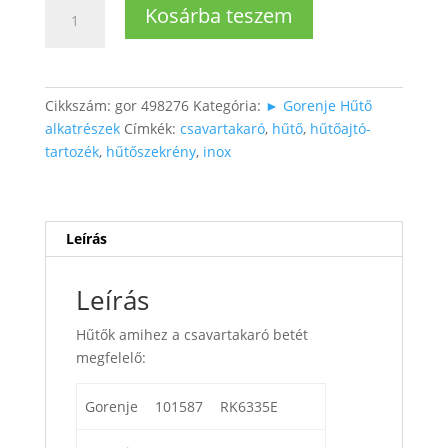
Hűtő
Kosárba teszem
ajtófogantyúhoz
csavartakaró
INOX
színű
Cikkszám:
gor 498276
Kategória:
► Gorenje Hűtő
mennyiség
alkatrészek
Címkék:
csavartakaró
,
hűtő
,
hűtőajtó-
tartozék
,
hűtőszekrény
,
inox
Leírás
Leírás
Hűtők amihez a csavartakaró betét
megfelelő:
Gorenje
101587
RK6335E