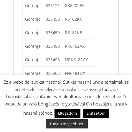
Gorenje
335121
RK6202BX
Gorenje
335458
R6182KX
Gorenje
335459
R6182KB
Gorenje
335493
RK6162AX
Gorenje
335498
NRK6181CX
Gorenje
335502
FN6181OX
Ez a weboldal sütiket használ. Sütiket használunk a tartalmak és
Gorenje
335503
FN6181OB
hirdetések személyre szabásához, közösségi funkciók
biztosításához, valamint weboldalforgalmunk elemzéséhez. A
Körting
335504
KNRK41285E
weboldalon való böngészés folytatásával Ön hozzájárul a sütik
használatához.
Elfogadom
Elutasítom
Körting
335506
KNRK61378DE
Tudjon meg többet!
Körting
335509
KNRK60322DE