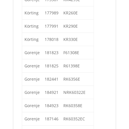
Körting
177989
KR260E
Körting
177991
KR290E
Körting
178018
KR330E
Gorenje
181823
F61308E
Gorenje
181825
R61398E
Gorenje
182441
RK6356E
Gorenje
184921
NRK60322E
Gorenje
184923
RK60358E
Gorenje
187146
RK60352EC