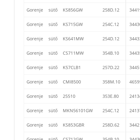
Gorenje
sütő
KS856GW
258D.12
3441
Gorenje
sütő
KS715GW
254C.12
3443
Gorenje
sütő
KS641MW
254D.12
3443
Gorenje
sütő
CS711MW
354B.10
3443
Gorenje
sütő
K57CLB1
257D.22
3445
Gorenje
sütő
CMI8500
358M.10
4659
Gorenje
sütő
25510
353E.80
2413
Gorenje
sütő
MKN56101GW
254C.12
2413
Gorenje
sütő
KS853GBR
258D.62
3442
Gorenje
sütő
CS712GW
354B.10
3443