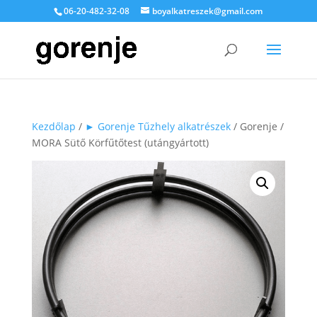
06-20-482-32-08
boyalkatreszek@gmail.com
Kezdőlap
/
► Gorenje Tűzhely alkatrészek
/ Gorenje /
MORA Sütő Körfűtőtest (utángyártott)