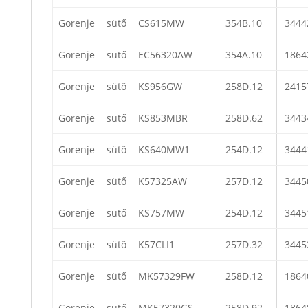
Gorenje
sütő
CS615MW
354B.10
3444
Gorenje
sütő
EC56320AW
354A.10
1864
Gorenje
sütő
KS956GW
258D.12
2415
Gorenje
sütő
KS853MBR
258D.62
3443
Gorenje
sütő
KS640MW1
254D.12
3444
Gorenje
sütő
K57325AW
257D.12
3445
Gorenje
sütő
KS757MW
254D.12
3445
Gorenje
sütő
K57CLI1
257D.32
3445
Gorenje
sütő
MK57329FW
258D.12
1864
Gorenje
sütő
MK57320GS
258D.92
1864