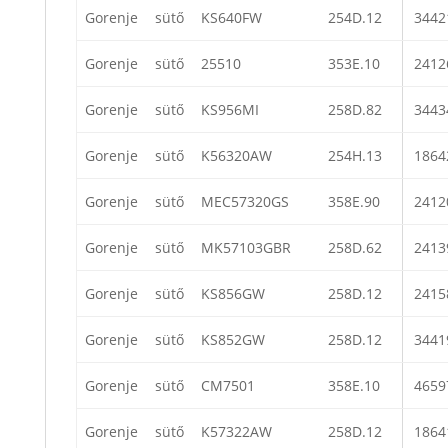
Gorenje
sütő
KS640FW
254D.12
3442
Gorenje
sütő
25510
353E.10
2412
Gorenje
sütő
KS956MI
258D.82
3443
Gorenje
sütő
K56320AW
254H.13
1864
Gorenje
sütő
MEC57320GS
358E.90
2412
Gorenje
sütő
MK57103GBR
258D.62
2413
Gorenje
sütő
KS856GW
258D.12
2415
Gorenje
sütő
KS852GW
258D.12
3441
Gorenje
sütő
CM7501
358E.10
4659
Gorenje
sütő
K57322AW
258D.12
1864