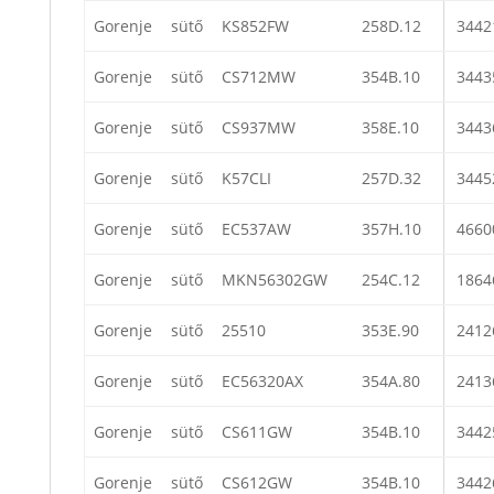
Gorenje
sütő
KS852FW
258D.12
3442
Gorenje
sütő
CS712MW
354B.10
3443
Gorenje
sütő
CS937MW
358E.10
3443
Gorenje
sütő
K57CLI
257D.32
3445
Gorenje
sütő
EC537AW
357H.10
4660
Gorenje
sütő
MKN56302GW
254C.12
1864
Gorenje
sütő
25510
353E.90
2412
Gorenje
sütő
EC56320AX
354A.80
2413
Gorenje
sütő
CS611GW
354B.10
3442
Gorenje
sütő
CS612GW
354B.10
3442