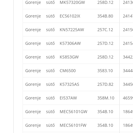
Gorenje
sütő
MK57320GW
258D.12
2413
Gorenje
sütő
EC56102IX
354B.80
2414
Gorenje
sütő
KN57225AW
257C.12
2415
Gorenje
sütő
K57306AW
257D.12
2415
Gorenje
sütő
KS853GW
258D.12
3442
Gorenje
sütő
CM6500
3583.10
3444
Gorenje
sütő
K57325AS
257D.82
3445
Gorenje
sütő
EI537AW
358M.10
4659
Gorenje
sütő
MEC56101GW
354B.10
1864
Gorenje
sütő
MEC56101FW
354B.10
1864