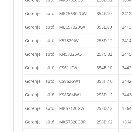
Gorenje
sütő
MEC56302GW
354F.10
2412
Gorenje
sütő
MEC57320GX
358E.80
2413
Gorenje
sütő
K57320IW
258D.12
2414
Gorenje
sütő
KN57325AS
257C.82
2415
Gorenje
sütő
CS611FW
354B.10
3442
Gorenje
sütő
CS862GW1
358H.10
3442
Gorenje
sütő
KS856MW1
258D.12
3443
Gorenje
sütő
MK57120GW
258D.12
1864
Gorenje
sütő
MK57320GBR
258D.62
1864