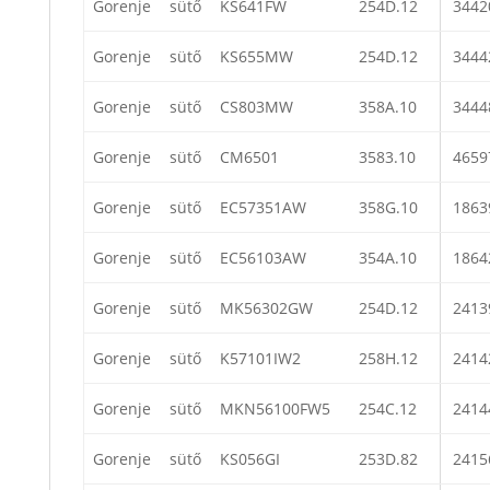
Gorenje
sütő
KS641FW
254D.12
3442
Gorenje
sütő
KS655MW
254D.12
3444
Gorenje
sütő
CS803MW
358A.10
3444
Gorenje
sütő
CM6501
3583.10
4659
Gorenje
sütő
EC57351AW
358G.10
1863
Gorenje
sütő
EC56103AW
354A.10
1864
Gorenje
sütő
MK56302GW
254D.12
2413
Gorenje
sütő
K57101IW2
258H.12
2414
Gorenje
sütő
MKN56100FW5
254C.12
2414
Gorenje
sütő
KS056GI
253D.82
2415