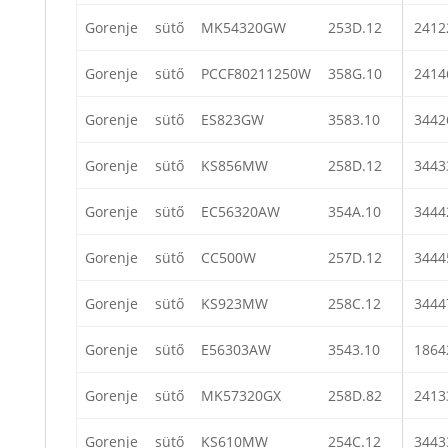
Gorenje
sütő
MK54320GW
253D.12
2412
Gorenje
sütő
PCCF80211250W
358G.10
2414
Gorenje
sütő
ES823GW
3583.10
3442
Gorenje
sütő
KS856MW
258D.12
3443
Gorenje
sütő
EC56320AW
354A.10
3444
Gorenje
sütő
CC500W
257D.12
3444
Gorenje
sütő
KS923MW
258C.12
3444
Gorenje
sütő
E56303AW
3543.10
1864
Gorenje
sütő
MK57320GX
258D.82
2413
Gorenje
sütő
KS610MW
254C.12
3443