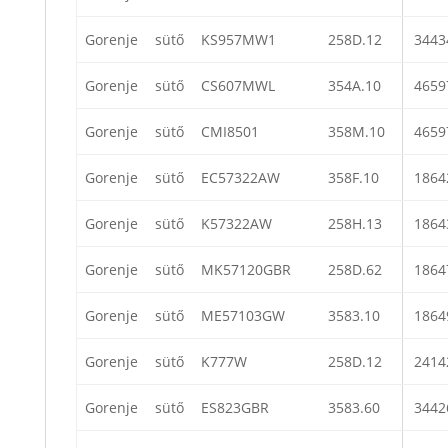
Gorenje
sütő
KS957MW1
258D.12
3443
Gorenje
sütő
CS607MWL
354A.10
4659
Gorenje
sütő
CMI8501
358M.10
4659
Gorenje
sütő
EC57322AW
358F.10
1864
Gorenje
sütő
K57322AW
258H.13
1864
Gorenje
sütő
MK57120GBR
258D.62
1864
Gorenje
sütő
ME57103GW
3583.10
1864
Gorenje
sütő
K777W
258D.12
2414
Gorenje
sütő
ES823GBR
3583.60
3442