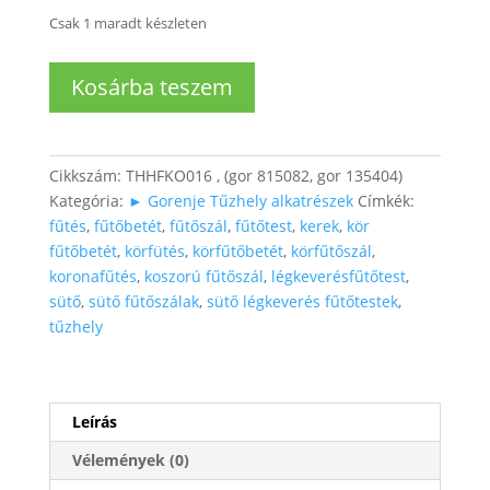
Csak 1 maradt készleten
Gorenje
Kosárba teszem
/
MORA
Sütő
Körfűtőtest
Cikkszám:
THHFKO016 , (gor 815082, gor 135404)
(utángyártott)
Kategória:
► Gorenje Tűzhely alkatrészek
Címkék:
mennyiség
fűtés
,
fűtőbetét
,
fűtőszál
,
fűtőtest
,
kerek
,
kör
fűtőbetét
,
körfütés
,
körfűtőbetét
,
körfűtőszál
,
koronafűtés
,
koszorú fűtőszál
,
légkeverésfűtőtest
,
sütő
,
sütő fűtőszálak
,
sütő légkeverés fűtőtestek
,
tűzhely
Leírás
Vélemények (0)