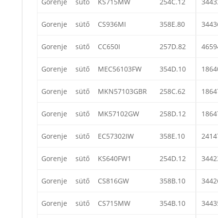
Gorenje
sütő
KS715MW
254C.12
3443
Gorenje
sütő
CS936MI
358E.80
3443
Gorenje
sütő
CC650I
257D.82
4659
Gorenje
sütő
MEC56103FW
354D.10
1864
Gorenje
sütő
MKN57103GBR
258C.62
1864
Gorenje
sütő
MK57102GW
258D.12
1864
Gorenje
sütő
EC57302IW
358E.10
2414
Gorenje
sütő
KS640FW1
254D.12
3442
Gorenje
sütő
CS816GW
358B.10
3442
Gorenje
sütő
CS715MW
354B.10
3443