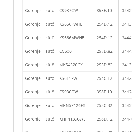
Gorenje
sütő
CS937GW
358E.10
3442
Gorenje
sütő
KS666FWHE
254D.12
3443
Gorenje
sütő
KS666MWHE
254D.12
3444
Gorenje
sütő
CC600I
257D.82
3444
Gorenje
sütő
MK54320GX
253D.82
2413
Gorenje
sütő
KS611FW
254C.12
3442
Gorenje
sütő
CS936GW
358E.10
3442
Gorenje
sütő
MKN57126FX
258C.82
3443
Gorenje
sütő
KHH41396WE
258D.12
3444