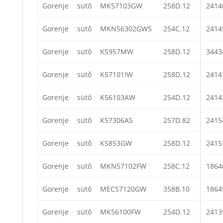
Gorenje
sütő
MK57103GW
258D.12
2414
Gorenje
sütő
MKN56302GW5
254C.12
2414
Gorenje
sütő
KS957MW
258D.12
3443
Gorenje
sütő
K57101IW
258D.12
2414
Gorenje
sütő
K56103AW
254D.12
2414
Gorenje
sütő
K57306AS
257D.82
2415
Gorenje
sütő
KS853GW
258D.12
2415
Gorenje
sütő
MKN57102FW
258C.12
1864
Gorenje
sütő
MEC57120GW
358B.10
1864
Gorenje
sütő
MK56100FW
254D.12
2413