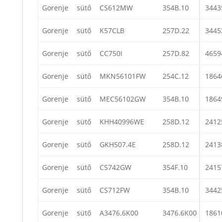
Gorenje
sütő
CS612MW
354B.10
3443
Gorenje
sütő
K57CLB
257D.22
3445
Gorenje
sütő
CC750I
257D.82
4659
Gorenje
sütő
MKN56101FW
254C.12
1864
Gorenje
sütő
MEC56102GW
354B.10
1864
Gorenje
sütő
KHH40996WE
258D.12
2412
Gorenje
sütő
GKH507.4E
258D.12
2413
Gorenje
sütő
CS742GW
354F.10
2415
Gorenje
sütő
CS712FW
354B.10
3442
Gorenje
sütő
A3476.6K00
3476.6K00
1861