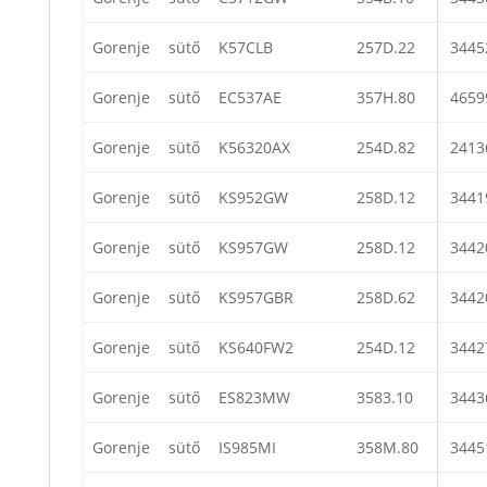
Gorenje
sütő
K57CLB
257D.22
3445
Gorenje
sütő
EC537AE
357H.80
4659
Gorenje
sütő
K56320AX
254D.82
2413
Gorenje
sütő
KS952GW
258D.12
3441
Gorenje
sütő
KS957GW
258D.12
3442
Gorenje
sütő
KS957GBR
258D.62
3442
Gorenje
sütő
KS640FW2
254D.12
3442
Gorenje
sütő
ES823MW
3583.10
3443
Gorenje
sütő
IS985MI
358M.80
3445