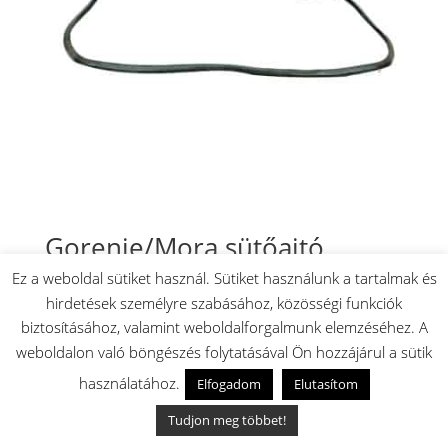
Gorenje/Mora sütőajtó
tömítés
Ez a weboldal sütiket használ. Sütiket használunk a tartalmak és
hirdetések személyre szabásához, közösségi funkciók
7000
Ft
biztosításához, valamint weboldalforgalmunk elemzéséhez. A
Készleten: 11 db
weboldalon való böngészés folytatásával Ön hozzájárul a sütik
🚚 Akár másnapi szállítás
✅ Magyar raktárról
használatához.
Elfogadom
Elutasítom
Tudjon meg többet!