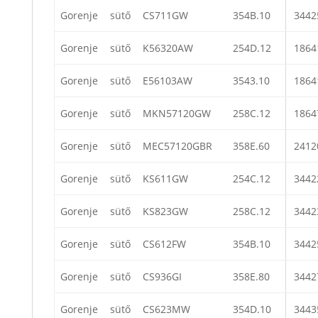
Gorenje
sütő
CS711GW
354B.10
3442
Gorenje
sütő
K56320AW
254D.12
1864
Gorenje
sütő
E56103AW
3543.10
1864
Gorenje
sütő
MKN57120GW
258C.12
1864
Gorenje
sütő
MEC57120GBR
358E.60
2412
Gorenje
sütő
KS611GW
254C.12
3442
Gorenje
sütő
KS823GW
258C.12
3442
Gorenje
sütő
CS612FW
354B.10
3442
Gorenje
sütő
CS936GI
358E.80
3442
Gorenje
sütő
CS623MW
354D.10
3443