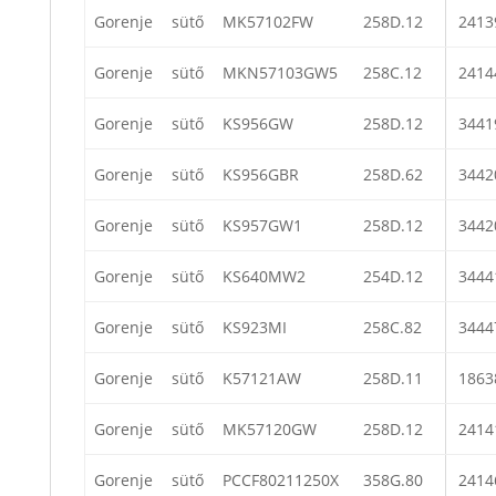
Gorenje
sütő
MK57102FW
258D.12
2413
Gorenje
sütő
MKN57103GW5
258C.12
2414
Gorenje
sütő
KS956GW
258D.12
3441
Gorenje
sütő
KS956GBR
258D.62
3442
Gorenje
sütő
KS957GW1
258D.12
3442
Gorenje
sütő
KS640MW2
254D.12
3444
Gorenje
sütő
KS923MI
258C.82
3444
Gorenje
sütő
K57121AW
258D.11
1863
Gorenje
sütő
MK57120GW
258D.12
2414
Gorenje
sütő
PCCF80211250X
358G.80
2414