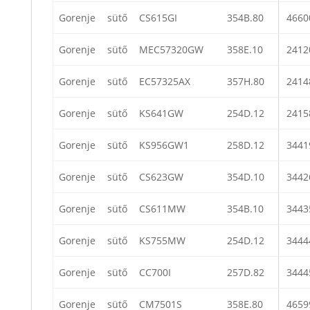
Gorenje
sütő
CS615GI
354B.80
4660
Gorenje
sütő
MEC57320GW
358E.10
2412
Gorenje
sütő
EC57325AX
357H.80
2414
Gorenje
sütő
KS641GW
254D.12
2415
Gorenje
sütő
KS956GW1
258D.12
3441
Gorenje
sütő
CS623GW
354D.10
3442
Gorenje
sütő
CS611MW
354B.10
3443
Gorenje
sütő
KS755MW
254D.12
3444
Gorenje
sütő
CC700I
257D.82
3444
Gorenje
sütő
CM7501S
358E.80
4659