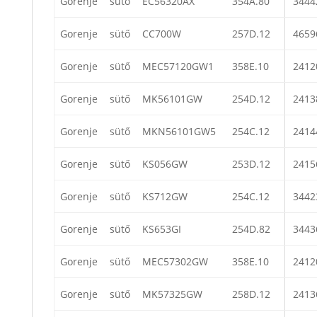
Gorenje
sütő
EC56320AX
354A.80
3444
Gorenje
sütő
CC700W
257D.12
4659
Gorenje
sütő
MEC57120GW1
358E.10
2412
Gorenje
sütő
MK56101GW
254D.12
2413
Gorenje
sütő
MKN56101GW5
254C.12
2414
Gorenje
sütő
KS056GW
253D.12
2415
Gorenje
sütő
KS712GW
254C.12
3442
Gorenje
sütő
KS653GI
254D.82
3443
Gorenje
sütő
MEC57302GW
358E.10
2412
Gorenje
sütő
MK57325GW
258D.12
2413