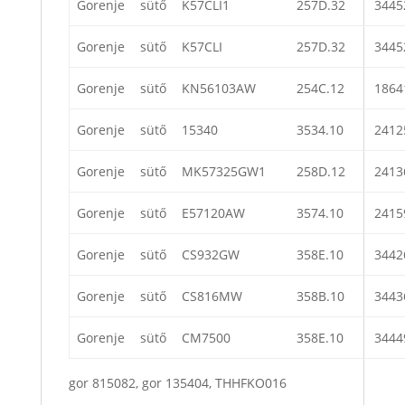
Gorenje
sütő
K57CLI1
257D.32
3445
Gorenje
sütő
K57CLI
257D.32
3445
Gorenje
sütő
KN56103AW
254C.12
1864
Gorenje
sütő
15340
3534.10
2412
Gorenje
sütő
MK57325GW1
258D.12
2413
Gorenje
sütő
E57120AW
3574.10
2415
Gorenje
sütő
CS932GW
358E.10
3442
Gorenje
sütő
CS816MW
358B.10
3443
Gorenje
sütő
CM7500
358E.10
3444
gor 815082, gor 135404, THHFKO016