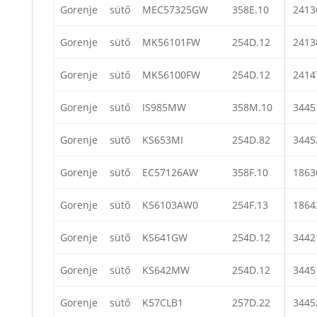
Gorenje
sütő
MEC57325GW
358E.10
2413
Gorenje
sütő
MK56101FW
254D.12
2413
Gorenje
sütő
MK56100FW
254D.12
2414
Gorenje
sütő
IS985MW
358M.10
3445
Gorenje
sütő
KS653MI
254D.82
3445
Gorenje
sütő
EC57126AW
358F.10
1863
Gorenje
sütő
K56103AW0
254F.13
1864
Gorenje
sütő
KS641GW
254D.12
3442
Gorenje
sütő
KS642MW
254D.12
3445
Gorenje
sütő
K57CLB1
257D.22
3445