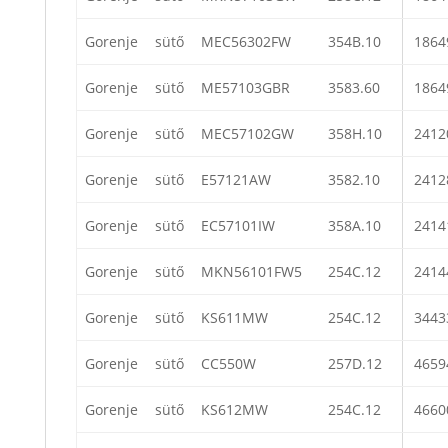
Gorenje
sütő
MEC56302FW
354B.10
1864
Gorenje
sütő
ME57103GBR
3583.60
1864
Gorenje
sütő
MEC57102GW
358H.10
2412
Gorenje
sütő
E57121AW
3582.10
2412
Gorenje
sütő
EC57101IW
358A.10
2414
Gorenje
sütő
MKN56101FW5
254C.12
2414
Gorenje
sütő
KS611MW
254C.12
3443
Gorenje
sütő
CC550W
257D.12
4659
Gorenje
sütő
KS612MW
254C.12
4660