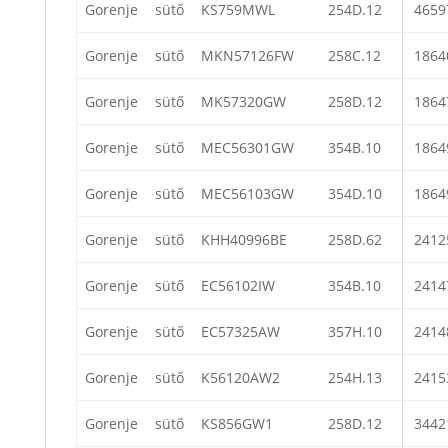
Gorenje
sütő
KS759MWL
254D.12
4659
Gorenje
sütő
MKN57126FW
258C.12
1864
Gorenje
sütő
MK57320GW
258D.12
1864
Gorenje
sütő
MEC56301GW
354B.10
1864
Gorenje
sütő
MEC56103GW
354D.10
1864
Gorenje
sütő
KHH40996BE
258D.62
2412
Gorenje
sütő
EC56102IW
354B.10
2414
Gorenje
sütő
EC57325AW
357H.10
2414
Gorenje
sütő
K56120AW2
254H.13
2415
Gorenje
sütő
KS856GW1
258D.12
3442