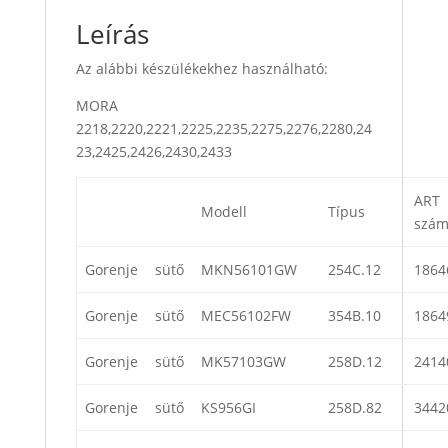
Leírás
Az alábbi készülékekhez használható:
MORA
2218,2220,2221,2225,2235,2275,2276,2280,24
23,2425,2426,2430,2433
ART
Modell
Típus
szá
Gorenje
sütő
MKN56101GW
254C.12
1864
Gorenje
sütő
MEC56102FW
354B.10
1864
Gorenje
sütő
MK57103GW
258D.12
2414
Gorenje
sütő
KS956GI
258D.82
3442