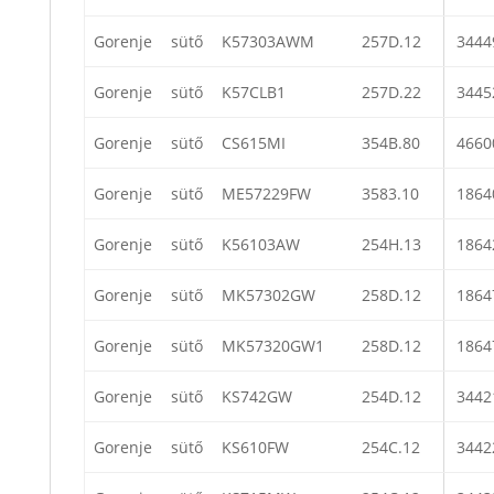
Gorenje
sütő
K57303AWM
257D.12
3444
Gorenje
sütő
K57CLB1
257D.22
3445
Gorenje
sütő
CS615MI
354B.80
4660
Gorenje
sütő
ME57229FW
3583.10
1864
Gorenje
sütő
K56103AW
254H.13
1864
Gorenje
sütő
MK57302GW
258D.12
1864
Gorenje
sütő
MK57320GW1
258D.12
1864
Gorenje
sütő
KS742GW
254D.12
3442
Gorenje
sütő
KS610FW
254C.12
3442