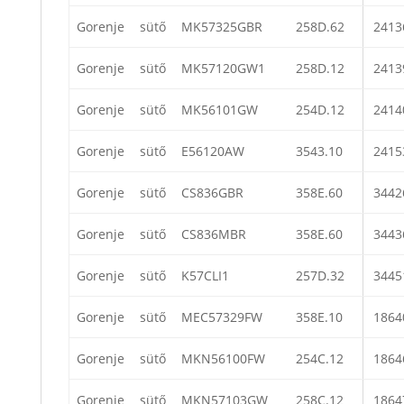
Gorenje
sütő
MK57325GBR
258D.62
2413
Gorenje
sütő
MK57120GW1
258D.12
2413
Gorenje
sütő
MK56101GW
254D.12
2414
Gorenje
sütő
E56120AW
3543.10
2415
Gorenje
sütő
CS836GBR
358E.60
3442
Gorenje
sütő
CS836MBR
358E.60
3443
Gorenje
sütő
K57CLI1
257D.32
3445
Gorenje
sütő
MEC57329FW
358E.10
1864
Gorenje
sütő
MKN56100FW
254C.12
1864
Gorenje
sütő
MKN57103GW
258C.12
1864