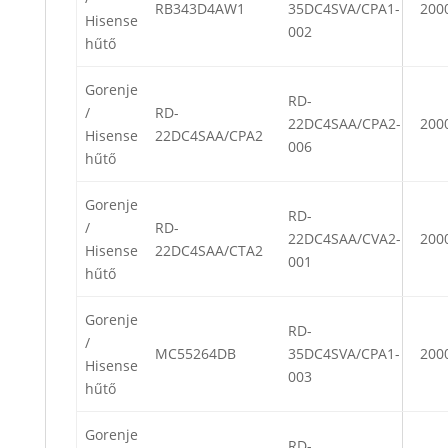
RB343D4AW1
35DC4SVA/CPA1-
200
Hisense
002
hűtő
Gorenje
RD-
/
RD-
22DC4SAA/CPA2-
200
Hisense
22DC4SAA/CPA2
006
hűtő
Gorenje
RD-
/
RD-
22DC4SAA/CVA2-
200
Hisense
22DC4SAA/CTA2
001
hűtő
Gorenje
RD-
/
MC55264DB
35DC4SVA/CPA1-
200
Hisense
003
hűtő
Gorenje
RD-