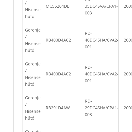
/
MC55264DB
35DC4SVA/CPA1-
200
Hisense
003
hűtő
Gorenje
RD-
/
RB400D4AC2
40DC4SHA/CVA2-
200
Hisense
001
hűtő
Gorenje
RD-
/
RB400D4AC2
40DC4SHA/CVA2-
200
Hisense
001
hűtő
Gorenje
RD-
/
RB291D4AW1
29DC4SHA/CPA1-
200
Hisense
003
hűtő
Gorenje