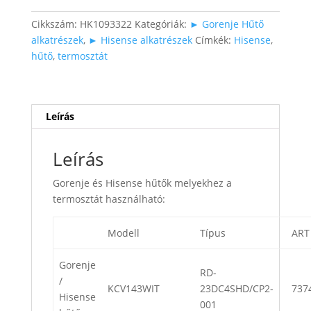
mennyiség
Cikkszám:
HK1093322
Kategóriák:
► Gorenje Hűtő
alkatrészek
,
► Hisense alkatrészek
Címkék:
Hisense
,
hűtő
,
termosztát
Leírás
Leírás
Gorenje és Hisense hűtők melyekhez a
termosztát használható:
Modell
Típus
ART
Gorenje
RD-
/
KCV143WIT
23DC4SHD/CP2-
737
Hisense
001