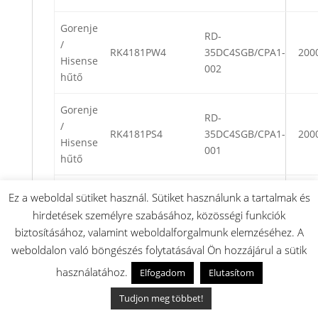
Gorenje
RD-
/
RK4181PW4
35DC4SGB/CPA1-
200
Hisense
002
hűtő
Gorenje
RD-
/
RK4181PS4
35DC4SGB/CPA1-
200
Hisense
001
hűtő
Gorenje
Ez a weboldal sütiket használ. Sütiket használunk a tartalmak és
RD-
/
hirdetések személyre szabásához, közösségi funkciók
RK4181PS4
35DC4SGB/CPA1-
200
Hisense
001
biztosításához, valamint weboldalforgalmunk elemzéséhez. A
hűtő
weboldalon való böngészés folytatásával Ön hozzájárul a sütik
használatához.
Elfogadom
Elutasítom
Gorenje
RD-
/
RK4181PS4
35DC4SGB/CPA1-
200
Tudjon meg többet!
Hisense
001