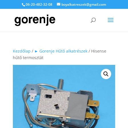
06-20-482-32-08
boyalkatreszek@gmail.com
Kezdőlap
/
► Gorenje Hűtő alkatrészek
/ Hisense
hűtő termosztát