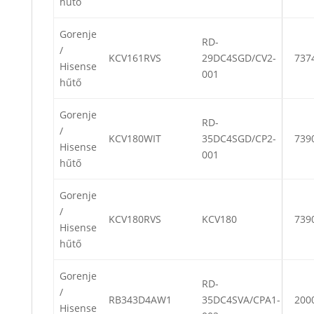
hűtő
Gorenje
RD-
/
KCV161RVS
29DC4SGD/CV2-
737
Hisense
001
hűtő
Gorenje
RD-
/
KCV180WIT
35DC4SGD/CP2-
739
Hisense
001
hűtő
Gorenje
/
KCV180RVS
KCV180
739
Hisense
hűtő
Gorenje
RD-
/
RB343D4AW1
35DC4SVA/CPA1-
200
Hisense