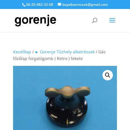
06-20-482-32-08
boyalkatreszek@gmail.com
Kezdőlap
/
► Gorenje Tűzhely alkatrészek
/ Gáz
főzőlap forgatógomb ( Retro ) fekete