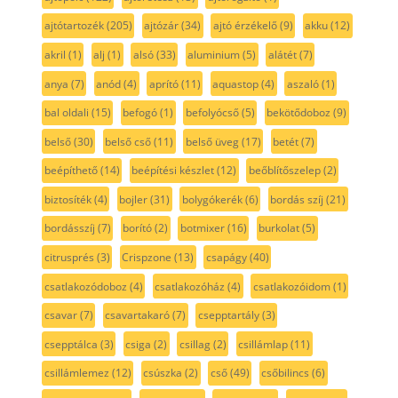
ajtótartozék
(205)
ajtózár
(34)
ajtó érzékelő
(9)
akku
(12)
akril
(1)
alj
(1)
alsó
(33)
aluminium
(5)
alátét
(7)
anya
(7)
anód
(4)
aprító
(11)
aquastop
(4)
aszaló
(1)
bal oldali
(15)
befogó
(1)
befolyócső
(5)
bekötődoboz
(9)
belső
(30)
belső cső
(11)
belső üveg
(17)
betét
(7)
beépíthető
(14)
beépítési készlet
(12)
beőblítőszelep
(2)
biztosíték
(4)
bojler
(31)
bolygókerék
(6)
bordás szíj
(21)
bordásszíj
(7)
borító
(2)
botmixer
(16)
burkolat
(5)
citrusprés
(3)
Crispzone
(13)
csapágy
(40)
csatlakozódoboz
(4)
csatlakozóház
(4)
csatlakozóidom
(1)
csavar
(7)
csavartakaró
(7)
csepptartály
(3)
csepptálca
(3)
csiga
(2)
csillag
(2)
csillámlap
(11)
csillámlemez
(12)
csúszka
(2)
cső
(49)
csőbilincs
(6)