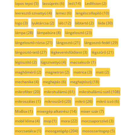
lapos tepsi
(5)
lassúprés
(6)
led
(14)
LedVision
(2)
leeresztő szivattyú
(4)
lemez
(6)
lengéscsillapító
(10)
logo
(3)
lyuktárcsa
(2)
láb
(12)
lábtartó
(2)
láda
(30)
lámpa
(28)
lámpabúra
(8)
lángelosztó
(23)
lángelosztó-rózsa
(21)
lángosztó
(21)
lángosztó-fedél
(29)
lángosztó-tető
(27)
légkeverésfűtőtest
(3)
légszűrő
(21)
légtisztító
(2)
lúgszivattyú
(4)
macsakszőr
(1)
maghőmérő
(2)
magnetron
(2)
matrica
(3)
matt
(2)
mechanika
(4)
meghajtás
(6)
meghajtószíj
(18)
mikrofilter
(20)
mikrohullámú
(61)
mikrohullámú sütő
(108)
mikroszálas
(1)
mikroszűrő
(20)
mikró
(26)
mikró izzó
(6)
MixBox
(1)
mixergép alkatrész
(14)
mixer szár
(7)
mobil klíma
(4)
mop
(1)
mora
(22)
morzsaporszívó
(3)
morzsatálca
(1)
mosogatógép
(204)
mososzaritogep
(5)