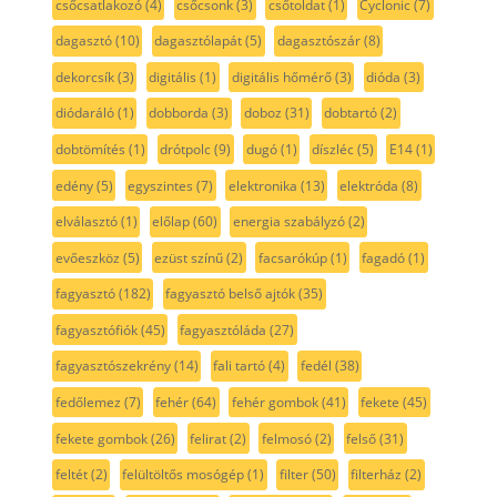
csőcsatlakozó
(4)
csőcsonk
(3)
csőtoldat
(1)
Cyclonic
(7)
dagasztó
(10)
dagasztólapát
(5)
dagasztószár
(8)
dekorcsík
(3)
digitális
(1)
digitális hőmérő
(3)
dióda
(3)
diódaráló
(1)
dobborda
(3)
doboz
(31)
dobtartó
(2)
dobtömítés
(1)
drótpolc
(9)
dugó
(1)
díszléc
(5)
E14
(1)
edény
(5)
egyszintes
(7)
elektronika
(13)
elektróda
(8)
elválasztó
(1)
előlap
(60)
energia szabályzó
(2)
evőeszköz
(5)
ezüst színű
(2)
facsarókúp
(1)
fagadó
(1)
fagyasztó
(182)
fagyasztó belső ajtók
(35)
fagyasztófiók
(45)
fagyasztóláda
(27)
fagyasztószekrény
(14)
fali tartó
(4)
fedél
(38)
fedőlemez
(7)
fehér
(64)
fehér gombok
(41)
fekete
(45)
fekete gombok
(26)
felirat
(2)
felmosó
(2)
felső
(31)
feltét
(2)
felültöltős mosógép
(1)
filter
(50)
filterház
(2)