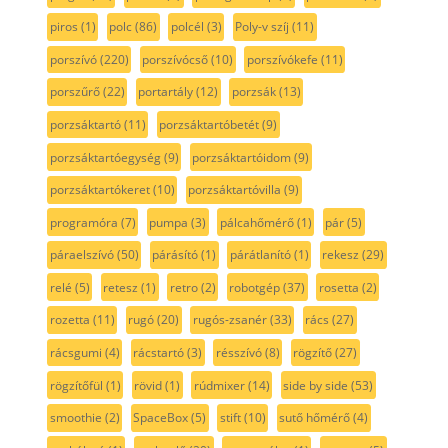
piros
(1)
polc
(86)
polcél
(3)
Poly-v szíj
(11)
porszívó
(220)
porszívócső
(10)
porszívókefe
(11)
porszűrő
(22)
portartály
(12)
porzsák
(13)
porzsáktartó
(11)
porzsáktartóbetét
(9)
porzsáktartóegység
(9)
porzsáktartóidom
(9)
porzsáktartókeret
(10)
porzsáktartóvilla
(9)
programóra
(7)
pumpa
(3)
pálcahőmérő
(1)
pár
(5)
páraelszívó
(50)
párásító
(1)
párátlanító
(1)
rekesz
(29)
relé
(5)
retesz
(1)
retro
(2)
robotgép
(37)
rosetta
(2)
rozetta
(11)
rugó
(20)
rugós-zsanér
(33)
rács
(27)
rácsgumi
(4)
rácstartó
(3)
résszívó
(8)
rögzítő
(27)
rögzítőfül
(1)
rövid
(1)
rúdmixer
(14)
side by side
(53)
smoothie
(2)
SpaceBox
(5)
stift
(10)
sutő hőmérő
(4)