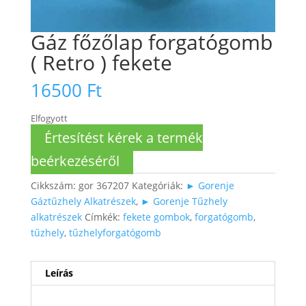
Gáz főzőlap forgatógomb
( Retro ) fekete
16500
Ft
Elfogyott
Értesítést kérek a termék
beérkezéséről
Cikkszám:
gor 367207
Kategóriák:
► Gorenje
Gáztűzhely Alkatrészek
,
► Gorenje Tűzhely
alkatrészek
Címkék:
fekete gombok
,
forgatógomb
,
tűzhely
,
tűzhelyforgatógomb
Leírás