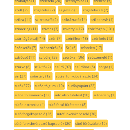
szabályzó
(1)
szeletelő
(20)
szennytálca
(1)
szenzor
(5)
szett
(29)
szigetelés
(2)
szigetelő
(3)
szigetelőcsík
(2)
szikra
(11)
szikratrafó
(2)
szikráztató
(14)
szilikonzsír
(1)
szimering
(11)
szivacs
(3)
szivattyú
(17)
szárítógép
(101)
szárítógép szíj
(14)
szén
(7)
szénfilter
(18)
szénkefe
(12)
Szénkefék
(7)
szénszűrő
(3)
Szíj
(6)
színtelen
(17)
szívócső
(11)
szívófej
(39)
szórókar
(36)
szöszemelő
(1)
szürke
(8)
szűkítő
(2)
szűrő
(97)
szűrőház
(5)
sárga
(1)
sín
(27)
sótartály
(12)
sütési funkcióválasztó
(34)
sütő
(377)
sütőajtó gumi
(10)
sütőajtópánt
(22)
sütőajtó zsanérok
(32)
sütő alsó fűtőtest
(10)
sütőedény
(1)
sütőelektronika
(4)
sütő felső fűtőtestek
(8)
sütő forgókapcsoló
(26)
sütőfunkciókapcsoló
(30)
sütő funkcióválasztó kapcsolók
(26)
sütő fűtőszálak
(15)