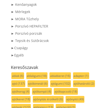
► Kenőanyagok
► Mérlegek
► MORA Tűzhely
► Porszívó HEPAFILTER
► Porszívó porzsák
► Tepsik és Sütőrácsok
►Csapágy
►Egyéb
Keresőszavak
ablak
(6)
ablakgumi
(18)
ablakkeret
(16)
adapter
(1)
ajtó
(137)
ajtóbimetál
(6)
ajtógumi
(102)
ajtóhatároló
(2)
ajtóhorog
(4)
ajtókampó
(4)
ajtókapcsoló
(18)
ajtókeret
(18)
ajtónyitás érzékelő
(6)
ajtónyitó
(49)
ajtópolc
(122)
ajtóretesz
(13)
ajtórögzítő
(1)