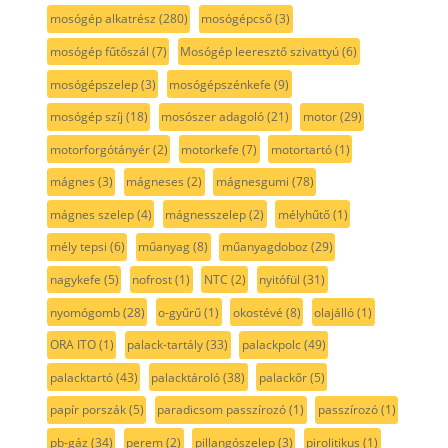
mosógép alkatrész
(280)
mosógépcső
(3)
mosógép fűtőszál
(7)
Mosógép leeresztő szivattyú
(6)
mosógépszelep
(3)
mosógépszénkefe
(9)
mosógép szíj
(18)
mosószer adagoló
(21)
motor
(29)
motorforgótányér
(2)
motorkefe
(7)
motortartó
(1)
mágnes
(3)
mágneses
(2)
mágnesgumi
(78)
mágnes szelep
(4)
mágnesszelep
(2)
mélyhűtő
(1)
mély tepsi
(6)
műanyag
(8)
műanyagdoboz
(29)
nagykefe
(5)
nofrost
(1)
NTC
(2)
nyitófül
(31)
nyomógomb
(28)
o-gyűrű
(1)
okostévé
(8)
olajálló
(1)
ORA ITO
(1)
palack-tartály
(33)
palackpolc
(49)
palacktartó
(43)
palacktároló
(38)
palackőr
(5)
papír porszák
(5)
paradicsom passzírozó
(1)
passzírozó
(1)
pb-gáz
(34)
perem
(2)
pillangószelep
(3)
pirolitikus
(1)