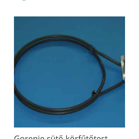
Gorenje sütő körfűtőtest