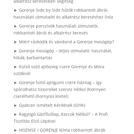
alkatrész keresésben segítség
► Gorenje Side by Side hűtők robbantott ábrái,
használati útmutaóti és alkatrész kereséshez lista
► Gorenje porszívók használati útmutatói,
robbantott ábrái és alkatrész keresés
► Miért rázkódik és vándorol a Gorenje mosógép?
► Gorenje mosógép – teljes útmutató: használat,
hibák, karbantartás
► Külső sütő ajtóüveg csere Gorenje és Mora
sütőknél
► Gorenje hűtő ajtógumi csere házilag – így
spórolhatsz tízezreket szerviz nélkül (Könnyen
cserélhető (hornyos) kivitel)
► Gyakran Ismételt Kérdések (GYIK)
► Ragyogó Gázfőzőlap, Karcok Nélkül? – A Profi
Tisztítás Első Lépései
► HISENSE / GORENJE klíma robbantott ábrák