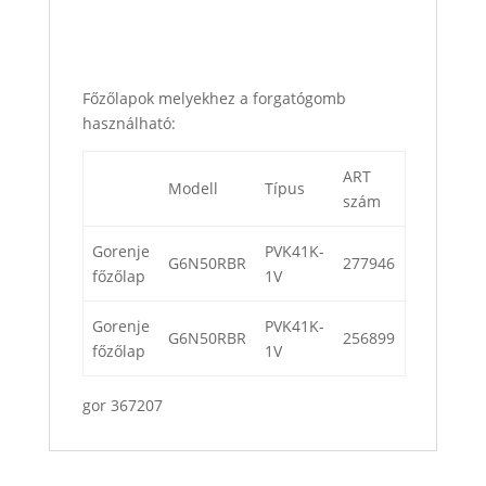
Főzőlapok melyekhez a forgatógomb
használható:
ART
Modell
Típus
szám
Gorenje
PVK41K-
G6N50RBR
277946
főzőlap
1V
Gorenje
PVK41K-
G6N50RBR
256899
főzőlap
1V
gor 367207