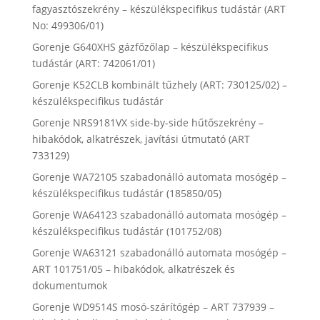
fagyasztószekrény – készülékspecifikus tudástár (ART
No: 499306/01)
Gorenje G640XHS gázfőzőlap – készülékspecifikus
tudástár (ART: 742061/01)
Gorenje K52CLB kombinált tűzhely (ART: 730125/02) –
készülékspecifikus tudástár
Gorenje NRS9181VX side-by-side hűtőszekrény –
hibakódok, alkatrészek, javítási útmutató (ART
733129)
Gorenje WA72105 szabadonálló automata mosógép –
készülékspecifikus tudástár (185850/05)
Gorenje WA64123 szabadonálló automata mosógép –
készülékspecifikus tudástár (101752/08)
Gorenje WA63121 szabadonálló automata mosógép –
ART 101751/05 – hibakódok, alkatrészek és
dokumentumok
Gorenje WD9514S mosó-szárítógép – ART 737939 –