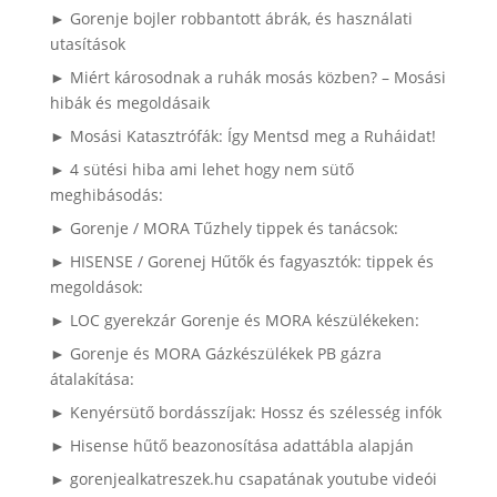
► Gorenje bojler robbantott ábrák, és használati
utasítások
► Miért károsodnak a ruhák mosás közben? – Mosási
hibák és megoldásaik
► Mosási Katasztrófák: Így Mentsd meg a Ruháidat!
► 4 sütési hiba ami lehet hogy nem sütő
meghibásodás:
► Gorenje / MORA Tűzhely tippek és tanácsok:
► HISENSE / Gorenej Hűtők és fagyasztók: tippek és
megoldások:
► LOC gyerekzár Gorenje és MORA készülékeken:
► Gorenje és MORA Gázkészülékek PB gázra
átalakítása:
► Kenyérsütő bordásszíjak: Hossz és szélesség infók
► Hisense hűtő beazonosítása adattábla alapján
► gorenjealkatreszek.hu csapatának youtube videói