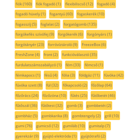
fiók
(160)
fiók fogadó
(1)
flexibiliscső
(12)
fogadó
(4)
fogadó hüvely
(1)
fogantyú
(60)
fogaskerék
(10)
fogasszíj
(5)
foglalat
(2)
forgatógomb
(135)
forgókefés szívófej
(9)
forgókerék
(6)
forgónyárs
(1)
forgótányér
(23)
forróvíztároló
(9)
FreezeBox
(6)
FreshZone
(4)
front
(2)
funkcióválasztó
(35)
furdulatszámszabályzó
(1)
fém
(33)
fémcső
(1)
fémkapocs
(1)
fésű
(4)
fólia
(3)
földgáz
(11)
fúvóka
(42)
fúvóka szett
(8)
fül
(32)
főkapcsoló
(2)
főzőlap
(64)
főzőrács
(24)
főzőzóna
(10)
fűtés
(25)
fűtőbetét
(46)
fűtőszál
(36)
fűtőtest
(32)
gomb
(3)
gombbetét
(2)
gombház
(5)
gombkarika
(8)
gombtengely
(2)
grill
(10)
gumi
(76)
gumicső
(12)
gumiláb
(10)
gumitalp
(7)
gyerekzár
(9)
gyújtó elektróda
(1)
gyújtótrafó
(2)