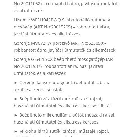
No:20011068) – robbantott ábra, javítási útmutatók
és alkatrészek
Hisense WF5I1045BWQ Szabadonálló automata
mosógép (ART No:20015295) – robbantott ábra,
javítási útmutatók és alkatrészek
Gorenje MVC72FW porszívó (ART No:623850)–
robbantott ábra, javítási útmutatók és alkatrészek
Gorenje GI642E90X beépíthető mosogatógép (ART
No:20011937)- robbantott ábra, házi javítási
útmutatók, és alkatrészek
► Gorenje kenyérsütő gépek robbantott ábrái,
alkatrész keresési listák
► Beépíthető gáz főzőlapok műszaki rajzai,
használati útmutatói és alkatrész keresési listái
► Beépíthető mikrohullámú sütők műszaki rajzai,
használati útmutatói és alkatrész keresés
► Mikrohullámú sütők leírásai, műszaki rajzai,