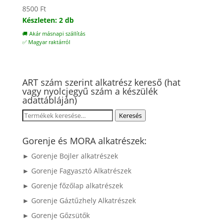
8500
Ft
Készleten: 2 db
🚚 Akár másnapi szállítás
✅ Magyar raktárról
ART szám szerint alkatrész kereső (hat
vagy nyolcjegyű szám a készülék
adattábláján)
Keresés
Keresés
a
következőre:
Gorenje és MORA alkatrészek:
► Gorenje Bojler alkatrészek
► Gorenje Fagyasztó Alkatrészek
► Gorenje főzőlap alkatrészek
► Gorenje Gáztűzhely Alkatrészek
► Gorenje Gőzsütők