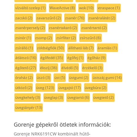
vízváltó szelep
(1)
WaveActive
(8)
wok
(10)
xtraspace
(1)
zacskó
(2)
zavarszűrő
(2)
zsanér
(76)
zsanéralátét
(2)
zsanérpersely
(2)
zsanértakaró
(2)
zsanértartó
(2)
zsinór
(1)
zsomp
(2)
zsírfilter
(2)
zsírszűrő
(6)
zsírálló
(1)
zöldségfiók
(50)
állítható láb
(7)
áramlás
(1)
átlátszó
(16)
égőfedél
(35)
égőfej
(1)
égőház
(9)
égőtető
(27)
ékszíj
(36)
élvédő
(5)
érzékelő
(3)
óraház
(2)
úszó
(3)
üst
(5)
üstgumi
(2)
üstszáj gumi
(14)
ütköző
(2)
üveg
(123)
üvegajtó
(17)
üvegbúra
(2)
üvegkehely
(3)
üveglap
(3)
üvegtartó
(6)
üvegtető
(2)
üvegtányér
(13)
Gorenje gépekről ötletek információk:
Gorenje NRK6191CW kombinált hűtő-