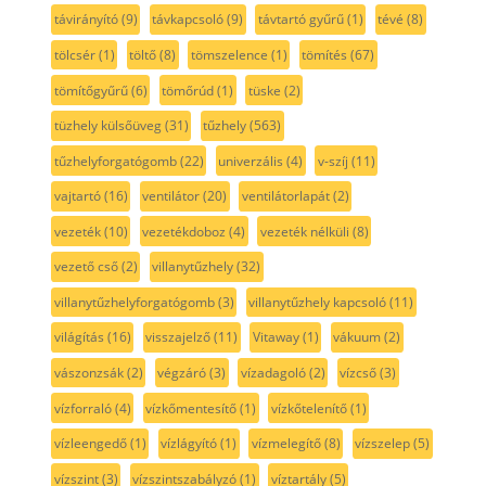
távirányító
(9)
távkapcsoló
(9)
távtartó gyűrű
(1)
tévé
(8)
tölcsér
(1)
töltő
(8)
tömszelence
(1)
tömítés
(67)
tömítőgyűrű
(6)
tömőrúd
(1)
tüske
(2)
tüzhely külsőüveg
(31)
tűzhely
(563)
tűzhelyforgatógomb
(22)
univerzális
(4)
v-szíj
(11)
vajtartó
(16)
ventilátor
(20)
ventilátorlapát
(2)
vezeték
(10)
vezetékdoboz
(4)
vezeték nélküli
(8)
vezető cső
(2)
villanytűzhely
(32)
villanytűzhelyforgatógomb
(3)
villanytűzhely kapcsoló
(11)
világítás
(16)
visszajelző
(11)
Vitaway
(1)
vákuum
(2)
vászonzsák
(2)
végzáró
(3)
vízadagoló
(2)
vízcső
(3)
vízforraló
(4)
vízkőmentesítő
(1)
vízkőtelenítő
(1)
vízleengedő
(1)
vízlágyító
(1)
vízmelegítő
(8)
vízszelep
(5)
vízszint
(3)
vízszintszabályzó
(1)
víztartály
(5)