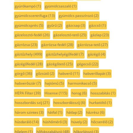
gyúrókampó
(1)
gyümölcsaszaló
(1)
gyümölcscentrifuga
(13)
gyümölcs passzírozó
(2)
gyümölcsprés
(5)
gyűrű
(2)
gázcsap
(3)
gázcső
(1)
gázelosztó-fedél
(26)
gázelosztó-tető
(25)
gázlap
(23)
gázrózsa
(23)
gázrózsa-fedél
(28)
gázrózsa-tető
(27)
gáztűzhely
(499)
gáztűzhelyégőfedél
(7)
gázégő
(4)
gázégőfedél
(28)
gázégőtető
(25)
gégecső
(22)
görgő
(36)
gőzsütő
(2)
habverő
(11)
habverőlapát
(3)
habverőszár
(7)
hajtómű
(5)
harmonikacső
(5)
HEPA Filter
(39)
Hisense
(115)
horog
(6)
hosszabítás
(1)
hosszbordás szíj
(21)
hosszbordásszíj
(6)
hurkatöltő
(1)
három szintes
(3)
hátfal
(1)
hátlap
(2)
házrész
(6)
húsdaráló
(14)
húshőmérő
(3)
hüvely
(2)
hőcserélő
(2)
hőelem
(1)
hőfokszabályzó
(48)
hőkorlátozó
(3)