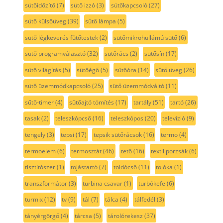
sütőidőzítő
(7)
sütő izzó
(3)
sütőkapcsoló
(27)
sütő külsőüveg
(39)
sütő lámpa
(5)
sütő légkeverés fűtőtestek
(2)
sütőmikrohullámú sütő
(6)
sütő programválasztó
(32)
sütőrács
(2)
sütősín
(17)
sütő világítás
(5)
sütőégő
(5)
sütőóra
(14)
sütő üveg
(26)
sütő üzemmódkapcsoló
(25)
sütő üzemmódváltó
(11)
sűtő-timer
(4)
sűtőajtó tömítés
(17)
tartály
(51)
tartó
(26)
tasak
(2)
teleszkópcső
(16)
teleszkópos
(20)
televízió
(9)
tengely
(3)
tepsi
(17)
tepsik sütőrácsok
(16)
termo
(4)
termoelem
(6)
termosztát
(46)
tető
(16)
textil porzsák
(6)
tisztítószer
(1)
tojástartó
(7)
toldócső
(11)
tolóka
(1)
transzformátor
(3)
turbina csavar
(1)
turbókefe
(6)
turmix
(12)
tv
(9)
tál
(7)
tálca
(4)
tálfedél
(3)
tányérgörgő
(4)
tárcsa
(5)
tárolórekesz
(37)