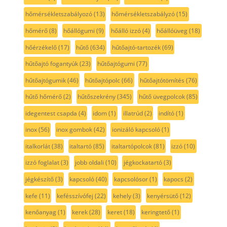
hőmérsékletszabályozó
(13)
hőmérsékletszabályzó
(15)
hőmérő
(8)
hőállógumi
(9)
hőálló izzó
(4)
hőállóüveg
(18)
hőérzékelő
(17)
hűtő
(634)
hűtőajtó-tartozék
(69)
hűtőajtó fogantyúk
(23)
hűtőajtógumi
(77)
hűtőajtógumik
(46)
hűtőajtópolc
(66)
hűtőajtótömítés
(76)
hűtő hőmérő
(2)
hűtőszekrény
(345)
hűtő üvegpolcok
(85)
idegentest csapda
(4)
idom
(1)
illatrúd
(2)
indító
(1)
inox
(56)
inox gombok
(42)
ionizáló kapcsoló
(1)
italkorlát
(38)
italtartó
(85)
italtartópolcok
(81)
izzó
(10)
izzó foglalat
(3)
jobb oldali
(10)
jégkockatartó
(3)
jégkészítő
(3)
kapcsoló
(40)
kapcsolósor
(1)
kapocs
(2)
kefe
(11)
kefésszívófej
(22)
kehely
(3)
kenyérsütő
(12)
kenőanyag
(1)
kerek
(28)
keret
(18)
keringtető
(1)