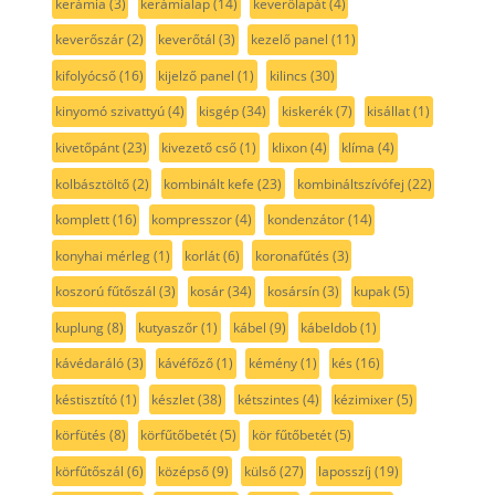
kerámia
(3)
kerámialap
(14)
keverőlapát
(4)
keverőszár
(2)
keverőtál
(3)
kezelő panel
(11)
kifolyócső
(16)
kijelző panel
(1)
kilincs
(30)
kinyomó szivattyú
(4)
kisgép
(34)
kiskerék
(7)
kisállat
(1)
kivetőpánt
(23)
kivezető cső
(1)
klixon
(4)
klíma
(4)
kolbásztöltő
(2)
kombinált kefe
(23)
kombináltszívófej
(22)
komplett
(16)
kompresszor
(4)
kondenzátor
(14)
konyhai mérleg
(1)
korlát
(6)
koronafűtés
(3)
koszorú fűtőszál
(3)
kosár
(34)
kosársín
(3)
kupak
(5)
kuplung
(8)
kutyaszőr
(1)
kábel
(9)
kábeldob
(1)
kávédaráló
(3)
kávéfőző
(1)
kémény
(1)
kés
(16)
késtisztító
(1)
készlet
(38)
kétszintes
(4)
kézimixer
(5)
körfütés
(8)
körfűtőbetét
(5)
kör fűtőbetét
(5)
körfűtőszál
(6)
középső
(9)
külső
(27)
laposszíj
(19)