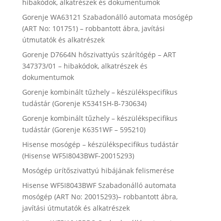
hibakódok, alkatrészek és dokumentumok
Gorenje WA63121 Szabadonálló automata mosógép
(ART No: 101751) – robbantott ábra, javítási
útmutatók és alkatrészek
Gorenje D7664N hőszivattyús szárítógép – ART
347373/01 – hibakódok, alkatrészek és
dokumentumok
Gorenje kombinált tűzhely – készülékspecifikus
tudástár (Gorenje K5341SH-B-730634)
Gorenje kombinált tűzhely – készülékspecifikus
tudástár (Gorenje K6351WF – 595210)
Hisense mosógép – készülékspecifikus tudástár
(Hisense WF5I8043BWF-20015293)
Mosógép ürítőszivattyú hibájának felismerése
Hisense WF5I8043BWF Szabadonálló automata
mosógép (ART No: 20015293)– robbantott ábra,
javítási útmutatók és alkatrészek