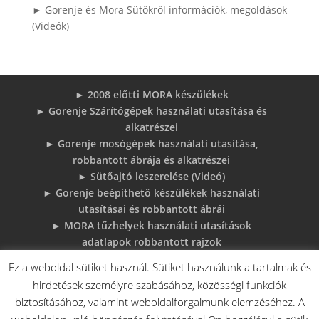
► Gorenje és Mora Sütőkről információk, megoldások
(Videók)
► 2008 előtti MORA készülékek
► Gorenje Szárítógépek használati utasítása és
alkatrészei
► Gorenje mosógépek használati utasítása,
robbantott ábrája és alkatrészei
► Sütőajtó leszerelése (Videó)
► Gorenje beépíthető készülékek használati
utasításai és robbantott ábrái
► MORA tűzhelyek használati utasítások
adatlapok robbantott rajzok
► Gorenje Bojler Vízkő problémák és
Ez a weboldal sütiket használ. Sütiket használunk a tartalmak és
megoldások
hirdetések személyre szabásához, közösségi funkciók
► 6 gyakori sütő hiba, és megoldások
biztosításához, valamint weboldalforgalmunk elemzéséhez. A
♦Gorenje Háztartásigépek adattábláiról: