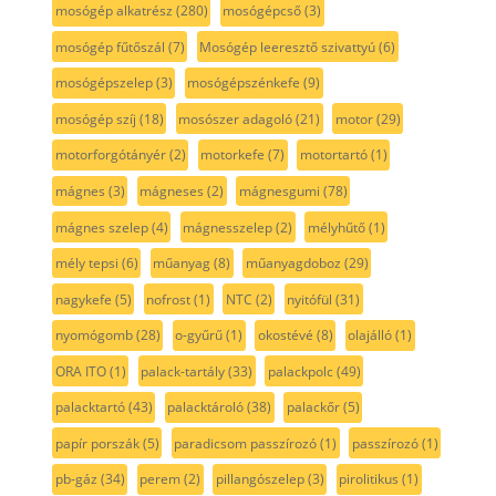
mosógép alkatrész
(280)
mosógépcső
(3)
mosógép fűtőszál
(7)
Mosógép leeresztő szivattyú
(6)
mosógépszelep
(3)
mosógépszénkefe
(9)
mosógép szíj
(18)
mosószer adagoló
(21)
motor
(29)
motorforgótányér
(2)
motorkefe
(7)
motortartó
(1)
mágnes
(3)
mágneses
(2)
mágnesgumi
(78)
mágnes szelep
(4)
mágnesszelep
(2)
mélyhűtő
(1)
mély tepsi
(6)
műanyag
(8)
műanyagdoboz
(29)
nagykefe
(5)
nofrost
(1)
NTC
(2)
nyitófül
(31)
nyomógomb
(28)
o-gyűrű
(1)
okostévé
(8)
olajálló
(1)
ORA ITO
(1)
palack-tartály
(33)
palackpolc
(49)
palacktartó
(43)
palacktároló
(38)
palackőr
(5)
papír porszák
(5)
paradicsom passzírozó
(1)
passzírozó
(1)
pb-gáz
(34)
perem
(2)
pillangószelep
(3)
pirolitikus
(1)