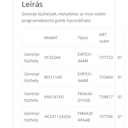
Leírás
Gorenje tűzhelyek, melyekhez az Inox sütési
programválasztó gomb használható:
ART
Modell
Típus
szám
Gorenje
EVP331-
VT322AX
737723
01
tűzhely
444M
Gorenje
EVP331-
BI3111AX
733464
01
tűzhely
444M
Gorenje
FK6A3A-
KK6141XD
734817
01
tűzhely
D1G5E
Gorenje
FM6A3E-
HC63112AXZA
737706
01
tűzhely
APA4B