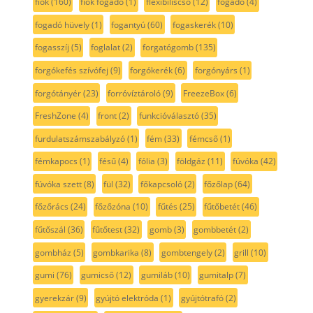
fiók
(160)
fiók fogadó
(1)
flexibiliscső
(12)
fogadó
(4)
fogadó hüvely
(1)
fogantyú
(60)
fogaskerék
(10)
fogasszíj
(5)
foglalat
(2)
forgatógomb
(135)
forgókefés szívófej
(9)
forgókerék
(6)
forgónyárs
(1)
forgótányér
(23)
forróvíztároló
(9)
FreezeBox
(6)
FreshZone
(4)
front
(2)
funkcióválasztó
(35)
furdulatszámszabályzó
(1)
fém
(33)
fémcső
(1)
fémkapocs
(1)
fésű
(4)
fólia
(3)
földgáz
(11)
fúvóka
(42)
fúvóka szett
(8)
fül
(32)
főkapcsoló
(2)
főzőlap
(64)
főzőrács
(24)
főzőzóna
(10)
fűtés
(25)
fűtőbetét
(46)
fűtőszál
(36)
fűtőtest
(32)
gomb
(3)
gombbetét
(2)
gombház
(5)
gombkarika
(8)
gombtengely
(2)
grill
(10)
gumi
(76)
gumicső
(12)
gumiláb
(10)
gumitalp
(7)
gyerekzár
(9)
gyújtó elektróda
(1)
gyújtótrafó
(2)