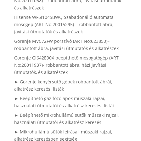
No:20011068) – robbantott ábra, javítási útmutatók
és alkatrészek
Hisense WF5I1045BWQ Szabadonálló automata
mosógép (ART No:20015295) – robbantott ábra,
javítási útmutatók és alkatrészek
Gorenje MVC72FW porszívó (ART No:623850)–
robbantott ábra, javítási útmutatók és alkatrészek
Gorenje GI642E90X beépíthető mosogatógép (ART
No:20011937)- robbantott ábra, házi javítási
útmutatók, és alkatrészek
► Gorenje kenyérsütő gépek robbantott ábrái,
alkatrész keresési listák
► Beépíthető gáz főzőlapok műszaki rajzai,
használati útmutatói és alkatrész keresési listái
► Beépíthető mikrohullámú sütők műszaki rajzai,
használati útmutatói és alkatrész keresés
► Mikrohullámú sütők leírásai, műszaki rajzai,
alkatrész keresésben segítség