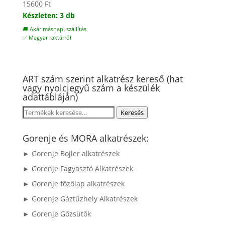
15600
Ft
Készleten: 3 db
🚚 Akár másnapi szállítás
✅ Magyar raktárról
ART szám szerint alkatrész kereső (hat
vagy nyolcjegyű szám a készülék
adattábláján)
Keresés
Keresés
a
következőre:
Gorenje és MORA alkatrészek:
► Gorenje Bojler alkatrészek
► Gorenje Fagyasztó Alkatrészek
► Gorenje főzőlap alkatrészek
► Gorenje Gáztűzhely Alkatrészek
► Gorenje Gőzsütők