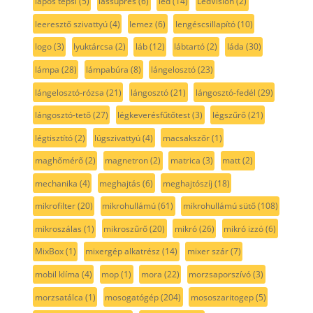
lapos tepsi
(5)
lassúprés
(6)
led
(14)
LedVision
(2)
leeresztő szivattyú
(4)
lemez
(6)
lengéscsillapító
(10)
logo
(3)
lyuktárcsa
(2)
láb
(12)
lábtartó
(2)
láda
(30)
lámpa
(28)
lámpabúra
(8)
lángelosztó
(23)
lángelosztó-rózsa
(21)
lángosztó
(21)
lángosztó-fedél
(29)
lángosztó-tető
(27)
légkeverésfűtőtest
(3)
légszűrő
(21)
légtisztító
(2)
lúgszivattyú
(4)
macsakszőr
(1)
maghőmérő
(2)
magnetron
(2)
matrica
(3)
matt
(2)
mechanika
(4)
meghajtás
(6)
meghajtószíj
(18)
mikrofilter
(20)
mikrohullámú
(61)
mikrohullámú sütő
(108)
mikroszálas
(1)
mikroszűrő
(20)
mikró
(26)
mikró izzó
(6)
MixBox
(1)
mixergép alkatrész
(14)
mixer szár
(7)
mobil klíma
(4)
mop
(1)
mora
(22)
morzsaporszívó
(3)
morzsatálca
(1)
mosogatógép
(204)
mososzaritogep
(5)