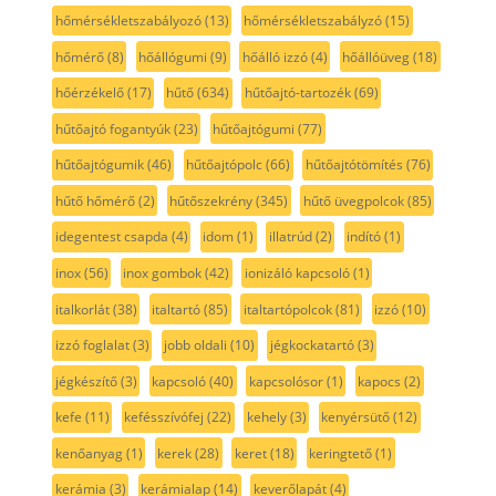
hőmérsékletszabályozó
(13)
hőmérsékletszabályzó
(15)
hőmérő
(8)
hőállógumi
(9)
hőálló izzó
(4)
hőállóüveg
(18)
hőérzékelő
(17)
hűtő
(634)
hűtőajtó-tartozék
(69)
hűtőajtó fogantyúk
(23)
hűtőajtógumi
(77)
hűtőajtógumik
(46)
hűtőajtópolc
(66)
hűtőajtótömítés
(76)
hűtő hőmérő
(2)
hűtőszekrény
(345)
hűtő üvegpolcok
(85)
idegentest csapda
(4)
idom
(1)
illatrúd
(2)
indító
(1)
inox
(56)
inox gombok
(42)
ionizáló kapcsoló
(1)
italkorlát
(38)
italtartó
(85)
italtartópolcok
(81)
izzó
(10)
izzó foglalat
(3)
jobb oldali
(10)
jégkockatartó
(3)
jégkészítő
(3)
kapcsoló
(40)
kapcsolósor
(1)
kapocs
(2)
kefe
(11)
kefésszívófej
(22)
kehely
(3)
kenyérsütő
(12)
kenőanyag
(1)
kerek
(28)
keret
(18)
keringtető
(1)
kerámia
(3)
kerámialap
(14)
keverőlapát
(4)