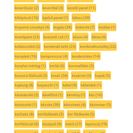
keverőszár
(2)
keverőtál
(3)
kezelő panel
(11)
kifolyócső
(16)
kijelző panel
(1)
kilincs
(30)
kinyomó szivattyú
(4)
kisgép
(34)
kiskerék
(7)
kisállat
(1)
kivetőpánt
(23)
kivezető cső
(1)
klixon
(4)
klíma
(4)
kolbásztöltő
(2)
kombinált kefe
(23)
kombináltszívófej
(22)
komplett
(16)
kompresszor
(4)
kondenzátor
(14)
konyhai mérleg
(1)
korlát
(6)
koronafűtés
(3)
koszorú fűtőszál
(3)
kosár
(34)
kosársín
(3)
kupak
(5)
kuplung
(8)
kutyaszőr
(1)
kábel
(9)
kábeldob
(1)
kávédaráló
(3)
kávéfőző
(1)
kémény
(1)
kés
(16)
késtisztító
(1)
készlet
(38)
kétszintes
(4)
kézimixer
(5)
körfütés
(8)
körfűtőbetét
(5)
kör fűtőbetét
(5)
körfűtőszál
(6)
középső
(9)
külső
(27)
laposszíj
(19)