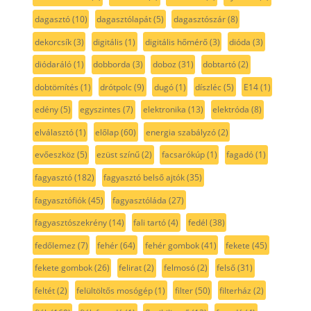
dagasztó
(10)
dagasztólapát
(5)
dagasztószár
(8)
dekorcsík
(3)
digitális
(1)
digitális hőmérő
(3)
dióda
(3)
diódaráló
(1)
dobborda
(3)
doboz
(31)
dobtartó
(2)
dobtömítés
(1)
drótpolc
(9)
dugó
(1)
díszléc
(5)
E14
(1)
edény
(5)
egyszintes
(7)
elektronika
(13)
elektróda
(8)
elválasztó
(1)
előlap
(60)
energia szabályzó
(2)
evőeszköz
(5)
ezüst színű
(2)
facsarókúp
(1)
fagadó
(1)
fagyasztó
(182)
fagyasztó belső ajtók
(35)
fagyasztófiók
(45)
fagyasztóláda
(27)
fagyasztószekrény
(14)
fali tartó
(4)
fedél
(38)
fedőlemez
(7)
fehér
(64)
fehér gombok
(41)
fekete
(45)
fekete gombok
(26)
felirat
(2)
felmosó
(2)
felső
(31)
feltét
(2)
felültöltős mosógép
(1)
filter
(50)
filterház
(2)