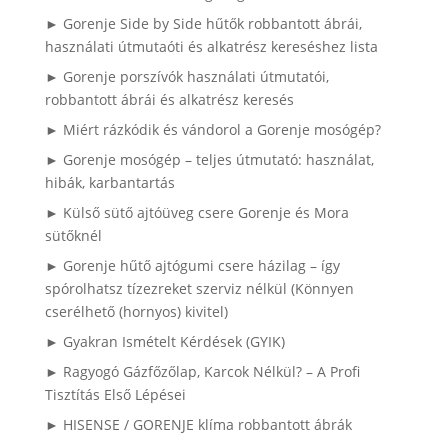
► Gorenje Side by Side hűtők robbantott ábrái,
használati útmutaóti és alkatrész kereséshez lista
► Gorenje porszívók használati útmutatói,
robbantott ábrái és alkatrész keresés
► Miért rázkódik és vándorol a Gorenje mosógép?
► Gorenje mosógép – teljes útmutató: használat,
hibák, karbantartás
► Külső sütő ajtóüveg csere Gorenje és Mora
sütőknél
► Gorenje hűtő ajtógumi csere házilag – így
spórolhatsz tízezreket szerviz nélkül (Könnyen
cserélhető (hornyos) kivitel)
► Gyakran Ismételt Kérdések (GYIK)
► Ragyogó Gázfőzőlap, Karcok Nélkül? – A Profi
Tisztítás Első Lépései
► HISENSE / GORENJE klíma robbantott ábrák