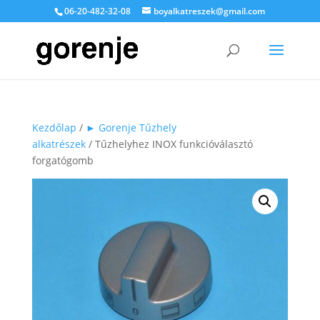
06-20-482-32-08
boyalkatreszek@gmail.com
Kezdőlap
/
► Gorenje Tűzhely
alkatrészek
/ Tűzhelyhez INOX funkcióválasztó
forgatógomb