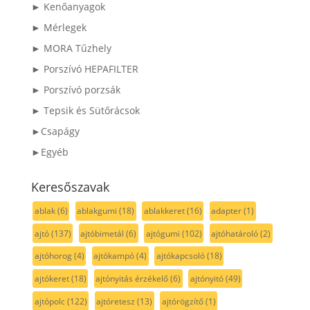
► Kenőanyagok
► Mérlegek
► MORA Tűzhely
► Porszívó HEPAFILTER
► Porszívó porzsák
► Tepsik és Sütőrácsok
►Csapágy
►Egyéb
Keresőszavak
ablak
(6)
ablakgumi
(18)
ablakkeret
(16)
adapter
(1)
ajtó
(137)
ajtóbimetál
(6)
ajtógumi
(102)
ajtóhatároló
(2)
ajtóhorog
(4)
ajtókampó
(4)
ajtókapcsoló
(18)
ajtókeret
(18)
ajtónyitás érzékelő
(6)
ajtónyitó
(49)
ajtópolc
(122)
ajtóretesz
(13)
ajtórögzítő
(1)