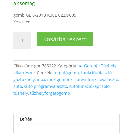
a csomag
gomb GE 6-201B K36E 022/9005
Készleten
Tűzhelyhez
Kosárba teszem
INOX
funkcióválasztó
forgatógomb
mennyiség
Cikkszám:
gor 785222
Kategória:
► Gorenje Tűzhely
alkatrészek
Címkék:
forgatógomb
,
funkcióválasztó
,
gáztűzhely
,
inox
,
inox gombok
,
sütési funkcióválasztó
,
sütő
,
sütő programválasztó
,
sütőfunkciókapcsoló
,
tűzhely
,
tűzhelyforgatógomb
Leírás