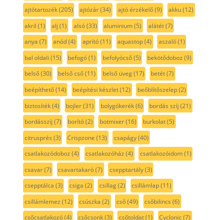
ajtótartozék
(205)
ajtózár
(34)
ajtó érzékelő
(9)
akku
(12)
akril
(1)
alj
(1)
alsó
(33)
aluminium
(5)
alátét
(7)
anya
(7)
anód
(4)
aprító
(11)
aquastop
(4)
aszaló
(1)
bal oldali
(15)
befogó
(1)
befolyócső
(5)
bekötődoboz
(9)
belső
(30)
belső cső
(11)
belső üveg
(17)
betét
(7)
beépíthető
(14)
beépítési készlet
(12)
beőblítőszelep
(2)
biztosíték
(4)
bojler
(31)
bolygókerék
(6)
bordás szíj
(21)
bordásszíj
(7)
borító
(2)
botmixer
(16)
burkolat
(5)
citrusprés
(3)
Crispzone
(13)
csapágy
(40)
csatlakozódoboz
(4)
csatlakozóház
(4)
csatlakozóidom
(1)
csavar
(7)
csavartakaró
(7)
csepptartály
(3)
csepptálca
(3)
csiga
(2)
csillag
(2)
csillámlap
(11)
csillámlemez
(12)
csúszka
(2)
cső
(49)
csőbilincs
(6)
csőcsatlakozó
(4)
csőcsonk
(3)
csőtoldat
(1)
Cyclonic
(7)