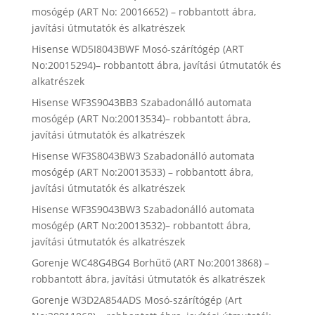
mosógép (ART No: 20016652) – robbantott ábra,
javítási útmutatók és alkatrészek
Hisense WD5I8043BWF Mosó-szárítógép (ART
No:20015294)– robbantott ábra, javítási útmutatók és
alkatrészek
Hisense WF3S9043BB3 Szabadonálló automata
mosógép (ART No:20013534)– robbantott ábra,
javítási útmutatók és alkatrészek
Hisense WF3S8043BW3 Szabadonálló automata
mosógép (ART No:20013533) – robbantott ábra,
javítási útmutatók és alkatrészek
Hisense WF3S9043BW3 Szabadonálló automata
mosógép (ART No:20013532)– robbantott ábra,
javítási útmutatók és alkatrészek
Gorenje WC48G4BG4 Borhűtő (ART No:20013868) –
robbantott ábra, javítási útmutatók és alkatrészek
Gorenje W3D2A854ADS Mosó-szárítógép (Art