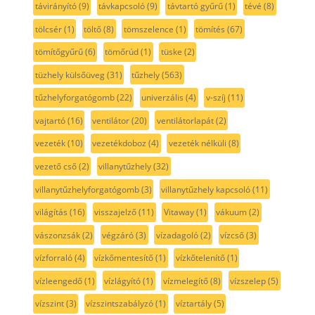
távirányító
(9)
távkapcsoló
(9)
távtartó gyűrű
(1)
tévé
(8)
tölcsér
(1)
töltő
(8)
tömszelence
(1)
tömítés
(67)
tömítőgyűrű
(6)
tömőrúd
(1)
tüske
(2)
tüzhely külsőüveg
(31)
tűzhely
(563)
tűzhelyforgatógomb
(22)
univerzális
(4)
v-szíj
(11)
vajtartó
(16)
ventilátor
(20)
ventilátorlapát
(2)
vezeték
(10)
vezetékdoboz
(4)
vezeték nélküli
(8)
vezető cső
(2)
villanytűzhely
(32)
villanytűzhelyforgatógomb
(3)
villanytűzhely kapcsoló
(11)
világítás
(16)
visszajelző
(11)
Vitaway
(1)
vákuum
(2)
vászonzsák
(2)
végzáró
(3)
vízadagoló
(2)
vízcső
(3)
vízforraló
(4)
vízkőmentesítő
(1)
vízkőtelenítő
(1)
vízleengedő
(1)
vízlágyító
(1)
vízmelegítő
(8)
vízszelep
(5)
vízszint
(3)
vízszintszabályzó
(1)
víztartály
(5)