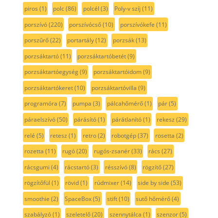
piros
(1)
polc
(86)
polcél
(3)
Poly-v szíj
(11)
porszívó
(220)
porszívócső
(10)
porszívókefe
(11)
porszűrő
(22)
portartály
(12)
porzsák
(13)
porzsáktartó
(11)
porzsáktartóbetét
(9)
porzsáktartóegység
(9)
porzsáktartóidom
(9)
porzsáktartókeret
(10)
porzsáktartóvilla
(9)
programóra
(7)
pumpa
(3)
pálcahőmérő
(1)
pár
(5)
páraelszívó
(50)
párásító
(1)
párátlanító
(1)
rekesz
(29)
relé
(5)
retesz
(1)
retro
(2)
robotgép
(37)
rosetta
(2)
rozetta
(11)
rugó
(20)
rugós-zsanér
(33)
rács
(27)
rácsgumi
(4)
rácstartó
(3)
résszívó
(8)
rögzítő
(27)
rögzítőfül
(1)
rövid
(1)
rúdmixer
(14)
side by side
(53)
smoothie
(2)
SpaceBox
(5)
stift
(10)
sutő hőmérő
(4)
szabályzó
(1)
szeletelő
(20)
szennytálca
(1)
szenzor
(5)