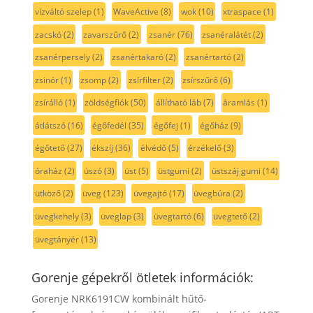
vízváltó szelep
(1)
WaveActive
(8)
wok
(10)
xtraspace
(1)
zacskó
(2)
zavarszűrő
(2)
zsanér
(76)
zsanéralátét
(2)
zsanérpersely
(2)
zsanértakaró
(2)
zsanértartó
(2)
zsinór
(1)
zsomp
(2)
zsírfilter
(2)
zsírszűrő
(6)
zsírálló
(1)
zöldségfiók
(50)
állítható láb
(7)
áramlás
(1)
átlátszó
(16)
égőfedél
(35)
égőfej
(1)
égőház
(9)
égőtető
(27)
ékszíj
(36)
élvédő
(5)
érzékelő
(3)
óraház
(2)
úszó
(3)
üst
(5)
üstgumi
(2)
üstszáj gumi
(14)
ütköző
(2)
üveg
(123)
üvegajtó
(17)
üvegbúra
(2)
üvegkehely
(3)
üveglap
(3)
üvegtartó
(6)
üvegtető
(2)
üvegtányér
(13)
Gorenje gépekről ötletek információk:
Gorenje NRK6191CW kombinált hűtő-