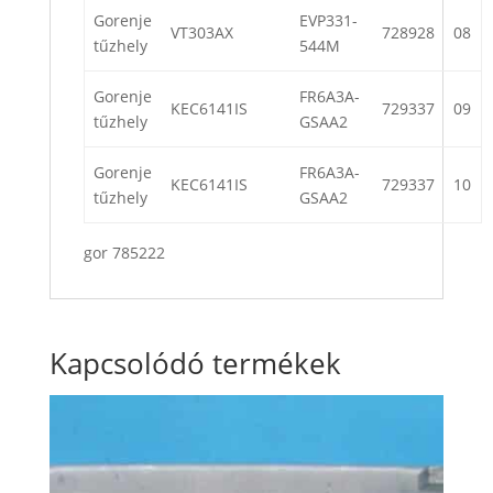
Gorenje
EVP331-
VT303AX
728928
08
tűzhely
544M
Gorenje
FR6A3A-
KEC6141IS
729337
09
tűzhely
GSAA2
Gorenje
FR6A3A-
KEC6141IS
729337
10
tűzhely
GSAA2
gor 785222
Kapcsolódó termékek