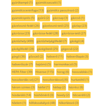
gyúrókampó
(1)
gyümölcsaszaló
(1)
gyümölcscentrifuga
(13)
gyümölcs passzírozó
(2)
gyümölcsprés
(5)
gyűrű
(2)
gázcsap
(3)
gázcső
(1)
gázelosztó-fedél
(26)
gázelosztó-tető
(25)
gázlap
(23)
gázrózsa
(23)
gázrózsa-fedél
(28)
gázrózsa-tető
(27)
gáztűzhely
(499)
gáztűzhelyégőfedél
(7)
gázégő
(4)
gázégőfedél
(28)
gázégőtető
(25)
gégecső
(22)
görgő
(36)
gőzsütő
(2)
habverő
(11)
habverőlapát
(3)
habverőszár
(7)
hajtómű
(5)
harmonikacső
(5)
HEPA Filter
(39)
Hisense
(115)
horog
(6)
hosszabítás
(1)
hosszbordás szíj
(21)
hosszbordásszíj
(6)
hurkatöltő
(1)
három szintes
(3)
hátfal
(1)
hátlap
(2)
házrész
(6)
húsdaráló
(14)
húshőmérő
(3)
hüvely
(2)
hőcserélő
(2)
hőelem
(1)
hőfokszabályzó
(48)
hőkorlátozó
(3)