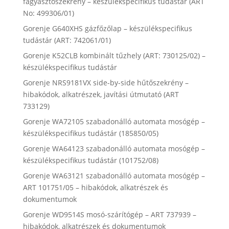
fagyasztószekrény – készülékspecifikus tudástár (ART
No: 499306/01)
Gorenje G640XHS gázfőzőlap – készülékspecifikus
tudástár (ART: 742061/01)
Gorenje K52CLB kombinált tűzhely (ART: 730125/02) –
készülékspecifikus tudástár
Gorenje NRS9181VX side-by-side hűtőszekrény –
hibakódok, alkatrészek, javítási útmutató (ART
733129)
Gorenje WA72105 szabadonálló automata mosógép –
készülékspecifikus tudástár (185850/05)
Gorenje WA64123 szabadonálló automata mosógép –
készülékspecifikus tudástár (101752/08)
Gorenje WA63121 szabadonálló automata mosógép –
ART 101751/05 – hibakódok, alkatrészek és
dokumentumok
Gorenje WD9514S mosó-szárítógép – ART 737939 –
hibakódok, alkatrészek és dokumentumok