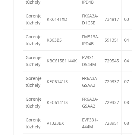
tűzhely
IPD4B
Gorenje
FK6A3A-
KK6141XD
734817
03
tűzhely
D1G5E
Gorenje
FM513A-
K363BS
591351
04
tűzhely
IPD4B
Gorenje
EV331-
KBC615E114XK
729545
04
tűzhely
D544M
Gorenje
FR6A3A-
KEC6141IS
729337
07
tűzhely
GSAA2
Gorenje
FR6A3A-
KEC6141IS
729337
08
tűzhely
GSAA2
Gorenje
EVP331-
VT323BX
728951
08
tűzhely
444M