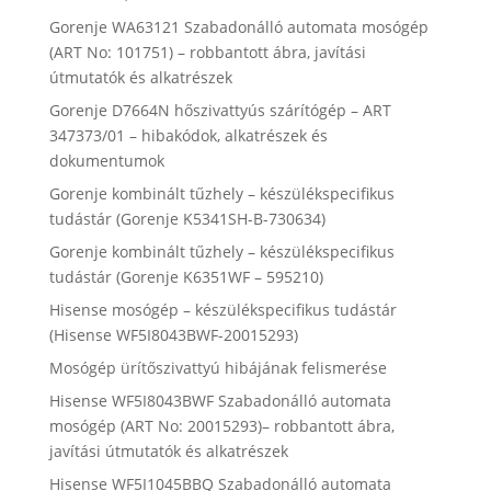
Gorenje WA63121 Szabadonálló automata mosógép
(ART No: 101751) – robbantott ábra, javítási
útmutatók és alkatrészek
Gorenje D7664N hőszivattyús szárítógép – ART
347373/01 – hibakódok, alkatrészek és
dokumentumok
Gorenje kombinált tűzhely – készülékspecifikus
tudástár (Gorenje K5341SH-B-730634)
Gorenje kombinált tűzhely – készülékspecifikus
tudástár (Gorenje K6351WF – 595210)
Hisense mosógép – készülékspecifikus tudástár
(Hisense WF5I8043BWF-20015293)
Mosógép ürítőszivattyú hibájának felismerése
Hisense WF5I8043BWF Szabadonálló automata
mosógép (ART No: 20015293)– robbantott ábra,
javítási útmutatók és alkatrészek
Hisense WF5I1045BBQ Szabadonálló automata