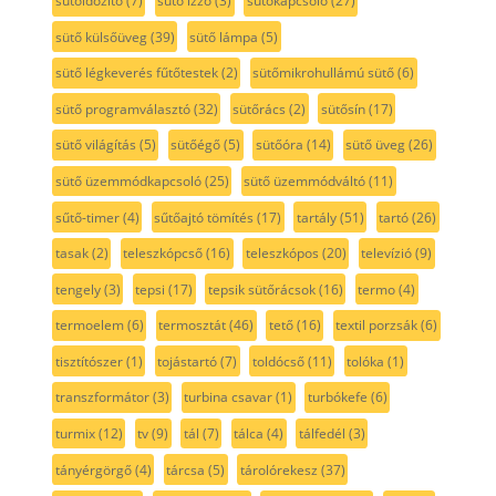
sütőidőzítő
(7)
sütő izzó
(3)
sütőkapcsoló
(27)
sütő külsőüveg
(39)
sütő lámpa
(5)
sütő légkeverés fűtőtestek
(2)
sütőmikrohullámú sütő
(6)
sütő programválasztó
(32)
sütőrács
(2)
sütősín
(17)
sütő világítás
(5)
sütőégő
(5)
sütőóra
(14)
sütő üveg
(26)
sütő üzemmódkapcsoló
(25)
sütő üzemmódváltó
(11)
sűtő-timer
(4)
sűtőajtó tömítés
(17)
tartály
(51)
tartó
(26)
tasak
(2)
teleszkópcső
(16)
teleszkópos
(20)
televízió
(9)
tengely
(3)
tepsi
(17)
tepsik sütőrácsok
(16)
termo
(4)
termoelem
(6)
termosztát
(46)
tető
(16)
textil porzsák
(6)
tisztítószer
(1)
tojástartó
(7)
toldócső
(11)
tolóka
(1)
transzformátor
(3)
turbina csavar
(1)
turbókefe
(6)
turmix
(12)
tv
(9)
tál
(7)
tálca
(4)
tálfedél
(3)
tányérgörgő
(4)
tárcsa
(5)
tárolórekesz
(37)