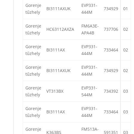
Gorenje
EVP331-
BI3111AXUK
734929
01
tűzhely
444M
Gorenje
FM6A3E-
HC63112AXZA
737706
02
tűzhely
APA4B
Gorenje
EVP331-
BI3111AX
733464
02
tűzhely
444M
Gorenje
EVP331-
BI3111AXUK
734929
02
tűzhely
444M
Gorenje
EVP331-
VT313BX
734392
03
tűzhely
544M
Gorenje
EVP331-
BI3111AX
733464
03
tűzhely
444M
Gorenje
FM513A-
K363BS
591351
03