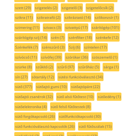
szett
(29)
szigetelés
(2)
szigetelő
(3)
szigetelőcsík
(2)
szikra
(11)
szikratrafó
(2)
szikráztató
(14)
szilikonzsír
(1)
szimering
(11)
szivacs
(3)
szivattyú
(17)
szárítógép
(101)
szárítógép szíj
(14)
szén
(7)
szénfilter
(18)
szénkefe
(12)
Szénkefék
(7)
szénszűrő
(3)
Szíj
(6)
színtelen
(17)
szívócső
(11)
szívófej
(39)
szórókar
(36)
szöszemelő
(1)
szürke
(8)
szűkítő
(2)
szűrő
(97)
szűrőház
(5)
sárga
(1)
sín
(27)
sótartály
(12)
sütési funkcióválasztó
(34)
sütő
(377)
sütőajtó gumi
(10)
sütőajtópánt
(22)
sütőajtó zsanérok
(32)
sütő alsó fűtőtest
(10)
sütőedény
(1)
sütőelektronika
(4)
sütő felső fűtőtestek
(8)
sütő forgókapcsoló
(26)
sütőfunkciókapcsoló
(30)
sütő funkcióválasztó kapcsolók
(26)
sütő fűtőszálak
(15)