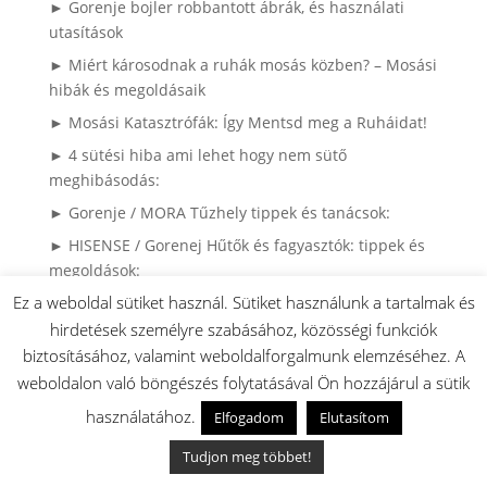
► Gorenje bojler robbantott ábrák, és használati
utasítások
► Miért károsodnak a ruhák mosás közben? – Mosási
hibák és megoldásaik
► Mosási Katasztrófák: Így Mentsd meg a Ruháidat!
► 4 sütési hiba ami lehet hogy nem sütő
meghibásodás:
► Gorenje / MORA Tűzhely tippek és tanácsok:
► HISENSE / Gorenej Hűtők és fagyasztók: tippek és
megoldások:
Ez a weboldal sütiket használ. Sütiket használunk a tartalmak és
► LOC gyerekzár Gorenje és MORA készülékeken:
hirdetések személyre szabásához, közösségi funkciók
► Gorenje és MORA Gázkészülékek PB gázra
biztosításához, valamint weboldalforgalmunk elemzéséhez. A
átalakítása:
weboldalon való böngészés folytatásával Ön hozzájárul a sütik
► Kenyérsütő bordásszíjak: Hossz és szélesség infók
használatához.
Elfogadom
Elutasítom
► Hisense hűtő beazonosítása adattábla alapján
Tudjon meg többet!
► gorenjealkatreszek.hu csapatának youtube videói