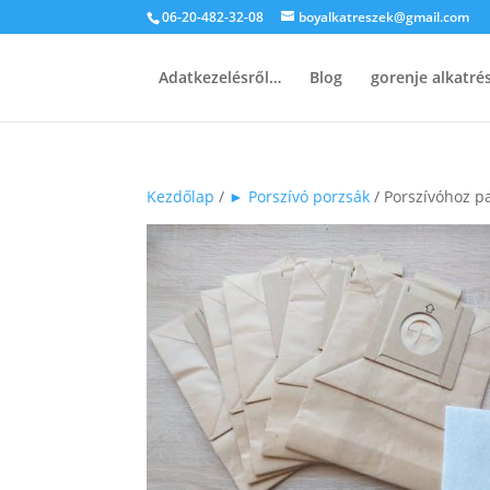
06-20-482-32-08
boyalkatreszek@gmail.com
Adatkezelésről…
Blog
gorenje alkatr
Kezdőlap
/
► Porszívó porzsák
/ Porszívóhoz p