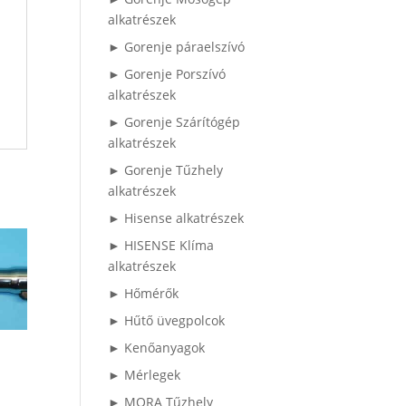
alkatrészek
► Gorenje páraelszívó
► Gorenje Porszívó
alkatrészek
► Gorenje Szárítógép
alkatrészek
► Gorenje Tűzhely
alkatrészek
► Hisense alkatrészek
► HISENSE Klíma
alkatrészek
► Hőmérők
► Hűtő üvegpolcok
► Kenőanyagok
► Mérlegek
► MORA Tűzhely