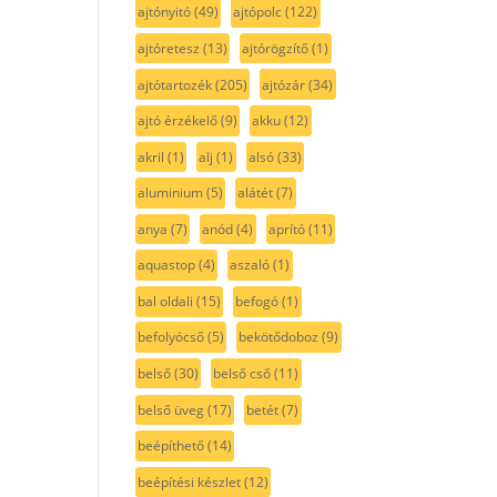
ajtónyitó
(49)
ajtópolc
(122)
ajtóretesz
(13)
ajtórögzítő
(1)
ajtótartozék
(205)
ajtózár
(34)
ajtó érzékelő
(9)
akku
(12)
akril
(1)
alj
(1)
alsó
(33)
aluminium
(5)
alátét
(7)
anya
(7)
anód
(4)
aprító
(11)
aquastop
(4)
aszaló
(1)
bal oldali
(15)
befogó
(1)
befolyócső
(5)
bekötődoboz
(9)
belső
(30)
belső cső
(11)
belső üveg
(17)
betét
(7)
beépíthető
(14)
beépítési készlet
(12)