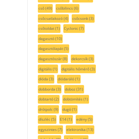
cső
(49)
csőbilincs
(6)
csőcsatlakozó
(4)
csőcsonk
(3)
csőtoldat
(1)
Cyclonic
(7)
dagasztó
(10)
dagasztólapát
(5)
dagasztószár
(8)
dekorcsík
(3)
digitális
(1)
digitális hőmérő
(3)
dióda
(3)
diódaráló
(1)
dobborda
(3)
doboz
(31)
dobtartó
(2)
dobtömítés
(1)
drótpolc
(9)
dugó
(1)
díszléc
(5)
E14
(1)
edény
(5)
egyszintes
(7)
elektronika
(13)