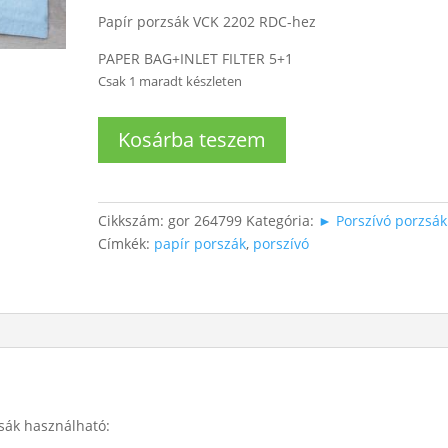
Papír porzsák VCK 2202 RDC-hez
PAPER BAG+INLET FILTER 5+1
Csak 1 maradt készleten
Porszívóhoz
Kosárba teszem
papír
porzsák
mennyiség
Cikkszám:
gor 264799
Kategória:
► Porszívó porzsák
Címkék:
papír porszák
,
porszívó
sák használható: