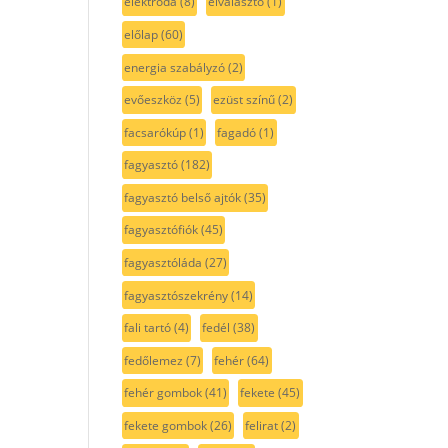
elektróda
(8)
elválasztó
(1)
előlap
(60)
energia szabályzó
(2)
evőeszköz
(5)
ezüst színű
(2)
facsarókúp
(1)
fagadó
(1)
fagyasztó
(182)
fagyasztó belső ajtók
(35)
fagyasztófiók
(45)
fagyasztóláda
(27)
fagyasztószekrény
(14)
fali tartó
(4)
fedél
(38)
fedőlemez
(7)
fehér
(64)
fehér gombok
(41)
fekete
(45)
fekete gombok
(26)
felirat
(2)