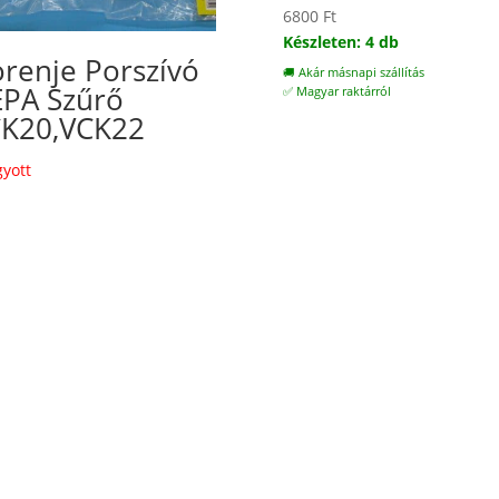
6800
Ft
Készleten: 4 db
renje Porszívó
🚚 Akár másnapi szállítás
PA Szűrő
✅ Magyar raktárról
K20,VCK22
gyott