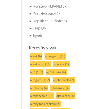
► Porszívó HEPAFILTER
► Porszívó porzsák
► Tepsik és Sütőrácsok
►Csapágy
►Egyéb
Keresőszavak
ablak
(6)
ablakgumi
(18)
ablakkeret
(16)
adapter
(1)
ajtó
(137)
ajtóbimetál
(6)
ajtógumi
(102)
ajtóhatároló
(2)
ajtóhorog
(4)
ajtókampó
(4)
ajtókapcsoló
(18)
ajtókeret
(18)
ajtónyitás érzékelő
(6)