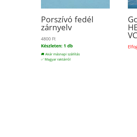
Porszívó fedél
Go
zárnyelv
HE
VC
4800
Ft
Készleten: 1 db
Elfo
🚚 Akár másnapi szállítás
✅ Magyar raktárról