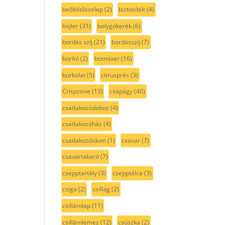
beőblítőszelep
(2)
biztosíték
(4)
bojler
(31)
bolygókerék
(6)
bordás szíj
(21)
bordásszíj
(7)
borító
(2)
botmixer
(16)
burkolat
(5)
citrusprés
(3)
Crispzone
(13)
csapágy
(40)
csatlakozódoboz
(4)
csatlakozóház
(4)
csatlakozóidom
(1)
csavar
(7)
csavartakaró
(7)
csepptartály
(3)
csepptálca
(3)
csiga
(2)
csillag
(2)
csillámlap
(11)
csillámlemez
(12)
csúszka
(2)