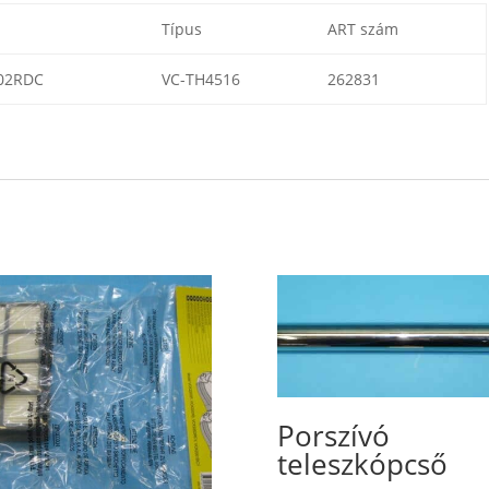
Típus
ART szám
02RDC
VC-TH4516
262831
Porszívó
teleszkópcső