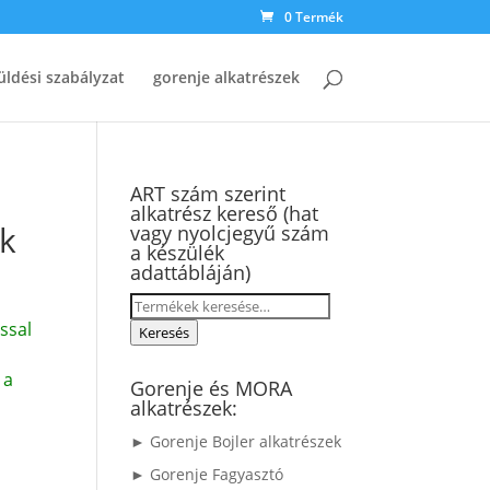
0 Termék
üldési szabályzat
gorenje alkatrészek
ART szám szerint
alkatrész kereső (hat
ák
vagy nyolcjegyű szám
a készülék
adattábláján)
Keresés
ssal
a
Keresés
következőre:
 a
Gorenje és MORA
alkatrészek:
► Gorenje Bojler alkatrészek
► Gorenje Fagyasztó