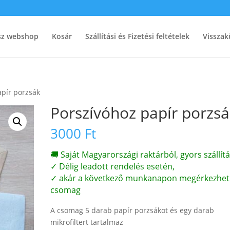
ész webshop
Kosár
Szállítási és Fizetési feltételek
Visszak
apír porzsák
Porszívóhoz papír porzs
3000
Ft
🚚 Saját Magyarországi raktárból, gyors szállítá
✓ Délig leadott rendelés esetén,
✓ akár a következő munkanapon megérkezhet
csomag
A csomag 5 darab papír porzsákot és egy darab
mikrofiltert tartalmaz