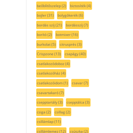
beőblítőszelep
(2)
biztosíték
(4)
bojler
(31)
bolygókerék
(6)
bordás szíj
(21)
bordásszíj
(7)
borító
(2)
botmixer
(16)
burkolat
(5)
citrusprés
(3)
Crispzone
(13)
csapágy
(40)
csatlakozódoboz
(4)
csatlakozóház
(4)
csatlakozóidom
(1)
csavar
(7)
csavartakaró
(7)
csepptartály
(3)
csepptálca
(3)
csiga
(2)
csillag
(2)
csillámlap
(11)
csillámlemez
(12)
csúszka
(2)