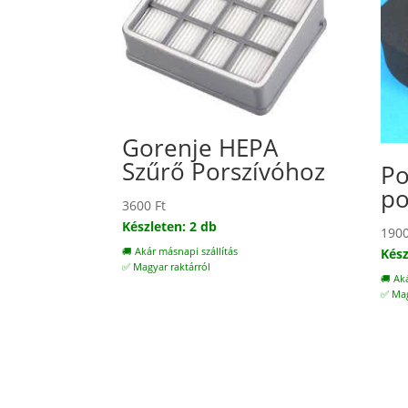
Gorenje HEPA
Szűrő Porszívóhoz
Po
po
3600
Ft
Készleten: 2 db
190
🚚 Akár másnapi szállítás
Kész
✅ Magyar raktárról
🚚 Ak
✅ Mag