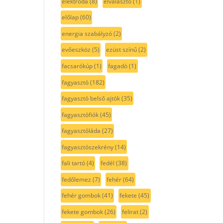
elektróda
(8)
elválasztó
(1)
előlap
(60)
energia szabályzó
(2)
evőeszköz
(5)
ezüst színű
(2)
facsarókúp
(1)
fagadó
(1)
fagyasztó
(182)
fagyasztó belső ajtók
(35)
fagyasztófiók
(45)
fagyasztóláda
(27)
fagyasztószekrény
(14)
fali tartó
(4)
fedél
(38)
fedőlemez
(7)
fehér
(64)
fehér gombok
(41)
fekete
(45)
fekete gombok
(26)
felirat
(2)