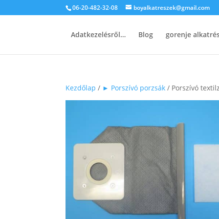
06-20-482-32-08
boyalkatreszek@gmail.com
Adatkezelésről…
Blog
gorenje alkatr
Kezdőlap
/
► Porszívó porzsák
/ Porszívó text