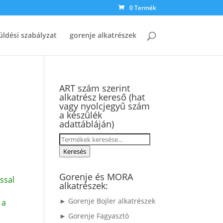
0 Termék
üldési szabályzat
gorenje alkatrészek
ART szám szerint
alkatrész kereső (hat
vagy nyolcjegyű szám
a készülék
adattábláján)
Keresés
a
Keresés
következőre:
Gorenje és MORA
ssal
alkatrészek:
► Gorenje Bojler alkatrészek
 a
► Gorenje Fagyasztó