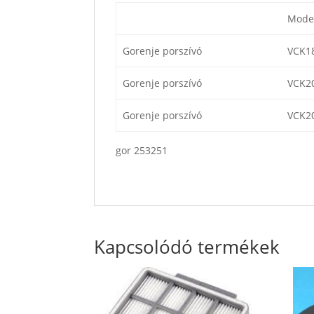
Model
Gorenje porszívó
VCK1
Gorenje porszívó
VCK20
Gorenje porszívó
VCK2
gor 253251
Kapcsolódó termékek