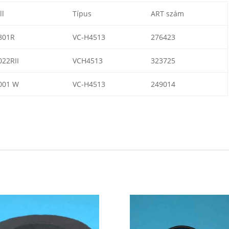
l
Típus
ART szám
801R
VC-H4513
276423
22RII
VCH4513
323725
001 W
VC-H4513
249014