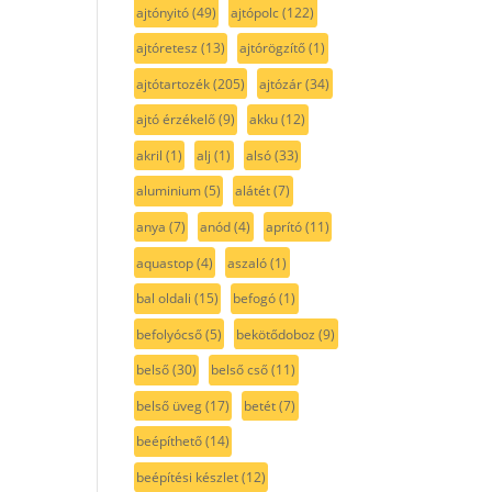
ajtónyitó
(49)
ajtópolc
(122)
ajtóretesz
(13)
ajtórögzítő
(1)
ajtótartozék
(205)
ajtózár
(34)
ajtó érzékelő
(9)
akku
(12)
akril
(1)
alj
(1)
alsó
(33)
aluminium
(5)
alátét
(7)
anya
(7)
anód
(4)
aprító
(11)
aquastop
(4)
aszaló
(1)
bal oldali
(15)
befogó
(1)
befolyócső
(5)
bekötődoboz
(9)
belső
(30)
belső cső
(11)
belső üveg
(17)
betét
(7)
beépíthető
(14)
beépítési készlet
(12)