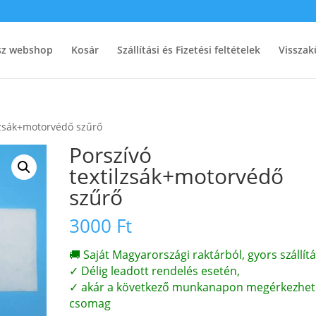
ész webshop
Kosár
Szállítási és Fizetési feltételek
Visszak
ilzsák+motorvédő szűrő
Porszívó
textilzsák+motorvédő
szűrő
3000
Ft
🚚 Saját Magyarországi raktárból, gyors szállítá
✓ Délig leadott rendelés esetén,
✓ akár a következő munkanapon megérkezhet
csomag