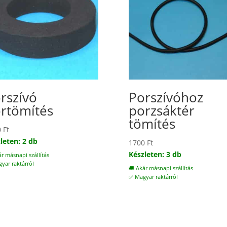
rszívó
Porszívóhoz
rtömítés
porzsáktér
tömítés
0
Ft
leten: 2 db
1700
Ft
Készleten: 3 db
ár másnapi szállítás
yar raktárról
🚚 Akár másnapi szállítás
✅ Magyar raktárról