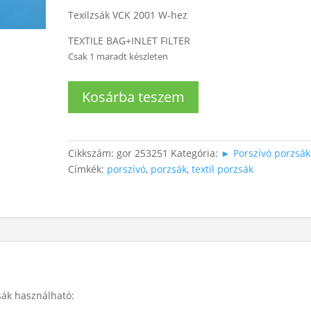
Texilzsák VCK 2001 W-hez
TEXTILE BAG+INLET FILTER
Csak 1 maradt készleten
Porszívó
Kosárba teszem
textilzsák+motorvédő
szűrő
mennyiség
Cikkszám:
gor 253251
Kategória:
► Porszívó porzsák
Címkék:
porszívó
,
porzsák
,
textil porzsák
sák használható: