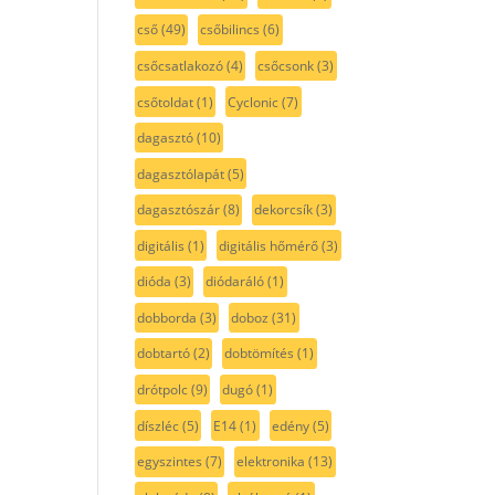
cső
(49)
csőbilincs
(6)
csőcsatlakozó
(4)
csőcsonk
(3)
csőtoldat
(1)
Cyclonic
(7)
dagasztó
(10)
dagasztólapát
(5)
dagasztószár
(8)
dekorcsík
(3)
digitális
(1)
digitális hőmérő
(3)
dióda
(3)
diódaráló
(1)
dobborda
(3)
doboz
(31)
dobtartó
(2)
dobtömítés
(1)
drótpolc
(9)
dugó
(1)
díszléc
(5)
E14
(1)
edény
(5)
egyszintes
(7)
elektronika
(13)