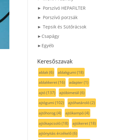
► Porszívó HEPAFILTER
► Porszívó porzsák
► Tepsik és Sütőrácsok
►Csapágy
►Egyéb
Keresőszavak
ablak
(6)
ablakgumi
(18)
ablakkeret
(16)
adapter
(1)
ajtó
(137)
ajtóbimetál
(6)
ajtógumi
(102)
ajtóhatároló
(2)
ajtóhorog
(4)
ajtókampó
(4)
ajtókapcsoló
(18)
ajtókeret
(18)
ajtónyitás érzékelő
(6)