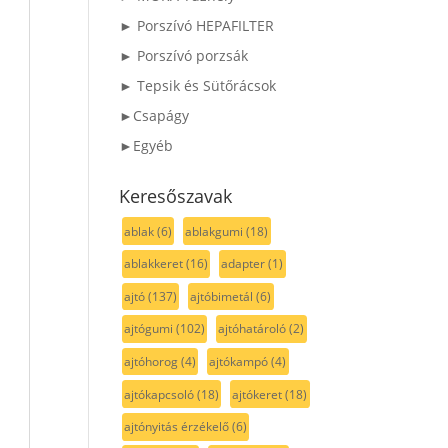
► Porszívó HEPAFILTER
► Porszívó porzsák
► Tepsik és Sütőrácsok
►Csapágy
►Egyéb
Keresőszavak
ablak
(6)
ablakgumi
(18)
ablakkeret
(16)
adapter
(1)
ajtó
(137)
ajtóbimetál
(6)
ajtógumi
(102)
ajtóhatároló
(2)
ajtóhorog
(4)
ajtókampó
(4)
ajtókapcsoló
(18)
ajtókeret
(18)
ajtónyitás érzékelő
(6)