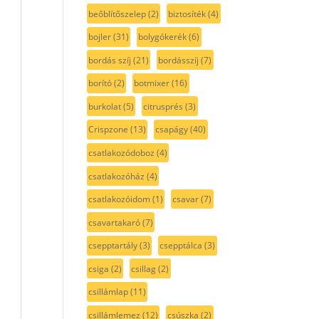
beőblítőszelep
(2)
biztosíték
(4)
bojler
(31)
bolygókerék
(6)
bordás szíj
(21)
bordásszíj
(7)
borító
(2)
botmixer
(16)
burkolat
(5)
citrusprés
(3)
Crispzone
(13)
csapágy
(40)
csatlakozódoboz
(4)
csatlakozóház
(4)
csatlakozóidom
(1)
csavar
(7)
csavartakaró
(7)
csepptartály
(3)
csepptálca
(3)
csiga
(2)
csillag
(2)
csillámlap
(11)
csillámlemez
(12)
csúszka
(2)