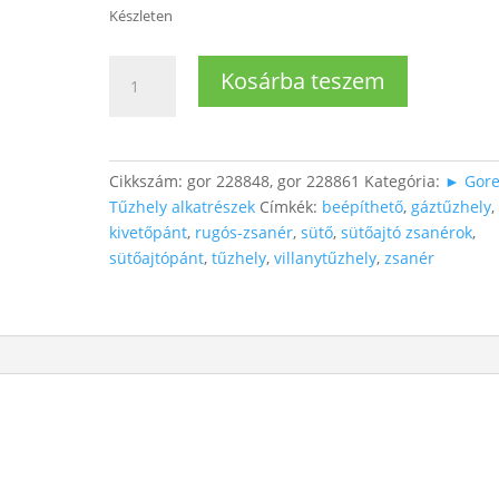
Készleten
Beépíthető
Kosárba teszem
sütőhöz
ajtózsanér
gorenje
mennyiség
Cikkszám:
gor 228848, gor 228861
Kategória:
► Gore
Tűzhely alkatrészek
Címkék:
beépíthető
,
gáztűzhely
,
kivetőpánt
,
rugós-zsanér
,
sütő
,
sütőajtó zsanérok
,
sütőajtópánt
,
tűzhely
,
villanytűzhely
,
zsanér