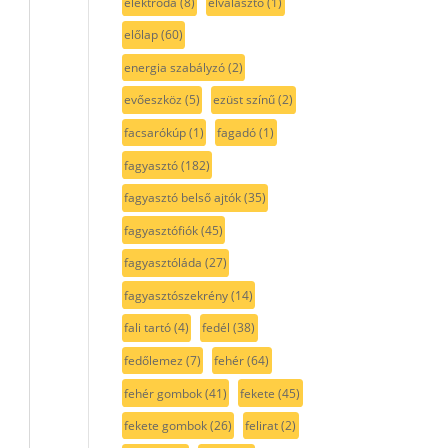
elektróda
(8)
elválasztó
(1)
előlap
(60)
energia szabályzó
(2)
evőeszköz
(5)
ezüst színű
(2)
facsarókúp
(1)
fagadó
(1)
fagyasztó
(182)
fagyasztó belső ajtók
(35)
fagyasztófiók
(45)
fagyasztóláda
(27)
fagyasztószekrény
(14)
fali tartó
(4)
fedél
(38)
fedőlemez
(7)
fehér
(64)
fehér gombok
(41)
fekete
(45)
fekete gombok
(26)
felirat
(2)