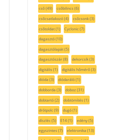
cső
(49)
csőbilincs
(6)
csőcsatlakozó
(4)
csőcsonk
(3)
csőtoldat
(1)
Cyclonic
(7)
dagasztó
(10)
dagasztólapát
(5)
dagasztószár
(8)
dekorcsík
(3)
digitális
(1)
digitális hőmérő
(3)
dióda
(3)
diódaráló
(1)
dobborda
(3)
doboz
(31)
dobtartó
(2)
dobtömítés
(1)
drótpolc
(9)
dugó
(1)
díszléc
(5)
E14
(1)
edény
(5)
egyszintes
(7)
elektronika
(13)