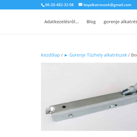
06-20-482-32-08
boyalkatreszek@gmail.com
Adatkezelésről…
Blog
gorenje alkatr
Kezdőlap
/
► Gorenje Tűzhely alkatrészek
/ Be