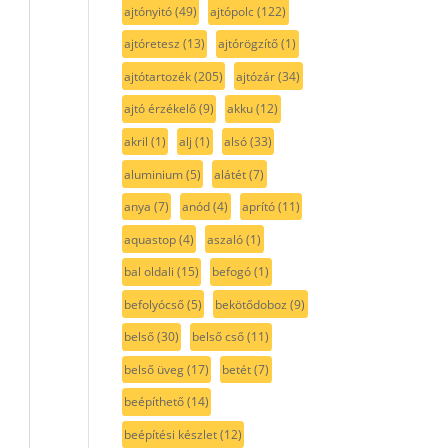
ajtónyitó
(49)
ajtópolc
(122)
ajtóretesz
(13)
ajtórögzítő
(1)
ajtótartozék
(205)
ajtózár
(34)
ajtó érzékelő
(9)
akku
(12)
akril
(1)
alj
(1)
alsó
(33)
aluminium
(5)
alátét
(7)
anya
(7)
anód
(4)
aprító
(11)
aquastop
(4)
aszaló
(1)
bal oldali
(15)
befogó
(1)
befolyócső
(5)
bekötődoboz
(9)
belső
(30)
belső cső
(11)
belső üveg
(17)
betét
(7)
beépíthető
(14)
beépítési készlet
(12)