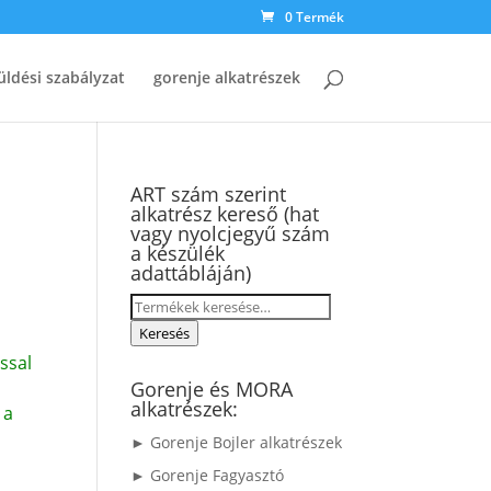
0 Termék
üldési szabályzat
gorenje alkatrészek
ART szám szerint
alkatrész kereső (hat
vagy nyolcjegyű szám
a készülék
adattábláján)
Keresés
a
Keresés
következőre:
ssal
Gorenje és MORA
alkatrészek:
 a
► Gorenje Bojler alkatrészek
► Gorenje Fagyasztó