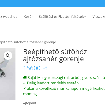
ész webshop
Kosár
Szállítási és Fizetési feltételek
Visszak
építhető sütőhöz ajtózsanér gorenje
Beépíthető sütőhöz
ajtózsanér gorenje
15600
Ft
🚚 Saját Magyarországi raktárból, gyors szállítá
✓ Délig leadott rendelés esetén,
✓ akár a következő munkanapon megérkezhet
csomag
Ajtópánt