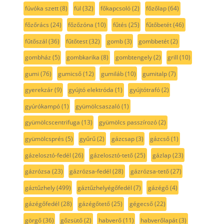
fúvóka szett
(8)
fül
(32)
főkapcsoló
(2)
főzőlap
(64)
főzőrács
(24)
főzőzóna
(10)
fűtés
(25)
fűtőbetét
(46)
fűtőszál
(36)
fűtőtest
(32)
gomb
(3)
gombbetét
(2)
gombház
(5)
gombkarika
(8)
gombtengely
(2)
grill
(10)
gumi
(76)
gumicső
(12)
gumiláb
(10)
gumitalp
(7)
gyerekzár
(9)
gyújtó elektróda
(1)
gyújtótrafó
(2)
gyúrókampó
(1)
gyümölcsaszaló
(1)
gyümölcscentrifuga
(13)
gyümölcs passzírozó
(2)
gyümölcsprés
(5)
gyűrű
(2)
gázcsap
(3)
gázcső
(1)
gázelosztó-fedél
(26)
gázelosztó-tető
(25)
gázlap
(23)
gázrózsa
(23)
gázrózsa-fedél
(28)
gázrózsa-tető
(27)
gáztűzhely
(499)
gáztűzhelyégőfedél
(7)
gázégő
(4)
gázégőfedél
(28)
gázégőtető
(25)
gégecső
(22)
görgő
(36)
gőzsütő
(2)
habverő
(11)
habverőlapát
(3)