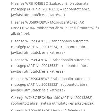
Hisense WF5I1045BBQ Szabadonálló automata
mosógép (ART No: 20016652) – robbantott ábra,
javítási útmutatók és alkatrészek
Hisense WD5I8043BWF Mosó-szárítógép (ART
No:20015294)– robbantott ábra, javítási útmutatók és
alkatrészek
Hisense WF3S9043BB3 Szabadonálló automata
mosógép (ART No:20013534)– robbantott ábra,
javítási útmutatók és alkatrészek
Hisense WF3S8043BW3 Szabadonálló automata
mosógép (ART No:20013533) – robbantott ábra,
javítási útmutatók és alkatrészek
Hisense WF3S9043BW3 Szabadonálló automata
mosógép (ART No:20013532)– robbantott ábra,
javítási útmutatók és alkatrészek
Gorenje WC48G4BG4 Borhűtő (ART No:20013868) –
robbantott ábra, javítási útmutatók és alkatrészek
Gorenje W3D2A854ADS Mosó-szárítógép (Art