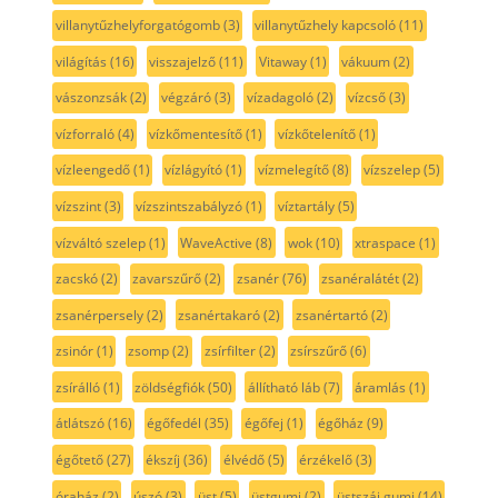
villanytűzhelyforgatógomb
(3)
villanytűzhely kapcsoló
(11)
világítás
(16)
visszajelző
(11)
Vitaway
(1)
vákuum
(2)
vászonzsák
(2)
végzáró
(3)
vízadagoló
(2)
vízcső
(3)
vízforraló
(4)
vízkőmentesítő
(1)
vízkőtelenítő
(1)
vízleengedő
(1)
vízlágyító
(1)
vízmelegítő
(8)
vízszelep
(5)
vízszint
(3)
vízszintszabályzó
(1)
víztartály
(5)
vízváltó szelep
(1)
WaveActive
(8)
wok
(10)
xtraspace
(1)
zacskó
(2)
zavarszűrő
(2)
zsanér
(76)
zsanéralátét
(2)
zsanérpersely
(2)
zsanértakaró
(2)
zsanértartó
(2)
zsinór
(1)
zsomp
(2)
zsírfilter
(2)
zsírszűrő
(6)
zsírálló
(1)
zöldségfiók
(50)
állítható láb
(7)
áramlás
(1)
átlátszó
(16)
égőfedél
(35)
égőfej
(1)
égőház
(9)
égőtető
(27)
ékszíj
(36)
élvédő
(5)
érzékelő
(3)
óraház
(2)
úszó
(3)
üst
(5)
üstgumi
(2)
üstszáj gumi
(14)