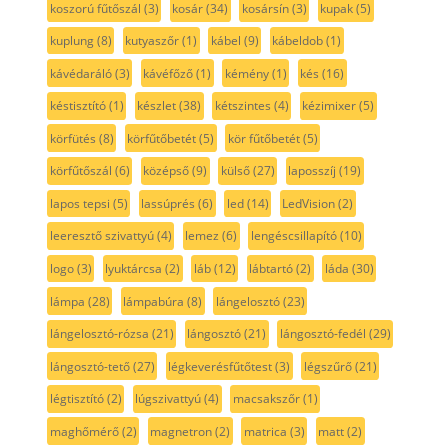
koszorú fűtőszál
(3)
kosár
(34)
kosársín
(3)
kupak
(5)
kuplung
(8)
kutyaszőr
(1)
kábel
(9)
kábeldob
(1)
kávédaráló
(3)
kávéfőző
(1)
kémény
(1)
kés
(16)
késtisztító
(1)
készlet
(38)
kétszintes
(4)
kézimixer
(5)
körfütés
(8)
körfűtőbetét
(5)
kör fűtőbetét
(5)
körfűtőszál
(6)
középső
(9)
külső
(27)
laposszíj
(19)
lapos tepsi
(5)
lassúprés
(6)
led
(14)
LedVision
(2)
leeresztő szivattyú
(4)
lemez
(6)
lengéscsillapító
(10)
logo
(3)
lyuktárcsa
(2)
láb
(12)
lábtartó
(2)
láda
(30)
lámpa
(28)
lámpabúra
(8)
lángelosztó
(23)
lángelosztó-rózsa
(21)
lángosztó
(21)
lángosztó-fedél
(29)
lángosztó-tető
(27)
légkeverésfűtőtest
(3)
légszűrő
(21)
légtisztító
(2)
lúgszivattyú
(4)
macsakszőr
(1)
maghőmérő
(2)
magnetron
(2)
matrica
(3)
matt
(2)