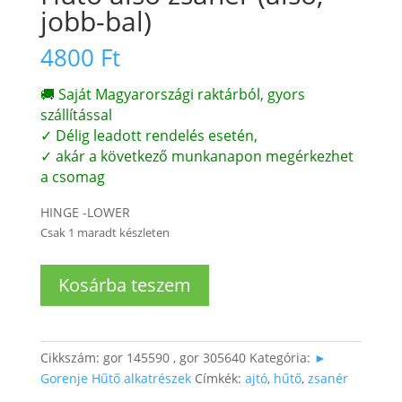
jobb-bal)
4800
Ft
🚚 Saját Magyarországi raktárból, gyors
szállítással
✓ Délig leadott rendelés esetén,
✓ akár a következő munkanapon megérkezhet
a csomag
HINGE -LOWER
Csak 1 maradt készleten
Hűtő
Kosárba teszem
alsó
zsanér
(alsó,
jobb-
Cikkszám:
gor 145590 , gor 305640
Kategória:
►
bal)
Gorenje Hűtő alkatrészek
Címkék:
ajtó
,
hűtő
,
zsanér
mennyiség