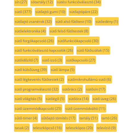
sín
(27)
sótartály
(12)
sütési funkcióválasztó
(34)
sütő
(377)
sütőajtó gumi
(10)
sütőajtópánt
(22)
sütőajtó zsanérok
(32)
sütő alsó fűtőtest
(10)
sütőedény
(1)
sütőelektronika
(4)
sütő felső fűtőtestek
(8)
sütő forgókapcsoló
(26)
sütőfunkciókapcsoló
(30)
sütő funkcióválasztó kapcsolók
(26)
sütő fűtőszálak
(15)
sütőidőzítő
(7)
sütő izzó
(3)
sütőkapcsoló
(27)
sütő külsőüveg
(39)
sütő lámpa
(5)
sütő légkeverés fűtőtestek
(2)
sütőmikrohullámú sütő
(6)
sütő programválasztó
(32)
sütőrács
(2)
sütősín
(17)
sütő világítás
(5)
sütőégő
(5)
sütőóra
(14)
sütő üveg
(26)
sütő üzemmódkapcsoló
(25)
sütő üzemmódváltó
(11)
sűtő-timer
(4)
sűtőajtó tömítés
(17)
tartály
(51)
tartó
(26)
tasak
(2)
teleszkópcső
(16)
teleszkópos
(20)
televízió
(9)