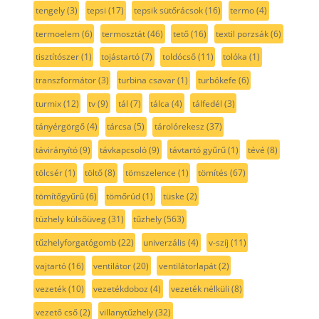
tengely
(3)
tepsi
(17)
tepsik sütőrácsok
(16)
termo
(4)
termoelem
(6)
termosztát
(46)
tető
(16)
textil porzsák
(6)
tisztítószer
(1)
tojástartó
(7)
toldócső
(11)
tolóka
(1)
transzformátor
(3)
turbina csavar
(1)
turbókefe
(6)
turmix
(12)
tv
(9)
tál
(7)
tálca
(4)
tálfedél
(3)
tányérgörgő
(4)
tárcsa
(5)
tárolórekesz
(37)
távirányító
(9)
távkapcsoló
(9)
távtartó gyűrű
(1)
tévé
(8)
tölcsér
(1)
töltő
(8)
tömszelence
(1)
tömítés
(67)
tömítőgyűrű
(6)
tömőrúd
(1)
tüske
(2)
tüzhely külsőüveg
(31)
tűzhely
(563)
tűzhelyforgatógomb
(22)
univerzális
(4)
v-szíj
(11)
vajtartó
(16)
ventilátor
(20)
ventilátorlapát
(2)
vezeték
(10)
vezetékdoboz
(4)
vezeték nélküli
(8)
vezető cső
(2)
villanytűzhely
(32)