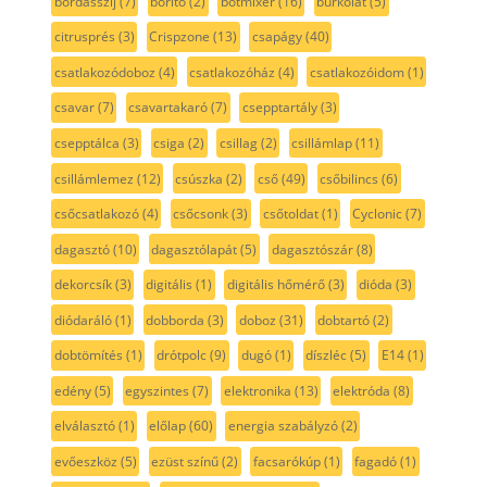
bordásszíj
(7)
borító
(2)
botmixer
(16)
burkolat
(5)
citrusprés
(3)
Crispzone
(13)
csapágy
(40)
csatlakozódoboz
(4)
csatlakozóház
(4)
csatlakozóidom
(1)
csavar
(7)
csavartakaró
(7)
csepptartály
(3)
csepptálca
(3)
csiga
(2)
csillag
(2)
csillámlap
(11)
csillámlemez
(12)
csúszka
(2)
cső
(49)
csőbilincs
(6)
csőcsatlakozó
(4)
csőcsonk
(3)
csőtoldat
(1)
Cyclonic
(7)
dagasztó
(10)
dagasztólapát
(5)
dagasztószár
(8)
dekorcsík
(3)
digitális
(1)
digitális hőmérő
(3)
dióda
(3)
diódaráló
(1)
dobborda
(3)
doboz
(31)
dobtartó
(2)
dobtömítés
(1)
drótpolc
(9)
dugó
(1)
díszléc
(5)
E14
(1)
edény
(5)
egyszintes
(7)
elektronika
(13)
elektróda
(8)
elválasztó
(1)
előlap
(60)
energia szabályzó
(2)
evőeszköz
(5)
ezüst színű
(2)
facsarókúp
(1)
fagadó
(1)