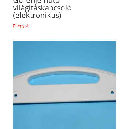
világításkapcsoló
(elektronikus)
Elfogyott