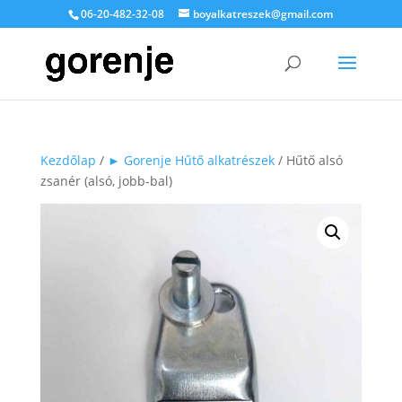
06-20-482-32-08
boyalkatreszek@gmail.com
Kezdőlap
/
► Gorenje Hűtő alkatrészek
/ Hűtő alsó
zsanér (alsó, jobb-bal)