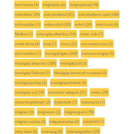
mechanika
(4)
meghajtás
(6)
meghajtószíj
(18)
mikrofilter
(20)
mikrohullámú
(61)
mikrohullámú sütő
(108)
mikroszálas
(1)
mikroszűrő
(20)
mikró
(26)
mikró izzó
(6)
MixBox
(1)
mixergép alkatrész
(14)
mixer szár
(7)
mobil klíma
(4)
mop
(1)
mora
(22)
morzsaporszívó
(3)
morzsatálca
(1)
mosogatógép
(204)
mososzaritogep
(5)
mosógép alkatrész
(280)
mosógépcső
(3)
mosógép fűtőszál
(7)
Mosógép leeresztő szivattyú
(6)
mosógépszelep
(3)
mosógépszénkefe
(9)
mosógép szíj
(18)
mosószer adagoló
(21)
motor
(29)
motorforgótányér
(2)
motorkefe
(7)
motortartó
(1)
mágnes
(3)
mágneses
(2)
mágnesgumi
(78)
mágnes szelep
(4)
mágnesszelep
(2)
mélyhűtő
(1)
mély tepsi
(6)
műanyag
(8)
műanyagdoboz
(29)