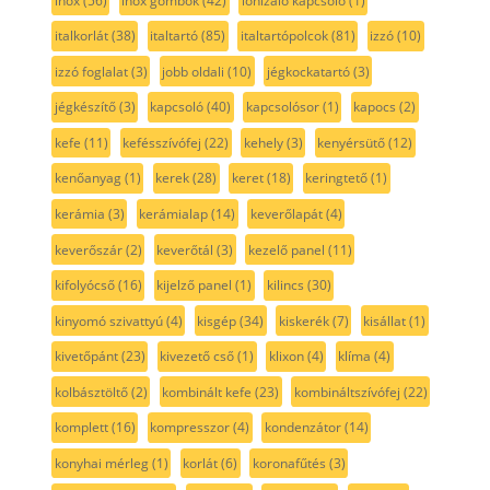
inox
(56)
inox gombok
(42)
ionizáló kapcsoló
(1)
italkorlát
(38)
italtartó
(85)
italtartópolcok
(81)
izzó
(10)
izzó foglalat
(3)
jobb oldali
(10)
jégkockatartó
(3)
jégkészítő
(3)
kapcsoló
(40)
kapcsolósor
(1)
kapocs
(2)
kefe
(11)
kefésszívófej
(22)
kehely
(3)
kenyérsütő
(12)
kenőanyag
(1)
kerek
(28)
keret
(18)
keringtető
(1)
kerámia
(3)
kerámialap
(14)
keverőlapát
(4)
keverőszár
(2)
keverőtál
(3)
kezelő panel
(11)
kifolyócső
(16)
kijelző panel
(1)
kilincs
(30)
kinyomó szivattyú
(4)
kisgép
(34)
kiskerék
(7)
kisállat
(1)
kivetőpánt
(23)
kivezető cső
(1)
klixon
(4)
klíma
(4)
kolbásztöltő
(2)
kombinált kefe
(23)
kombináltszívófej
(22)
komplett
(16)
kompresszor
(4)
kondenzátor
(14)
konyhai mérleg
(1)
korlát
(6)
koronafűtés
(3)