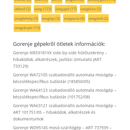
ütköző
(2)
üveg
(123)
üvegajtó
(17)
üvegbúra
(2)
üvegkehely
(3)
üveglap
(3)
üvegtartó
(6)
üvegtető
(2)
üvegtányér
(13)
Gorenje gépekről ötletek információk:
Gorenje NRS9181VX side-by-side hűtőszekrény –
hibakódok, alkatrészek, javítási útmutató (ART
733129)
Gorenje WA72105 szabadonálló automata mosógép –
készülékspecifikus tudástár (185850/05)
Gorenje WA64123 szabadonálló automata mosógép –
készülékspecifikus tudástár (101752/08)
Gorenje WA63121 szabadonálló automata mosógép –
ART 101751/05 – hibakódok, alkatrészek és
dokumentumok
Gorenje WD9514S mosó-szárítógép – ART 737939 –