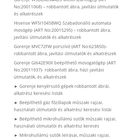
No:20011068) – robbantott ábra, javítási útmutatók
és alkatrészek
Hisense WF5I1045BWQ Szabadonálló automata
mosógép (ART No:20015295) – robbantott ábra,
javítási útmutatók és alkatrészek
Gorenje MVC72FW porszívó (ART No:623850)–
robbantott ábra, javítási útmutatók és alkatrészek
Gorenje GI642E90X beépíthető mosogatógép (ART
No:20011937)- robbantott ábra, házi javítási
útmutatók, és alkatrészek
► Gorenje kenyérsütő gépek robbantott ábrái,
alkatrész keresési listák
► Beépíthető gáz főzőlapok műszaki rajzai,
használati útmutatói és alkatrész keresési listái
► Beépíthető mikrohullámú sütők műszaki rajzai,
használati útmutatói és alkatrész keresés
► Mikrohullámú sütők leírásai, műszaki rajzai,