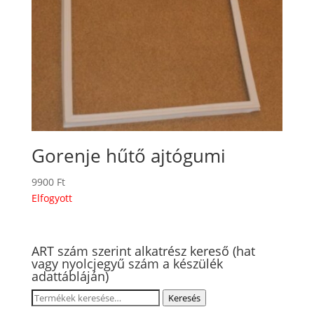
Gorenje hűtő ajtógumi
9900
Ft
Elfogyott
ART szám szerint alkatrész kereső (hat
vagy nyolcjegyű szám a készülék
adattábláján)
Keresés
Keresés
a