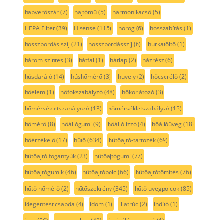
habverőszár
(7)
hajtómű
(5)
harmonikacső
(5)
HEPA Filter
(39)
Hisense
(115)
horog
(6)
hosszabítás
(1)
hosszbordás szíj
(21)
hosszbordásszíj
(6)
hurkatöltő
(1)
három szintes
(3)
hátfal
(1)
hátlap
(2)
házrész
(6)
húsdaráló
(14)
húshőmérő
(3)
hüvely
(2)
hőcserélő
(2)
hőelem
(1)
hőfokszabályzó
(48)
hőkorlátozó
(3)
hőmérsékletszabályozó
(13)
hőmérsékletszabályzó
(15)
hőmérő
(8)
hőállógumi
(9)
hőálló izzó
(4)
hőállóüveg
(18)
hőérzékelő
(17)
hűtő
(634)
hűtőajtó-tartozék
(69)
hűtőajtó fogantyúk
(23)
hűtőajtógumi
(77)
hűtőajtógumik
(46)
hűtőajtópolc
(66)
hűtőajtótömítés
(76)
hűtő hőmérő
(2)
hűtőszekrény
(345)
hűtő üvegpolcok
(85)
idegentest csapda
(4)
idom
(1)
illatrúd
(2)
indító
(1)