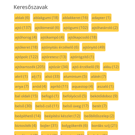
Keresőszavak
ablak
(6)
ablakgumi
(18)
ablakkeret
(16)
adapter
(1)
ajtó
(137)
ajtóbimetál
(6)
ajtógumi
(102)
ajtóhatároló
(2)
ajtóhorog
(4)
ajtókampó
(4)
ajtókapcsoló
(18)
ajtókeret
(18)
ajtónyitás érzékelő
(6)
ajtónyitó
(49)
ajtópolc
(122)
ajtóretesz
(13)
ajtórögzítő
(1)
ajtótartozék
(205)
ajtózár
(34)
ajtó érzékelő
(9)
akku
(12)
akril
(1)
alj
(1)
alsó
(33)
aluminium
(5)
alátét
(7)
anya
(7)
anód
(4)
aprító
(11)
aquastop
(4)
aszaló
(1)
bal oldali
(15)
befogó
(1)
befolyócső
(5)
bekötődoboz
(9)
belső
(30)
belső cső
(11)
belső üveg
(17)
betét
(7)
beépíthető
(14)
beépítési készlet
(12)
beőblítőszelep
(2)
biztosíték
(4)
bojler
(31)
bolygókerék
(6)
bordás szíj
(21)