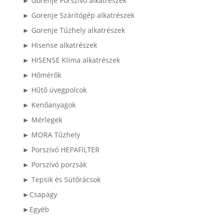
► Gorenje Porszívó alkatrészek
► Gorenje Szárítógép alkatrészek
► Gorenje Tűzhely alkatrészek
► Hisense alkatrészek
► HISENSE Klíma alkatrészek
► Hőmérők
► Hűtő üvegpolcok
► Kenőanyagok
► Mérlegek
► MORA Tűzhely
► Porszívó HEPAFILTER
► Porszívó porzsák
► Tepsik és Sütőrácsok
►Csapágy
►Egyéb