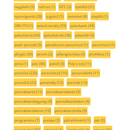
nagykefe
(5)
nofrost
(1)
NTC
(2)
nyitófül
(31)
nyomógomb
(28)
o-gyűrű
(1)
okostévé
(8)
olajálló
(1)
ORA ITO
(1)
palack-tartály
(33)
palackpolc
(49)
palacktartó
(43)
palacktároló
(38)
palackőr
(5)
papír porszák
(5)
paradicsom passzírozó
(1)
passzírozó
(1)
pb-gáz
(34)
perem
(2)
pillangószelep
(3)
pirolitikus
(1)
piros
(1)
polc
(86)
polcél
(3)
Poly-v szíj
(11)
porszívó
(220)
porszívócső
(10)
porszívókefe
(11)
porszűrő
(22)
portartály
(12)
porzsák
(13)
porzsáktartó
(11)
porzsáktartóbetét
(9)
porzsáktartóegység
(9)
porzsáktartóidom
(9)
porzsáktartókeret
(10)
porzsáktartóvilla
(9)
programóra
(7)
pumpa
(3)
pálcahőmérő
(1)
pár
(5)
páraelszívó
(50)
párásító
(1)
párátlanító
(1)
rekesz
(29)