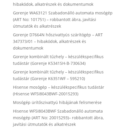
hibakódok, alkatrészek és dokumentumok
Gorenje WA63121 Szabadonálló automata mosógép
(ART No: 101751) – robbantott ábra, javítási
útmutatók és alkatrészek
Gorenje D7664N hőszivattyús szárítógép – ART
347373/01 – hibakódok, alkatrészek és
dokumentumok
Gorenje kombinált tűzhely – készülékspecifikus
tudástár (Gorenje K5341SH-B-730634)
Gorenje kombinált tűzhely – készülékspecifikus
tudástár (Gorenje K6351WF – 595210)
Hisense mosógép – készülékspecifikus tudástár
(Hisense WF5I8043BWF-20015293)
Mosógép ürítőszivattyú hibájának felismerése
Hisense WF5I8043BWF Szabadonálló automata
mosógép (ART No: 20015293)– robbantott ábra,
javítási útmutatók és alkatrészek