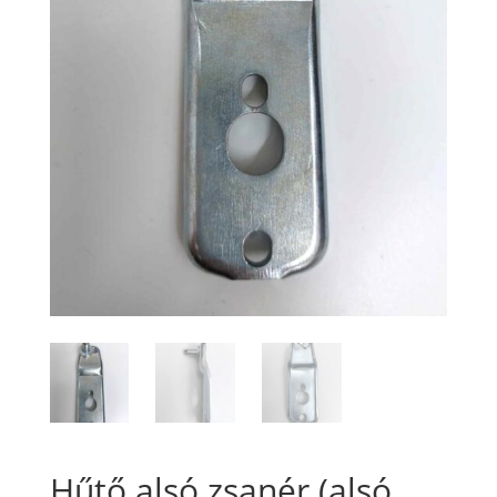
Hűtő alsó zsanér (alsó,