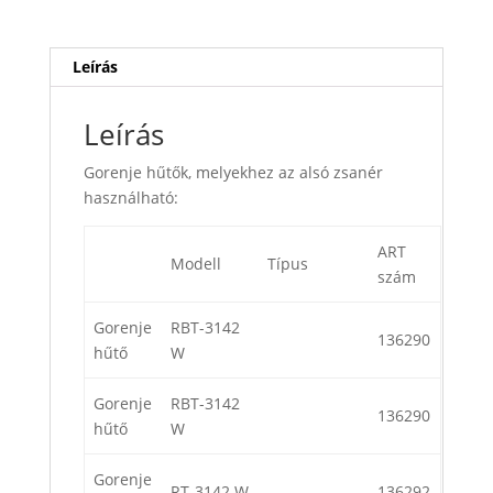
Leírás
Leírás
Gorenje hűtők, melyekhez az alsó zsanér
használható:
ART
Modell
Típus
szám
Gorenje
RBT-3142
136290
hűtő
W
Gorenje
RBT-3142
136290
hűtő
W
Gorenje
RT-3142 W
136292