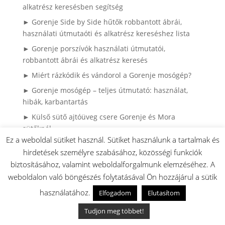
alkatrész keresésben segítség
► Gorenje Side by Side hűtők robbantott ábrái,
használati útmutaóti és alkatrész kereséshez lista
► Gorenje porszívók használati útmutatói,
robbantott ábrái és alkatrész keresés
► Miért rázkódik és vándorol a Gorenje mosógép?
► Gorenje mosógép – teljes útmutató: használat,
hibák, karbantartás
► Külső sütő ajtóüveg csere Gorenje és Mora
sütőknél
Ez a weboldal sütiket használ. Sütiket használunk a tartalmak és
► Gorenje hűtő ajtógumi csere házilag – így
hirdetések személyre szabásához, közösségi funkciók
spórolhatsz tízezreket szerviz nélkül (Könnyen
biztosításához, valamint weboldalforgalmunk elemzéséhez. A
cserélhető (hornyos) kivitel)
weboldalon való böngészés folytatásával Ön hozzájárul a sütik
► Gyakran Ismételt Kérdések (GYIK)
használatához.
Elfogadom
Elutasítom
► Ragyogó Gázfőzőlap, Karcok Nélkül? – A Profi
Tisztítás Első Lépései
Tudjon meg többet!
► HISENSE / GORENJE klíma robbantott ábrák