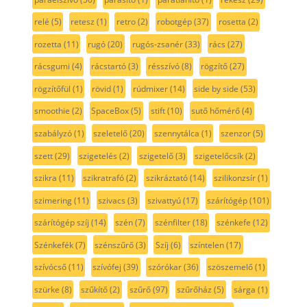
relé
(5)
retesz
(1)
retro
(2)
robotgép
(37)
rosetta
(2)
rozetta
(11)
rugó
(20)
rugós-zsanér
(33)
rács
(27)
rácsgumi
(4)
rácstartó
(3)
résszívó
(8)
rögzítő
(27)
rögzítőfül
(1)
rövid
(1)
rúdmixer
(14)
side by side
(53)
smoothie
(2)
SpaceBox
(5)
stift
(10)
sutő hőmérő
(4)
szabályzó
(1)
szeletelő
(20)
szennytálca
(1)
szenzor
(5)
szett
(29)
szigetelés
(2)
szigetelő
(3)
szigetelőcsík
(2)
szikra
(11)
szikratrafó
(2)
szikráztató
(14)
szilikonzsír
(1)
szimering
(11)
szivacs
(3)
szivattyú
(17)
szárítógép
(101)
szárítógép szíj
(14)
szén
(7)
szénfilter
(18)
szénkefe
(12)
Szénkefék
(7)
szénszűrő
(3)
Szíj
(6)
színtelen
(17)
szívócső
(11)
szívófej
(39)
szórókar
(36)
szöszemelő
(1)
szürke
(8)
szűkítő
(2)
szűrő
(97)
szűrőház
(5)
sárga
(1)