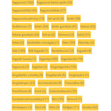
fagyasztó
(182)
fagyasztó belső ajtók
(35)
fagyasztófiók
(45)
fagyasztóláda
(27)
fagyasztószekrény
(14)
fali tartó
(4)
fedél
(38)
fedőlemez
(7)
fehér
(64)
fehér gombok
(41)
fekete
(45)
fekete gombok
(26)
felirat
(2)
felmosó
(2)
felső
(31)
feltét
(2)
felültöltős mosógép
(1)
filter
(50)
filterház
(2)
fiók
(160)
fiók fogadó
(1)
flexibiliscső
(12)
fogadó
(4)
fogadó hüvely
(1)
fogantyú
(60)
fogaskerék
(10)
fogasszíj
(5)
foglalat
(2)
forgatógomb
(135)
forgókefés szívófej
(9)
forgókerék
(6)
forgónyárs
(1)
forgótányér
(23)
forróvíztároló
(9)
FreezeBox
(6)
FreshZone
(4)
front
(2)
funkcióválasztó
(35)
furdulatszámszabályzó
(1)
fém
(33)
fémcső
(1)
fémkapocs
(1)
fésű
(4)
fólia
(3)
földgáz
(11)
fúvóka
(42)