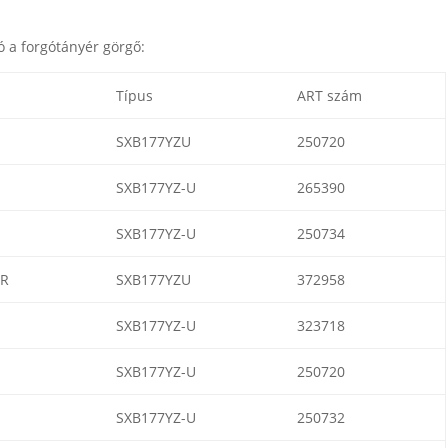
 a forgótányér görgő:
Típus
ART szám
SXB177YZU
250720
SXB177YZ-U
265390
SXB177YZ-U
250734
R
SXB177YZU
372958
SXB177YZ-U
323718
SXB177YZ-U
250720
SXB177YZ-U
250732