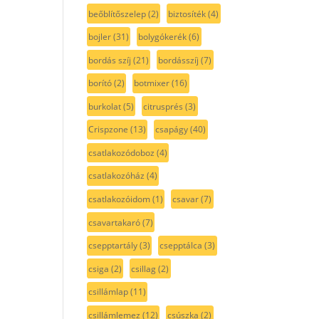
beőblítőszelep
(2)
biztosíték
(4)
bojler
(31)
bolygókerék
(6)
bordás szíj
(21)
bordásszíj
(7)
borító
(2)
botmixer
(16)
burkolat
(5)
citrusprés
(3)
Crispzone
(13)
csapágy
(40)
csatlakozódoboz
(4)
csatlakozóház
(4)
csatlakozóidom
(1)
csavar
(7)
csavartakaró
(7)
csepptartály
(3)
csepptálca
(3)
csiga
(2)
csillag
(2)
csillámlap
(11)
csillámlemez
(12)
csúszka
(2)