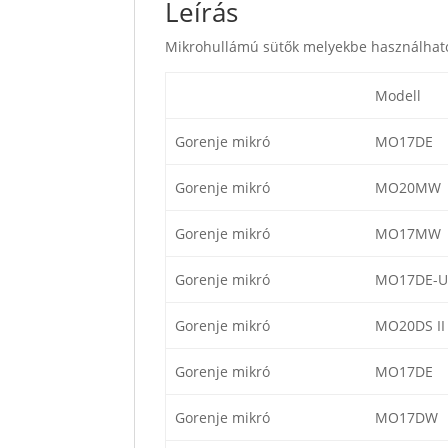
Leírás
Mikrohullámú sütők melyekbe használható
Modell
Gorenje mikró
MO17DE
Gorenje mikró
MO20MW
Gorenje mikró
MO17MW
Gorenje mikró
MO17DE-U
Gorenje mikró
MO20DS II
Gorenje mikró
MO17DE
Gorenje mikró
MO17DW