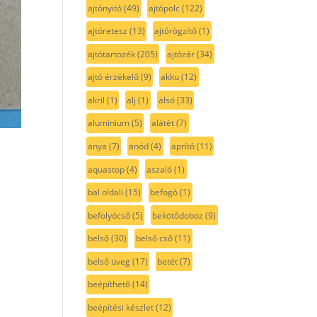
ajtónyitó
(49)
ajtópolc
(122)
ajtóretesz
(13)
ajtórögzítő
(1)
ajtótartozék
(205)
ajtózár
(34)
ajtó érzékelő
(9)
akku
(12)
akril
(1)
alj
(1)
alsó
(33)
aluminium
(5)
alátét
(7)
anya
(7)
anód
(4)
aprító
(11)
aquastop
(4)
aszaló
(1)
bal oldali
(15)
befogó
(1)
befolyócső
(5)
bekötődoboz
(9)
belső
(30)
belső cső
(11)
belső üveg
(17)
betét
(7)
beépíthető
(14)
beépítési készlet
(12)