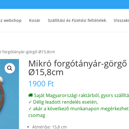
ész webshop
Kosár
Szállítási és Fizetési feltételek
Visszak
ó forgótányár-görgő Ø15,8cm
Mikró forgótányár-görgő
Ø15,8cm
1900
Ft
🚚 Saját Magyarországi raktárból, gyors szállítá
✓ Délig leadott rendelés esetén,
✓ akár a következő munkanapon megérkezhet
csomag
Átmérője: 15,8 cm