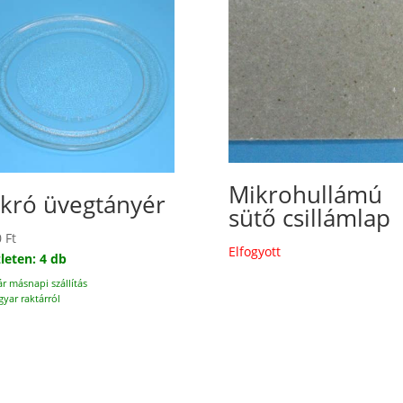
Mikrohullámú
kró üvegtányér
sütő csillámlap
0
Ft
Elfogyott
leten: 4 db
ár másnapi szállítás
yar raktárról