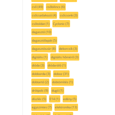
cső
(49)
csőbilincs
(6)
csőcsatlakozó
(4)
csőcsonk
(3)
csőtoldat
(1)
Cyclonic
(7)
dagasztó
(10)
dagasztólapát
(5)
dagasztószár
(8)
dekorcsík
(3)
digitális
(1)
digitális hőmérő
(3)
dióda
(3)
diódaráló
(1)
dobborda
(3)
doboz
(31)
dobtartó
(2)
dobtömítés
(1)
drótpolc
(9)
dugó
(1)
díszléc
(5)
E14
(1)
edény
(5)
egyszintes
(7)
elektronika
(13)