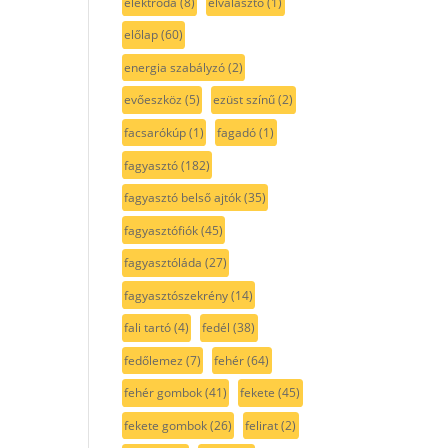
elektróda
(8)
elválasztó
(1)
előlap
(60)
energia szabályzó
(2)
evőeszköz
(5)
ezüst színű
(2)
facsarókúp
(1)
fagadó
(1)
fagyasztó
(182)
fagyasztó belső ajtók
(35)
fagyasztófiók
(45)
fagyasztóláda
(27)
fagyasztószekrény
(14)
fali tartó
(4)
fedél
(38)
fedőlemez
(7)
fehér
(64)
fehér gombok
(41)
fekete
(45)
fekete gombok
(26)
felirat
(2)