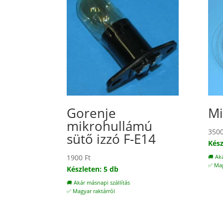
Gorenje
Mi
mikrohullámú
350
sütő izzó F-E14
Kész
1900
Ft
🚚 Ak
✅ Mag
Készleten: 5 db
🚚 Akár másnapi szállítás
✅ Magyar raktárról