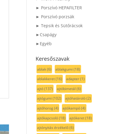
► Porszívó HEPAFILTER
► Porszívó porzsák
► Tepsik és Sütőrácsok
►Csapágy
►Egyéb
Keresőszavak
ablak
(6)
ablakgumi
(18)
ablakkeret
(16)
adapter
(1)
ajtó
(137)
ajtóbimetál
(6)
ajtógumi
(102)
ajtóhatároló
(2)
ajtóhorog
(4)
ajtókampó
(4)
ajtókapcsoló
(18)
ajtókeret
(18)
ajtónyitás érzékelő
(6)