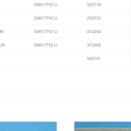
SXB177YZ-U
323718
SXB177YZ-U
250733
UR
SXB177YZ-U
414254
UR
SXB177YZ-U
372960
I
560741