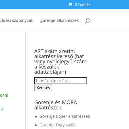
0 Termék
üldési szabályzat
gorenje alkatrészek
ART szám szerint
alkatrész kereső (hat
vagy nyolcjegyű szám
a készülék
adattábláján)
Keresés
a
Keresés
következőre:
ssal
Gorenje és MORA
alkatrészek:
 a
► Gorenje Bojler alkatrészek
► Gorenje Fagyasztó