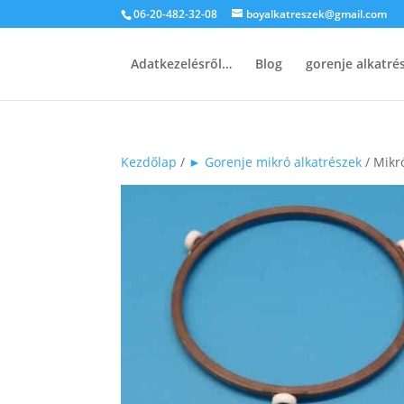
06-20-482-32-08
boyalkatreszek@gmail.com
Adatkezelésről…
Blog
gorenje alkatr
Kezdőlap
/
► Gorenje mikró alkatrészek
/ Mikr