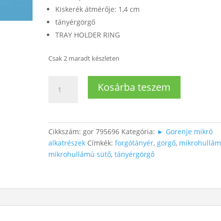
Kiskerék átmérője: 1,4 cm
tányérgörgő
TRAY HOLDER RING
Csak 2 maradt készleten
Mikró
Kosárba teszem
forgótányár-
görgő
Ø15,8cm
mennyiség
Cikkszám:
gor 795696
Kategória:
► Gorenje mikró
alkatrészek
Címkék:
forgótányér
,
görgő
,
mikrohullá
mikrohullámú sütő
,
tányérgörgő