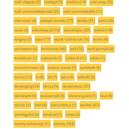
sütő világítás
(5)
sütőégő
(5)
sütőóra
(14)
sütő üveg
(26)
sütő üzemmódkapcsoló
(25)
sütő üzemmódváltó
(11)
sűtő-timer
(4)
sűtőajtó tömítés
(17)
tartály
(51)
tartó
(26)
tasak
(2)
teleszkópcső
(16)
teleszkópos
(20)
televízió
(9)
tengely
(3)
tepsi
(17)
tepsik sütőrácsok
(16)
termo
(4)
termoelem
(6)
termosztát
(46)
tető
(16)
textil porzsák
(6)
tisztítószer
(1)
tojástartó
(7)
toldócső
(11)
tolóka
(1)
transzformátor
(3)
turbina csavar
(1)
turbókefe
(6)
turmix
(12)
tv
(9)
tál
(7)
tálca
(4)
tálfedél
(3)
tányérgörgő
(4)
tárcsa
(5)
tárolórekesz
(37)
távirányító
(9)
távkapcsoló
(9)
távtartó gyűrű
(1)
tévé
(8)
tölcsér
(1)
töltő
(8)
tömszelence
(1)
tömítés
(67)
tömítőgyűrű
(6)
tömőrúd
(1)
tüske
(2)
tüzhely külsőüveg
(31)
tűzhely
(563)