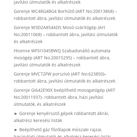
javítási útmutatók és alkatrészek
Gorenje WC48G4BG4 Borhűtő (ART No:20013868) –
robbantott ábra, javítási útmutatók és alkatrészek
Gorenje W3D2A854ADS Mosó-szárítógép (Art
No:20011068) – robbantott ábra, javítási útmutatók
és alkatrészek
Hisense WF5I1045BWQ Szabadonálló automata
mosógép (ART No:20015295) – robbantott ábra,
javítási útmutatók és alkatrészek
Gorenje MVC72FW porszívó (ART No:623850)–
robbantott ábra, javítási útmutatók és alkatrészek
Gorenje GI642E90X beépíthető mosogatógép (ART
No:20011937)- robbantott ábra, házi javítási
útmutatók, és alkatrészek
► Gorenje kenyérsütő gépek robbantott ábrái,
alkatrész keresési listák
► Beépíthető gáz főzőlapok műszaki rajzai,
használati útmutatói és alkatrész keresési listái