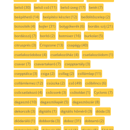
belső
(30)
belső cső
(11)
belső üveg
(17)
betét
(7)
beépíthető
(14)
beépítési készlet
(12)
beőblítőszelep
(2)
biztosíték
(4)
bojler
(31)
bolygókerék
(6)
bordás szíj
(21)
bordásszíj
(7)
borító
(2)
botmixer
(16)
burkolat
(5)
citrusprés
(3)
Crispzone
(13)
csapágy
(40)
csatlakozódoboz
(4)
csatlakozóház
(4)
csatlakozóidom
(1)
csavar
(7)
csavartakaró
(7)
csepptartály
(3)
csepptálca
(3)
csiga
(2)
csillag
(2)
csillámlap
(11)
csillámlemez
(12)
csúszka
(2)
cső
(49)
csőbilincs
(6)
csőcsatlakozó
(4)
csőcsonk
(3)
csőtoldat
(1)
Cyclonic
(7)
dagasztó
(10)
dagasztólapát
(5)
dagasztószár
(8)
dekorcsík
(3)
digitális
(1)
digitális hőmérő
(3)
dióda
(3)
diódaráló
(1)
dobborda
(3)
doboz
(31)
dobtartó
(2)