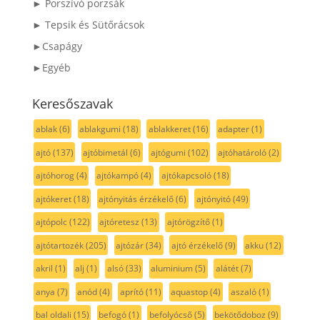
► Porszívó porzsák
► Tepsik és Sütőrácsok
►Csapágy
►Egyéb
Keresőszavak
ablak
(6)
ablakgumi
(18)
ablakkeret
(16)
adapter
(1)
ajtó
(137)
ajtóbimetál
(6)
ajtógumi
(102)
ajtóhatároló
(2)
ajtóhorog
(4)
ajtókampó
(4)
ajtókapcsoló
(18)
ajtókeret
(18)
ajtónyitás érzékelő
(6)
ajtónyitó
(49)
ajtópolc
(122)
ajtóretesz
(13)
ajtórögzítő
(1)
ajtótartozék
(205)
ajtózár
(34)
ajtó érzékelő
(9)
akku
(12)
akril
(1)
alj
(1)
alsó
(33)
aluminium
(5)
alátét
(7)
anya
(7)
anód
(4)
aprító
(11)
aquastop
(4)
aszaló
(1)
bal oldali
(15)
befogó
(1)
befolyócső
(5)
bekötődoboz
(9)