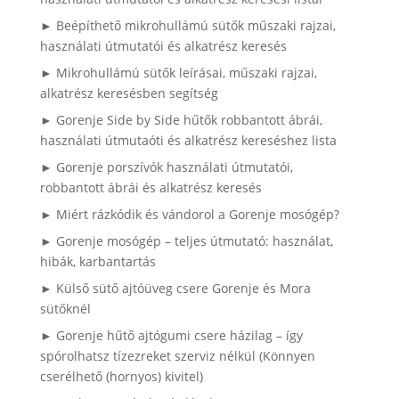
► Beépíthető mikrohullámú sütők műszaki rajzai,
használati útmutatói és alkatrész keresés
► Mikrohullámú sütők leírásai, műszaki rajzai,
alkatrész keresésben segítség
► Gorenje Side by Side hűtők robbantott ábrái,
használati útmutaóti és alkatrész kereséshez lista
► Gorenje porszívók használati útmutatói,
robbantott ábrái és alkatrész keresés
► Miért rázkódik és vándorol a Gorenje mosógép?
► Gorenje mosógép – teljes útmutató: használat,
hibák, karbantartás
► Külső sütő ajtóüveg csere Gorenje és Mora
sütőknél
► Gorenje hűtő ajtógumi csere házilag – így
spórolhatsz tízezreket szerviz nélkül (Könnyen
cserélhető (hornyos) kivitel)