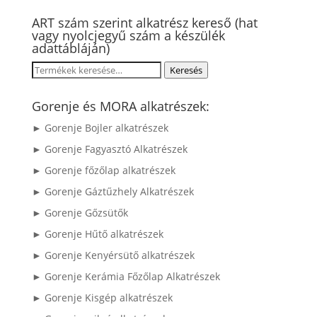
ART szám szerint alkatrész kereső (hat
vagy nyolcjegyű szám a készülék
adattábláján)
Keresés
Keresés
a
következőre:
Gorenje és MORA alkatrészek:
► Gorenje Bojler alkatrészek
► Gorenje Fagyasztó Alkatrészek
► Gorenje főzőlap alkatrészek
► Gorenje Gáztűzhely Alkatrészek
► Gorenje Gőzsütők
► Gorenje Hűtő alkatrészek
► Gorenje Kenyérsütő alkatrészek
► Gorenje Kerámia Főzőlap Alkatrészek
► Gorenje Kisgép alkatrészek