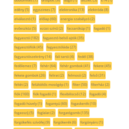
dobtömítés
(1)
drótpolc
(9)
dugó
(1)
díszléc
(5)
E14
(1)
edény
(5)
egyszintes
(7)
elektronika
(13)
elektróda
(8)
elválasztó
(1)
előlap
(60)
energia szabályzó
(2)
evőeszköz
(5)
ezüst színű
(2)
facsarókúp
(1)
fagadó
(1)
fagyasztó
(182)
fagyasztó belső ajtók
(35)
fagyasztófiók
(45)
fagyasztóláda
(27)
fagyasztószekrény
(14)
fali tartó
(4)
fedél
(38)
fedőlemez
(7)
fehér
(64)
fehér gombok
(41)
fekete
(45)
fekete gombok
(26)
felirat
(2)
felmosó
(2)
felső
(31)
feltét
(2)
felültöltős mosógép
(1)
filter
(50)
filterház
(2)
fiók
(160)
fiók fogadó
(1)
flexibiliscső
(12)
fogadó
(4)
fogadó hüvely
(1)
fogantyú
(60)
fogaskerék
(10)
fogasszíj
(5)
foglalat
(2)
forgatógomb
(135)
forgókefés szívófej
(9)
forgókerék
(6)
forgónyárs
(1)