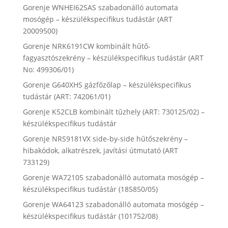
Gorenje WNHEI62SAS szabadonálló automata
mosógép – készülékspecifikus tudástár (ART
20009500)
Gorenje NRK6191CW kombinált hűtő-
fagyasztószekrény – készülékspecifikus tudástár (ART
No: 499306/01)
Gorenje G640XHS gázfőzőlap – készülékspecifikus
tudástár (ART: 742061/01)
Gorenje K52CLB kombinált tűzhely (ART: 730125/02) –
készülékspecifikus tudástár
Gorenje NRS9181VX side-by-side hűtőszekrény –
hibakódok, alkatrészek, javítási útmutató (ART
733129)
Gorenje WA72105 szabadonálló automata mosógép –
készülékspecifikus tudástár (185850/05)
Gorenje WA64123 szabadonálló automata mosógép –
készülékspecifikus tudástár (101752/08)