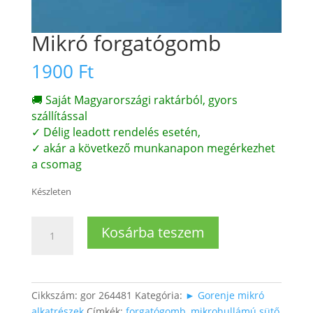
Mikró forgatógomb
1900
Ft
🚚 Saját Magyarországi raktárból, gyors
szállítással
✓ Délig leadott rendelés esetén,
✓ akár a következő munkanapon megérkezhet
a csomag
Készleten
Mikró
Kosárba teszem
forgatógomb
mennyiség
Cikkszám:
gor 264481
Kategória:
► Gorenje mikró
alkatrészek
Címkék:
forgatógomb
,
mikrohullámú sütő