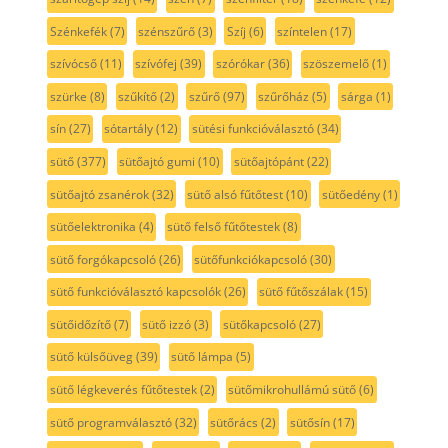
Szénkefék
(7)
szénszűrő
(3)
Szíj
(6)
színtelen
(17)
szívócső
(11)
szívófej
(39)
szórókar
(36)
szöszemelő
(1)
szürke
(8)
szűkítő
(2)
szűrő
(97)
szűrőház
(5)
sárga
(1)
sín
(27)
sótartály
(12)
sütési funkcióválasztó
(34)
sütő
(377)
sütőajtó gumi
(10)
sütőajtópánt
(22)
sütőajtó zsanérok
(32)
sütő alsó fűtőtest
(10)
sütőedény
(1)
sütőelektronika
(4)
sütő felső fűtőtestek
(8)
sütő forgókapcsoló
(26)
sütőfunkciókapcsoló
(30)
sütő funkcióválasztó kapcsolók
(26)
sütő fűtőszálak
(15)
sütőidőzítő
(7)
sütő izzó
(3)
sütőkapcsoló
(27)
sütő külsőüveg
(39)
sütő lámpa
(5)
sütő légkeverés fűtőtestek
(2)
sütőmikrohullámú sütő
(6)
sütő programválasztó
(32)
sütőrács
(2)
sütősín
(17)