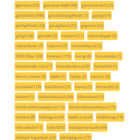
gázrózsa
(23)
gázrózsa-fedél
(28)
gázrózsa-tető
(27)
gáztűzhely
(499)
gáztűzhelyégőfedél
(7)
gázégő
(4)
gázégőfedél
(28)
gázégőtető
(25)
gégecső
(22)
görgő
(36)
gőzsütő
(2)
habverő
(11)
habverőlapát
(3)
habverőszár
(7)
hajtómű
(5)
harmonikacső
(5)
HEPA Filter
(39)
Hisense
(115)
horog
(6)
hosszabítás
(1)
hosszbordás szíj
(21)
hosszbordásszíj
(6)
hurkatöltő
(1)
három szintes
(3)
hátfal
(1)
hátlap
(2)
házrész
(6)
húsdaráló
(14)
húshőmérő
(3)
hüvely
(2)
hőcserélő
(2)
hőelem
(1)
hőfokszabályzó
(48)
hőkorlátozó
(3)
hőmérsékletszabályozó
(13)
hőmérsékletszabályzó
(15)
hőmérő
(8)
hőállógumi
(9)
hőálló izzó
(4)
hőállóüveg
(18)
hőérzékelő
(17)
hűtő
(634)
hűtőajtó-tartozék
(69)
hűtőajtó fogantyúk
(23)
hűtőajtógumi
(77)