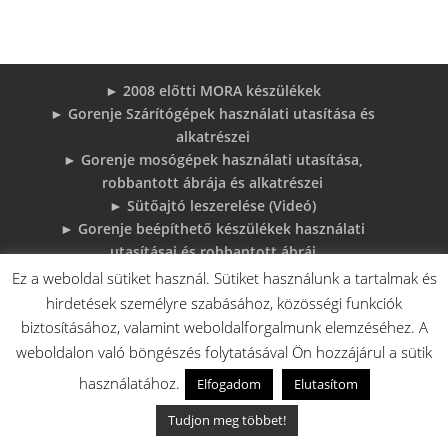
► 2008 előtti MORA készülékek
► Gorenje Szárítógépek használati utasítása és
alkatrészei
► Gorenje mosógépek használati utasítása,
robbantott ábrája és alkatrészei
► Sütőajtó leszerelése (Videó)
► Gorenje beépíthető készülékek használati
utasításai és robbantott ábrái
► MORA tűzhelyek használati utasítások
Ez a weboldal sütiket használ. Sütiket használunk a tartalmak és
adatlapok robbantott rajzok
hirdetések személyre szabásához, közösségi funkciók
► Gorenje Bojler Vízkő problémák és
biztosításához, valamint weboldalforgalmunk elemzéséhez. A
megoldások
weboldalon való böngészés folytatásával Ön hozzájárul a sütik
► 6 gyakori sütő hiba, és megoldások
használatához.
Elfogadom
Elutasítom
♦Gorenje Háztartásigépek adattábláiról:
Tudjon meg többet!