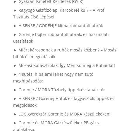
► Gyakran Ismételt Kérdések (GYIK)
► Ragyogó Gázfőzőlap, Karcok Nélkül? – A Profi
Tisztítás Első Lépései
► HISENSE / GORENJE klíma robbantott ábrák
► Gorenje bojler robbantott ábrák, és használati
utasítások
► Miért károsodnak a ruhák mosás közben? – Mosási
hibák és megoldásaik
► Mosási Katasztrófák: Így Mentsd meg a Ruháidat!
► 4 sütési hiba ami lehet hogy nem sütő
meghibásodás:
► Gorenje / MORA Tűzhely tippek és tanácsok:
► HISENSE / Gorenej Hűtők és fagyasztók: tippek és
megoldások:
► LOC gyerekzár Gorenje és MORA készülékeken:
► Gorenje és MORA Gázkészülékek PB gázra
átalakítása: