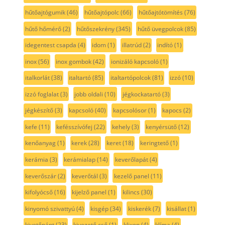
hűtőajtógumik
(46)
hűtőajtópolc
(66)
hűtőajtótömítés
(76)
hűtő hőmérő
(2)
hűtőszekrény
(345)
hűtő üvegpolcok
(85)
idegentest csapda
(4)
idom
(1)
illatrúd
(2)
indító
(1)
inox
(56)
inox gombok
(42)
ionizáló kapcsoló
(1)
italkorlát
(38)
italtartó
(85)
italtartópolcok
(81)
izzó
(10)
izzó foglalat
(3)
jobb oldali
(10)
jégkockatartó
(3)
jégkészítő
(3)
kapcsoló
(40)
kapcsolósor
(1)
kapocs
(2)
kefe
(11)
kefésszívófej
(22)
kehely
(3)
kenyérsütő
(12)
kenőanyag
(1)
kerek
(28)
keret
(18)
keringtető
(1)
kerámia
(3)
kerámialap
(14)
keverőlapát
(4)
keverőszár
(2)
keverőtál
(3)
kezelő panel
(11)
kifolyócső
(16)
kijelző panel
(1)
kilincs
(30)
kinyomó szivattyú
(4)
kisgép
(34)
kiskerék
(7)
kisállat
(1)
kivetőpánt
(23)
kivezető cső
(1)
klixon
(4)
klíma
(4)