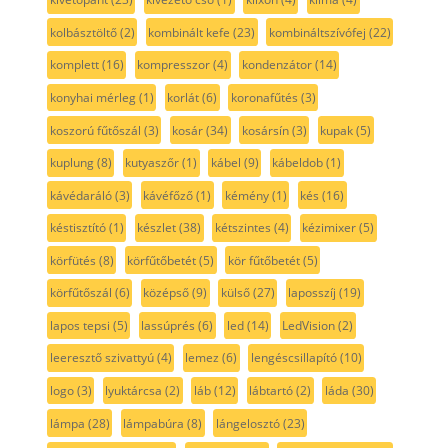
kolbásztöltő
(2)
kombinált kefe
(23)
kombináltszívófej
(22)
komplett
(16)
kompresszor
(4)
kondenzátor
(14)
konyhai mérleg
(1)
korlát
(6)
koronafűtés
(3)
koszorú fűtőszál
(3)
kosár
(34)
kosársín
(3)
kupak
(5)
kuplung
(8)
kutyaszőr
(1)
kábel
(9)
kábeldob
(1)
kávédaráló
(3)
kávéfőző
(1)
kémény
(1)
kés
(16)
késtisztító
(1)
készlet
(38)
kétszintes
(4)
kézimixer
(5)
körfütés
(8)
körfűtőbetét
(5)
kör fűtőbetét
(5)
körfűtőszál
(6)
középső
(9)
külső
(27)
laposszíj
(19)
lapos tepsi
(5)
lassúprés
(6)
led
(14)
LedVision
(2)
leeresztő szivattyú
(4)
lemez
(6)
lengéscsillapító
(10)
logo
(3)
lyuktárcsa
(2)
láb
(12)
lábtartó
(2)
láda
(30)
lámpa
(28)
lámpabúra
(8)
lángelosztó
(23)