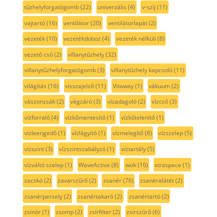
tűzhelyforgatógomb
(22)
univerzális
(4)
v-szíj
(11)
vajtartó
(16)
ventilátor
(20)
ventilátorlapát
(2)
vezeték
(10)
vezetékdoboz
(4)
vezeték nélküli
(8)
vezető cső
(2)
villanytűzhely
(32)
villanytűzhelyforgatógomb
(3)
villanytűzhely kapcsoló
(11)
világítás
(16)
visszajelző
(11)
Vitaway
(1)
vákuum
(2)
vászonzsák
(2)
végzáró
(3)
vízadagoló
(2)
vízcső
(3)
vízforraló
(4)
vízkőmentesítő
(1)
vízkőtelenítő
(1)
vízleengedő
(1)
vízlágyító
(1)
vízmelegítő
(8)
vízszelep
(5)
vízszint
(3)
vízszintszabályzó
(1)
víztartály
(5)
vízváltó szelep
(1)
WaveActive
(8)
wok
(10)
xtraspace
(1)
zacskó
(2)
zavarszűrő
(2)
zsanér
(76)
zsanéralátét
(2)
zsanérpersely
(2)
zsanértakaró
(2)
zsanértartó
(2)
zsinór
(1)
zsomp
(2)
zsírfilter
(2)
zsírszűrő
(6)