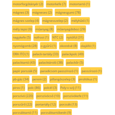
motorforgótányér
(2)
motorkefe
(7)
motortartó
(1)
mágnes
(3)
mágneses
(2)
mágnesgumi
(78)
mágnes szelep
(4)
mágnesszelep
(2)
mélyhűtő
(1)
mély tepsi
(6)
műanyag
(8)
műanyagdoboz
(29)
nagykefe
(5)
nofrost
(1)
NTC
(2)
nyitófül
(31)
nyomógomb
(28)
o-gyűrű
(1)
okostévé
(8)
olajálló
(1)
ORA ITO
(1)
palack-tartály
(33)
palackpolc
(49)
palacktartó
(43)
palacktároló
(38)
palackőr
(5)
papír porszák
(5)
paradicsom passzírozó
(1)
passzírozó
(1)
pb-gáz
(34)
perem
(2)
pillangószelep
(3)
pirolitikus
(1)
piros
(1)
polc
(86)
polcél
(3)
Poly-v szíj
(11)
porszívó
(220)
porszívócső
(10)
porszívókefe
(11)
porszűrő
(22)
portartály
(12)
porzsák
(13)
porzsáktartó
(11)
porzsáktartóbetét
(9)