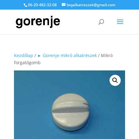
06-20-482-32-08
boyalkatreszek@gmail.com
Kezdőlap
/
► Gorenje mikró alkatrészek
/ Mikró
forgatógomb