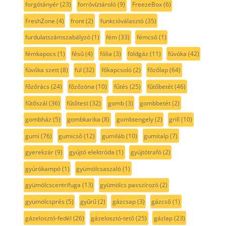
forgótányér
(23)
forróvíztároló
(9)
FreezeBox
(6)
FreshZone
(4)
front
(2)
funkcióválasztó
(35)
furdulatszámszabályzó
(1)
fém
(33)
fémcső
(1)
fémkapocs
(1)
fésű
(4)
fólia
(3)
földgáz
(11)
fúvóka
(42)
fúvóka szett
(8)
fül
(32)
főkapcsoló
(2)
főzőlap
(64)
főzőrács
(24)
főzőzóna
(10)
fűtés
(25)
fűtőbetét
(46)
fűtőszál
(36)
fűtőtest
(32)
gomb
(3)
gombbetét
(2)
gombház
(5)
gombkarika
(8)
gombtengely
(2)
grill
(10)
gumi
(76)
gumicső
(12)
gumiláb
(10)
gumitalp
(7)
gyerekzár
(9)
gyújtó elektróda
(1)
gyújtótrafó
(2)
gyúrókampó
(1)
gyümölcsaszaló
(1)
gyümölcscentrifuga
(13)
gyümölcs passzírozó
(2)
gyümölcsprés
(5)
gyűrű
(2)
gázcsap
(3)
gázcső
(1)
gázelosztó-fedél
(26)
gázelosztó-tető
(25)
gázlap
(23)