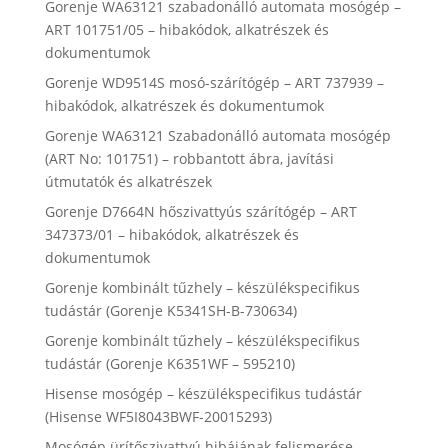
Gorenje WA63121 szabadonálló automata mosógép –
ART 101751/05 – hibakódok, alkatrészek és
dokumentumok
Gorenje WD9514S mosó-szárítógép – ART 737939 –
hibakódok, alkatrészek és dokumentumok
Gorenje WA63121 Szabadonálló automata mosógép
(ART No: 101751) – robbantott ábra, javítási
útmutatók és alkatrészek
Gorenje D7664N hőszivattyús szárítógép – ART
347373/01 – hibakódok, alkatrészek és
dokumentumok
Gorenje kombinált tűzhely – készülékspecifikus
tudástár (Gorenje K5341SH-B-730634)
Gorenje kombinált tűzhely – készülékspecifikus
tudástár (Gorenje K6351WF – 595210)
Hisense mosógép – készülékspecifikus tudástár
(Hisense WF5I8043BWF-20015293)
Mosógép ürítőszivattyú hibájának felismerése