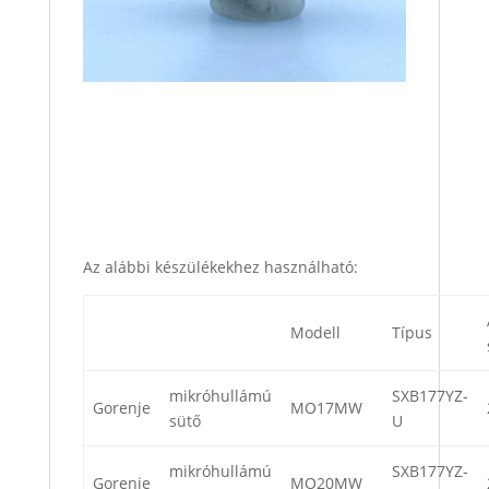
Az alábbi készülékekhez használható:
Modell
Típus
mikróhullámú
SXB177YZ-
Gorenje
MO17MW
sütő
U
mikróhullámú
SXB177YZ-
Gorenje
MO20MW