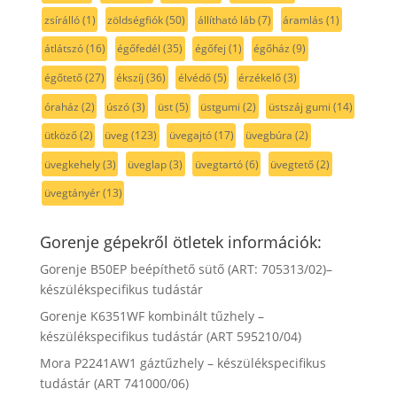
zsírálló
(1)
zöldségfiók
(50)
állítható láb
(7)
áramlás
(1)
átlátszó
(16)
égőfedél
(35)
égőfej
(1)
égőház
(9)
égőtető
(27)
ékszíj
(36)
élvédő
(5)
érzékelő
(3)
óraház
(2)
úszó
(3)
üst
(5)
üstgumi
(2)
üstszáj gumi
(14)
ütköző
(2)
üveg
(123)
üvegajtó
(17)
üvegbúra
(2)
üvegkehely
(3)
üveglap
(3)
üvegtartó
(6)
üvegtető
(2)
üvegtányér
(13)
Gorenje gépekről ötletek információk:
Gorenje B50EP beépíthető sütő (ART: 705313/02)–
készülékspecifikus tudástár
Gorenje K6351WF kombinált tűzhely –
készülékspecifikus tudástár (ART 595210/04)
Mora P2241AW1 gáztűzhely – készülékspecifikus
tudástár (ART 741000/06)