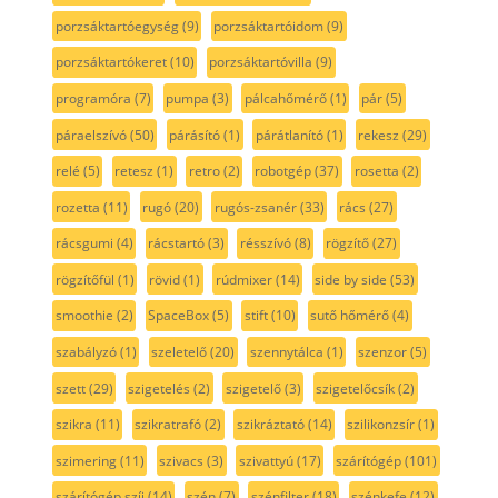
porzsáktartóegység
(9)
porzsáktartóidom
(9)
porzsáktartókeret
(10)
porzsáktartóvilla
(9)
programóra
(7)
pumpa
(3)
pálcahőmérő
(1)
pár
(5)
páraelszívó
(50)
párásító
(1)
párátlanító
(1)
rekesz
(29)
relé
(5)
retesz
(1)
retro
(2)
robotgép
(37)
rosetta
(2)
rozetta
(11)
rugó
(20)
rugós-zsanér
(33)
rács
(27)
rácsgumi
(4)
rácstartó
(3)
résszívó
(8)
rögzítő
(27)
rögzítőfül
(1)
rövid
(1)
rúdmixer
(14)
side by side
(53)
smoothie
(2)
SpaceBox
(5)
stift
(10)
sutő hőmérő
(4)
szabályzó
(1)
szeletelő
(20)
szennytálca
(1)
szenzor
(5)
szett
(29)
szigetelés
(2)
szigetelő
(3)
szigetelőcsík
(2)
szikra
(11)
szikratrafó
(2)
szikráztató
(14)
szilikonzsír
(1)
szimering
(11)
szivacs
(3)
szivattyú
(17)
szárítógép
(101)
szárítógép szíj
(14)
szén
(7)
szénfilter
(18)
szénkefe
(12)