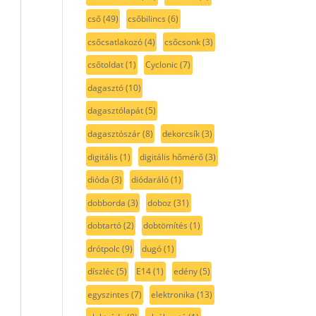
cső
(49)
csőbilincs
(6)
csőcsatlakozó
(4)
csőcsonk
(3)
csőtoldat
(1)
Cyclonic
(7)
dagasztó
(10)
dagasztólapát
(5)
dagasztószár
(8)
dekorcsík
(3)
digitális
(1)
digitális hőmérő
(3)
dióda
(3)
diódaráló
(1)
dobborda
(3)
doboz
(31)
dobtartó
(2)
dobtömítés
(1)
drótpolc
(9)
dugó
(1)
díszléc
(5)
E14
(1)
edény
(5)
egyszintes
(7)
elektronika
(13)