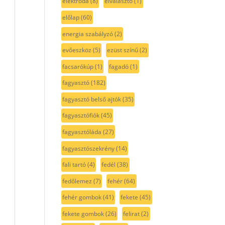
elektróda
(8)
elválasztó
(1)
előlap
(60)
energia szabályzó
(2)
evőeszköz
(5)
ezüst színű
(2)
facsarókúp
(1)
fagadó
(1)
fagyasztó
(182)
fagyasztó belső ajtók
(35)
fagyasztófiók
(45)
fagyasztóláda
(27)
fagyasztószekrény
(14)
fali tartó
(4)
fedél
(38)
fedőlemez
(7)
fehér
(64)
fehér gombok
(41)
fekete
(45)
fekete gombok
(26)
felirat
(2)