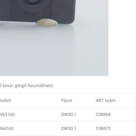
ő kosár görgő használható:
odell
Típus
ART szám
V63160
DW30.1
538868
I64160
DW30.1
538873