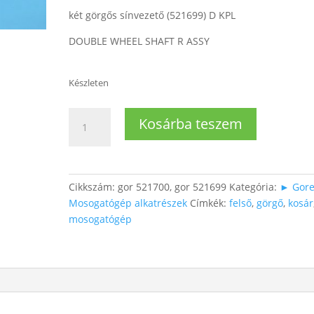
két görgős sínvezető (521699) D KPL
DOUBLE WHEEL SHAFT R ASSY
Készleten
Mosogatógép
Kosárba teszem
felső
kosáron
görgő
(kéttengelyes,
Cikkszám:
gor 521700, gor 521699
Kategória:
► Gore
jobb
Mosogatógép alkatrészek
Címkék:
felső
,
görgő
,
kosár
oldali)
mosogatógép
mennyiség