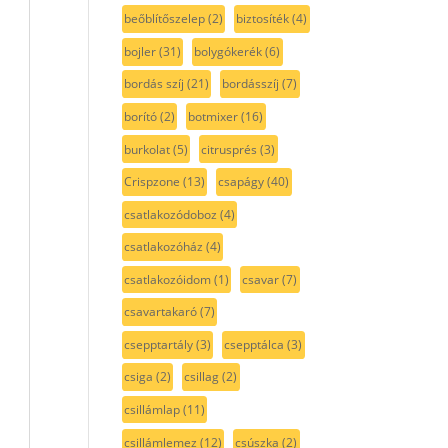
beőblítőszelep
(2)
biztosíték
(4)
bojler
(31)
bolygókerék
(6)
bordás szíj
(21)
bordásszíj
(7)
borító
(2)
botmixer
(16)
burkolat
(5)
citrusprés
(3)
Crispzone
(13)
csapágy
(40)
csatlakozódoboz
(4)
csatlakozóház
(4)
csatlakozóidom
(1)
csavar
(7)
csavartakaró
(7)
csepptartály
(3)
csepptálca
(3)
csiga
(2)
csillag
(2)
csillámlap
(11)
csillámlemez
(12)
csúszka
(2)