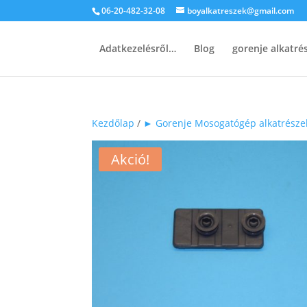
06-20-482-32-08
boyalkatreszek@gmail.com
Adatkezelésről…
Blog
gorenje alkatr
Kezdőlap
/
► Gorenje Mosogatógép alkatrésze
Akció!