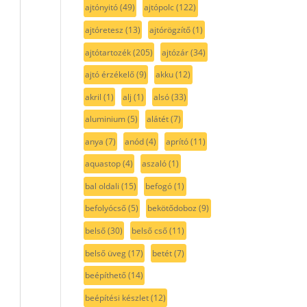
ajtónyitó
(49)
ajtópolc
(122)
ajtóretesz
(13)
ajtórögzítő
(1)
ajtótartozék
(205)
ajtózár
(34)
ajtó érzékelő
(9)
akku
(12)
akril
(1)
alj
(1)
alsó
(33)
aluminium
(5)
alátét
(7)
anya
(7)
anód
(4)
aprító
(11)
aquastop
(4)
aszaló
(1)
bal oldali
(15)
befogó
(1)
befolyócső
(5)
bekötődoboz
(9)
belső
(30)
belső cső
(11)
belső üveg
(17)
betét
(7)
beépíthető
(14)
beépítési készlet
(12)