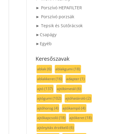
► Porszívó HEPAFILTER
► Porszívó porzsák
► Tepsik és Sütőrácsok
►Csapágy
►Egyéb
Keresőszavak
ablak
(6)
ablakgumi
(18)
ablakkeret
(16)
adapter
(1)
ajtó
(137)
ajtóbimetál
(6)
ajtógumi
(102)
ajtóhatároló
(2)
ajtóhorog
(4)
ajtókampó
(4)
ajtókapcsoló
(18)
ajtókeret
(18)
ajtónyitás érzékelő
(6)