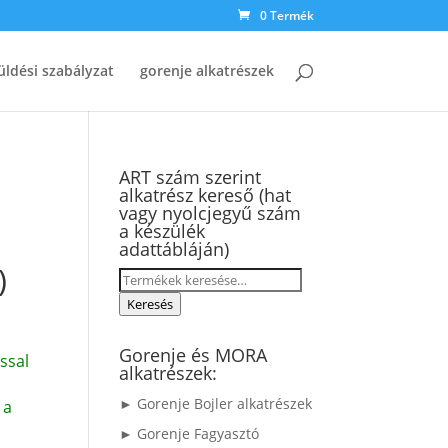
0 Termék
üldési szabályzat
gorenje alkatrészek
ART szám szerint
alkatrész kereső (hat
vagy nyolcjegyű szám
a készülék
adattábláján)
)
Keresés
a
Keresés
következőre:
Gorenje és MORA
ssal
alkatrészek:
► Gorenje Bojler alkatrészek
 a
► Gorenje Fagyasztó