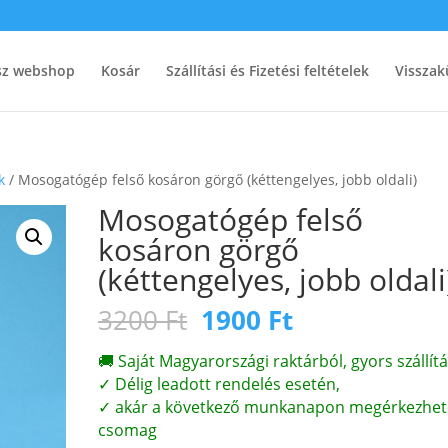
ész webshop
Kosár
Szállítási és Fizetési feltételek
Visszak
k
/ Mosogatógép felső kosáron görgő (kéttengelyes, jobb oldali)
Mosogatógép felső
kosáron görgő
(kéttengelyes, jobb oldali
Original
Current
3200
Ft
1900
Ft
price
price
was:
is:
🚚 Saját Magyarországi raktárból, gyors szállítá
3200 Ft.
1900 Ft.
✓ Délig leadott rendelés esetén,
✓ akár a következő munkanapon megérkezhet
csomag