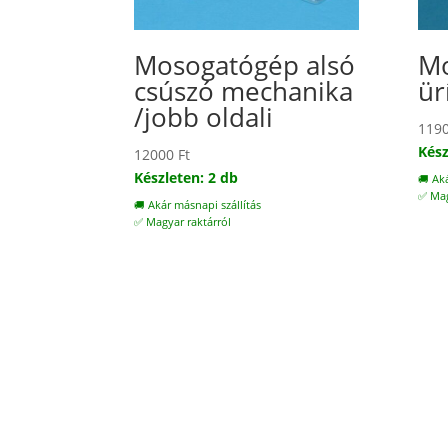
Mosogatógép alsó
Mo
csúszó mechanika
ür
/jobb oldali
119
Kész
12000
Ft
Készleten: 2 db
🚚 Ak
✅ Mag
🚚 Akár másnapi szállítás
✅ Magyar raktárról