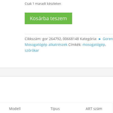
Csak 1 maradt készleten
Gorenje
Kosárba teszem
Mosogatógép
alsó
szórókar
mennyiség
Cikkszám:
gor 264792, 00668148
Kategória:
► Goren
Mosogatógép alkatrészek
Címkék:
mosogatógép
,
szórókar
Modell
Típus
ART szám