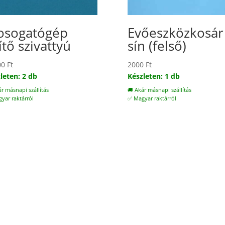
sogatógép
Evőeszközkosár
ítő szivattyú
sín (felső)
00
Ft
2000
Ft
leten: 2 db
Készleten: 1 db
ár másnapi szállítás
🚚 Akár másnapi szállítás
yar raktárról
✅ Magyar raktárról