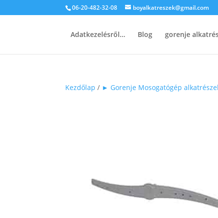
06-20-482-32-08
boyalkatreszek@gmail.com
Adatkezelésről…
Blog
gorenje alkatr
Kezdőlap
/
► Gorenje Mosogatógép alkatrésze