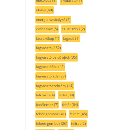
elektróda
(8)
elválasztó
(1)
előlap
(60)
energia szabályzó
(2)
evőeszköz
(5)
ezüst színű
(2)
facsarókúp
(1)
fagadó
(1)
fagyasztó
(182)
fagyasztó belső ajtók
(35)
fagyasztófiók
(45)
fagyasztóláda
(27)
fagyasztószekrény
(14)
fali tartó
(4)
fedél
(38)
fedőlemez
(7)
fehér
(64)
fehér gombok
(41)
fekete
(45)
fekete gombok
(26)
felirat
(2)