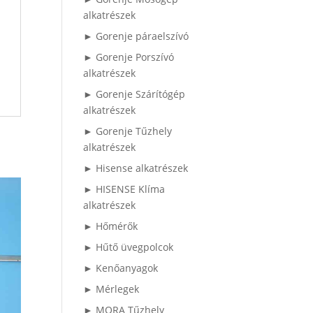
alkatrészek
► Gorenje páraelszívó
► Gorenje Porszívó
alkatrészek
► Gorenje Szárítógép
alkatrészek
► Gorenje Tűzhely
alkatrészek
► Hisense alkatrészek
► HISENSE Klíma
alkatrészek
► Hőmérők
► Hűtő üvegpolcok
► Kenőanyagok
► Mérlegek
► MORA Tűzhely