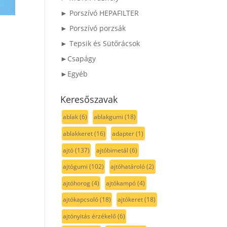
► Porszívó HEPAFILTER
► Porszívó porzsák
► Tepsik és Sütőrácsok
►Csapágy
►Egyéb
Keresőszavak
ablak
(6)
ablakgumi
(18)
ablakkeret
(16)
adapter
(1)
ajtó
(137)
ajtóbimetál
(6)
ajtógumi
(102)
ajtóhatároló
(2)
ajtóhorog
(4)
ajtókampó
(4)
ajtókapcsoló
(18)
ajtókeret
(18)
ajtónyitás érzékelő
(6)