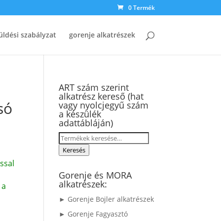
0 Termék
üldési szabályzat
gorenje alkatrészek
ART szám szerint
alkatrész kereső (hat
só
vagy nyolcjegyű szám
a készülék
adattábláján)
Keresés
a
Keresés
következőre:
ssal
Gorenje és MORA
alkatrészek:
 a
► Gorenje Bojler alkatrészek
► Gorenje Fagyasztó