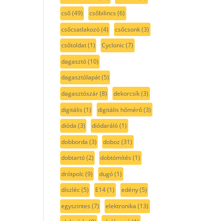
cső
(49)
csőbilincs
(6)
csőcsatlakozó
(4)
csőcsonk
(3)
csőtoldat
(1)
Cyclonic
(7)
dagasztó
(10)
dagasztólapát
(5)
dagasztószár
(8)
dekorcsík
(3)
digitális
(1)
digitális hőmérő
(3)
dióda
(3)
diódaráló
(1)
dobborda
(3)
doboz
(31)
dobtartó
(2)
dobtömítés
(1)
drótpolc
(9)
dugó
(1)
díszléc
(5)
E14
(1)
edény
(5)
egyszintes
(7)
elektronika
(13)