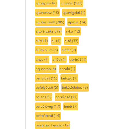
ajtónyitó
(49)
ajtópolc
(122)
ajtóretesz
(13)
ajtórögzítő
(1)
ajtótartozék
(205)
ajtózár
(34)
ajtó érzékelő
(9)
akku
(12)
akril
(1)
alj
(1)
alsó
(33)
aluminium
(5)
alátét
(7)
anya
(7)
anód
(4)
aprító
(11)
aquastop
(4)
aszaló
(1)
bal oldali
(15)
befogó
(1)
befolyócső
(5)
bekötődoboz
(9)
belső
(30)
belső cső
(11)
belső üveg
(17)
betét
(7)
beépíthető
(14)
beépítési készlet
(12)