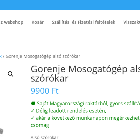
ész webshop
Kosár
Szállítási és Fizetési feltételek
Visszak
k
/ Gorenje Mosogatógép alsó szórókar
Gorenje Mosogatógép al
szórókar
9900
Ft
🚚 Saját Magyarországi raktárból, gyors szállítá
✓ Délig leadott rendelés esetén,
✓ akár a következő munkanapon megérkezhet
csomag
Alsó szórókar