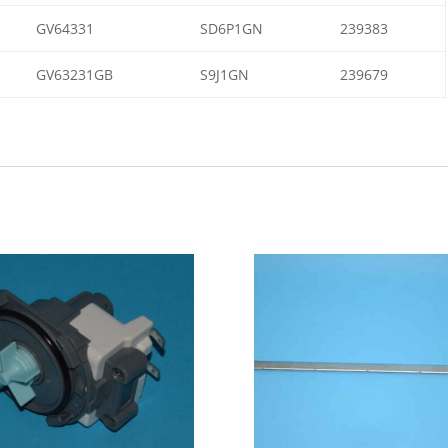
GV64331
SD6P1GN
239383
GV63231GB
S9J1GN
239679