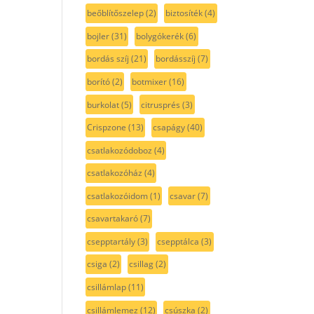
beőblítőszelep
(2)
biztosíték
(4)
bojler
(31)
bolygókerék
(6)
bordás szíj
(21)
bordásszíj
(7)
borító
(2)
botmixer
(16)
burkolat
(5)
citrusprés
(3)
Crispzone
(13)
csapágy
(40)
csatlakozódoboz
(4)
csatlakozóház
(4)
csatlakozóidom
(1)
csavar
(7)
csavartakaró
(7)
csepptartály
(3)
csepptálca
(3)
csiga
(2)
csillag
(2)
csillámlap
(11)
csillámlemez
(12)
csúszka
(2)