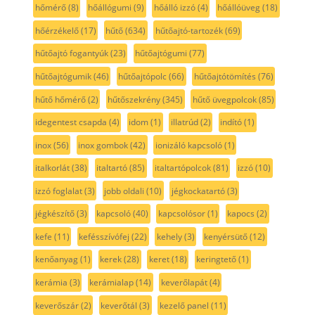
hőmérő
(8)
hőállógumi
(9)
hőálló izzó
(4)
hőállóüveg
(18)
hőérzékelő
(17)
hűtő
(634)
hűtőajtó-tartozék
(69)
hűtőajtó fogantyúk
(23)
hűtőajtógumi
(77)
hűtőajtógumik
(46)
hűtőajtópolc
(66)
hűtőajtótömítés
(76)
hűtő hőmérő
(2)
hűtőszekrény
(345)
hűtő üvegpolcok
(85)
idegentest csapda
(4)
idom
(1)
illatrúd
(2)
indító
(1)
inox
(56)
inox gombok
(42)
ionizáló kapcsoló
(1)
italkorlát
(38)
italtartó
(85)
italtartópolcok
(81)
izzó
(10)
izzó foglalat
(3)
jobb oldali
(10)
jégkockatartó
(3)
jégkészítő
(3)
kapcsoló
(40)
kapcsolósor
(1)
kapocs
(2)
kefe
(11)
kefésszívófej
(22)
kehely
(3)
kenyérsütő
(12)
kenőanyag
(1)
kerek
(28)
keret
(18)
keringtető
(1)
kerámia
(3)
kerámialap
(14)
keverőlapát
(4)
keverőszár
(2)
keverőtál
(3)
kezelő panel
(11)