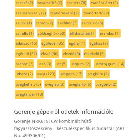
zacskó
(2)
zavarszűrő
(2)
zsanér
(76)
zsanéralátét
(2)
zsanérpersely
(2)
zsanértakaró
(2)
zsanértartó
(2)
zsinór
(1)
zsomp
(2)
zsírfilter
(2)
zsírszűrő
(6)
zsírálló
(1)
zöldségfiók
(50)
állítható láb
(7)
áramlás
(1)
átlátszó
(16)
égőfedél
(35)
égőfej
(1)
égőház
(9)
égőtető
(27)
ékszíj
(36)
élvédő
(5)
érzékelő
(3)
óraház
(2)
úszó
(3)
üst
(5)
üstgumi
(2)
üstszáj gumi
(14)
ütköző
(2)
üveg
(123)
üvegajtó
(17)
üvegbúra
(2)
üvegkehely
(3)
üveglap
(3)
üvegtartó
(6)
üvegtető
(2)
üvegtányér
(13)
Gorenje gépekről ötletek információk:
Gorenje NRK6191CW kombinált hűtő-
fagyasztószekrény – készülékspecifikus tudástár (ART
No: 499306/01)