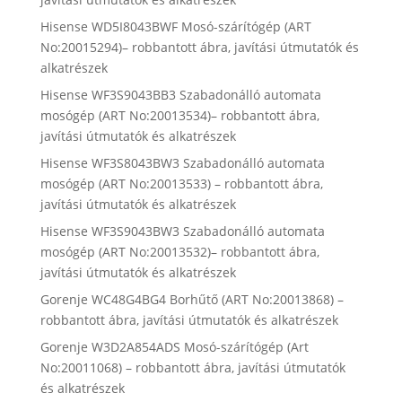
Hisense WD5I8043BWF Mosó-szárítógép (ART
No:20015294)– robbantott ábra, javítási útmutatók és
alkatrészek
Hisense WF3S9043BB3 Szabadonálló automata
mosógép (ART No:20013534)– robbantott ábra,
javítási útmutatók és alkatrészek
Hisense WF3S8043BW3 Szabadonálló automata
mosógép (ART No:20013533) – robbantott ábra,
javítási útmutatók és alkatrészek
Hisense WF3S9043BW3 Szabadonálló automata
mosógép (ART No:20013532)– robbantott ábra,
javítási útmutatók és alkatrészek
Gorenje WC48G4BG4 Borhűtő (ART No:20013868) –
robbantott ábra, javítási útmutatók és alkatrészek
Gorenje W3D2A854ADS Mosó-szárítógép (Art
No:20011068) – robbantott ábra, javítási útmutatók
és alkatrészek