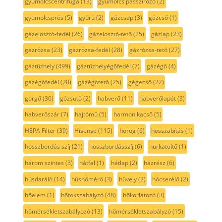
gyümölcscentrifuga
(13)
gyümölcs passzírozó
(2)
gyümölcsprés
(5)
gyűrű
(2)
gázcsap
(3)
gázcső
(1)
gázelosztó-fedél
(26)
gázelosztó-tető
(25)
gázlap
(23)
gázrózsa
(23)
gázrózsa-fedél
(28)
gázrózsa-tető
(27)
gáztűzhely
(499)
gáztűzhelyégőfedél
(7)
gázégő
(4)
gázégőfedél
(28)
gázégőtető
(25)
gégecső
(22)
görgő
(36)
gőzsütő
(2)
habverő
(11)
habverőlapát
(3)
habverőszár
(7)
hajtómű
(5)
harmonikacső
(5)
HEPA Filter
(39)
Hisense
(115)
horog
(6)
hosszabítás
(1)
hosszbordás szíj
(21)
hosszbordásszíj
(6)
hurkatöltő
(1)
három szintes
(3)
hátfal
(1)
hátlap
(2)
házrész
(6)
húsdaráló
(14)
húshőmérő
(3)
hüvely
(2)
hőcserélő
(2)
hőelem
(1)
hőfokszabályzó
(48)
hőkorlátozó
(3)
hőmérsékletszabályozó
(13)
hőmérsékletszabályzó
(15)