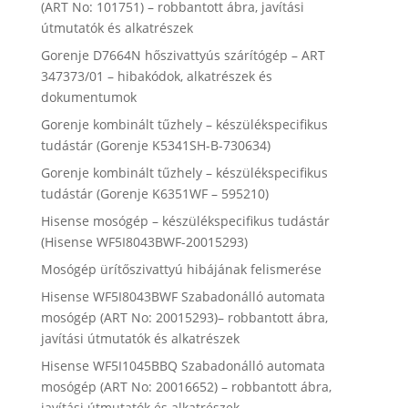
(ART No: 101751) – robbantott ábra, javítási
útmutatók és alkatrészek
Gorenje D7664N hőszivattyús szárítógép – ART
347373/01 – hibakódok, alkatrészek és
dokumentumok
Gorenje kombinált tűzhely – készülékspecifikus
tudástár (Gorenje K5341SH-B-730634)
Gorenje kombinált tűzhely – készülékspecifikus
tudástár (Gorenje K6351WF – 595210)
Hisense mosógép – készülékspecifikus tudástár
(Hisense WF5I8043BWF-20015293)
Mosógép ürítőszivattyú hibájának felismerése
Hisense WF5I8043BWF Szabadonálló automata
mosógép (ART No: 20015293)– robbantott ábra,
javítási útmutatók és alkatrészek
Hisense WF5I1045BBQ Szabadonálló automata
mosógép (ART No: 20016652) – robbantott ábra,
javítási útmutatók és alkatrészek