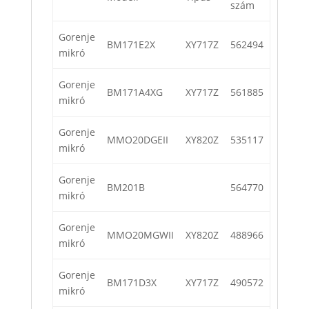
szám
Gorenje
BM171E2X
XY717Z
562494
mikró
Gorenje
BM171A4XG
XY717Z
561885
mikró
Gorenje
MMO20DGEII
XY820Z
535117
mikró
Gorenje
BM201B
564770
mikró
Gorenje
MMO20MGWII
XY820Z
488966
mikró
Gorenje
BM171D3X
XY717Z
490572
mikró