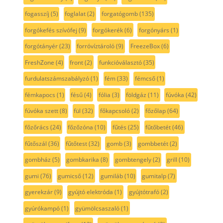
fogasszíj
(5)
foglalat
(2)
forgatógomb
(135)
forgókefés szívófej
(9)
forgókerék
(6)
forgónyárs
(1)
forgótányér
(23)
forróvíztároló
(9)
FreezeBox
(6)
FreshZone
(4)
front
(2)
funkcióválasztó
(35)
furdulatszámszabályzó
(1)
fém
(33)
fémcső
(1)
fémkapocs
(1)
fésű
(4)
fólia
(3)
földgáz
(11)
fúvóka
(42)
fúvóka szett
(8)
fül
(32)
főkapcsoló
(2)
főzőlap
(64)
főzőrács
(24)
főzőzóna
(10)
fűtés
(25)
fűtőbetét
(46)
fűtőszál
(36)
fűtőtest
(32)
gomb
(3)
gombbetét
(2)
gombház
(5)
gombkarika
(8)
gombtengely
(2)
grill
(10)
gumi
(76)
gumicső
(12)
gumiláb
(10)
gumitalp
(7)
gyerekzár
(9)
gyújtó elektróda
(1)
gyújtótrafó
(2)
gyúrókampó
(1)
gyümölcsaszaló
(1)