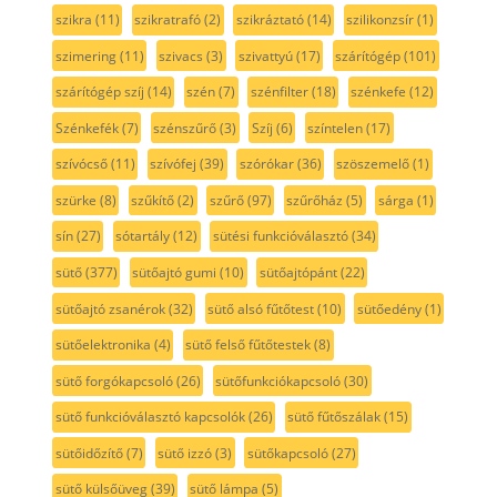
szikra
(11)
szikratrafó
(2)
szikráztató
(14)
szilikonzsír
(1)
szimering
(11)
szivacs
(3)
szivattyú
(17)
szárítógép
(101)
szárítógép szíj
(14)
szén
(7)
szénfilter
(18)
szénkefe
(12)
Szénkefék
(7)
szénszűrő
(3)
Szíj
(6)
színtelen
(17)
szívócső
(11)
szívófej
(39)
szórókar
(36)
szöszemelő
(1)
szürke
(8)
szűkítő
(2)
szűrő
(97)
szűrőház
(5)
sárga
(1)
sín
(27)
sótartály
(12)
sütési funkcióválasztó
(34)
sütő
(377)
sütőajtó gumi
(10)
sütőajtópánt
(22)
sütőajtó zsanérok
(32)
sütő alsó fűtőtest
(10)
sütőedény
(1)
sütőelektronika
(4)
sütő felső fűtőtestek
(8)
sütő forgókapcsoló
(26)
sütőfunkciókapcsoló
(30)
sütő funkcióválasztó kapcsolók
(26)
sütő fűtőszálak
(15)
sütőidőzítő
(7)
sütő izzó
(3)
sütőkapcsoló
(27)
sütő külsőüveg
(39)
sütő lámpa
(5)