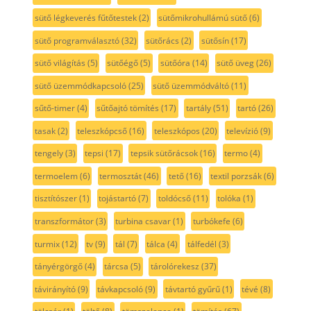
sütő légkeverés fűtőtestek
(2)
sütőmikrohullámú sütő
(6)
sütő programválasztó
(32)
sütőrács
(2)
sütősín
(17)
sütő világítás
(5)
sütőégő
(5)
sütőóra
(14)
sütő üveg
(26)
sütő üzemmódkapcsoló
(25)
sütő üzemmódváltó
(11)
sűtő-timer
(4)
sűtőajtó tömítés
(17)
tartály
(51)
tartó
(26)
tasak
(2)
teleszkópcső
(16)
teleszkópos
(20)
televízió
(9)
tengely
(3)
tepsi
(17)
tepsik sütőrácsok
(16)
termo
(4)
termoelem
(6)
termosztát
(46)
tető
(16)
textil porzsák
(6)
tisztítószer
(1)
tojástartó
(7)
toldócső
(11)
tolóka
(1)
transzformátor
(3)
turbina csavar
(1)
turbókefe
(6)
turmix
(12)
tv
(9)
tál
(7)
tálca
(4)
tálfedél
(3)
tányérgörgő
(4)
tárcsa
(5)
tárolórekesz
(37)
távirányító
(9)
távkapcsoló
(9)
távtartó gyűrű
(1)
tévé
(8)