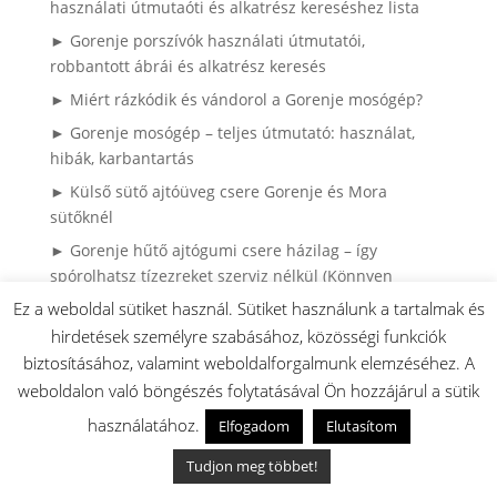
használati útmutaóti és alkatrész kereséshez lista
► Gorenje porszívók használati útmutatói,
robbantott ábrái és alkatrész keresés
► Miért rázkódik és vándorol a Gorenje mosógép?
► Gorenje mosógép – teljes útmutató: használat,
hibák, karbantartás
► Külső sütő ajtóüveg csere Gorenje és Mora
sütőknél
► Gorenje hűtő ajtógumi csere házilag – így
spórolhatsz tízezreket szerviz nélkül (Könnyen
cserélhető (hornyos) kivitel)
Ez a weboldal sütiket használ. Sütiket használunk a tartalmak és
► Gyakran Ismételt Kérdések (GYIK)
hirdetések személyre szabásához, közösségi funkciók
biztosításához, valamint weboldalforgalmunk elemzéséhez. A
► Ragyogó Gázfőzőlap, Karcok Nélkül? – A Profi
weboldalon való böngészés folytatásával Ön hozzájárul a sütik
Tisztítás Első Lépései
használatához.
Elfogadom
Elutasítom
► HISENSE / GORENJE klíma robbantott ábrák
► Gorenje bojler robbantott ábrák, és használati
Tudjon meg többet!
utasítások