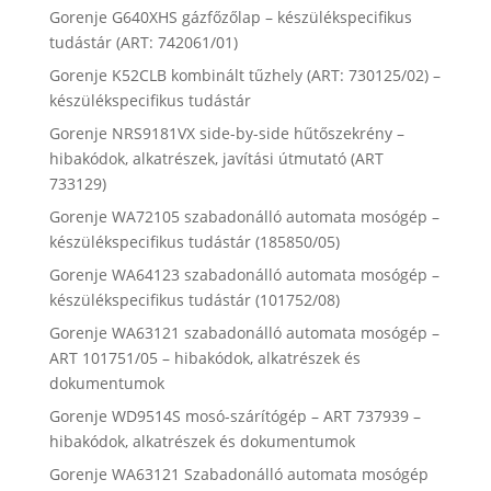
Gorenje G640XHS gázfőzőlap – készülékspecifikus
tudástár (ART: 742061/01)
Gorenje K52CLB kombinált tűzhely (ART: 730125/02) –
készülékspecifikus tudástár
Gorenje NRS9181VX side-by-side hűtőszekrény –
hibakódok, alkatrészek, javítási útmutató (ART
733129)
Gorenje WA72105 szabadonálló automata mosógép –
készülékspecifikus tudástár (185850/05)
Gorenje WA64123 szabadonálló automata mosógép –
készülékspecifikus tudástár (101752/08)
Gorenje WA63121 szabadonálló automata mosógép –
ART 101751/05 – hibakódok, alkatrészek és
dokumentumok
Gorenje WD9514S mosó-szárítógép – ART 737939 –
hibakódok, alkatrészek és dokumentumok
Gorenje WA63121 Szabadonálló automata mosógép