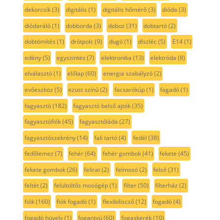
dekorcsík
(3)
digitális
(1)
digitális hőmérő
(3)
dióda
(3)
diódaráló
(1)
dobborda
(3)
doboz
(31)
dobtartó
(2)
dobtömítés
(1)
drótpolc
(9)
dugó
(1)
díszléc
(5)
E14
(1)
edény
(5)
egyszintes
(7)
elektronika
(13)
elektróda
(8)
elválasztó
(1)
előlap
(60)
energia szabályzó
(2)
evőeszköz
(5)
ezüst színű
(2)
facsarókúp
(1)
fagadó
(1)
fagyasztó
(182)
fagyasztó belső ajtók
(35)
fagyasztófiók
(45)
fagyasztóláda
(27)
fagyasztószekrény
(14)
fali tartó
(4)
fedél
(38)
fedőlemez
(7)
fehér
(64)
fehér gombok
(41)
fekete
(45)
fekete gombok
(26)
felirat
(2)
felmosó
(2)
felső
(31)
feltét
(2)
felültöltős mosógép
(1)
filter
(50)
filterház
(2)
fiók
(160)
fiók fogadó
(1)
flexibiliscső
(12)
fogadó
(4)
fogadó hüvely
(1)
fogantyú
(60)
fogaskerék
(10)