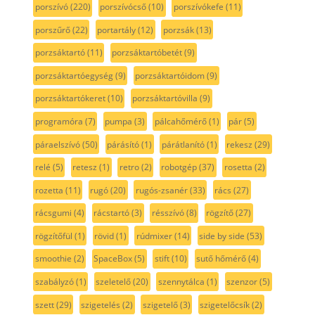
porszívó
(220)
porszívócső
(10)
porszívókefe
(11)
porszűrő
(22)
portartály
(12)
porzsák
(13)
porzsáktartó
(11)
porzsáktartóbetét
(9)
porzsáktartóegység
(9)
porzsáktartóidom
(9)
porzsáktartókeret
(10)
porzsáktartóvilla
(9)
programóra
(7)
pumpa
(3)
pálcahőmérő
(1)
pár
(5)
páraelszívó
(50)
párásító
(1)
párátlanító
(1)
rekesz
(29)
relé
(5)
retesz
(1)
retro
(2)
robotgép
(37)
rosetta
(2)
rozetta
(11)
rugó
(20)
rugós-zsanér
(33)
rács
(27)
rácsgumi
(4)
rácstartó
(3)
résszívó
(8)
rögzítő
(27)
rögzítőfül
(1)
rövid
(1)
rúdmixer
(14)
side by side
(53)
smoothie
(2)
SpaceBox
(5)
stift
(10)
sutő hőmérő
(4)
szabályzó
(1)
szeletelő
(20)
szennytálca
(1)
szenzor
(5)
szett
(29)
szigetelés
(2)
szigetelő
(3)
szigetelőcsík
(2)