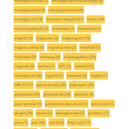
mosógép fűtőszál
(7)
Mosógép leeresztő szivattyú
(6)
mosógépszelep
(3)
mosógépszénkefe
(9)
mosógép szíj
(18)
mosószer adagoló
(21)
motor
(29)
motorforgótányér
(2)
motorkefe
(7)
motortartó
(1)
mágnes
(3)
mágneses
(2)
mágnesgumi
(78)
mágnes szelep
(4)
mágnesszelep
(2)
mélyhűtő
(1)
mély tepsi
(6)
műanyag
(8)
műanyagdoboz
(29)
nagykefe
(5)
nofrost
(1)
NTC
(2)
nyitófül
(31)
nyomógomb
(28)
o-gyűrű
(1)
okostévé
(8)
olajálló
(1)
ORA ITO
(1)
palack-tartály
(33)
palackpolc
(49)
palacktartó
(43)
palacktároló
(38)
palackőr
(5)
papír porszák
(5)
paradicsom passzírozó
(1)
passzírozó
(1)
pb-gáz
(34)
perem
(2)
pillangószelep
(3)
pirolitikus
(1)
piros
(1)
polc
(86)
polcél
(3)
Poly-v szíj
(11)