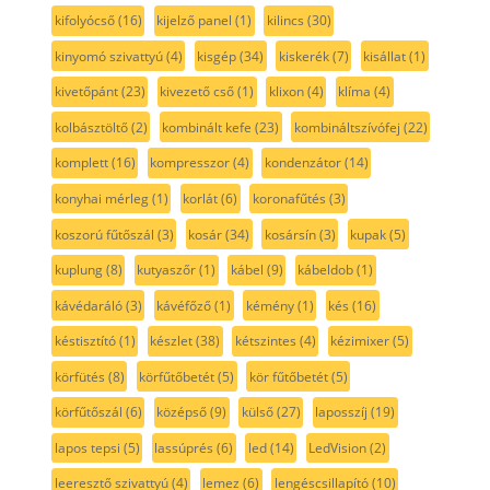
kifolyócső
(16)
kijelző panel
(1)
kilincs
(30)
kinyomó szivattyú
(4)
kisgép
(34)
kiskerék
(7)
kisállat
(1)
kivetőpánt
(23)
kivezető cső
(1)
klixon
(4)
klíma
(4)
kolbásztöltő
(2)
kombinált kefe
(23)
kombináltszívófej
(22)
komplett
(16)
kompresszor
(4)
kondenzátor
(14)
konyhai mérleg
(1)
korlát
(6)
koronafűtés
(3)
koszorú fűtőszál
(3)
kosár
(34)
kosársín
(3)
kupak
(5)
kuplung
(8)
kutyaszőr
(1)
kábel
(9)
kábeldob
(1)
kávédaráló
(3)
kávéfőző
(1)
kémény
(1)
kés
(16)
késtisztító
(1)
készlet
(38)
kétszintes
(4)
kézimixer
(5)
körfütés
(8)
körfűtőbetét
(5)
kör fűtőbetét
(5)
körfűtőszál
(6)
középső
(9)
külső
(27)
laposszíj
(19)
lapos tepsi
(5)
lassúprés
(6)
led
(14)
LedVision
(2)
leeresztő szivattyú
(4)
lemez
(6)
lengéscsillapító
(10)