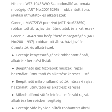
Hisense WF5I1045BWQ Szabadonálló automata
mosógép (ART No:20015295) – robbantott ábra,
javítási útmutatók és alkatrészek
Gorenje MVC72FW porszívó (ART No:623850)–
robbantott ábra, javítási útmutatók és alkatrészek
Gorenje GI642E90X beépíthető mosogatógép (ART
No:20011937)- robbantott ábra, házi javítási
útmutatók, és alkatrészek
► Gorenje kenyérsütő gépek robbantott ábrái,
alkatrész keresési listák
► Beépíthető gáz főzőlapok műszaki rajzai,
használati útmutatói és alkatrész keresési listái
► Beépíthető mikrohullámú sütők műszaki rajzai,
használati útmutatói és alkatrész keresés
► Mikrohullámú sütők leírásai, műszaki rajzai,
alkatrész keresésben segítség
► Gorenje Side by Side hűtők robbantott ábrái,