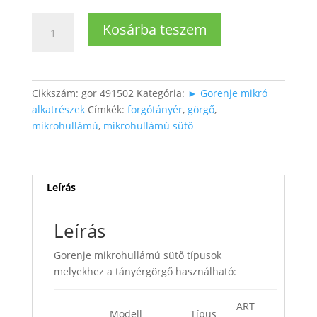
Gorenje
Kosárba teszem
mikró
tányér
forgató
Ø17,7cm
Cikkszám:
gor 491502
Kategória:
► Gorenje mikró
mennyiség
alkatrészek
Címkék:
forgótányér
,
görgő
,
mikrohullámú
,
mikrohullámú sütő
Leírás
Leírás
Gorenje mikrohullámú sütő típusok
melyekhez a tányérgörgő használható:
ART
Modell
Típus