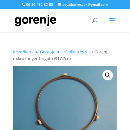
06-20-482-32-08
boyalkatreszek@gmail.com
Kezdőlap
/
► Gorenje mikró alkatrészek
/ Gorenje
mikró tányér forgató Ø17,7cm