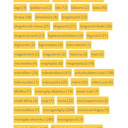
logo
(3)
lyuktárcsa
(2)
láb
(12)
lábtartó
(2)
láda
(30)
lámpa
(28)
lámpabúra
(8)
lángelosztó
(23)
lángelosztó-rózsa
(21)
lángosztó
(21)
lángosztó-fedél
(29)
lángosztó-tető
(27)
légkeverésfűtőtest
(3)
légszűrő
(21)
légtisztító
(2)
lúgszivattyú
(4)
macsakszőr
(1)
maghőmérő
(2)
magnetron
(2)
matrica
(3)
matt
(2)
mechanika
(4)
meghajtás
(6)
meghajtószíj
(18)
mikrofilter
(20)
mikrohullámú
(61)
mikrohullámú sütő
(108)
mikroszálas
(1)
mikroszűrő
(20)
mikró
(26)
mikró izzó
(6)
MixBox
(1)
mixergép alkatrész
(14)
mixer szár
(7)
mobil klíma
(4)
mop
(1)
mora
(22)
morzsaporszívó
(3)
morzsatálca
(1)
mosogatógép
(204)
mososzaritogep
(5)
mosógép alkatrész
(280)
mosógépcső
(3)