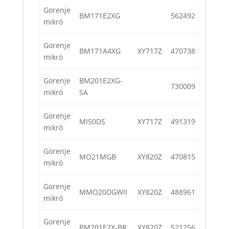
Gorenje
BM171E2XG
562492
mikró
Gorenje
BM171A4XG
XY717Z
470738
mikró
Gorenje
BM201E2XG-
730009
mikró
SA
Gorenje
MI50DS
XY717Z
491319
mikró
Gorenje
MO21MGB
XY820Z
470815
mikró
Gorenje
MMO20DGWII
XY820Z
488961
mikró
Gorenje
BM201E2X-BR
XY820Z
521256