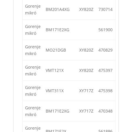
Gorenje
BM201A4XG
XY820Z
730714
mikró
Gorenje
BM171E2XG
561900
mikró
Gorenje
MO21DGB
XY820Z
470829
mikró
Gorenje
VMT121X
XY820Z
475397
mikró
Gorenje
VMT311X
XY717Z
475398
mikró
Gorenje
BM171E2XG
XY717Z
470348
mikró
Gorenje
BM171E2X
561886