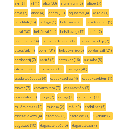
akril
(1)
alj
(1)
alsó
(33)
aluminium
(5)
alátét
(7)
anya
(7)
anód
(4)
aprító
(11)
aquastop
(4)
aszaló
(1)
bal oldali
(15)
befogó
(1)
befolyócső
(5)
bekötődoboz
(9)
belső
(30)
belső cső
(11)
belső üveg
(17)
betét
(7)
beépíthető
(14)
beépítési készlet
(12)
beőblítőszelep
(2)
biztosíték
(4)
bojler
(31)
bolygókerék
(6)
bordás szíj
(21)
bordásszíj
(7)
borító
(2)
botmixer
(16)
burkolat
(5)
citrusprés
(3)
Crispzone
(13)
csapágy
(40)
csatlakozódoboz
(4)
csatlakozóház
(4)
csatlakozóidom
(1)
csavar
(7)
csavartakaró
(7)
csepptartály
(3)
csepptálca
(3)
csiga
(2)
csillag
(2)
csillámlap
(11)
csillámlemez
(12)
csúszka
(2)
cső
(49)
csőbilincs
(6)
csőcsatlakozó
(4)
csőcsonk
(3)
csőtoldat
(1)
Cyclonic
(7)
dagasztó
(10)
dagasztólapát
(5)
dagasztószár
(8)