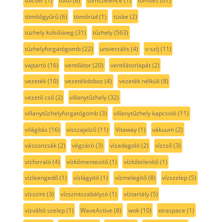
tölcsér
(1)
töltő
(8)
tömszelence
(1)
tömítés
(67)
tömítőgyűrű
(6)
tömőrúd
(1)
tüske
(2)
tüzhely külsőüveg
(31)
tűzhely
(563)
tűzhelyforgatógomb
(22)
univerzális
(4)
v-szíj
(11)
vajtartó
(16)
ventilátor
(20)
ventilátorlapát
(2)
vezeték
(10)
vezetékdoboz
(4)
vezeték nélküli
(8)
vezető cső
(2)
villanytűzhely
(32)
villanytűzhelyforgatógomb
(3)
villanytűzhely kapcsoló
(11)
világítás
(16)
visszajelző
(11)
Vitaway
(1)
vákuum
(2)
vászonzsák
(2)
végzáró
(3)
vízadagoló
(2)
vízcső
(3)
vízforraló
(4)
vízkőmentesítő
(1)
vízkőtelenítő
(1)
vízleengedő
(1)
vízlágyító
(1)
vízmelegítő
(8)
vízszelep
(5)
vízszint
(3)
vízszintszabályzó
(1)
víztartály
(5)
vízváltó szelep
(1)
WaveActive
(8)
wok
(10)
xtraspace
(1)