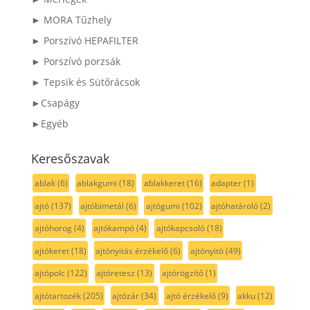
► MORA Tűzhely
► Porszívó HEPAFILTER
► Porszívó porzsák
► Tepsik és Sütőrácsok
►Csapágy
►Egyéb
Keresőszavak
ablak
(6)
ablakgumi
(18)
ablakkeret
(16)
adapter
(1)
ajtó
(137)
ajtóbimetál
(6)
ajtógumi
(102)
ajtóhatároló
(2)
ajtóhorog
(4)
ajtókampó
(4)
ajtókapcsoló
(18)
ajtókeret
(18)
ajtónyitás érzékelő
(6)
ajtónyitó
(49)
ajtópolc
(122)
ajtóretesz
(13)
ajtórögzítő
(1)
ajtótartozék
(205)
ajtózár
(34)
ajtó érzékelő
(9)
akku
(12)