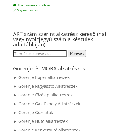
🚚 Akár másnapi szállítás
✅ Magyar raktárról
ART szám szerint alkatrész kereső (hat
vagy nyolcjegyű szám a készülék
adattábláján)
Keresés
Keresés
a
következőre:
Gorenje és MORA alkatrészek:
► Gorenje Bojler alkatrészek
► Gorenje Fagyasztó Alkatrészek
► Gorenje főzőlap alkatrészek
► Gorenje Gáztűzhely Alkatrészek
► Gorenje Gőzsütők
► Gorenje Hűtő alkatrészek
► Gorenje Kenyérsütő alkatrészek