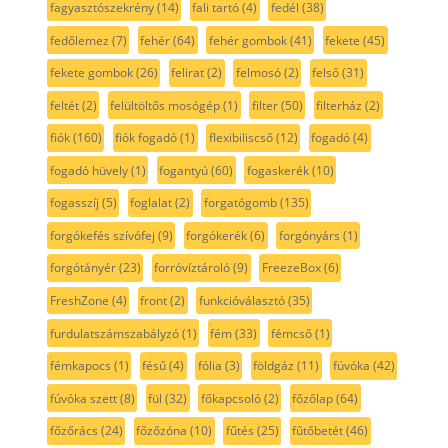
fagyasztószekrény
(14)
fali tartó
(4)
fedél
(38)
fedőlemez
(7)
fehér
(64)
fehér gombok
(41)
fekete
(45)
fekete gombok
(26)
felirat
(2)
felmosó
(2)
felső
(31)
feltét
(2)
felültöltős mosógép
(1)
filter
(50)
filterház
(2)
fiók
(160)
fiók fogadó
(1)
flexibiliscső
(12)
fogadó
(4)
fogadó hüvely
(1)
fogantyú
(60)
fogaskerék
(10)
fogasszíj
(5)
foglalat
(2)
forgatógomb
(135)
forgókefés szívófej
(9)
forgókerék
(6)
forgónyárs
(1)
forgótányér
(23)
forróvíztároló
(9)
FreezeBox
(6)
FreshZone
(4)
front
(2)
funkcióválasztó
(35)
furdulatszámszabályzó
(1)
fém
(33)
fémcső
(1)
fémkapocs
(1)
fésű
(4)
fólia
(3)
földgáz
(11)
fúvóka
(42)
fúvóka szett
(8)
fül
(32)
főkapcsoló
(2)
főzőlap
(64)
főzőrács
(24)
főzőzóna
(10)
fűtés
(25)
fűtőbetét
(46)