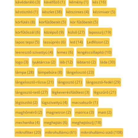
kávédaráló
(3)
kávéfőző
(1)
kémény
(1)
kés
(16)
késtisztító
(1)
készlet
(38)
kétszintes
(4)
kézimixer
(5)
körfütés
(8)
körfűtőbetét
(5)
kör fűtőbetét
(5)
körfűtőszál
(6)
középső
(9)
külső
(27)
laposszíj
(19)
lapos tepsi
(5)
lassúprés
(6)
led
(14)
LedVision
(2)
leeresztő szivattyú
(4)
lemez
(6)
lengéscsillapító
(10)
logo
(3)
lyuktárcsa
(2)
láb
(12)
lábtartó
(2)
láda
(30)
lámpa
(28)
lámpabúra
(8)
lángelosztó
(23)
lángelosztó-rózsa
(21)
lángosztó
(21)
lángosztó-fedél
(29)
lángosztó-tető
(27)
légkeverésfűtőtest
(3)
légszűrő
(21)
légtisztító
(2)
lúgszivattyú
(4)
macsakszőr
(1)
maghőmérő
(2)
magnetron
(2)
matrica
(3)
matt
(2)
mechanika
(4)
meghajtás
(6)
meghajtószíj
(18)
mikrofilter
(20)
mikrohullámú
(61)
mikrohullámú sütő
(108)