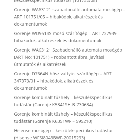
készülékspecifikus tudástár (101752/08)
Gorenje WA63121 szabadonálló automata mosógép –
ART 101751/05 – hibakódok, alkatrészek és
dokumentumok
Gorenje WD9514S mosó-szárítógép – ART 737939 –
hibakódok, alkatrészek és dokumentumok
Gorenje WA63121 Szabadonálló automata mosógép
(ART No: 101751) – robbantott ábra, javítási
útmutatók és alkatrészek
Gorenje D7664N hőszivattyús szárítógép – ART
347373/01 – hibakódok, alkatrészek és
dokumentumok
Gorenje kombinált tűzhely – készülékspecifikus
tudástár (Gorenje K5341SH-B-730634)
Gorenje kombinált tűzhely – készülékspecifikus
tudástár (Gorenje K6351WF – 595210)
Hisense mosógép – készülékspecifikus tudástár
(Hisense WF5I8043BWF-20015293)