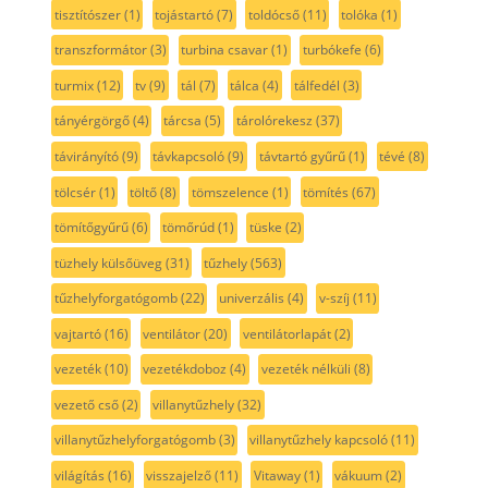
tisztítószer
(1)
tojástartó
(7)
toldócső
(11)
tolóka
(1)
transzformátor
(3)
turbina csavar
(1)
turbókefe
(6)
turmix
(12)
tv
(9)
tál
(7)
tálca
(4)
tálfedél
(3)
tányérgörgő
(4)
tárcsa
(5)
tárolórekesz
(37)
távirányító
(9)
távkapcsoló
(9)
távtartó gyűrű
(1)
tévé
(8)
tölcsér
(1)
töltő
(8)
tömszelence
(1)
tömítés
(67)
tömítőgyűrű
(6)
tömőrúd
(1)
tüske
(2)
tüzhely külsőüveg
(31)
tűzhely
(563)
tűzhelyforgatógomb
(22)
univerzális
(4)
v-szíj
(11)
vajtartó
(16)
ventilátor
(20)
ventilátorlapát
(2)
vezeték
(10)
vezetékdoboz
(4)
vezeték nélküli
(8)
vezető cső
(2)
villanytűzhely
(32)
villanytűzhelyforgatógomb
(3)
villanytűzhely kapcsoló
(11)
világítás
(16)
visszajelző
(11)
Vitaway
(1)
vákuum
(2)