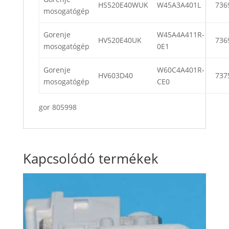
HS520E40WUK
W45A3A401L
736
mosogatógép
Gorenje
W45A4A411R-
HV520E40UK
736
mosogatógép
0E1
Gorenje
W60C4A401R-
HV603D40
737
mosogatógép
CE0
gor 805998
Kapcsolódó termékek