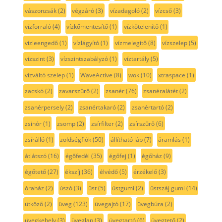
vászonzsák
(2)
végzáró
(3)
vízadagoló
(2)
vízcső
(3)
vízforraló
(4)
vízkőmentesítő
(1)
vízkőtelenítő
(1)
vízleengedő
(1)
vízlágyító
(1)
vízmelegítő
(8)
vízszelep
(5)
vízszint
(3)
vízszintszabályzó
(1)
víztartály
(5)
vízváltó szelep
(1)
WaveActive
(8)
wok
(10)
xtraspace
(1)
zacskó
(2)
zavarszűrő
(2)
zsanér
(76)
zsanéralátét
(2)
zsanérpersely
(2)
zsanértakaró
(2)
zsanértartó
(2)
zsinór
(1)
zsomp
(2)
zsírfilter
(2)
zsírszűrő
(6)
zsírálló
(1)
zöldségfiók
(50)
állítható láb
(7)
áramlás
(1)
átlátszó
(16)
égőfedél
(35)
égőfej
(1)
égőház
(9)
égőtető
(27)
ékszíj
(36)
élvédő
(5)
érzékelő
(3)
óraház
(2)
úszó
(3)
üst
(5)
üstgumi
(2)
üstszáj gumi
(14)
ütköző
(2)
üveg
(123)
üvegajtó
(17)
üvegbúra
(2)
üvegkehely
(3)
üveglap
(3)
üvegtartó
(6)
üvegtető
(2)