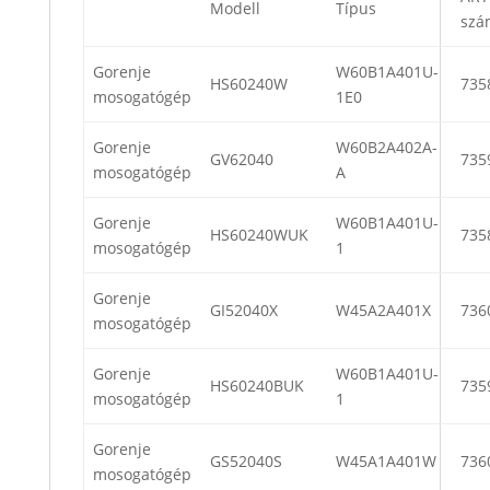
Modell
Típus
szá
Gorenje
W60B1A401U-
HS60240W
735
mosogatógép
1E0
Gorenje
W60B2A402A-
GV62040
735
mosogatógép
A
Gorenje
W60B1A401U-
HS60240WUK
735
mosogatógép
1
Gorenje
GI52040X
W45A2A401X
736
mosogatógép
Gorenje
W60B1A401U-
HS60240BUK
735
mosogatógép
1
Gorenje
GS52040S
W45A1A401W
736
mosogatógép