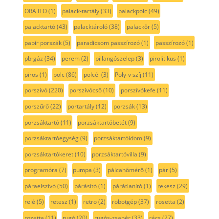
ORA ITO
(1)
palack-tartály
(33)
palackpolc
(49)
palacktartó
(43)
palacktároló
(38)
palackőr
(5)
papír porszák
(5)
paradicsom passzírozó
(1)
passzírozó
(1)
pb-gáz
(34)
perem
(2)
pillangószelep
(3)
pirolitikus
(1)
piros
(1)
polc
(86)
polcél
(3)
Poly-v szíj
(11)
porszívó
(220)
porszívócső
(10)
porszívókefe
(11)
porszűrő
(22)
portartály
(12)
porzsák
(13)
porzsáktartó
(11)
porzsáktartóbetét
(9)
porzsáktartóegység
(9)
porzsáktartóidom
(9)
porzsáktartókeret
(10)
porzsáktartóvilla
(9)
programóra
(7)
pumpa
(3)
pálcahőmérő
(1)
pár
(5)
páraelszívó
(50)
párásító
(1)
párátlanító
(1)
rekesz
(29)
relé
(5)
retesz
(1)
retro
(2)
robotgép
(37)
rosetta
(2)
rozetta
(11)
rugó
(20)
rugós-zsanér
(33)
rács
(27)