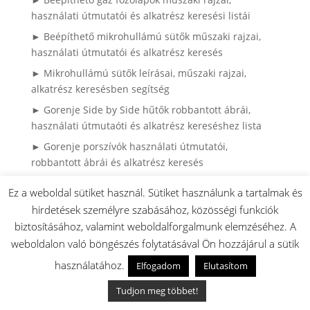
használati útmutatói és alkatrész keresési listái
► Beépíthető mikrohullámú sütők műszaki rajzai,
használati útmutatói és alkatrész keresés
► Mikrohullámú sütők leírásai, műszaki rajzai,
alkatrész keresésben segítség
► Gorenje Side by Side hűtők robbantott ábrái,
használati útmutaóti és alkatrész kereséshez lista
► Gorenje porszívók használati útmutatói,
robbantott ábrái és alkatrész keresés
► Miért rázkódik és vándorol a Gorenje mosógép?
Ez a weboldal sütiket használ. Sütiket használunk a tartalmak és
► Gorenje mosógép – teljes útmutató: használat,
hirdetések személyre szabásához, közösségi funkciók
hibák, karbantartás
biztosításához, valamint weboldalforgalmunk elemzéséhez. A
► Külső sütő ajtóüveg csere Gorenje és Mora
weboldalon való böngészés folytatásával Ön hozzájárul a sütik
sütőknél
használatához.
Elfogadom
Elutasítom
► Gorenje hűtő ajtógumi csere házilag – így
Tudjon meg többet!
spórolhatsz tízezreket szerviz nélkül (Könnyen
cserélhető (hornyos) kivitel)