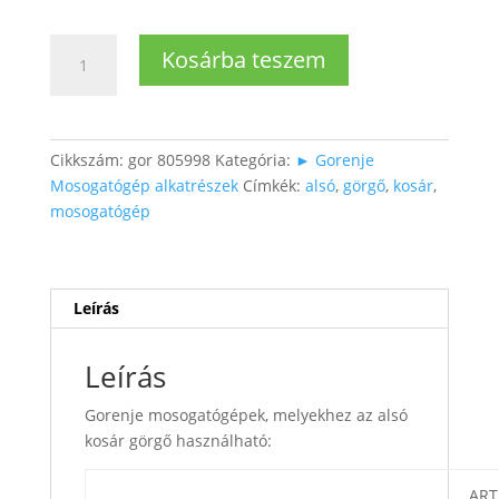
Mosogatógép
Kosárba teszem
alsó
kosár
görgő
(1db)
Cikkszám:
gor 805998
Kategória:
► Gorenje
mennyiség
Mosogatógép alkatrészek
Címkék:
alsó
,
görgő
,
kosár
,
mosogatógép
Leírás
Leírás
Gorenje mosogatógépek, melyekhez az alsó
kosár görgő használható:
ART