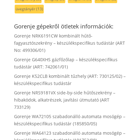
üvegtányér
(13)
Gorenje gépekről ötletek információk:
Gorenje NRK6191CW kombinált hűtő-
fagyasztószekrény – készülékspecifikus tudástár (ART
No: 499306/01)
Gorenje G640XHS gázfőzőlap – készülékspecifikus
tudástár (ART: 742061/01)
Gorenje K52CLB kombinált tűzhely (ART: 730125/02) –
készülékspecifikus tudástár
Gorenje NRS9181VX side-by-side hűtőszekrény –
hibakódok, alkatrészek, javítási útmutató (ART
733129)
Gorenje WA72105 szabadonálló automata mosógép –
készülékspecifikus tudástár (185850/05)
Gorenje WA64123 szabadonálló automata mosógép –