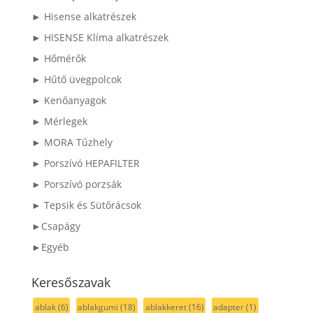
► Hisense alkatrészek
► HISENSE Klíma alkatrészek
► Hőmérők
► Hűtő üvegpolcok
► Kenőanyagok
► Mérlegek
► MORA Tűzhely
► Porszívó HEPAFILTER
► Porszívó porzsák
► Tepsik és Sütőrácsok
►Csapágy
►Egyéb
Keresőszavak
ablak
(6)
ablakgumi
(18)
ablakkeret
(16)
adapter
(1)