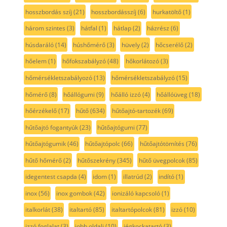
hosszbordás szíj
(21)
hosszbordásszíj
(6)
hurkatöltő
(1)
három szintes
(3)
hátfal
(1)
hátlap
(2)
házrész
(6)
húsdaráló
(14)
húshőmérő
(3)
hüvely
(2)
hőcserélő
(2)
hőelem
(1)
hőfokszabályzó
(48)
hőkorlátozó
(3)
hőmérsékletszabályozó
(13)
hőmérsékletszabályzó
(15)
hőmérő
(8)
hőállógumi
(9)
hőálló izzó
(4)
hőállóüveg
(18)
hőérzékelő
(17)
hűtő
(634)
hűtőajtó-tartozék
(69)
hűtőajtó fogantyúk
(23)
hűtőajtógumi
(77)
hűtőajtógumik
(46)
hűtőajtópolc
(66)
hűtőajtótömítés
(76)
hűtő hőmérő
(2)
hűtőszekrény
(345)
hűtő üvegpolcok
(85)
idegentest csapda
(4)
idom
(1)
illatrúd
(2)
indító
(1)
inox
(56)
inox gombok
(42)
ionizáló kapcsoló
(1)
italkorlát
(38)
italtartó
(85)
italtartópolcok
(81)
izzó
(10)
izzó foglalat
(3)
jobb oldali
(10)
jégkockatartó
(3)