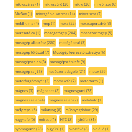
mikroszálas
(1)
mikroszűrő
(20)
mikró
(26)
mikró izzó
(6)
MixBox
(1)
mixergép alkatrész
(14)
mixer szár
(7)
mobil klíma
(4)
mop
(1)
mora
(22)
morzsaporszívó
(3)
morzsatálca
(1)
mosogatógép
(204)
mososzaritogep
(5)
mosógép alkatrész
(280)
mosógépcső
(3)
mosógép fűtőszál
(7)
Mosógép leeresztő szivattyú
(6)
mosógépszelep
(3)
mosógépszénkefe
(9)
mosógép szíj
(18)
mosószer adagoló
(21)
motor
(29)
motorforgótányér
(2)
motorkefe
(7)
motortartó
(1)
mágnes
(3)
mágneses
(2)
mágnesgumi
(78)
mágnes szelep
(4)
mágnesszelep
(2)
mélyhűtő
(1)
mély tepsi
(6)
műanyag
(8)
műanyagdoboz
(29)
nagykefe
(5)
nofrost
(1)
NTC
(2)
nyitófül
(31)
nyomógomb
(28)
o-gyűrű
(1)
okostévé
(8)
olajálló
(1)