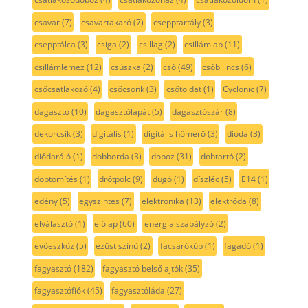
csavar
(7)
csavartakaró
(7)
csepptartály
(3)
csepptálca
(3)
csiga
(2)
csillag
(2)
csillámlap
(11)
csillámlemez
(12)
csúszka
(2)
cső
(49)
csőbilincs
(6)
csőcsatlakozó
(4)
csőcsonk
(3)
csőtoldat
(1)
Cyclonic
(7)
dagasztó
(10)
dagasztólapát
(5)
dagasztószár
(8)
dekorcsík
(3)
digitális
(1)
digitális hőmérő
(3)
dióda
(3)
diódaráló
(1)
dobborda
(3)
doboz
(31)
dobtartó
(2)
dobtömítés
(1)
drótpolc
(9)
dugó
(1)
díszléc
(5)
E14
(1)
edény
(5)
egyszintes
(7)
elektronika
(13)
elektróda
(8)
elválasztó
(1)
előlap
(60)
energia szabályzó
(2)
evőeszköz
(5)
ezüst színű
(2)
facsarókúp
(1)
fagadó
(1)
fagyasztó
(182)
fagyasztó belső ajtók
(35)
fagyasztófiók
(45)
fagyasztóláda
(27)