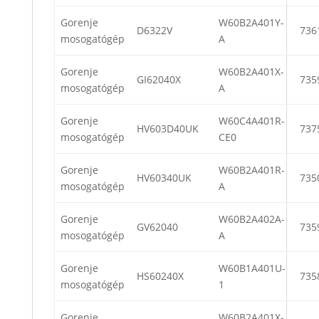
Gorenje
W60B2A401Y-
D6322V
736
mosogatógép
A
Gorenje
W60B2A401X-
GI62040X
735
mosogatógép
A
Gorenje
W60C4A401R-
HV603D40UK
737
mosogatógép
CE0
Gorenje
W60B2A401R-
HV60340UK
735
mosogatógép
A
Gorenje
W60B2A402A-
GV62040
735
mosogatógép
A
Gorenje
W60B1A401U-
HS60240X
735
mosogatógép
1
Gorenje
W60B2A401X-