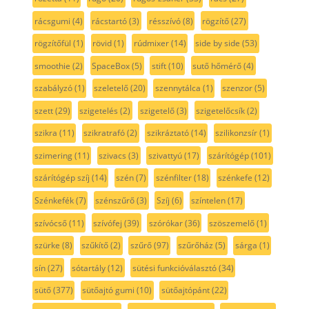
rácsgumi
(4)
rácstartó
(3)
résszívó
(8)
rögzítő
(27)
rögzítőfül
(1)
rövid
(1)
rúdmixer
(14)
side by side
(53)
smoothie
(2)
SpaceBox
(5)
stift
(10)
sutő hőmérő
(4)
szabályzó
(1)
szeletelő
(20)
szennytálca
(1)
szenzor
(5)
szett
(29)
szigetelés
(2)
szigetelő
(3)
szigetelőcsík
(2)
szikra
(11)
szikratrafó
(2)
szikráztató
(14)
szilikonzsír
(1)
szimering
(11)
szivacs
(3)
szivattyú
(17)
szárítógép
(101)
szárítógép szíj
(14)
szén
(7)
szénfilter
(18)
szénkefe
(12)
Szénkefék
(7)
szénszűrő
(3)
Szíj
(6)
színtelen
(17)
szívócső
(11)
szívófej
(39)
szórókar
(36)
szöszemelő
(1)
szürke
(8)
szűkítő
(2)
szűrő
(97)
szűrőház
(5)
sárga
(1)
sín
(27)
sótartály
(12)
sütési funkcióválasztó
(34)
sütő
(377)
sütőajtó gumi
(10)
sütőajtópánt
(22)