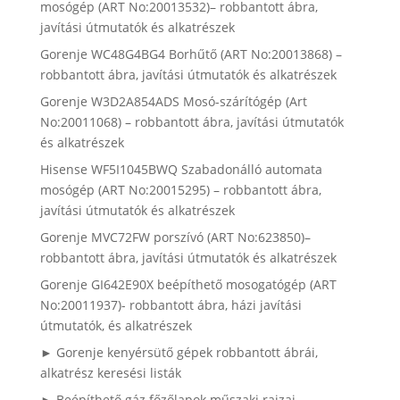
mosógép (ART No:20013532)– robbantott ábra,
javítási útmutatók és alkatrészek
Gorenje WC48G4BG4 Borhűtő (ART No:20013868) –
robbantott ábra, javítási útmutatók és alkatrészek
Gorenje W3D2A854ADS Mosó-szárítógép (Art
No:20011068) – robbantott ábra, javítási útmutatók
és alkatrészek
Hisense WF5I1045BWQ Szabadonálló automata
mosógép (ART No:20015295) – robbantott ábra,
javítási útmutatók és alkatrészek
Gorenje MVC72FW porszívó (ART No:623850)–
robbantott ábra, javítási útmutatók és alkatrészek
Gorenje GI642E90X beépíthető mosogatógép (ART
No:20011937)- robbantott ábra, házi javítási
útmutatók, és alkatrészek
► Gorenje kenyérsütő gépek robbantott ábrái,
alkatrész keresési listák
► Beépíthető gáz főzőlapok műszaki rajzai,