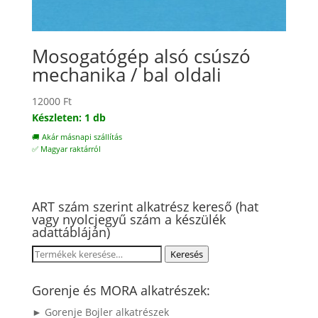
Mosogatógép alsó csúszó
mechanika / bal oldali
12000
Ft
Készleten: 1 db
🚚 Akár másnapi szállítás
✅ Magyar raktárról
ART szám szerint alkatrész kereső (hat
vagy nyolcjegyű szám a készülék
adattábláján)
Keresés
Keresés
a
következőre:
Gorenje és MORA alkatrészek:
► Gorenje Bojler alkatrészek