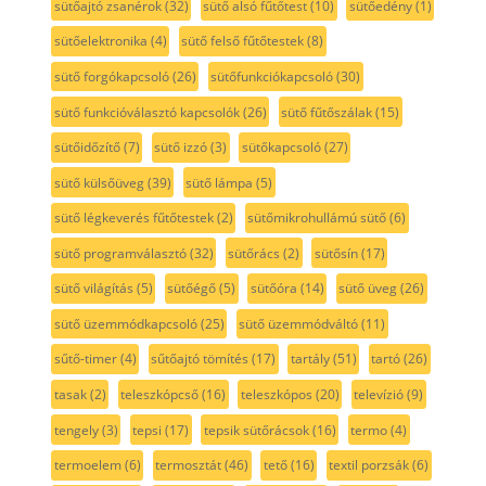
sütőajtó zsanérok
(32)
sütő alsó fűtőtest
(10)
sütőedény
(1)
sütőelektronika
(4)
sütő felső fűtőtestek
(8)
sütő forgókapcsoló
(26)
sütőfunkciókapcsoló
(30)
sütő funkcióválasztó kapcsolók
(26)
sütő fűtőszálak
(15)
sütőidőzítő
(7)
sütő izzó
(3)
sütőkapcsoló
(27)
sütő külsőüveg
(39)
sütő lámpa
(5)
sütő légkeverés fűtőtestek
(2)
sütőmikrohullámú sütő
(6)
sütő programválasztó
(32)
sütőrács
(2)
sütősín
(17)
sütő világítás
(5)
sütőégő
(5)
sütőóra
(14)
sütő üveg
(26)
sütő üzemmódkapcsoló
(25)
sütő üzemmódváltó
(11)
sűtő-timer
(4)
sűtőajtó tömítés
(17)
tartály
(51)
tartó
(26)
tasak
(2)
teleszkópcső
(16)
teleszkópos
(20)
televízió
(9)
tengely
(3)
tepsi
(17)
tepsik sütőrácsok
(16)
termo
(4)
termoelem
(6)
termosztát
(46)
tető
(16)
textil porzsák
(6)