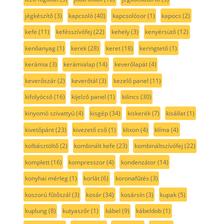
jégkészítő
(3)
kapcsoló
(40)
kapcsolósor
(1)
kapocs
(2)
kefe
(11)
kefésszívófej
(22)
kehely
(3)
kenyérsütő
(12)
kenőanyag
(1)
kerek
(28)
keret
(18)
keringtető
(1)
kerámia
(3)
kerámialap
(14)
keverőlapát
(4)
keverőszár
(2)
keverőtál
(3)
kezelő panel
(11)
kifolyócső
(16)
kijelző panel
(1)
kilincs
(30)
kinyomó szivattyú
(4)
kisgép
(34)
kiskerék
(7)
kisállat
(1)
kivetőpánt
(23)
kivezető cső
(1)
klixon
(4)
klíma
(4)
kolbásztöltő
(2)
kombinált kefe
(23)
kombináltszívófej
(22)
komplett
(16)
kompresszor
(4)
kondenzátor
(14)
konyhai mérleg
(1)
korlát
(6)
koronafűtés
(3)
koszorú fűtőszál
(3)
kosár
(34)
kosársín
(3)
kupak
(5)
kuplung
(8)
kutyaszőr
(1)
kábel
(9)
kábeldob
(1)