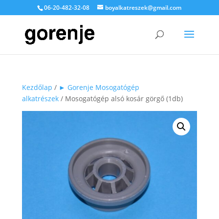
06-20-482-32-08
boyalkatreszek@gmail.com
Kezdőlap
/
► Gorenje Mosogatógép
alkatrészek
/ Mosogatógép alsó kosár görgő (1db)