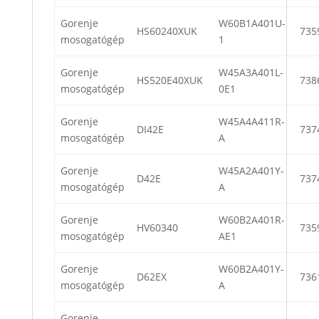
Gorenje
W60B1A401U-
HS60240XUK
735
mosogatógép
1
Gorenje
W45A3A401L-
HS520E40XUK
738
mosogatógép
0E1
Gorenje
W45A4A411R-
DI42E
737
mosogatógép
A
Gorenje
W45A2A401Y-
D42E
737
mosogatógép
A
Gorenje
W60B2A401R-
HV60340
735
mosogatógép
AE1
Gorenje
W60B2A401Y-
D62EX
736
mosogatógép
A
Gorenje