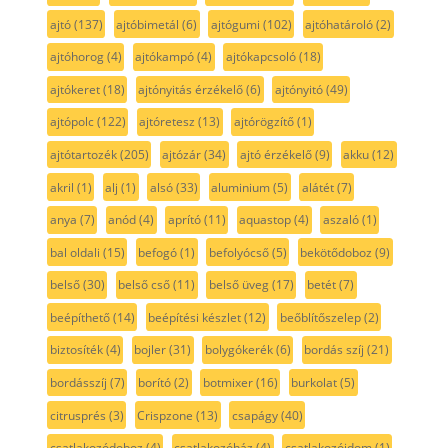
ajtó
(137)
ajtóbimetál
(6)
ajtógumi
(102)
ajtóhatároló
(2)
ajtóhorog
(4)
ajtókampó
(4)
ajtókapcsoló
(18)
ajtókeret
(18)
ajtónyitás érzékelő
(6)
ajtónyitó
(49)
ajtópolc
(122)
ajtóretesz
(13)
ajtórögzítő
(1)
ajtótartozék
(205)
ajtózár
(34)
ajtó érzékelő
(9)
akku
(12)
akril
(1)
alj
(1)
alsó
(33)
aluminium
(5)
alátét
(7)
anya
(7)
anód
(4)
aprító
(11)
aquastop
(4)
aszaló
(1)
bal oldali
(15)
befogó
(1)
befolyócső
(5)
bekötődoboz
(9)
belső
(30)
belső cső
(11)
belső üveg
(17)
betét
(7)
beépíthető
(14)
beépítési készlet
(12)
beőblítőszelep
(2)
biztosíték
(4)
bojler
(31)
bolygókerék
(6)
bordás szíj
(21)
bordásszíj
(7)
borító
(2)
botmixer
(16)
burkolat
(5)
citrusprés
(3)
Crispzone
(13)
csapágy
(40)
csatlakozódoboz
(4)
csatlakozóház
(4)
csatlakozóidom
(1)