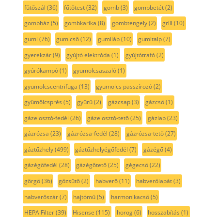
fűtőszál
(36)
fűtőtest
(32)
gomb
(3)
gombbetét
(2)
gombház
(5)
gombkarika
(8)
gombtengely
(2)
grill
(10)
gumi
(76)
gumicső
(12)
gumiláb
(10)
gumitalp
(7)
gyerekzár
(9)
gyújtó elektróda
(1)
gyújtótrafó
(2)
gyúrókampó
(1)
gyümölcsaszaló
(1)
gyümölcscentrifuga
(13)
gyümölcs passzírozó
(2)
gyümölcsprés
(5)
gyűrű
(2)
gázcsap
(3)
gázcső
(1)
gázelosztó-fedél
(26)
gázelosztó-tető
(25)
gázlap
(23)
gázrózsa
(23)
gázrózsa-fedél
(28)
gázrózsa-tető
(27)
gáztűzhely
(499)
gáztűzhelyégőfedél
(7)
gázégő
(4)
gázégőfedél
(28)
gázégőtető
(25)
gégecső
(22)
görgő
(36)
gőzsütő
(2)
habverő
(11)
habverőlapát
(3)
habverőszár
(7)
hajtómű
(5)
harmonikacső
(5)
HEPA Filter
(39)
Hisense
(115)
horog
(6)
hosszabítás
(1)