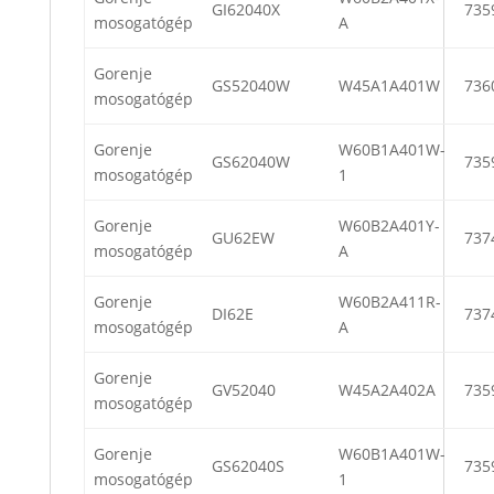
GI62040X
735
mosogatógép
A
Gorenje
GS52040W
W45A1A401W
736
mosogatógép
Gorenje
W60B1A401W-
GS62040W
735
mosogatógép
1
Gorenje
W60B2A401Y-
GU62EW
737
mosogatógép
A
Gorenje
W60B2A411R-
DI62E
737
mosogatógép
A
Gorenje
GV52040
W45A2A402A
735
mosogatógép
Gorenje
W60B1A401W-
GS62040S
735
mosogatógép
1