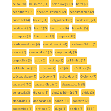
belső
(30)
belső cső
(11)
belső üveg
(17)
betét
(7)
beépíthető
(14)
beépítési készlet
(12)
beőblítőszelep
(2)
biztosíték
(4)
bojler
(31)
bolygókerék
(6)
bordás szíj
(21)
bordásszíj
(7)
borító
(2)
botmixer
(16)
burkolat
(5)
citrusprés
(3)
Crispzone
(13)
csapágy
(40)
csatlakozódoboz
(4)
csatlakozóház
(4)
csatlakozóidom
(1)
csavar
(7)
csavartakaró
(7)
csepptartály
(3)
csepptálca
(3)
csiga
(2)
csillag
(2)
csillámlap
(11)
csillámlemez
(12)
csúszka
(2)
cső
(49)
csőbilincs
(6)
csőcsatlakozó
(4)
csőcsonk
(3)
csőtoldat
(1)
Cyclonic
(7)
dagasztó
(10)
dagasztólapát
(5)
dagasztószár
(8)
dekorcsík
(3)
digitális
(1)
digitális hőmérő
(3)
dióda
(3)
diódaráló
(1)
dobborda
(3)
doboz
(31)
dobtartó
(2)
dobtömítés
(1)
drótpolc
(9)
dugó
(1)
díszléc
(5)
E14
(1)