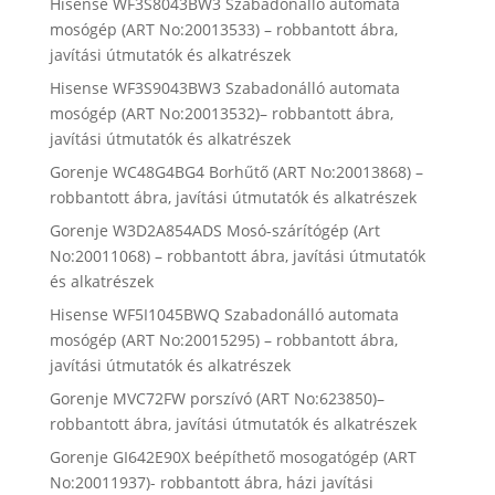
Hisense WF3S8043BW3 Szabadonálló automata
mosógép (ART No:20013533) – robbantott ábra,
javítási útmutatók és alkatrészek
Hisense WF3S9043BW3 Szabadonálló automata
mosógép (ART No:20013532)– robbantott ábra,
javítási útmutatók és alkatrészek
Gorenje WC48G4BG4 Borhűtő (ART No:20013868) –
robbantott ábra, javítási útmutatók és alkatrészek
Gorenje W3D2A854ADS Mosó-szárítógép (Art
No:20011068) – robbantott ábra, javítási útmutatók
és alkatrészek
Hisense WF5I1045BWQ Szabadonálló automata
mosógép (ART No:20015295) – robbantott ábra,
javítási útmutatók és alkatrészek
Gorenje MVC72FW porszívó (ART No:623850)–
robbantott ábra, javítási útmutatók és alkatrészek
Gorenje GI642E90X beépíthető mosogatógép (ART
No:20011937)- robbantott ábra, házi javítási