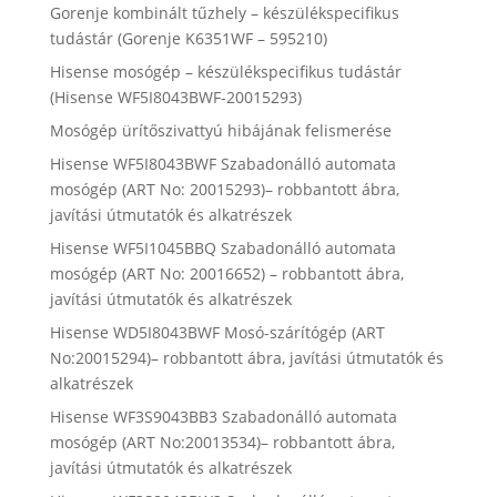
Gorenje kombinált tűzhely – készülékspecifikus
tudástár (Gorenje K6351WF – 595210)
Hisense mosógép – készülékspecifikus tudástár
(Hisense WF5I8043BWF-20015293)
Mosógép ürítőszivattyú hibájának felismerése
Hisense WF5I8043BWF Szabadonálló automata
mosógép (ART No: 20015293)– robbantott ábra,
javítási útmutatók és alkatrészek
Hisense WF5I1045BBQ Szabadonálló automata
mosógép (ART No: 20016652) – robbantott ábra,
javítási útmutatók és alkatrészek
Hisense WD5I8043BWF Mosó-szárítógép (ART
No:20015294)– robbantott ábra, javítási útmutatók és
alkatrészek
Hisense WF3S9043BB3 Szabadonálló automata
mosógép (ART No:20013534)– robbantott ábra,
javítási útmutatók és alkatrészek