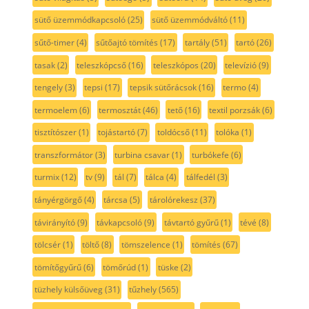
sütő üzemmódkapcsoló
(25)
sütő üzemmódváltó
(11)
sűtő-timer
(4)
sűtőajtó tömítés
(17)
tartály
(51)
tartó
(26)
tasak
(2)
teleszkópcső
(16)
teleszkópos
(20)
televízió
(9)
tengely
(3)
tepsi
(17)
tepsik sütőrácsok
(16)
termo
(4)
termoelem
(6)
termosztát
(46)
tető
(16)
textil porzsák
(6)
tisztítószer
(1)
tojástartó
(7)
toldócső
(11)
tolóka
(1)
transzformátor
(3)
turbina csavar
(1)
turbókefe
(6)
turmix
(12)
tv
(9)
tál
(7)
tálca
(4)
tálfedél
(3)
tányérgörgő
(4)
tárcsa
(5)
tárolórekesz
(37)
távirányító
(9)
távkapcsoló
(9)
távtartó gyűrű
(1)
tévé
(8)
tölcsér
(1)
töltő
(8)
tömszelence
(1)
tömítés
(67)
tömítőgyűrű
(6)
tömőrúd
(1)
tüske
(2)
tüzhely külsőüveg
(31)
tűzhely
(565)