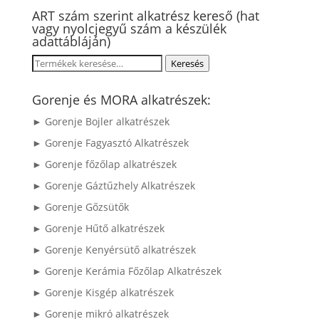
ART szám szerint alkatrész kereső (hat
vagy nyolcjegyű szám a készülék
adattábláján)
Keresés
Keresés
a
következőre:
Gorenje és MORA alkatrészek:
► Gorenje Bojler alkatrészek
► Gorenje Fagyasztó Alkatrészek
► Gorenje főzőlap alkatrészek
► Gorenje Gáztűzhely Alkatrészek
► Gorenje Gőzsütők
► Gorenje Hűtő alkatrészek
► Gorenje Kenyérsütő alkatrészek
► Gorenje Kerámia Főzőlap Alkatrészek
► Gorenje Kisgép alkatrészek
► Gorenje mikró alkatrészek