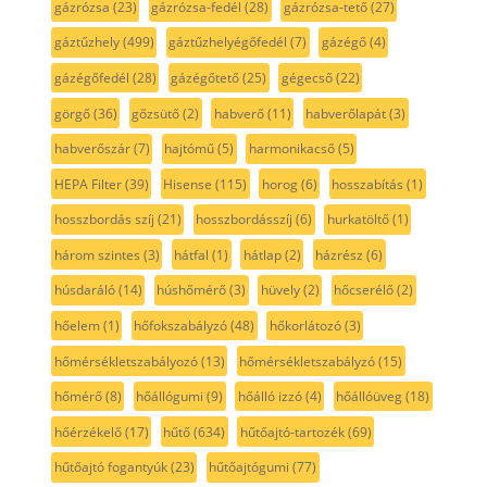
gázrózsa
(23)
gázrózsa-fedél
(28)
gázrózsa-tető
(27)
gáztűzhely
(499)
gáztűzhelyégőfedél
(7)
gázégő
(4)
gázégőfedél
(28)
gázégőtető
(25)
gégecső
(22)
görgő
(36)
gőzsütő
(2)
habverő
(11)
habverőlapát
(3)
habverőszár
(7)
hajtómű
(5)
harmonikacső
(5)
HEPA Filter
(39)
Hisense
(115)
horog
(6)
hosszabítás
(1)
hosszbordás szíj
(21)
hosszbordásszíj
(6)
hurkatöltő
(1)
három szintes
(3)
hátfal
(1)
hátlap
(2)
házrész
(6)
húsdaráló
(14)
húshőmérő
(3)
hüvely
(2)
hőcserélő
(2)
hőelem
(1)
hőfokszabályzó
(48)
hőkorlátozó
(3)
hőmérsékletszabályozó
(13)
hőmérsékletszabályzó
(15)
hőmérő
(8)
hőállógumi
(9)
hőálló izzó
(4)
hőállóüveg
(18)
hőérzékelő
(17)
hűtő
(634)
hűtőajtó-tartozék
(69)
hűtőajtó fogantyúk
(23)
hűtőajtógumi
(77)