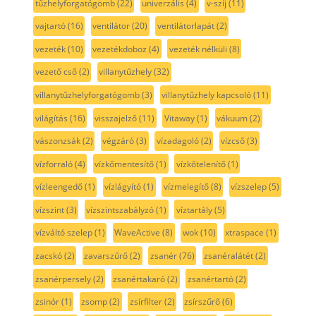
tűzhelyforgatógomb
(22)
univerzális
(4)
v-szíj
(11)
vajtartó
(16)
ventilátor
(20)
ventilátorlapát
(2)
vezeték
(10)
vezetékdoboz
(4)
vezeték nélküli
(8)
vezető cső
(2)
villanytűzhely
(32)
villanytűzhelyforgatógomb
(3)
villanytűzhely kapcsoló
(11)
világítás
(16)
visszajelző
(11)
Vitaway
(1)
vákuum
(2)
vászonzsák
(2)
végzáró
(3)
vízadagoló
(2)
vízcső
(3)
vízforraló
(4)
vízkőmentesítő
(1)
vízkőtelenítő
(1)
vízleengedő
(1)
vízlágyító
(1)
vízmelegítő
(8)
vízszelep
(5)
vízszint
(3)
vízszintszabályzó
(1)
víztartály
(5)
vízváltó szelep
(1)
WaveActive
(8)
wok
(10)
xtraspace
(1)
zacskó
(2)
zavarszűrő
(2)
zsanér
(76)
zsanéralátét
(2)
zsanérpersely
(2)
zsanértakaró
(2)
zsanértartó
(2)
zsinór
(1)
zsomp
(2)
zsírfilter
(2)
zsírszűrő
(6)