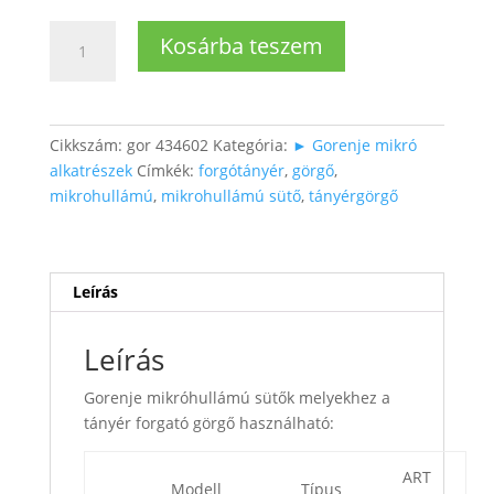
Gorenje
Kosárba teszem
mikró
tányérforgató
Ø17,7cm
mennyiség
Cikkszám:
gor 434602
Kategória:
► Gorenje mikró
alkatrészek
Címkék:
forgótányér
,
görgő
,
mikrohullámú
,
mikrohullámú sütő
,
tányérgörgő
Leírás
Leírás
Gorenje mikróhullámú sütők melyekhez a
tányér forgató görgő használható:
ART
Modell
Típus