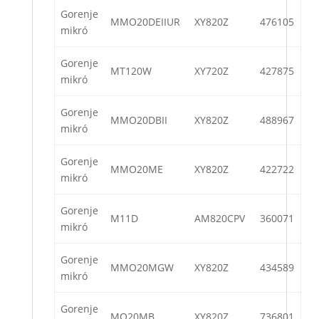
Gorenje
MMO20DEIIUR
XY820Z
476105
mikró
Gorenje
MT120W
XY720Z
427875
mikró
Gorenje
MMO20DBII
XY820Z
488967
mikró
Gorenje
MMO20ME
XY820Z
422722
mikró
Gorenje
M11D
AM820CPV
360071
mikró
Gorenje
MMO20MGW
XY820Z
434589
mikró
Gorenje
MO20MB
XY820Z
736801