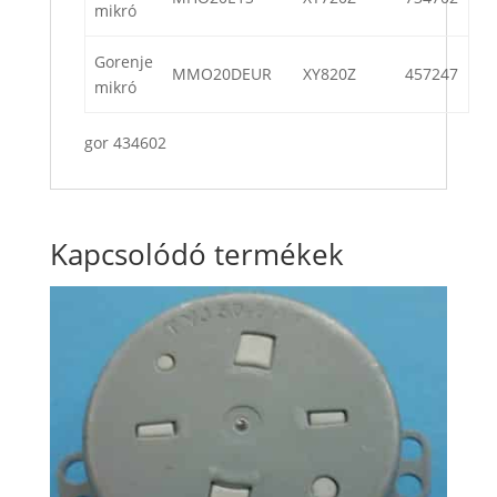
mikró
Gorenje
MMO20DEUR
XY820Z
457247
mikró
gor 434602
Kapcsolódó termékek