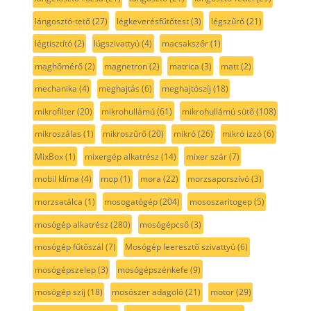
lángosztó-tető
(27)
légkeverésfűtőtest
(3)
légszűrő
(21)
légtisztító
(2)
lúgszivattyú
(4)
macsakszőr
(1)
maghőmérő
(2)
magnetron
(2)
matrica
(3)
matt
(2)
mechanika
(4)
meghajtás
(6)
meghajtószíj
(18)
mikrofilter
(20)
mikrohullámú
(61)
mikrohullámú sütő
(108)
mikroszálas
(1)
mikroszűrő
(20)
mikró
(26)
mikró izzó
(6)
MixBox
(1)
mixergép alkatrész
(14)
mixer szár
(7)
mobil klíma
(4)
mop
(1)
mora
(22)
morzsaporszívó
(3)
morzsatálca
(1)
mosogatógép
(204)
mososzaritogep
(5)
mosógép alkatrész
(280)
mosógépcső
(3)
mosógép fűtőszál
(7)
Mosógép leeresztő szivattyú
(6)
mosógépszelep
(3)
mosógépszénkefe
(9)
mosógép szíj
(18)
mosószer adagoló
(21)
motor
(29)