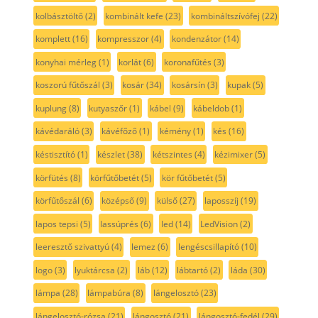
kolbásztöltő
(2)
kombinált kefe
(23)
kombináltszívófej
(22)
komplett
(16)
kompresszor
(4)
kondenzátor
(14)
konyhai mérleg
(1)
korlát
(6)
koronafűtés
(3)
koszorú fűtőszál
(3)
kosár
(34)
kosársín
(3)
kupak
(5)
kuplung
(8)
kutyaszőr
(1)
kábel
(9)
kábeldob
(1)
kávédaráló
(3)
kávéfőző
(1)
kémény
(1)
kés
(16)
késtisztító
(1)
készlet
(38)
kétszintes
(4)
kézimixer
(5)
körfütés
(8)
körfűtőbetét
(5)
kör fűtőbetét
(5)
körfűtőszál
(6)
középső
(9)
külső
(27)
laposszíj
(19)
lapos tepsi
(5)
lassúprés
(6)
led
(14)
LedVision
(2)
leeresztő szivattyú
(4)
lemez
(6)
lengéscsillapító
(10)
logo
(3)
lyuktárcsa
(2)
láb
(12)
lábtartó
(2)
láda
(30)
lámpa
(28)
lámpabúra
(8)
lángelosztó
(23)
lángelosztó-rózsa
(21)
lángosztó
(21)
lángosztó-fedél
(29)