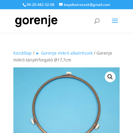
06-20-482-32-08
boyalkatreszek@gmail.com
Kezdőlap
/
► Gorenje mikró alkatrészek
/ Gorenje
mikró tányérforgató Ø17,7cm