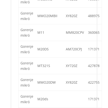
mikró
Gorenje
MMO20MBII
XY820Z
488975
mikró
Gorenje
M11
MM820CPV
360065
mikró
Gorenje
M20DS
AM720CPJ
171371
mikró
Gorenje
MT321S
XY720Z
427878
mikró
Gorenje
MMO20DW
XY820Z
422755
mikró
Gorenje
M20ds
171371
mikró