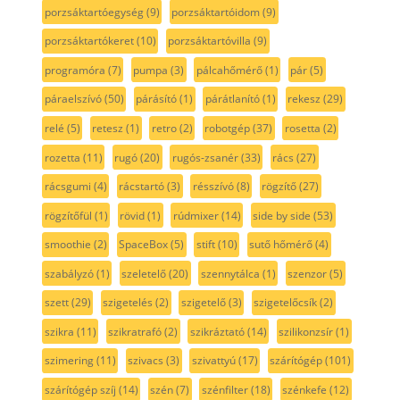
porzsáktartóegység
(9)
porzsáktartóidom
(9)
porzsáktartókeret
(10)
porzsáktartóvilla
(9)
programóra
(7)
pumpa
(3)
pálcahőmérő
(1)
pár
(5)
páraelszívó
(50)
párásító
(1)
párátlanító
(1)
rekesz
(29)
relé
(5)
retesz
(1)
retro
(2)
robotgép
(37)
rosetta
(2)
rozetta
(11)
rugó
(20)
rugós-zsanér
(33)
rács
(27)
rácsgumi
(4)
rácstartó
(3)
résszívó
(8)
rögzítő
(27)
rögzítőfül
(1)
rövid
(1)
rúdmixer
(14)
side by side
(53)
smoothie
(2)
SpaceBox
(5)
stift
(10)
sutő hőmérő
(4)
szabályzó
(1)
szeletelő
(20)
szennytálca
(1)
szenzor
(5)
szett
(29)
szigetelés
(2)
szigetelő
(3)
szigetelőcsík
(2)
szikra
(11)
szikratrafó
(2)
szikráztató
(14)
szilikonzsír
(1)
szimering
(11)
szivacs
(3)
szivattyú
(17)
szárítógép
(101)
szárítógép szíj
(14)
szén
(7)
szénfilter
(18)
szénkefe
(12)