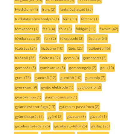
FreshZone
(4)
front
(2)
funkcióválasztó
(35)
furdulatszámszabályzó
(1)
fém
(33)
fémcső
(1)
fémkapocs
(1)
fésű
(4)
fólia
(3)
földgáz
(11)
fúvóka
(42)
fúvóka szett
(8)
fül
(32)
főkapcsoló
(2)
főzőlap
(64)
főzőrács
(24)
főzőzóna
(10)
fűtés
(25)
fűtőbetét
(46)
fűtőszál
(36)
fűtőtest
(32)
gomb
(3)
gombbetét
(2)
gombház
(5)
gombkarika
(8)
gombtengely
(2)
grill
(10)
gumi
(76)
gumicső
(12)
gumiláb
(10)
gumitalp
(7)
gyerekzár
(9)
gyújtó elektróda
(1)
gyújtótrafó
(2)
gyúrókampó
(1)
gyümölcsaszaló
(1)
gyümölcscentrifuga
(13)
gyümölcs passzírozó
(2)
gyümölcsprés
(5)
gyűrű
(2)
gázcsap
(3)
gázcső
(1)
gázelosztó-fedél
(26)
gázelosztó-tető
(25)
gázlap
(23)