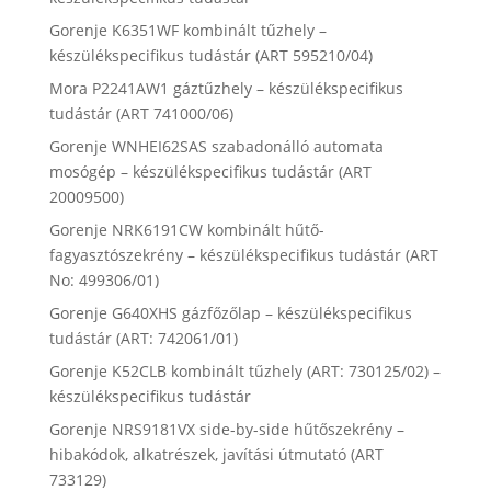
Gorenje K6351WF kombinált tűzhely –
készülékspecifikus tudástár (ART 595210/04)
Mora P2241AW1 gáztűzhely – készülékspecifikus
tudástár (ART 741000/06)
Gorenje WNHEI62SAS szabadonálló automata
mosógép – készülékspecifikus tudástár (ART
20009500)
Gorenje NRK6191CW kombinált hűtő-
fagyasztószekrény – készülékspecifikus tudástár (ART
No: 499306/01)
Gorenje G640XHS gázfőzőlap – készülékspecifikus
tudástár (ART: 742061/01)
Gorenje K52CLB kombinált tűzhely (ART: 730125/02) –
készülékspecifikus tudástár
Gorenje NRS9181VX side-by-side hűtőszekrény –
hibakódok, alkatrészek, javítási útmutató (ART
733129)