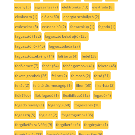
edény
(5)
egyszintes
(7)
elektronika
(13)
elektróda
(8)
elválasztó
(1)
előlap
(60)
energia szabályzó
(2)
evőeszköz
(5)
ezüst színű
(2)
facsarókúp
(1)
fagadó
(1)
fagyasztó
(182)
fagyasztó belső ajtók
(35)
fagyasztófiók
(45)
fagyasztóláda
(27)
fagyasztószekrény
(14)
fali tartó
(4)
fedél
(38)
fedőlemez
(7)
fehér
(64)
fehér gombok
(41)
fekete
(45)
fekete gombok
(26)
felirat
(2)
felmosó
(2)
felső
(31)
feltét
(2)
felültöltős mosógép
(1)
filter
(50)
filterház
(2)
fiók
(160)
fiók fogadó
(1)
flexibiliscső
(12)
fogadó
(4)
fogadó hüvely
(1)
fogantyú
(60)
fogaskerék
(10)
fogasszíj
(5)
foglalat
(2)
forgatógomb
(135)
forgókefés szívófej
(9)
forgókerék
(6)
forgónyárs
(1)
forgótányér
(23)
forróvíztároló
(9)
FreezeBox
(6)