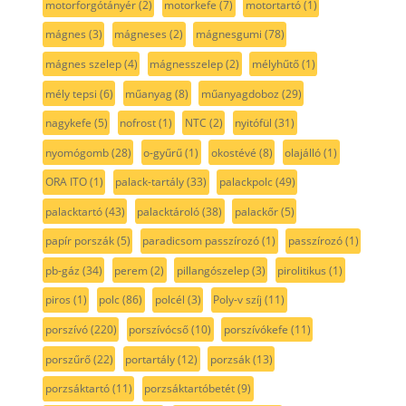
motorforgótányér
(2)
motorkefe
(7)
motortartó
(1)
mágnes
(3)
mágneses
(2)
mágnesgumi
(78)
mágnes szelep
(4)
mágnesszelep
(2)
mélyhűtő
(1)
mély tepsi
(6)
műanyag
(8)
műanyagdoboz
(29)
nagykefe
(5)
nofrost
(1)
NTC
(2)
nyitófül
(31)
nyomógomb
(28)
o-gyűrű
(1)
okostévé
(8)
olajálló
(1)
ORA ITO
(1)
palack-tartály
(33)
palackpolc
(49)
palacktartó
(43)
palacktároló
(38)
palackőr
(5)
papír porszák
(5)
paradicsom passzírozó
(1)
passzírozó
(1)
pb-gáz
(34)
perem
(2)
pillangószelep
(3)
pirolitikus
(1)
piros
(1)
polc
(86)
polcél
(3)
Poly-v szíj
(11)
porszívó
(220)
porszívócső
(10)
porszívókefe
(11)
porszűrő
(22)
portartály
(12)
porzsák
(13)
porzsáktartó
(11)
porzsáktartóbetét
(9)