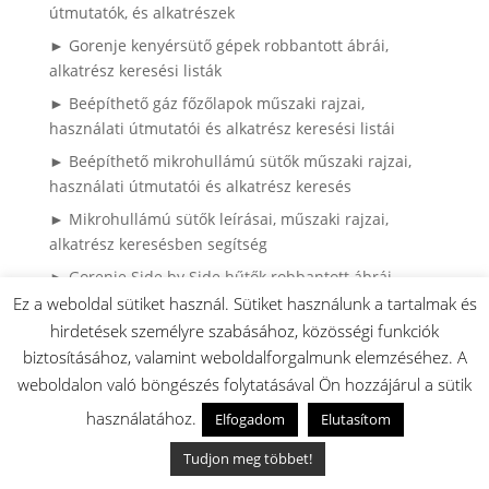
útmutatók, és alkatrészek
► Gorenje kenyérsütő gépek robbantott ábrái,
alkatrész keresési listák
► Beépíthető gáz főzőlapok műszaki rajzai,
használati útmutatói és alkatrész keresési listái
► Beépíthető mikrohullámú sütők műszaki rajzai,
használati útmutatói és alkatrész keresés
► Mikrohullámú sütők leírásai, műszaki rajzai,
alkatrész keresésben segítség
► Gorenje Side by Side hűtők robbantott ábrái,
használati útmutaóti és alkatrész kereséshez lista
Ez a weboldal sütiket használ. Sütiket használunk a tartalmak és
hirdetések személyre szabásához, közösségi funkciók
► Gorenje porszívók használati útmutatói,
biztosításához, valamint weboldalforgalmunk elemzéséhez. A
robbantott ábrái és alkatrész keresés
weboldalon való böngészés folytatásával Ön hozzájárul a sütik
► Miért rázkódik és vándorol a Gorenje mosógép?
használatához.
Elfogadom
Elutasítom
► Gorenje mosógép – teljes útmutató: használat,
hibák, karbantartás
Tudjon meg többet!
► Külső sütő ajtóüveg csere Gorenje és Mora