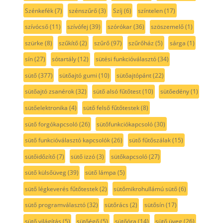
Szénkefék
(7)
szénszűrő
(3)
Szíj
(6)
színtelen
(17)
szívócső
(11)
szívófej
(39)
szórókar
(36)
szöszemelő
(1)
szürke
(8)
szűkítő
(2)
szűrő
(97)
szűrőház
(5)
sárga
(1)
sín
(27)
sótartály
(12)
sütési funkcióválasztó
(34)
sütő
(377)
sütőajtó gumi
(10)
sütőajtópánt
(22)
sütőajtó zsanérok
(32)
sütő alsó fűtőtest
(10)
sütőedény
(1)
sütőelektronika
(4)
sütő felső fűtőtestek
(8)
sütő forgókapcsoló
(26)
sütőfunkciókapcsoló
(30)
sütő funkcióválasztó kapcsolók
(26)
sütő fűtőszálak
(15)
sütőidőzítő
(7)
sütő izzó
(3)
sütőkapcsoló
(27)
sütő külsőüveg
(39)
sütő lámpa
(5)
sütő légkeverés fűtőtestek
(2)
sütőmikrohullámú sütő
(6)
sütő programválasztó
(32)
sütőrács
(2)
sütősín
(17)
sütő világítás
(5)
sütőégő
(5)
sütőóra
(14)
sütő üveg
(26)