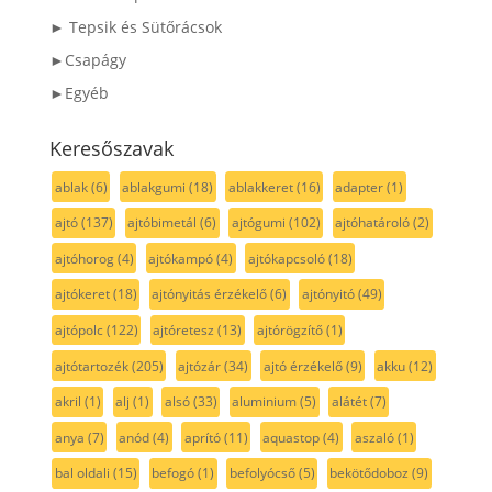
► Tepsik és Sütőrácsok
►Csapágy
►Egyéb
Keresőszavak
ablak
(6)
ablakgumi
(18)
ablakkeret
(16)
adapter
(1)
ajtó
(137)
ajtóbimetál
(6)
ajtógumi
(102)
ajtóhatároló
(2)
ajtóhorog
(4)
ajtókampó
(4)
ajtókapcsoló
(18)
ajtókeret
(18)
ajtónyitás érzékelő
(6)
ajtónyitó
(49)
ajtópolc
(122)
ajtóretesz
(13)
ajtórögzítő
(1)
ajtótartozék
(205)
ajtózár
(34)
ajtó érzékelő
(9)
akku
(12)
akril
(1)
alj
(1)
alsó
(33)
aluminium
(5)
alátét
(7)
anya
(7)
anód
(4)
aprító
(11)
aquastop
(4)
aszaló
(1)
bal oldali
(15)
befogó
(1)
befolyócső
(5)
bekötődoboz
(9)