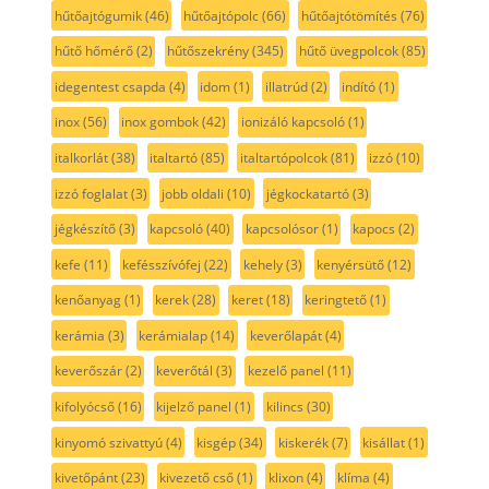
hűtőajtógumik
(46)
hűtőajtópolc
(66)
hűtőajtótömítés
(76)
hűtő hőmérő
(2)
hűtőszekrény
(345)
hűtő üvegpolcok
(85)
idegentest csapda
(4)
idom
(1)
illatrúd
(2)
indító
(1)
inox
(56)
inox gombok
(42)
ionizáló kapcsoló
(1)
italkorlát
(38)
italtartó
(85)
italtartópolcok
(81)
izzó
(10)
izzó foglalat
(3)
jobb oldali
(10)
jégkockatartó
(3)
jégkészítő
(3)
kapcsoló
(40)
kapcsolósor
(1)
kapocs
(2)
kefe
(11)
kefésszívófej
(22)
kehely
(3)
kenyérsütő
(12)
kenőanyag
(1)
kerek
(28)
keret
(18)
keringtető
(1)
kerámia
(3)
kerámialap
(14)
keverőlapát
(4)
keverőszár
(2)
keverőtál
(3)
kezelő panel
(11)
kifolyócső
(16)
kijelző panel
(1)
kilincs
(30)
kinyomó szivattyú
(4)
kisgép
(34)
kiskerék
(7)
kisállat
(1)
kivetőpánt
(23)
kivezető cső
(1)
klixon
(4)
klíma
(4)