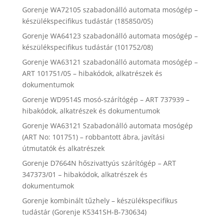
Gorenje WA72105 szabadonálló automata mosógép –
készülékspecifikus tudástár (185850/05)
Gorenje WA64123 szabadonálló automata mosógép –
készülékspecifikus tudástár (101752/08)
Gorenje WA63121 szabadonálló automata mosógép –
ART 101751/05 – hibakódok, alkatrészek és
dokumentumok
Gorenje WD9514S mosó-szárítógép – ART 737939 –
hibakódok, alkatrészek és dokumentumok
Gorenje WA63121 Szabadonálló automata mosógép
(ART No: 101751) – robbantott ábra, javítási
útmutatók és alkatrészek
Gorenje D7664N hőszivattyús szárítógép – ART
347373/01 – hibakódok, alkatrészek és
dokumentumok
Gorenje kombinált tűzhely – készülékspecifikus
tudástár (Gorenje K5341SH-B-730634)