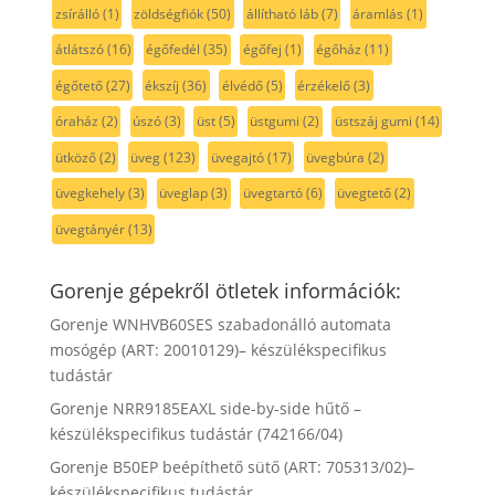
zsírálló
(1)
zöldségfiók
(50)
állítható láb
(7)
áramlás
(1)
átlátszó
(16)
égőfedél
(35)
égőfej
(1)
égőház
(11)
égőtető
(27)
ékszíj
(36)
élvédő
(5)
érzékelő
(3)
óraház
(2)
úszó
(3)
üst
(5)
üstgumi
(2)
üstszáj gumi
(14)
ütköző
(2)
üveg
(123)
üvegajtó
(17)
üvegbúra
(2)
üvegkehely
(3)
üveglap
(3)
üvegtartó
(6)
üvegtető
(2)
üvegtányér
(13)
Gorenje gépekről ötletek információk:
Gorenje WNHVB60SES szabadonálló automata
mosógép (ART: 20010129)– készülékspecifikus
tudástár
Gorenje NRR9185EAXL side-by-side hűtő –
készülékspecifikus tudástár (742166/04)
Gorenje B50EP beépíthető sütő (ART: 705313/02)–
készülékspecifikus tudástár