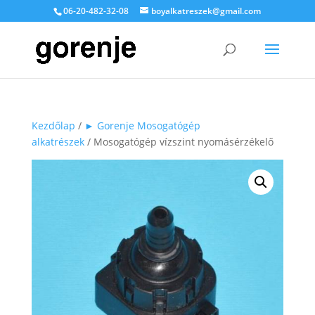
06-20-482-32-08
boyalkatreszek@gmail.com
Kezdőlap
/
► Gorenje Mosogatógép
alkatrészek
/ Mosogatógép vízszint nyomásérzékelő