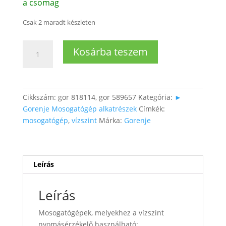
a csomag
Csak 2 maradt készleten
Mosogatógép
Kosárba teszem
vízszint
nyomásérzékelő
mennyiség
Cikkszám:
gor 818114, gor 589657
Kategória:
►
Gorenje Mosogatógép alkatrészek
Címkék:
mosogatógép
,
vízszint
Márka:
Gorenje
Leírás
Leírás
Mosogatógépek, melyekhez a vízszint
nyomásérzékelő használható: