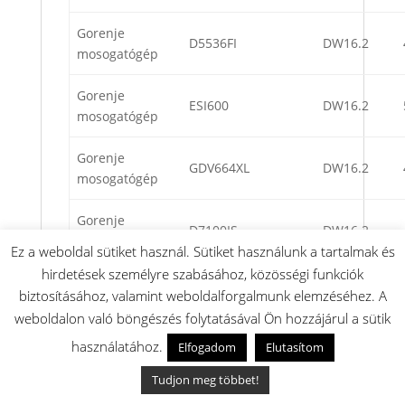
Gorenje
D5536FI
DW16.2
mosogatógép
Gorenje
ESI600
DW16.2
mosogatógép
Gorenje
GDV664XL
DW16.2
mosogatógép
Gorenje
D7100IS
DW16.2
mosogatógép
Ez a weboldal sütiket használ. Sütiket használunk a tartalmak és
hirdetések személyre szabásához, közösségi funkciók
Gorenje
D5456XLS
DW16.1
biztosításához, valamint weboldalforgalmunk elemzéséhez. A
mosogatógép
weboldalon való böngészés folytatásával Ön hozzájárul a sütik
Gorenje
használatához.
Elfogadom
Elutasítom
D5436FSW
DW16.1
mosogatógép
Tudjon meg többet!