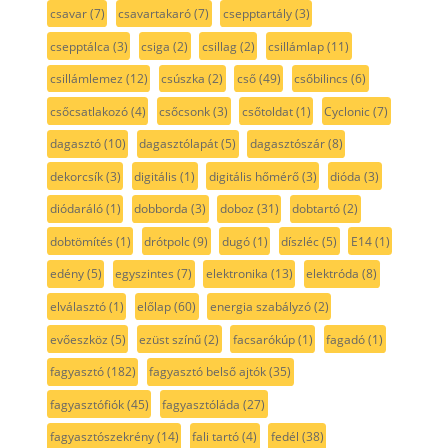
csavar
(7)
csavartakaró
(7)
csepptartály
(3)
csepptálca
(3)
csiga
(2)
csillag
(2)
csillámlap
(11)
csillámlemez
(12)
csúszka
(2)
cső
(49)
csőbilincs
(6)
csőcsatlakozó
(4)
csőcsonk
(3)
csőtoldat
(1)
Cyclonic
(7)
dagasztó
(10)
dagasztólapát
(5)
dagasztószár
(8)
dekorcsík
(3)
digitális
(1)
digitális hőmérő
(3)
dióda
(3)
diódaráló
(1)
dobborda
(3)
doboz
(31)
dobtartó
(2)
dobtömítés
(1)
drótpolc
(9)
dugó
(1)
díszléc
(5)
E14
(1)
edény
(5)
egyszintes
(7)
elektronika
(13)
elektróda
(8)
elválasztó
(1)
előlap
(60)
energia szabályzó
(2)
evőeszköz
(5)
ezüst színű
(2)
facsarókúp
(1)
fagadó
(1)
fagyasztó
(182)
fagyasztó belső ajtók
(35)
fagyasztófiók
(45)
fagyasztóláda
(27)
fagyasztószekrény
(14)
fali tartó
(4)
fedél
(38)