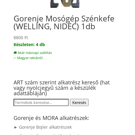
Gorenje Mosógép Szénkefe
(WELLING, NIDEC) 1db
8800
Ft
Készleten: 4 db
🚚 Akár másnapi szállítás
✅ Magyar raktárról
ART szám szerint alkatrész kereső (hat
vagy nyolcjegyű szám a készülék
adattábláján)
Keresés
Keresés
a
következőre:
Gorenje és MORA alkatrészek:
► Gorenje Bojler alkatrészek