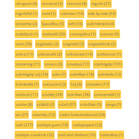
rácsgumi
(4)
rácstartó
(3)
résszívó
(8)
rögzítő
(27)
rögzítőfül
(1)
rövid
(1)
rúdmixer
(14)
side by side
(53)
smoothie
(2)
SpaceBox
(5)
stift
(10)
sutő hőmérő
(4)
szabályzó
(1)
szeletelő
(20)
szennytálca
(1)
szenzor
(5)
szett
(29)
szigetelés
(2)
szigetelő
(3)
szigetelőcsík
(2)
szikra
(11)
szikratrafó
(2)
szikráztató
(14)
szilikonzsír
(1)
szimering
(11)
szivacs
(3)
szivattyú
(17)
szárítógép
(101)
szárítógép szíj
(14)
szén
(7)
szénfilter
(18)
szénkefe
(12)
Szénkefék
(7)
szénszűrő
(3)
Szíj
(6)
színtelen
(17)
szívócső
(11)
szívófej
(39)
szórókar
(36)
szöszemelő
(1)
szürke
(8)
szűkítő
(2)
szűrő
(97)
szűrőház
(5)
sárga
(1)
sín
(27)
sótartály
(12)
sütési funkcióválasztó
(34)
sütő
(377)
sütőajtó gumi
(10)
sütőajtópánt
(22)
sütőajtó zsanérok
(32)
sütő alsó fűtőtest
(10)
sütőedény
(1)