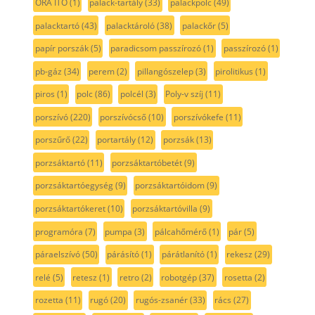
ORA ITO
(1)
palack-tartály
(33)
palackpolc
(49)
palacktartó
(43)
palacktároló
(38)
palackőr
(5)
papír porszák
(5)
paradicsom passzírozó
(1)
passzírozó
(1)
pb-gáz
(34)
perem
(2)
pillangószelep
(3)
pirolitikus
(1)
piros
(1)
polc
(86)
polcél
(3)
Poly-v szíj
(11)
porszívó
(220)
porszívócső
(10)
porszívókefe
(11)
porszűrő
(22)
portartály
(12)
porzsák
(13)
porzsáktartó
(11)
porzsáktartóbetét
(9)
porzsáktartóegység
(9)
porzsáktartóidom
(9)
porzsáktartókeret
(10)
porzsáktartóvilla
(9)
programóra
(7)
pumpa
(3)
pálcahőmérő
(1)
pár
(5)
páraelszívó
(50)
párásító
(1)
párátlanító
(1)
rekesz
(29)
relé
(5)
retesz
(1)
retro
(2)
robotgép
(37)
rosetta
(2)
rozetta
(11)
rugó
(20)
rugós-zsanér
(33)
rács
(27)