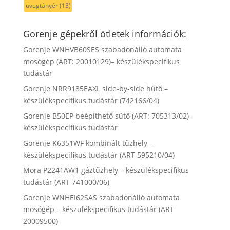
üvegtányér
(13)
Gorenje gépekről ötletek információk:
Gorenje WNHVB60SES szabadonálló automata
mosógép (ART: 20010129)– készülékspecifikus
tudástár
Gorenje NRR9185EAXL side-by-side hűtő –
készülékspecifikus tudástár (742166/04)
Gorenje B50EP beépíthető sütő (ART: 705313/02)–
készülékspecifikus tudástár
Gorenje K6351WF kombinált tűzhely –
készülékspecifikus tudástár (ART 595210/04)
Mora P2241AW1 gáztűzhely – készülékspecifikus
tudástár (ART 741000/06)
Gorenje WNHEI62SAS szabadonálló automata
mosógép – készülékspecifikus tudástár (ART
20009500)