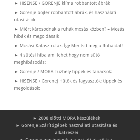
► HISENSE / GORENJE klíma robbantott ábrák
► Gorenje bojler robbantott ábrák, és használati
utasítások
► Miért károsodnak a ruhák mosás közben? – Mosási
hibák és megoldásaik
► Mosási Katasztrófák: Így Mentsd meg a Ruháidat!
► 4 sütési hiba ami lehet hogy nem sütő
meghibásodás:
► Gorenje / MORA Tűzhely tippek és tanácsok:
► HISENSE / Gorenej Hűtők és fagyasztók: tippek és
megoldások:
► 2008 előtti MORA készülékek
► Gorenje Szárítógépek használati utasítása és
alkatrészei
► Gorenje mosógépek használati utasítása,