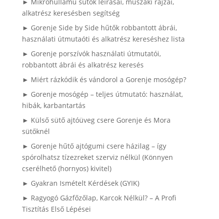
► Mikrohullámú sütők leírásai, műszaki rajzai,
alkatrész keresésben segítség
► Gorenje Side by Side hűtők robbantott ábrái,
használati útmutaóti és alkatrész kereséshez lista
► Gorenje porszívók használati útmutatói,
robbantott ábrái és alkatrész keresés
► Miért rázkódik és vándorol a Gorenje mosógép?
► Gorenje mosógép – teljes útmutató: használat,
hibák, karbantartás
► Külső sütő ajtóüveg csere Gorenje és Mora
sütőknél
► Gorenje hűtő ajtógumi csere házilag – így
spórolhatsz tízezreket szerviz nélkül (Könnyen
cserélhető (hornyos) kivitel)
► Gyakran Ismételt Kérdések (GYIK)
► Ragyogó Gázfőzőlap, Karcok Nélkül? – A Profi
Tisztítás Első Lépései