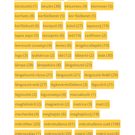
késtisztító
(1)
készlet
(38)
kétszintes
(4)
kézimixer
(5)
körfütés
(8)
körfűtőbetét
(5)
kör fűtőbetét
(5)
körfűtőszál
(6)
középső
(9)
külső
(27)
laposszíj
(19)
lapos tepsi
(5)
lassúprés
(6)
led
(14)
LedVision
(2)
leeresztő szivattyú
(4)
lemez
(6)
lengéscsillapító
(10)
logo
(3)
lyuktárcsa
(2)
láb
(12)
lábtartó
(2)
láda
(30)
lámpa
(28)
lámpabúra
(8)
lángelosztó
(23)
lángelosztó-rózsa
(21)
lángosztó
(21)
lángosztó-fedél
(29)
lángosztó-tető
(27)
légkeverésfűtőtest
(3)
légszűrő
(21)
légtisztító
(2)
lúgszivattyú
(4)
macsakszőr
(1)
maghőmérő
(2)
magnetron
(2)
matrica
(3)
matt
(2)
mechanika
(4)
meghajtás
(6)
meghajtószíj
(18)
mikrofilter
(20)
mikrohullámú
(61)
mikrohullámú sütő
(108)
mikroszálas
(1)
mikroszűrő
(20)
mikró
(26)
mikró izzó
(6)