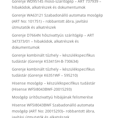
Gorenje WD9514S mosó-szárítógép – ART 737939 –
hibakódok, alkatrészek és dokumentumok
Gorenje WA63121 Szabadonálló automata mosógép
(ART No: 101751) – robbantott ábra, javítási
útmutatók és alkatrészek
Gorenje D7664N hőszivattyús szárítógép – ART
347373/01 – hibakódok, alkatrészek és
dokumentumok
Gorenje kombinált tűzhely – készülékspecifikus
tudástár (Gorenje K5341SH-B-730634)
Gorenje kombinált tűzhely – készülékspecifikus
tudástár (Gorenje K6351WF – 595210)
Hisense mosógép – készülékspecifikus tudástár
(Hisense WF5I8043BWF-20015293)
Mosógép ürítőszivattyú hibájának felismerése
Hisense WF5I8043BWF Szabadonálló automata
mosógép (ART No: 20015293)– robbantott ábra,
javítási útmutatók és alkatrészek