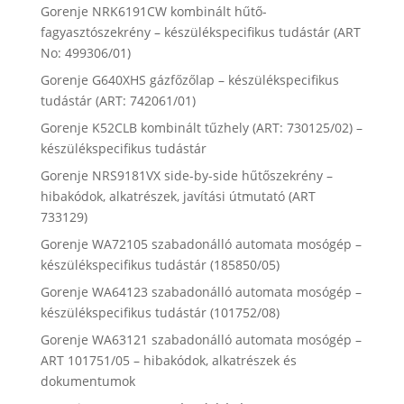
Gorenje NRK6191CW kombinált hűtő-
fagyasztószekrény – készülékspecifikus tudástár (ART
No: 499306/01)
Gorenje G640XHS gázfőzőlap – készülékspecifikus
tudástár (ART: 742061/01)
Gorenje K52CLB kombinált tűzhely (ART: 730125/02) –
készülékspecifikus tudástár
Gorenje NRS9181VX side-by-side hűtőszekrény –
hibakódok, alkatrészek, javítási útmutató (ART
733129)
Gorenje WA72105 szabadonálló automata mosógép –
készülékspecifikus tudástár (185850/05)
Gorenje WA64123 szabadonálló automata mosógép –
készülékspecifikus tudástár (101752/08)
Gorenje WA63121 szabadonálló automata mosógép –
ART 101751/05 – hibakódok, alkatrészek és
dokumentumok