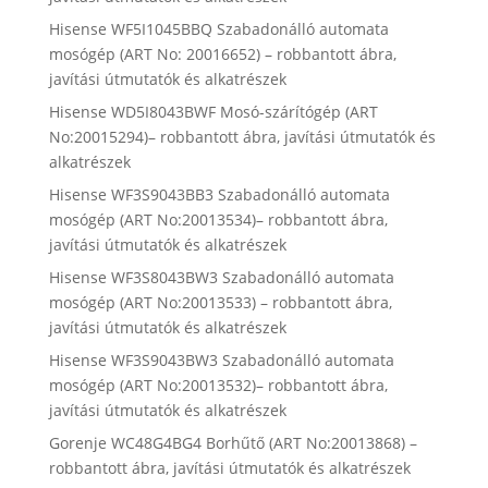
Hisense WF5I1045BBQ Szabadonálló automata
mosógép (ART No: 20016652) – robbantott ábra,
javítási útmutatók és alkatrészek
Hisense WD5I8043BWF Mosó-szárítógép (ART
No:20015294)– robbantott ábra, javítási útmutatók és
alkatrészek
Hisense WF3S9043BB3 Szabadonálló automata
mosógép (ART No:20013534)– robbantott ábra,
javítási útmutatók és alkatrészek
Hisense WF3S8043BW3 Szabadonálló automata
mosógép (ART No:20013533) – robbantott ábra,
javítási útmutatók és alkatrészek
Hisense WF3S9043BW3 Szabadonálló automata
mosógép (ART No:20013532)– robbantott ábra,
javítási útmutatók és alkatrészek
Gorenje WC48G4BG4 Borhűtő (ART No:20013868) –
robbantott ábra, javítási útmutatók és alkatrészek