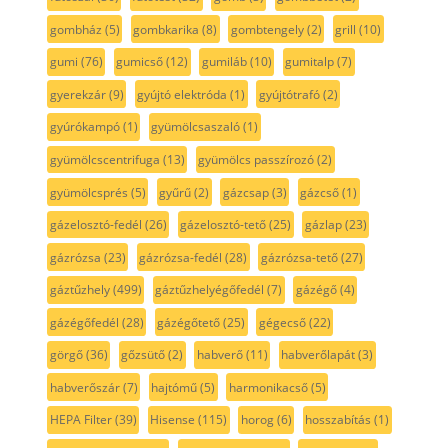
gombház
(5)
gombkarika
(8)
gombtengely
(2)
grill
(10)
gumi
(76)
gumicső
(12)
gumiláb
(10)
gumitalp
(7)
gyerekzár
(9)
gyújtó elektróda
(1)
gyújtótrafó
(2)
gyúrókampó
(1)
gyümölcsaszaló
(1)
gyümölcscentrifuga
(13)
gyümölcs passzírozó
(2)
gyümölcsprés
(5)
gyűrű
(2)
gázcsap
(3)
gázcső
(1)
gázelosztó-fedél
(26)
gázelosztó-tető
(25)
gázlap
(23)
gázrózsa
(23)
gázrózsa-fedél
(28)
gázrózsa-tető
(27)
gáztűzhely
(499)
gáztűzhelyégőfedél
(7)
gázégő
(4)
gázégőfedél
(28)
gázégőtető
(25)
gégecső
(22)
görgő
(36)
gőzsütő
(2)
habverő
(11)
habverőlapát
(3)
habverőszár
(7)
hajtómű
(5)
harmonikacső
(5)
HEPA Filter
(39)
Hisense
(115)
horog
(6)
hosszabítás
(1)