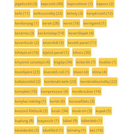
jégkészítő
(3)
kapcsoló
(40)
kapcsolósor
(1)
kapocs
(2)
kefe
(11)
kefésszívófej
(22)
kehely
(3)
kenyérsütő
(12)
kenőanyag
(1)
kerek
(28)
keret
(18)
keringtető
(1)
kerámia
(3)
kerámialap
(14)
keverőlapát
(4)
keverőszár
(2)
keverőtál
(3)
kezelő panel
(11)
kifolyócső
(16)
kijelző panel
(1)
kilincs
(30)
kinyomó szivattyú
(4)
kisgép
(34)
kiskerék
(7)
kisállat
(1)
kivetőpánt
(23)
kivezető cső
(1)
klixon
(4)
klíma
(4)
kolbásztöltő
(2)
kombinált kefe
(23)
kombináltszívófej
(22)
komplett
(16)
kompresszor
(4)
kondenzátor
(14)
konyhai mérleg
(1)
korlát
(6)
koronafűtés
(3)
koszorú fűtőszál
(3)
kosár
(34)
kosársín
(3)
kupak
(5)
kuplung
(8)
kutyaszőr
(1)
kábel
(9)
kábeldob
(1)
kávédaráló
(3)
kávéfőző
(1)
kémény
(1)
kés
(16)