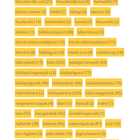
hosszbordás szíj
(21)
hosszbordásszíj
(6)
hurkatöltő
(1)
három szintes
(3)
hátfal
(1)
hátlap
(2)
házrész
(6)
húsdaráló
(14)
húshőmérő
(3)
hüvely
(2)
hőcserélő
(2)
hőelem
(1)
hőfokszabályzó
(48)
hőkorlátozó
(3)
hőmérsékletszabályozó
(13)
hőmérsékletszabályzó
(15)
hőmérő
(8)
hőállógumi
(9)
hőálló izzó
(4)
hőállóüveg
(18)
hőérzékelő
(17)
hűtő
(634)
hűtőajtó-tartozék
(69)
hűtőajtó fogantyúk
(23)
hűtőajtógumi
(77)
hűtőajtógumik
(46)
hűtőajtópolc
(66)
hűtőajtótömítés
(76)
hűtő hőmérő
(2)
hűtőszekrény
(345)
hűtő üvegpolcok
(85)
idegentest csapda
(4)
idom
(1)
illatrúd
(2)
indító
(1)
inox
(56)
inox gombok
(42)
ionizáló kapcsoló
(1)
italkorlát
(38)
italtartó
(85)
italtartópolcok
(81)
izzó
(10)
izzó foglalat
(3)
jobb oldali
(10)
jégkockatartó
(3)