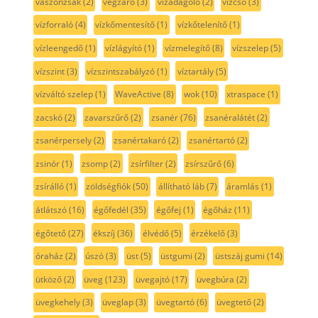
vászonzsák
(2)
végzáró
(3)
vízadagoló
(2)
vízcső
(3)
vízforraló
(4)
vízkőmentesítő
(1)
vízkőtelenítő
(1)
vízleengedő
(1)
vízlágyító
(1)
vízmelegítő
(8)
vízszelep
(5)
vízszint
(3)
vízszintszabályzó
(1)
víztartály
(5)
vízváltó szelep
(1)
WaveActive
(8)
wok
(10)
xtraspace
(1)
zacskó
(2)
zavarszűrő
(2)
zsanér
(76)
zsanéralátét
(2)
zsanérpersely
(2)
zsanértakaró
(2)
zsanértartó
(2)
zsinór
(1)
zsomp
(2)
zsírfilter
(2)
zsírszűrő
(6)
zsírálló
(1)
zöldségfiók
(50)
állítható láb
(7)
áramlás
(1)
átlátszó
(16)
égőfedél
(35)
égőfej
(1)
égőház
(11)
égőtető
(27)
ékszíj
(36)
élvédő
(5)
érzékelő
(3)
óraház
(2)
úszó
(3)
üst
(5)
üstgumi
(2)
üstszáj gumi
(14)
ütköző
(2)
üveg
(123)
üvegajtó
(17)
üvegbúra
(2)
üvegkehely
(3)
üveglap
(3)
üvegtartó
(6)
üvegtető
(2)