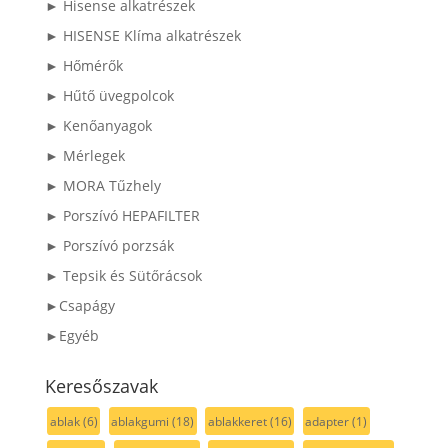
► Hisense alkatrészek
► HISENSE Klíma alkatrészek
► Hőmérők
► Hűtő üvegpolcok
► Kenőanyagok
► Mérlegek
► MORA Tűzhely
► Porszívó HEPAFILTER
► Porszívó porzsák
► Tepsik és Sütőrácsok
►Csapágy
►Egyéb
Keresőszavak
ablak
(6)
ablakgumi
(18)
ablakkeret
(16)
adapter
(1)