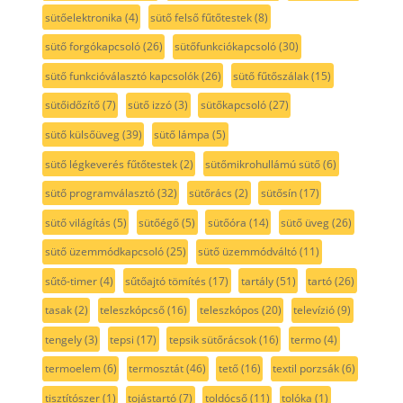
sütőelektronika
(4)
sütő felső fűtőtestek
(8)
sütő forgókapcsoló
(26)
sütőfunkciókapcsoló
(30)
sütő funkcióválasztó kapcsolók
(26)
sütő fűtőszálak
(15)
sütőidőzítő
(7)
sütő izzó
(3)
sütőkapcsoló
(27)
sütő külsőüveg
(39)
sütő lámpa
(5)
sütő légkeverés fűtőtestek
(2)
sütőmikrohullámú sütő
(6)
sütő programválasztó
(32)
sütőrács
(2)
sütősín
(17)
sütő világítás
(5)
sütőégő
(5)
sütőóra
(14)
sütő üveg
(26)
sütő üzemmódkapcsoló
(25)
sütő üzemmódváltó
(11)
sűtő-timer
(4)
sűtőajtó tömítés
(17)
tartály
(51)
tartó
(26)
tasak
(2)
teleszkópcső
(16)
teleszkópos
(20)
televízió
(9)
tengely
(3)
tepsi
(17)
tepsik sütőrácsok
(16)
termo
(4)
termoelem
(6)
termosztát
(46)
tető
(16)
textil porzsák
(6)
tisztítószer
(1)
tojástartó
(7)
toldócső
(11)
tolóka
(1)