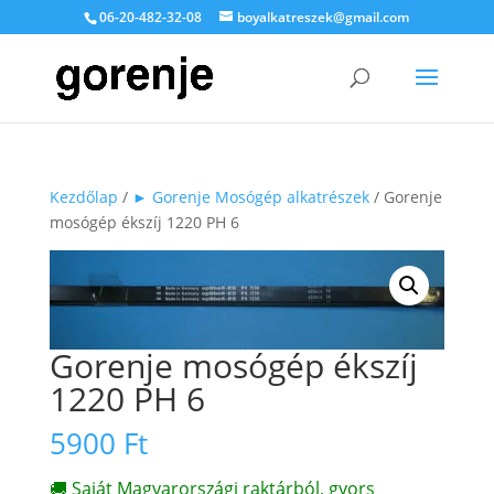
06-20-482-32-08
boyalkatreszek@gmail.com
Kezdőlap
/
► Gorenje Mosógép alkatrészek
/ Gorenje
mosógép ékszíj 1220 PH 6
Gorenje mosógép ékszíj
1220 PH 6
5900
Ft
🚚 Saját Magyarországi raktárból, gyors