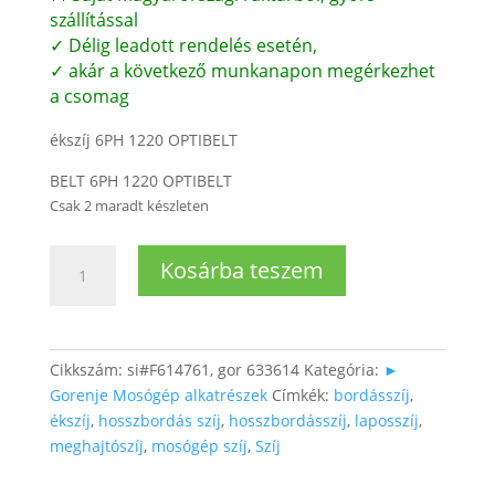
szállítással
✓ Délig leadott rendelés esetén,
✓ akár a következő munkanapon megérkezhet
a csomag
ékszíj 6PH 1220 OPTIBELT
BELT 6PH 1220 OPTIBELT
Csak 2 maradt készleten
Gorenje
Kosárba teszem
mosógép
ékszíj
1220
PH
Cikkszám:
si#F614761, gor 633614
Kategória:
►
6
Gorenje Mosógép alkatrészek
Címkék:
bordásszíj
,
mennyiség
ékszíj
,
hosszbordás szíj
,
hosszbordásszíj
,
laposszíj
,
meghajtószíj
,
mosógép szíj
,
Szíj