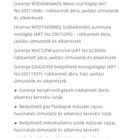
Gorenje W3D2A854ADS Mosó-szárítógép (Art
No:20011068) – robbantott ábra, javítási útmutatók
és alkatrészek
Hisense WF5I1045BWQ Szabadonálló automata
mosógép (ART No:20015295) – robbantott ábra,
javítási útmutatók és alkatrészek
Gorenje MVC72FW porszívó (ART No:623850)–
robbantott ábra, javítási útmutatók és alkatrészek
Gorenje GI642E90X beépíthető mosogatógép (ART
No:20011937)- robbantott ábra, házi javítási
útmutatók, és alkatrészek
► Gorenje kenyérsütő gépek robbantott ábrái,
alkatrész keresési listák
► Beépíthető gáz főzőlapok műszaki rajzai,
használati útmutatói és alkatrész keresési listái
► Beépíthető mikrohullámú sütők műszaki rajzai,
használati útmutatói és alkatrész keresés