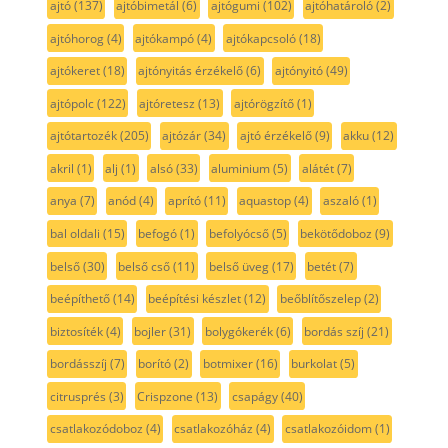
ajtó
(137)
ajtóbimetál
(6)
ajtógumi
(102)
ajtóhatároló
(2)
ajtóhorog
(4)
ajtókampó
(4)
ajtókapcsoló
(18)
ajtókeret
(18)
ajtónyitás érzékelő
(6)
ajtónyitó
(49)
ajtópolc
(122)
ajtóretesz
(13)
ajtórögzítő
(1)
ajtótartozék
(205)
ajtózár
(34)
ajtó érzékelő
(9)
akku
(12)
akril
(1)
alj
(1)
alsó
(33)
aluminium
(5)
alátét
(7)
anya
(7)
anód
(4)
aprító
(11)
aquastop
(4)
aszaló
(1)
bal oldali
(15)
befogó
(1)
befolyócső
(5)
bekötődoboz
(9)
belső
(30)
belső cső
(11)
belső üveg
(17)
betét
(7)
beépíthető
(14)
beépítési készlet
(12)
beőblítőszelep
(2)
biztosíték
(4)
bojler
(31)
bolygókerék
(6)
bordás szíj
(21)
bordásszíj
(7)
borító
(2)
botmixer
(16)
burkolat
(5)
citrusprés
(3)
Crispzone
(13)
csapágy
(40)
csatlakozódoboz
(4)
csatlakozóház
(4)
csatlakozóidom
(1)