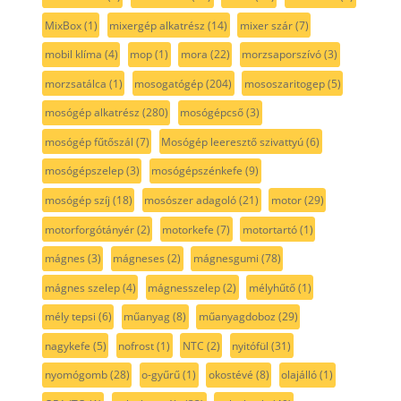
MixBox
(1)
mixergép alkatrész
(14)
mixer szár
(7)
mobil klíma
(4)
mop
(1)
mora
(22)
morzsaporszívó
(3)
morzsatálca
(1)
mosogatógép
(204)
mososzaritogep
(5)
mosógép alkatrész
(280)
mosógépcső
(3)
mosógép fűtőszál
(7)
Mosógép leeresztő szivattyú
(6)
mosógépszelep
(3)
mosógépszénkefe
(9)
mosógép szíj
(18)
mosószer adagoló
(21)
motor
(29)
motorforgótányér
(2)
motorkefe
(7)
motortartó
(1)
mágnes
(3)
mágneses
(2)
mágnesgumi
(78)
mágnes szelep
(4)
mágnesszelep
(2)
mélyhűtő
(1)
mély tepsi
(6)
műanyag
(8)
műanyagdoboz
(29)
nagykefe
(5)
nofrost
(1)
NTC
(2)
nyitófül
(31)
nyomógomb
(28)
o-gyűrű
(1)
okostévé
(8)
olajálló
(1)