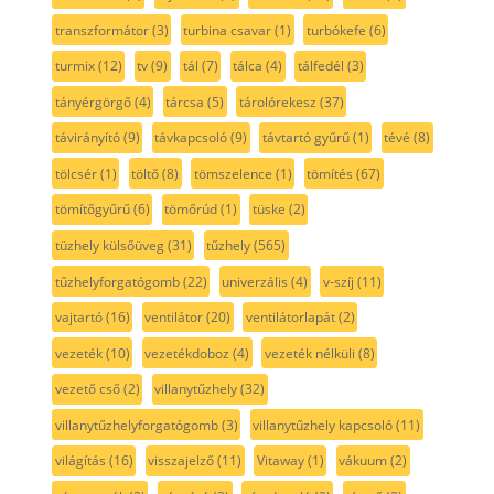
transzformátor
(3)
turbina csavar
(1)
turbókefe
(6)
turmix
(12)
tv
(9)
tál
(7)
tálca
(4)
tálfedél
(3)
tányérgörgő
(4)
tárcsa
(5)
tárolórekesz
(37)
távirányító
(9)
távkapcsoló
(9)
távtartó gyűrű
(1)
tévé
(8)
tölcsér
(1)
töltő
(8)
tömszelence
(1)
tömítés
(67)
tömítőgyűrű
(6)
tömőrúd
(1)
tüske
(2)
tüzhely külsőüveg
(31)
tűzhely
(565)
tűzhelyforgatógomb
(22)
univerzális
(4)
v-szíj
(11)
vajtartó
(16)
ventilátor
(20)
ventilátorlapát
(2)
vezeték
(10)
vezetékdoboz
(4)
vezeték nélküli
(8)
vezető cső
(2)
villanytűzhely
(32)
villanytűzhelyforgatógomb
(3)
villanytűzhely kapcsoló
(11)
világítás
(16)
visszajelző
(11)
Vitaway
(1)
vákuum
(2)