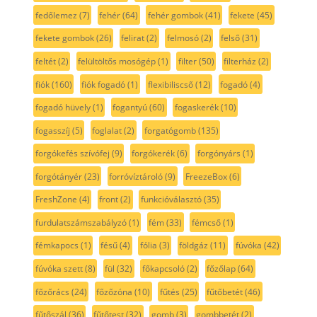
fedőlemez
(7)
fehér
(64)
fehér gombok
(41)
fekete
(45)
fekete gombok
(26)
felirat
(2)
felmosó
(2)
felső
(31)
feltét
(2)
felültöltős mosógép
(1)
filter
(50)
filterház
(2)
fiók
(160)
fiók fogadó
(1)
flexibiliscső
(12)
fogadó
(4)
fogadó hüvely
(1)
fogantyú
(60)
fogaskerék
(10)
fogasszíj
(5)
foglalat
(2)
forgatógomb
(135)
forgókefés szívófej
(9)
forgókerék
(6)
forgónyárs
(1)
forgótányér
(23)
forróvíztároló
(9)
FreezeBox
(6)
FreshZone
(4)
front
(2)
funkcióválasztó
(35)
furdulatszámszabályzó
(1)
fém
(33)
fémcső
(1)
fémkapocs
(1)
fésű
(4)
fólia
(3)
földgáz
(11)
fúvóka
(42)
fúvóka szett
(8)
fül
(32)
főkapcsoló
(2)
főzőlap
(64)
főzőrács
(24)
főzőzóna
(10)
fűtés
(25)
fűtőbetét
(46)
fűtőszál
(36)
fűtőtest
(32)
gomb
(3)
gombbetét
(2)