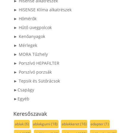
► Hisense alkatrészek
► HISENSE Klíma alkatrészek
► Hőmérők
► Hűtő üvegpolcok
► Kenőanyagok
► Mérlegek
► MORA Tűzhely
► Porszívó HEPAFILTER
► Porszívó porzsák
► Tepsik és Sütőrácsok
►Csapágy
►Egyéb
Keresőszavak
ablak
(6)
ablakgumi
(18)
ablakkeret
(16)
adapter
(1)