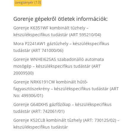
üvegtányér
(13)
Gorenje gépekről ötletek információk:
Gorenje K6351WF kombinált tűzhely –
készülékspecifikus tudástár (ART 595210/04)
Mora P2241AW1 gáztűzhely – készülékspecifikus
tudástár (ART 741000/06)
Gorenje WNHEI62SAS szabadonálló automata
mosógép – készülékspecifikus tudástár (ART
20009500)
Gorenje NRK6191CW kombinált hűtő-
fagyasztószekrény – készülékspecifikus tudástár (ART
No: 499306/01)
Gorenje G640XHS gázfőzőlap – készülékspecifikus
tudástár (ART: 742061/01)
Gorenje K52CLB kombinált tűzhely (ART: 730125/02) –
készülékspecifikus tudástár