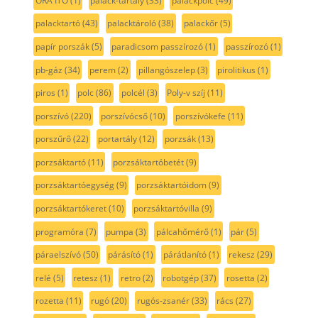
ORA ITO
(1)
palack-tartály
(33)
palackpolc
(49)
palacktartó
(43)
palacktároló
(38)
palackőr
(5)
papír porszák
(5)
paradicsom passzírozó
(1)
passzírozó
(1)
pb-gáz
(34)
perem
(2)
pillangószelep
(3)
pirolitikus
(1)
piros
(1)
polc
(86)
polcél
(3)
Poly-v szíj
(11)
porszívó
(220)
porszívócső
(10)
porszívókefe
(11)
porszűrő
(22)
portartály
(12)
porzsák
(13)
porzsáktartó
(11)
porzsáktartóbetét
(9)
porzsáktartóegység
(9)
porzsáktartóidom
(9)
porzsáktartókeret
(10)
porzsáktartóvilla
(9)
programóra
(7)
pumpa
(3)
pálcahőmérő
(1)
pár
(5)
páraelszívó
(50)
párásító
(1)
párátlanító
(1)
rekesz
(29)
relé
(5)
retesz
(1)
retro
(2)
robotgép
(37)
rosetta
(2)
rozetta
(11)
rugó
(20)
rugós-zsanér
(33)
rács
(27)