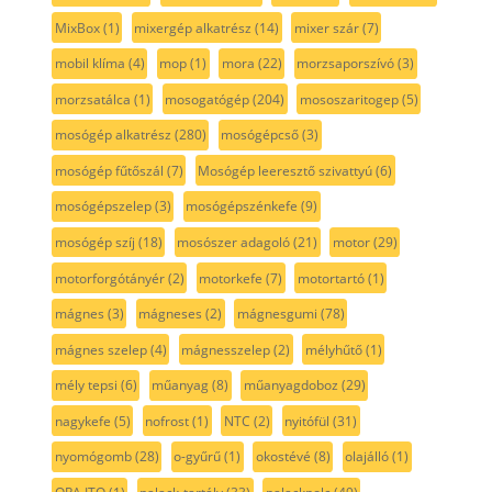
MixBox
(1)
mixergép alkatrész
(14)
mixer szár
(7)
mobil klíma
(4)
mop
(1)
mora
(22)
morzsaporszívó
(3)
morzsatálca
(1)
mosogatógép
(204)
mososzaritogep
(5)
mosógép alkatrész
(280)
mosógépcső
(3)
mosógép fűtőszál
(7)
Mosógép leeresztő szivattyú
(6)
mosógépszelep
(3)
mosógépszénkefe
(9)
mosógép szíj
(18)
mosószer adagoló
(21)
motor
(29)
motorforgótányér
(2)
motorkefe
(7)
motortartó
(1)
mágnes
(3)
mágneses
(2)
mágnesgumi
(78)
mágnes szelep
(4)
mágnesszelep
(2)
mélyhűtő
(1)
mély tepsi
(6)
műanyag
(8)
műanyagdoboz
(29)
nagykefe
(5)
nofrost
(1)
NTC
(2)
nyitófül
(31)
nyomógomb
(28)
o-gyűrű
(1)
okostévé
(8)
olajálló
(1)