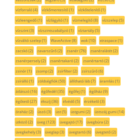
vízforraló
(4)
vízkőmentesítő
(1)
vízkőtelenítő
(1)
vízleengedő
(1)
vízlágyító
(1)
vízmelegítő
(8)
vízszelep
(5)
vízszint
(3)
vízszintszabályzó
(1)
víztartály
(5)
vízváltó szelep
(1)
WaveActive
(8)
wok
(10)
xtraspace
(1)
zacskó
(2)
zavarszűrő
(2)
zsanér
(76)
zsanéralátét
(2)
zsanérpersely
(2)
zsanértakaró
(2)
zsanértartó
(2)
zsinór
(1)
zsomp
(2)
zsírfilter
(2)
zsírszűrő
(6)
zsírálló
(1)
zöldségfiók
(50)
állítható láb
(7)
áramlás
(1)
átlátszó
(16)
égőfedél
(35)
égőfej
(1)
égőház
(9)
égőtető
(27)
ékszíj
(36)
élvédő
(5)
érzékelő
(3)
óraház
(2)
úszó
(3)
üst
(5)
üstgumi
(2)
üstszáj gumi
(14)
ütköző
(2)
üveg
(123)
üvegajtó
(17)
üvegbúra
(2)
üvegkehely
(3)
üveglap
(3)
üvegtartó
(6)
üvegtető
(2)