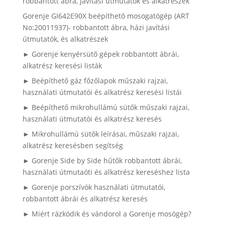
robbantott ábra, javítási útmutatók és alkatrészek
Gorenje GI642E90X beépíthető mosogatógép (ART
No:20011937)- robbantott ábra, házi javítási
útmutatók, és alkatrészek
► Gorenje kenyérsütő gépek robbantott ábrái,
alkatrész keresési listák
► Beépíthető gáz főzőlapok műszaki rajzai,
használati útmutatói és alkatrész keresési listái
► Beépíthető mikrohullámú sütők műszaki rajzai,
használati útmutatói és alkatrész keresés
► Mikrohullámú sütők leírásai, műszaki rajzai,
alkatrész keresésben segítség
► Gorenje Side by Side hűtők robbantott ábrái,
használati útmutaóti és alkatrész kereséshez lista
► Gorenje porszívók használati útmutatói,
robbantott ábrái és alkatrész keresés
► Miért rázkódik és vándorol a Gorenje mosógép?