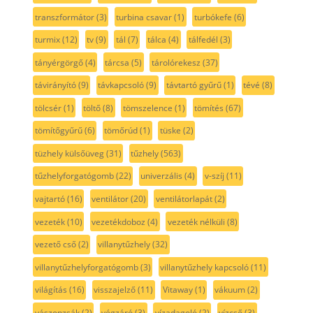
transzformátor
(3)
turbina csavar
(1)
turbókefe
(6)
turmix
(12)
tv
(9)
tál
(7)
tálca
(4)
tálfedél
(3)
tányérgörgő
(4)
tárcsa
(5)
tárolórekesz
(37)
távirányító
(9)
távkapcsoló
(9)
távtartó gyűrű
(1)
tévé
(8)
tölcsér
(1)
töltő
(8)
tömszelence
(1)
tömítés
(67)
tömítőgyűrű
(6)
tömőrúd
(1)
tüske
(2)
tüzhely külsőüveg
(31)
tűzhely
(563)
tűzhelyforgatógomb
(22)
univerzális
(4)
v-szíj
(11)
vajtartó
(16)
ventilátor
(20)
ventilátorlapát
(2)
vezeték
(10)
vezetékdoboz
(4)
vezeték nélküli
(8)
vezető cső
(2)
villanytűzhely
(32)
villanytűzhelyforgatógomb
(3)
villanytűzhely kapcsoló
(11)
világítás
(16)
visszajelző
(11)
Vitaway
(1)
vákuum
(2)
vászonzsák
(2)
végzáró
(3)
vízadagoló
(2)
vízcső
(3)