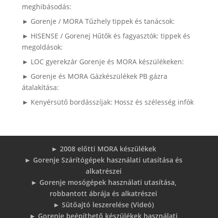
meghibásodás:
► Gorenje / MORA Tűzhely tippek és tanácsok:
► HISENSE / Gorenej Hűtők és fagyasztók: tippek és
megoldások:
► LOC gyerekzár Gorenje és MORA készülékeken:
► Gorenje és MORA Gázkészülékek PB gázra
átalakítása:
► Kenyérsütő bordásszíjak: Hossz és szélesség infók
► 2008 előtti MORA készülékek
► Gorenje Szárítógépek használati utasítása és
alkatrészei
► Gorenje mosógépek használati utasítása,
robbantott ábrája és alkatrészei
► Sütőajtó leszerelése (Videó)
► Gorenje beépíthető készülékek használati