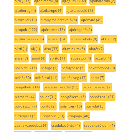
ajtó
(137)
ajtóbimetál
(6)
ajtógumi
(102)
ajtóhatároló
(2)
ajtóhorog
(4)
ajtókampó
(4)
ajtókapcsoló
(18)
ajtókeret
(18)
ajtónyitás érzékelő
(6)
ajtónyitó
(49)
ajtópolc
(122)
ajtóretesz
(13)
ajtórögzítő
(1)
ajtótartozék
(205)
ajtózár
(34)
ajtó érzékelő
(9)
akku
(12)
akril
(1)
alj
(1)
alsó
(33)
aluminium
(5)
alátét
(7)
anya
(7)
anód
(4)
aprító
(11)
aquastop
(4)
aszaló
(1)
bal oldali
(15)
befogó
(1)
befolyócső
(5)
bekötődoboz
(9)
belső
(30)
belső cső
(11)
belső üveg
(17)
betét
(7)
beépíthető
(14)
beépítési készlet
(12)
beőblítőszelep
(2)
biztosíték
(4)
bojler
(31)
bolygókerék
(6)
bordás szíj
(21)
bordásszíj
(7)
borító
(2)
botmixer
(16)
burkolat
(5)
citrusprés
(3)
Crispzone
(13)
csapágy
(40)
csatlakozódoboz
(4)
csatlakozóház
(4)
csatlakozóidom
(1)