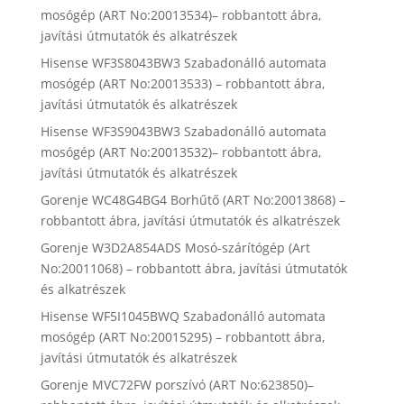
mosógép (ART No:20013534)– robbantott ábra,
javítási útmutatók és alkatrészek
Hisense WF3S8043BW3 Szabadonálló automata
mosógép (ART No:20013533) – robbantott ábra,
javítási útmutatók és alkatrészek
Hisense WF3S9043BW3 Szabadonálló automata
mosógép (ART No:20013532)– robbantott ábra,
javítási útmutatók és alkatrészek
Gorenje WC48G4BG4 Borhűtő (ART No:20013868) –
robbantott ábra, javítási útmutatók és alkatrészek
Gorenje W3D2A854ADS Mosó-szárítógép (Art
No:20011068) – robbantott ábra, javítási útmutatók
és alkatrészek
Hisense WF5I1045BWQ Szabadonálló automata
mosógép (ART No:20015295) – robbantott ábra,
javítási útmutatók és alkatrészek
Gorenje MVC72FW porszívó (ART No:623850)–