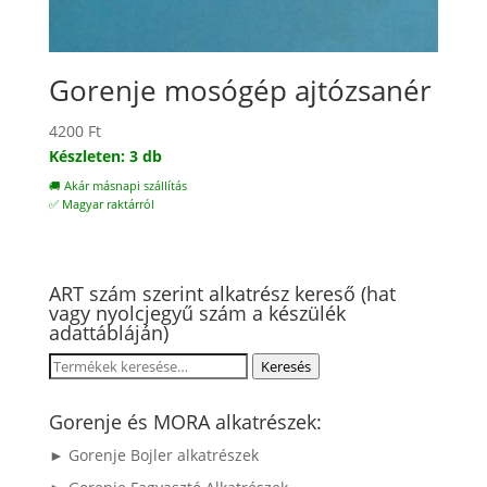
Gorenje mosógép ajtózsanér
4200
Ft
Készleten: 3 db
🚚 Akár másnapi szállítás
✅ Magyar raktárról
ART szám szerint alkatrész kereső (hat
vagy nyolcjegyű szám a készülék
adattábláján)
Keresés
Keresés
a
következőre:
Gorenje és MORA alkatrészek:
► Gorenje Bojler alkatrészek