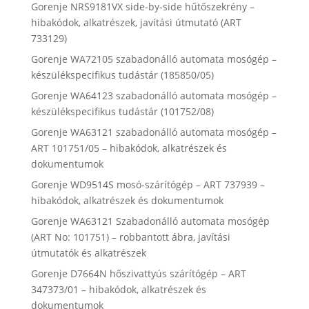
Gorenje NRS9181VX side-by-side hűtőszekrény –
hibakódok, alkatrészek, javítási útmutató (ART
733129)
Gorenje WA72105 szabadonálló automata mosógép –
készülékspecifikus tudástár (185850/05)
Gorenje WA64123 szabadonálló automata mosógép –
készülékspecifikus tudástár (101752/08)
Gorenje WA63121 szabadonálló automata mosógép –
ART 101751/05 – hibakódok, alkatrészek és
dokumentumok
Gorenje WD9514S mosó-szárítógép – ART 737939 –
hibakódok, alkatrészek és dokumentumok
Gorenje WA63121 Szabadonálló automata mosógép
(ART No: 101751) – robbantott ábra, javítási
útmutatók és alkatrészek
Gorenje D7664N hőszivattyús szárítógép – ART
347373/01 – hibakódok, alkatrészek és
dokumentumok