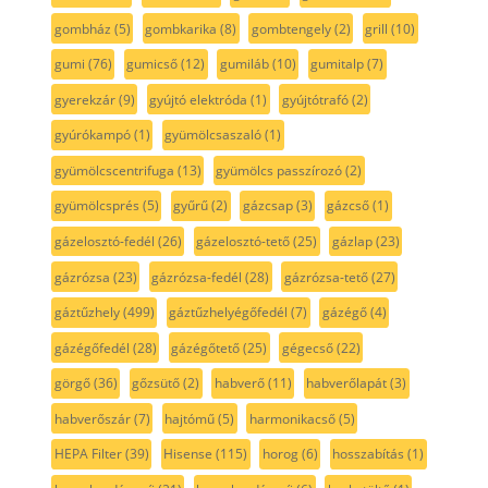
gombház
(5)
gombkarika
(8)
gombtengely
(2)
grill
(10)
gumi
(76)
gumicső
(12)
gumiláb
(10)
gumitalp
(7)
gyerekzár
(9)
gyújtó elektróda
(1)
gyújtótrafó
(2)
gyúrókampó
(1)
gyümölcsaszaló
(1)
gyümölcscentrifuga
(13)
gyümölcs passzírozó
(2)
gyümölcsprés
(5)
gyűrű
(2)
gázcsap
(3)
gázcső
(1)
gázelosztó-fedél
(26)
gázelosztó-tető
(25)
gázlap
(23)
gázrózsa
(23)
gázrózsa-fedél
(28)
gázrózsa-tető
(27)
gáztűzhely
(499)
gáztűzhelyégőfedél
(7)
gázégő
(4)
gázégőfedél
(28)
gázégőtető
(25)
gégecső
(22)
görgő
(36)
gőzsütő
(2)
habverő
(11)
habverőlapát
(3)
habverőszár
(7)
hajtómű
(5)
harmonikacső
(5)
HEPA Filter
(39)
Hisense
(115)
horog
(6)
hosszabítás
(1)