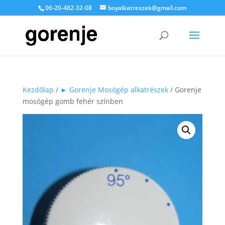
06-20-482-32-08
boyalkatreszek@gmail.com
Kezdőlap
/
► Gorenje Mosógép alkatrészek
/ Gorenje
mosógép gomb fehér színben