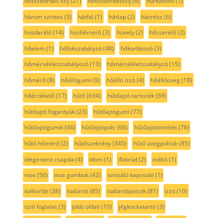
hosszbordás szíj
(21)
hosszbordásszíj
(6)
hurkatöltő
(1)
három szintes
(3)
hátfal
(1)
hátlap
(2)
házrész
(6)
húsdaráló
(14)
húshőmérő
(3)
hüvely
(2)
hőcserélő
(2)
hőelem
(1)
hőfokszabályzó
(48)
hőkorlátozó
(3)
hőmérsékletszabályozó
(13)
hőmérsékletszabályzó
(15)
hőmérő
(8)
hőállógumi
(9)
hőálló izzó
(4)
hőállóüveg
(18)
hőérzékelő
(17)
hűtő
(634)
hűtőajtó-tartozék
(69)
hűtőajtó fogantyúk
(23)
hűtőajtógumi
(77)
hűtőajtógumik
(46)
hűtőajtópolc
(66)
hűtőajtótömítés
(76)
hűtő hőmérő
(2)
hűtőszekrény
(345)
hűtő üvegpolcok
(85)
idegentest csapda
(4)
idom
(1)
illatrúd
(2)
indító
(1)
inox
(56)
inox gombok
(42)
ionizáló kapcsoló
(1)
italkorlát
(38)
italtartó
(85)
italtartópolcok
(81)
izzó
(10)
izzó foglalat
(3)
jobb oldali
(10)
jégkockatartó
(3)