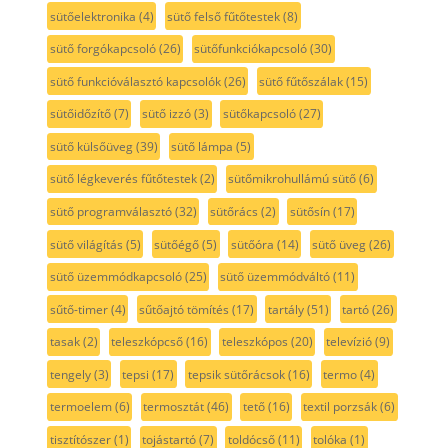
sütőelektronika
(4)
sütő felső fűtőtestek
(8)
sütő forgókapcsoló
(26)
sütőfunkciókapcsoló
(30)
sütő funkcióválasztó kapcsolók
(26)
sütő fűtőszálak
(15)
sütőidőzítő
(7)
sütő izzó
(3)
sütőkapcsoló
(27)
sütő külsőüveg
(39)
sütő lámpa
(5)
sütő légkeverés fűtőtestek
(2)
sütőmikrohullámú sütő
(6)
sütő programválasztó
(32)
sütőrács
(2)
sütősín
(17)
sütő világítás
(5)
sütőégő
(5)
sütőóra
(14)
sütő üveg
(26)
sütő üzemmódkapcsoló
(25)
sütő üzemmódváltó
(11)
sűtő-timer
(4)
sűtőajtó tömítés
(17)
tartály
(51)
tartó
(26)
tasak
(2)
teleszkópcső
(16)
teleszkópos
(20)
televízió
(9)
tengely
(3)
tepsi
(17)
tepsik sütőrácsok
(16)
termo
(4)
termoelem
(6)
termosztát
(46)
tető
(16)
textil porzsák
(6)
tisztítószer
(1)
tojástartó
(7)
toldócső
(11)
tolóka
(1)