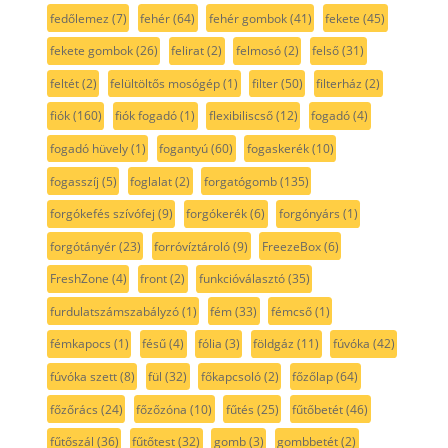
fedőlemez
(7)
fehér
(64)
fehér gombok
(41)
fekete
(45)
fekete gombok
(26)
felirat
(2)
felmosó
(2)
felső
(31)
feltét
(2)
felültöltős mosógép
(1)
filter
(50)
filterház
(2)
fiók
(160)
fiók fogadó
(1)
flexibiliscső
(12)
fogadó
(4)
fogadó hüvely
(1)
fogantyú
(60)
fogaskerék
(10)
fogasszíj
(5)
foglalat
(2)
forgatógomb
(135)
forgókefés szívófej
(9)
forgókerék
(6)
forgónyárs
(1)
forgótányér
(23)
forróvíztároló
(9)
FreezeBox
(6)
FreshZone
(4)
front
(2)
funkcióválasztó
(35)
furdulatszámszabályzó
(1)
fém
(33)
fémcső
(1)
fémkapocs
(1)
fésű
(4)
fólia
(3)
földgáz
(11)
fúvóka
(42)
fúvóka szett
(8)
fül
(32)
főkapcsoló
(2)
főzőlap
(64)
főzőrács
(24)
főzőzóna
(10)
fűtés
(25)
fűtőbetét
(46)
fűtőszál
(36)
fűtőtest
(32)
gomb
(3)
gombbetét
(2)