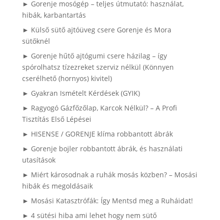
► Gorenje mosógép – teljes útmutató: használat,
hibák, karbantartás
► Külső sütő ajtóüveg csere Gorenje és Mora
sütőknél
► Gorenje hűtő ajtógumi csere házilag – így
spórolhatsz tízezreket szerviz nélkül (Könnyen
cserélhető (hornyos) kivitel)
► Gyakran Ismételt Kérdések (GYIK)
► Ragyogó Gázfőzőlap, Karcok Nélkül? – A Profi
Tisztítás Első Lépései
► HISENSE / GORENJE klíma robbantott ábrák
► Gorenje bojler robbantott ábrák, és használati
utasítások
► Miért károsodnak a ruhák mosás közben? – Mosási
hibák és megoldásaik
► Mosási Katasztrófák: Így Mentsd meg a Ruháidat!
► 4 sütési hiba ami lehet hogy nem sütő