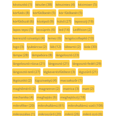
késtisztító
(1)
készlet
(38)
kétszintes
(4)
kézimixer
(5)
körfütés
(8)
körfűtőbetét
(5)
kör fűtőbetét
(5)
körfűtőszál
(6)
középső
(9)
külső
(27)
laposszíj
(19)
lapos tepsi
(5)
lassúprés
(6)
led
(14)
LedVision
(2)
leeresztő szivattyú
(4)
lemez
(6)
lengéscsillapító
(10)
logo
(3)
lyuktárcsa
(2)
láb
(12)
lábtartó
(2)
láda
(30)
lámpa
(28)
lámpabúra
(8)
lángelosztó
(23)
lángelosztó-rózsa
(21)
lángosztó
(21)
lángosztó-fedél
(29)
lángosztó-tető
(27)
légkeverésfűtőtest
(3)
légszűrő
(21)
légtisztító
(2)
lúgszivattyú
(4)
macsakszőr
(1)
maghőmérő
(2)
magnetron
(2)
matrica
(3)
matt
(2)
mechanika
(4)
meghajtás
(6)
meghajtószíj
(18)
mikrofilter
(20)
mikrohullámú
(61)
mikrohullámú sütő
(108)
mikroszálas
(1)
mikroszűrő
(20)
mikró
(26)
mikró izzó
(6)