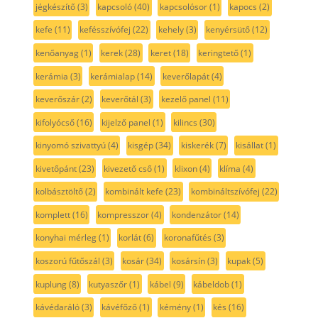
jégkészítő
(3)
kapcsoló
(40)
kapcsolósor
(1)
kapocs
(2)
kefe
(11)
kefésszívófej
(22)
kehely
(3)
kenyérsütő
(12)
kenőanyag
(1)
kerek
(28)
keret
(18)
keringtető
(1)
kerámia
(3)
kerámialap
(14)
keverőlapát
(4)
keverőszár
(2)
keverőtál
(3)
kezelő panel
(11)
kifolyócső
(16)
kijelző panel
(1)
kilincs
(30)
kinyomó szivattyú
(4)
kisgép
(34)
kiskerék
(7)
kisállat
(1)
kivetőpánt
(23)
kivezető cső
(1)
klixon
(4)
klíma
(4)
kolbásztöltő
(2)
kombinált kefe
(23)
kombináltszívófej
(22)
komplett
(16)
kompresszor
(4)
kondenzátor
(14)
konyhai mérleg
(1)
korlát
(6)
koronafűtés
(3)
koszorú fűtőszál
(3)
kosár
(34)
kosársín
(3)
kupak
(5)
kuplung
(8)
kutyaszőr
(1)
kábel
(9)
kábeldob
(1)
kávédaráló
(3)
kávéfőző
(1)
kémény
(1)
kés
(16)