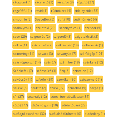
rácsgumi
(4)
rácstartó
(3)
résszívó
(8)
rögzítő
(27)
rögzítőfül
(1)
rövid
(1)
rúdmixer
(14)
side by side
(53)
smoothie
(2)
SpaceBox
(5)
stift
(10)
sutő hőmérő
(4)
szabályzó
(1)
szeletelő
(20)
szennytálca
(1)
szenzor
(5)
szett
(29)
szigetelés
(2)
szigetelő
(3)
szigetelőcsík
(2)
szikra
(11)
szikratrafó
(2)
szikráztató
(14)
szilikonzsír
(1)
szimering
(11)
szivacs
(3)
szivattyú
(17)
szárítógép
(101)
szárítógép szíj
(14)
szén
(7)
szénfilter
(18)
szénkefe
(12)
Szénkefék
(7)
szénszűrő
(3)
Szíj
(6)
színtelen
(17)
szívócső
(11)
szívófej
(39)
szórókar
(36)
szöszemelő
(1)
szürke
(8)
szűkítő
(2)
szűrő
(97)
szűrőház
(5)
sárga
(1)
sín
(27)
sótartály
(12)
sütési funkcióválasztó
(34)
sütő
(377)
sütőajtó gumi
(10)
sütőajtópánt
(22)
sütőajtó zsanérok
(32)
sütő alsó fűtőtest
(10)
sütőedény
(1)