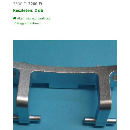
Original
Current
3800
Ft
3200
Ft
price
price
Készleten: 2 db
was:
is:
🚚 Akár másnapi szállítás
3800 Ft.
3200 Ft.
✅ Magyar raktárról