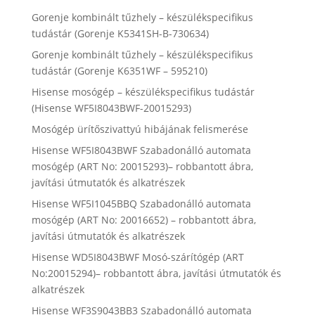
Gorenje kombinált tűzhely – készülékspecifikus
tudástár (Gorenje K5341SH-B-730634)
Gorenje kombinált tűzhely – készülékspecifikus
tudástár (Gorenje K6351WF – 595210)
Hisense mosógép – készülékspecifikus tudástár
(Hisense WF5I8043BWF-20015293)
Mosógép ürítőszivattyú hibájának felismerése
Hisense WF5I8043BWF Szabadonálló automata
mosógép (ART No: 20015293)– robbantott ábra,
javítási útmutatók és alkatrészek
Hisense WF5I1045BBQ Szabadonálló automata
mosógép (ART No: 20016652) – robbantott ábra,
javítási útmutatók és alkatrészek
Hisense WD5I8043BWF Mosó-szárítógép (ART
No:20015294)– robbantott ábra, javítási útmutatók és
alkatrészek
Hisense WF3S9043BB3 Szabadonálló automata