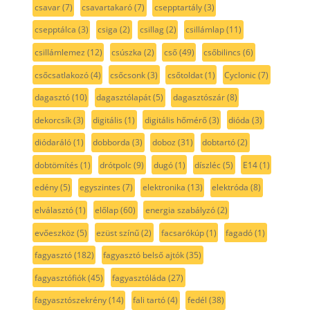
csavar
(7)
csavartakaró
(7)
csepptartály
(3)
csepptálca
(3)
csiga
(2)
csillag
(2)
csillámlap
(11)
csillámlemez
(12)
csúszka
(2)
cső
(49)
csőbilincs
(6)
csőcsatlakozó
(4)
csőcsonk
(3)
csőtoldat
(1)
Cyclonic
(7)
dagasztó
(10)
dagasztólapát
(5)
dagasztószár
(8)
dekorcsík
(3)
digitális
(1)
digitális hőmérő
(3)
dióda
(3)
diódaráló
(1)
dobborda
(3)
doboz
(31)
dobtartó
(2)
dobtömítés
(1)
drótpolc
(9)
dugó
(1)
díszléc
(5)
E14
(1)
edény
(5)
egyszintes
(7)
elektronika
(13)
elektróda
(8)
elválasztó
(1)
előlap
(60)
energia szabályzó
(2)
evőeszköz
(5)
ezüst színű
(2)
facsarókúp
(1)
fagadó
(1)
fagyasztó
(182)
fagyasztó belső ajtók
(35)
fagyasztófiók
(45)
fagyasztóláda
(27)
fagyasztószekrény
(14)
fali tartó
(4)
fedél
(38)