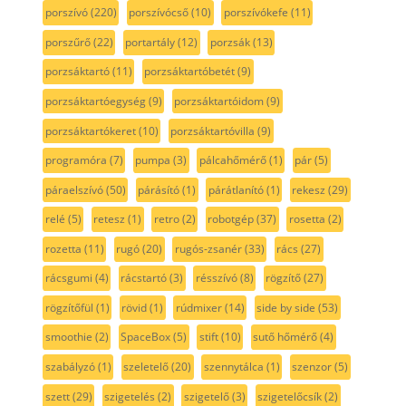
porszívó
(220)
porszívócső
(10)
porszívókefe
(11)
porszűrő
(22)
portartály
(12)
porzsák
(13)
porzsáktartó
(11)
porzsáktartóbetét
(9)
porzsáktartóegység
(9)
porzsáktartóidom
(9)
porzsáktartókeret
(10)
porzsáktartóvilla
(9)
programóra
(7)
pumpa
(3)
pálcahőmérő
(1)
pár
(5)
páraelszívó
(50)
párásító
(1)
párátlanító
(1)
rekesz
(29)
relé
(5)
retesz
(1)
retro
(2)
robotgép
(37)
rosetta
(2)
rozetta
(11)
rugó
(20)
rugós-zsanér
(33)
rács
(27)
rácsgumi
(4)
rácstartó
(3)
résszívó
(8)
rögzítő
(27)
rögzítőfül
(1)
rövid
(1)
rúdmixer
(14)
side by side
(53)
smoothie
(2)
SpaceBox
(5)
stift
(10)
sutő hőmérő
(4)
szabályzó
(1)
szeletelő
(20)
szennytálca
(1)
szenzor
(5)
szett
(29)
szigetelés
(2)
szigetelő
(3)
szigetelőcsík
(2)