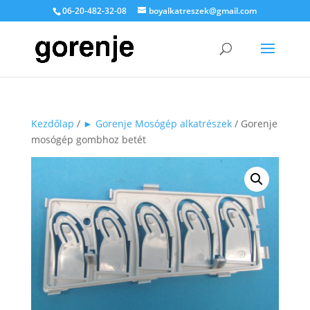
06-20-482-32-08
boyalkatreszek@gmail.com
Kezdőlap
/
► Gorenje Mosógép alkatrészek
/ Gorenje
mosógép gombhoz betét