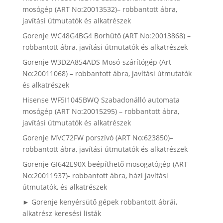
mosógép (ART No:20013532)– robbantott ábra,
javítási útmutatók és alkatrészek
Gorenje WC48G4BG4 Borhűtő (ART No:20013868) –
robbantott ábra, javítási útmutatók és alkatrészek
Gorenje W3D2A854ADS Mosó-szárítógép (Art
No:20011068) – robbantott ábra, javítási útmutatók
és alkatrészek
Hisense WF5I1045BWQ Szabadonálló automata
mosógép (ART No:20015295) – robbantott ábra,
javítási útmutatók és alkatrészek
Gorenje MVC72FW porszívó (ART No:623850)–
robbantott ábra, javítási útmutatók és alkatrészek
Gorenje GI642E90X beépíthető mosogatógép (ART
No:20011937)- robbantott ábra, házi javítási
útmutatók, és alkatrészek
► Gorenje kenyérsütő gépek robbantott ábrái,
alkatrész keresési listák