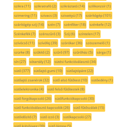
szikra
(11)
szikratrafó
(2)
szikráztató
(14)
szilikonzsír
(1)
szimering
(11)
szivacs
(3)
szivattyú
(17)
szárítógép
(101)
szárítógép szíj
(14)
szén
(7)
szénfilter
(18)
szénkefe
(12)
Szénkefék
(7)
szénszűrő
(3)
Szíj
(6)
színtelen
(17)
szívócső
(11)
szívófej
(39)
szórókar
(36)
szöszemelő
(1)
szürke
(8)
szűkítő
(2)
szűrő
(97)
szűrőház
(5)
sárga
(1)
sín
(27)
sótartály
(12)
sütési funkcióválasztó
(34)
sütő
(377)
sütőajtó gumi
(10)
sütőajtópánt
(22)
sütőajtó zsanérok
(32)
sütő alsó fűtőtest
(10)
sütőedény
(1)
sütőelektronika
(4)
sütő felső fűtőtestek
(8)
sütő forgókapcsoló
(26)
sütőfunkciókapcsoló
(30)
sütő funkcióválasztó kapcsolók
(26)
sütő fűtőszálak
(15)
sütőidőzítő
(7)
sütő izzó
(3)
sütőkapcsoló
(27)
sütő külsőüveg
(39)
sütő lámpa
(5)