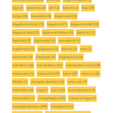
logo
(3)
lyuktárcsa
(2)
láb
(12)
lábtartó
(2)
láda
(30)
lámpa
(28)
lámpabúra
(8)
lángelosztó
(23)
lángelosztó-rózsa
(21)
lángosztó
(21)
lángosztó-fedél
(29)
lángosztó-tető
(27)
légkeverésfűtőtest
(3)
légszűrő
(21)
légtisztító
(2)
lúgszivattyú
(4)
macsakszőr
(1)
maghőmérő
(2)
magnetron
(2)
matrica
(3)
matt
(2)
mechanika
(4)
meghajtás
(6)
meghajtószíj
(18)
mikrofilter
(20)
mikrohullámú
(61)
mikrohullámú sütő
(108)
mikroszálas
(1)
mikroszűrő
(20)
mikró
(26)
mikró izzó
(6)
MixBox
(1)
mixergép alkatrész
(14)
mixer szár
(7)
mobil klíma
(4)
mop
(1)
mora
(22)
morzsaporszívó
(3)
morzsatálca
(1)
mosogatógép
(204)
mososzaritogep
(5)
mosógép alkatrész
(280)
mosógépcső
(3)