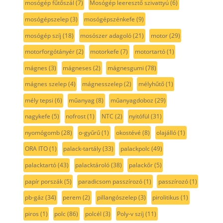
mosógép fűtőszál
(7)
Mosógép leeresztő szivattyú
(6)
mosógépszelep
(3)
mosógépszénkefe
(9)
mosógép szíj
(18)
mosószer adagoló
(21)
motor
(29)
motorforgótányér
(2)
motorkefe
(7)
motortartó
(1)
mágnes
(3)
mágneses
(2)
mágnesgumi
(78)
mágnes szelep
(4)
mágnesszelep
(2)
mélyhűtő
(1)
mély tepsi
(6)
műanyag
(8)
műanyagdoboz
(29)
nagykefe
(5)
nofrost
(1)
NTC
(2)
nyitófül
(31)
nyomógomb
(28)
o-gyűrű
(1)
okostévé
(8)
olajálló
(1)
ORA ITO
(1)
palack-tartály
(33)
palackpolc
(49)
palacktartó
(43)
palacktároló
(38)
palackőr
(5)
papír porszák
(5)
paradicsom passzírozó
(1)
passzírozó
(1)
pb-gáz
(34)
perem
(2)
pillangószelep
(3)
pirolitikus
(1)
piros
(1)
polc
(86)
polcél
(3)
Poly-v szíj
(11)