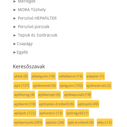
► Mérlegek
► MORA Tűzhely
► Porszívó HEPAFILTER
► Porszívó porzsák
► Tepsik és Sütőrácsok
►Csapágy
►Egyéb
Keresőszavak
ablak
(6)
ablakgumi
(18)
ablakkeret
(16)
adapter
(1)
ajtó
(137)
ajtóbimetál
(6)
ajtógumi
(102)
ajtóhatároló
(2)
ajtóhorog
(4)
ajtókampó
(4)
ajtókapcsoló
(18)
ajtókeret
(18)
ajtónyitás érzékelő
(6)
ajtónyitó
(49)
ajtópolc
(122)
ajtóretesz
(13)
ajtórögzítő
(1)
ajtótartozék
(205)
ajtózár
(34)
ajtó érzékelő
(9)
akku
(12)