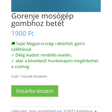
Gorenje mosógép
gombhoz betét
1900
Ft
🚚 Saját Magyarországi raktárból, gyors
szállítással
✓ Délig leadott rendelés esetén,
✓ akár a következő munkanapon megérkezhet
a csomag
Csak 1 maradt készleten
Gorenje
Kosárba teszem
mosógép
gombhoz
betét
mennyiség
Cikkszám:
nem rendelhető gor 315977
Kategória:
►