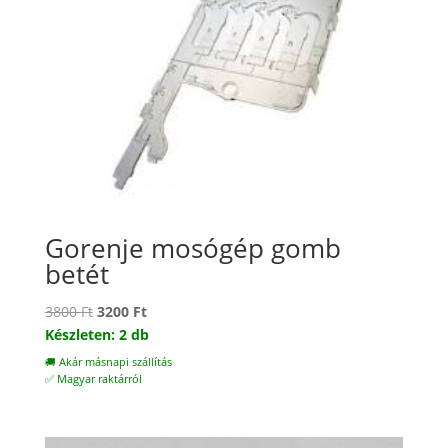
Gorenje mosógép gomb
betét
Original
Current
3800
Ft
3200
Ft
price
price
Készleten: 2 db
was:
is:
🚚 Akár másnapi szállítás
3800 Ft.
3200 Ft.
✅ Magyar raktárról