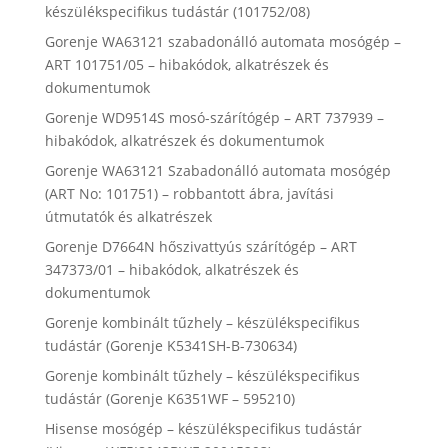
készülékspecifikus tudástár (101752/08)
Gorenje WA63121 szabadonálló automata mosógép –
ART 101751/05 – hibakódok, alkatrészek és
dokumentumok
Gorenje WD9514S mosó-szárítógép – ART 737939 –
hibakódok, alkatrészek és dokumentumok
Gorenje WA63121 Szabadonálló automata mosógép
(ART No: 101751) – robbantott ábra, javítási
útmutatók és alkatrészek
Gorenje D7664N hőszivattyús szárítógép – ART
347373/01 – hibakódok, alkatrészek és
dokumentumok
Gorenje kombinált tűzhely – készülékspecifikus
tudástár (Gorenje K5341SH-B-730634)
Gorenje kombinált tűzhely – készülékspecifikus
tudástár (Gorenje K6351WF – 595210)
Hisense mosógép – készülékspecifikus tudástár