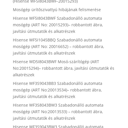
(Hisense WF5I8043BWF-20015293)
Mosógép ürítőszivattyú hibájának felismerése
Hisense WF5I8043BWF Szabadonálló automata
mosógép (ART No: 20015293)– robbantott ábra,
javítási útmutatók és alkatrészek
Hisense WF5I1045BBQ Szabadonálló automata
mosógép (ART No: 20016652) – robbantott ábra,
javítási útmutatók és alkatrészek
Hisense WD5I8043BWF Mosó-szárítógép (ART
No:20015294)– robbantott ábra, javítási útmutatók és
alkatrészek
Hisense WF3S9043BB3 Szabadonálló automata
mosógép (ART No:20013534)– robbantott ábra,
javítási útmutatók és alkatrészek
Hisense WF3S8043BW3 Szabadonálló automata
mosógép (ART No:20013533) – robbantott ábra,
javítási útmutatók és alkatrészek
Hisense WF3S9043BW3 Szabadonálló automata