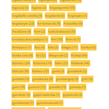
fogasszíj
(5)
foglalat
(2)
forgatógomb
(135)
forgókefés szívófej
(9)
forgókerék
(6)
forgónyárs
(1)
forgótányér
(23)
forróvíztároló
(9)
FreezeBox
(6)
FreshZone
(4)
front
(2)
funkcióválasztó
(35)
furdulatszámszabályzó
(1)
fém
(33)
fémcső
(1)
fémkapocs
(1)
fésű
(4)
fólia
(3)
földgáz
(11)
fúvóka
(42)
fúvóka szett
(8)
fül
(32)
főkapcsoló
(2)
főzőlap
(64)
főzőrács
(24)
főzőzóna
(10)
fűtés
(25)
fűtőbetét
(46)
fűtőszál
(36)
fűtőtest
(32)
gomb
(3)
gombbetét
(2)
gombház
(5)
gombkarika
(8)
gombtengely
(2)
grill
(10)
gumi
(76)
gumicső
(12)
gumiláb
(10)
gumitalp
(7)
gyerekzár
(9)
gyújtó elektróda
(1)
gyújtótrafó
(2)
gyúrókampó
(1)
gyümölcsaszaló
(1)