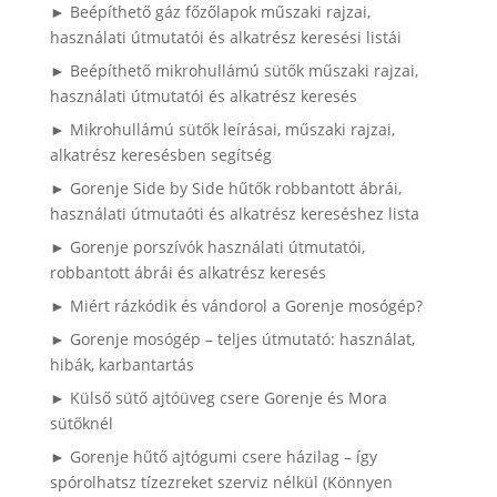
► Beépíthető gáz főzőlapok műszaki rajzai,
használati útmutatói és alkatrész keresési listái
► Beépíthető mikrohullámú sütők műszaki rajzai,
használati útmutatói és alkatrész keresés
► Mikrohullámú sütők leírásai, műszaki rajzai,
alkatrész keresésben segítség
► Gorenje Side by Side hűtők robbantott ábrái,
használati útmutaóti és alkatrész kereséshez lista
► Gorenje porszívók használati útmutatói,
robbantott ábrái és alkatrész keresés
► Miért rázkódik és vándorol a Gorenje mosógép?
► Gorenje mosógép – teljes útmutató: használat,
hibák, karbantartás
► Külső sütő ajtóüveg csere Gorenje és Mora
sütőknél
► Gorenje hűtő ajtógumi csere házilag – így
spórolhatsz tízezreket szerviz nélkül (Könnyen