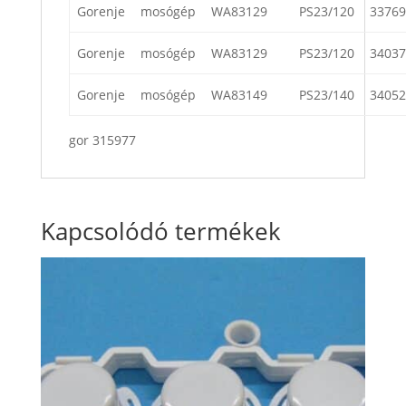
Gorenje
mosógép
WA83129
PS23/120
33769
Gorenje
mosógép
WA83129
PS23/120
34037
Gorenje
mosógép
WA83149
PS23/140
34052
gor 315977
Kapcsolódó termékek