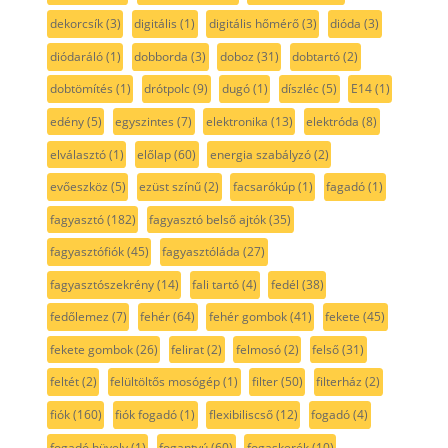
dekorcsík
(3)
digitális
(1)
digitális hőmérő
(3)
dióda
(3)
diódaráló
(1)
dobborda
(3)
doboz
(31)
dobtartó
(2)
dobtömítés
(1)
drótpolc
(9)
dugó
(1)
díszléc
(5)
E14
(1)
edény
(5)
egyszintes
(7)
elektronika
(13)
elektróda
(8)
elválasztó
(1)
előlap
(60)
energia szabályzó
(2)
evőeszköz
(5)
ezüst színű
(2)
facsarókúp
(1)
fagadó
(1)
fagyasztó
(182)
fagyasztó belső ajtók
(35)
fagyasztófiók
(45)
fagyasztóláda
(27)
fagyasztószekrény
(14)
fali tartó
(4)
fedél
(38)
fedőlemez
(7)
fehér
(64)
fehér gombok
(41)
fekete
(45)
fekete gombok
(26)
felirat
(2)
felmosó
(2)
felső
(31)
feltét
(2)
felültöltős mosógép
(1)
filter
(50)
filterház
(2)
fiók
(160)
fiók fogadó
(1)
flexibiliscső
(12)
fogadó
(4)
fogadó hüvely
(1)
fogantyú
(60)
fogaskerék
(10)