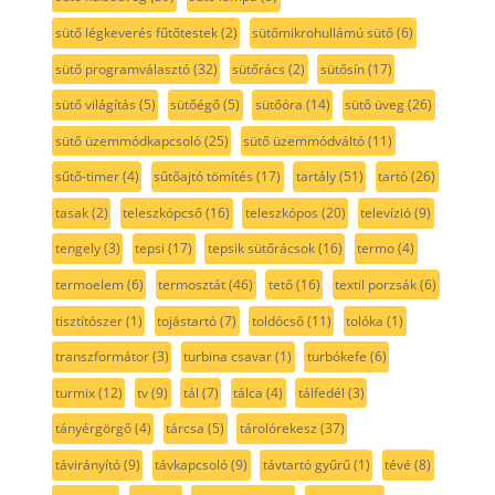
sütő légkeverés fűtőtestek
(2)
sütőmikrohullámú sütő
(6)
sütő programválasztó
(32)
sütőrács
(2)
sütősín
(17)
sütő világítás
(5)
sütőégő
(5)
sütőóra
(14)
sütő üveg
(26)
sütő üzemmódkapcsoló
(25)
sütő üzemmódváltó
(11)
sűtő-timer
(4)
sűtőajtó tömítés
(17)
tartály
(51)
tartó
(26)
tasak
(2)
teleszkópcső
(16)
teleszkópos
(20)
televízió
(9)
tengely
(3)
tepsi
(17)
tepsik sütőrácsok
(16)
termo
(4)
termoelem
(6)
termosztát
(46)
tető
(16)
textil porzsák
(6)
tisztítószer
(1)
tojástartó
(7)
toldócső
(11)
tolóka
(1)
transzformátor
(3)
turbina csavar
(1)
turbókefe
(6)
turmix
(12)
tv
(9)
tál
(7)
tálca
(4)
tálfedél
(3)
tányérgörgő
(4)
tárcsa
(5)
tárolórekesz
(37)
távirányító
(9)
távkapcsoló
(9)
távtartó gyűrű
(1)
tévé
(8)