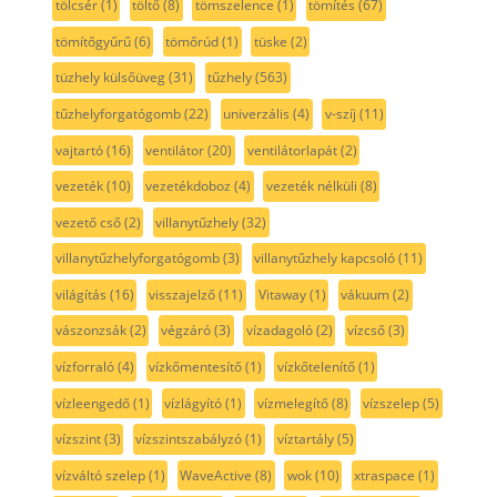
tölcsér
(1)
töltő
(8)
tömszelence
(1)
tömítés
(67)
tömítőgyűrű
(6)
tömőrúd
(1)
tüske
(2)
tüzhely külsőüveg
(31)
tűzhely
(563)
tűzhelyforgatógomb
(22)
univerzális
(4)
v-szíj
(11)
vajtartó
(16)
ventilátor
(20)
ventilátorlapát
(2)
vezeték
(10)
vezetékdoboz
(4)
vezeték nélküli
(8)
vezető cső
(2)
villanytűzhely
(32)
villanytűzhelyforgatógomb
(3)
villanytűzhely kapcsoló
(11)
világítás
(16)
visszajelző
(11)
Vitaway
(1)
vákuum
(2)
vászonzsák
(2)
végzáró
(3)
vízadagoló
(2)
vízcső
(3)
vízforraló
(4)
vízkőmentesítő
(1)
vízkőtelenítő
(1)
vízleengedő
(1)
vízlágyító
(1)
vízmelegítő
(8)
vízszelep
(5)
vízszint
(3)
vízszintszabályzó
(1)
víztartály
(5)
vízváltó szelep
(1)
WaveActive
(8)
wok
(10)
xtraspace
(1)