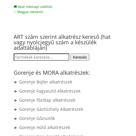
🚚 Akár másnapi szállítás
✅ Magyar raktárról
ART szám szerint alkatrész kereső (hat
vagy nyolcjegyű szám a készülék
adattábláján)
Keresés
Keresés
a
következőre:
Gorenje és MORA alkatrészek:
► Gorenje Bojler alkatrészek
► Gorenje Fagyasztó Alkatrészek
► Gorenje főzőlap alkatrészek
► Gorenje Gáztűzhely Alkatrészek
► Gorenje Gőzsütők
► Gorenje Hűtő alkatrészek