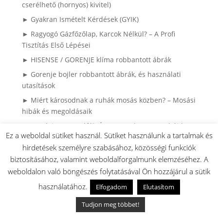
cserélhető (hornyos) kivitel)
► Gyakran Ismételt Kérdések (GYIK)
► Ragyogó Gázfőzőlap, Karcok Nélkül? – A Profi
Tisztítás Első Lépései
► HISENSE / GORENJE klíma robbantott ábrák
► Gorenje bojler robbantott ábrák, és használati
utasítások
► Miért károsodnak a ruhák mosás közben? – Mosási
hibák és megoldásaik
► Mosási Katasztrófák: Így Mentsd meg a Ruháidat!
Ez a weboldal sütiket használ. Sütiket használunk a tartalmak és
► 4 sütési hiba ami lehet hogy nem sütő
hirdetések személyre szabásához, közösségi funkciók
meghibásodás:
biztosításához, valamint weboldalforgalmunk elemzéséhez. A
► Gorenje / MORA Tűzhely tippek és tanácsok:
weboldalon való böngészés folytatásával Ön hozzájárul a sütik
► HISENSE / Gorenej Hűtők és fagyasztók: tippek és
használatához.
Elfogadom
Elutasítom
megoldások:
Tudjon meg többet!
► LOC gyerekzár Gorenje és MORA készülékeken: