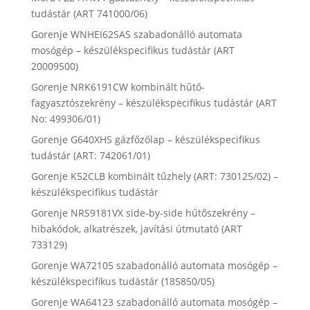
tudástár (ART 741000/06)
Gorenje WNHEI62SAS szabadonálló automata
mosógép – készülékspecifikus tudástár (ART
20009500)
Gorenje NRK6191CW kombinált hűtő-
fagyasztószekrény – készülékspecifikus tudástár (ART
No: 499306/01)
Gorenje G640XHS gázfőzőlap – készülékspecifikus
tudástár (ART: 742061/01)
Gorenje K52CLB kombinált tűzhely (ART: 730125/02) –
készülékspecifikus tudástár
Gorenje NRS9181VX side-by-side hűtőszekrény –
hibakódok, alkatrészek, javítási útmutató (ART
733129)
Gorenje WA72105 szabadonálló automata mosógép –
készülékspecifikus tudástár (185850/05)
Gorenje WA64123 szabadonálló automata mosógép –