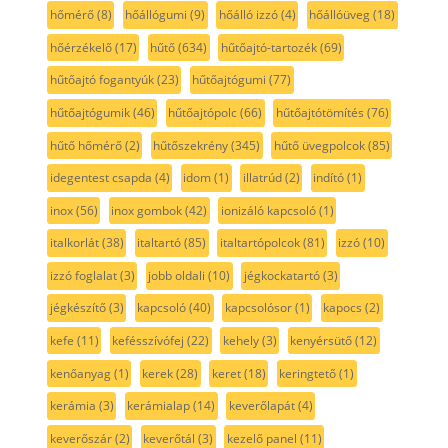
hőmérő
(8)
hőállógumi
(9)
hőálló izzó
(4)
hőállóüveg
(18)
hőérzékelő
(17)
hűtő
(634)
hűtőajtó-tartozék
(69)
hűtőajtó fogantyúk
(23)
hűtőajtógumi
(77)
hűtőajtógumik
(46)
hűtőajtópolc
(66)
hűtőajtótömítés
(76)
hűtő hőmérő
(2)
hűtőszekrény
(345)
hűtő üvegpolcok
(85)
idegentest csapda
(4)
idom
(1)
illatrúd
(2)
indító
(1)
inox
(56)
inox gombok
(42)
ionizáló kapcsoló
(1)
italkorlát
(38)
italtartó
(85)
italtartópolcok
(81)
izzó
(10)
izzó foglalat
(3)
jobb oldali
(10)
jégkockatartó
(3)
jégkészítő
(3)
kapcsoló
(40)
kapcsolósor
(1)
kapocs
(2)
kefe
(11)
kefésszívófej
(22)
kehely
(3)
kenyérsütő
(12)
kenőanyag
(1)
kerek
(28)
keret
(18)
keringtető
(1)
kerámia
(3)
kerámialap
(14)
keverőlapát
(4)
keverőszár
(2)
keverőtál
(3)
kezelő panel
(11)