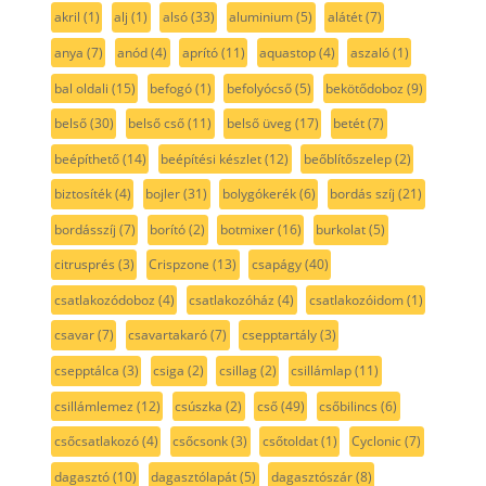
akril
(1)
alj
(1)
alsó
(33)
aluminium
(5)
alátét
(7)
anya
(7)
anód
(4)
aprító
(11)
aquastop
(4)
aszaló
(1)
bal oldali
(15)
befogó
(1)
befolyócső
(5)
bekötődoboz
(9)
belső
(30)
belső cső
(11)
belső üveg
(17)
betét
(7)
beépíthető
(14)
beépítési készlet
(12)
beőblítőszelep
(2)
biztosíték
(4)
bojler
(31)
bolygókerék
(6)
bordás szíj
(21)
bordásszíj
(7)
borító
(2)
botmixer
(16)
burkolat
(5)
citrusprés
(3)
Crispzone
(13)
csapágy
(40)
csatlakozódoboz
(4)
csatlakozóház
(4)
csatlakozóidom
(1)
csavar
(7)
csavartakaró
(7)
csepptartály
(3)
csepptálca
(3)
csiga
(2)
csillag
(2)
csillámlap
(11)
csillámlemez
(12)
csúszka
(2)
cső
(49)
csőbilincs
(6)
csőcsatlakozó
(4)
csőcsonk
(3)
csőtoldat
(1)
Cyclonic
(7)
dagasztó
(10)
dagasztólapát
(5)
dagasztószár
(8)