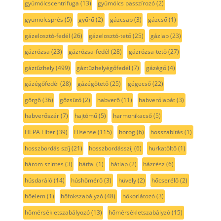
gyümölcscentrifuga
(13)
gyümölcs passzírozó
(2)
gyümölcsprés
(5)
gyűrű
(2)
gázcsap
(3)
gázcső
(1)
gázelosztó-fedél
(26)
gázelosztó-tető
(25)
gázlap
(23)
gázrózsa
(23)
gázrózsa-fedél
(28)
gázrózsa-tető
(27)
gáztűzhely
(499)
gáztűzhelyégőfedél
(7)
gázégő
(4)
gázégőfedél
(28)
gázégőtető
(25)
gégecső
(22)
görgő
(36)
gőzsütő
(2)
habverő
(11)
habverőlapát
(3)
habverőszár
(7)
hajtómű
(5)
harmonikacső
(5)
HEPA Filter
(39)
Hisense
(115)
horog
(6)
hosszabítás
(1)
hosszbordás szíj
(21)
hosszbordásszíj
(6)
hurkatöltő
(1)
három szintes
(3)
hátfal
(1)
hátlap
(2)
házrész
(6)
húsdaráló
(14)
húshőmérő
(3)
hüvely
(2)
hőcserélő
(2)
hőelem
(1)
hőfokszabályzó
(48)
hőkorlátozó
(3)
hőmérsékletszabályozó
(13)
hőmérsékletszabályzó
(15)