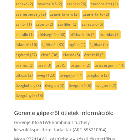
zacskó
(2)
zavarszűrő
(2)
zsanér
(76)
zsanéralátét
(2)
zsanérpersely
(2)
zsanértakaró
(2)
zsanértartó
(2)
zsinór
(1)
zsomp
(2)
zsírfilter
(2)
zsírszűrő
(6)
zsírálló
(1)
zöldségfiók
(50)
állítható láb
(7)
áramlás
(1)
átlátszó
(16)
égőfedél
(35)
égőfej
(1)
égőház
(9)
égőtető
(27)
ékszíj
(36)
élvédő
(5)
érzékelő
(3)
óraház
(2)
úszó
(3)
üst
(5)
üstgumi
(2)
üstszáj gumi
(14)
ütköző
(2)
üveg
(123)
üvegajtó
(17)
üvegbúra
(2)
üvegkehely
(3)
üveglap
(3)
üvegtartó
(6)
üvegtető
(2)
üvegtányér
(13)
Gorenje gépekről ötletek információk:
Gorenje K6351WF kombinált tűzhely –
készülékspecifikus tudástár (ART 595210/04)
Mora P2241AW1 gáztűzhely – készülékspecifikus