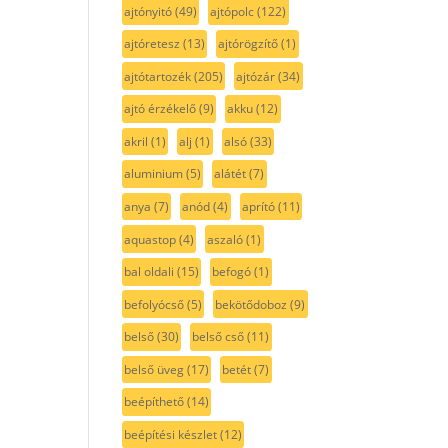
ajtónyitó
(49)
ajtópolc
(122)
ajtóretesz
(13)
ajtórögzítő
(1)
ajtótartozék
(205)
ajtózár
(34)
ajtó érzékelő
(9)
akku
(12)
akril
(1)
alj
(1)
alsó
(33)
aluminium
(5)
alátét
(7)
anya
(7)
anód
(4)
aprító
(11)
aquastop
(4)
aszaló
(1)
bal oldali
(15)
befogó
(1)
befolyócső
(5)
bekötődoboz
(9)
belső
(30)
belső cső
(11)
belső üveg
(17)
betét
(7)
beépíthető
(14)
beépítési készlet
(12)