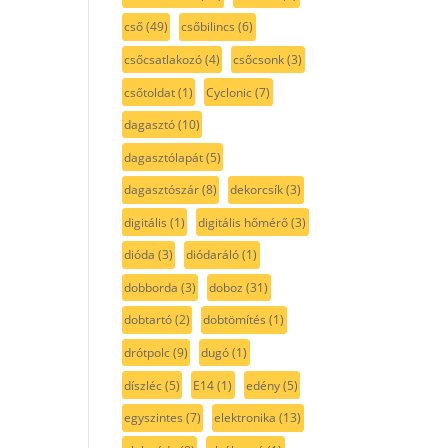
cső
(49)
csőbilincs
(6)
csőcsatlakozó
(4)
csőcsonk
(3)
csőtoldat
(1)
Cyclonic
(7)
dagasztó
(10)
dagasztólapát
(5)
dagasztószár
(8)
dekorcsík
(3)
digitális
(1)
digitális hőmérő
(3)
dióda
(3)
diódaráló
(1)
dobborda
(3)
doboz
(31)
dobtartó
(2)
dobtömítés
(1)
drótpolc
(9)
dugó
(1)
díszléc
(5)
E14
(1)
edény
(5)
egyszintes
(7)
elektronika
(13)