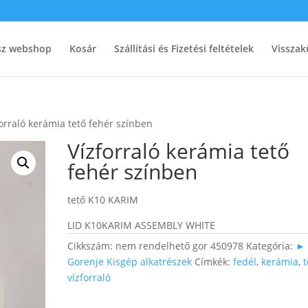
ész webshop
Kosár
Szállítási és Fizetési feltételek
Visszak
forraló kerámia tető fehér színben
Vízforraló kerámia tető
fehér színben
tető K10 KARIM
LID K10KARIM ASSEMBLY WHITE
Cikkszám:
nem rendelhető gor 450978
Kategória:
►
Gorenje Kisgép alkatrészek
Címkék:
fedél
,
kerámia
,
t
vízforraló