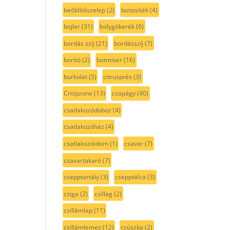
beőblítőszelep
(2)
biztosíték
(4)
bojler
(31)
bolygókerék
(6)
bordás szíj
(21)
bordásszíj
(7)
borító
(2)
botmixer
(16)
burkolat
(5)
citrusprés
(3)
Crispzone
(13)
csapágy
(40)
csatlakozódoboz
(4)
csatlakozóház
(4)
csatlakozóidom
(1)
csavar
(7)
csavartakaró
(7)
csepptartály
(3)
csepptálca
(3)
csiga
(2)
csillag
(2)
csillámlap
(11)
csillámlemez
(12)
csúszka
(2)