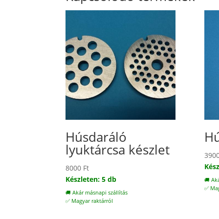
Húsdaráló
Hú
lyuktárcsa készlet
390
Kész
8000
Ft
Készleten: 5 db
🚚 Ak
✅ Mag
🚚 Akár másnapi szállítás
✅ Magyar raktárról