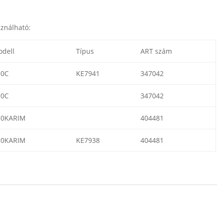
sználható:
dell
Típus
ART szám
10C
KE7941
347042
10C
347042
10KARIM
404481
10KARIM
KE7938
404481