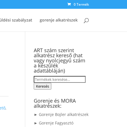
0 Termék
üldési szabályzat
gorenje alkatrészek
ART szám szerint
alkatrész kereső (hat
vagy nyolcjegyű szám
a készülék
adattábláján)
Keresés
a
Keresés
következőre:
Gorenje és MORA
alkatrészek:
ető
,
► Gorenje Bojler alkatrészek
► Gorenje Fagyasztó