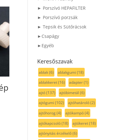
► Porszívó HEPAFILTER
► Porszívó porzsák
► Tepsik és Sütőrácsok
►Csapágy
►Egyéb
Keresőszavak
ablak
(6)
ablakgumi
(18)
ablakkeret
(16)
adapter
(1)
ép
ajtó
(137)
ajtóbimetál
(6)
ajtógumi
(102)
ajtóhatároló
(2)
ajtóhorog
(4)
ajtókampó
(4)
ajtókapcsoló
(18)
ajtókeret
(18)
ajtónyitás érzékelő
(6)