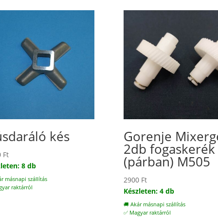
sdaráló kés
Gorenje Mixerg
2db fogaskerék
0
Ft
(párban) M505
leten: 8 db
2900
Ft
ár másnapi szállítás
yar raktárról
Készleten: 4 db
🚚 Akár másnapi szállítás
✅ Magyar raktárról