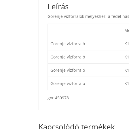
Leírás
Gorenje vízforralók melyekhez a fedél ha
Mo
Gorenje vízforraló
K
Gorenje vízforraló
K
Gorenje vízforraló
K
Gorenje vízforraló
K
gor 450978
Kapcsolódó termékek