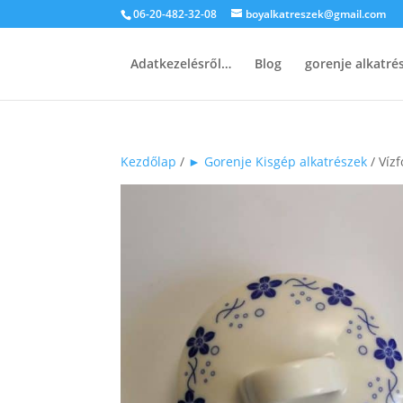
06-20-482-32-08
boyalkatreszek@gmail.com
Adatkezelésről…
Blog
gorenje alkatr
Kezdőlap
/
► Gorenje Kisgép alkatrészek
/ Víz