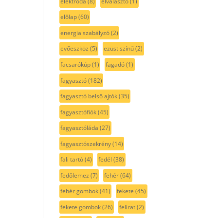
elektróda
(8)
elválasztó
(1)
előlap
(60)
energia szabályzó
(2)
evőeszköz
(5)
ezüst színű
(2)
facsarókúp
(1)
fagadó
(1)
fagyasztó
(182)
fagyasztó belső ajtók
(35)
fagyasztófiók
(45)
fagyasztóláda
(27)
fagyasztószekrény
(14)
fali tartó
(4)
fedél
(38)
fedőlemez
(7)
fehér
(64)
fehér gombok
(41)
fekete
(45)
fekete gombok
(26)
felirat
(2)