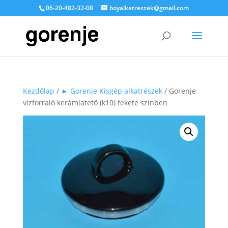
06-20-482-32-08
boyalkatreszek@gmail.com
Kezdőlap
/
► Gorenje Kisgép alkatrészek
/ Gorenje
vízforraló kerámiatető (k10) fekete színben