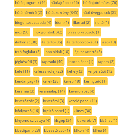
hűtőajtógumik
(46)
hűtőajtópolc
(66)
hűtőajtótömítés
(76)
hűtő hőmérő
(2)
hűtőszekrény
(345)
hűtő üvegpolcok
(85)
idegentest csapda
(4)
idom
(1)
illatrúd
(2)
indító
(1)
inox
(56)
inox gombok
(42)
ionizáló kapcsoló
(1)
italkorlát
(38)
italtartó
(85)
italtartópolcok
(81)
izzó
(10)
izzó foglalat
(3)
jobb oldali
(10)
jégkockatartó
(3)
jégkészítő
(3)
kapcsoló
(40)
kapcsolósor
(1)
kapocs
(2)
kefe
(11)
kefésszívófej
(22)
kehely
(3)
kenyérsütő
(12)
kenőanyag
(1)
kerek
(28)
keret
(18)
keringtető
(1)
kerámia
(3)
kerámialap
(14)
keverőlapát
(4)
keverőszár
(2)
keverőtál
(3)
kezelő panel
(11)
kifolyócső
(16)
kijelző panel
(1)
kilincs
(30)
kinyomó szivattyú
(4)
kisgép
(34)
kiskerék
(7)
kisállat
(1)
kivetőpánt
(23)
kivezető cső
(1)
klixon
(4)
klíma
(4)