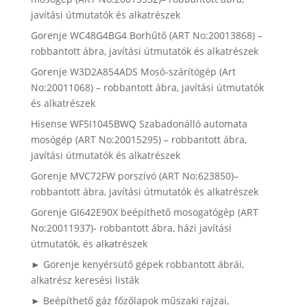
javítási útmutatók és alkatrészek
Gorenje WC48G4BG4 Borhűtő (ART No:20013868) –
robbantott ábra, javítási útmutatók és alkatrészek
Gorenje W3D2A854ADS Mosó-szárítógép (Art
No:20011068) – robbantott ábra, javítási útmutatók
és alkatrészek
Hisense WF5I1045BWQ Szabadonálló automata
mosógép (ART No:20015295) – robbantott ábra,
javítási útmutatók és alkatrészek
Gorenje MVC72FW porszívó (ART No:623850)–
robbantott ábra, javítási útmutatók és alkatrészek
Gorenje GI642E90X beépíthető mosogatógép (ART
No:20011937)- robbantott ábra, házi javítási
útmutatók, és alkatrészek
► Gorenje kenyérsütő gépek robbantott ábrái,
alkatrész keresési listák
► Beépíthető gáz főzőlapok műszaki rajzai,