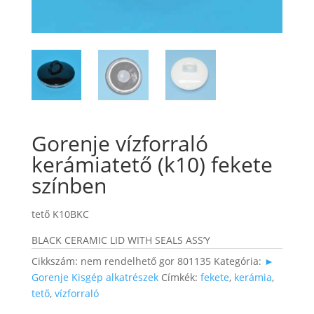
Gorenje vízforraló
kerámiatető (k10) fekete
színben
tető K10BKC
BLACK CERAMIC LID WITH SEALS ASS’Y
Cikkszám:
nem rendelhető gor 801135
Kategória:
►
Gorenje Kisgép alkatrészek
Címkék:
fekete
,
kerámia
,
tető
,
vízforraló