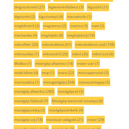
lángosztó-tető
(27)
légkeverésfűtőtest
(3)
légszűrő
(21)
légtisztító
(2)
lúgszivattyú
(4)
macsakszőr
(1)
maghőmérő
(2)
magnetron
(2)
matrica
(3)
matt
(2)
mechanika
(4)
meghajtás
(6)
meghajtószíj
(18)
mikrofilter
(20)
mikrohullámú
(61)
mikrohullámú sütő
(108)
mikroszálas
(1)
mikroszűrő
(20)
mikró
(26)
mikró izzó
(6)
MixBox
(1)
mixergép alkatrész
(14)
mixer szár
(7)
mobil klíma
(4)
mop
(1)
mora
(22)
morzsaporszívó
(3)
morzsatálca
(1)
mosogatógép
(204)
mososzaritogep
(5)
mosógép alkatrész
(280)
mosógépcső
(3)
mosógép fűtőszál
(7)
Mosógép leeresztő szivattyú
(6)
mosógépszelep
(3)
mosógépszénkefe
(9)
mosógép szíj
(18)
mosószer adagoló
(21)
motor
(29)