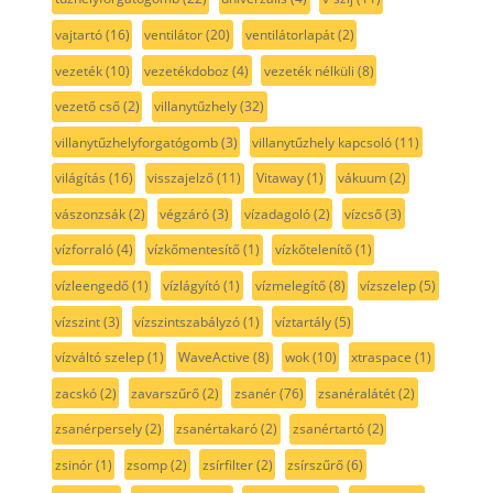
vajtartó
(16)
ventilátor
(20)
ventilátorlapát
(2)
vezeték
(10)
vezetékdoboz
(4)
vezeték nélküli
(8)
vezető cső
(2)
villanytűzhely
(32)
villanytűzhelyforgatógomb
(3)
villanytűzhely kapcsoló
(11)
világítás
(16)
visszajelző
(11)
Vitaway
(1)
vákuum
(2)
vászonzsák
(2)
végzáró
(3)
vízadagoló
(2)
vízcső
(3)
vízforraló
(4)
vízkőmentesítő
(1)
vízkőtelenítő
(1)
vízleengedő
(1)
vízlágyító
(1)
vízmelegítő
(8)
vízszelep
(5)
vízszint
(3)
vízszintszabályzó
(1)
víztartály
(5)
vízváltó szelep
(1)
WaveActive
(8)
wok
(10)
xtraspace
(1)
zacskó
(2)
zavarszűrő
(2)
zsanér
(76)
zsanéralátét
(2)
zsanérpersely
(2)
zsanértakaró
(2)
zsanértartó
(2)
zsinór
(1)
zsomp
(2)
zsírfilter
(2)
zsírszűrő
(6)