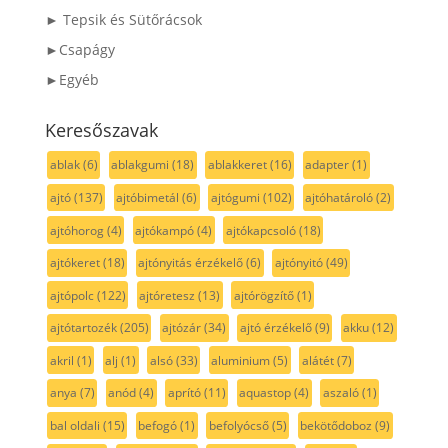
► Tepsik és Sütőrácsok
►Csapágy
►Egyéb
Keresőszavak
ablak
(6)
ablakgumi
(18)
ablakkeret
(16)
adapter
(1)
ajtó
(137)
ajtóbimetál
(6)
ajtógumi
(102)
ajtóhatároló
(2)
ajtóhorog
(4)
ajtókampó
(4)
ajtókapcsoló
(18)
ajtókeret
(18)
ajtónyitás érzékelő
(6)
ajtónyitó
(49)
ajtópolc
(122)
ajtóretesz
(13)
ajtórögzítő
(1)
ajtótartozék
(205)
ajtózár
(34)
ajtó érzékelő
(9)
akku
(12)
akril
(1)
alj
(1)
alsó
(33)
aluminium
(5)
alátét
(7)
anya
(7)
anód
(4)
aprító
(11)
aquastop
(4)
aszaló
(1)
bal oldali
(15)
befogó
(1)
befolyócső
(5)
bekötődoboz
(9)