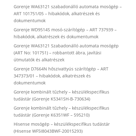
Gorenje WA63121 szabadonálló automata mosógép –
ART 101751/05 – hibakódok, alkatrészek és
dokumentumok
Gorenje WD9514S mosó-szárítógép – ART 737939 –
hibakódok, alkatrészek és dokumentumok
Gorenje WA63121 Szabadonálló automata mosógép
(ART No: 101751) – robbantott ábra, javítási
útmutatók és alkatrészek
Gorenje D7664N hőszivattyús szárítógép – ART
347373/01 – hibakódok, alkatrészek és
dokumentumok
Gorenje kombinált tűzhely – készülékspecifikus
tudástár (Gorenje K5341SH-B-730634)
Gorenje kombinált tűzhely – készülékspecifikus
tudástár (Gorenje K6351WF – 595210)
Hisense mosógép – készülékspecifikus tudástár
(Hisense WF5I8043BWF-20015293)