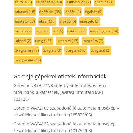
zsírálló
(1)
zöldségfiók
(50)
állítható láb
(7)
áramlás
(1)
átlátszó
(16)
égőfedél
(35)
égőfej
(1)
égőház
(9)
égőtető
(27)
ékszíj
(36)
élvédő
(5)
érzékelő
(3)
óraház
(2)
úszó
(3)
üst
(5)
üstgumi
(2)
üstszáj gumi
(14)
ütköző
(2)
üveg
(123)
üvegajtó
(17)
üvegbúra
(2)
üvegkehely
(3)
üveglap
(3)
üvegtartó
(6)
üvegtető
(2)
üvegtányér
(13)
Gorenje gépekről ötletek információk:
Gorenje NRS9181VX side-by-side hűtőszekrény –
hibakódok, alkatrészek, javítási útmutató (ART
733129)
Gorenje WA72105 szabadonálló automata mosógép –
készülékspecifikus tudástár (185850/05)
Gorenje WA64123 szabadonálló automata mosógép –
készülékspecifikus tudástár (101752/08)