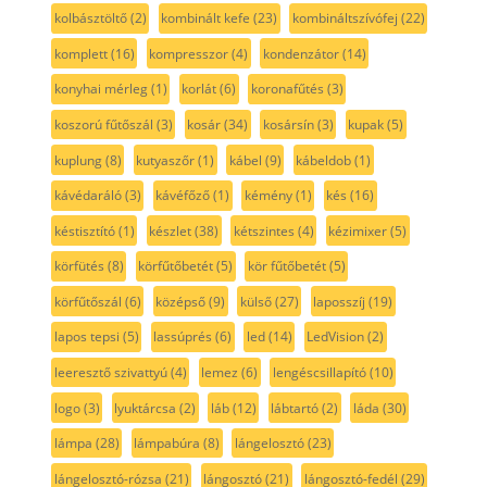
kolbásztöltő
(2)
kombinált kefe
(23)
kombináltszívófej
(22)
komplett
(16)
kompresszor
(4)
kondenzátor
(14)
konyhai mérleg
(1)
korlát
(6)
koronafűtés
(3)
koszorú fűtőszál
(3)
kosár
(34)
kosársín
(3)
kupak
(5)
kuplung
(8)
kutyaszőr
(1)
kábel
(9)
kábeldob
(1)
kávédaráló
(3)
kávéfőző
(1)
kémény
(1)
kés
(16)
késtisztító
(1)
készlet
(38)
kétszintes
(4)
kézimixer
(5)
körfütés
(8)
körfűtőbetét
(5)
kör fűtőbetét
(5)
körfűtőszál
(6)
középső
(9)
külső
(27)
laposszíj
(19)
lapos tepsi
(5)
lassúprés
(6)
led
(14)
LedVision
(2)
leeresztő szivattyú
(4)
lemez
(6)
lengéscsillapító
(10)
logo
(3)
lyuktárcsa
(2)
láb
(12)
lábtartó
(2)
láda
(30)
lámpa
(28)
lámpabúra
(8)
lángelosztó
(23)
lángelosztó-rózsa
(21)
lángosztó
(21)
lángosztó-fedél
(29)