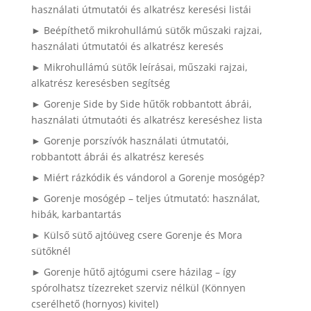
használati útmutatói és alkatrész keresési listái
► Beépíthető mikrohullámú sütők műszaki rajzai,
használati útmutatói és alkatrész keresés
► Mikrohullámú sütők leírásai, műszaki rajzai,
alkatrész keresésben segítség
► Gorenje Side by Side hűtők robbantott ábrái,
használati útmutaóti és alkatrész kereséshez lista
► Gorenje porszívók használati útmutatói,
robbantott ábrái és alkatrész keresés
► Miért rázkódik és vándorol a Gorenje mosógép?
► Gorenje mosógép – teljes útmutató: használat,
hibák, karbantartás
► Külső sütő ajtóüveg csere Gorenje és Mora
sütőknél
► Gorenje hűtő ajtógumi csere házilag – így
spórolhatsz tízezreket szerviz nélkül (Könnyen
cserélhető (hornyos) kivitel)