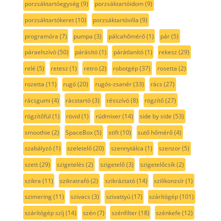
porzsáktartóegység
(9)
porzsáktartóidom
(9)
porzsáktartókeret
(10)
porzsáktartóvilla
(9)
programóra
(7)
pumpa
(3)
pálcahőmérő
(1)
pár
(5)
páraelszívó
(50)
párásító
(1)
párátlanító
(1)
rekesz
(29)
relé
(5)
retesz
(1)
retro
(2)
robotgép
(37)
rosetta
(2)
rozetta
(11)
rugó
(20)
rugós-zsanér
(33)
rács
(27)
rácsgumi
(4)
rácstartó
(3)
résszívó
(8)
rögzítő
(27)
rögzítőfül
(1)
rövid
(1)
rúdmixer
(14)
side by side
(53)
smoothie
(2)
SpaceBox
(5)
stift
(10)
sutő hőmérő
(4)
szabályzó
(1)
szeletelő
(20)
szennytálca
(1)
szenzor
(5)
szett
(29)
szigetelés
(2)
szigetelő
(3)
szigetelőcsík
(2)
szikra
(11)
szikratrafó
(2)
szikráztató
(14)
szilikonzsír
(1)
szimering
(11)
szivacs
(3)
szivattyú
(17)
szárítógép
(101)
szárítógép szíj
(14)
szén
(7)
szénfilter
(18)
szénkefe
(12)