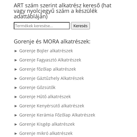
ART szám szerint alkatrész kereső (hat
vagy nyolcjegyű szám a készülék
adattábláján)
Keresés
Keresés
a
következőre:
Gorenje és MORA alkatrészek:
► Gorenje Bojler alkatrészek
► Gorenje Fagyasztó Alkatrészek
► Gorenje főzőlap alkatrészek
► Gorenje Gáztűzhely Alkatrészek
► Gorenje Gőzsütők
► Gorenje Hűtő alkatrészek
► Gorenje Kenyérsütő alkatrészek
► Gorenje Kerámia Főzőlap Alkatrészek
► Gorenje Kisgép alkatrészek
► Gorenje mikró alkatrészek