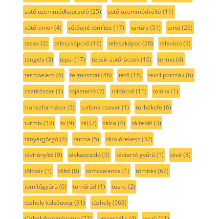
sütő üzemmódkapcsoló
(25)
sütő üzemmódváltó
(11)
sűtő-timer
(4)
sűtőajtó tömítés
(17)
tartály
(51)
tartó
(26)
tasak
(2)
teleszkópcső
(16)
teleszkópos
(20)
televízió
(9)
tengely
(3)
tepsi
(17)
tepsik sütőrácsok
(16)
termo
(4)
termoelem
(6)
termosztát
(46)
tető
(16)
textil porzsák
(6)
tisztítószer
(1)
tojástartó
(7)
toldócső
(11)
tolóka
(1)
transzformátor
(3)
turbina csavar
(1)
turbókefe
(6)
turmix
(12)
tv
(9)
tál
(7)
tálca
(4)
tálfedél
(3)
tányérgörgő
(4)
tárcsa
(5)
tárolórekesz
(37)
távirányító
(9)
távkapcsoló
(9)
távtartó gyűrű
(1)
tévé
(8)
tölcsér
(1)
töltő
(8)
tömszelence
(1)
tömítés
(67)
tömítőgyűrű
(6)
tömőrúd
(1)
tüske
(2)
tüzhely külsőüveg
(31)
tűzhely
(563)
tűzhelyforgatógomb
(22)
univerzális
(4)
v-szíj
(11)