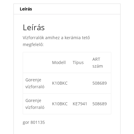
Leírás
Leírás
Vízforralók amihez a kerámia tető
megfelelő:
ART
Modell
Típus
szám
Gorenje
K10BKC
508689
vízforraló
Gorenje
K10BKC
KE7941
508689
vízforraló
gor 801135