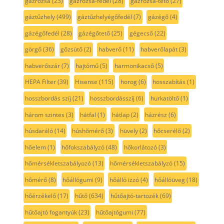
gázrózsa
(23)
gázrózsa-fedél
(28)
gázrózsa-tető
(27)
gáztűzhely
(499)
gáztűzhelyégőfedél
(7)
gázégő
(4)
gázégőfedél
(28)
gázégőtető
(25)
gégecső
(22)
görgő
(36)
gőzsütő
(2)
habverő
(11)
habverőlapát
(3)
habverőszár
(7)
hajtómű
(5)
harmonikacső
(5)
HEPA Filter
(39)
Hisense
(115)
horog
(6)
hosszabítás
(1)
hosszbordás szíj
(21)
hosszbordásszíj
(6)
hurkatöltő
(1)
három szintes
(3)
hátfal
(1)
hátlap
(2)
házrész
(6)
húsdaráló
(14)
húshőmérő
(3)
hüvely
(2)
hőcserélő
(2)
hőelem
(1)
hőfokszabályzó
(48)
hőkorlátozó
(3)
hőmérsékletszabályozó
(13)
hőmérsékletszabályzó
(15)
hőmérő
(8)
hőállógumi
(9)
hőálló izzó
(4)
hőállóüveg
(18)
hőérzékelő
(17)
hűtő
(634)
hűtőajtó-tartozék
(69)
hűtőajtó fogantyúk
(23)
hűtőajtógumi
(77)