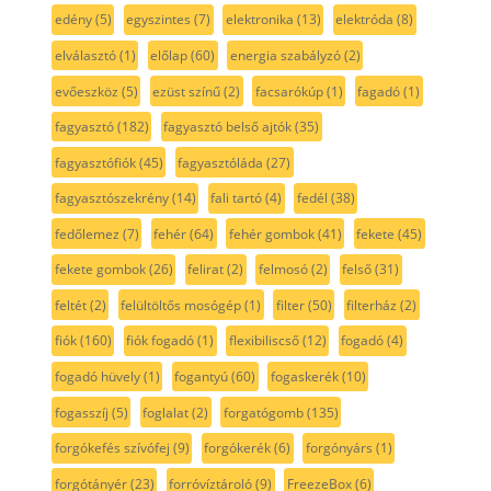
edény
(5)
egyszintes
(7)
elektronika
(13)
elektróda
(8)
elválasztó
(1)
előlap
(60)
energia szabályzó
(2)
evőeszköz
(5)
ezüst színű
(2)
facsarókúp
(1)
fagadó
(1)
fagyasztó
(182)
fagyasztó belső ajtók
(35)
fagyasztófiók
(45)
fagyasztóláda
(27)
fagyasztószekrény
(14)
fali tartó
(4)
fedél
(38)
fedőlemez
(7)
fehér
(64)
fehér gombok
(41)
fekete
(45)
fekete gombok
(26)
felirat
(2)
felmosó
(2)
felső
(31)
feltét
(2)
felültöltős mosógép
(1)
filter
(50)
filterház
(2)
fiók
(160)
fiók fogadó
(1)
flexibiliscső
(12)
fogadó
(4)
fogadó hüvely
(1)
fogantyú
(60)
fogaskerék
(10)
fogasszíj
(5)
foglalat
(2)
forgatógomb
(135)
forgókefés szívófej
(9)
forgókerék
(6)
forgónyárs
(1)
forgótányér
(23)
forróvíztároló
(9)
FreezeBox
(6)