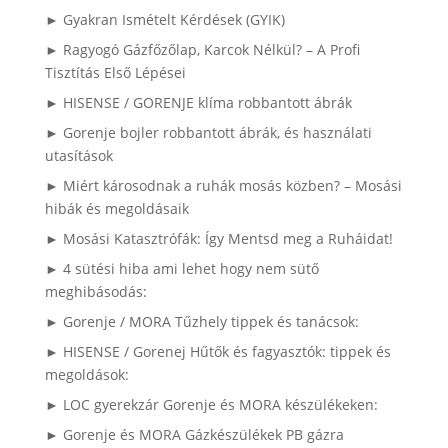
► Gyakran Ismételt Kérdések (GYIK)
► Ragyogó Gázfőzőlap, Karcok Nélkül? – A Profi
Tisztítás Első Lépései
► HISENSE / GORENJE klíma robbantott ábrák
► Gorenje bojler robbantott ábrák, és használati
utasítások
► Miért károsodnak a ruhák mosás közben? – Mosási
hibák és megoldásaik
► Mosási Katasztrófák: Így Mentsd meg a Ruháidat!
► 4 sütési hiba ami lehet hogy nem sütő
meghibásodás:
► Gorenje / MORA Tűzhely tippek és tanácsok:
► HISENSE / Gorenej Hűtők és fagyasztók: tippek és
megoldások:
► LOC gyerekzár Gorenje és MORA készülékeken:
► Gorenje és MORA Gázkészülékek PB gázra