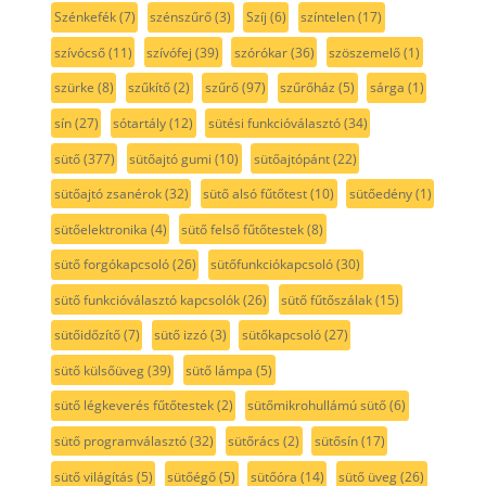
Szénkefék
(7)
szénszűrő
(3)
Szíj
(6)
színtelen
(17)
szívócső
(11)
szívófej
(39)
szórókar
(36)
szöszemelő
(1)
szürke
(8)
szűkítő
(2)
szűrő
(97)
szűrőház
(5)
sárga
(1)
sín
(27)
sótartály
(12)
sütési funkcióválasztó
(34)
sütő
(377)
sütőajtó gumi
(10)
sütőajtópánt
(22)
sütőajtó zsanérok
(32)
sütő alsó fűtőtest
(10)
sütőedény
(1)
sütőelektronika
(4)
sütő felső fűtőtestek
(8)
sütő forgókapcsoló
(26)
sütőfunkciókapcsoló
(30)
sütő funkcióválasztó kapcsolók
(26)
sütő fűtőszálak
(15)
sütőidőzítő
(7)
sütő izzó
(3)
sütőkapcsoló
(27)
sütő külsőüveg
(39)
sütő lámpa
(5)
sütő légkeverés fűtőtestek
(2)
sütőmikrohullámú sütő
(6)
sütő programválasztó
(32)
sütőrács
(2)
sütősín
(17)
sütő világítás
(5)
sütőégő
(5)
sütőóra
(14)
sütő üveg
(26)