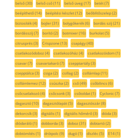
belső
(30)
belső cső
(11)
belső üveg
(17)
betét
(7)
beépíthető
(14)
beépítési készlet
(12)
beőblítőszelep
(2)
biztosíték
(4)
bojler
(31)
bolygókerék
(6)
bordás szíj
(21)
bordásszíj
(7)
borító
(2)
botmixer
(16)
burkolat
(5)
citrusprés
(3)
Crispzone
(13)
csapágy
(40)
csatlakozódoboz
(4)
csatlakozóház
(4)
csatlakozóidom
(1)
csavar
(7)
csavartakaró
(7)
csepptartály
(3)
csepptálca
(3)
csiga
(2)
csillag
(2)
csillámlap
(11)
csillámlemez
(12)
csúszka
(2)
cső
(49)
csőbilincs
(6)
csőcsatlakozó
(4)
csőcsonk
(3)
csőtoldat
(1)
Cyclonic
(7)
dagasztó
(10)
dagasztólapát
(5)
dagasztószár
(8)
dekorcsík
(3)
digitális
(1)
digitális hőmérő
(3)
dióda
(3)
diódaráló
(1)
dobborda
(3)
doboz
(31)
dobtartó
(2)
dobtömítés
(1)
drótpolc
(9)
dugó
(1)
díszléc
(5)
E14
(1)