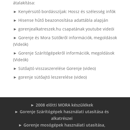
átalakítása:
► Kenyérsütő bordásszíjak: Hossz és szélesség infók
► Hisense hűtő beazonosítása adattábla alapján
► gorenjealkatreszek.hu csapatának youtube videói
► Gorenje és Mora Sütőkről információk, megoldások
(Videók)
► Gorenje Szárítógépekről információk, megoldások
(Videók)
► Sütőajtó visszaszerelése Gorenje (video)
► gorenje sütőajtó leszerelése (video)
► 2008 előtti MORA készülékek
► Gorenje Szárítógépek használati utasítása és
alkatrészei
► Gorenje mosógépek használati utasítása,