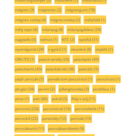
motorforgótányér
(2)
motorkefe
(7)
motortartó
(1)
mágnes
(3)
mágneses
(2)
mágnesgumi
(78)
mágnes szelep
(4)
mágnesszelep
(2)
mélyhűtő
(1)
mély tepsi
(6)
műanyag
(8)
műanyagdoboz
(29)
nagykefe
(5)
nofrost
(1)
NTC
(2)
nyitófül
(31)
nyomógomb
(28)
o-gyűrű
(1)
okostévé
(8)
olajálló
(1)
ORA ITO
(1)
palack-tartály
(33)
palackpolc
(49)
palacktartó
(43)
palacktároló
(38)
palackőr
(5)
papír porszák
(5)
paradicsom passzírozó
(1)
passzírozó
(1)
pb-gáz
(34)
perem
(2)
pillangószelep
(3)
pirolitikus
(1)
piros
(1)
polc
(86)
polcél
(3)
Poly-v szíj
(11)
porszívó
(220)
porszívócső
(10)
porszívókefe
(11)
porszűrő
(22)
portartály
(12)
porzsák
(13)
porzsáktartó
(11)
porzsáktartóbetét
(9)