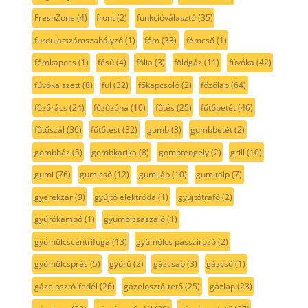
FreshZone
(4)
front
(2)
funkcióválasztó
(35)
furdulatszámszabályzó
(1)
fém
(33)
fémcső
(1)
fémkapocs
(1)
fésű
(4)
fólia
(3)
földgáz
(11)
fúvóka
(42)
fúvóka szett
(8)
fül
(32)
főkapcsoló
(2)
főzőlap
(64)
főzőrács
(24)
főzőzóna
(10)
fűtés
(25)
fűtőbetét
(46)
fűtőszál
(36)
fűtőtest
(32)
gomb
(3)
gombbetét
(2)
gombház
(5)
gombkarika
(8)
gombtengely
(2)
grill
(10)
gumi
(76)
gumicső
(12)
gumiláb
(10)
gumitalp
(7)
gyerekzár
(9)
gyújtó elektróda
(1)
gyújtótrafó
(2)
gyúrókampó
(1)
gyümölcsaszaló
(1)
gyümölcscentrifuga
(13)
gyümölcs passzírozó
(2)
gyümölcsprés
(5)
gyűrű
(2)
gázcsap
(3)
gázcső
(1)
gázelosztó-fedél
(26)
gázelosztó-tető
(25)
gázlap
(23)