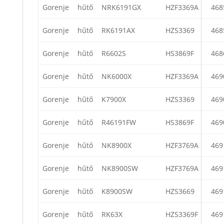
Gorenje
hűtő
NRK6191GX
HZF3369A
468
Gorenje
hűtő
RK6191AX
HZS3369
468
Gorenje
hűtő
R6602S
HS3869F
468
Gorenje
hűtő
NK6000X
HZF3369A
469
Gorenje
hűtő
K7900X
HZS3369
469
Gorenje
hűtő
R46191FW
HS3869F
469
Gorenje
hűtő
NK8900X
HZF3769A
469
Gorenje
hűtő
NK8900SW
HZF3769A
469
Gorenje
hűtő
K8900SW
HZS3669
469
Gorenje
hűtő
RK63X
HZS3369F
469