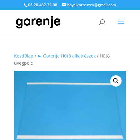
06-20-482-32-08
boyalkatreszek@gmail.com
Kezdőlap
/
► Gorenje Hűtő alkatrészek
/ Hűtő
üvegpolc