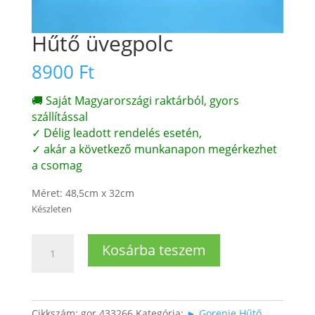
Hűtő üvegpolc
8900
Ft
🚚 Saját Magyarországi raktárból, gyors
szállítással
✓ Délig leadott rendelés esetén,
✓ akár a következő munkanapon megérkezhet
a csomag
Méret: 48,5cm x 32cm
Készleten
Hűtő
Kosárba teszem
üvegpolc
mennyiség
Cikkszám:
gor 433266
Kategória:
► Gorenje Hűtő