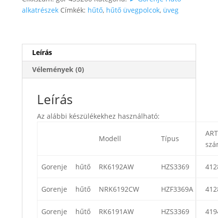
alkatrészek
Címkék:
hűtő
,
hűtő üvegpolcok
,
üveg
Leírás
Vélemények (0)
Leírás
Az alábbi készülékekhez használható:
ART
Modell
Típus
sz
Gorenje
hűtő
RK6192AW
HZS3369
412
Gorenje
hűtő
NRK6192CW
HZF3369A
412
Gorenje
hűtő
RK6191AW
HZS3369
419