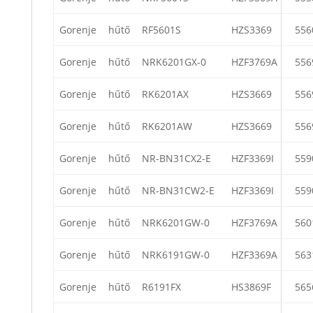
Gorenje
hűtő
RF5601S
HZS3369
556
Gorenje
hűtő
NRK6201GX-0
HZF3769A
556
Gorenje
hűtő
RK6201AX
HZS3669
556
Gorenje
hűtő
RK6201AW
HZS3669
556
Gorenje
hűtő
NR-BN31CX2-E
HZF3369I
559
Gorenje
hűtő
NR-BN31CW2-E
HZF3369I
559
Gorenje
hűtő
NRK6201GW-0
HZF3769A
560
Gorenje
hűtő
NRK6191GW-0
HZF3369A
563
Gorenje
hűtő
R6191FX
HS3869F
565