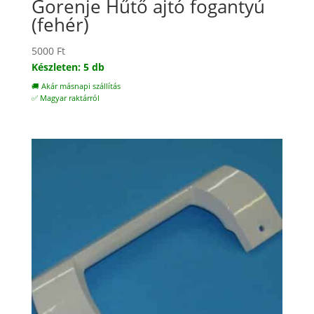
Gorenje Hűtő ajtó fogantyú
(fehér)
5000
Ft
Készleten: 5 db
🚚 Akár másnapi szállítás
✅ Magyar raktárról