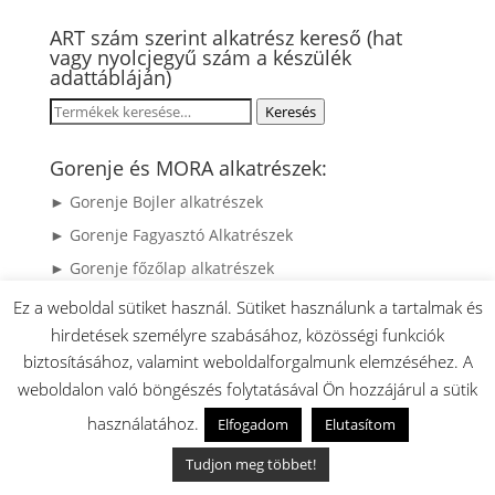
ART szám szerint alkatrész kereső (hat
vagy nyolcjegyű szám a készülék
adattábláján)
Keresés
Keresés
a
következőre:
Gorenje és MORA alkatrészek:
► Gorenje Bojler alkatrészek
► Gorenje Fagyasztó Alkatrészek
► Gorenje főzőlap alkatrészek
► Gorenje Gáztűzhely Alkatrészek
Ez a weboldal sütiket használ. Sütiket használunk a tartalmak és
hirdetések személyre szabásához, közösségi funkciók
► Gorenje Gőzsütők
biztosításához, valamint weboldalforgalmunk elemzéséhez. A
► Gorenje Hűtő alkatrészek
weboldalon való böngészés folytatásával Ön hozzájárul a sütik
► Gorenje Kenyérsütő alkatrészek
használatához.
Elfogadom
Elutasítom
► Gorenje Kerámia Főzőlap Alkatrészek
Tudjon meg többet!
► Gorenje Kisgép alkatrészek