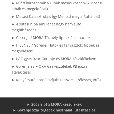
► Miért károsodnak a ruhák mosás közben? – Mosási
hibák és megoldásaik
► Mosási Katasztrófák: Így Mentsd meg a Ruháidat!
► 4 sütési hiba ami lehet hogy nem sütő
meghibásodás:
► Gorenje / MORA Tűzhely tippek és tanácsok:
► HISENSE / Gorenej Hűtők és fagyasztók: tippek és
megoldások:
► LOC gyerekzár Gorenje és MORA készülékeken:
► Gorenje és MORA Gázkészülékek PB gázra
átalakítása:
► Kenyérsütő bordásszíjak: Hossz és szélesség infók
► 2008 előtti MORA készülékek
► Gorenje Szárítógépek használati utasítása és