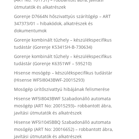
útmutatók és alkatrészek
Gorenje D7664N hőszivattyús szárítógép – ART
347373/01 – hibakódok, alkatrészek és
dokumentumok
Gorenje kombinált tűzhely – készülékspecifikus
tudástár (Gorenje K5341SH-B-730634)
Gorenje kombinált tűzhely – készülékspecifikus
tudástár (Gorenje K6351WF – 595210)
Hisense mosógép – készülékspecifikus tudástár
(Hisense WF5I8043BWF-20015293)
Mosógép ürítőszivattyú hibájának felismerése
Hisense WF5I8043BWF Szabadonálló automata
mosógép (ART No: 20015293)– robbantott ábra,
javítási útmutatók és alkatrészek
Hisense WF5I1045BBQ Szabadonálló automata
mosógép (ART No: 20016652) – robbantott ábra,
javítási útmutatók és alkatrészek