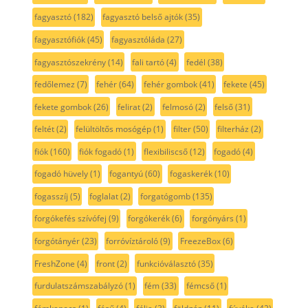
fagyasztó
(182)
fagyasztó belső ajtók
(35)
fagyasztófiók
(45)
fagyasztóláda
(27)
fagyasztószekrény
(14)
fali tartó
(4)
fedél
(38)
fedőlemez
(7)
fehér
(64)
fehér gombok
(41)
fekete
(45)
fekete gombok
(26)
felirat
(2)
felmosó
(2)
felső
(31)
feltét
(2)
felültöltős mosógép
(1)
filter
(50)
filterház
(2)
fiók
(160)
fiók fogadó
(1)
flexibiliscső
(12)
fogadó
(4)
fogadó hüvely
(1)
fogantyú
(60)
fogaskerék
(10)
fogasszíj
(5)
foglalat
(2)
forgatógomb
(135)
forgókefés szívófej
(9)
forgókerék
(6)
forgónyárs
(1)
forgótányér
(23)
forróvíztároló
(9)
FreezeBox
(6)
FreshZone
(4)
front
(2)
funkcióválasztó
(35)
furdulatszámszabályzó
(1)
fém
(33)
fémcső
(1)