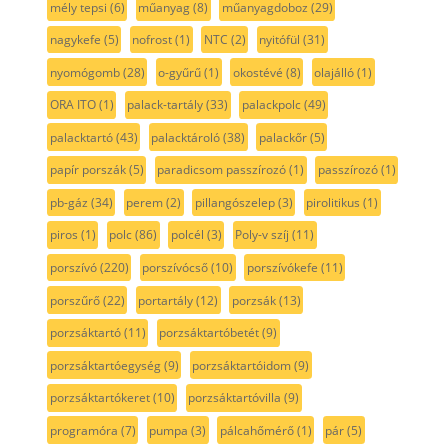
mély tepsi
(6)
műanyag
(8)
műanyagdoboz
(29)
nagykefe
(5)
nofrost
(1)
NTC
(2)
nyitófül
(31)
nyomógomb
(28)
o-gyűrű
(1)
okostévé
(8)
olajálló
(1)
ORA ITO
(1)
palack-tartály
(33)
palackpolc
(49)
palacktartó
(43)
palacktároló
(38)
palackőr
(5)
papír porszák
(5)
paradicsom passzírozó
(1)
passzírozó
(1)
pb-gáz
(34)
perem
(2)
pillangószelep
(3)
pirolitikus
(1)
piros
(1)
polc
(86)
polcél
(3)
Poly-v szíj
(11)
porszívó
(220)
porszívócső
(10)
porszívókefe
(11)
porszűrő
(22)
portartály
(12)
porzsák
(13)
porzsáktartó
(11)
porzsáktartóbetét
(9)
porzsáktartóegység
(9)
porzsáktartóidom
(9)
porzsáktartókeret
(10)
porzsáktartóvilla
(9)
programóra
(7)
pumpa
(3)
pálcahőmérő
(1)
pár
(5)