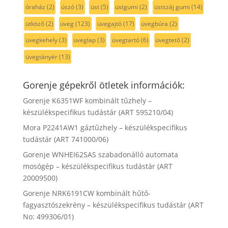
óraház
(2)
úszó
(3)
üst
(5)
üstgumi
(2)
üstszáj gumi
(14)
ütköző
(2)
üveg
(123)
üvegajtó
(17)
üvegbúra
(2)
üvegkehely
(3)
üveglap
(3)
üvegtartó
(6)
üvegtető
(2)
üvegtányér
(13)
Gorenje gépekről ötletek információk:
Gorenje K6351WF kombinált tűzhely –
készülékspecifikus tudástár (ART 595210/04)
Mora P2241AW1 gáztűzhely – készülékspecifikus
tudástár (ART 741000/06)
Gorenje WNHEI62SAS szabadonálló automata
mosógép – készülékspecifikus tudástár (ART
20009500)
Gorenje NRK6191CW kombinált hűtő-
fagyasztószekrény – készülékspecifikus tudástár (ART
No: 499306/01)