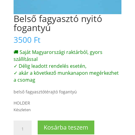
Belső fagyasztó nyitó
fogantyú
3500
Ft
🚚 Saját Magyarországi raktárból, gyors
szállítással
✓ Délig leadott rendelés esetén,
✓ akár a következő munkanapon megérkezhet
a csomag
belső fagyasztótérajtó fogantyú
HOLDER
Készleten
Belső
Kosárba teszem
fagyasztó