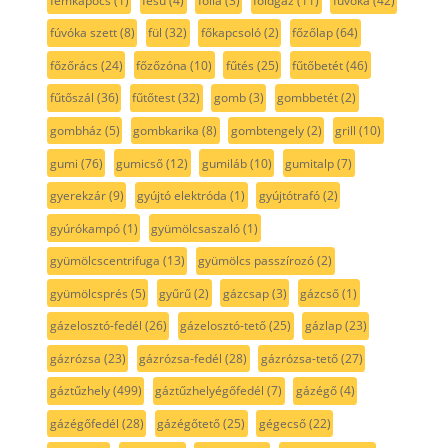
fémkapocs
(1)
fésű
(4)
fólia
(3)
földgáz
(11)
fúvóka
(42)
fúvóka szett
(8)
fül
(32)
főkapcsoló
(2)
főzőlap
(64)
főzőrács
(24)
főzőzóna
(10)
fűtés
(25)
fűtőbetét
(46)
fűtőszál
(36)
fűtőtest
(32)
gomb
(3)
gombbetét
(2)
gombház
(5)
gombkarika
(8)
gombtengely
(2)
grill
(10)
gumi
(76)
gumicső
(12)
gumiláb
(10)
gumitalp
(7)
gyerekzár
(9)
gyújtó elektróda
(1)
gyújtótrafó
(2)
gyúrókampó
(1)
gyümölcsaszaló
(1)
gyümölcscentrifuga
(13)
gyümölcs passzírozó
(2)
gyümölcsprés
(5)
gyűrű
(2)
gázcsap
(3)
gázcső
(1)
gázelosztó-fedél
(26)
gázelosztó-tető
(25)
gázlap
(23)
gázrózsa
(23)
gázrózsa-fedél
(28)
gázrózsa-tető
(27)
gáztűzhely
(499)
gáztűzhelyégőfedél
(7)
gázégő
(4)
gázégőfedél
(28)
gázégőtető
(25)
gégecső
(22)