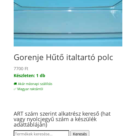
Gorenje Hűtő italtartó polc
7700
Ft
Készleten: 1 db
🚚 Akár másnapi szállítás
✅ Magyar raktárról
ART szám szerint alkatrész kereső (hat
vagy nyolcjegyű szám a készülék
adattábláján)
Keresés
Keresés