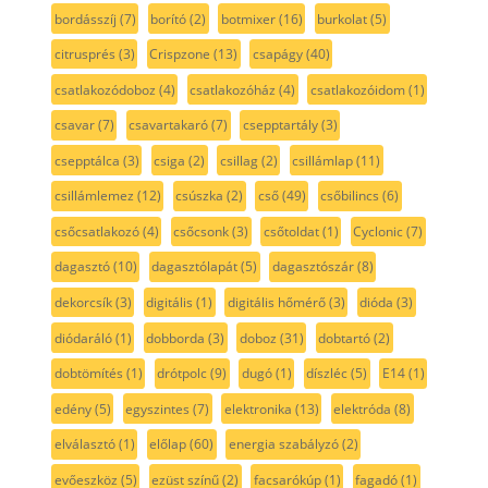
bordásszíj
(7)
borító
(2)
botmixer
(16)
burkolat
(5)
citrusprés
(3)
Crispzone
(13)
csapágy
(40)
csatlakozódoboz
(4)
csatlakozóház
(4)
csatlakozóidom
(1)
csavar
(7)
csavartakaró
(7)
csepptartály
(3)
csepptálca
(3)
csiga
(2)
csillag
(2)
csillámlap
(11)
csillámlemez
(12)
csúszka
(2)
cső
(49)
csőbilincs
(6)
csőcsatlakozó
(4)
csőcsonk
(3)
csőtoldat
(1)
Cyclonic
(7)
dagasztó
(10)
dagasztólapát
(5)
dagasztószár
(8)
dekorcsík
(3)
digitális
(1)
digitális hőmérő
(3)
dióda
(3)
diódaráló
(1)
dobborda
(3)
doboz
(31)
dobtartó
(2)
dobtömítés
(1)
drótpolc
(9)
dugó
(1)
díszléc
(5)
E14
(1)
edény
(5)
egyszintes
(7)
elektronika
(13)
elektróda
(8)
elválasztó
(1)
előlap
(60)
energia szabályzó
(2)
evőeszköz
(5)
ezüst színű
(2)
facsarókúp
(1)
fagadó
(1)