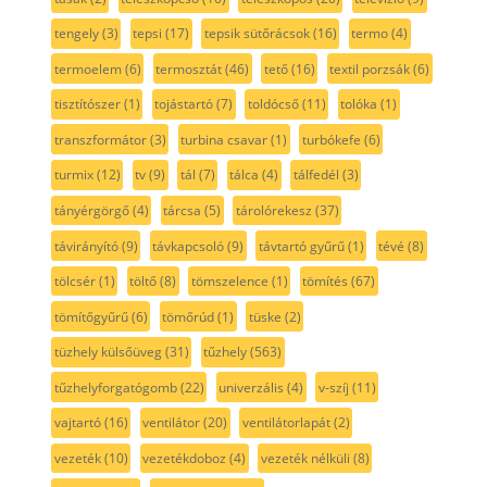
tengely
(3)
tepsi
(17)
tepsik sütőrácsok
(16)
termo
(4)
termoelem
(6)
termosztát
(46)
tető
(16)
textil porzsák
(6)
tisztítószer
(1)
tojástartó
(7)
toldócső
(11)
tolóka
(1)
transzformátor
(3)
turbina csavar
(1)
turbókefe
(6)
turmix
(12)
tv
(9)
tál
(7)
tálca
(4)
tálfedél
(3)
tányérgörgő
(4)
tárcsa
(5)
tárolórekesz
(37)
távirányító
(9)
távkapcsoló
(9)
távtartó gyűrű
(1)
tévé
(8)
tölcsér
(1)
töltő
(8)
tömszelence
(1)
tömítés
(67)
tömítőgyűrű
(6)
tömőrúd
(1)
tüske
(2)
tüzhely külsőüveg
(31)
tűzhely
(563)
tűzhelyforgatógomb
(22)
univerzális
(4)
v-szíj
(11)
vajtartó
(16)
ventilátor
(20)
ventilátorlapát
(2)
vezeték
(10)
vezetékdoboz
(4)
vezeték nélküli
(8)