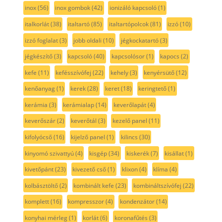
inox
(56)
inox gombok
(42)
ionizáló kapcsoló
(1)
italkorlát
(38)
italtartó
(85)
italtartópolcok
(81)
izzó
(10)
izzó foglalat
(3)
jobb oldali
(10)
jégkockatartó
(3)
jégkészítő
(3)
kapcsoló
(40)
kapcsolósor
(1)
kapocs
(2)
kefe
(11)
kefésszívófej
(22)
kehely
(3)
kenyérsütő
(12)
kenőanyag
(1)
kerek
(28)
keret
(18)
keringtető
(1)
kerámia
(3)
kerámialap
(14)
keverőlapát
(4)
keverőszár
(2)
keverőtál
(3)
kezelő panel
(11)
kifolyócső
(16)
kijelző panel
(1)
kilincs
(30)
kinyomó szivattyú
(4)
kisgép
(34)
kiskerék
(7)
kisállat
(1)
kivetőpánt
(23)
kivezető cső
(1)
klixon
(4)
klíma
(4)
kolbásztöltő
(2)
kombinált kefe
(23)
kombináltszívófej
(22)
komplett
(16)
kompresszor
(4)
kondenzátor
(14)
konyhai mérleg
(1)
korlát
(6)
koronafűtés
(3)