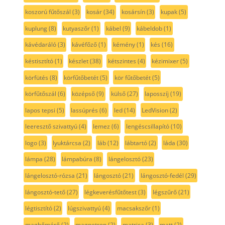
koszorú fűtőszál
(3)
kosár
(34)
kosársín
(3)
kupak
(5)
kuplung
(8)
kutyaszőr
(1)
kábel
(9)
kábeldob
(1)
kávédaráló
(3)
kávéfőző
(1)
kémény
(1)
kés
(16)
késtisztító
(1)
készlet
(38)
kétszintes
(4)
kézimixer
(5)
körfütés
(8)
körfűtőbetét
(5)
kör fűtőbetét
(5)
körfűtőszál
(6)
középső
(9)
külső
(27)
laposszíj
(19)
lapos tepsi
(5)
lassúprés
(6)
led
(14)
LedVision
(2)
leeresztő szivattyú
(4)
lemez
(6)
lengéscsillapító
(10)
logo
(3)
lyuktárcsa
(2)
láb
(12)
lábtartó
(2)
láda
(30)
lámpa
(28)
lámpabúra
(8)
lángelosztó
(23)
lángelosztó-rózsa
(21)
lángosztó
(21)
lángosztó-fedél
(29)
lángosztó-tető
(27)
légkeverésfűtőtest
(3)
légszűrő
(21)
légtisztító
(2)
lúgszivattyú
(4)
macsakszőr
(1)
maghőmérő
(2)
magnetron
(2)
matrica
(3)
matt
(2)