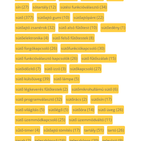
sín
(27)
sótartály
(12)
sütési funkcióválasztó
(34)
sütő
(377)
sütőajtó gumi
(10)
sütőajtópánt
(22)
sütőajtó zsanérok
(32)
sütő alsó fűtőtest
(10)
sütőedény
(1)
sütőelektronika
(4)
sütő felső fűtőtestek
(8)
sütő forgókapcsoló
(26)
sütőfunkciókapcsoló
(30)
sütő funkcióválasztó kapcsolók
(26)
sütő fűtőszálak
(15)
sütőidőzítő
(7)
sütő izzó
(3)
sütőkapcsoló
(27)
sütő külsőüveg
(39)
sütő lámpa
(5)
sütő légkeverés fűtőtestek
(2)
sütőmikrohullámú sütő
(6)
sütő programválasztó
(32)
sütőrács
(2)
sütősín
(17)
sütő világítás
(5)
sütőégő
(5)
sütőóra
(14)
sütő üveg
(26)
sütő üzemmódkapcsoló
(25)
sütő üzemmódváltó
(11)
sűtő-timer
(4)
sűtőajtó tömítés
(17)
tartály
(51)
tartó
(26)
tasak
(2)
teleszkópcső
(16)
teleszkópos
(20)
televízió
(9)