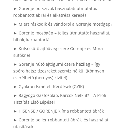
► Gorenje porszívók használati útmutatói,
robbantott ábrái és alkatrész keresés
► Miért rázkódik és vándorol a Gorenje mosógép?
► Gorenje mosógép – teljes útmutató: használat,
hibák, karbantartás
► Külső sütő ajtóüveg csere Gorenje és Mora
sütőknél
► Gorenje hűtő ajtógumi csere házilag – így
spórolhatsz tízezreket szerviz nélkül (Könnyen
cserélhető (hornyos) kivitel)
► Gyakran Ismételt Kérdések (GYIK)
► Ragyogó Gázfőzőlap, Karcok Nélkül? – A Profi
Tisztítás Első Lépései
► HISENSE / GORENJE klíma robbantott ábrák
► Gorenje bojler robbantott ábrák, és használati
utasítások