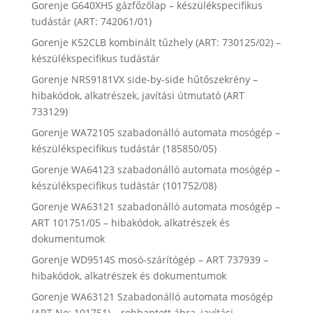
Gorenje G640XHS gázfőzőlap – készülékspecifikus
tudástár (ART: 742061/01)
Gorenje K52CLB kombinált tűzhely (ART: 730125/02) –
készülékspecifikus tudástár
Gorenje NRS9181VX side-by-side hűtőszekrény –
hibakódok, alkatrészek, javítási útmutató (ART
733129)
Gorenje WA72105 szabadonálló automata mosógép –
készülékspecifikus tudástár (185850/05)
Gorenje WA64123 szabadonálló automata mosógép –
készülékspecifikus tudástár (101752/08)
Gorenje WA63121 szabadonálló automata mosógép –
ART 101751/05 – hibakódok, alkatrészek és
dokumentumok
Gorenje WD9514S mosó-szárítógép – ART 737939 –
hibakódok, alkatrészek és dokumentumok
Gorenje WA63121 Szabadonálló automata mosógép
(ART No: 101751) – robbantott ábra, javítási