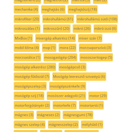
mechanika
(4)
meghajtás
(6)
meghajtószíj
(18)
mikrofilter
(20)
mikrohullámú
(61)
mikrohullámú sütő
(108)
mikroszálas
(1)
mikroszűrő
(20)
mikró
(26)
mikró izzó
(6)
MixBox
(1)
mixergép alkatrész
(14)
mixer szár
(7)
mobil klíma
(4)
mop
(1)
mora
(22)
morzsaporszívó
(3)
morzsatálca
(1)
mosogatógép
(204)
mososzaritogep
(5)
mosógép alkatrész
(280)
mosógépcső
(3)
mosógép fűtőszál
(7)
Mosógép leeresztő szivattyú
(6)
mosógépszelep
(3)
mosógépszénkefe
(9)
mosógép szíj
(18)
mosószer adagoló
(21)
motor
(29)
motorforgótányér
(2)
motorkefe
(7)
motortartó
(1)
mágnes
(3)
mágneses
(2)
mágnesgumi
(78)
mágnes szelep
(4)
mágnesszelep
(2)
mélyhűtő
(1)