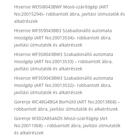
Hisense WD5I8043BWF Mosó-szárítógép (ART
No:20015294)– robbantott ábra, javítási útmutatók és
alkatrészek
Hisense WF3S9043BB3 Szabadonálló automata
mosógép (ART No:20013534)– robbantott ábra,
javítási útmutatók és alkatrészek
Hisense WF3S8043BW3 Szabadonálló automata
mosógép (ART No:20013533) – robbantott ábra,
javítási útmutatók és alkatrészek
Hisense WF3S9043BW3 Szabadonálló automata
mosógép (ART No:20013532)– robbantott ábra,
javítási útmutatók és alkatrészek
Gorenje WC48G4BG4 Borhűtő (ART No:20013868) –
robbantott ábra, javítási útmutatók és alkatrészek
Gorenje W3D2A854ADS Mosó-szárítógép (Art
No:20011068) – robbantott ábra, javítási útmutatók
és alkatrészek