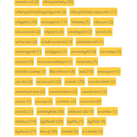
vezető cső
(2)
villanytűzhely
(32)
villanytűzhelyforgatógomb
(3)
villanytűzhely kapcsoló
(11)
világítás
(16)
visszajelző
(11)
Vitaway
(1)
vákuum
(2)
vászonzsák
(2)
végzáró
(3)
vízadagoló
(2)
vízcső
(3)
vízforraló
(4)
vízkőmentesítő
(1)
vízkőtelenítő
(1)
vízleengedő
(1)
vízlágyító
(1)
vízmelegítő
(8)
vízszelep
(5)
vízszint
(3)
vízszintszabályzó
(1)
víztartály
(5)
vízváltó szelep
(1)
WaveActive
(8)
wok
(10)
xtraspace
(1)
zacskó
(2)
zavarszűrő
(2)
zsanér
(76)
zsanéralátét
(2)
zsanérpersely
(2)
zsanértakaró
(2)
zsanértartó
(2)
zsinór
(1)
zsomp
(2)
zsírfilter
(2)
zsírszűrő
(6)
zsírálló
(1)
zöldségfiók
(50)
állítható láb
(7)
áramlás
(1)
átlátszó
(16)
égőfedél
(35)
égőfej
(1)
égőház
(9)
égőtető
(27)
ékszíj
(36)
élvédő
(5)
érzékelő
(3)