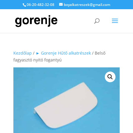
06-20-482-32-08
boyalkatreszek@gmail.com
Kezdőlap
/
► Gorenje Hűtő alkatrészek
/ Belső
fagyasztó nyitó fogantyú