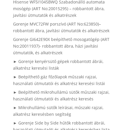
Hisense WF5I1045BWQ Szabadonálló automata
mosógép (ART No:20015295) – robbantott ábra,
javítási útmutatók és alkatrészek
Gorenje MVC72FW porszívó (ART No:623850)–
robbantott ábra, javítási útmutatók és alkatrészek
Gorenje GI642E90X beépíthető mosogatógép (ART
No:20011937)- robbantott ábra, házi javítási
útmutatók, és alkatrészek
► Gorenje kenyérsütő gépek robbantott ábrái,
alkatrész keresési listák
► Beépíthető gáz főzőlapok műszaki rajzai,
használati útmutatói és alkatrész keresési listái
► Beépíthető mikrohullámú sütők műszaki rajzai,
használati útmutatói és alkatrész keresés
► Mikrohullámú sütők leírásai, műszaki rajzai,
alkatrész keresésben segítség
► Gorenje Side by Side hűtők robbantott ábrái,
használati útmutaóti és alkatrész kereséshez lista