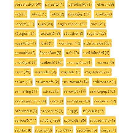
páraelszívó
(50)
párásító
(1)
párátlanító
(1)
rekesz
(29)
relé
(5)
retesz
(1)
retro
(2)
robotgép
(37)
rosetta
(2)
rozetta
(11)
rugó
(20)
rugós-zsanér
(33)
rács
(27)
rácsgumi
(4)
rácstartó
(3)
résszívó
(8)
rögzítő
(27)
rögzítőfül
(1)
rövid
(1)
rúdmixer
(14)
side by side
(53)
smoothie
(2)
SpaceBox
(5)
stift
(10)
sutő hőmérő
(4)
szabályzó
(1)
szeletelő
(20)
szennytálca
(1)
szenzor
(5)
szett
(29)
szigetelés
(2)
szigetelő
(3)
szigetelőcsík
(2)
szikra
(11)
szikratrafó
(2)
szikráztató
(14)
szilikonzsír
(1)
szimering
(11)
szivacs
(3)
szivattyú
(17)
szárítógép
(101)
szárítógép szíj
(14)
szén
(7)
szénfilter
(18)
szénkefe
(12)
Szénkefék
(7)
szénszűrő
(3)
Szíj
(6)
színtelen
(17)
szívócső
(11)
szívófej
(39)
szórókar
(36)
szöszemelő
(1)
szürke
(8)
szűkítő
(2)
szűrő
(97)
szűrőház
(5)
sárga
(1)