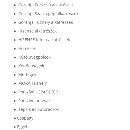
► Gorenje Porszívó alkatrészek
► Gorenje Szárítógép alkatrészek
► Gorenje Tűzhely alkatrészek
► Hisense alkatrészek
► HISENSE Klíma alkatrészek
► Hőmérők
► Hűtő üvegpolcok
► Kenőanyagok
► Mérlegek
► MORA Tűzhely
► Porszívó HEPAFILTER
► Porszívó porzsák
► Tepsik és Sütőrácsok
►Csapágy
►Egyéb