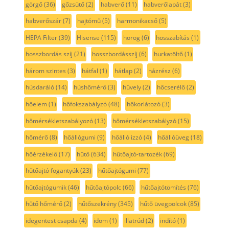
görgő
(36)
gőzsütő
(2)
habverő
(11)
habverőlapát
(3)
habverőszár
(7)
hajtómű
(5)
harmonikacső
(5)
HEPA Filter
(39)
Hisense
(115)
horog
(6)
hosszabítás
(1)
hosszbordás szíj
(21)
hosszbordásszíj
(6)
hurkatöltő
(1)
három szintes
(3)
hátfal
(1)
hátlap
(2)
házrész
(6)
húsdaráló
(14)
húshőmérő
(3)
hüvely
(2)
hőcserélő
(2)
hőelem
(1)
hőfokszabályzó
(48)
hőkorlátozó
(3)
hőmérsékletszabályozó
(13)
hőmérsékletszabályzó
(15)
hőmérő
(8)
hőállógumi
(9)
hőálló izzó
(4)
hőállóüveg
(18)
hőérzékelő
(17)
hűtő
(634)
hűtőajtó-tartozék
(69)
hűtőajtó fogantyúk
(23)
hűtőajtógumi
(77)
hűtőajtógumik
(46)
hűtőajtópolc
(66)
hűtőajtótömítés
(76)
hűtő hőmérő
(2)
hűtőszekrény
(345)
hűtő üvegpolcok
(85)
idegentest csapda
(4)
idom
(1)
illatrúd
(2)
indító
(1)