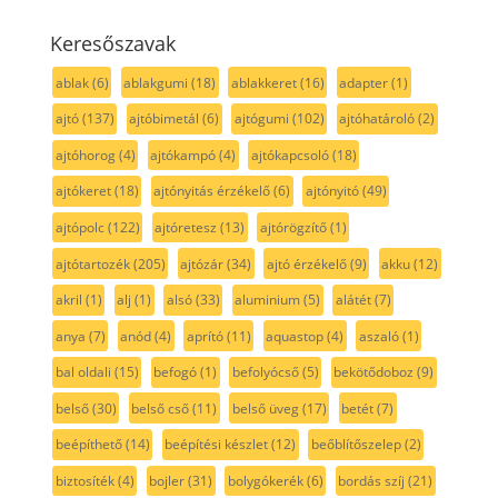
Keresőszavak
ablak
(6)
ablakgumi
(18)
ablakkeret
(16)
adapter
(1)
ajtó
(137)
ajtóbimetál
(6)
ajtógumi
(102)
ajtóhatároló
(2)
ajtóhorog
(4)
ajtókampó
(4)
ajtókapcsoló
(18)
ajtókeret
(18)
ajtónyitás érzékelő
(6)
ajtónyitó
(49)
ajtópolc
(122)
ajtóretesz
(13)
ajtórögzítő
(1)
ajtótartozék
(205)
ajtózár
(34)
ajtó érzékelő
(9)
akku
(12)
akril
(1)
alj
(1)
alsó
(33)
aluminium
(5)
alátét
(7)
anya
(7)
anód
(4)
aprító
(11)
aquastop
(4)
aszaló
(1)
bal oldali
(15)
befogó
(1)
befolyócső
(5)
bekötődoboz
(9)
belső
(30)
belső cső
(11)
belső üveg
(17)
betét
(7)
beépíthető
(14)
beépítési készlet
(12)
beőblítőszelep
(2)
biztosíték
(4)
bojler
(31)
bolygókerék
(6)
bordás szíj
(21)