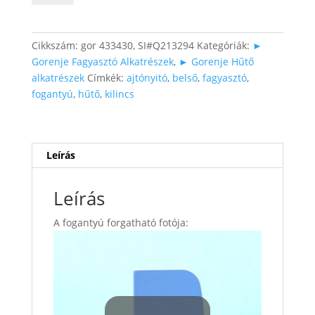
nyitó
fogantyú
mennyiség
Cikkszám:
gor 433430, SI#Q213294
Kategóriák:
►
Gorenje Fagyasztó Alkatrészek
,
► Gorenje Hűtő
alkatrészek
Címkék:
ajtónyitó
,
belső
,
fagyasztó
,
fogantyú
,
hűtő
,
kilincs
Leírás
Leírás
A fogantyú forgatható fotója: