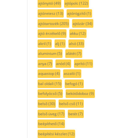
ajtónyitó
(49)
ajtópolc
(122)
ajtóretesz
(13)
ajtórögzítő
(1)
ajtótartozék
(205)
ajtózár
(34)
ajtó érzékelő
(9)
akku
(12)
akril
(1)
alj
(1)
alsó
(33)
aluminium
(5)
alátét
(7)
anya
(7)
anód
(4)
aprító
(11)
aquastop
(4)
aszaló
(1)
bal oldali
(15)
befogó
(1)
befolyócső
(5)
bekötődoboz
(9)
belső
(30)
belső cső
(11)
belső üveg
(17)
betét
(7)
beépíthető
(14)
beépítési készlet
(12)