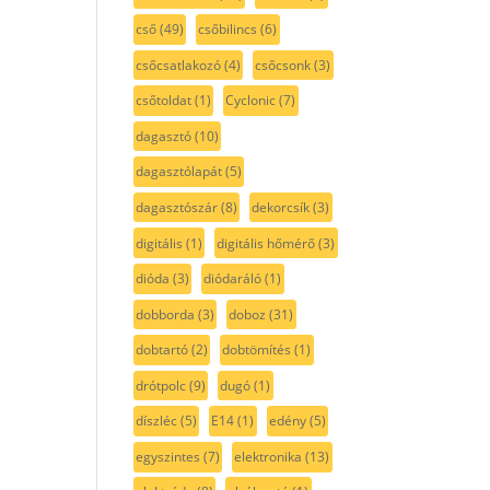
cső
(49)
csőbilincs
(6)
csőcsatlakozó
(4)
csőcsonk
(3)
csőtoldat
(1)
Cyclonic
(7)
dagasztó
(10)
dagasztólapát
(5)
dagasztószár
(8)
dekorcsík
(3)
digitális
(1)
digitális hőmérő
(3)
dióda
(3)
diódaráló
(1)
dobborda
(3)
doboz
(31)
dobtartó
(2)
dobtömítés
(1)
drótpolc
(9)
dugó
(1)
díszléc
(5)
E14
(1)
edény
(5)
egyszintes
(7)
elektronika
(13)