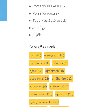
► Porszívó HEPAFILTER
► Porszívó porzsák
► Tepsik és Sütőrácsok
►Csapágy
►Egyéb
Keresőszavak
ablak
(6)
ablakgumi
(18)
ablakkeret
(16)
adapter
(1)
ajtó
(137)
ajtóbimetál
(6)
ajtógumi
(102)
ajtóhatároló
(2)
ajtóhorog
(4)
ajtókampó
(4)
ajtókapcsoló
(18)
ajtókeret
(18)
ajtónyitás érzékelő
(6)