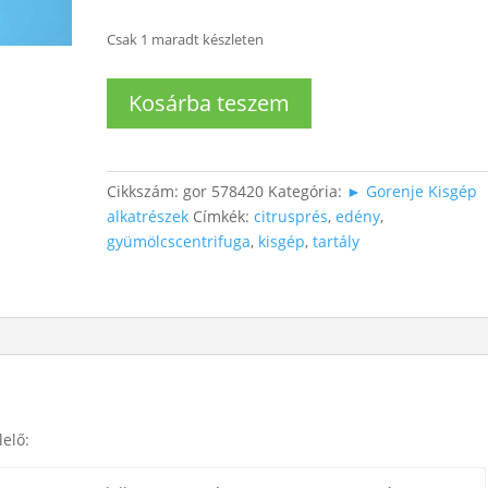
Csak 1 maradt készleten
Citruspréshez
Kosárba teszem
gyüjtőedény
mennyiség
Cikkszám:
gor 578420
Kategória:
► Gorenje Kisgép
alkatrészek
Címkék:
citrusprés
,
edény
,
gyümölcscentrifuga
,
kisgép
,
tartály
elő: