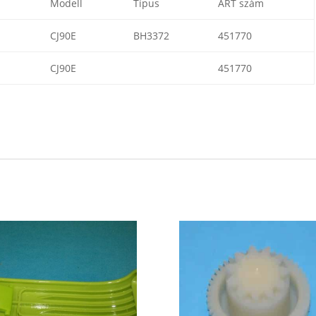
Modell
Típus
ART szám
CJ90E
BH3372
451770
CJ90E
451770