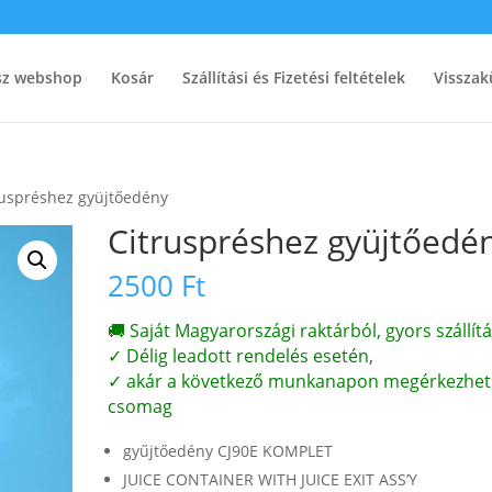
ész webshop
Kosár
Szállítási és Fizetési feltételek
Visszak
ruspréshez gyüjtőedény
Citruspréshez gyüjtőedé
2500
Ft
🚚 Saját Magyarországi raktárból, gyors szállítá
✓ Délig leadott rendelés esetén,
✓ akár a következő munkanapon megérkezhet
csomag
gyűjtőedény CJ90E KOMPLET
JUICE CONTAINER WITH JUICE EXIT ASS’Y