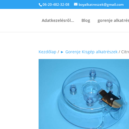
06-20-482-32-08
boyalkatreszek@gmail.com
Adatkezelésről…
Blog
gorenje alkatr
Kezdőlap
/
► Gorenje Kisgép alkatrészek
/ Cit