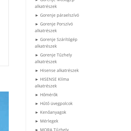
alkatrészek
► Gorenje páraelszívó
► Gorenje Porszívó
alkatrészek
► Gorenje Szárítógép
alkatrészek
► Gorenje Tűzhely
alkatrészek
► Hisense alkatrészek
► HISENSE Klíma
alkatrészek
► Hőmérők
► Hűtő üvegpolcok
► Kenőanyagok
► Mérlegek
► MORA Tűzhely