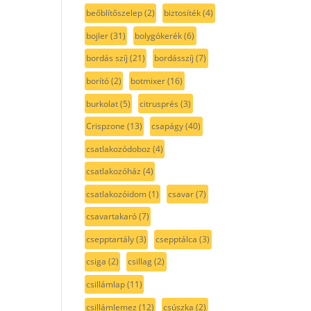
beőblítőszelep
(2)
biztosíték
(4)
bojler
(31)
bolygókerék
(6)
bordás szíj
(21)
bordásszíj
(7)
borító
(2)
botmixer
(16)
burkolat
(5)
citrusprés
(3)
Crispzone
(13)
csapágy
(40)
csatlakozódoboz
(4)
csatlakozóház
(4)
csatlakozóidom
(1)
csavar
(7)
csavartakaró
(7)
csepptartály
(3)
csepptálca
(3)
csiga
(2)
csillag
(2)
csillámlap
(11)
csillámlemez
(12)
csúszka
(2)