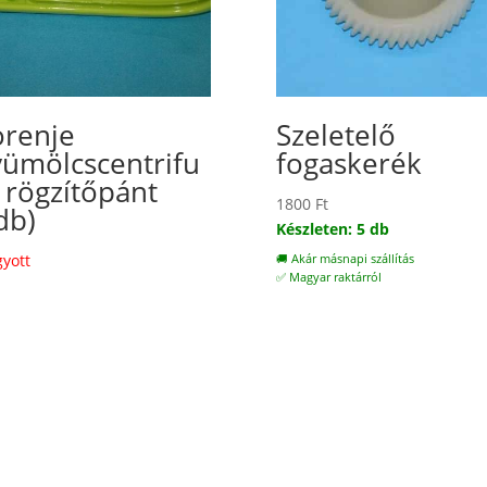
renje
Szeletelő
ümölcscentrifu
fogaskerék
 rögzítőpánt
1800
Ft
db)
Készleten: 5 db
gyott
🚚 Akár másnapi szállítás
✅ Magyar raktárról