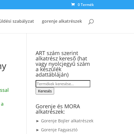
0 Termék
üldési szabályzat
gorenje alkatrészek
ART szám szerint
alkatrész kereső (hat
ny
vagy nyolcjegyű szám
a készülék
adattábláján)
Keresés
ssal
a
Keresés
következőre:
 a
Gorenje és MORA
alkatrészek:
► Gorenje Bojler alkatrészek
► Gorenje Fagyasztó