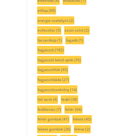
elektróda
(8)
elválasztó
(1)
előlap
(60)
energia szabályzó
(2)
evőeszköz
(5)
ezüst színű
(2)
facsarókúp
(1)
fagadó
(1)
fagyasztó
(182)
fagyasztó belső ajtók
(35)
fagyasztófiók
(45)
fagyasztóláda
(27)
fagyasztószekrény
(14)
fali tartó
(4)
fedél
(38)
fedőlemez
(7)
fehér
(64)
fehér gombok
(41)
fekete
(45)
fekete gombok
(26)
felirat
(2)