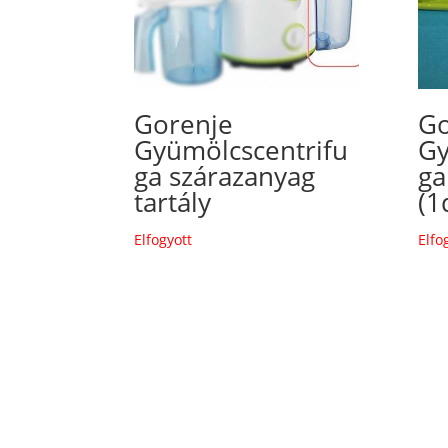
Gorenje
Go
Gyümölcscentrifu
Gy
ga szárazanyag
ga
tartály
(1
Elfogyott
Elfo