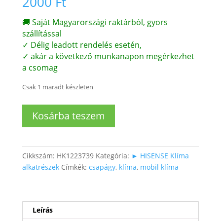
2000
Ft
🚚 Saját Magyarországi raktárból, gyors
szállítással
✓ Délig leadott rendelés esetén,
✓ akár a következő munkanapon megérkezhet
a csomag
Csak 1 maradt készleten
Split
Kosárba teszem
Klíma
berendezés
mókus
kerék
Cikkszám:
HK1223739
Kategória:
► HISENSE Klíma
hajtás
alkatrészek
Címkék:
csapágy
,
klíma
,
mobil klíma
elleni
csapágy
mennyiség
Leírás