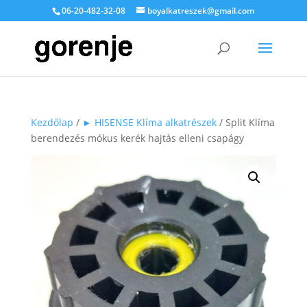
06-20-482-32-08
boyalkatreszek@gmail.com
Kezdőlap
/
► HISENSE Klíma alkatrészek
/ Split Klíma
berendezés mókus kerék hajtás elleni csapágy