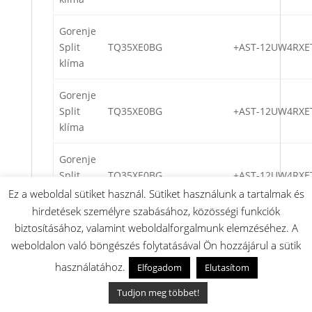
Gorenje
Split
TQ35XE0BG
+AST-12UW4RXE
klíma
Gorenje
Split
TQ35XE0BG
+AST-12UW4RXE
klíma
Gorenje
Split
TQ35XE0BG
+AST-12UW4RXE
klíma
Ez a weboldal sütiket használ. Sütiket használunk a tartalmak és
hirdetések személyre szabásához, közösségi funkciók
Gorenje
biztosításához, valamint weboldalforgalmunk elemzéséhez. A
Split
TQ35XE0BG
+AST-12UW4RXE
weboldalon való böngészés folytatásával Ön hozzájárul a sütik
klíma
használatához.
Elfogadom
Elutasítom
Gorenje
Tudjon meg többet!
Split
TQ35XE0BG
+AST-12UW4RXE