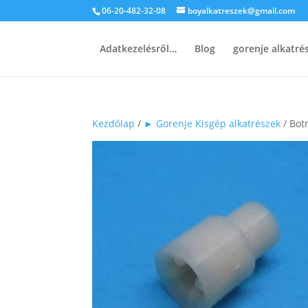
06-20-482-32-08
boyalkatreszek@gmail.com
Adatkezelésről…
Blog
gorenje alkatr
Kezdőlap
/
► Gorenje Kisgép alkatrészek
/ Bot