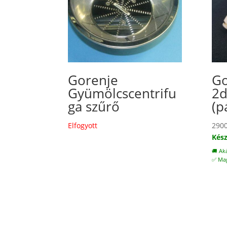
Gorenje
Go
Gyümölcscentrifu
2d
ga szűrő
(p
Elfogyott
290
Kész
🚚 Ak
✅ Mag