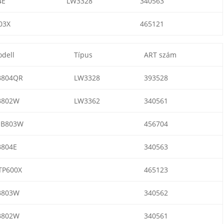
4E
LW3328
340563
03X
465121
dell
Típus
ART szám
B804QR
LW3328
393528
B802W
LW3362
340561
HB803W
456704
804E
340563
TP600X
465123
B803W
340562
B802W
340561