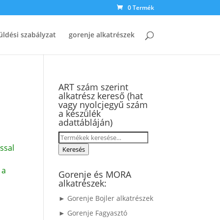
0 Termék
üldési szabályzat
gorenje alkatrészek
ART szám szerint
alkatrész kereső (hat
vagy nyolcjegyű szám
a készülék
adattábláján)
Keresés
ssal
a
Keresés
következőre:
 a
Gorenje és MORA
alkatrészek:
► Gorenje Bojler alkatrészek
► Gorenje Fagyasztó