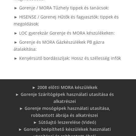
► Gorenje / MORA Tűzhely tippek és tanácsok:
► HISENSE / Gorenej Hűtők és fagyasztók: tippek és
megoldások:
► LOC gyerekzár Gorenje és MORA készülékeken:
► Gorenje és MORA Gázkészülékek PB gázra
átalakítása:
► Kenyérsütő bordásszíjak: Hossz és szélesség infók
► 2008 előtti MORA készülékek
► Gorenje Szárítógépek használati utasítása és
alkatrészei
► Gorenje mosógépek használati utasítása,
robbantott ábrája és alkatrészei
► Sütőajtó leszerelése (Videó)
► Gorenje beépíthető készülékek használati