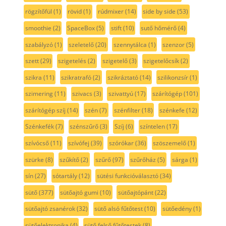
rögzítőfül
(1)
rövid
(1)
rúdmixer
(14)
side by side
(53)
smoothie
(2)
SpaceBox
(5)
stift
(10)
sutő hőmérő
(4)
szabályzó
(1)
szeletelő
(20)
szennytálca
(1)
szenzor
(5)
szett
(29)
szigetelés
(2)
szigetelő
(3)
szigetelőcsík
(2)
szikra
(11)
szikratrafó
(2)
szikráztató
(14)
szilikonzsír
(1)
szimering
(11)
szivacs
(3)
szivattyú
(17)
szárítógép
(101)
szárítógép szíj
(14)
szén
(7)
szénfilter
(18)
szénkefe
(12)
Szénkefék
(7)
szénszűrő
(3)
Szíj
(6)
színtelen
(17)
szívócső
(11)
szívófej
(39)
szórókar
(36)
szöszemelő
(1)
szürke
(8)
szűkítő
(2)
szűrő
(97)
szűrőház
(5)
sárga
(1)
sín
(27)
sótartály
(12)
sütési funkcióválasztó
(34)
sütő
(377)
sütőajtó gumi
(10)
sütőajtópánt
(22)
sütőajtó zsanérok
(32)
sütő alsó fűtőtest
(10)
sütőedény
(1)
sütőelektronika
(4)
sütő felső fűtőtestek
(8)