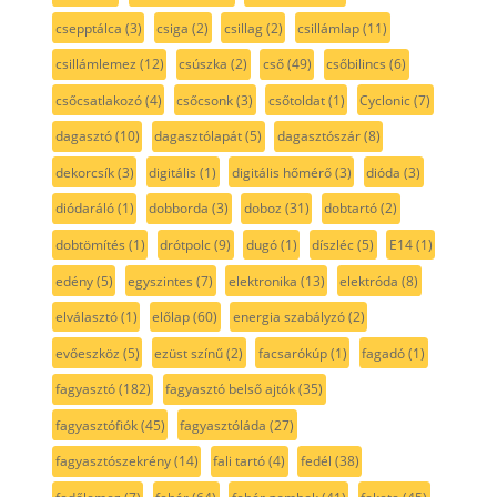
csepptálca
(3)
csiga
(2)
csillag
(2)
csillámlap
(11)
csillámlemez
(12)
csúszka
(2)
cső
(49)
csőbilincs
(6)
csőcsatlakozó
(4)
csőcsonk
(3)
csőtoldat
(1)
Cyclonic
(7)
dagasztó
(10)
dagasztólapát
(5)
dagasztószár
(8)
dekorcsík
(3)
digitális
(1)
digitális hőmérő
(3)
dióda
(3)
diódaráló
(1)
dobborda
(3)
doboz
(31)
dobtartó
(2)
dobtömítés
(1)
drótpolc
(9)
dugó
(1)
díszléc
(5)
E14
(1)
edény
(5)
egyszintes
(7)
elektronika
(13)
elektróda
(8)
elválasztó
(1)
előlap
(60)
energia szabályzó
(2)
evőeszköz
(5)
ezüst színű
(2)
facsarókúp
(1)
fagadó
(1)
fagyasztó
(182)
fagyasztó belső ajtók
(35)
fagyasztófiók
(45)
fagyasztóláda
(27)
fagyasztószekrény
(14)
fali tartó
(4)
fedél
(38)