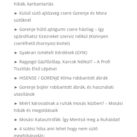
hibák, karbantartás
► Külső sütő ajtóüveg csere Gorenje és Mora
sütőknél
► Gorenje hűtő ajtógumi csere házilag – így
spórolhatsz tízezreket szerviz nélkül (Könnyen
cserélhető (hornyos) kivitel)
► Gyakran Ismételt Kérdések (GYIK)
► Ragyogó Gázfőzőlap, Karcok Nélkül? – A Profi
Tisztítás Első Lépései
► HISENSE / GORENJE klíma robbantott ábrák
► Gorenje bojler robbantott ábrák, és használati
utasítások
► Miért károsodnak a ruhák mosás közben? – Mosási
hibák és megoldásaik
► Mosási Katasztrófák: Így Mentsd meg a Ruháidat!
► 4 sütési hiba ami lehet hogy nem sütő
meghibásodás: