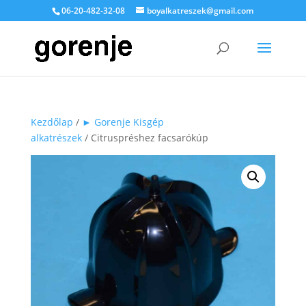
06-20-482-32-08
boyalkatreszek@gmail.com
Kezdőlap
/
► Gorenje Kisgép
alkatrészek
/ Citruspréshez facsarókúp