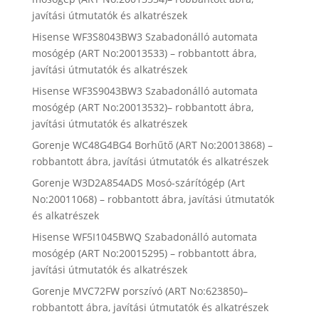
javítási útmutatók és alkatrészek
Hisense WF3S8043BW3 Szabadonálló automata
mosógép (ART No:20013533) – robbantott ábra,
javítási útmutatók és alkatrészek
Hisense WF3S9043BW3 Szabadonálló automata
mosógép (ART No:20013532)– robbantott ábra,
javítási útmutatók és alkatrészek
Gorenje WC48G4BG4 Borhűtő (ART No:20013868) –
robbantott ábra, javítási útmutatók és alkatrészek
Gorenje W3D2A854ADS Mosó-szárítógép (Art
No:20011068) – robbantott ábra, javítási útmutatók
és alkatrészek
Hisense WF5I1045BWQ Szabadonálló automata
mosógép (ART No:20015295) – robbantott ábra,
javítási útmutatók és alkatrészek
Gorenje MVC72FW porszívó (ART No:623850)–
robbantott ábra, javítási útmutatók és alkatrészek