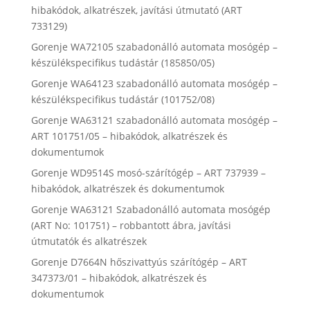
hibakódok, alkatrészek, javítási útmutató (ART
733129)
Gorenje WA72105 szabadonálló automata mosógép –
készülékspecifikus tudástár (185850/05)
Gorenje WA64123 szabadonálló automata mosógép –
készülékspecifikus tudástár (101752/08)
Gorenje WA63121 szabadonálló automata mosógép –
ART 101751/05 – hibakódok, alkatrészek és
dokumentumok
Gorenje WD9514S mosó-szárítógép – ART 737939 –
hibakódok, alkatrészek és dokumentumok
Gorenje WA63121 Szabadonálló automata mosógép
(ART No: 101751) – robbantott ábra, javítási
útmutatók és alkatrészek
Gorenje D7664N hőszivattyús szárítógép – ART
347373/01 – hibakódok, alkatrészek és
dokumentumok