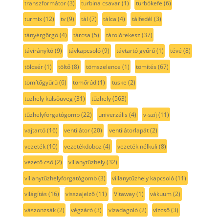
transzformátor
(3)
turbina csavar
(1)
turbókefe
(6)
turmix
(12)
tv
(9)
tál
(7)
tálca
(4)
tálfedél
(3)
tányérgörgő
(4)
tárcsa
(5)
tárolórekesz
(37)
távirányító
(9)
távkapcsoló
(9)
távtartó gyűrű
(1)
tévé
(8)
tölcsér
(1)
töltő
(8)
tömszelence
(1)
tömítés
(67)
tömítőgyűrű
(6)
tömőrúd
(1)
tüske
(2)
tüzhely külsőüveg
(31)
tűzhely
(563)
tűzhelyforgatógomb
(22)
univerzális
(4)
v-szíj
(11)
vajtartó
(16)
ventilátor
(20)
ventilátorlapát
(2)
vezeték
(10)
vezetékdoboz
(4)
vezeték nélküli
(8)
vezető cső
(2)
villanytűzhely
(32)
villanytűzhelyforgatógomb
(3)
villanytűzhely kapcsoló
(11)
világítás
(16)
visszajelző
(11)
Vitaway
(1)
vákuum
(2)
vászonzsák
(2)
végzáró
(3)
vízadagoló
(2)
vízcső
(3)