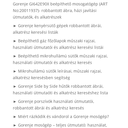
Gorenje GI642E90X beépíthető mosogatógép (ART
No:20011937)- robbantott ábra, házi javítási
útmutatók, és alkatrészek
► Gorenje kenyérsütő gépek robbantott ábrái,
alkatrész keresési listák
► Beépíthető gáz főzőlapok műszaki rajzai,
használati útmutatói és alkatrész keresési listái
► Beépíthető mikrohullámú sütők műszaki rajzai,
használati útmutatói és alkatrész keresés
► Mikrohullámú sütők leírásai, műszaki rajzai,
alkatrész keresésben segítség
► Gorenje Side by Side hűtők robbantott ábrái,
használati útmutaóti és alkatrész kereséshez lista
► Gorenje porszívók használati útmutatói,
robbantott ábrái és alkatrész keresés
► Miért rázkódik és vándorol a Gorenje mosógép?
► Gorenje mosógép – teljes útmutató: használat,