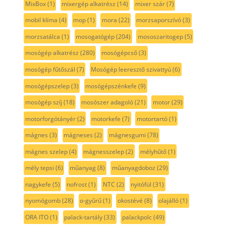
MixBox
(1)
mixergép alkatrész
(14)
mixer szár
(7)
mobil klíma
(4)
mop
(1)
mora
(22)
morzsaporszívó
(3)
morzsatálca
(1)
mosogatógép
(204)
mososzaritogep
(5)
mosógép alkatrész
(280)
mosógépcső
(3)
mosógép fűtőszál
(7)
Mosógép leeresztő szivattyú
(6)
mosógépszelep
(3)
mosógépszénkefe
(9)
mosógép szíj
(18)
mosószer adagoló
(21)
motor
(29)
motorforgótányér
(2)
motorkefe
(7)
motortartó
(1)
mágnes
(3)
mágneses
(2)
mágnesgumi
(78)
mágnes szelep
(4)
mágnesszelep
(2)
mélyhűtő
(1)
mély tepsi
(6)
műanyag
(8)
műanyagdoboz
(29)
nagykefe
(5)
nofrost
(1)
NTC
(2)
nyitófül
(31)
nyomógomb
(28)
o-gyűrű
(1)
okostévé
(8)
olajálló
(1)
ORA ITO
(1)
palack-tartály
(33)
palackpolc
(49)