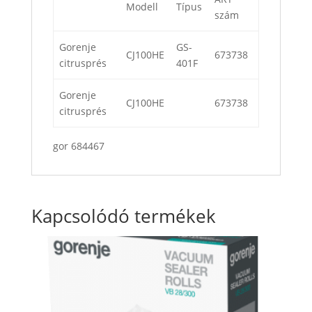
Modell
Típus
szám
Gorenje
GS-
CJ100HE
673738
citrusprés
401F
Gorenje
CJ100HE
673738
citrusprés
gor 684467
Kapcsolódó termékek