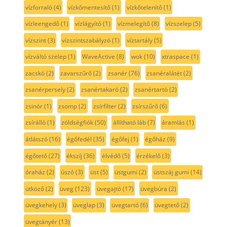
vízforraló
(4)
vízkőmentesítő
(1)
vízkőtelenítő
(1)
vízleengedő
(1)
vízlágyító
(1)
vízmelegítő
(8)
vízszelep
(5)
vízszint
(3)
vízszintszabályzó
(1)
víztartály
(5)
vízváltó szelep
(1)
WaveActive
(8)
wok
(10)
xtraspace
(1)
zacskó
(2)
zavarszűrő
(2)
zsanér
(76)
zsanéralátét
(2)
zsanérpersely
(2)
zsanértakaró
(2)
zsanértartó
(2)
zsinór
(1)
zsomp
(2)
zsírfilter
(2)
zsírszűrő
(6)
zsírálló
(1)
zöldségfiók
(50)
állítható láb
(7)
áramlás
(1)
átlátszó
(16)
égőfedél
(35)
égőfej
(1)
égőház
(9)
égőtető
(27)
ékszíj
(36)
élvédő
(5)
érzékelő
(3)
óraház
(2)
úszó
(3)
üst
(5)
üstgumi
(2)
üstszáj gumi
(14)
ütköző
(2)
üveg
(123)
üvegajtó
(17)
üvegbúra
(2)
üvegkehely
(3)
üveglap
(3)
üvegtartó
(6)
üvegtető
(2)
üvegtányér
(13)