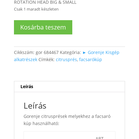
ROTATION HEAD BIG & SMALL
Csak 1 maradt készleten
Citruspréshez
Kosárba teszem
facsarókúp
mennyiség
Cikkszám:
gor 684467
Kategória:
► Gorenje Kisgép
alkatrészek
Címkék:
citrusprés
,
facsarókúp
Leírás
Leírás
Gorenje citrusprések melyekhez a facsaró
kúp használható:
ART