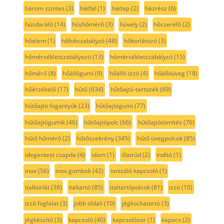
három szintes
(3)
hátfal
(1)
hátlap
(2)
házrész
(6)
húsdaráló
(14)
húshőmérő
(3)
hüvely
(2)
hőcserélő
(2)
hőelem
(1)
hőfokszabályzó
(48)
hőkorlátozó
(3)
hőmérsékletszabályozó
(13)
hőmérsékletszabályzó
(15)
hőmérő
(8)
hőállógumi
(9)
hőálló izzó
(4)
hőállóüveg
(18)
hőérzékelő
(17)
hűtő
(634)
hűtőajtó-tartozék
(69)
hűtőajtó fogantyúk
(23)
hűtőajtógumi
(77)
hűtőajtógumik
(46)
hűtőajtópolc
(66)
hűtőajtótömítés
(76)
hűtő hőmérő
(2)
hűtőszekrény
(345)
hűtő üvegpolcok
(85)
idegentest csapda
(4)
idom
(1)
illatrúd
(2)
indító
(1)
inox
(56)
inox gombok
(42)
ionizáló kapcsoló
(1)
italkorlát
(38)
italtartó
(85)
italtartópolcok
(81)
izzó
(10)
izzó foglalat
(3)
jobb oldali
(10)
jégkockatartó
(3)
jégkészítő
(3)
kapcsoló
(40)
kapcsolósor
(1)
kapocs
(2)