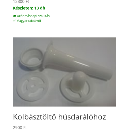
13800
Ft
Készleten: 13 db
🚚 Akár másnapi szállítás
✅ Magyar raktárról
Kolbásztöltő húsdarálóhoz
2900
Ft