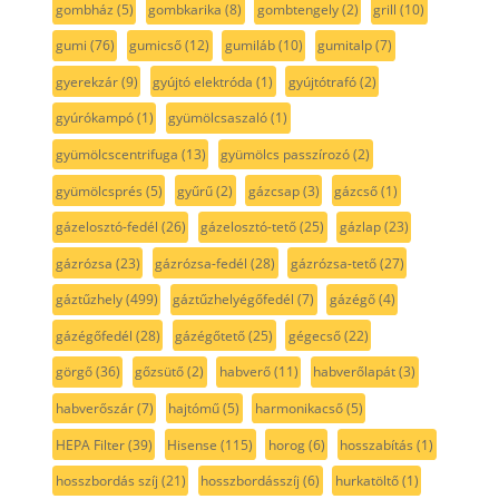
gombház
(5)
gombkarika
(8)
gombtengely
(2)
grill
(10)
gumi
(76)
gumicső
(12)
gumiláb
(10)
gumitalp
(7)
gyerekzár
(9)
gyújtó elektróda
(1)
gyújtótrafó
(2)
gyúrókampó
(1)
gyümölcsaszaló
(1)
gyümölcscentrifuga
(13)
gyümölcs passzírozó
(2)
gyümölcsprés
(5)
gyűrű
(2)
gázcsap
(3)
gázcső
(1)
gázelosztó-fedél
(26)
gázelosztó-tető
(25)
gázlap
(23)
gázrózsa
(23)
gázrózsa-fedél
(28)
gázrózsa-tető
(27)
gáztűzhely
(499)
gáztűzhelyégőfedél
(7)
gázégő
(4)
gázégőfedél
(28)
gázégőtető
(25)
gégecső
(22)
görgő
(36)
gőzsütő
(2)
habverő
(11)
habverőlapát
(3)
habverőszár
(7)
hajtómű
(5)
harmonikacső
(5)
HEPA Filter
(39)
Hisense
(115)
horog
(6)
hosszabítás
(1)
hosszbordás szíj
(21)
hosszbordásszíj
(6)
hurkatöltő
(1)