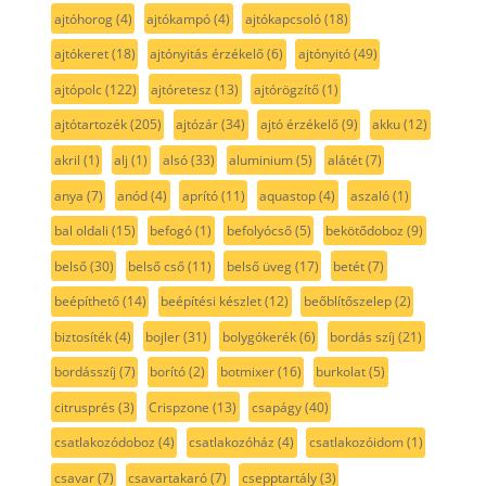
ajtóhorog
(4)
ajtókampó
(4)
ajtókapcsoló
(18)
ajtókeret
(18)
ajtónyitás érzékelő
(6)
ajtónyitó
(49)
ajtópolc
(122)
ajtóretesz
(13)
ajtórögzítő
(1)
ajtótartozék
(205)
ajtózár
(34)
ajtó érzékelő
(9)
akku
(12)
akril
(1)
alj
(1)
alsó
(33)
aluminium
(5)
alátét
(7)
anya
(7)
anód
(4)
aprító
(11)
aquastop
(4)
aszaló
(1)
bal oldali
(15)
befogó
(1)
befolyócső
(5)
bekötődoboz
(9)
belső
(30)
belső cső
(11)
belső üveg
(17)
betét
(7)
beépíthető
(14)
beépítési készlet
(12)
beőblítőszelep
(2)
biztosíték
(4)
bojler
(31)
bolygókerék
(6)
bordás szíj
(21)
bordásszíj
(7)
borító
(2)
botmixer
(16)
burkolat
(5)
citrusprés
(3)
Crispzone
(13)
csapágy
(40)
csatlakozódoboz
(4)
csatlakozóház
(4)
csatlakozóidom
(1)
csavar
(7)
csavartakaró
(7)
csepptartály
(3)