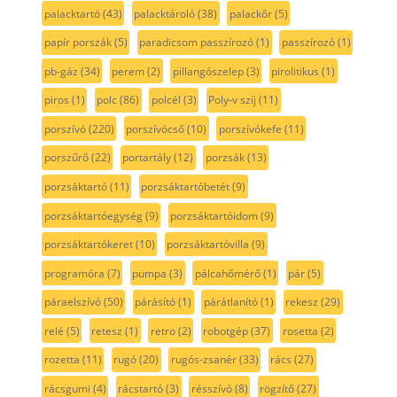
palacktartó
(43)
palacktároló
(38)
palackőr
(5)
papír porszák
(5)
paradicsom passzírozó
(1)
passzírozó
(1)
pb-gáz
(34)
perem
(2)
pillangószelep
(3)
pirolitikus
(1)
piros
(1)
polc
(86)
polcél
(3)
Poly-v szíj
(11)
porszívó
(220)
porszívócső
(10)
porszívókefe
(11)
porszűrő
(22)
portartály
(12)
porzsák
(13)
porzsáktartó
(11)
porzsáktartóbetét
(9)
porzsáktartóegység
(9)
porzsáktartóidom
(9)
porzsáktartókeret
(10)
porzsáktartóvilla
(9)
programóra
(7)
pumpa
(3)
pálcahőmérő
(1)
pár
(5)
páraelszívó
(50)
párásító
(1)
párátlanító
(1)
rekesz
(29)
relé
(5)
retesz
(1)
retro
(2)
robotgép
(37)
rosetta
(2)
rozetta
(11)
rugó
(20)
rugós-zsanér
(33)
rács
(27)
rácsgumi
(4)
rácstartó
(3)
résszívó
(8)
rögzítő
(27)