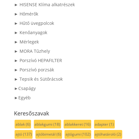
► HISENSE Klíma alkatrészek
► Hőmérők
► Hűtő üvegpolcok
► Kenőanyagok
► Mérlegek
► MORA Tűzhely
► Porszívó HEPAFILTER
► Porszívó porzsák
► Tepsik és Sütőrácsok
►Csapágy
►Egyéb
Keresőszavak
ablak
(6)
ablakgumi
(18)
ablakkeret
(16)
adapter
(1)
ajtó
(137)
ajtóbimetál
(6)
ajtógumi
(102)
ajtóhatároló
(2)