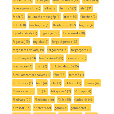
fedőlemez
(7)
fehér
(64)
fehér gombok
(41)
fekete
(45)
fekete gombok
(26)
felirat
(2)
felmosó
(2)
felső
(31)
feltét
(2)
felültöltős mosógép
(1)
filter
(50)
filterház
(2)
fiók
(160)
fiók fogadó
(1)
flexibiliscső
(12)
fogadó
(4)
fogadó hüvely
(1)
fogantyú
(60)
fogaskerék
(10)
fogasszíj
(5)
foglalat
(2)
forgatógomb
(135)
forgókefés szívófej
(9)
forgókerék
(6)
forgónyárs
(1)
forgótányér
(23)
forróvíztároló
(9)
FreezeBox
(6)
FreshZone
(4)
front
(2)
funkcióválasztó
(35)
furdulatszámszabályzó
(1)
fém
(33)
fémcső
(1)
fémkapocs
(1)
fésű
(4)
fólia
(3)
földgáz
(11)
fúvóka
(42)
fúvóka szett
(8)
fül
(32)
főkapcsoló
(2)
főzőlap
(64)
főzőrács
(24)
főzőzóna
(10)
fűtés
(25)
fűtőbetét
(46)
fűtőszál
(36)
fűtőtest
(32)
gomb
(3)
gombbetét
(2)