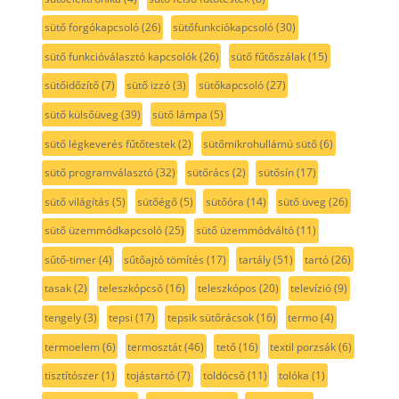
sütő forgókapcsoló
(26)
sütőfunkciókapcsoló
(30)
sütő funkcióválasztó kapcsolók
(26)
sütő fűtőszálak
(15)
sütőidőzítő
(7)
sütő izzó
(3)
sütőkapcsoló
(27)
sütő külsőüveg
(39)
sütő lámpa
(5)
sütő légkeverés fűtőtestek
(2)
sütőmikrohullámú sütő
(6)
sütő programválasztó
(32)
sütőrács
(2)
sütősín
(17)
sütő világítás
(5)
sütőégő
(5)
sütőóra
(14)
sütő üveg
(26)
sütő üzemmódkapcsoló
(25)
sütő üzemmódváltó
(11)
sűtő-timer
(4)
sűtőajtó tömítés
(17)
tartály
(51)
tartó
(26)
tasak
(2)
teleszkópcső
(16)
teleszkópos
(20)
televízió
(9)
tengely
(3)
tepsi
(17)
tepsik sütőrácsok
(16)
termo
(4)
termoelem
(6)
termosztát
(46)
tető
(16)
textil porzsák
(6)
tisztítószer
(1)
tojástartó
(7)
toldócső
(11)
tolóka
(1)