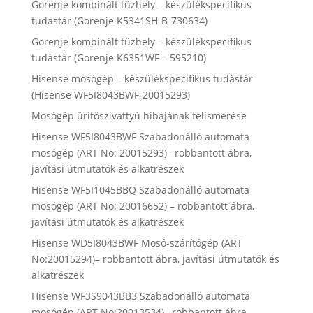
Gorenje kombinált tűzhely – készülékspecifikus
tudástár (Gorenje K5341SH-B-730634)
Gorenje kombinált tűzhely – készülékspecifikus
tudástár (Gorenje K6351WF – 595210)
Hisense mosógép – készülékspecifikus tudástár
(Hisense WF5I8043BWF-20015293)
Mosógép ürítőszivattyú hibájának felismerése
Hisense WF5I8043BWF Szabadonálló automata
mosógép (ART No: 20015293)– robbantott ábra,
javítási útmutatók és alkatrészek
Hisense WF5I1045BBQ Szabadonálló automata
mosógép (ART No: 20016652) – robbantott ábra,
javítási útmutatók és alkatrészek
Hisense WD5I8043BWF Mosó-szárítógép (ART
No:20015294)– robbantott ábra, javítási útmutatók és
alkatrészek
Hisense WF3S9043BB3 Szabadonálló automata
mosógép (ART No:20013534)– robbantott ábra,