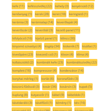
kefe
(11)
kefésszívófej
(22)
kehely
(3)
kenyérsütő
(12)
kenőanyag
(1)
kerek
(28)
keret
(18)
keringtető
(1)
kerámia
(3)
kerámialap
(14)
keverőlapát
(4)
keverőszár
(2)
keverőtál
(3)
kezelő panel
(11)
kifolyócső
(16)
kijelző panel
(1)
kilincs
(30)
kinyomó szivattyú
(4)
kisgép
(34)
kiskerék
(7)
kisállat
(1)
kivetőpánt
(23)
kivezető cső
(1)
klixon
(4)
klíma
(4)
kolbásztöltő
(2)
kombinált kefe
(23)
kombináltszívófej
(22)
komplett
(16)
kompresszor
(4)
kondenzátor
(14)
konyhai mérleg
(1)
korlát
(6)
koronafűtés
(3)
koszorú fűtőszál
(3)
kosár
(34)
kosársín
(3)
kupak
(5)
kuplung
(8)
kutyaszőr
(1)
kábel
(9)
kábeldob
(1)
kávédaráló
(3)
kávéfőző
(1)
kémény
(1)
kés
(16)
késtisztító
(1)
készlet
(38)
kétszintes
(4)
kézimixer
(5)