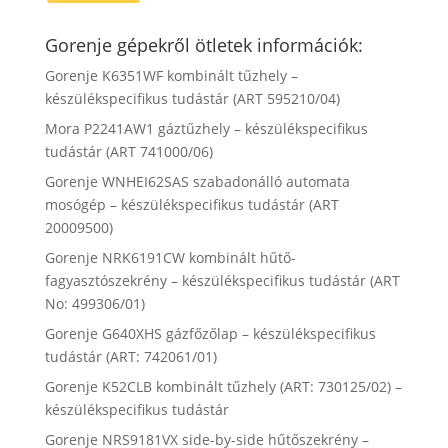
Gorenje gépekről ötletek információk:
Gorenje K6351WF kombinált tűzhely –
készülékspecifikus tudástár (ART 595210/04)
Mora P2241AW1 gáztűzhely – készülékspecifikus
tudástár (ART 741000/06)
Gorenje WNHEI62SAS szabadonálló automata
mosógép – készülékspecifikus tudástár (ART
20009500)
Gorenje NRK6191CW kombinált hűtő-
fagyasztószekrény – készülékspecifikus tudástár (ART
No: 499306/01)
Gorenje G640XHS gázfőzőlap – készülékspecifikus
tudástár (ART: 742061/01)
Gorenje K52CLB kombinált tűzhely (ART: 730125/02) –
készülékspecifikus tudástár
Gorenje NRS9181VX side-by-side hűtőszekrény –