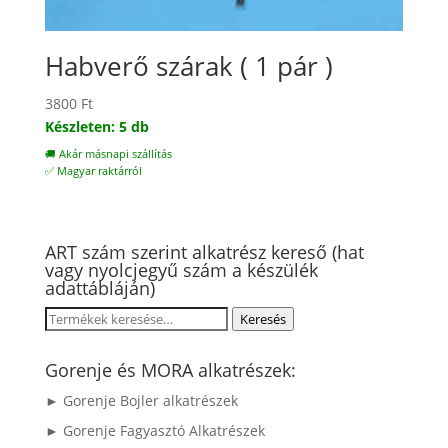
Habverő szárak ( 1 pár )
3800
Ft
Készleten: 5 db
🚚 Akár másnapi szállítás
✅ Magyar raktárról
ART szám szerint alkatrész kereső (hat
vagy nyolcjegyű szám a készülék
adattábláján)
Keresés
Keresés
a
következőre:
Gorenje és MORA alkatrészek:
► Gorenje Bojler alkatrészek
► Gorenje Fagyasztó Alkatrészek