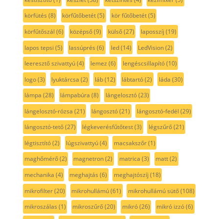
körfütés
(8)
körfűtőbetét
(5)
kör fűtőbetét
(5)
körfűtőszál
(6)
középső
(9)
külső
(27)
laposszíj
(19)
lapos tepsi
(5)
lassúprés
(6)
led
(14)
LedVision
(2)
leeresztő szivattyú
(4)
lemez
(6)
lengéscsillapító
(10)
logo
(3)
lyuktárcsa
(2)
láb
(12)
lábtartó
(2)
láda
(30)
lámpa
(28)
lámpabúra
(8)
lángelosztó
(23)
lángelosztó-rózsa
(21)
lángosztó
(21)
lángosztó-fedél
(29)
lángosztó-tető
(27)
légkeverésfűtőtest
(3)
légszűrő
(21)
légtisztító
(2)
lúgszivattyú
(4)
macsakszőr
(1)
maghőmérő
(2)
magnetron
(2)
matrica
(3)
matt
(2)
mechanika
(4)
meghajtás
(6)
meghajtószíj
(18)
mikrofilter
(20)
mikrohullámú
(61)
mikrohullámú sütő
(108)
mikroszálas
(1)
mikroszűrő
(20)
mikró
(26)
mikró izzó
(6)