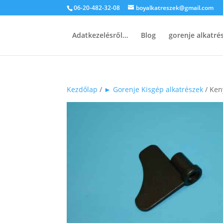
06-20-482-32-08
boyalkatreszek@gmail.com
Adatkezelésről…
Blog
gorenje alkatr
Kezdőlap
/
► Gorenje Kisgép alkatrészek
/ Ken