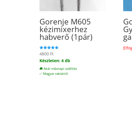
Gorenje M605
Go
kézimixerhez
Gy
habverő (1pár)
ga
Elfo
4800
Ft
Értékelés:
5.00
Készleten: 4 db
/ 5
🚚 Akár másnapi szállítás
✅ Magyar raktárról