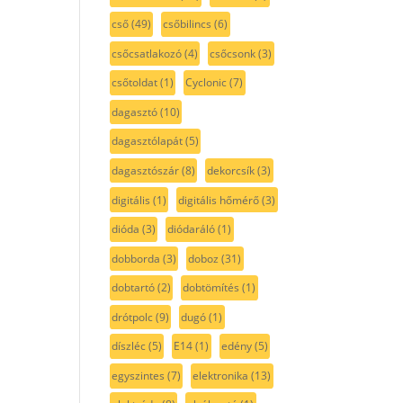
cső
(49)
csőbilincs
(6)
csőcsatlakozó
(4)
csőcsonk
(3)
csőtoldat
(1)
Cyclonic
(7)
dagasztó
(10)
dagasztólapát
(5)
dagasztószár
(8)
dekorcsík
(3)
digitális
(1)
digitális hőmérő
(3)
dióda
(3)
diódaráló
(1)
dobborda
(3)
doboz
(31)
dobtartó
(2)
dobtömítés
(1)
drótpolc
(9)
dugó
(1)
díszléc
(5)
E14
(1)
edény
(5)
egyszintes
(7)
elektronika
(13)