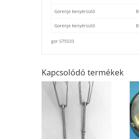
Gorenje kenyérsütő
B
Gorenje kenyérsütő
B
gor 575533
Kapcsolódó termékek