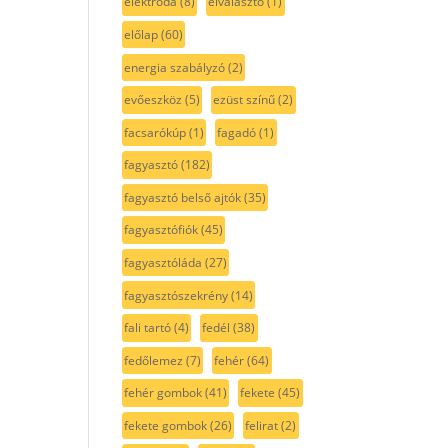
elektróda
(8)
elválasztó
(1)
előlap
(60)
energia szabályzó
(2)
evőeszköz
(5)
ezüst színű
(2)
facsarókúp
(1)
fagadó
(1)
fagyasztó
(182)
fagyasztó belső ajtók
(35)
fagyasztófiók
(45)
fagyasztóláda
(27)
fagyasztószekrény
(14)
fali tartó
(4)
fedél
(38)
fedőlemez
(7)
fehér
(64)
fehér gombok
(41)
fekete
(45)
fekete gombok
(26)
felirat
(2)