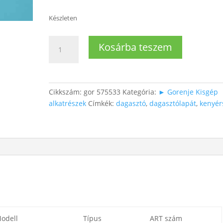
Készleten
Kenyérsütő
Kosárba teszem
dagasztólapát
mennyiség
Cikkszám:
gor 575533
Kategória:
► Gorenje Kisgép
alkatrészek
Címkék:
dagasztó
,
dagasztólapát
,
kenyér
odell
Típus
ART szám