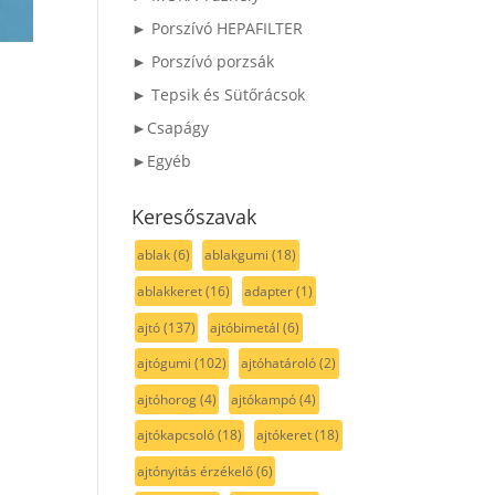
► Porszívó HEPAFILTER
► Porszívó porzsák
► Tepsik és Sütőrácsok
►Csapágy
►Egyéb
Keresőszavak
ablak
(6)
ablakgumi
(18)
ablakkeret
(16)
adapter
(1)
ajtó
(137)
ajtóbimetál
(6)
ajtógumi
(102)
ajtóhatároló
(2)
ajtóhorog
(4)
ajtókampó
(4)
ajtókapcsoló
(18)
ajtókeret
(18)
ajtónyitás érzékelő
(6)