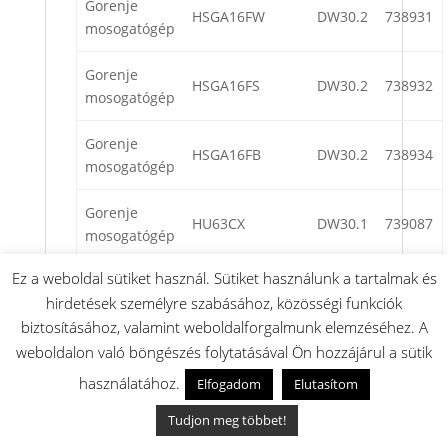
Gorenje
HSGA16FW
DW30.2
738931
mosogatógép
Gorenje
HSGA16FS
DW30.2
738932
mosogatógép
Gorenje
HSGA16FB
DW30.2
738934
mosogatógép
Gorenje
HU63CX
DW30.1
739087
mosogatógép
Ez a weboldal sütiket használ. Sütiket használunk a tartalmak és
Gorenje
HU63CBX
DW30.1
739088
hirdetések személyre szabásához, közösségi funkciók
mosogatógép
biztosításához, valamint weboldalforgalmunk elemzéséhez. A
Gorenje
weboldalon való böngészés folytatásával Ön hozzájárul a sütik
HU63CW
DW30.1
739115
mosogatógép
használatához.
Elfogadom
Elutasítom
Gorenje
Tudjon meg többet!
HF63SC
DW30.1
739116
mosogatógép