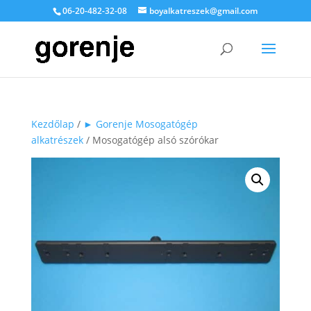
06-20-482-32-08
boyalkatreszek@gmail.com
Kezdőlap
/
► Gorenje Mosogatógép
alkatrészek
/ Mosogatógép alsó szórókar