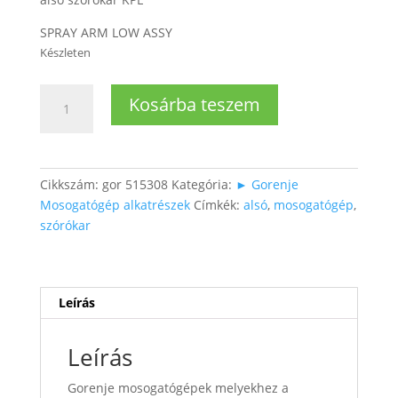
SPRAY ARM LOW ASSY
Készleten
Mosogatógép
Kosárba teszem
alsó
szórókar
mennyiség
Cikkszám:
gor 515308
Kategória:
► Gorenje
Mosogatógép alkatrészek
Címkék:
alsó
,
mosogatógép
,
szórókar
Leírás
Leírás
Gorenje mosogatógépek melyekhez a