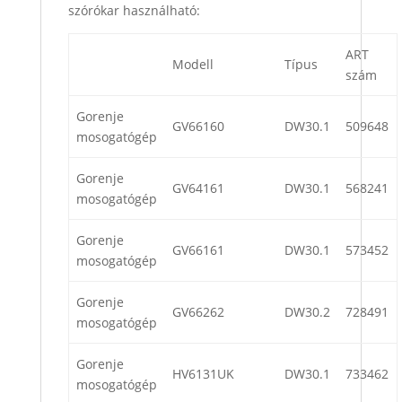
szórókar használható:
ART
Modell
Típus
szám
Gorenje
GV66160
DW30.1
509648
mosogatógép
Gorenje
GV64161
DW30.1
568241
mosogatógép
Gorenje
GV66161
DW30.1
573452
mosogatógép
Gorenje
GV66262
DW30.2
728491
mosogatógép
Gorenje
HV6131UK
DW30.1
733462
mosogatógép