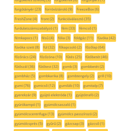
forgótányér
(23)
forróvíztároló
(9)
FreezeBox
(6)
FreshZone
(4)
front
(2)
funkcióválasztó
(35)
furdulatszámszabályzó
(1)
fém
(33)
fémcső
(1)
fémkapocs
(1)
fésű
(4)
fólia
(3)
földgáz
(11)
fúvóka
(42)
fúvóka szett
(8)
fül
(32)
főkapcsoló
(2)
főzőlap
(64)
főzőrács
(24)
főzőzóna
(10)
fűtés
(25)
fűtőbetét
(46)
fűtőszál
(36)
fűtőtest
(32)
gomb
(3)
gombbetét
(2)
gombház
(5)
gombkarika
(8)
gombtengely
(2)
grill
(10)
gumi
(76)
gumicső
(12)
gumiláb
(10)
gumitalp
(7)
gyerekzár
(9)
gyújtó elektróda
(1)
gyújtótrafó
(2)
gyúrókampó
(1)
gyümölcsaszaló
(1)
gyümölcscentrifuga
(13)
gyümölcs passzírozó
(2)
gyümölcsprés
(5)
gyűrű
(2)
gázcsap
(3)
gázcső
(1)