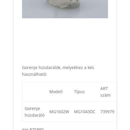
Gorenje húsdarálók, melyekhez a kés
használható:
ART
Modell
Típus
szám
Gorenje
MG1602W
MG1043DC
739979
húsdaráló
gor 875880