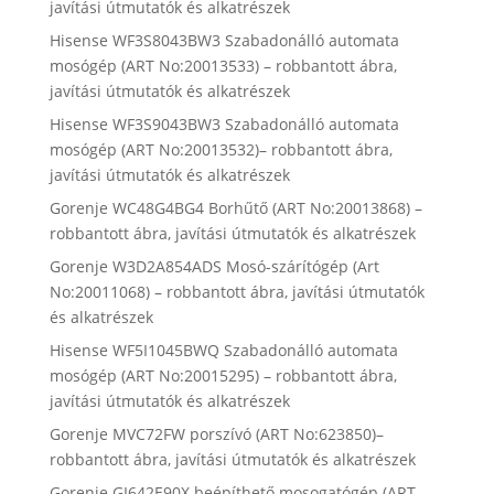
javítási útmutatók és alkatrészek
Hisense WF3S8043BW3 Szabadonálló automata
mosógép (ART No:20013533) – robbantott ábra,
javítási útmutatók és alkatrészek
Hisense WF3S9043BW3 Szabadonálló automata
mosógép (ART No:20013532)– robbantott ábra,
javítási útmutatók és alkatrészek
Gorenje WC48G4BG4 Borhűtő (ART No:20013868) –
robbantott ábra, javítási útmutatók és alkatrészek
Gorenje W3D2A854ADS Mosó-szárítógép (Art
No:20011068) – robbantott ábra, javítási útmutatók
és alkatrészek
Hisense WF5I1045BWQ Szabadonálló automata
mosógép (ART No:20015295) – robbantott ábra,
javítási útmutatók és alkatrészek
Gorenje MVC72FW porszívó (ART No:623850)–
robbantott ábra, javítási útmutatók és alkatrészek
Gorenje GI642E90X beépíthető mosogatógép (ART