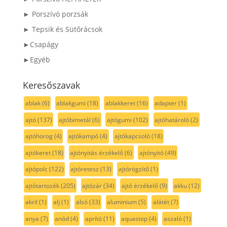
► Porszívó porzsák
► Tepsik és Sütőrácsok
►Csapágy
►Egyéb
Keresőszavak
ablak
(6)
ablakgumi
(18)
ablakkeret
(16)
adapter
(1)
ajtó
(137)
ajtóbimetál
(6)
ajtógumi
(102)
ajtóhatároló
(2)
ajtóhorog
(4)
ajtókampó
(4)
ajtókapcsoló
(18)
ajtókeret
(18)
ajtónyitás érzékelő
(6)
ajtónyitó
(49)
ajtópolc
(122)
ajtóretesz
(13)
ajtórögzítő
(1)
ajtótartozék
(205)
ajtózár
(34)
ajtó érzékelő
(9)
akku
(12)
akril
(1)
alj
(1)
alsó
(33)
aluminium
(5)
alátét
(7)
anya
(7)
anód
(4)
aprító
(11)
aquastop
(4)
aszaló
(1)