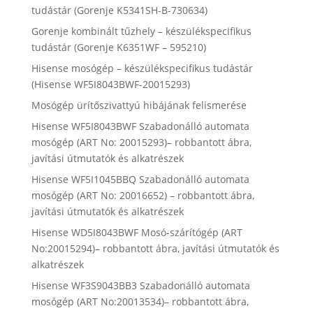
tudástár (Gorenje K5341SH-B-730634)
Gorenje kombinált tűzhely – készülékspecifikus
tudástár (Gorenje K6351WF – 595210)
Hisense mosógép – készülékspecifikus tudástár
(Hisense WF5I8043BWF-20015293)
Mosógép ürítőszivattyú hibájának felismerése
Hisense WF5I8043BWF Szabadonálló automata
mosógép (ART No: 20015293)– robbantott ábra,
javítási útmutatók és alkatrészek
Hisense WF5I1045BBQ Szabadonálló automata
mosógép (ART No: 20016652) – robbantott ábra,
javítási útmutatók és alkatrészek
Hisense WD5I8043BWF Mosó-szárítógép (ART
No:20015294)– robbantott ábra, javítási útmutatók és
alkatrészek
Hisense WF3S9043BB3 Szabadonálló automata
mosógép (ART No:20013534)– robbantott ábra,