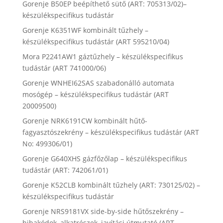
Gorenje B50EP beépíthető sütő (ART: 705313/02)–
készülékspecifikus tudástár
Gorenje K6351WF kombinált tűzhely –
készülékspecifikus tudástár (ART 595210/04)
Mora P2241AW1 gáztűzhely – készülékspecifikus
tudástár (ART 741000/06)
Gorenje WNHEI62SAS szabadonálló automata
mosógép – készülékspecifikus tudástár (ART
20009500)
Gorenje NRK6191CW kombinált hűtő-
fagyasztószekrény – készülékspecifikus tudástár (ART
No: 499306/01)
Gorenje G640XHS gázfőzőlap – készülékspecifikus
tudástár (ART: 742061/01)
Gorenje K52CLB kombinált tűzhely (ART: 730125/02) –
készülékspecifikus tudástár
Gorenje NRS9181VX side-by-side hűtőszekrény –
hibakódok, alkatrészek, javítási útmutató (ART