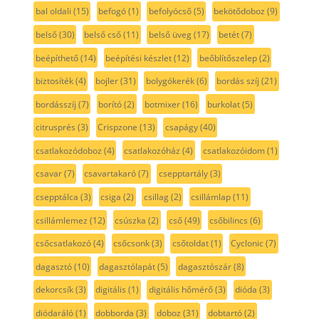
bal oldali
(15)
befogó
(1)
befolyócső
(5)
bekötődoboz
(9)
belső
(30)
belső cső
(11)
belső üveg
(17)
betét
(7)
beépíthető
(14)
beépítési készlet
(12)
beőblítőszelep
(2)
biztosíték
(4)
bojler
(31)
bolygókerék
(6)
bordás szíj
(21)
bordásszíj
(7)
borító
(2)
botmixer
(16)
burkolat
(5)
citrusprés
(3)
Crispzone
(13)
csapágy
(40)
csatlakozódoboz
(4)
csatlakozóház
(4)
csatlakozóidom
(1)
csavar
(7)
csavartakaró
(7)
csepptartály
(3)
csepptálca
(3)
csiga
(2)
csillag
(2)
csillámlap
(11)
csillámlemez
(12)
csúszka
(2)
cső
(49)
csőbilincs
(6)
csőcsatlakozó
(4)
csőcsonk
(3)
csőtoldat
(1)
Cyclonic
(7)
dagasztó
(10)
dagasztólapát
(5)
dagasztószár
(8)
dekorcsík
(3)
digitális
(1)
digitális hőmérő
(3)
dióda
(3)
diódaráló
(1)
dobborda
(3)
doboz
(31)
dobtartó
(2)