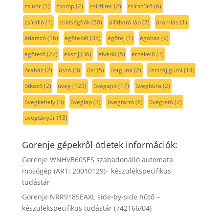
zsinór
(1)
zsomp
(2)
zsírfilter
(2)
zsírszűrő
(6)
zsírálló
(1)
zöldségfiók
(50)
állítható láb
(7)
áramlás
(1)
átlátszó
(16)
égőfedél
(35)
égőfej
(1)
égőház
(9)
égőtető
(27)
ékszíj
(36)
élvédő
(5)
érzékelő
(3)
óraház
(2)
úszó
(3)
üst
(5)
üstgumi
(2)
üstszáj gumi
(14)
ütköző
(2)
üveg
(123)
üvegajtó
(17)
üvegbúra
(2)
üvegkehely
(3)
üveglap
(3)
üvegtartó
(6)
üvegtető
(2)
üvegtányér
(13)
Gorenje gépekről ötletek információk:
Gorenje WNHVB60SES szabadonálló automata
mosógép (ART: 20010129)– készülékspecifikus
tudástár
Gorenje NRR9185EAXL side-by-side hűtő –
készülékspecifikus tudástár (742166/04)