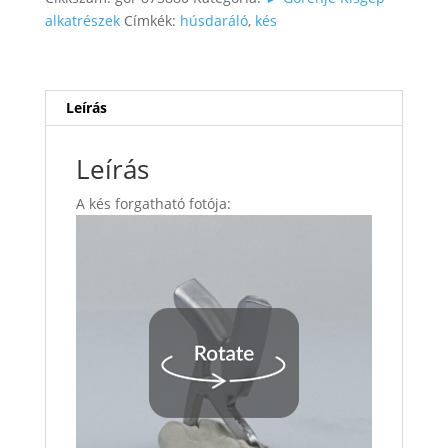
alkatrészek
Címkék:
húsdaráló
,
kés
Leírás
Leírás
A kés forgatható fotója: