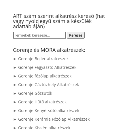
ART szám szerint alkatrész kereső (hat
vagy nyolcjegyű szám a készülék
adattábláján)
Keresés
Keresés
a
következőre:
Gorenje és MORA alkatrészek:
► Gorenje Bojler alkatrészek
► Gorenje Fagyasztó Alkatrészek
► Gorenje főzőlap alkatrészek
► Gorenje Gáztűzhely Alkatrészek
► Gorenje Gőzsütők
► Gorenje Hűtő alkatrészek
► Gorenje Kenyérsütő alkatrészek
► Gorenje Kerámia Főzőlap Alkatrészek
► Gorenje Kisgép alkatrészek