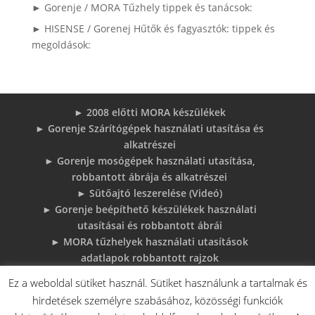
► Gorenje / MORA Tűzhely tippek és tanácsok:
► HISENSE / Gorenej Hűtők és fagyasztók: tippek és
megoldások:
► 2008 előtti MORA készülékek
► Gorenje Szárítógépek használati utasítása és
alkatrészei
► Gorenje mosógépek használati utasítása,
robbantott ábrája és alkatrészei
► Sütőajtó leszerelése (Videó)
► Gorenje beépíthető készülékek használati
utasításai és robbantott ábrái
► MORA tűzhelyek használati utasítások
adatlapok robbantott rajzok
► Gorenje Bojler Vízkő problémák és
Ez a weboldal sütiket használ. Sütiket használunk a tartalmak és
megoldások
hirdetések személyre szabásához, közösségi funkciók
► 6 gyakori sütő hiba, és megoldások