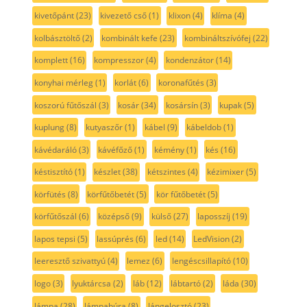
kivetőpánt
(23)
kivezető cső
(1)
klixon
(4)
klíma
(4)
kolbásztöltő
(2)
kombinált kefe
(23)
kombináltszívófej
(22)
komplett
(16)
kompresszor
(4)
kondenzátor
(14)
konyhai mérleg
(1)
korlát
(6)
koronafűtés
(3)
koszorú fűtőszál
(3)
kosár
(34)
kosársín
(3)
kupak
(5)
kuplung
(8)
kutyaszőr
(1)
kábel
(9)
kábeldob
(1)
kávédaráló
(3)
kávéfőző
(1)
kémény
(1)
kés
(16)
késtisztító
(1)
készlet
(38)
kétszintes
(4)
kézimixer
(5)
körfütés
(8)
körfűtőbetét
(5)
kör fűtőbetét
(5)
körfűtőszál
(6)
középső
(9)
külső
(27)
laposszíj
(19)
lapos tepsi
(5)
lassúprés
(6)
led
(14)
LedVision
(2)
leeresztő szivattyú
(4)
lemez
(6)
lengéscsillapító
(10)
logo
(3)
lyuktárcsa
(2)
láb
(12)
lábtartó
(2)
láda
(30)
lámpa
(28)
lámpabúra
(8)
lángelosztó
(23)