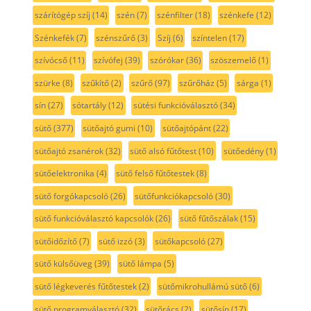
szárítógép szíj
(14)
szén
(7)
szénfilter
(18)
szénkefe
(12)
Szénkefék
(7)
szénszűrő
(3)
Szíj
(6)
színtelen
(17)
szívócső
(11)
szívófej
(39)
szórókar
(36)
szöszemelő
(1)
szürke
(8)
szűkítő
(2)
szűrő
(97)
szűrőház
(5)
sárga
(1)
sín
(27)
sótartály
(12)
sütési funkcióválasztó
(34)
sütő
(377)
sütőajtó gumi
(10)
sütőajtópánt
(22)
sütőajtó zsanérok
(32)
sütő alsó fűtőtest
(10)
sütőedény
(1)
sütőelektronika
(4)
sütő felső fűtőtestek
(8)
sütő forgókapcsoló
(26)
sütőfunkciókapcsoló
(30)
sütő funkcióválasztó kapcsolók
(26)
sütő fűtőszálak
(15)
sütőidőzítő
(7)
sütő izzó
(3)
sütőkapcsoló
(27)
sütő külsőüveg
(39)
sütő lámpa
(5)
sütő légkeverés fűtőtestek
(2)
sütőmikrohullámú sütő
(6)
sütő programválasztó
(32)
sütőrács
(2)
sütősín
(17)