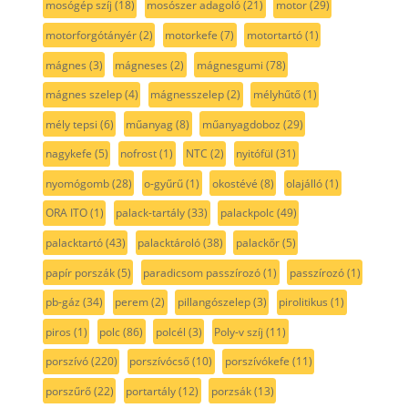
mosógép szíj
(18)
mosószer adagoló
(21)
motor
(29)
motorforgótányér
(2)
motorkefe
(7)
motortartó
(1)
mágnes
(3)
mágneses
(2)
mágnesgumi
(78)
mágnes szelep
(4)
mágnesszelep
(2)
mélyhűtő
(1)
mély tepsi
(6)
műanyag
(8)
műanyagdoboz
(29)
nagykefe
(5)
nofrost
(1)
NTC
(2)
nyitófül
(31)
nyomógomb
(28)
o-gyűrű
(1)
okostévé
(8)
olajálló
(1)
ORA ITO
(1)
palack-tartály
(33)
palackpolc
(49)
palacktartó
(43)
palacktároló
(38)
palackőr
(5)
papír porszák
(5)
paradicsom passzírozó
(1)
passzírozó
(1)
pb-gáz
(34)
perem
(2)
pillangószelep
(3)
pirolitikus
(1)
piros
(1)
polc
(86)
polcél
(3)
Poly-v szíj
(11)
porszívó
(220)
porszívócső
(10)
porszívókefe
(11)
porszűrő
(22)
portartály
(12)
porzsák
(13)