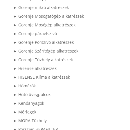
► Gorenje mikró alkatrészek
► Gorenje Mosogatógép alkatrészek
► Gorenje Mosógép alkatrészek
► Gorenje páraelszívó
► Gorenje Porszívó alkatrészek
► Gorenje Szárítógép alkatrészek
► Gorenje Tűzhely alkatrészek
► Hisense alkatrészek
► HISENSE Klíma alkatrészek
► Hőmérők
► Hűtő üvegpolcok
► Kenőanyagok
► Mérlegek
► MORA Tűzhely
► Porszívó HEPAFILTER