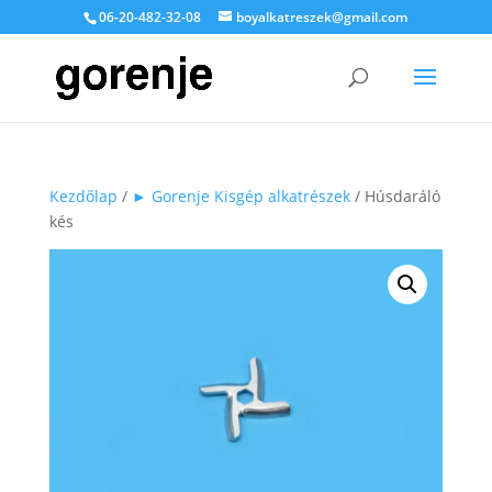
06-20-482-32-08
boyalkatreszek@gmail.com
Kezdőlap
/
► Gorenje Kisgép alkatrészek
/ Húsdaráló
kés