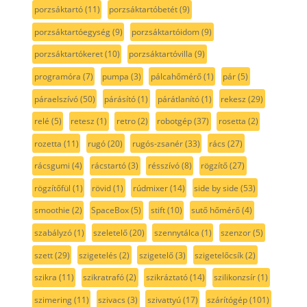
porzsáktartó
(11)
porzsáktartóbetét
(9)
porzsáktartóegység
(9)
porzsáktartóidom
(9)
porzsáktartókeret
(10)
porzsáktartóvilla
(9)
programóra
(7)
pumpa
(3)
pálcahőmérő
(1)
pár
(5)
páraelszívó
(50)
párásító
(1)
párátlanító
(1)
rekesz
(29)
relé
(5)
retesz
(1)
retro
(2)
robotgép
(37)
rosetta
(2)
rozetta
(11)
rugó
(20)
rugós-zsanér
(33)
rács
(27)
rácsgumi
(4)
rácstartó
(3)
résszívó
(8)
rögzítő
(27)
rögzítőfül
(1)
rövid
(1)
rúdmixer
(14)
side by side
(53)
smoothie
(2)
SpaceBox
(5)
stift
(10)
sutő hőmérő
(4)
szabályzó
(1)
szeletelő
(20)
szennytálca
(1)
szenzor
(5)
szett
(29)
szigetelés
(2)
szigetelő
(3)
szigetelőcsík
(2)
szikra
(11)
szikratrafó
(2)
szikráztató
(14)
szilikonzsír
(1)
szimering
(11)
szivacs
(3)
szivattyú
(17)
szárítógép
(101)