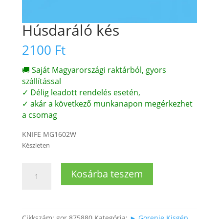
Húsdaráló kés
2100
Ft
🚚 Saját Magyarországi raktárból, gyors
szállítással
✓ Délig leadott rendelés esetén,
✓ akár a következő munkanapon megérkezhet
a csomag
KNIFE MG1602W
Készleten
Húsdaráló
Kosárba teszem
kés
mennyiség
Cikkszám:
gor 875880
Kategória:
► Gorenje Kisgép