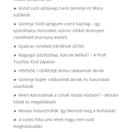
► Külső sütő ajtóüveg csere Gorenje és Mora
sütőknél
► Gorenje hűtő ajtógumi csere házilag – így
spórolhatsz tízezreket szerviz nélkül (Könnyen
cserélhető (hornyos) kivitel)
► Gyakran Ismételt Kérdések (GYIK)
► Ragyogó Gázfőzőlap, Karcok Nélkül? – A Profi
Tisztítás Első Lépései
► HISENSE / GORENJE klíma robbantott ábrák
► Gorenje bojler robbantott ábrák, és használati
utasítások
► Miért károsodnak a ruhák mosás közben? – Mosási
hibák és megoldásaik
► Mosási Katasztrófák: Így Mentsd meg a Ruháidat!
► 4 sütési hiba ami lehet hogy nem sütő
meghibásodás: