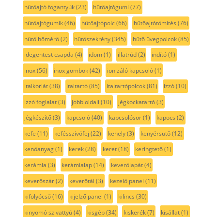
hűtőajtó fogantyúk
(23)
hűtőajtógumi
(77)
hűtőajtógumik
(46)
hűtőajtópolc
(66)
hűtőajtótömítés
(76)
hűtő hőmérő
(2)
hűtőszekrény
(345)
hűtő üvegpolcok
(85)
idegentest csapda
(4)
idom
(1)
illatrúd
(2)
indító
(1)
inox
(56)
inox gombok
(42)
ionizáló kapcsoló
(1)
italkorlát
(38)
italtartó
(85)
italtartópolcok
(81)
izzó
(10)
izzó foglalat
(3)
jobb oldali
(10)
jégkockatartó
(3)
jégkészítő
(3)
kapcsoló
(40)
kapcsolósor
(1)
kapocs
(2)
kefe
(11)
kefésszívófej
(22)
kehely
(3)
kenyérsütő
(12)
kenőanyag
(1)
kerek
(28)
keret
(18)
keringtető
(1)
kerámia
(3)
kerámialap
(14)
keverőlapát
(4)
keverőszár
(2)
keverőtál
(3)
kezelő panel
(11)
kifolyócső
(16)
kijelző panel
(1)
kilincs
(30)
kinyomó szivattyú
(4)
kisgép
(34)
kiskerék
(7)
kisállat
(1)