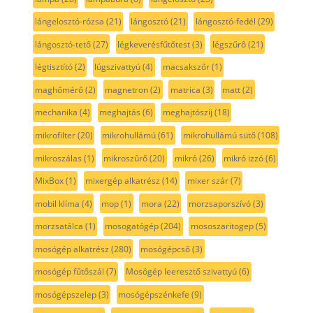
lángelosztó-rózsa
(21)
lángosztó
(21)
lángosztó-fedél
(29)
lángosztó-tető
(27)
légkeverésfűtőtest
(3)
légszűrő
(21)
légtisztító
(2)
lúgszivattyú
(4)
macsakszőr
(1)
maghőmérő
(2)
magnetron
(2)
matrica
(3)
matt
(2)
mechanika
(4)
meghajtás
(6)
meghajtószíj
(18)
mikrofilter
(20)
mikrohullámú
(61)
mikrohullámú sütő
(108)
mikroszálas
(1)
mikroszűrő
(20)
mikró
(26)
mikró izzó
(6)
MixBox
(1)
mixergép alkatrész
(14)
mixer szár
(7)
mobil klíma
(4)
mop
(1)
mora
(22)
morzsaporszívó
(3)
morzsatálca
(1)
mosogatógép
(204)
mososzaritogep
(5)
mosógép alkatrész
(280)
mosógépcső
(3)
mosógép fűtőszál
(7)
Mosógép leeresztő szivattyú
(6)
mosógépszelep
(3)
mosógépszénkefe
(9)