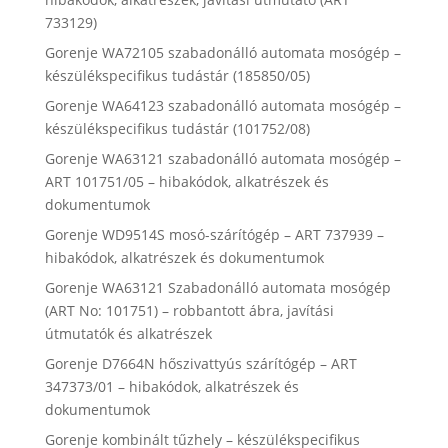
733129)
Gorenje WA72105 szabadonálló automata mosógép –
készülékspecifikus tudástár (185850/05)
Gorenje WA64123 szabadonálló automata mosógép –
készülékspecifikus tudástár (101752/08)
Gorenje WA63121 szabadonálló automata mosógép –
ART 101751/05 – hibakódok, alkatrészek és
dokumentumok
Gorenje WD9514S mosó-szárítógép – ART 737939 –
hibakódok, alkatrészek és dokumentumok
Gorenje WA63121 Szabadonálló automata mosógép
(ART No: 101751) – robbantott ábra, javítási
útmutatók és alkatrészek
Gorenje D7664N hőszivattyús szárítógép – ART
347373/01 – hibakódok, alkatrészek és
dokumentumok
Gorenje kombinált tűzhely – készülékspecifikus