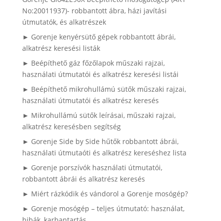
No:20011937)- robbantott ábra, házi javítási
útmutatók, és alkatrészek
► Gorenje kenyérsütő gépek robbantott ábrái,
alkatrész keresési listák
► Beépíthető gáz főzőlapok műszaki rajzai,
használati útmutatói és alkatrész keresési listái
► Beépíthető mikrohullámú sütők műszaki rajzai,
használati útmutatói és alkatrész keresés
► Mikrohullámú sütők leírásai, műszaki rajzai,
alkatrész keresésben segítség
► Gorenje Side by Side hűtők robbantott ábrái,
használati útmutaóti és alkatrész kereséshez lista
► Gorenje porszívók használati útmutatói,
robbantott ábrái és alkatrész keresés
► Miért rázkódik és vándorol a Gorenje mosógép?
► Gorenje mosógép – teljes útmutató: használat,
hibák, karbantartás