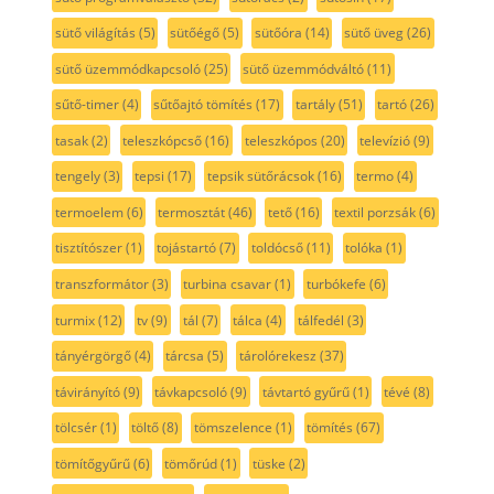
sütő világítás
(5)
sütőégő
(5)
sütőóra
(14)
sütő üveg
(26)
sütő üzemmódkapcsoló
(25)
sütő üzemmódváltó
(11)
sűtő-timer
(4)
sűtőajtó tömítés
(17)
tartály
(51)
tartó
(26)
tasak
(2)
teleszkópcső
(16)
teleszkópos
(20)
televízió
(9)
tengely
(3)
tepsi
(17)
tepsik sütőrácsok
(16)
termo
(4)
termoelem
(6)
termosztát
(46)
tető
(16)
textil porzsák
(6)
tisztítószer
(1)
tojástartó
(7)
toldócső
(11)
tolóka
(1)
transzformátor
(3)
turbina csavar
(1)
turbókefe
(6)
turmix
(12)
tv
(9)
tál
(7)
tálca
(4)
tálfedél
(3)
tányérgörgő
(4)
tárcsa
(5)
tárolórekesz
(37)
távirányító
(9)
távkapcsoló
(9)
távtartó gyűrű
(1)
tévé
(8)
tölcsér
(1)
töltő
(8)
tömszelence
(1)
tömítés
(67)
tömítőgyűrű
(6)
tömőrúd
(1)
tüske
(2)