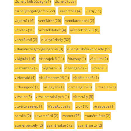
tüzhely külsőüveg
(31)
tűzhely
(563)
tűzhelyforgatógomb
(22)
univerzális
(4)
v-szíj
(11)
vajtartó
(16)
ventilátor
(20)
ventilátorlapát
(2)
vezeték
(10)
vezetékdoboz
(4)
vezeték nélküli
(8)
vezető cső
(2)
villanytűzhely
(32)
villanytűzhelyforgatógomb
(3)
villanytűzhely kapcsoló
(11)
világítás
(16)
visszajelző
(11)
Vitaway
(1)
vákuum
(2)
vászonzsák
(2)
végzáró
(3)
vízadagoló
(2)
vízcső
(3)
vízforraló
(4)
vízkőmentesítő
(1)
vízkőtelenítő
(1)
vízleengedő
(1)
vízlágyító
(1)
vízmelegítő
(8)
vízszelep
(5)
vízszint
(3)
vízszintszabályzó
(1)
víztartály
(5)
vízváltó szelep
(1)
WaveActive
(8)
wok
(10)
xtraspace
(1)
zacskó
(2)
zavarszűrő
(2)
zsanér
(76)
zsanéralátét
(2)
zsanérpersely
(2)
zsanértakaró
(2)
zsanértartó
(2)