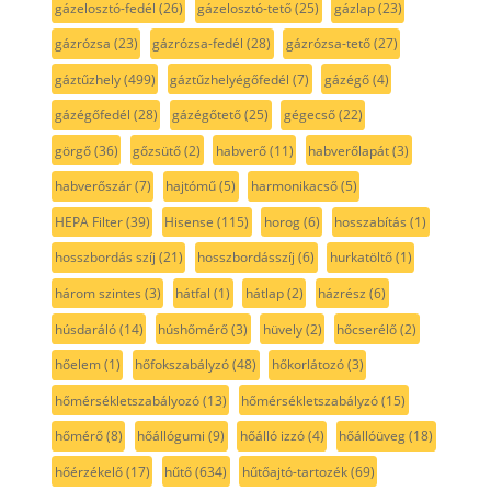
gázelosztó-fedél
(26)
gázelosztó-tető
(25)
gázlap
(23)
gázrózsa
(23)
gázrózsa-fedél
(28)
gázrózsa-tető
(27)
gáztűzhely
(499)
gáztűzhelyégőfedél
(7)
gázégő
(4)
gázégőfedél
(28)
gázégőtető
(25)
gégecső
(22)
görgő
(36)
gőzsütő
(2)
habverő
(11)
habverőlapát
(3)
habverőszár
(7)
hajtómű
(5)
harmonikacső
(5)
HEPA Filter
(39)
Hisense
(115)
horog
(6)
hosszabítás
(1)
hosszbordás szíj
(21)
hosszbordásszíj
(6)
hurkatöltő
(1)
három szintes
(3)
hátfal
(1)
hátlap
(2)
házrész
(6)
húsdaráló
(14)
húshőmérő
(3)
hüvely
(2)
hőcserélő
(2)
hőelem
(1)
hőfokszabályzó
(48)
hőkorlátozó
(3)
hőmérsékletszabályozó
(13)
hőmérsékletszabályzó
(15)
hőmérő
(8)
hőállógumi
(9)
hőálló izzó
(4)
hőállóüveg
(18)
hőérzékelő
(17)
hűtő
(634)
hűtőajtó-tartozék
(69)