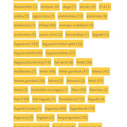
dobtömítés
(1)
drótpolc
(9)
dugó
(1)
díszléc
(5)
E14
(1)
edény
(5)
egyszintes
(7)
elektronika
(13)
elektróda
(8)
elválasztó
(1)
előlap
(60)
energia szabályzó
(2)
evőeszköz
(5)
ezüst színű
(2)
facsarókúp
(1)
fagadó
(1)
fagyasztó
(182)
fagyasztó belső ajtók
(35)
fagyasztófiók
(45)
fagyasztóláda
(27)
fagyasztószekrény
(14)
fali tartó
(4)
fedél
(38)
fedőlemez
(7)
fehér
(64)
fehér gombok
(41)
fekete
(45)
fekete gombok
(26)
felirat
(2)
felmosó
(2)
felső
(31)
feltét
(2)
felültöltős mosógép
(1)
filter
(50)
filterház
(2)
fiók
(160)
fiók fogadó
(1)
flexibiliscső
(12)
fogadó
(4)
fogadó hüvely
(1)
fogantyú
(60)
fogaskerék
(10)
fogasszíj
(5)
foglalat
(2)
forgatógomb
(135)
forgókefés szívófej
(9)
forgókerék
(6)
forgónyárs
(1)