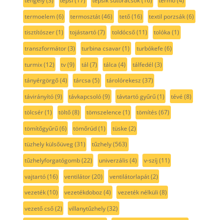
tengely
(3)
tepsi
(17)
tepsik sütőrácsok
(16)
termo
(4)
termoelem
(6)
termosztát
(46)
tető
(16)
textil porzsák
(6)
tisztítószer
(1)
tojástartó
(7)
toldócső
(11)
tolóka
(1)
transzformátor
(3)
turbina csavar
(1)
turbókefe
(6)
turmix
(12)
tv
(9)
tál
(7)
tálca
(4)
tálfedél
(3)
tányérgörgő
(4)
tárcsa
(5)
tárolórekesz
(37)
távirányító
(9)
távkapcsoló
(9)
távtartó gyűrű
(1)
tévé
(8)
tölcsér
(1)
töltő
(8)
tömszelence
(1)
tömítés
(67)
tömítőgyűrű
(6)
tömőrúd
(1)
tüske
(2)
tüzhely külsőüveg
(31)
tűzhely
(563)
tűzhelyforgatógomb
(22)
univerzális
(4)
v-szíj
(11)
vajtartó
(16)
ventilátor
(20)
ventilátorlapát
(2)
vezeték
(10)
vezetékdoboz
(4)
vezeték nélküli
(8)
vezető cső
(2)
villanytűzhely
(32)