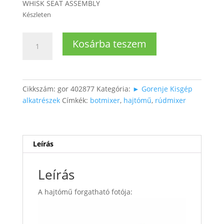
WHISK SEAT ASSEMBLY
Készleten
Rúdmixer
Kosárba teszem
hajtómű
mennyiség
Cikkszám:
gor 402877
Kategória:
► Gorenje Kisgép
alkatrészek
Címkék:
botmixer
,
hajtómű
,
rúdmixer
Leírás
Leírás
A hajtómű forgatható fotója: