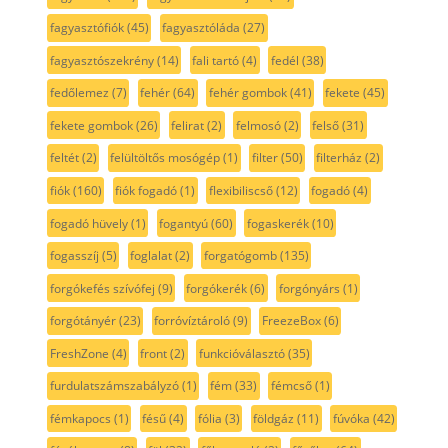
fagyasztófiók
(45)
fagyasztóláda
(27)
fagyasztószekrény
(14)
fali tartó
(4)
fedél
(38)
fedőlemez
(7)
fehér
(64)
fehér gombok
(41)
fekete
(45)
fekete gombok
(26)
felirat
(2)
felmosó
(2)
felső
(31)
feltét
(2)
felültöltős mosógép
(1)
filter
(50)
filterház
(2)
fiók
(160)
fiók fogadó
(1)
flexibiliscső
(12)
fogadó
(4)
fogadó hüvely
(1)
fogantyú
(60)
fogaskerék
(10)
fogasszíj
(5)
foglalat
(2)
forgatógomb
(135)
forgókefés szívófej
(9)
forgókerék
(6)
forgónyárs
(1)
forgótányér
(23)
forróvíztároló
(9)
FreezeBox
(6)
FreshZone
(4)
front
(2)
funkcióválasztó
(35)
furdulatszámszabályzó
(1)
fém
(33)
fémcső
(1)
fémkapocs
(1)
fésű
(4)
fólia
(3)
földgáz
(11)
fúvóka
(42)