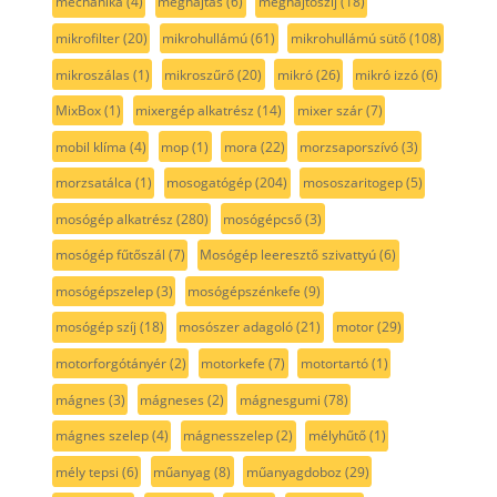
mechanika
(4)
meghajtás
(6)
meghajtószíj
(18)
mikrofilter
(20)
mikrohullámú
(61)
mikrohullámú sütő
(108)
mikroszálas
(1)
mikroszűrő
(20)
mikró
(26)
mikró izzó
(6)
MixBox
(1)
mixergép alkatrész
(14)
mixer szár
(7)
mobil klíma
(4)
mop
(1)
mora
(22)
morzsaporszívó
(3)
morzsatálca
(1)
mosogatógép
(204)
mososzaritogep
(5)
mosógép alkatrész
(280)
mosógépcső
(3)
mosógép fűtőszál
(7)
Mosógép leeresztő szivattyú
(6)
mosógépszelep
(3)
mosógépszénkefe
(9)
mosógép szíj
(18)
mosószer adagoló
(21)
motor
(29)
motorforgótányér
(2)
motorkefe
(7)
motortartó
(1)
mágnes
(3)
mágneses
(2)
mágnesgumi
(78)
mágnes szelep
(4)
mágnesszelep
(2)
mélyhűtő
(1)
mély tepsi
(6)
műanyag
(8)
műanyagdoboz
(29)