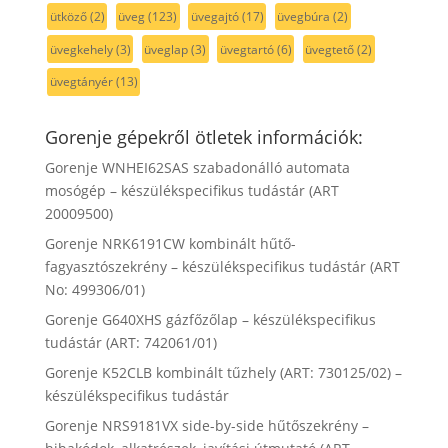
ütköző
(2)
üveg
(123)
üvegajtó
(17)
üvegbúra
(2)
üvegkehely
(3)
üveglap
(3)
üvegtartó
(6)
üvegtető
(2)
üvegtányér
(13)
Gorenje gépekről ötletek információk:
Gorenje WNHEI62SAS szabadonálló automata
mosógép – készülékspecifikus tudástár (ART
20009500)
Gorenje NRK6191CW kombinált hűtő-
fagyasztószekrény – készülékspecifikus tudástár (ART
No: 499306/01)
Gorenje G640XHS gázfőzőlap – készülékspecifikus
tudástár (ART: 742061/01)
Gorenje K52CLB kombinált tűzhely (ART: 730125/02) –
készülékspecifikus tudástár
Gorenje NRS9181VX side-by-side hűtőszekrény –