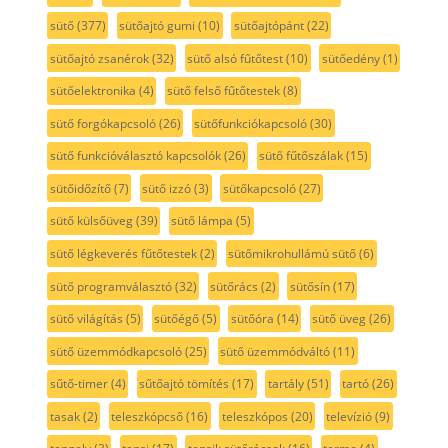
sütő
(377)
sütőajtó gumi
(10)
sütőajtópánt
(22)
sütőajtó zsanérok
(32)
sütő alsó fűtőtest
(10)
sütőedény
(1)
sütőelektronika
(4)
sütő felső fűtőtestek
(8)
sütő forgókapcsoló
(26)
sütőfunkciókapcsoló
(30)
sütő funkcióválasztó kapcsolók
(26)
sütő fűtőszálak
(15)
sütőidőzítő
(7)
sütő izzó
(3)
sütőkapcsoló
(27)
sütő külsőüveg
(39)
sütő lámpa
(5)
sütő légkeverés fűtőtestek
(2)
sütőmikrohullámú sütő
(6)
sütő programválasztó
(32)
sütőrács
(2)
sütősín
(17)
sütő világítás
(5)
sütőégő
(5)
sütőóra
(14)
sütő üveg
(26)
sütő üzemmódkapcsoló
(25)
sütő üzemmódváltó
(11)
sűtő-timer
(4)
sűtőajtó tömítés
(17)
tartály
(51)
tartó
(26)
tasak
(2)
teleszkópcső
(16)
teleszkópos
(20)
televízió
(9)