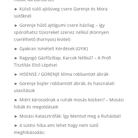
► Külső sütő ajtóüveg csere Gorenje és Mora
sütőknél
► Gorenje hűtő ajtógumi csere házilag – így
spórolhatsz tízezreket szerviz nélkül (Könnyen
cserélhető (hornyos) kivitel)
► Gyakran Ismételt Kérdések (GYIK)
► Ragyogó Gázfőzőlap, Karcok Nélkül? – A Profi
Tisztítás Első Lépései
► HISENSE / GORENJE klíma robbantott ábrák
► Gorenje bojler robbantott ábrák, és használati
utasítások
► Miért károsodnak a ruhák mosás közben? – Mosási
hibák és megoldásaik
► Mosási Katasztrófák: Így Mentsd meg a Ruháidat!
► 4 sütési hiba ami lehet hogy nem sütő
meghibásodás: