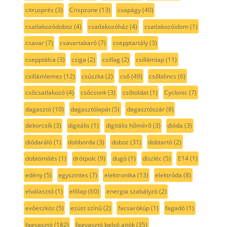
citrusprés
(3)
Crispzone
(13)
csapágy
(40)
csatlakozódoboz
(4)
csatlakozóház
(4)
csatlakozóidom
(1)
csavar
(7)
csavartakaró
(7)
csepptartály
(3)
csepptálca
(3)
csiga
(2)
csillag
(2)
csillámlap
(11)
csillámlemez
(12)
csúszka
(2)
cső
(49)
csőbilincs
(6)
csőcsatlakozó
(4)
csőcsonk
(3)
csőtoldat
(1)
Cyclonic
(7)
dagasztó
(10)
dagasztólapát
(5)
dagasztószár
(8)
dekorcsík
(3)
digitális
(1)
digitális hőmérő
(3)
dióda
(3)
diódaráló
(1)
dobborda
(3)
doboz
(31)
dobtartó
(2)
dobtömítés
(1)
drótpolc
(9)
dugó
(1)
díszléc
(5)
E14
(1)
edény
(5)
egyszintes
(7)
elektronika
(13)
elektróda
(8)
elválasztó
(1)
előlap
(60)
energia szabályzó
(2)
evőeszköz
(5)
ezüst színű
(2)
facsarókúp
(1)
fagadó
(1)
fagyasztó
(182)
fagyasztó belső ajtók
(35)