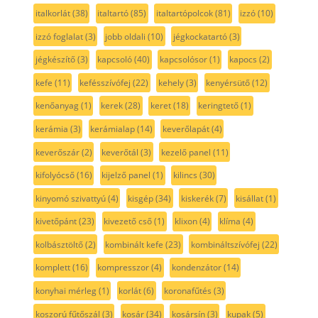
italkorlát
(38)
italtartó
(85)
italtartópolcok
(81)
izzó
(10)
izzó foglalat
(3)
jobb oldali
(10)
jégkockatartó
(3)
jégkészítő
(3)
kapcsoló
(40)
kapcsolósor
(1)
kapocs
(2)
kefe
(11)
kefésszívófej
(22)
kehely
(3)
kenyérsütő
(12)
kenőanyag
(1)
kerek
(28)
keret
(18)
keringtető
(1)
kerámia
(3)
kerámialap
(14)
keverőlapát
(4)
keverőszár
(2)
keverőtál
(3)
kezelő panel
(11)
kifolyócső
(16)
kijelző panel
(1)
kilincs
(30)
kinyomó szivattyú
(4)
kisgép
(34)
kiskerék
(7)
kisállat
(1)
kivetőpánt
(23)
kivezető cső
(1)
klixon
(4)
klíma
(4)
kolbásztöltő
(2)
kombinált kefe
(23)
kombináltszívófej
(22)
komplett
(16)
kompresszor
(4)
kondenzátor
(14)
konyhai mérleg
(1)
korlát
(6)
koronafűtés
(3)
koszorú fűtőszál
(3)
kosár
(34)
kosársín
(3)
kupak
(5)