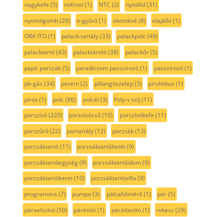
nagykefe
(5)
nofrost
(1)
NTC
(2)
nyitófül
(31)
nyomógomb
(28)
o-gyűrű
(1)
okostévé
(8)
olajálló
(1)
ORA ITO
(1)
palack-tartály
(33)
palackpolc
(49)
palacktartó
(43)
palacktároló
(38)
palackőr
(5)
papír porszák
(5)
paradicsom passzírozó
(1)
passzírozó
(1)
pb-gáz
(34)
perem
(2)
pillangószelep
(3)
pirolitikus
(1)
piros
(1)
polc
(86)
polcél
(3)
Poly-v szíj
(11)
porszívó
(220)
porszívócső
(10)
porszívókefe
(11)
porszűrő
(22)
portartály
(12)
porzsák
(13)
porzsáktartó
(11)
porzsáktartóbetét
(9)
porzsáktartóegység
(9)
porzsáktartóidom
(9)
porzsáktartókeret
(10)
porzsáktartóvilla
(9)
programóra
(7)
pumpa
(3)
pálcahőmérő
(1)
pár
(5)
páraelszívó
(50)
párásító
(1)
párátlanító
(1)
rekesz
(29)