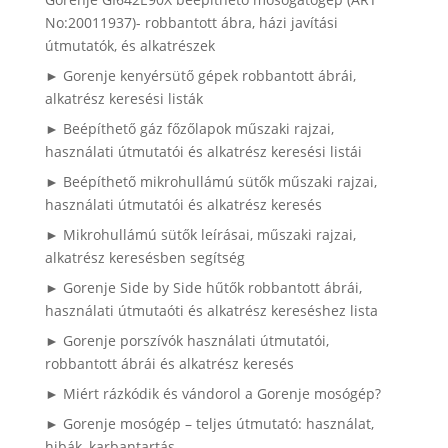
No:20011937)- robbantott ábra, házi javítási
útmutatók, és alkatrészek
► Gorenje kenyérsütő gépek robbantott ábrái,
alkatrész keresési listák
► Beépíthető gáz főzőlapok műszaki rajzai,
használati útmutatói és alkatrész keresési listái
► Beépíthető mikrohullámú sütők műszaki rajzai,
használati útmutatói és alkatrész keresés
► Mikrohullámú sütők leírásai, műszaki rajzai,
alkatrész keresésben segítség
► Gorenje Side by Side hűtők robbantott ábrái,
használati útmutaóti és alkatrész kereséshez lista
► Gorenje porszívók használati útmutatói,
robbantott ábrái és alkatrész keresés
► Miért rázkódik és vándorol a Gorenje mosógép?
► Gorenje mosógép – teljes útmutató: használat,
hibák, karbantartás