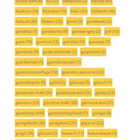
fúvóka szett
(8)
fül
(32)
főkapcsoló
(2)
főzőlap
(64)
főzőrács
(24)
főzőzóna
(10)
fűtés
(25)
fűtőbetét
(46)
fűtőszál
(36)
fűtőtest
(32)
gomb
(3)
gombbetét
(2)
gombház
(5)
gombkarika
(8)
gombtengely
(2)
grill
(10)
gumi
(76)
gumicső
(12)
gumiláb
(10)
gumitalp
(7)
gyerekzár
(9)
gyújtó elektróda
(1)
gyújtótrafó
(2)
gyúrókampó
(1)
gyümölcsaszaló
(1)
gyümölcscentrifuga
(13)
gyümölcs passzírozó
(2)
gyümölcsprés
(5)
gyűrű
(2)
gázcsap
(3)
gázcső
(1)
gázelosztó-fedél
(26)
gázelosztó-tető
(25)
gázlap
(23)
gázrózsa
(23)
gázrózsa-fedél
(28)
gázrózsa-tető
(27)
gáztűzhely
(499)
gáztűzhelyégőfedél
(7)
gázégő
(4)
gázégőfedél
(28)
gázégőtető
(25)
gégecső
(22)
görgő
(36)
gőzsütő
(2)
habverő
(11)
habverőlapát
(3)