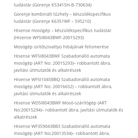
tudástár (Gorenje K5341SH-B-730634)
Gorenje kombinált tűzhely – készülékspecifikus
tudástár (Gorenje K6351WF – 595210)
Hisense mosógép – készülékspecifikus tudástár
(Hisense WF5I8043BWF-20015293)
Mosógép ürítőszivattyú hibájának felismerése
Hisense WF5I8043BWF Szabadonálló automata
mosógép (ART No: 20015293)– robbantott ábra,
javítási útmutatók és alkatrészek
Hisense WF5I1045BBQ Szabadonálló automata
mosógép (ART No: 20016652) – robbantott ábra,
javítási útmutatók és alkatrészek
Hisense WD5I8043BWF Mosó-szárítógép (ART
No:20015294)– robbantott ábra, javítási útmutatók és
alkatrészek
Hisense WF3S9043BB3 Szabadonálló automata
mosógép (ART No:20013534)– robbantott ábra,