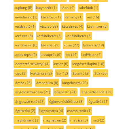
kuplung
(8)
kutyaszőr
(1)
kábel
(9)
kábeldob
(1)
kávédaráló
(3)
kávéfőző
(1)
kémény
(1)
kés
(16)
késtisztító
(1)
készlet
(38)
kétszintes
(4)
kézimixer
(5)
körfütés
(8)
körfűtőbetét
(5)
kör fűtőbetét
(5)
körfűtőszál
(6)
középső
(9)
külső
(27)
laposszíj
(19)
lapos tepsi
(5)
lassúprés
(6)
led
(14)
LedVision
(2)
leeresztő szivattyú
(4)
lemez
(6)
lengéscsillapító
(10)
logo
(3)
lyuktárcsa
(2)
láb
(12)
lábtartó
(2)
láda
(30)
lámpa
(28)
lámpabúra
(8)
lángelosztó
(23)
lángelosztó-rózsa
(21)
lángosztó
(21)
lángosztó-fedél
(29)
lángosztó-tető
(27)
légkeverésfűtőtest
(3)
légszűrő
(21)
légtisztító
(2)
lúgszivattyú
(4)
macsakszőr
(1)
maghőmérő
(2)
magnetron
(2)
matrica
(3)
matt
(2)