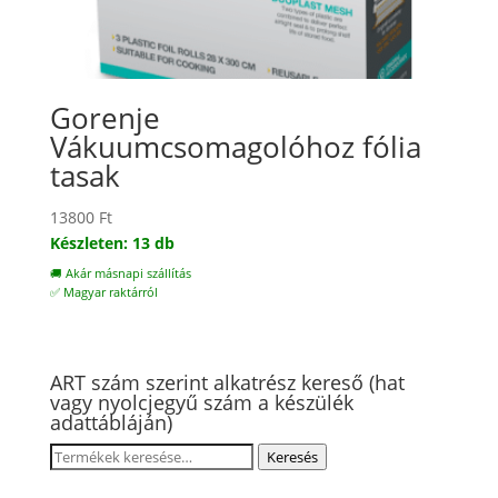
Gorenje
Vákuumcsomagolóhoz fólia
tasak
13800
Ft
Készleten: 13 db
🚚 Akár másnapi szállítás
✅ Magyar raktárról
ART szám szerint alkatrész kereső (hat
vagy nyolcjegyű szám a készülék
adattábláján)
Keresés
Keresés
a