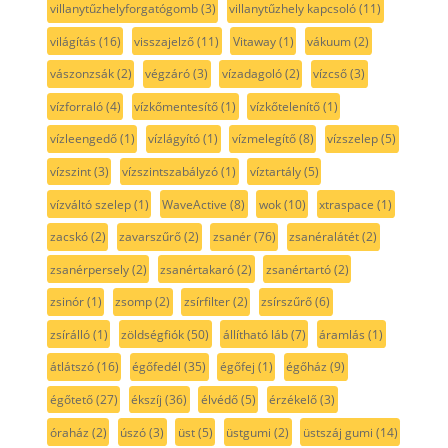
villanytűzhelyforgatógomb
(3)
villanytűzhely kapcsoló
(11)
világítás
(16)
visszajelző
(11)
Vitaway
(1)
vákuum
(2)
vászonzsák
(2)
végzáró
(3)
vízadagoló
(2)
vízcső
(3)
vízforraló
(4)
vízkőmentesítő
(1)
vízkőtelenítő
(1)
vízleengedő
(1)
vízlágyító
(1)
vízmelegítő
(8)
vízszelep
(5)
vízszint
(3)
vízszintszabályzó
(1)
víztartály
(5)
vízváltó szelep
(1)
WaveActive
(8)
wok
(10)
xtraspace
(1)
zacskó
(2)
zavarszűrő
(2)
zsanér
(76)
zsanéralátét
(2)
zsanérpersely
(2)
zsanértakaró
(2)
zsanértartó
(2)
zsinór
(1)
zsomp
(2)
zsírfilter
(2)
zsírszűrő
(6)
zsírálló
(1)
zöldségfiók
(50)
állítható láb
(7)
áramlás
(1)
átlátszó
(16)
égőfedél
(35)
égőfej
(1)
égőház
(9)
égőtető
(27)
ékszíj
(36)
élvédő
(5)
érzékelő
(3)
óraház
(2)
úszó
(3)
üst
(5)
üstgumi
(2)
üstszáj gumi
(14)