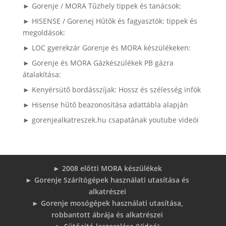
► Gorenje / MORA Tűzhely tippek és tanácsok:
► HISENSE / Gorenej Hűtők és fagyasztók: tippek és
megoldások:
► LOC gyerekzár Gorenje és MORA készülékeken:
► Gorenje és MORA Gázkészülékek PB gázra
átalakítása:
► Kenyérsütő bordásszíjak: Hossz és szélesség infók
► Hisense hűtő beazonosítása adattábla alapján
► gorenjealkatreszek.hu csapatának youtube videói
► 2008 előtti MORA készülékek
► Gorenje Szárítógépek használati utasítása és
alkatrészei
► Gorenje mosógépek használati utasítása,
robbantott ábrája és alkatrészei