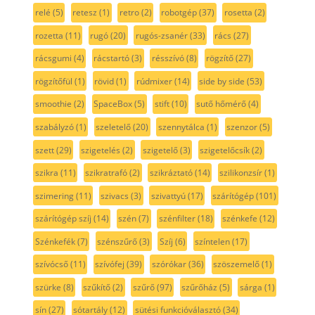
relé
(5)
retesz
(1)
retro
(2)
robotgép
(37)
rosetta
(2)
rozetta
(11)
rugó
(20)
rugós-zsanér
(33)
rács
(27)
rácsgumi
(4)
rácstartó
(3)
résszívó
(8)
rögzítő
(27)
rögzítőfül
(1)
rövid
(1)
rúdmixer
(14)
side by side
(53)
smoothie
(2)
SpaceBox
(5)
stift
(10)
sutő hőmérő
(4)
szabályzó
(1)
szeletelő
(20)
szennytálca
(1)
szenzor
(5)
szett
(29)
szigetelés
(2)
szigetelő
(3)
szigetelőcsík
(2)
szikra
(11)
szikratrafó
(2)
szikráztató
(14)
szilikonzsír
(1)
szimering
(11)
szivacs
(3)
szivattyú
(17)
szárítógép
(101)
szárítógép szíj
(14)
szén
(7)
szénfilter
(18)
szénkefe
(12)
Szénkefék
(7)
szénszűrő
(3)
Szíj
(6)
színtelen
(17)
szívócső
(11)
szívófej
(39)
szórókar
(36)
szöszemelő
(1)
szürke
(8)
szűkítő
(2)
szűrő
(97)
szűrőház
(5)
sárga
(1)
sín
(27)
sótartály
(12)
sütési funkcióválasztó
(34)