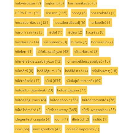
habverőszár
(7)
hajtómű
(5)
harmonikacső
(5)
HEPA Filter
(39)
Hisense
(115)
horog
(6)
hosszabítás
(1)
hosszbordás szíj
(21)
hosszbordásszíj
(6)
hurkatöltő
(1)
három szintes
(3)
hátfal
(1)
hátlap
(2)
házrész
(6)
húsdaráló
(14)
húshőmérő
(3)
hüvely
(2)
hőcserélő
(2)
hőelem
(1)
hőfokszabályzó
(48)
hőkorlátozó
(3)
hőmérsékletszabályozó
(13)
hőmérsékletszabályzó
(15)
hőmérő
(8)
hőállógumi
(9)
hőálló izzó
(4)
hőállóüveg
(18)
hőérzékelő
(17)
hűtő
(634)
hűtőajtó-tartozék
(69)
hűtőajtó fogantyúk
(23)
hűtőajtógumi
(77)
hűtőajtógumik
(46)
hűtőajtópolc
(66)
hűtőajtótömítés
(76)
hűtő hőmérő
(2)
hűtőszekrény
(345)
hűtő üvegpolcok
(85)
idegentest csapda
(4)
idom
(1)
illatrúd
(2)
indító
(1)
inox
(56)
inox gombok
(42)
ionizáló kapcsoló
(1)