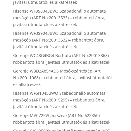
javítási útmutatók és alkatrészek
Hisense WF3S8043BW3 Szabadonálló automata
mosógép (ART No:20013533) – robbantott ábra,
javítási útmutatók és alkatrészek
Hisense WF3S9043BW3 Szabadonálló automata
mosógép (ART No:20013532)– robbantott ábra,
javítási útmutatók és alkatrészek
Gorenje WC48G4BG4 Borhűtő (ART No:20013868) –
robbantott ábra, javítási útmutatók és alkatrészek
Gorenje W3D2A854ADS Mosó-szárítógép (Art
No:20011068) – robbantott ábra, javítási útmutatók
és alkatrészek
Hisense WF5I1045BWQ Szabadonálló automata
mosógép (ART No:20015295) – robbantott ábra,
javítási útmutatók és alkatrészek
Gorenje MVC72FW porszívó (ART No:623850)–
robbantott ábra, javítási útmutatók és alkatrészek
Gorenje GI642E90X beépíthető mosogatógép (ART