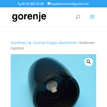
06-20-482-32-08
boyalkatreszek@gmail.com
Kezdőlap
/
► Gorenje Kisgép alkatrészek
/ Rúdmixer
hajtómű