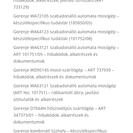
hibakódok, alkatrészek, javítási útmutató (ART
733129)
Gorenje WA72105 szabadonálló automata mosógép –
készülékspecifikus tudástár (185850/05)
Gorenje WA64123 szabadonálló automata mosógép –
készülékspecifikus tudástár (101752/08)
Gorenje WA63121 szabadonálló automata mosógép –
ART 101751/05 – hibakódok, alkatrészek és
dokumentumok
Gorenje WD9514S mosó-szárítógép – ART 737939 –
hibakódok, alkatrészek és dokumentumok
Gorenje WA63121 Szabadonálló automata mosógép
(ART No: 101751) – robbantott ábra, javítási
útmutatók és alkatrészek
Gorenje D7664N hőszivattyús szárítógép – ART
347373/01 – hibakódok, alkatrészek és
dokumentumok
Gorenje kombinált tűzhely – készülékspecifikus