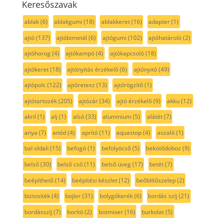
Keresőszavak
ablak
(6)
ablakgumi
(18)
ablakkeret
(16)
adapter
(1)
ajtó
(137)
ajtóbimetál
(6)
ajtógumi
(102)
ajtóhatároló
(2)
ajtóhorog
(4)
ajtókampó
(4)
ajtókapcsoló
(18)
ajtókeret
(18)
ajtónyitás érzékelő
(6)
ajtónyitó
(49)
ajtópolc
(122)
ajtóretesz
(13)
ajtórögzítő
(1)
ajtótartozék
(205)
ajtózár
(34)
ajtó érzékelő
(9)
akku
(12)
akril
(1)
alj
(1)
alsó
(33)
aluminium
(5)
alátét
(7)
anya
(7)
anód
(4)
aprító
(11)
aquastop
(4)
aszaló
(1)
bal oldali
(15)
befogó
(1)
befolyócső
(5)
bekötődoboz
(9)
belső
(30)
belső cső
(11)
belső üveg
(17)
betét
(7)
beépíthető
(14)
beépítési készlet
(12)
beőblítőszelep
(2)
biztosíték
(4)
bojler
(31)
bolygókerék
(6)
bordás szíj
(21)
bordásszíj
(7)
borító
(2)
botmixer
(16)
burkolat
(5)