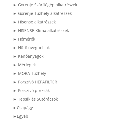
► Gorenje Szárítógép alkatrészek
► Gorenje Tűzhely alkatrészek
► Hisense alkatrészek
► HISENSE Klíma alkatrészek
► Hőmérők
► Hűtő üvegpolcok
► Kenőanyagok
► Mérlegek
► MORA Tűzhely
► Porszívó HEPAFILTER
► Porszívó porzsák
► Tepsik és Sütőrácsok
►Csapágy
►Egyéb