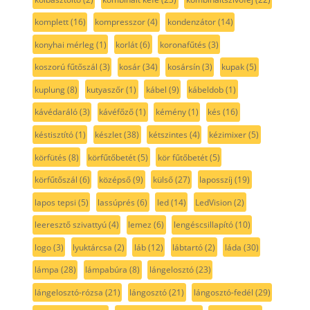
komplett
(16)
kompresszor
(4)
kondenzátor
(14)
konyhai mérleg
(1)
korlát
(6)
koronafűtés
(3)
koszorú fűtőszál
(3)
kosár
(34)
kosársín
(3)
kupak
(5)
kuplung
(8)
kutyaszőr
(1)
kábel
(9)
kábeldob
(1)
kávédaráló
(3)
kávéfőző
(1)
kémény
(1)
kés
(16)
késtisztító
(1)
készlet
(38)
kétszintes
(4)
kézimixer
(5)
körfütés
(8)
körfűtőbetét
(5)
kör fűtőbetét
(5)
körfűtőszál
(6)
középső
(9)
külső
(27)
laposszíj
(19)
lapos tepsi
(5)
lassúprés
(6)
led
(14)
LedVision
(2)
leeresztő szivattyú
(4)
lemez
(6)
lengéscsillapító
(10)
logo
(3)
lyuktárcsa
(2)
láb
(12)
lábtartó
(2)
láda
(30)
lámpa
(28)
lámpabúra
(8)
lángelosztó
(23)
lángelosztó-rózsa
(21)
lángosztó
(21)
lángosztó-fedél
(29)