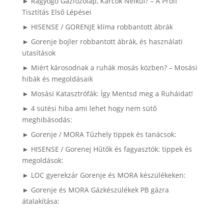
► Ragyogó Gázfőzőlap, Karcok Nélkül? – A Profi
Tisztítás Első Lépései
► HISENSE / GORENJE klíma robbantott ábrák
► Gorenje bojler robbantott ábrák, és használati
utasítások
► Miért károsodnak a ruhák mosás közben? – Mosási
hibák és megoldásaik
► Mosási Katasztrófák: Így Mentsd meg a Ruháidat!
► 4 sütési hiba ami lehet hogy nem sütő
meghibásodás:
► Gorenje / MORA Tűzhely tippek és tanácsok:
► HISENSE / Gorenej Hűtők és fagyasztók: tippek és
megoldások:
► LOC gyerekzár Gorenje és MORA készülékeken:
► Gorenje és MORA Gázkészülékek PB gázra
átalakítása: