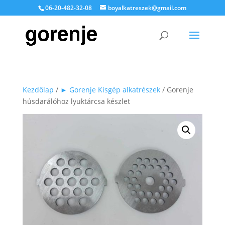
06-20-482-32-08
boyalkatreszek@gmail.com
Kezdőlap
/
► Gorenje Kisgép alkatrészek
/ Gorenje
húsdarálóhoz lyuktárcsa készlet