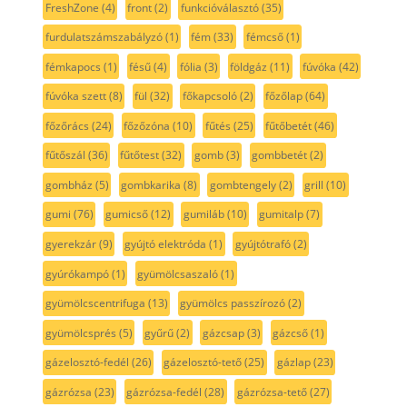
FreshZone
(4)
front
(2)
funkcióválasztó
(35)
furdulatszámszabályzó
(1)
fém
(33)
fémcső
(1)
fémkapocs
(1)
fésű
(4)
fólia
(3)
földgáz
(11)
fúvóka
(42)
fúvóka szett
(8)
fül
(32)
főkapcsoló
(2)
főzőlap
(64)
főzőrács
(24)
főzőzóna
(10)
fűtés
(25)
fűtőbetét
(46)
fűtőszál
(36)
fűtőtest
(32)
gomb
(3)
gombbetét
(2)
gombház
(5)
gombkarika
(8)
gombtengely
(2)
grill
(10)
gumi
(76)
gumicső
(12)
gumiláb
(10)
gumitalp
(7)
gyerekzár
(9)
gyújtó elektróda
(1)
gyújtótrafó
(2)
gyúrókampó
(1)
gyümölcsaszaló
(1)
gyümölcscentrifuga
(13)
gyümölcs passzírozó
(2)
gyümölcsprés
(5)
gyűrű
(2)
gázcsap
(3)
gázcső
(1)
gázelosztó-fedél
(26)
gázelosztó-tető
(25)
gázlap
(23)
gázrózsa
(23)
gázrózsa-fedél
(28)
gázrózsa-tető
(27)