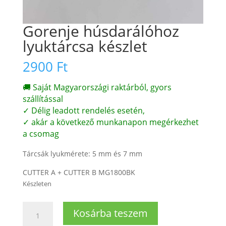
Gorenje húsdarálóhoz
lyuktárcsa készlet
2900
Ft
🚚 Saját Magyarországi raktárból, gyors
szállítással
✓ Délig leadott rendelés esetén,
✓ akár a következő munkanapon megérkezhet
a csomag
Tárcsák lyukmérete: 5 mm és 7 mm
CUTTER A + CUTTER B MG1800BK
Készleten
Gorenje
Kosárba teszem
húsdarálóhoz