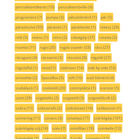
porzsáktartókeret
(10)
porzsáktartóvilla
(9)
programóra
(7)
pumpa
(3)
pálcahőmérő
(1)
pár
(5)
páraelszívó
(50)
párásító
(1)
párátlanító
(1)
rekesz
(29)
relé
(5)
retesz
(1)
retro
(2)
robotgép
(37)
rosetta
(2)
rozetta
(11)
rugó
(20)
rugós-zsanér
(33)
rács
(27)
rácsgumi
(4)
rácstartó
(3)
résszívó
(8)
rögzítő
(27)
rögzítőfül
(1)
rövid
(1)
rúdmixer
(14)
side by side
(53)
smoothie
(2)
SpaceBox
(5)
stift
(10)
sutő hőmérő
(4)
szabályzó
(1)
szeletelő
(20)
szennytálca
(1)
szenzor
(5)
szett
(29)
szigetelés
(2)
szigetelő
(3)
szigetelőcsík
(2)
szikra
(11)
szikratrafó
(2)
szikráztató
(14)
szilikonzsír
(1)
szimering
(11)
szivacs
(3)
szivattyú
(17)
szárítógép
(101)
szárítógép szíj
(14)
szén
(7)
szénfilter
(18)
szénkefe
(12)
Szénkefék
(7)
szénszűrő
(3)
Szíj
(6)
színtelen
(17)