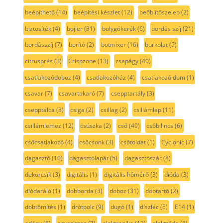
beépíthető
(14)
beépítési készlet
(12)
beőblítőszelep
(2)
biztosíték
(4)
bojler
(31)
bolygókerék
(6)
bordás szíj
(21)
bordásszíj
(7)
borító
(2)
botmixer
(16)
burkolat
(5)
citrusprés
(3)
Crispzone
(13)
csapágy
(40)
csatlakozódoboz
(4)
csatlakozóház
(4)
csatlakozóidom
(1)
csavar
(7)
csavartakaró
(7)
csepptartály
(3)
csepptálca
(3)
csiga
(2)
csillag
(2)
csillámlap
(11)
csillámlemez
(12)
csúszka
(2)
cső
(49)
csőbilincs
(6)
csőcsatlakozó
(4)
csőcsonk
(3)
csőtoldat
(1)
Cyclonic
(7)
dagasztó
(10)
dagasztólapát
(5)
dagasztószár
(8)
dekorcsík
(3)
digitális
(1)
digitális hőmérő
(3)
dióda
(3)
diódaráló
(1)
dobborda
(3)
doboz
(31)
dobtartó
(2)
dobtömítés
(1)
drótpolc
(9)
dugó
(1)
díszléc
(5)
E14
(1)