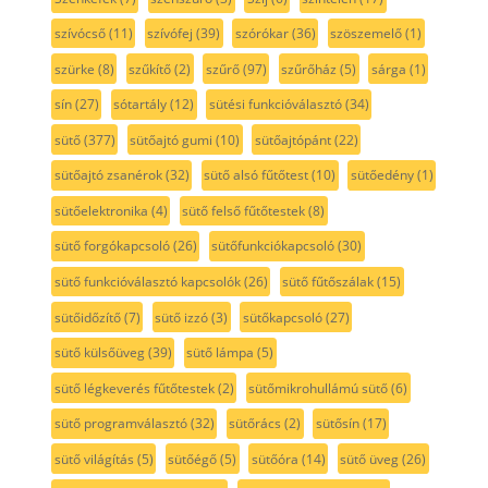
szívócső
(11)
szívófej
(39)
szórókar
(36)
szöszemelő
(1)
szürke
(8)
szűkítő
(2)
szűrő
(97)
szűrőház
(5)
sárga
(1)
sín
(27)
sótartály
(12)
sütési funkcióválasztó
(34)
sütő
(377)
sütőajtó gumi
(10)
sütőajtópánt
(22)
sütőajtó zsanérok
(32)
sütő alsó fűtőtest
(10)
sütőedény
(1)
sütőelektronika
(4)
sütő felső fűtőtestek
(8)
sütő forgókapcsoló
(26)
sütőfunkciókapcsoló
(30)
sütő funkcióválasztó kapcsolók
(26)
sütő fűtőszálak
(15)
sütőidőzítő
(7)
sütő izzó
(3)
sütőkapcsoló
(27)
sütő külsőüveg
(39)
sütő lámpa
(5)
sütő légkeverés fűtőtestek
(2)
sütőmikrohullámú sütő
(6)
sütő programválasztó
(32)
sütőrács
(2)
sütősín
(17)
sütő világítás
(5)
sütőégő
(5)
sütőóra
(14)
sütő üveg
(26)