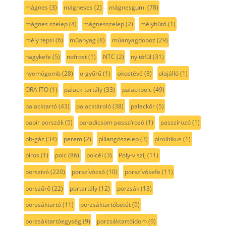
mágnes
(3)
mágneses
(2)
mágnesgumi
(78)
mágnes szelep
(4)
mágnesszelep
(2)
mélyhűtő
(1)
mély tepsi
(6)
műanyag
(8)
műanyagdoboz
(29)
nagykefe
(5)
nofrost
(1)
NTC
(2)
nyitófül
(31)
nyomógomb
(28)
o-gyűrű
(1)
okostévé
(8)
olajálló
(1)
ORA ITO
(1)
palack-tartály
(33)
palackpolc
(49)
palacktartó
(43)
palacktároló
(38)
palackőr
(5)
papír porszák
(5)
paradicsom passzírozó
(1)
passzírozó
(1)
pb-gáz
(34)
perem
(2)
pillangószelep
(3)
pirolitikus
(1)
piros
(1)
polc
(86)
polcél
(3)
Poly-v szíj
(11)
porszívó
(220)
porszívócső
(10)
porszívókefe
(11)
porszűrő
(22)
portartály
(12)
porzsák
(13)
porzsáktartó
(11)
porzsáktartóbetét
(9)
porzsáktartóegység
(9)
porzsáktartóidom
(9)