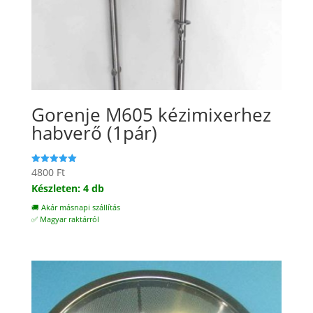
Gorenje M605 kézimixerhez
habverő (1pár)
4800
Ft
Értékelés:
5.00
Készleten: 4 db
/ 5
🚚 Akár másnapi szállítás
✅ Magyar raktárról