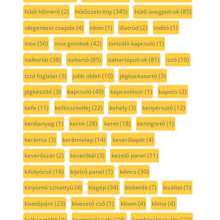
hűtő hőmérő
(2)
hűtőszekrény
(345)
hűtő üvegpolcok
(85)
idegentest csapda
(4)
idom
(1)
illatrúd
(2)
indító
(1)
inox
(56)
inox gombok
(42)
ionizáló kapcsoló
(1)
italkorlát
(38)
italtartó
(85)
italtartópolcok
(81)
izzó
(10)
izzó foglalat
(3)
jobb oldali
(10)
jégkockatartó
(3)
jégkészítő
(3)
kapcsoló
(40)
kapcsolósor
(1)
kapocs
(2)
kefe
(11)
kefésszívófej
(22)
kehely
(3)
kenyérsütő
(12)
kenőanyag
(1)
kerek
(28)
keret
(18)
keringtető
(1)
kerámia
(3)
kerámialap
(14)
keverőlapát
(4)
keverőszár
(2)
keverőtál
(3)
kezelő panel
(11)
kifolyócső
(16)
kijelző panel
(1)
kilincs
(30)
kinyomó szivattyú
(4)
kisgép
(34)
kiskerék
(7)
kisállat
(1)
kivetőpánt
(23)
kivezető cső
(1)
klixon
(4)
klíma
(4)
kolbásztöltő
(2)
kombinált kefe
(23)
kombináltszívófej
(22)