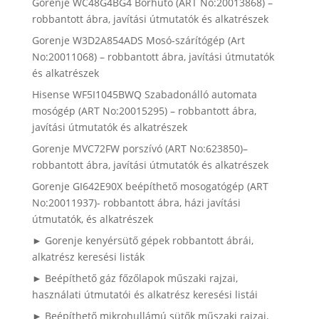
Gorenje WC48G4BG4 Borhűtő (ART No:20013868) –
robbantott ábra, javítási útmutatók és alkatrészek
Gorenje W3D2A854ADS Mosó-szárítógép (Art
No:20011068) – robbantott ábra, javítási útmutatók
és alkatrészek
Hisense WF5I1045BWQ Szabadonálló automata
mosógép (ART No:20015295) – robbantott ábra,
javítási útmutatók és alkatrészek
Gorenje MVC72FW porszívó (ART No:623850)–
robbantott ábra, javítási útmutatók és alkatrészek
Gorenje GI642E90X beépíthető mosogatógép (ART
No:20011937)- robbantott ábra, házi javítási
útmutatók, és alkatrészek
► Gorenje kenyérsütő gépek robbantott ábrái,
alkatrész keresési listák
► Beépíthető gáz főzőlapok műszaki rajzai,
használati útmutatói és alkatrész keresési listái
► Beépíthető mikrohullámú sütők műszaki rajzai,