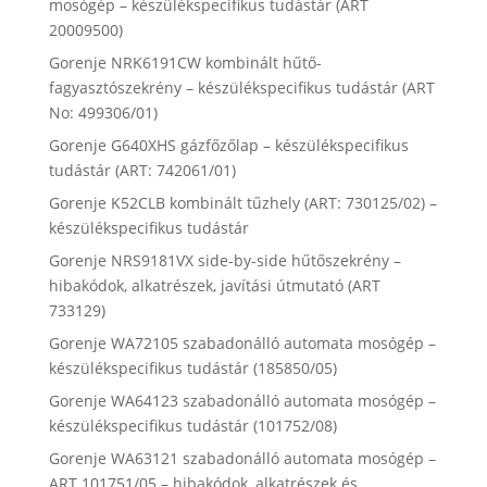
mosógép – készülékspecifikus tudástár (ART
20009500)
Gorenje NRK6191CW kombinált hűtő-
fagyasztószekrény – készülékspecifikus tudástár (ART
No: 499306/01)
Gorenje G640XHS gázfőzőlap – készülékspecifikus
tudástár (ART: 742061/01)
Gorenje K52CLB kombinált tűzhely (ART: 730125/02) –
készülékspecifikus tudástár
Gorenje NRS9181VX side-by-side hűtőszekrény –
hibakódok, alkatrészek, javítási útmutató (ART
733129)
Gorenje WA72105 szabadonálló automata mosógép –
készülékspecifikus tudástár (185850/05)
Gorenje WA64123 szabadonálló automata mosógép –
készülékspecifikus tudástár (101752/08)
Gorenje WA63121 szabadonálló automata mosógép –
ART 101751/05 – hibakódok, alkatrészek és