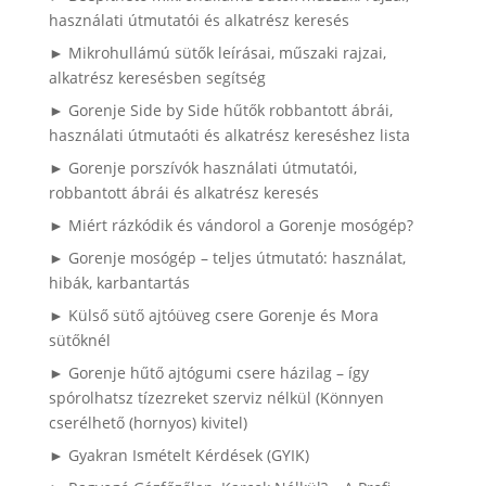
használati útmutatói és alkatrész keresés
► Mikrohullámú sütők leírásai, műszaki rajzai,
alkatrész keresésben segítség
► Gorenje Side by Side hűtők robbantott ábrái,
használati útmutaóti és alkatrész kereséshez lista
► Gorenje porszívók használati útmutatói,
robbantott ábrái és alkatrész keresés
► Miért rázkódik és vándorol a Gorenje mosógép?
► Gorenje mosógép – teljes útmutató: használat,
hibák, karbantartás
► Külső sütő ajtóüveg csere Gorenje és Mora
sütőknél
► Gorenje hűtő ajtógumi csere házilag – így
spórolhatsz tízezreket szerviz nélkül (Könnyen
cserélhető (hornyos) kivitel)
► Gyakran Ismételt Kérdések (GYIK)