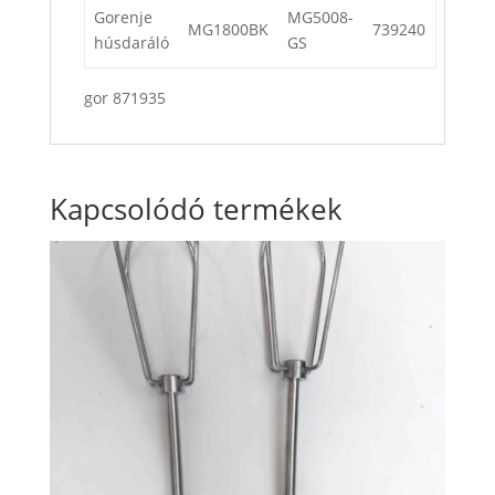
Gorenje
MG5008-
MG1800BK
739240
húsdaráló
GS
gor 871935
Kapcsolódó termékek