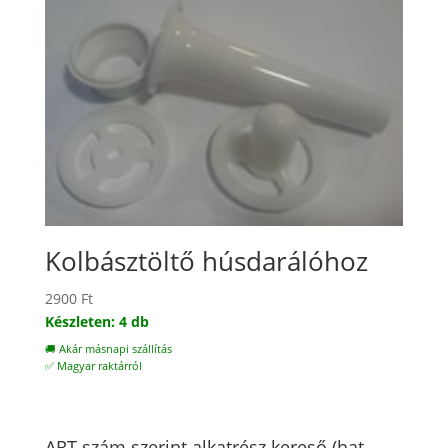
Kolbásztöltő húsdarálóhoz
2900
Ft
Készleten: 4 db
🚚 Akár másnapi szállítás
✅ Magyar raktárról
ART szám szerint alkatrész kereső (hat