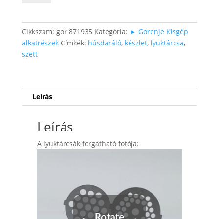
lyuktárcsa
készlet
mennyiség
Cikkszám:
gor 871935
Kategória:
► Gorenje Kisgép
alkatrészek
Címkék:
húsdaráló
,
készlet
,
lyuktárcsa
,
szett
Leírás
Leírás
A lyuktárcsák forgatható fotója: