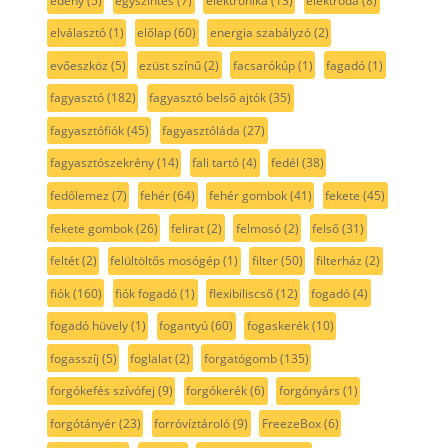
edény
(5)
egyszintes
(7)
elektronika
(13)
elektróda
(8)
elválasztó
(1)
előlap
(60)
energia szabályzó
(2)
evőeszköz
(5)
ezüst színű
(2)
facsarókúp
(1)
fagadó
(1)
fagyasztó
(182)
fagyasztó belső ajtók
(35)
fagyasztófiók
(45)
fagyasztóláda
(27)
fagyasztószekrény
(14)
fali tartó
(4)
fedél
(38)
fedőlemez
(7)
fehér
(64)
fehér gombok
(41)
fekete
(45)
fekete gombok
(26)
felirat
(2)
felmosó
(2)
felső
(31)
feltét
(2)
felültöltős mosógép
(1)
filter
(50)
filterház
(2)
fiók
(160)
fiók fogadó
(1)
flexibiliscső
(12)
fogadó
(4)
fogadó hüvely
(1)
fogantyú
(60)
fogaskerék
(10)
fogasszíj
(5)
foglalat
(2)
forgatógomb
(135)
forgókefés szívófej
(9)
forgókerék
(6)
forgónyárs
(1)
forgótányér
(23)
forróvíztároló
(9)
FreezeBox
(6)