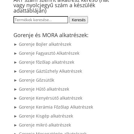
vagy nyolcjegyű szám a készülék
adattábláján)
Keresés
Keresés
a
következőre:
Gorenje és MORA alkatrészek:
► Gorenje Bojler alkatrészek
► Gorenje Fagyasztó Alkatrészek
► Gorenje főzőlap alkatrészek
► Gorenje Gáztűzhely Alkatrészek
► Gorenje Gőzsütők
► Gorenje Hűtő alkatrészek
► Gorenje Kenyérsütő alkatrészek
► Gorenje Kerámia Főzőlap Alkatrészek
► Gorenje Kisgép alkatrészek
► Gorenje mikró alkatrészek
► Gorenje Mosogatógép alkatrészek