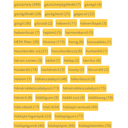
gáztűzhely
(499)
gáztűzhelyégőfedél
(7)
gázégő
(4)
gázégőfedél
(28)
gázégőtető
(25)
gégecső
(22)
görgő
(36)
gőzsütő
(2)
habverő
(11)
habverőlapát
(3)
habverőszár
(7)
hajtómű
(5)
harmonikacső
(5)
HEPA Filter
(39)
Hisense
(115)
horog
(6)
hosszabítás
(1)
hosszbordás szíj
(21)
hosszbordásszíj
(6)
hurkatöltő
(1)
három szintes
(3)
hátfal
(1)
hátlap
(2)
házrész
(6)
húsdaráló
(14)
húshőmérő
(3)
hüvely
(2)
hőcserélő
(2)
hőelem
(1)
hőfokszabályzó
(48)
hőkorlátozó
(3)
hőmérsékletszabályozó
(13)
hőmérsékletszabályzó
(15)
hőmérő
(8)
hőállógumi
(9)
hőálló izzó
(4)
hőállóüveg
(18)
hőérzékelő
(17)
hűtő
(634)
hűtőajtó-tartozék
(69)
hűtőajtó fogantyúk
(23)
hűtőajtógumi
(77)
hűtőajtógumik
(46)
hűtőajtópolc
(66)
hűtőajtótömítés
(76)