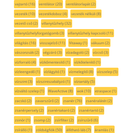
vajtartó
(16)
ventilátor
(20)
ventilátorlapát
(2)
vezeték
(10)
vezetékdoboz
(4)
vezeték nélküli
(8)
vezető cső
(2)
villanytűzhely
(32)
villanytűzhelyforgatógomb
(3)
villanytűzhely kapcsoló
(11)
világítás
(16)
visszajelző
(11)
Vitaway
(1)
vákuum
(2)
vászonzsák
(2)
végzáró
(3)
vízadagoló
(2)
vízcső
(3)
vízforraló
(4)
vízkőmentesítő
(1)
vízkőtelenítő
(1)
vízleengedő
(1)
vízlágyító
(1)
vízmelegítő
(8)
vízszelep
(5)
vízszint
(3)
vízszintszabályzó
(1)
víztartály
(5)
vízváltó szelep
(1)
WaveActive
(8)
wok
(10)
xtraspace
(1)
zacskó
(2)
zavarszűrő
(2)
zsanér
(76)
zsanéralátét
(2)
zsanérpersely
(2)
zsanértakaró
(2)
zsanértartó
(2)
zsinór
(1)
zsomp
(2)
zsírfilter
(2)
zsírszűrő
(6)
zsírálló
(1)
zöldségfiók
(50)
állítható láb
(7)
áramlás
(1)