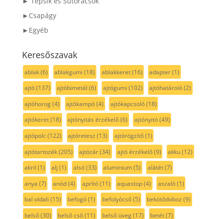
► Tepsik és Sütőrácsok
►Csapágy
►Egyéb
Keresőszavak
ablak
(6)
ablakgumi
(18)
ablakkeret
(16)
adapter
(1)
ajtó
(137)
ajtóbimetál
(6)
ajtógumi
(102)
ajtóhatároló
(2)
ajtóhorog
(4)
ajtókampó
(4)
ajtókapcsoló
(18)
ajtókeret
(18)
ajtónyitás érzékelő
(6)
ajtónyitó
(49)
ajtópolc
(122)
ajtóretesz
(13)
ajtórögzítő
(1)
ajtótartozék
(205)
ajtózár
(34)
ajtó érzékelő
(9)
akku
(12)
akril
(1)
alj
(1)
alsó
(33)
aluminium
(5)
alátét
(7)
anya
(7)
anód
(4)
aprító
(11)
aquastop
(4)
aszaló
(1)
bal oldali
(15)
befogó
(1)
befolyócső
(5)
bekötődoboz
(9)
belső
(30)
belső cső
(11)
belső üveg
(17)
betét
(7)