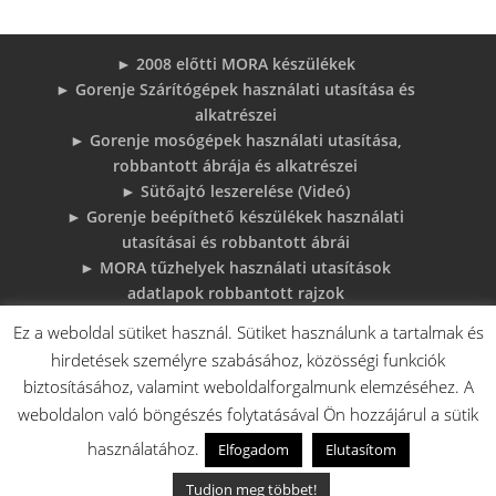
► 2008 előtti MORA készülékek
► Gorenje Szárítógépek használati utasítása és
alkatrészei
► Gorenje mosógépek használati utasítása,
robbantott ábrája és alkatrészei
► Sütőajtó leszerelése (Videó)
► Gorenje beépíthető készülékek használati
utasításai és robbantott ábrái
► MORA tűzhelyek használati utasítások
adatlapok robbantott rajzok
► Gorenje Bojler Vízkő problémák és
Ez a weboldal sütiket használ. Sütiket használunk a tartalmak és
megoldások
hirdetések személyre szabásához, közösségi funkciók
► 6 gyakori sütő hiba, és megoldások
biztosításához, valamint weboldalforgalmunk elemzéséhez. A
♦Gorenje Háztartásigépek adattábláiról:
weboldalon való böngészés folytatásával Ön hozzájárul a sütik
használatához.
Elfogadom
Elutasítom
V.A. Elektro Boys Kft. - 2018 - Minden jog fenntartva!
Tudjon meg többet!