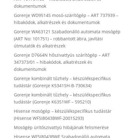
dokumentumok
Gorenje WD9514S mosó-szárítógép – ART 737939 –
hibakódok, alkatrészek és dokumentumok
Gorenje WA63121 Szabadonálló automata mosógép
(ART No: 101751) – robbantott ábra, javítási
útmutatók és alkatrészek
Gorenje D7664N hőszivattyús szárítógép – ART
347373/01 – hibakódok, alkatrészek és
dokumentumok
Gorenje kombinált tűzhely – készülékspecifikus
tudástár (Gorenje K5341SH-B-730634)
Gorenje kombinált tűzhely – készülékspecifikus
tudástár (Gorenje K6351WF – 595210)
Hisense mosógép – készülékspecifikus tudástár
(Hisense WF5I8043BWF-20015293)
Mosógép ürítőszivattyú hibájának felismerése
Hisense WF5I8043BWF Szabadonálló automata