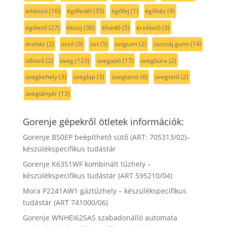
átlátszó
(16)
égőfedél
(35)
égőfej
(1)
égőház
(9)
égőtető
(27)
ékszíj
(36)
élvédő
(5)
érzékelő
(3)
óraház
(2)
úszó
(3)
üst
(5)
üstgumi
(2)
üstszáj gumi
(14)
ütköző
(2)
üveg
(123)
üvegajtó
(17)
üvegbúra
(2)
üvegkehely
(3)
üveglap
(3)
üvegtartó
(6)
üvegtető
(2)
üvegtányér
(13)
Gorenje gépekről ötletek információk:
Gorenje B50EP beépíthető sütő (ART: 705313/02)–
készülékspecifikus tudástár
Gorenje K6351WF kombinált tűzhely –
készülékspecifikus tudástár (ART 595210/04)
Mora P2241AW1 gáztűzhely – készülékspecifikus
tudástár (ART 741000/06)
Gorenje WNHEI62SAS szabadonálló automata