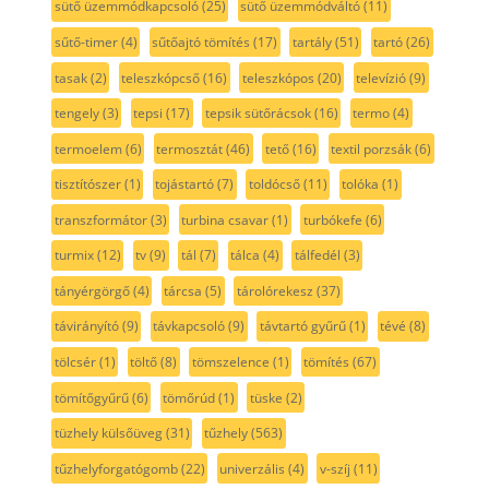
sütő üzemmódkapcsoló
(25)
sütő üzemmódváltó
(11)
sűtő-timer
(4)
sűtőajtó tömítés
(17)
tartály
(51)
tartó
(26)
tasak
(2)
teleszkópcső
(16)
teleszkópos
(20)
televízió
(9)
tengely
(3)
tepsi
(17)
tepsik sütőrácsok
(16)
termo
(4)
termoelem
(6)
termosztát
(46)
tető
(16)
textil porzsák
(6)
tisztítószer
(1)
tojástartó
(7)
toldócső
(11)
tolóka
(1)
transzformátor
(3)
turbina csavar
(1)
turbókefe
(6)
turmix
(12)
tv
(9)
tál
(7)
tálca
(4)
tálfedél
(3)
tányérgörgő
(4)
tárcsa
(5)
tárolórekesz
(37)
távirányító
(9)
távkapcsoló
(9)
távtartó gyűrű
(1)
tévé
(8)
tölcsér
(1)
töltő
(8)
tömszelence
(1)
tömítés
(67)
tömítőgyűrű
(6)
tömőrúd
(1)
tüske
(2)
tüzhely külsőüveg
(31)
tűzhely
(563)
tűzhelyforgatógomb
(22)
univerzális
(4)
v-szíj
(11)