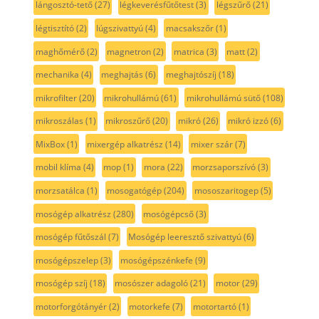
lángosztó-tető
(27)
légkeverésfűtőtest
(3)
légszűrő
(21)
légtisztító
(2)
lúgszivattyú
(4)
macsakszőr
(1)
maghőmérő
(2)
magnetron
(2)
matrica
(3)
matt
(2)
mechanika
(4)
meghajtás
(6)
meghajtószíj
(18)
mikrofilter
(20)
mikrohullámú
(61)
mikrohullámú sütő
(108)
mikroszálas
(1)
mikroszűrő
(20)
mikró
(26)
mikró izzó
(6)
MixBox
(1)
mixergép alkatrész
(14)
mixer szár
(7)
mobil klíma
(4)
mop
(1)
mora
(22)
morzsaporszívó
(3)
morzsatálca
(1)
mosogatógép
(204)
mososzaritogep
(5)
mosógép alkatrész
(280)
mosógépcső
(3)
mosógép fűtőszál
(7)
Mosógép leeresztő szivattyú
(6)
mosógépszelep
(3)
mosógépszénkefe
(9)
mosógép szíj
(18)
mosószer adagoló
(21)
motor
(29)
motorforgótányér
(2)
motorkefe
(7)
motortartó
(1)