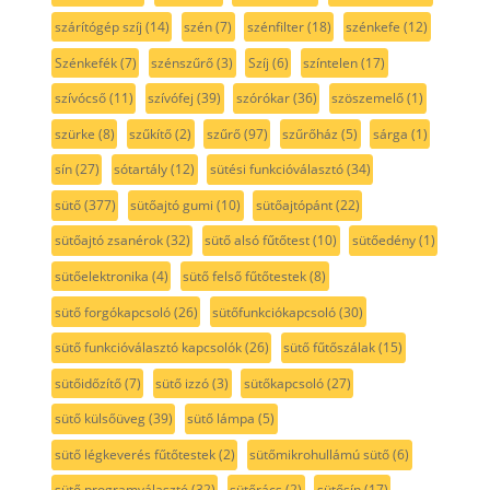
szárítógép szíj
(14)
szén
(7)
szénfilter
(18)
szénkefe
(12)
Szénkefék
(7)
szénszűrő
(3)
Szíj
(6)
színtelen
(17)
szívócső
(11)
szívófej
(39)
szórókar
(36)
szöszemelő
(1)
szürke
(8)
szűkítő
(2)
szűrő
(97)
szűrőház
(5)
sárga
(1)
sín
(27)
sótartály
(12)
sütési funkcióválasztó
(34)
sütő
(377)
sütőajtó gumi
(10)
sütőajtópánt
(22)
sütőajtó zsanérok
(32)
sütő alsó fűtőtest
(10)
sütőedény
(1)
sütőelektronika
(4)
sütő felső fűtőtestek
(8)
sütő forgókapcsoló
(26)
sütőfunkciókapcsoló
(30)
sütő funkcióválasztó kapcsolók
(26)
sütő fűtőszálak
(15)
sütőidőzítő
(7)
sütő izzó
(3)
sütőkapcsoló
(27)
sütő külsőüveg
(39)
sütő lámpa
(5)
sütő légkeverés fűtőtestek
(2)
sütőmikrohullámú sütő
(6)