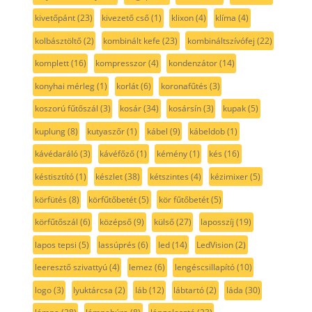
kivetőpánt
(23)
kivezető cső
(1)
klixon
(4)
klíma
(4)
kolbásztöltő
(2)
kombinált kefe
(23)
kombináltszívófej
(22)
komplett
(16)
kompresszor
(4)
kondenzátor
(14)
konyhai mérleg
(1)
korlát
(6)
koronafűtés
(3)
koszorú fűtőszál
(3)
kosár
(34)
kosársín
(3)
kupak
(5)
kuplung
(8)
kutyaszőr
(1)
kábel
(9)
kábeldob
(1)
kávédaráló
(3)
kávéfőző
(1)
kémény
(1)
kés
(16)
késtisztító
(1)
készlet
(38)
kétszintes
(4)
kézimixer
(5)
körfütés
(8)
körfűtőbetét
(5)
kör fűtőbetét
(5)
körfűtőszál
(6)
középső
(9)
külső
(27)
laposszíj
(19)
lapos tepsi
(5)
lassúprés
(6)
led
(14)
LedVision
(2)
leeresztő szivattyú
(4)
lemez
(6)
lengéscsillapító
(10)
logo
(3)
lyuktárcsa
(2)
láb
(12)
lábtartó
(2)
láda
(30)