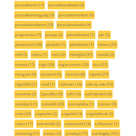
porzsáktartó
(11)
porzsáktartóbetét
(9)
porzsáktartóegység
(9)
porzsáktartóidom
(9)
porzsáktartókeret
(10)
porzsáktartóvilla
(9)
programóra
(7)
pumpa
(3)
pálcahőmérő
(1)
pár
(5)
páraelszívó
(50)
párásító
(1)
párátlanító
(1)
rekesz
(29)
relé
(5)
retesz
(1)
retro
(2)
robotgép
(37)
rosetta
(2)
rozetta
(11)
rugó
(20)
rugós-zsanér
(33)
rács
(27)
rácsgumi
(4)
rácstartó
(3)
résszívó
(8)
rögzítő
(27)
rögzítőfül
(1)
rövid
(1)
rúdmixer
(14)
side by side
(53)
smoothie
(2)
SpaceBox
(5)
stift
(10)
sutő hőmérő
(4)
szabályzó
(1)
szeletelő
(20)
szennytálca
(1)
szenzor
(5)
szett
(29)
szigetelés
(2)
szigetelő
(3)
szigetelőcsík
(2)
szikra
(11)
szikratrafó
(2)
szikráztató
(14)
szilikonzsír
(1)
szimering
(11)
szivacs
(3)
szivattyú
(17)
szárítógép
(101)