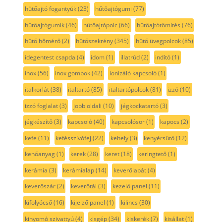
hűtőajtó fogantyúk
(23)
hűtőajtógumi
(77)
hűtőajtógumik
(46)
hűtőajtópolc
(66)
hűtőajtótömítés
(76)
hűtő hőmérő
(2)
hűtőszekrény
(345)
hűtő üvegpolcok
(85)
idegentest csapda
(4)
idom
(1)
illatrúd
(2)
indító
(1)
inox
(56)
inox gombok
(42)
ionizáló kapcsoló
(1)
italkorlát
(38)
italtartó
(85)
italtartópolcok
(81)
izzó
(10)
izzó foglalat
(3)
jobb oldali
(10)
jégkockatartó
(3)
jégkészítő
(3)
kapcsoló
(40)
kapcsolósor
(1)
kapocs
(2)
kefe
(11)
kefésszívófej
(22)
kehely
(3)
kenyérsütő
(12)
kenőanyag
(1)
kerek
(28)
keret
(18)
keringtető
(1)
kerámia
(3)
kerámialap
(14)
keverőlapát
(4)
keverőszár
(2)
keverőtál
(3)
kezelő panel
(11)
kifolyócső
(16)
kijelző panel
(1)
kilincs
(30)
kinyomó szivattyú
(4)
kisgép
(34)
kiskerék
(7)
kisállat
(1)