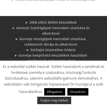
► 2008 előtti MORA készülékek
► Gorenje Szárítógépek használati utasítása és
alkatrészei
► Gorenje mosógépek használati utasítása,
robbantott ábrája és alkatrészei
► Sütőajtó leszerelése (Videó)
► Gorenje beépíthető készülékek használati
utasításai és robbantott ábrái
► MORA tűzhelyek használati utasítások
Ez a weboldal sütiket használ. Sütiket használunk a tartalmak és
adatlapok robbantott rajzok
hirdetések személyre szabásához, közösségi funkciók
► Gorenje Bojler Vízkő problémák és
biztosításához, valamint weboldalforgalmunk elemzéséhez. A
megoldások
weboldalon való böngészés folytatásával Ön hozzájárul a sütik
► 6 gyakori sütő hiba, és megoldások
használatához.
Elfogadom
Elutasítom
♦Gorenje Háztartásigépek adattábláiról:
Tudjon meg többet!