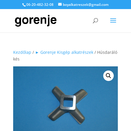
06-20-482-32-08
boyalkatreszek@gmail.com
Kezdőlap
/
► Gorenje Kisgép alkatrészek
/ Húsdaráló
kés