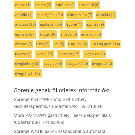
zsinór
(1)
zsomp
(2)
zsírfilter
(2)
zsírszűrő
(6)
zsírálló
(1)
zöldségfiók
(50)
állítható láb
(7)
áramlás
(1)
átlátszó
(16)
égőfedél
(35)
égőfej
(1)
égőház
(9)
égőtető
(27)
ékszíj
(36)
élvédő
(5)
érzékelő
(3)
óraház
(2)
úszó
(3)
üst
(5)
üstgumi
(2)
üstszáj gumi
(14)
ütköző
(2)
üveg
(123)
üvegajtó
(17)
üvegbúra
(2)
üvegkehely
(3)
üveglap
(3)
üvegtartó
(6)
üvegtető
(2)
üvegtányér
(13)
Gorenje gépekről ötletek információk:
Gorenje K6351WF kombinált tűzhely –
készülékspecifikus tudástár (ART 595210/04)
Mora P2241AW1 gáztűzhely – készülékspecifikus
tudástár (ART 741000/06)
Gorenje WNHEI62SAS szabadonálló automata