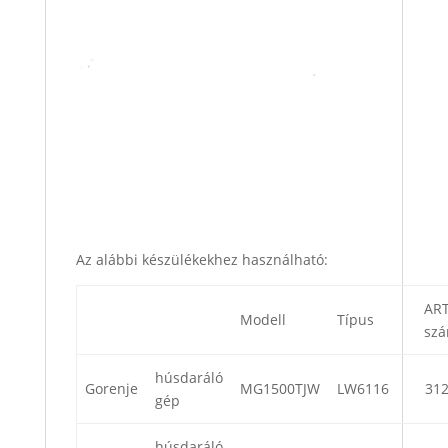
Az alábbi készülékekhez használható:
AR
Modell
Típus
sz
húsdaráló
Gorenje
MG1500TJW
LW6116
31
gép
húsdaráló