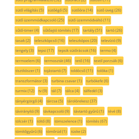
sütő programválasztó
(32)
sütőrács
(2)
sütősín
(17)
sütő világítás
(5)
sütőégő
(5)
sütőóra
(14)
sütő üveg
(26)
sütő üzemmódkapcsoló
(25)
sütő üzemmódváltó
(11)
sűtő-timer
(4)
sűtőajtó tömítés
(17)
tartály
(51)
tartó
(26)
tasak
(2)
teleszkópcső
(16)
teleszkópos
(20)
televízió
(9)
tengely
(3)
tepsi
(17)
tepsik sütőrácsok
(16)
termo
(4)
termoelem
(6)
termosztát
(46)
tető
(16)
textil porzsák
(6)
tisztítószer
(1)
tojástartó
(7)
toldócső
(11)
tolóka
(1)
transzformátor
(3)
turbina csavar
(1)
turbókefe
(6)
turmix
(12)
tv
(9)
tál
(7)
tálca
(4)
tálfedél
(3)
tányérgörgő
(4)
tárcsa
(5)
tárolórekesz
(37)
távirányító
(9)
távkapcsoló
(9)
távtartó gyűrű
(1)
tévé
(8)
tölcsér
(1)
töltő
(8)
tömszelence
(1)
tömítés
(67)
tömítőgyűrű
(6)
tömőrúd
(1)
tüske
(2)