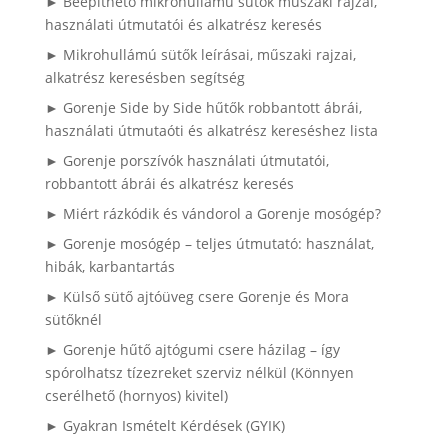
► Beépíthető mikrohullámú sütők műszaki rajzai,
használati útmutatói és alkatrész keresés
► Mikrohullámú sütők leírásai, műszaki rajzai,
alkatrész keresésben segítség
► Gorenje Side by Side hűtők robbantott ábrái,
használati útmutaóti és alkatrész kereséshez lista
► Gorenje porszívók használati útmutatói,
robbantott ábrái és alkatrész keresés
► Miért rázkódik és vándorol a Gorenje mosógép?
► Gorenje mosógép – teljes útmutató: használat,
hibák, karbantartás
► Külső sütő ajtóüveg csere Gorenje és Mora
sütőknél
► Gorenje hűtő ajtógumi csere házilag – így
spórolhatsz tízezreket szerviz nélkül (Könnyen
cserélhető (hornyos) kivitel)
► Gyakran Ismételt Kérdések (GYIK)