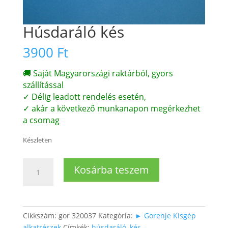
Húsdaráló kés
3900
Ft
🚚 Saját Magyarországi raktárból, gyors
szállítással
✓ Délig leadott rendelés esetén,
✓ akár a következő munkanapon megérkezhet
a csomag
Készleten
Húsdaráló
Kosárba teszem
kés
mennyiség
Cikkszám:
gor 320037
Kategória:
► Gorenje Kisgép
alkatrészek
Címkék:
húsdaráló
,
kés