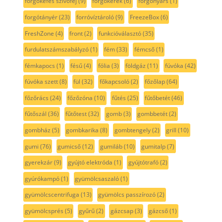
forgókefés szívófej
(9)
forgókerék
(6)
forgónyárs
(1)
forgótányér
(23)
forróvíztároló
(9)
FreezeBox
(6)
FreshZone
(4)
front
(2)
funkcióválasztó
(35)
furdulatszámszabályzó
(1)
fém
(33)
fémcső
(1)
fémkapocs
(1)
fésű
(4)
fólia
(3)
földgáz
(11)
fúvóka
(42)
fúvóka szett
(8)
fül
(32)
főkapcsoló
(2)
főzőlap
(64)
főzőrács
(24)
főzőzóna
(10)
fűtés
(25)
fűtőbetét
(46)
fűtőszál
(36)
fűtőtest
(32)
gomb
(3)
gombbetét
(2)
gombház
(5)
gombkarika
(8)
gombtengely
(2)
grill
(10)
gumi
(76)
gumicső
(12)
gumiláb
(10)
gumitalp
(7)
gyerekzár
(9)
gyújtó elektróda
(1)
gyújtótrafó
(2)
gyúrókampó
(1)
gyümölcsaszaló
(1)
gyümölcscentrifuga
(13)
gyümölcs passzírozó
(2)
gyümölcsprés
(5)
gyűrű
(2)
gázcsap
(3)
gázcső
(1)