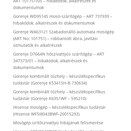
ART 101751/05 – hibakódok, alkatrészek és
dokumentumok
Gorenje WD9514S mosó-szárítógép – ART 737939 –
hibakódok, alkatrészek és dokumentumok
Gorenje WA63121 Szabadonálló automata mosógép
(ART No: 101751) – robbantott ábra, javítási
útmutatók és alkatrészek
Gorenje D7664N hőszivattyús szárítógép – ART
347373/01 – hibakódok, alkatrészek és
dokumentumok
Gorenje kombinált tűzhely – készülékspecifikus
tudástár (Gorenje K5341SH-B-730634)
Gorenje kombinált tűzhely – készülékspecifikus
tudástár (Gorenje K6351WF – 595210)
Hisense mosógép – készülékspecifikus tudástár
(Hisense WF5I8043BWF-20015293)
Mosógép ürítőszivattyú hibájának felismerése