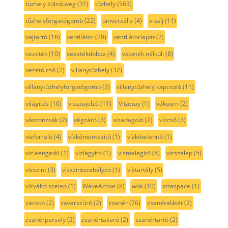
tüzhely külsőüveg
(31)
tűzhely
(563)
tűzhelyforgatógomb
(22)
univerzális
(4)
v-szíj
(11)
vajtartó
(16)
ventilátor
(20)
ventilátorlapát
(2)
vezeték
(10)
vezetékdoboz
(4)
vezeték nélküli
(8)
vezető cső
(2)
villanytűzhely
(32)
villanytűzhelyforgatógomb
(3)
villanytűzhely kapcsoló
(11)
világítás
(16)
visszajelző
(11)
Vitaway
(1)
vákuum
(2)
vászonzsák
(2)
végzáró
(3)
vízadagoló
(2)
vízcső
(3)
vízforraló
(4)
vízkőmentesítő
(1)
vízkőtelenítő
(1)
vízleengedő
(1)
vízlágyító
(1)
vízmelegítő
(8)
vízszelep
(5)
vízszint
(3)
vízszintszabályzó
(1)
víztartály
(5)
vízváltó szelep
(1)
WaveActive
(8)
wok
(10)
xtraspace
(1)
zacskó
(2)
zavarszűrő
(2)
zsanér
(76)
zsanéralátét
(2)
zsanérpersely
(2)
zsanértakaró
(2)
zsanértartó
(2)