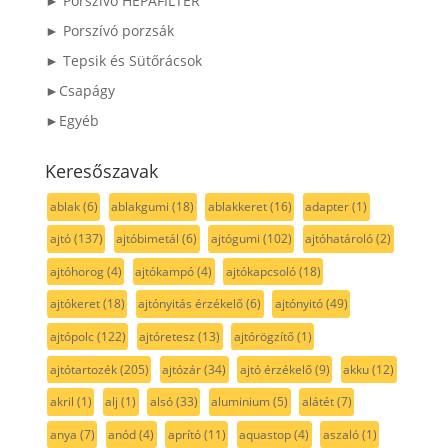
► Porszívó HEPAFILTER
► Porszívó porzsák
► Tepsik és Sütőrácsok
►Csapágy
►Egyéb
Keresőszavak
ablak
(6)
ablakgumi
(18)
ablakkeret
(16)
adapter
(1)
ajtó
(137)
ajtóbimetál
(6)
ajtógumi
(102)
ajtóhatároló
(2)
ajtóhorog
(4)
ajtókampó
(4)
ajtókapcsoló
(18)
ajtókeret
(18)
ajtónyitás érzékelő
(6)
ajtónyitó
(49)
ajtópolc
(122)
ajtóretesz
(13)
ajtórögzítő
(1)
ajtótartozék
(205)
ajtózár
(34)
ajtó érzékelő
(9)
akku
(12)
akril
(1)
alj
(1)
alsó
(33)
aluminium
(5)
alátét
(7)
anya
(7)
anód
(4)
aprító
(11)
aquastop
(4)
aszaló
(1)