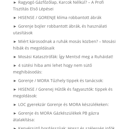
► Ragyogó Gázfőzőlap, Karcok Nélkül? – A Profi
Tisztítás Első Lépései
► HISENSE / GORENJE klíma robbantott ábrák
► Gorenje bojler robbantott ábrák, és használati
utasítások
► Miért károsodnak a ruhák mosás közben? – Mosási
hibák és megoldásaik
► Mosási Katasztrófák: Így Mentsd meg a Ruháidat!
► 4 sütési hiba ami lehet hogy nem sütő
meghibásodás:
► Gorenje / MORA Tűzhely tippek és tanácsok:
► HISENSE / Gorenej Hűtők és fagyasztók: tippek és
megoldások:
► LOC gyerekzár Gorenje és MORA készülékeken:
► Gorenje és MORA Gázkészülékek PB gázra
átalakítása:
► Kenyérsütő bordásszíjak: Hossz és szélesség infók