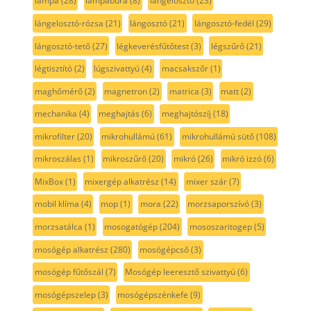
lámpa
(28)
lámpabúra
(8)
lángelosztó
(23)
lángelosztó-rózsa
(21)
lángosztó
(21)
lángosztó-fedél
(29)
lángosztó-tető
(27)
légkeverésfűtőtest
(3)
légszűrő
(21)
légtisztító
(2)
lúgszivattyú
(4)
macsakszőr
(1)
maghőmérő
(2)
magnetron
(2)
matrica
(3)
matt
(2)
mechanika
(4)
meghajtás
(6)
meghajtószíj
(18)
mikrofilter
(20)
mikrohullámú
(61)
mikrohullámú sütő
(108)
mikroszálas
(1)
mikroszűrő
(20)
mikró
(26)
mikró izzó
(6)
MixBox
(1)
mixergép alkatrész
(14)
mixer szár
(7)
mobil klíma
(4)
mop
(1)
mora
(22)
morzsaporszívó
(3)
morzsatálca
(1)
mosogatógép
(204)
mososzaritogep
(5)
mosógép alkatrész
(280)
mosógépcső
(3)
mosógép fűtőszál
(7)
Mosógép leeresztő szivattyú
(6)
mosógépszelep
(3)
mosógépszénkefe
(9)