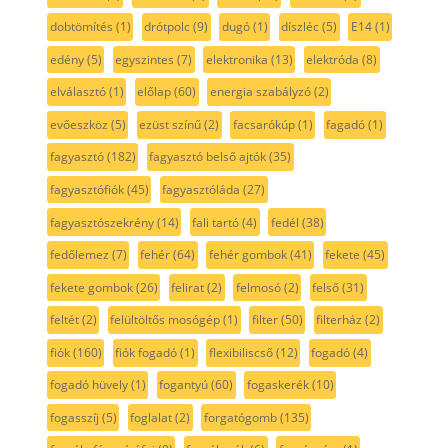
dobtömítés
(1)
drótpolc
(9)
dugó
(1)
díszléc
(5)
E14
(1)
edény
(5)
egyszintes
(7)
elektronika
(13)
elektróda
(8)
elválasztó
(1)
előlap
(60)
energia szabályzó
(2)
evőeszköz
(5)
ezüst színű
(2)
facsarókúp
(1)
fagadó
(1)
fagyasztó
(182)
fagyasztó belső ajtók
(35)
fagyasztófiók
(45)
fagyasztóláda
(27)
fagyasztószekrény
(14)
fali tartó
(4)
fedél
(38)
fedőlemez
(7)
fehér
(64)
fehér gombok
(41)
fekete
(45)
fekete gombok
(26)
felirat
(2)
felmosó
(2)
felső
(31)
feltét
(2)
felültöltős mosógép
(1)
filter
(50)
filterház
(2)
fiók
(160)
fiók fogadó
(1)
flexibiliscső
(12)
fogadó
(4)
fogadó hüvely
(1)
fogantyú
(60)
fogaskerék
(10)
fogasszíj
(5)
foglalat
(2)
forgatógomb
(135)