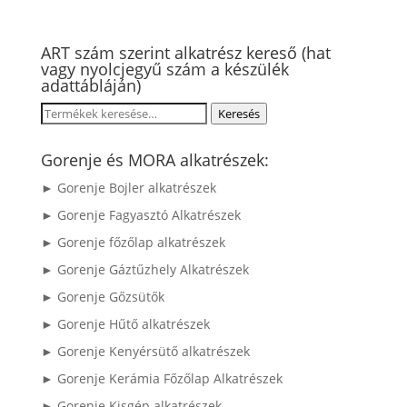
ART szám szerint alkatrész kereső (hat
vagy nyolcjegyű szám a készülék
adattábláján)
Keresés
Keresés
a
következőre:
Gorenje és MORA alkatrészek:
► Gorenje Bojler alkatrészek
► Gorenje Fagyasztó Alkatrészek
► Gorenje főzőlap alkatrészek
► Gorenje Gáztűzhely Alkatrészek
► Gorenje Gőzsütők
► Gorenje Hűtő alkatrészek
► Gorenje Kenyérsütő alkatrészek
► Gorenje Kerámia Főzőlap Alkatrészek
► Gorenje Kisgép alkatrészek