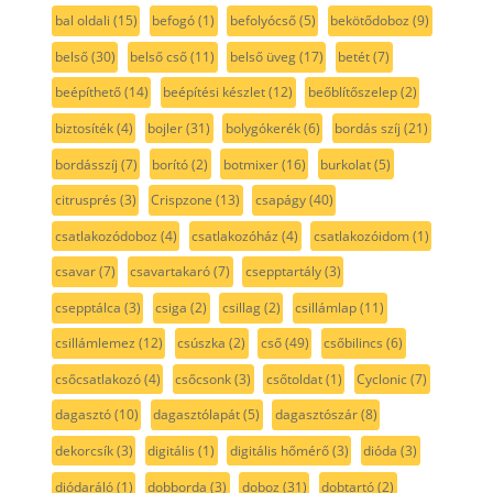
bal oldali
(15)
befogó
(1)
befolyócső
(5)
bekötődoboz
(9)
belső
(30)
belső cső
(11)
belső üveg
(17)
betét
(7)
beépíthető
(14)
beépítési készlet
(12)
beőblítőszelep
(2)
biztosíték
(4)
bojler
(31)
bolygókerék
(6)
bordás szíj
(21)
bordásszíj
(7)
borító
(2)
botmixer
(16)
burkolat
(5)
citrusprés
(3)
Crispzone
(13)
csapágy
(40)
csatlakozódoboz
(4)
csatlakozóház
(4)
csatlakozóidom
(1)
csavar
(7)
csavartakaró
(7)
csepptartály
(3)
csepptálca
(3)
csiga
(2)
csillag
(2)
csillámlap
(11)
csillámlemez
(12)
csúszka
(2)
cső
(49)
csőbilincs
(6)
csőcsatlakozó
(4)
csőcsonk
(3)
csőtoldat
(1)
Cyclonic
(7)
dagasztó
(10)
dagasztólapát
(5)
dagasztószár
(8)
dekorcsík
(3)
digitális
(1)
digitális hőmérő
(3)
dióda
(3)
diódaráló
(1)
dobborda
(3)
doboz
(31)
dobtartó
(2)