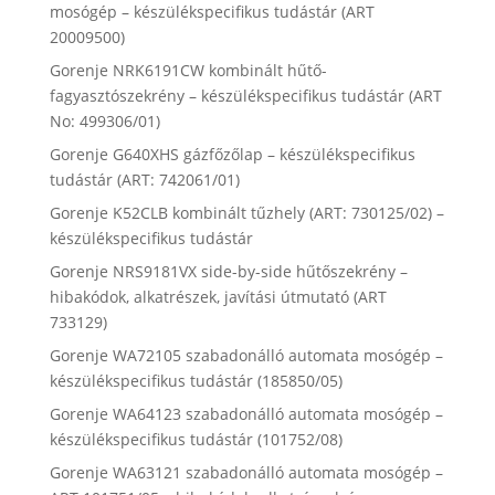
mosógép – készülékspecifikus tudástár (ART
20009500)
Gorenje NRK6191CW kombinált hűtő-
fagyasztószekrény – készülékspecifikus tudástár (ART
No: 499306/01)
Gorenje G640XHS gázfőzőlap – készülékspecifikus
tudástár (ART: 742061/01)
Gorenje K52CLB kombinált tűzhely (ART: 730125/02) –
készülékspecifikus tudástár
Gorenje NRS9181VX side-by-side hűtőszekrény –
hibakódok, alkatrészek, javítási útmutató (ART
733129)
Gorenje WA72105 szabadonálló automata mosógép –
készülékspecifikus tudástár (185850/05)
Gorenje WA64123 szabadonálló automata mosógép –
készülékspecifikus tudástár (101752/08)
Gorenje WA63121 szabadonálló automata mosógép –