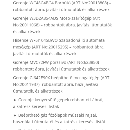
Gorenje WC48G4BG4 Borhűtő (ART No:20013868) –
robbantott ábra, javítási útmutatók és alkatrészek
Gorenje W3D2A854ADS Mosó-szárítógép (Art
No:20011068) – robbantott ábra, javítási útmutatók
és alkatrészek
Hisense WF5I1045BWQ Szabadonálló automata
mosógép (ART No:20015295) – robbantott ábra,
javítási útmutatók és alkatrészek
Gorenje MVC72FW porszívó (ART No:623850)–
robbantott ábra, javítási útmutatók és alkatrészek
Gorenje GI642E90X beépíthető mosogatógép (ART
No:20011937)- robbantott ábra, házi javítási
útmutatók, és alkatrészek
► Gorenje kenyérsütő gépek robbantott ábrái,
alkatrész keresési listák
► Beépíthető gáz főzőlapok műszaki rajzai,
használati útmutatói és alkatrész keresési listái