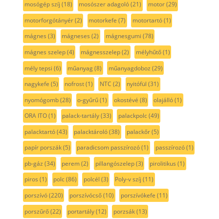
mosógép szíj
(18)
mosószer adagoló
(21)
motor
(29)
motorforgótányér
(2)
motorkefe
(7)
motortartó
(1)
mágnes
(3)
mágneses
(2)
mágnesgumi
(78)
mágnes szelep
(4)
mágnesszelep
(2)
mélyhűtő
(1)
mély tepsi
(6)
műanyag
(8)
műanyagdoboz
(29)
nagykefe
(5)
nofrost
(1)
NTC
(2)
nyitófül
(31)
nyomógomb
(28)
o-gyűrű
(1)
okostévé
(8)
olajálló
(1)
ORA ITO
(1)
palack-tartály
(33)
palackpolc
(49)
palacktartó
(43)
palacktároló
(38)
palackőr
(5)
papír porszák
(5)
paradicsom passzírozó
(1)
passzírozó
(1)
pb-gáz
(34)
perem
(2)
pillangószelep
(3)
pirolitikus
(1)
piros
(1)
polc
(86)
polcél
(3)
Poly-v szíj
(11)
porszívó
(220)
porszívócső
(10)
porszívókefe
(11)
porszűrő
(22)
portartály
(12)
porzsák
(13)