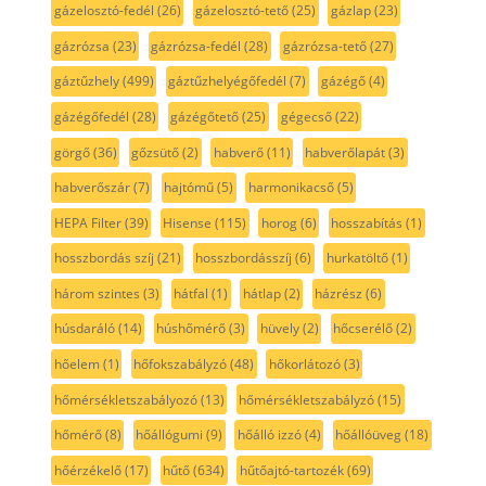
gázelosztó-fedél
(26)
gázelosztó-tető
(25)
gázlap
(23)
gázrózsa
(23)
gázrózsa-fedél
(28)
gázrózsa-tető
(27)
gáztűzhely
(499)
gáztűzhelyégőfedél
(7)
gázégő
(4)
gázégőfedél
(28)
gázégőtető
(25)
gégecső
(22)
görgő
(36)
gőzsütő
(2)
habverő
(11)
habverőlapát
(3)
habverőszár
(7)
hajtómű
(5)
harmonikacső
(5)
HEPA Filter
(39)
Hisense
(115)
horog
(6)
hosszabítás
(1)
hosszbordás szíj
(21)
hosszbordásszíj
(6)
hurkatöltő
(1)
három szintes
(3)
hátfal
(1)
hátlap
(2)
házrész
(6)
húsdaráló
(14)
húshőmérő
(3)
hüvely
(2)
hőcserélő
(2)
hőelem
(1)
hőfokszabályzó
(48)
hőkorlátozó
(3)
hőmérsékletszabályozó
(13)
hőmérsékletszabályzó
(15)
hőmérő
(8)
hőállógumi
(9)
hőálló izzó
(4)
hőállóüveg
(18)
hőérzékelő
(17)
hűtő
(634)
hűtőajtó-tartozék
(69)