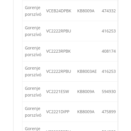
Gorenje
VCEB24DPBK
KB8009A
474332
porszívó
Gorenje
VC2222RPBU
416253
porszívó
Gorenje
VC2223RPBK
408174
porszívó
Gorenje
VC2222RPBU
KB8003AE
416253
porszívó
Gorenje
VC2221ESW
KB8009A
594930
porszívó
Gorenje
VC2221DIPP
KB8009A
475899
porszívó
Gorenje