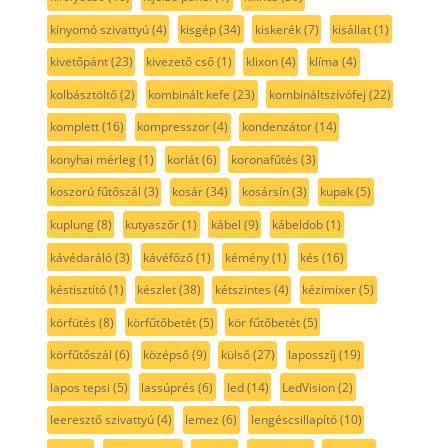
kinyomó szivattyú
(4)
kisgép
(34)
kiskerék
(7)
kisállat
(1)
kivetőpánt
(23)
kivezető cső
(1)
klixon
(4)
klíma
(4)
kolbásztöltő
(2)
kombinált kefe
(23)
kombináltszívófej
(22)
komplett
(16)
kompresszor
(4)
kondenzátor
(14)
konyhai mérleg
(1)
korlát
(6)
koronafűtés
(3)
koszorú fűtőszál
(3)
kosár
(34)
kosársín
(3)
kupak
(5)
kuplung
(8)
kutyaszőr
(1)
kábel
(9)
kábeldob
(1)
kávédaráló
(3)
kávéfőző
(1)
kémény
(1)
kés
(16)
késtisztító
(1)
készlet
(38)
kétszintes
(4)
kézimixer
(5)
körfütés
(8)
körfűtőbetét
(5)
kör fűtőbetét
(5)
körfűtőszál
(6)
középső
(9)
külső
(27)
laposszíj
(19)
lapos tepsi
(5)
lassúprés
(6)
led
(14)
LedVision
(2)
leeresztő szivattyú
(4)
lemez
(6)
lengéscsillapító
(10)