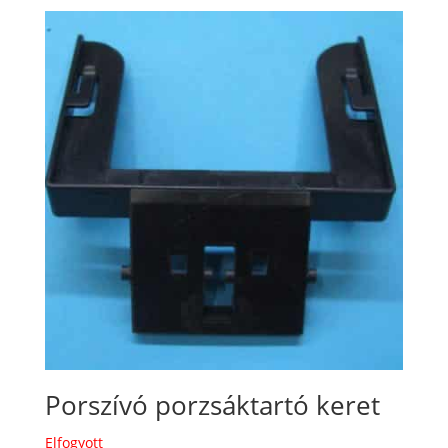
Porszívó porzsáktartó keret
Elfogyott