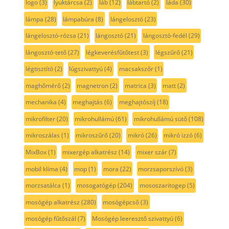
logo
(3)
lyuktárcsa
(2)
láb
(12)
lábtartó
(2)
láda
(30)
lámpa
(28)
lámpabúra
(8)
lángelosztó
(23)
lángelosztó-rózsa
(21)
lángosztó
(21)
lángosztó-fedél
(29)
lángosztó-tető
(27)
légkeverésfűtőtest
(3)
légszűrő
(21)
légtisztító
(2)
lúgszivattyú
(4)
macsakszőr
(1)
maghőmérő
(2)
magnetron
(2)
matrica
(3)
matt
(2)
mechanika
(4)
meghajtás
(6)
meghajtószíj
(18)
mikrofilter
(20)
mikrohullámú
(61)
mikrohullámú sütő
(108)
mikroszálas
(1)
mikroszűrő
(20)
mikró
(26)
mikró izzó
(6)
MixBox
(1)
mixergép alkatrész
(14)
mixer szár
(7)
mobil klíma
(4)
mop
(1)
mora
(22)
morzsaporszívó
(3)
morzsatálca
(1)
mosogatógép
(204)
mososzaritogep
(5)
mosógép alkatrész
(280)
mosógépcső
(3)
mosógép fűtőszál
(7)
Mosógép leeresztő szivattyú
(6)