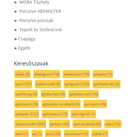
► MORA Tűzhely
► Porszívó HEPAFILTER
► Porszívó porzsák
► Tepsik és Sütőrácsok
►Csapágy
►Egyéb
Keresőszavak
ablak
(6)
ablakgumi
(18)
ablakkeret
(16)
adapter
(1)
ajtó
(137)
ajtóbimetál
(6)
ajtógumi
(102)
ajtóhatároló
(2)
ajtóhorog
(4)
ajtókampó
(4)
ajtókapcsoló
(18)
ajtókeret
(18)
ajtónyitás érzékelő
(6)
ajtónyitó
(49)
ajtópolc
(122)
ajtóretesz
(13)
ajtórögzítő
(1)
ajtótartozék
(205)
ajtózár
(34)
ajtó érzékelő
(9)
akku
(12)
akril
(1)
alj
(1)
alsó
(33)
aluminium
(5)
alátét
(7)