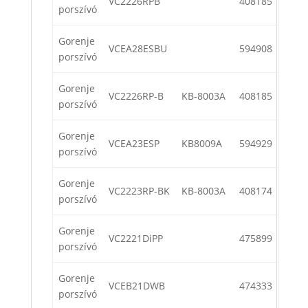
VC2226RPB
408185
porszívó
Gorenje
VCEA28ESBU
594908
porszívó
Gorenje
VC2226RP-B
KB-8003A
408185
porszívó
Gorenje
VCEA23ESP
KB8009A
594929
porszívó
Gorenje
VC2223RP-BK
KB-8003A
408174
porszívó
Gorenje
VC2221DiPP
475899
porszívó
Gorenje
VCEB21DWB
474333
porszívó