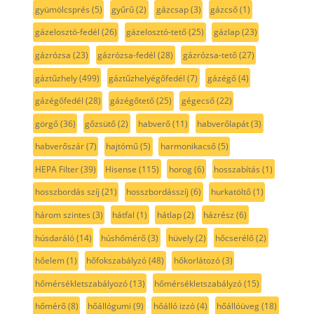
gyümölcsprés
(5)
gyűrű
(2)
gázcsap
(3)
gázcső
(1)
gázelosztó-fedél
(26)
gázelosztó-tető
(25)
gázlap
(23)
gázrózsa
(23)
gázrózsa-fedél
(28)
gázrózsa-tető
(27)
gáztűzhely
(499)
gáztűzhelyégőfedél
(7)
gázégő
(4)
gázégőfedél
(28)
gázégőtető
(25)
gégecső
(22)
görgő
(36)
gőzsütő
(2)
habverő
(11)
habverőlapát
(3)
habverőszár
(7)
hajtómű
(5)
harmonikacső
(5)
HEPA Filter
(39)
Hisense
(115)
horog
(6)
hosszabítás
(1)
hosszbordás szíj
(21)
hosszbordásszíj
(6)
hurkatöltő
(1)
három szintes
(3)
hátfal
(1)
hátlap
(2)
házrész
(6)
húsdaráló
(14)
húshőmérő
(3)
hüvely
(2)
hőcserélő
(2)
hőelem
(1)
hőfokszabályzó
(48)
hőkorlátozó
(3)
hőmérsékletszabályozó
(13)
hőmérsékletszabályzó
(15)
hőmérő
(8)
hőállógumi
(9)
hőálló izzó
(4)
hőállóüveg
(18)