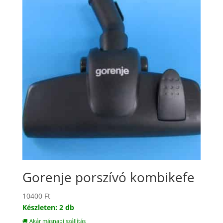
Gorenje porszívó kombikefe
10400
Ft
Készleten: 2 db
🚚 Akár másnapi szállítás