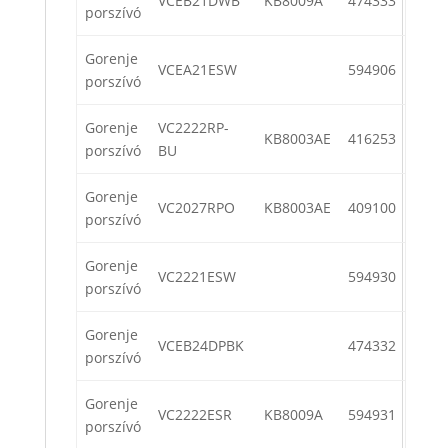
VCEB21DWB
KB8009A
474333
porszívó
Gorenje
VCEA21ESW
594906
porszívó
Gorenje
VC2222RP-
KB8003AE
416253
porszívó
BU
Gorenje
VC2027RPO
KB8003AE
409100
porszívó
Gorenje
VC2221ESW
594930
porszívó
Gorenje
VCEB24DPBK
474332
porszívó
Gorenje
VC2222ESR
KB8009A
594931
porszívó