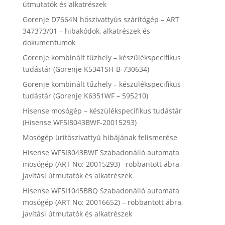
útmutatók és alkatrészek
Gorenje D7664N hőszivattyús szárítógép – ART
347373/01 – hibakódok, alkatrészek és
dokumentumok
Gorenje kombinált tűzhely – készülékspecifikus
tudástár (Gorenje K5341SH-B-730634)
Gorenje kombinált tűzhely – készülékspecifikus
tudástár (Gorenje K6351WF – 595210)
Hisense mosógép – készülékspecifikus tudástár
(Hisense WF5I8043BWF-20015293)
Mosógép ürítőszivattyú hibájának felismerése
Hisense WF5I8043BWF Szabadonálló automata
mosógép (ART No: 20015293)– robbantott ábra,
javítási útmutatók és alkatrészek
Hisense WF5I1045BBQ Szabadonálló automata
mosógép (ART No: 20016652) – robbantott ábra,
javítási útmutatók és alkatrészek