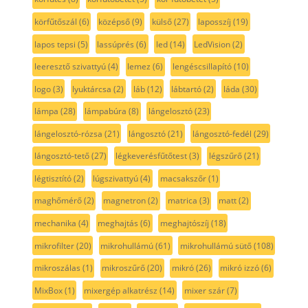
körfűtőszál
(6)
középső
(9)
külső
(27)
laposszíj
(19)
lapos tepsi
(5)
lassúprés
(6)
led
(14)
LedVision
(2)
leeresztő szivattyú
(4)
lemez
(6)
lengéscsillapító
(10)
logo
(3)
lyuktárcsa
(2)
láb
(12)
lábtartó
(2)
láda
(30)
lámpa
(28)
lámpabúra
(8)
lángelosztó
(23)
lángelosztó-rózsa
(21)
lángosztó
(21)
lángosztó-fedél
(29)
lángosztó-tető
(27)
légkeverésfűtőtest
(3)
légszűrő
(21)
légtisztító
(2)
lúgszivattyú
(4)
macsakszőr
(1)
maghőmérő
(2)
magnetron
(2)
matrica
(3)
matt
(2)
mechanika
(4)
meghajtás
(6)
meghajtószíj
(18)
mikrofilter
(20)
mikrohullámú
(61)
mikrohullámú sütő
(108)
mikroszálas
(1)
mikroszűrő
(20)
mikró
(26)
mikró izzó
(6)
MixBox
(1)
mixergép alkatrész
(14)
mixer szár
(7)