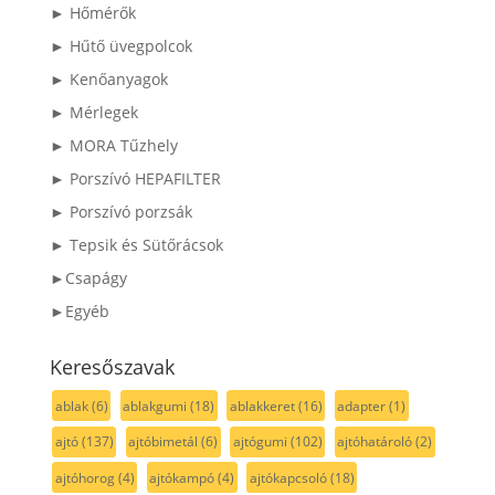
► Hőmérők
► Hűtő üvegpolcok
► Kenőanyagok
► Mérlegek
► MORA Tűzhely
► Porszívó HEPAFILTER
► Porszívó porzsák
► Tepsik és Sütőrácsok
►Csapágy
►Egyéb
Keresőszavak
ablak
(6)
ablakgumi
(18)
ablakkeret
(16)
adapter
(1)
ajtó
(137)
ajtóbimetál
(6)
ajtógumi
(102)
ajtóhatároló
(2)
ajtóhorog
(4)
ajtókampó
(4)
ajtókapcsoló
(18)