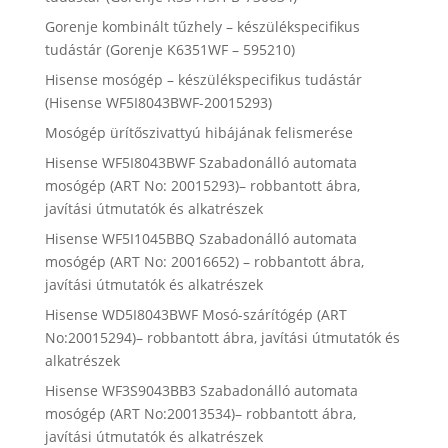
Gorenje kombinált tűzhely – készülékspecifikus
tudástár (Gorenje K6351WF – 595210)
Hisense mosógép – készülékspecifikus tudástár
(Hisense WF5I8043BWF-20015293)
Mosógép ürítőszivattyú hibájának felismerése
Hisense WF5I8043BWF Szabadonálló automata
mosógép (ART No: 20015293)– robbantott ábra,
javítási útmutatók és alkatrészek
Hisense WF5I1045BBQ Szabadonálló automata
mosógép (ART No: 20016652) – robbantott ábra,
javítási útmutatók és alkatrészek
Hisense WD5I8043BWF Mosó-szárítógép (ART
No:20015294)– robbantott ábra, javítási útmutatók és
alkatrészek
Hisense WF3S9043BB3 Szabadonálló automata
mosógép (ART No:20013534)– robbantott ábra,
javítási útmutatók és alkatrészek