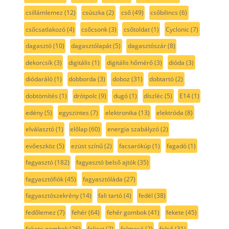
csillámlemez
(12)
csúszka
(2)
cső
(49)
csőbilincs
(6)
csőcsatlakozó
(4)
csőcsonk
(3)
csőtoldat
(1)
Cyclonic
(7)
dagasztó
(10)
dagasztólapát
(5)
dagasztószár
(8)
dekorcsík
(3)
digitális
(1)
digitális hőmérő
(3)
dióda
(3)
diódaráló
(1)
dobborda
(3)
doboz
(31)
dobtartó
(2)
dobtömítés
(1)
drótpolc
(9)
dugó
(1)
díszléc
(5)
E14
(1)
edény
(5)
egyszintes
(7)
elektronika
(13)
elektróda
(8)
elválasztó
(1)
előlap
(60)
energia szabályzó
(2)
evőeszköz
(5)
ezüst színű
(2)
facsarókúp
(1)
fagadó
(1)
fagyasztó
(182)
fagyasztó belső ajtók
(35)
fagyasztófiók
(45)
fagyasztóláda
(27)
fagyasztószekrény
(14)
fali tartó
(4)
fedél
(38)
fedőlemez
(7)
fehér
(64)
fehér gombok
(41)
fekete
(45)
fekete gombok
(26)
felirat
(2)
felmosó
(2)
felső
(31)