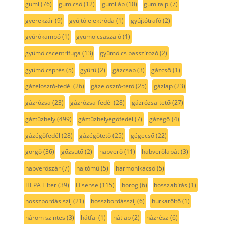
gumi
(76)
gumicső
(12)
gumiláb
(10)
gumitalp
(7)
gyerekzár
(9)
gyújtó elektróda
(1)
gyújtótrafó
(2)
gyúrókampó
(1)
gyümölcsaszaló
(1)
gyümölcscentrifuga
(13)
gyümölcs passzírozó
(2)
gyümölcsprés
(5)
gyűrű
(2)
gázcsap
(3)
gázcső
(1)
gázelosztó-fedél
(26)
gázelosztó-tető
(25)
gázlap
(23)
gázrózsa
(23)
gázrózsa-fedél
(28)
gázrózsa-tető
(27)
gáztűzhely
(499)
gáztűzhelyégőfedél
(7)
gázégő
(4)
gázégőfedél
(28)
gázégőtető
(25)
gégecső
(22)
görgő
(36)
gőzsütő
(2)
habverő
(11)
habverőlapát
(3)
habverőszár
(7)
hajtómű
(5)
harmonikacső
(5)
HEPA Filter
(39)
Hisense
(115)
horog
(6)
hosszabítás
(1)
hosszbordás szíj
(21)
hosszbordásszíj
(6)
hurkatöltő
(1)
három szintes
(3)
hátfal
(1)
hátlap
(2)
házrész
(6)