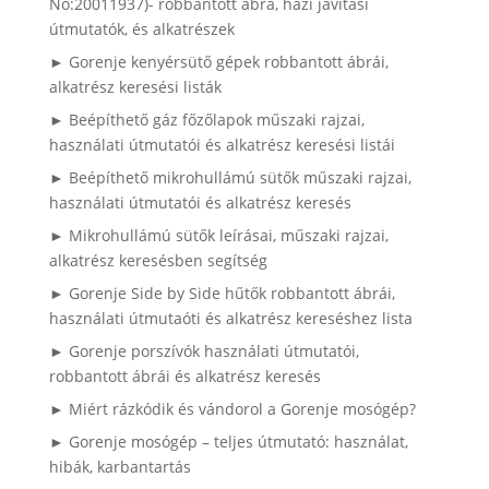
No:20011937)- robbantott ábra, házi javítási
útmutatók, és alkatrészek
► Gorenje kenyérsütő gépek robbantott ábrái,
alkatrész keresési listák
► Beépíthető gáz főzőlapok műszaki rajzai,
használati útmutatói és alkatrész keresési listái
► Beépíthető mikrohullámú sütők műszaki rajzai,
használati útmutatói és alkatrész keresés
► Mikrohullámú sütők leírásai, műszaki rajzai,
alkatrész keresésben segítség
► Gorenje Side by Side hűtők robbantott ábrái,
használati útmutaóti és alkatrész kereséshez lista
► Gorenje porszívók használati útmutatói,
robbantott ábrái és alkatrész keresés
► Miért rázkódik és vándorol a Gorenje mosógép?
► Gorenje mosógép – teljes útmutató: használat,
hibák, karbantartás