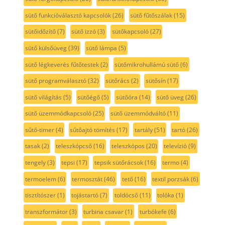
sütő funkcióválasztó kapcsolók
(26)
sütő fűtőszálak
(15)
sütőidőzítő
(7)
sütő izzó
(3)
sütőkapcsoló
(27)
sütő külsőüveg
(39)
sütő lámpa
(5)
sütő légkeverés fűtőtestek
(2)
sütőmikrohullámú sütő
(6)
sütő programválasztó
(32)
sütőrács
(2)
sütősín
(17)
sütő világítás
(5)
sütőégő
(5)
sütőóra
(14)
sütő üveg
(26)
sütő üzemmódkapcsoló
(25)
sütő üzemmódváltó
(11)
sűtő-timer
(4)
sűtőajtó tömítés
(17)
tartály
(51)
tartó
(26)
tasak
(2)
teleszkópcső
(16)
teleszkópos
(20)
televízió
(9)
tengely
(3)
tepsi
(17)
tepsik sütőrácsok
(16)
termo
(4)
termoelem
(6)
termosztát
(46)
tető
(16)
textil porzsák
(6)
tisztítószer
(1)
tojástartó
(7)
toldócső
(11)
tolóka
(1)
transzformátor
(3)
turbina csavar
(1)
turbókefe
(6)