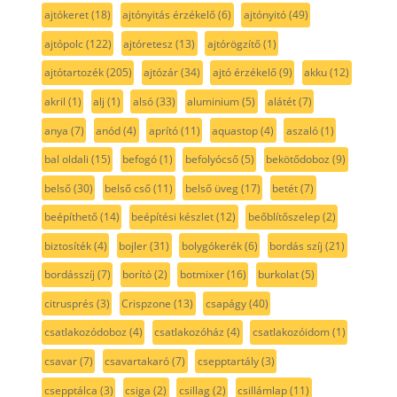
ajtókeret
(18)
ajtónyitás érzékelő
(6)
ajtónyitó
(49)
ajtópolc
(122)
ajtóretesz
(13)
ajtórögzítő
(1)
ajtótartozék
(205)
ajtózár
(34)
ajtó érzékelő
(9)
akku
(12)
akril
(1)
alj
(1)
alsó
(33)
aluminium
(5)
alátét
(7)
anya
(7)
anód
(4)
aprító
(11)
aquastop
(4)
aszaló
(1)
bal oldali
(15)
befogó
(1)
befolyócső
(5)
bekötődoboz
(9)
belső
(30)
belső cső
(11)
belső üveg
(17)
betét
(7)
beépíthető
(14)
beépítési készlet
(12)
beőblítőszelep
(2)
biztosíték
(4)
bojler
(31)
bolygókerék
(6)
bordás szíj
(21)
bordásszíj
(7)
borító
(2)
botmixer
(16)
burkolat
(5)
citrusprés
(3)
Crispzone
(13)
csapágy
(40)
csatlakozódoboz
(4)
csatlakozóház
(4)
csatlakozóidom
(1)
csavar
(7)
csavartakaró
(7)
csepptartály
(3)
csepptálca
(3)
csiga
(2)
csillag
(2)
csillámlap
(11)