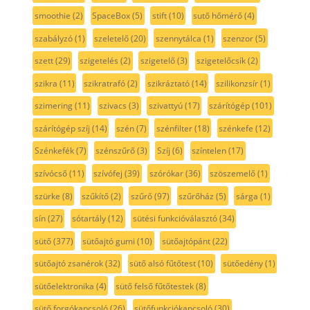
smoothie
(2)
SpaceBox
(5)
stift
(10)
sutő hőmérő
(4)
szabályzó
(1)
szeletelő
(20)
szennytálca
(1)
szenzor
(5)
szett
(29)
szigetelés
(2)
szigetelő
(3)
szigetelőcsík
(2)
szikra
(11)
szikratrafó
(2)
szikráztató
(14)
szilikonzsír
(1)
szimering
(11)
szivacs
(3)
szivattyú
(17)
szárítógép
(101)
szárítógép szíj
(14)
szén
(7)
szénfilter
(18)
szénkefe
(12)
Szénkefék
(7)
szénszűrő
(3)
Szíj
(6)
színtelen
(17)
szívócső
(11)
szívófej
(39)
szórókar
(36)
szöszemelő
(1)
szürke
(8)
szűkítő
(2)
szűrő
(97)
szűrőház
(5)
sárga
(1)
sín
(27)
sótartály
(12)
sütési funkcióválasztó
(34)
sütő
(377)
sütőajtó gumi
(10)
sütőajtópánt
(22)
sütőajtó zsanérok
(32)
sütő alsó fűtőtest
(10)
sütőedény
(1)
sütőelektronika
(4)
sütő felső fűtőtestek
(8)
sütő forgókapcsoló
(26)
sütőfunkciókapcsoló
(30)