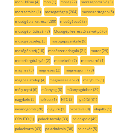
mobil klíma
(4)
mop
(1)
mora
(22)
morzsaporszívó
(3)
morzsatálca
(1)
mosogatógép
(204)
mososzaritogep
(5)
mosógép alkatrész
(280)
mosógépcső
(3)
mosógép fűtőszál
(7)
Mosógép leeresztő szivattyú
(6)
mosógépszelep
(3)
mosógépszénkefe
(9)
mosógép szíj
(18)
mosószer adagoló
(21)
motor
(29)
motorforgótányér
(2)
motorkefe
(7)
motortartó
(1)
mágnes
(3)
mágneses
(2)
mágnesgumi
(78)
mágnes szelep
(4)
mágnesszelep
(2)
mélyhűtő
(1)
mély tepsi
(6)
műanyag
(8)
műanyagdoboz
(29)
nagykefe
(5)
nofrost
(1)
NTC
(2)
nyitófül
(31)
nyomógomb
(28)
o-gyűrű
(1)
okostévé
(8)
olajálló
(1)
ORA ITO
(1)
palack-tartály
(33)
palackpolc
(49)
palacktartó
(43)
palacktároló
(38)
palackőr
(5)