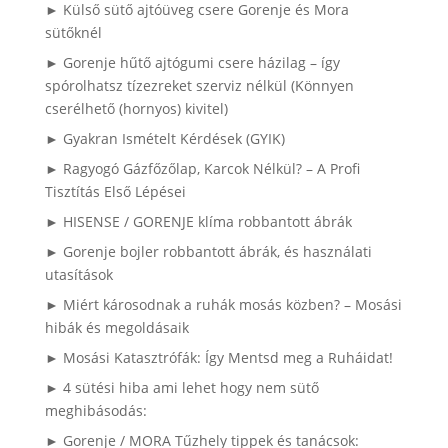
► Külső sütő ajtóüveg csere Gorenje és Mora
sütőknél
► Gorenje hűtő ajtógumi csere házilag – így
spórolhatsz tízezreket szerviz nélkül (Könnyen
cserélhető (hornyos) kivitel)
► Gyakran Ismételt Kérdések (GYIK)
► Ragyogó Gázfőzőlap, Karcok Nélkül? – A Profi
Tisztítás Első Lépései
► HISENSE / GORENJE klíma robbantott ábrák
► Gorenje bojler robbantott ábrák, és használati
utasítások
► Miért károsodnak a ruhák mosás közben? – Mosási
hibák és megoldásaik
► Mosási Katasztrófák: Így Mentsd meg a Ruháidat!
► 4 sütési hiba ami lehet hogy nem sütő
meghibásodás:
► Gorenje / MORA Tűzhely tippek és tanácsok: