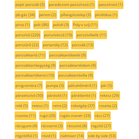
papír porszák
(5)
paradicsom passzírozó
(1)
passzírozó
(1)
pb-gáz
(34)
perem
(2)
pillangószelep
(3)
pirolitikus
(1)
piros
(1)
polc
(86)
polcél
(3)
Poly-v szíj
(11)
porszívó
(220)
porszívócső
(10)
porszívókefe
(11)
porszűrő
(22)
portartály
(12)
porzsák
(13)
porzsáktartó
(11)
porzsáktartóbetét
(9)
porzsáktartóegység
(9)
porzsáktartóidom
(9)
porzsáktartókeret
(10)
porzsáktartóvilla
(9)
programóra
(7)
pumpa
(3)
pálcahőmérő
(1)
pár
(5)
páraelszívó
(50)
párásító
(1)
párátlanító
(1)
rekesz
(29)
relé
(5)
retesz
(1)
retro
(2)
robotgép
(37)
rosetta
(2)
rozetta
(11)
rugó
(20)
rugós-zsanér
(33)
rács
(27)
rácsgumi
(4)
rácstartó
(3)
résszívó
(8)
rögzítő
(27)
rögzítőfül
(1)
rövid
(1)
rúdmixer
(14)
side by side
(53)