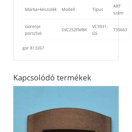
ART
Márka+készülék
Modell
Típus
szám
Gorenje
VC3931-
SVC252FMBK
735663
porszívó
GS
gor 813267
Kapcsolódó termékek