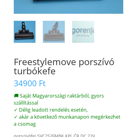
Freestylemove porszívó
turbókefe
34900
Ft
🚚 Saját Magyarországi raktárból, gyors
szállítással
✓ Délig leadott rendelés esetén,
✓ akár a következő munkanapon megérkezhet
a csomag
porszívófej SVC252FMBK KPL ČR DC 22V