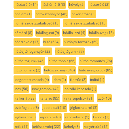
húsdaráló
(14)
húshőmérő
(3)
hüvely
(2)
hőcserélő
(2)
hőelem
(1)
hőfokszabályzó
(48)
hőkorlátozó
(3)
hőmérsékletszabályozó
(13)
hőmérsékletszabályzó
(15)
hőmérő
(8)
hőállógumi
(9)
hőálló izzó
(4)
hőállóüveg
(18)
hőérzékelő
(17)
hűtő
(634)
hűtőajtó-tartozék
(69)
hűtőajtó fogantyúk
(23)
hűtőajtógumi
(77)
hűtőajtógumik
(46)
hűtőajtópolc
(66)
hűtőajtótömítés
(76)
hűtő hőmérő
(2)
hűtőszekrény
(345)
hűtő üvegpolcok
(85)
idegentest csapda
(4)
idom
(1)
illatrúd
(2)
indító
(1)
inox
(56)
inox gombok
(42)
ionizáló kapcsoló
(1)
italkorlát
(38)
italtartó
(85)
italtartópolcok
(81)
izzó
(10)
izzó foglalat
(3)
jobb oldali
(10)
jégkockatartó
(3)
jégkészítő
(3)
kapcsoló
(40)
kapcsolósor
(1)
kapocs
(2)
kefe
(11)
kefésszívófej
(22)
kehely
(3)
kenyérsütő
(12)