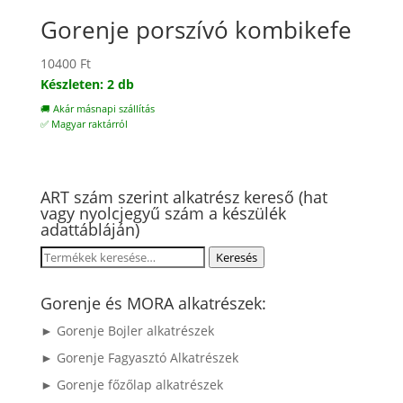
Gorenje porszívó kombikefe
10400
Ft
Készleten: 2 db
🚚 Akár másnapi szállítás
✅ Magyar raktárról
ART szám szerint alkatrész kereső (hat
vagy nyolcjegyű szám a készülék
adattábláján)
Keresés
Keresés
a
következőre:
Gorenje és MORA alkatrészek:
► Gorenje Bojler alkatrészek
► Gorenje Fagyasztó Alkatrészek
► Gorenje főzőlap alkatrészek