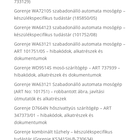
733129)
Gorenje WA72105 szabadonálló automata mosógép –
készülékspecifikus tudástár (185850/05)
Gorenje WA64123 szabadonálló automata mosógép –
készülékspecifikus tudástár (101752/08)
Gorenje WA63121 szabadonálló automata mosógép –
ART 101751/05 – hibakódok, alkatrészek és
dokumentumok
Gorenje WD9514S mosó-szárítógép – ART 737939 –
hibakódok, alkatrészek és dokumentumok
Gorenje WA63121 Szabadonálló automata mosógép
(ART No: 101751) – robbantott ábra, javítási
útmutatók és alkatrészek
Gorenje D7664N hőszivattyús szárítógép – ART
347373/01 – hibakódok, alkatrészek és
dokumentumok
Gorenje kombinált tűzhely – készülékspecifikus
tudástár (Gorenje K5341SH-B-730634)