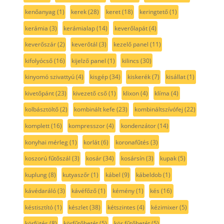
kenőanyag
(1)
kerek
(28)
keret
(18)
keringtető
(1)
kerámia
(3)
kerámialap
(14)
keverőlapát
(4)
keverőszár
(2)
keverőtál
(3)
kezelő panel
(11)
kifolyócső
(16)
kijelző panel
(1)
kilincs
(30)
kinyomó szivattyú
(4)
kisgép
(34)
kiskerék
(7)
kisállat
(1)
kivetőpánt
(23)
kivezető cső
(1)
klixon
(4)
klíma
(4)
kolbásztöltő
(2)
kombinált kefe
(23)
kombináltszívófej
(22)
komplett
(16)
kompresszor
(4)
kondenzátor
(14)
konyhai mérleg
(1)
korlát
(6)
koronafűtés
(3)
koszorú fűtőszál
(3)
kosár
(34)
kosársín
(3)
kupak
(5)
kuplung
(8)
kutyaszőr
(1)
kábel
(9)
kábeldob
(1)
kávédaráló
(3)
kávéfőző
(1)
kémény
(1)
kés
(16)
késtisztító
(1)
készlet
(38)
kétszintes
(4)
kézimixer
(5)
körfütés
(8)
körfűtőbetét
(5)
kör fűtőbetét
(5)