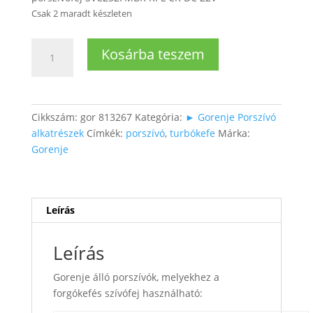
Csak 2 maradt készleten
Freestylemove
Kosárba teszem
porszívó
turbókefe
mennyiség
Cikkszám:
gor 813267
Kategória:
► Gorenje Porszívó
alkatrészek
Címkék:
porszívó
,
turbókefe
Márka:
Gorenje
Leírás
Leírás
Gorenje álló porszívók, melyekhez a
forgókefés szívófej használható: