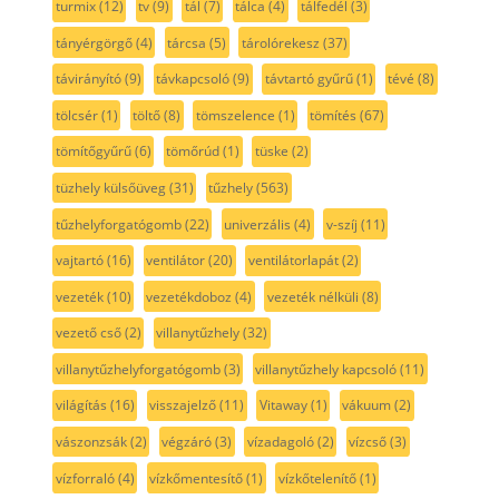
turmix
(12)
tv
(9)
tál
(7)
tálca
(4)
tálfedél
(3)
tányérgörgő
(4)
tárcsa
(5)
tárolórekesz
(37)
távirányító
(9)
távkapcsoló
(9)
távtartó gyűrű
(1)
tévé
(8)
tölcsér
(1)
töltő
(8)
tömszelence
(1)
tömítés
(67)
tömítőgyűrű
(6)
tömőrúd
(1)
tüske
(2)
tüzhely külsőüveg
(31)
tűzhely
(563)
tűzhelyforgatógomb
(22)
univerzális
(4)
v-szíj
(11)
vajtartó
(16)
ventilátor
(20)
ventilátorlapát
(2)
vezeték
(10)
vezetékdoboz
(4)
vezeték nélküli
(8)
vezető cső
(2)
villanytűzhely
(32)
villanytűzhelyforgatógomb
(3)
villanytűzhely kapcsoló
(11)
világítás
(16)
visszajelző
(11)
Vitaway
(1)
vákuum
(2)
vászonzsák
(2)
végzáró
(3)
vízadagoló
(2)
vízcső
(3)
vízforraló
(4)
vízkőmentesítő
(1)
vízkőtelenítő
(1)