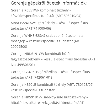
Gorenje gépekről ötletek információk:
Gorenje K6351WF kombinált tűzhely –
készülékspecifikus tudástár (ART 595210/04)
Mora P2241AW1 gáztűzhely – készülékspecifikus
tudástár (ART 741000/06)
Gorenje WNHEI62SAS szabadonálló automata
mosógép – készülékspecifikus tudástár (ART
20009500)
Gorenje NRK6191CW kombinált hűtő-
fagyasztószekrény – készülékspecifikus tudástár (ART
No: 499306/01)
Gorenje G640XHS gázfőzőlap – készülékspecifikus
tudástár (ART: 742061/01)
Gorenje K52CLB kombinált tűzhely (ART: 730125/02) –
készülékspecifikus tudástár
Gorenje NRS9181VX side-by-side hűtőszekrény –
hibakódok, alkatrészek, javítási útmutató (ART