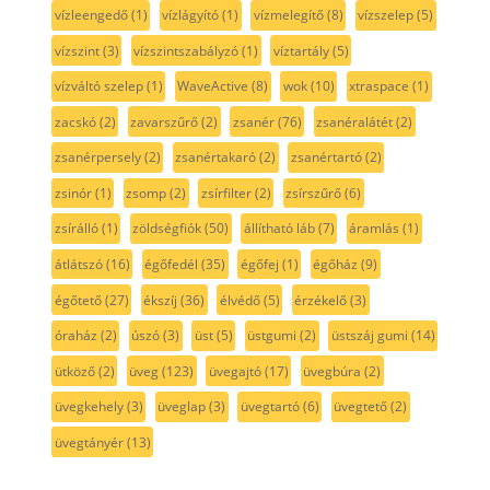
vízleengedő
(1)
vízlágyító
(1)
vízmelegítő
(8)
vízszelep
(5)
vízszint
(3)
vízszintszabályzó
(1)
víztartály
(5)
vízváltó szelep
(1)
WaveActive
(8)
wok
(10)
xtraspace
(1)
zacskó
(2)
zavarszűrő
(2)
zsanér
(76)
zsanéralátét
(2)
zsanérpersely
(2)
zsanértakaró
(2)
zsanértartó
(2)
zsinór
(1)
zsomp
(2)
zsírfilter
(2)
zsírszűrő
(6)
zsírálló
(1)
zöldségfiók
(50)
állítható láb
(7)
áramlás
(1)
átlátszó
(16)
égőfedél
(35)
égőfej
(1)
égőház
(9)
égőtető
(27)
ékszíj
(36)
élvédő
(5)
érzékelő
(3)
óraház
(2)
úszó
(3)
üst
(5)
üstgumi
(2)
üstszáj gumi
(14)
ütköző
(2)
üveg
(123)
üvegajtó
(17)
üvegbúra
(2)
üvegkehely
(3)
üveglap
(3)
üvegtartó
(6)
üvegtető
(2)
üvegtányér
(13)