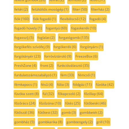
feltét
(2)
felültöltős mosógép
(1)
filter
(50)
filterház
(2)
fiók
(160)
fiók fogadó
(1)
flexibiliscső
(12)
fogadó
(4)
fogadó hüvely
(1)
fogantyú
(60)
fogaskerék
(10)
fogasszíj
(5)
foglalat
(2)
forgatógomb
(135)
forgókefés szívófej
(9)
forgókerék
(6)
forgónyárs
(1)
forgótányér
(23)
forróvíztároló
(9)
FreezeBox
(6)
FreshZone
(4)
front
(2)
funkcióválasztó
(35)
furdulatszámszabályzó
(1)
fém
(33)
fémcső
(1)
fémkapocs
(1)
fésű
(4)
fólia
(3)
földgáz
(11)
fúvóka
(42)
fúvóka szett
(8)
fül
(32)
főkapcsoló
(2)
főzőlap
(64)
főzőrács
(24)
főzőzóna
(10)
fűtés
(25)
fűtőbetét
(46)
fűtőszál
(36)
fűtőtest
(32)
gomb
(3)
gombbetét
(2)
gombház
(5)
gombkarika
(8)
gombtengely
(2)
grill
(10)