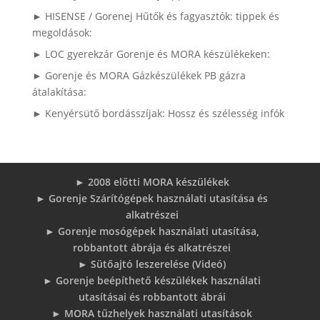
► HISENSE / Gorenej Hűtők és fagyasztók: tippek és
megoldások:
► LOC gyerekzár Gorenje és MORA készülékeken:
► Gorenje és MORA Gázkészülékek PB gázra
átalakítása:
► Kenyérsütő bordásszíjak: Hossz és szélesség infók
► 2008 előtti MORA készülékek
► Gorenje Szárítógépek használati utasítása és
alkatrészei
► Gorenje mosógépek használati utasítása,
robbantott ábrája és alkatrészei
► Sütőajtó leszerelése (Videó)
► Gorenje beépíthető készülékek használati
utasításai és robbantott ábrái
► MORA tűzhelyek használati utasítások