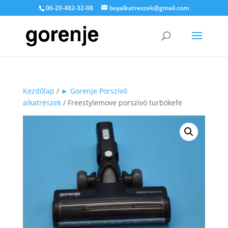
06-20-482-32-08
boyalkatreszek@gmail.com
Kezdőlap
/
► Gorenje Porszívó
alkatrészek
/ Freestylemove porszívó turbókefe