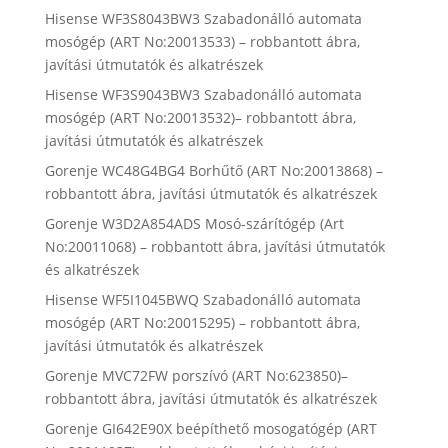
Hisense WF3S8043BW3 Szabadonálló automata
mosógép (ART No:20013533) – robbantott ábra,
javítási útmutatók és alkatrészek
Hisense WF3S9043BW3 Szabadonálló automata
mosógép (ART No:20013532)– robbantott ábra,
javítási útmutatók és alkatrészek
Gorenje WC48G4BG4 Borhűtő (ART No:20013868) –
robbantott ábra, javítási útmutatók és alkatrészek
Gorenje W3D2A854ADS Mosó-szárítógép (Art
No:20011068) – robbantott ábra, javítási útmutatók
és alkatrészek
Hisense WF5I1045BWQ Szabadonálló automata
mosógép (ART No:20015295) – robbantott ábra,
javítási útmutatók és alkatrészek
Gorenje MVC72FW porszívó (ART No:623850)–
robbantott ábra, javítási útmutatók és alkatrészek
Gorenje GI642E90X beépíthető mosogatógép (ART