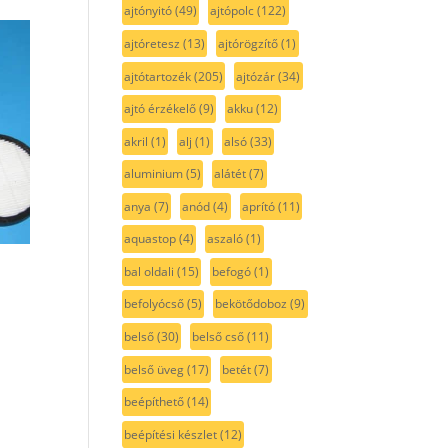
ajtónyitó
(49)
ajtópolc
(122)
ajtóretesz
(13)
ajtórögzítő
(1)
ajtótartozék
(205)
ajtózár
(34)
ajtó érzékelő
(9)
akku
(12)
akril
(1)
alj
(1)
alsó
(33)
aluminium
(5)
alátét
(7)
anya
(7)
anód
(4)
aprító
(11)
aquastop
(4)
aszaló
(1)
bal oldali
(15)
befogó
(1)
befolyócső
(5)
bekötődoboz
(9)
belső
(30)
belső cső
(11)
belső üveg
(17)
betét
(7)
beépíthető
(14)
beépítési készlet
(12)