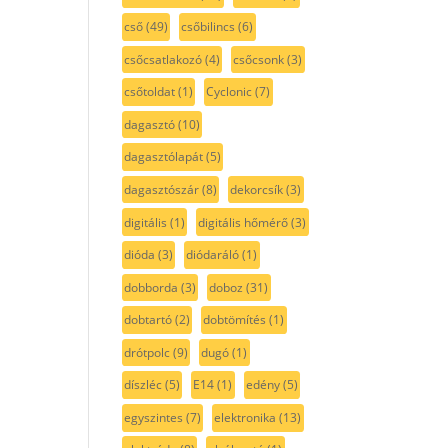
cső
(49)
csőbilincs
(6)
csőcsatlakozó
(4)
csőcsonk
(3)
csőtoldat
(1)
Cyclonic
(7)
dagasztó
(10)
dagasztólapát
(5)
dagasztószár
(8)
dekorcsík
(3)
digitális
(1)
digitális hőmérő
(3)
dióda
(3)
diódaráló
(1)
dobborda
(3)
doboz
(31)
dobtartó
(2)
dobtömítés
(1)
drótpolc
(9)
dugó
(1)
díszléc
(5)
E14
(1)
edény
(5)
egyszintes
(7)
elektronika
(13)