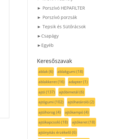
► Porszívó HEPAFILTER
► Porszívó porzsák
► Tepsik és Sütőrácsok
►Csapágy
►Egyéb
Keresőszavak
ablak
(6)
ablakgumi
(18)
ablakkeret
(16)
adapter
(1)
ajtó
(137)
ajtóbimetál
(6)
ajtógumi
(102)
ajtóhatároló
(2)
ajtóhorog
(4)
ajtókampó
(4)
ajtókapcsoló
(18)
ajtókeret
(18)
ajtónyitás érzékelő
(6)