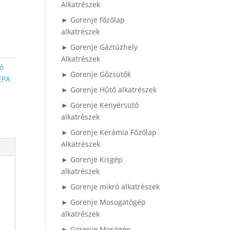
Alkatrészek
► Gorenje főzőlap
alkatrészek
► Gorenje Gáztűzhely
Alkatrészek
ó
► Gorenje Gőzsütők
EPA
► Gorenje Hűtő alkatrészek
► Gorenje Kenyérsütő
alkatrészek
► Gorenje Kerámia Főzőlap
Alkatrészek
► Gorenje Kisgép
alkatrészek
► Gorenje mikró alkatrészek
► Gorenje Mosogatógép
alkatrészek
► Gorenje Mosógép