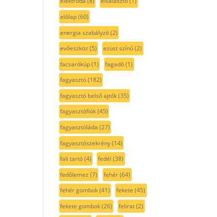
elektróda
(8)
elválasztó
(1)
előlap
(60)
energia szabályzó
(2)
evőeszköz
(5)
ezüst színű
(2)
facsarókúp
(1)
fagadó
(1)
fagyasztó
(182)
fagyasztó belső ajtók
(35)
fagyasztófiók
(45)
fagyasztóláda
(27)
fagyasztószekrény
(14)
fali tartó
(4)
fedél
(38)
fedőlemez
(7)
fehér
(64)
fehér gombok
(41)
fekete
(45)
fekete gombok
(26)
felirat
(2)