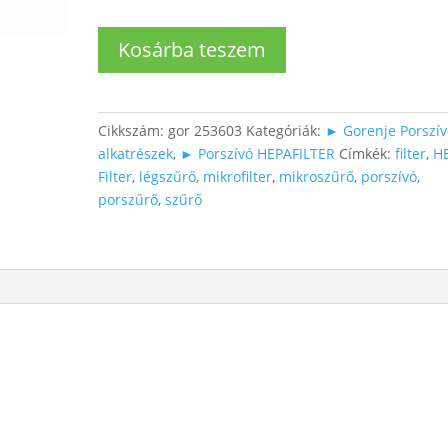
Gorenje
Kosárba teszem
HEPA
FILTER
VC-
TC45,VCK1821
Cikkszám:
gor 253603
Kategóriák:
► Gorenje Porszív
mennyiség
alkatrészek
,
► Porszívó HEPAFILTER
Címkék:
filter
,
H
Filter
,
légszűrő
,
mikrofilter
,
mikroszűrő
,
porszívó
,
porszűrő
,
szűrő