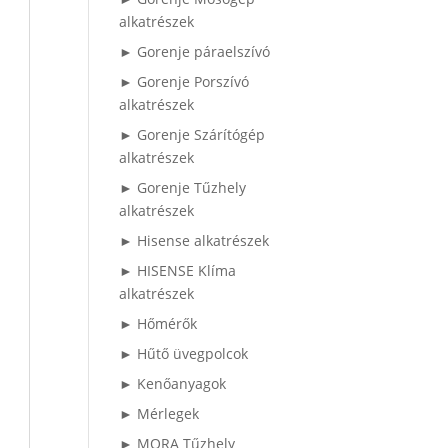
alkatrészek
► Gorenje páraelszívó
► Gorenje Porszívó
alkatrészek
► Gorenje Szárítógép
alkatrészek
► Gorenje Tűzhely
alkatrészek
► Hisense alkatrészek
► HISENSE Klíma
alkatrészek
► Hőmérők
► Hűtő üvegpolcok
► Kenőanyagok
► Mérlegek
► MORA Tűzhely