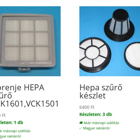
renje HEPA
Hepa szűrő
űrő
készlet
K1601,VCK1501
6400
Ft
Készleten: 3 db
0
Ft
leten: 1 db
🚚 Akár másnapi szállítás
✅ Magyar raktárról
ár másnapi szállítás
yar raktárról