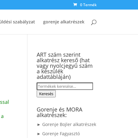
0 Termék
üldési szabályzat
gorenje alkatrészek
ART szám szerint
alkatrész kereső (hat
-
vagy nyolcjegyű szám
a készülék
adattábláján)
Keresés
a
Keresés
következőre:
ssal
Gorenje és MORA
alkatrészek:
 a
► Gorenje Bojler alkatrészek
► Gorenje Fagyasztó