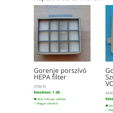
Gorenje porszívó
Go
HEPA filter
Sz
VC
3700
Ft
Készleten: 1 db
410
Kész
🚚 Akár másnapi szállítás
✅ Magyar raktárról
🚚 Ak
✅ Mag