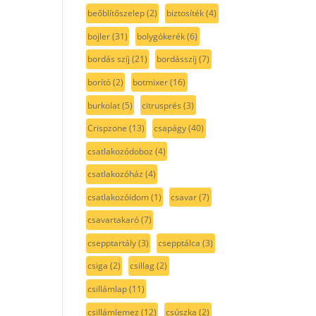
beőblítőszelep
(2)
biztosíték
(4)
bojler
(31)
bolygókerék
(6)
bordás szíj
(21)
bordásszíj
(7)
borító
(2)
botmixer
(16)
burkolat
(5)
citrusprés
(3)
Crispzone
(13)
csapágy
(40)
csatlakozódoboz
(4)
csatlakozóház
(4)
csatlakozóidom
(1)
csavar
(7)
csavartakaró
(7)
csepptartály
(3)
csepptálca
(3)
csiga
(2)
csillag
(2)
csillámlap
(11)
csillámlemez
(12)
csúszka
(2)