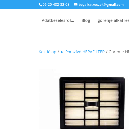
06-20-482-32-08
boyalkatreszek@gmail.com
Adatkezelésről…
Blog
gorenje alkatr
Kezdőlap
/
► Porszívó HEPAFILTER
/ Gorenje H