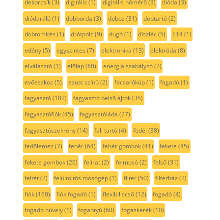
dekorcsík
(3)
digitális
(1)
digitális hőmérő
(3)
dióda
(3)
diódaráló
(1)
dobborda
(3)
doboz
(31)
dobtartó
(2)
dobtömítés
(1)
drótpolc
(9)
dugó
(1)
díszléc
(5)
E14
(1)
edény
(5)
egyszintes
(7)
elektronika
(13)
elektróda
(8)
elválasztó
(1)
előlap
(60)
energia szabályzó
(2)
evőeszköz
(5)
ezüst színű
(2)
facsarókúp
(1)
fagadó
(1)
fagyasztó
(182)
fagyasztó belső ajtók
(35)
fagyasztófiók
(45)
fagyasztóláda
(27)
fagyasztószekrény
(14)
fali tartó
(4)
fedél
(38)
fedőlemez
(7)
fehér
(64)
fehér gombok
(41)
fekete
(45)
fekete gombok
(26)
felirat
(2)
felmosó
(2)
felső
(31)
feltét
(2)
felültöltős mosógép
(1)
filter
(50)
filterház
(2)
fiók
(160)
fiók fogadó
(1)
flexibiliscső
(12)
fogadó
(4)
fogadó hüvely
(1)
fogantyú
(60)
fogaskerék
(10)