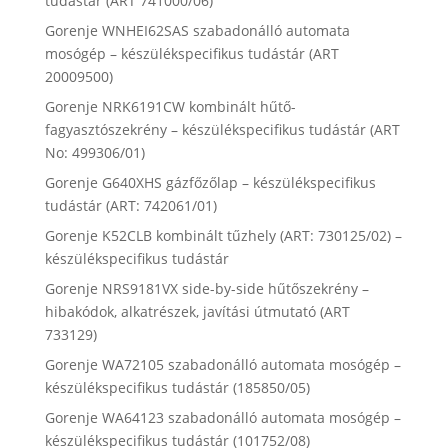
tudástár (ART 741000/06)
Gorenje WNHEI62SAS szabadonálló automata
mosógép – készülékspecifikus tudástár (ART
20009500)
Gorenje NRK6191CW kombinált hűtő-
fagyasztószekrény – készülékspecifikus tudástár (ART
No: 499306/01)
Gorenje G640XHS gázfőzőlap – készülékspecifikus
tudástár (ART: 742061/01)
Gorenje K52CLB kombinált tűzhely (ART: 730125/02) –
készülékspecifikus tudástár
Gorenje NRS9181VX side-by-side hűtőszekrény –
hibakódok, alkatrészek, javítási útmutató (ART
733129)
Gorenje WA72105 szabadonálló automata mosógép –
készülékspecifikus tudástár (185850/05)
Gorenje WA64123 szabadonálló automata mosógép –
készülékspecifikus tudástár (101752/08)