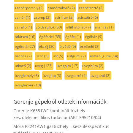
zsanérpersely
(2)
zsanértakaró
(2)
zsanértartó
(2)
zsinór
(1)
zsomp
(2)
zsírfilter
(2)
zsírszűrő
(6)
zsírálló
(1)
zöldségfiók
(50)
állítható láb
(7)
áramlás
(1)
átlátszó
(16)
égőfedél
(35)
égőfej
(1)
égőház
(9)
égőtető
(27)
ékszíj
(36)
élvédő
(5)
érzékelő
(3)
óraház
(2)
úszó
(3)
üst
(5)
üstgumi
(2)
üstszáj gumi
(14)
ütköző
(2)
üveg
(123)
üvegajtó
(17)
üvegbúra
(2)
üvegkehely
(3)
üveglap
(3)
üvegtartó
(6)
üvegtető
(2)
üvegtányér
(13)
Gorenje gépekről ötletek információk:
Gorenje K6351WF kombinált tűzhely –
készülékspecifikus tudástár (ART 595210/04)
Mora P2241AW1 gáztűzhely – készülékspecifikus