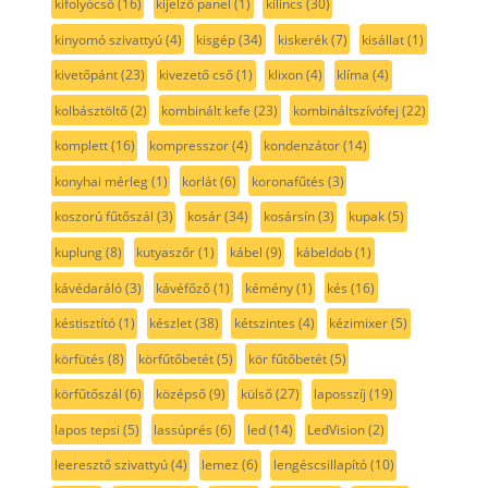
kifolyócső
(16)
kijelző panel
(1)
kilincs
(30)
kinyomó szivattyú
(4)
kisgép
(34)
kiskerék
(7)
kisállat
(1)
kivetőpánt
(23)
kivezető cső
(1)
klixon
(4)
klíma
(4)
kolbásztöltő
(2)
kombinált kefe
(23)
kombináltszívófej
(22)
komplett
(16)
kompresszor
(4)
kondenzátor
(14)
konyhai mérleg
(1)
korlát
(6)
koronafűtés
(3)
koszorú fűtőszál
(3)
kosár
(34)
kosársín
(3)
kupak
(5)
kuplung
(8)
kutyaszőr
(1)
kábel
(9)
kábeldob
(1)
kávédaráló
(3)
kávéfőző
(1)
kémény
(1)
kés
(16)
késtisztító
(1)
készlet
(38)
kétszintes
(4)
kézimixer
(5)
körfütés
(8)
körfűtőbetét
(5)
kör fűtőbetét
(5)
körfűtőszál
(6)
középső
(9)
külső
(27)
laposszíj
(19)
lapos tepsi
(5)
lassúprés
(6)
led
(14)
LedVision
(2)
leeresztő szivattyú
(4)
lemez
(6)
lengéscsillapító
(10)