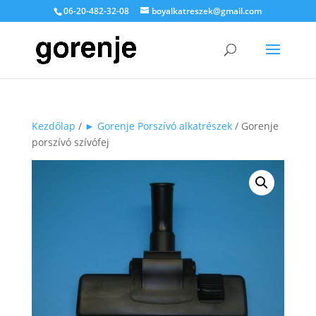
06-20-482-32-08
boyalkatreszek@gmail.com
Kezdőlap
/
► Gorenje Porszívó alkatrészek
/ Gorenje
porszívó szívófej