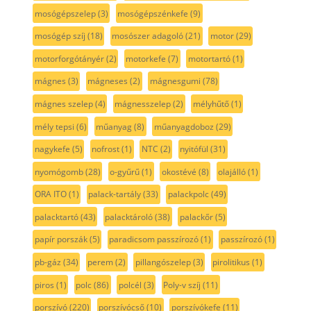
mosógépszelep
(3)
mosógépszénkefe
(9)
mosógép szíj
(18)
mosószer adagoló
(21)
motor
(29)
motorforgótányér
(2)
motorkefe
(7)
motortartó
(1)
mágnes
(3)
mágneses
(2)
mágnesgumi
(78)
mágnes szelep
(4)
mágnesszelep
(2)
mélyhűtő
(1)
mély tepsi
(6)
műanyag
(8)
műanyagdoboz
(29)
nagykefe
(5)
nofrost
(1)
NTC
(2)
nyitófül
(31)
nyomógomb
(28)
o-gyűrű
(1)
okostévé
(8)
olajálló
(1)
ORA ITO
(1)
palack-tartály
(33)
palackpolc
(49)
palacktartó
(43)
palacktároló
(38)
palackőr
(5)
papír porszák
(5)
paradicsom passzírozó
(1)
passzírozó
(1)
pb-gáz
(34)
perem
(2)
pillangószelep
(3)
pirolitikus
(1)
piros
(1)
polc
(86)
polcél
(3)
Poly-v szíj
(11)
porszívó
(220)
porszívócső
(10)
porszívókefe
(11)