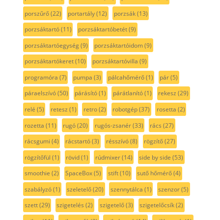
porszűrő
(22)
portartály
(12)
porzsák
(13)
porzsáktartó
(11)
porzsáktartóbetét
(9)
porzsáktartóegység
(9)
porzsáktartóidom
(9)
porzsáktartókeret
(10)
porzsáktartóvilla
(9)
programóra
(7)
pumpa
(3)
pálcahőmérő
(1)
pár
(5)
páraelszívó
(50)
párásító
(1)
párátlanító
(1)
rekesz
(29)
relé
(5)
retesz
(1)
retro
(2)
robotgép
(37)
rosetta
(2)
rozetta
(11)
rugó
(20)
rugós-zsanér
(33)
rács
(27)
rácsgumi
(4)
rácstartó
(3)
résszívó
(8)
rögzítő
(27)
rögzítőfül
(1)
rövid
(1)
rúdmixer
(14)
side by side
(53)
smoothie
(2)
SpaceBox
(5)
stift
(10)
sutő hőmérő
(4)
szabályzó
(1)
szeletelő
(20)
szennytálca
(1)
szenzor
(5)
szett
(29)
szigetelés
(2)
szigetelő
(3)
szigetelőcsík
(2)