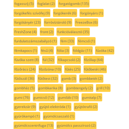
fogasszíj
(5)
foglalat
(2)
forgatógomb
(135)
forgókefés szívófej
(9)
forgókerék
(6)
forgónyárs
(1)
forgótányér
(23)
forróvíztároló
(9)
FreezeBox
(6)
FreshZone
(4)
front
(2)
funkcióválasztó
(35)
furdulatszámszabályzó
(1)
fém
(33)
fémcső
(1)
fémkapocs
(1)
fésű
(4)
fólia
(3)
földgáz
(11)
fúvóka
(42)
fúvóka szett
(8)
fül
(32)
főkapcsoló
(2)
főzőlap
(64)
főzőrács
(24)
főzőzóna
(10)
fűtés
(25)
fűtőbetét
(46)
fűtőszál
(36)
fűtőtest
(32)
gomb
(3)
gombbetét
(2)
gombház
(5)
gombkarika
(8)
gombtengely
(2)
grill
(10)
gumi
(76)
gumicső
(12)
gumiláb
(10)
gumitalp
(7)
gyerekzár
(9)
gyújtó elektróda
(1)
gyújtótrafó
(2)
gyúrókampó
(1)
gyümölcsaszaló
(1)
gyümölcscentrifuga
(13)
gyümölcs passzírozó
(2)