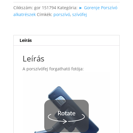
mennyiség
Cikkszám:
gor 151794
Kategória:
► Gorenje Porszívó
alkatrészek
Címkék:
porszívó
,
szívófej
Leírás
Leírás
A porszívófej forgatható fotója: