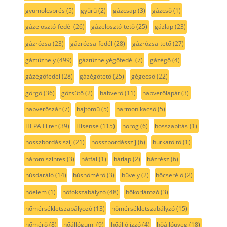
gyümölcsprés
(5)
gyűrű
(2)
gázcsap
(3)
gázcső
(1)
gázelosztó-fedél
(26)
gázelosztó-tető
(25)
gázlap
(23)
gázrózsa
(23)
gázrózsa-fedél
(28)
gázrózsa-tető
(27)
gáztűzhely
(499)
gáztűzhelyégőfedél
(7)
gázégő
(4)
gázégőfedél
(28)
gázégőtető
(25)
gégecső
(22)
görgő
(36)
gőzsütő
(2)
habverő
(11)
habverőlapát
(3)
habverőszár
(7)
hajtómű
(5)
harmonikacső
(5)
HEPA Filter
(39)
Hisense
(115)
horog
(6)
hosszabítás
(1)
hosszbordás szíj
(21)
hosszbordásszíj
(6)
hurkatöltő
(1)
három szintes
(3)
hátfal
(1)
hátlap
(2)
házrész
(6)
húsdaráló
(14)
húshőmérő
(3)
hüvely
(2)
hőcserélő
(2)
hőelem
(1)
hőfokszabályzó
(48)
hőkorlátozó
(3)
hőmérsékletszabályozó
(13)
hőmérsékletszabályzó
(15)
hőmérő
(8)
hőállógumi
(9)
hőálló izzó
(4)
hőállóüveg
(18)