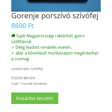
Gorenje porszívó szívófej
8600
Ft
🚚 Saját Magyarországi raktárból, gyors
szállítással
✓ Délig leadott rendelés esetén,
✓ akár a következő munkanapon megérkezhet
a csomag
univerzális szívófej
FLOOR BRUSH
Csak 1 maradt készleten
Gorenje
Kosárba teszem
porszívó
szívófej