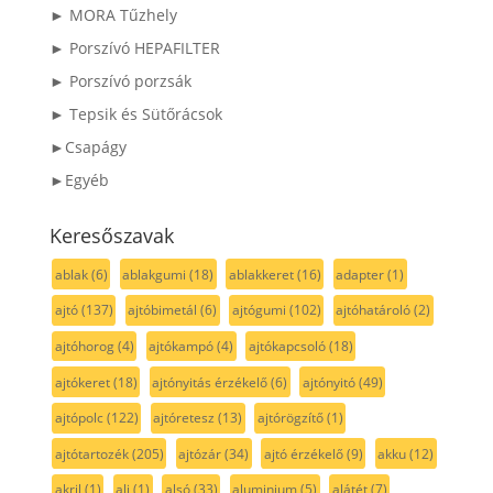
► MORA Tűzhely
► Porszívó HEPAFILTER
► Porszívó porzsák
► Tepsik és Sütőrácsok
►Csapágy
►Egyéb
Keresőszavak
ablak
(6)
ablakgumi
(18)
ablakkeret
(16)
adapter
(1)
ajtó
(137)
ajtóbimetál
(6)
ajtógumi
(102)
ajtóhatároló
(2)
ajtóhorog
(4)
ajtókampó
(4)
ajtókapcsoló
(18)
ajtókeret
(18)
ajtónyitás érzékelő
(6)
ajtónyitó
(49)
ajtópolc
(122)
ajtóretesz
(13)
ajtórögzítő
(1)
ajtótartozék
(205)
ajtózár
(34)
ajtó érzékelő
(9)
akku
(12)
akril
(1)
alj
(1)
alsó
(33)
aluminium
(5)
alátét
(7)