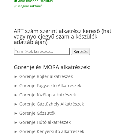
🚚 Akár másnapi szállítás
✅ Magyar raktárról
ART szám szerint alkatrész kereső (hat
vagy nyolcjegyű szám a készülék
adattábláján)
Keresés
Keresés
a
következőre:
Gorenje és MORA alkatrészek:
► Gorenje Bojler alkatrészek
► Gorenje Fagyasztó Alkatrészek
► Gorenje főzőlap alkatrészek
► Gorenje Gáztűzhely Alkatrészek
► Gorenje Gőzsütők
► Gorenje Hűtő alkatrészek
► Gorenje Kenyérsütő alkatrészek