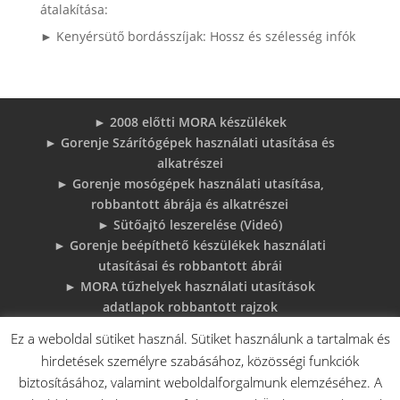
átalakítása:
► Kenyérsütő bordásszíjak: Hossz és szélesség infók
► 2008 előtti MORA készülékek
► Gorenje Szárítógépek használati utasítása és
alkatrészei
► Gorenje mosógépek használati utasítása,
robbantott ábrája és alkatrészei
► Sütőajtó leszerelése (Videó)
► Gorenje beépíthető készülékek használati
utasításai és robbantott ábrái
► MORA tűzhelyek használati utasítások
adatlapok robbantott rajzok
► Gorenje Bojler Vízkő problémák és
Ez a weboldal sütiket használ. Sütiket használunk a tartalmak és
megoldások
hirdetések személyre szabásához, közösségi funkciók
► 6 gyakori sütő hiba, és megoldások
biztosításához, valamint weboldalforgalmunk elemzéséhez. A
♦Gorenje Háztartásigépek adattábláiról: