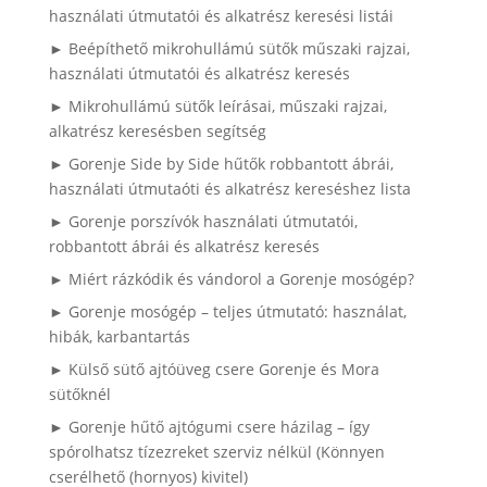
használati útmutatói és alkatrész keresési listái
► Beépíthető mikrohullámú sütők műszaki rajzai,
használati útmutatói és alkatrész keresés
► Mikrohullámú sütők leírásai, műszaki rajzai,
alkatrész keresésben segítség
► Gorenje Side by Side hűtők robbantott ábrái,
használati útmutaóti és alkatrész kereséshez lista
► Gorenje porszívók használati útmutatói,
robbantott ábrái és alkatrész keresés
► Miért rázkódik és vándorol a Gorenje mosógép?
► Gorenje mosógép – teljes útmutató: használat,
hibák, karbantartás
► Külső sütő ajtóüveg csere Gorenje és Mora
sütőknél
► Gorenje hűtő ajtógumi csere házilag – így
spórolhatsz tízezreket szerviz nélkül (Könnyen
cserélhető (hornyos) kivitel)