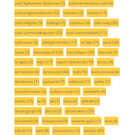
sütő légkeverés fűtőtestek
(2)
sütőmikrohullámú sütő
(6)
sütő programválasztó
(32)
sütőrács
(2)
sütősín
(17)
sütő világítás
(5)
sütőégő
(5)
sütőóra
(14)
sütő üveg
(26)
sütő üzemmódkapcsoló
(25)
sütő üzemmódváltó
(11)
sűtő-timer
(4)
sűtőajtó tömítés
(17)
tartály
(51)
tartó
(26)
tasak
(2)
teleszkópcső
(16)
teleszkópos
(20)
televízió
(9)
tengely
(3)
tepsi
(17)
tepsik sütőrácsok
(16)
termo
(4)
termoelem
(6)
termosztát
(46)
tető
(16)
textil porzsák
(6)
tisztítószer
(1)
tojástartó
(7)
toldócső
(11)
tolóka
(1)
transzformátor
(3)
turbina csavar
(1)
turbókefe
(6)
turmix
(12)
tv
(9)
tál
(7)
tálca
(4)
tálfedél
(3)
tányérgörgő
(4)
tárcsa
(5)
tárolórekesz
(37)
távirányító
(9)
távkapcsoló
(9)
távtartó gyűrű
(1)
tévé
(8)
tölcsér
(1)
töltő
(8)
tömszelence
(1)
tömítés
(67)