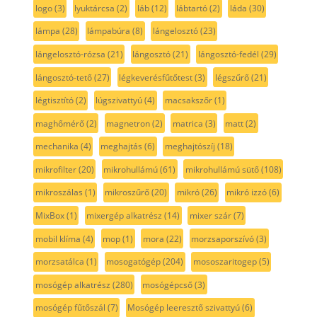
logo
(3)
lyuktárcsa
(2)
láb
(12)
lábtartó
(2)
láda
(30)
lámpa
(28)
lámpabúra
(8)
lángelosztó
(23)
lángelosztó-rózsa
(21)
lángosztó
(21)
lángosztó-fedél
(29)
lángosztó-tető
(27)
légkeverésfűtőtest
(3)
légszűrő
(21)
légtisztító
(2)
lúgszivattyú
(4)
macsakszőr
(1)
maghőmérő
(2)
magnetron
(2)
matrica
(3)
matt
(2)
mechanika
(4)
meghajtás
(6)
meghajtószíj
(18)
mikrofilter
(20)
mikrohullámú
(61)
mikrohullámú sütő
(108)
mikroszálas
(1)
mikroszűrő
(20)
mikró
(26)
mikró izzó
(6)
MixBox
(1)
mixergép alkatrész
(14)
mixer szár
(7)
mobil klíma
(4)
mop
(1)
mora
(22)
morzsaporszívó
(3)
morzsatálca
(1)
mosogatógép
(204)
mososzaritogep
(5)
mosógép alkatrész
(280)
mosógépcső
(3)
mosógép fűtőszál
(7)
Mosógép leeresztő szivattyú
(6)