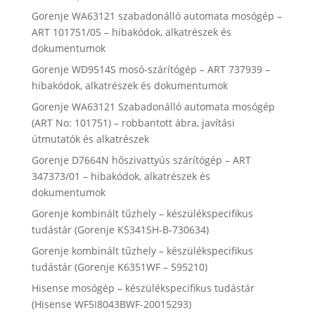
Gorenje WA63121 szabadonálló automata mosógép –
ART 101751/05 – hibakódok, alkatrészek és
dokumentumok
Gorenje WD9514S mosó-szárítógép – ART 737939 –
hibakódok, alkatrészek és dokumentumok
Gorenje WA63121 Szabadonálló automata mosógép
(ART No: 101751) – robbantott ábra, javítási
útmutatók és alkatrészek
Gorenje D7664N hőszivattyús szárítógép – ART
347373/01 – hibakódok, alkatrészek és
dokumentumok
Gorenje kombinált tűzhely – készülékspecifikus
tudástár (Gorenje K5341SH-B-730634)
Gorenje kombinált tűzhely – készülékspecifikus
tudástár (Gorenje K6351WF – 595210)
Hisense mosógép – készülékspecifikus tudástár
(Hisense WF5I8043BWF-20015293)