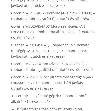
javítási útmutatók és alkatrészek
Gorenje WC48G4BG4 Borhűtő (ART No:20013868) –
robbantott ábra, javítási útmutatók és alkatrészek
Gorenje W3D2A854ADS Mosó-szárítógép (Art
No:20011068) – robbantott ábra, javítási útmutatók
és alkatrészek
Hisense WF5I1045BWQ Szabadonálló automata
mosógép (ART No:20015295) – robbantott ábra,
javítási útmutatók és alkatrészek
Gorenje MVC72FW porszívó (ART No:623850)–
robbantott ábra, javítási útmutatók és alkatrészek
Gorenje GI642E90X beépíthető mosogatógép (ART
No:20011937)- robbantott ábra, házi javítási
útmutatók, és alkatrészek
► Gorenje kenyérsütő gépek robbantott ábrái,
alkatrész keresési listák
► Beépíthető gáz főzőlapok műszaki rajzai,