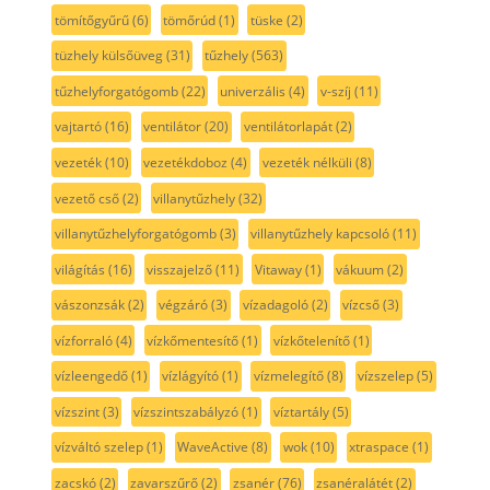
tömítőgyűrű
(6)
tömőrúd
(1)
tüske
(2)
tüzhely külsőüveg
(31)
tűzhely
(563)
tűzhelyforgatógomb
(22)
univerzális
(4)
v-szíj
(11)
vajtartó
(16)
ventilátor
(20)
ventilátorlapát
(2)
vezeték
(10)
vezetékdoboz
(4)
vezeték nélküli
(8)
vezető cső
(2)
villanytűzhely
(32)
villanytűzhelyforgatógomb
(3)
villanytűzhely kapcsoló
(11)
világítás
(16)
visszajelző
(11)
Vitaway
(1)
vákuum
(2)
vászonzsák
(2)
végzáró
(3)
vízadagoló
(2)
vízcső
(3)
vízforraló
(4)
vízkőmentesítő
(1)
vízkőtelenítő
(1)
vízleengedő
(1)
vízlágyító
(1)
vízmelegítő
(8)
vízszelep
(5)
vízszint
(3)
vízszintszabályzó
(1)
víztartály
(5)
vízváltó szelep
(1)
WaveActive
(8)
wok
(10)
xtraspace
(1)
zacskó
(2)
zavarszűrő
(2)
zsanér
(76)
zsanéralátét
(2)