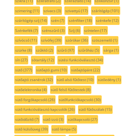
szikra
(11)
szikratrafó
(2)
szikráztató
(14)
szilikonzsír
(1)
szimering
(11)
szivacs
(3)
szivattyú
(17)
szárítógép
(101)
szárítógép szíj
(14)
szén
(7)
szénfilter
(18)
szénkefe
(12)
Szénkefék
(7)
szénszűrő
(3)
Szíj
(6)
színtelen
(17)
szívócső
(11)
szívófej
(39)
szórókar
(36)
szöszemelő
(1)
szürke
(8)
szűkítő
(2)
szűrő
(97)
szűrőház
(5)
sárga
(1)
sín
(27)
sótartály
(12)
sütési funkcióválasztó
(34)
sütő
(377)
sütőajtó gumi
(10)
sütőajtópánt
(22)
sütőajtó zsanérok
(32)
sütő alsó fűtőtest
(10)
sütőedény
(1)
sütőelektronika
(4)
sütő felső fűtőtestek
(8)
sütő forgókapcsoló
(26)
sütőfunkciókapcsoló
(30)
sütő funkcióválasztó kapcsolók
(26)
sütő fűtőszálak
(15)
sütőidőzítő
(7)
sütő izzó
(3)
sütőkapcsoló
(27)
sütő külsőüveg
(39)
sütő lámpa
(5)