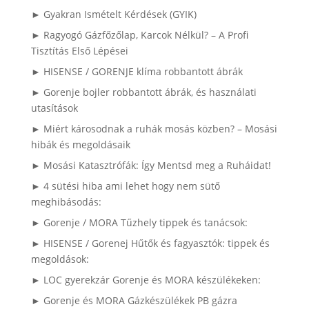
► Gyakran Ismételt Kérdések (GYIK)
► Ragyogó Gázfőzőlap, Karcok Nélkül? – A Profi
Tisztítás Első Lépései
► HISENSE / GORENJE klíma robbantott ábrák
► Gorenje bojler robbantott ábrák, és használati
utasítások
► Miért károsodnak a ruhák mosás közben? – Mosási
hibák és megoldásaik
► Mosási Katasztrófák: Így Mentsd meg a Ruháidat!
► 4 sütési hiba ami lehet hogy nem sütő
meghibásodás:
► Gorenje / MORA Tűzhely tippek és tanácsok:
► HISENSE / Gorenej Hűtők és fagyasztók: tippek és
megoldások:
► LOC gyerekzár Gorenje és MORA készülékeken:
► Gorenje és MORA Gázkészülékek PB gázra