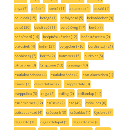
anya
(7)
anód
(4)
aprító
(11)
aquastop
(4)
aszaló
(1)
bal oldali
(15)
befogó
(1)
befolyócső
(5)
bekötődoboz
(9)
belső
(30)
belső cső
(11)
belső üveg
(17)
betét
(7)
beépíthető
(14)
beépítési készlet
(12)
beőblítőszelep
(2)
biztosíték
(4)
bojler
(31)
bolygókerék
(6)
bordás szíj
(21)
bordásszíj
(7)
borító
(2)
botmixer
(16)
burkolat
(5)
citrusprés
(3)
Crispzone
(13)
csapágy
(40)
csatlakozódoboz
(4)
csatlakozóház
(4)
csatlakozóidom
(1)
csavar
(7)
csavartakaró
(7)
csepptartály
(3)
csepptálca
(3)
csiga
(2)
csillag
(2)
csillámlap
(11)
csillámlemez
(12)
csúszka
(2)
cső
(49)
csőbilincs
(6)
csőcsatlakozó
(4)
csőcsonk
(3)
csőtoldat
(1)
Cyclonic
(7)
dagasztó
(10)
dagasztólapát
(5)
dagasztószár
(8)