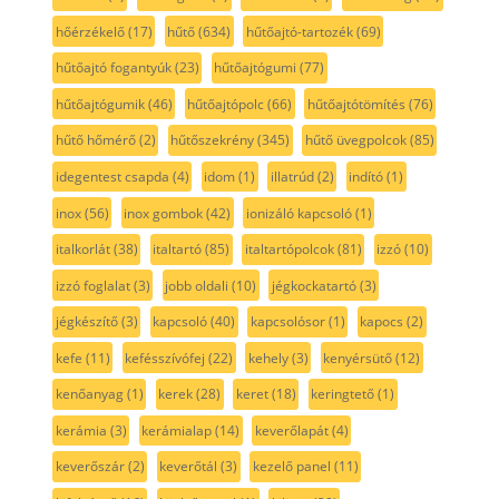
hőérzékelő
(17)
hűtő
(634)
hűtőajtó-tartozék
(69)
hűtőajtó fogantyúk
(23)
hűtőajtógumi
(77)
hűtőajtógumik
(46)
hűtőajtópolc
(66)
hűtőajtótömítés
(76)
hűtő hőmérő
(2)
hűtőszekrény
(345)
hűtő üvegpolcok
(85)
idegentest csapda
(4)
idom
(1)
illatrúd
(2)
indító
(1)
inox
(56)
inox gombok
(42)
ionizáló kapcsoló
(1)
italkorlát
(38)
italtartó
(85)
italtartópolcok
(81)
izzó
(10)
izzó foglalat
(3)
jobb oldali
(10)
jégkockatartó
(3)
jégkészítő
(3)
kapcsoló
(40)
kapcsolósor
(1)
kapocs
(2)
kefe
(11)
kefésszívófej
(22)
kehely
(3)
kenyérsütő
(12)
kenőanyag
(1)
kerek
(28)
keret
(18)
keringtető
(1)
kerámia
(3)
kerámialap
(14)
keverőlapát
(4)
keverőszár
(2)
keverőtál
(3)
kezelő panel
(11)