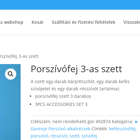
ész webshop
Kosár
Szállítási és Fizetési feltételek
Visszak
rszívófej 3-as szett
Porszívófej 3-as szett
A szett egy darab kárpittiszítót, egy darab kefés
szívójetet és egy darab résszívót tartalmaz.
porszívófej szett 3 darabos
3PCS ACCESSORIES SET 3
Cikkszám:
nem rendelhető gor 492874
Kategória:
►
Gorenje Porszívó alkatrészek
Címkék:
kefésszívófej
,
porszívó
,
résszívó
,
szett
,
szívófej