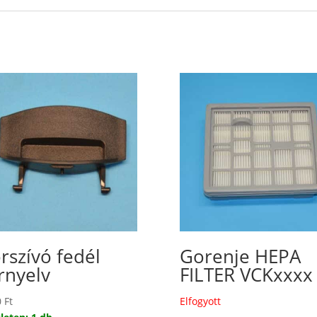
rszívó fedél
Gorenje HEPA
rnyelv
FILTER VCKxxxx
0
Ft
Elfogyott