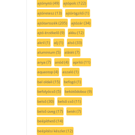
ajtónyitó
(49)
ajtópolc
(122)
ajtóretesz
(13)
ajtórögzítő
(1)
ajtótartozék
(205)
ajtózár
(34)
ajtó érzékelő
(9)
akku
(12)
akril
(1)
alj
(1)
alsó
(33)
aluminium
(5)
alátét
(7)
anya
(7)
anód
(4)
aprító
(11)
aquastop
(4)
aszaló
(1)
bal oldali
(15)
befogó
(1)
befolyócső
(5)
bekötődoboz
(9)
belső
(30)
belső cső
(11)
belső üveg
(17)
betét
(7)
beépíthető
(14)
beépítési készlet
(12)