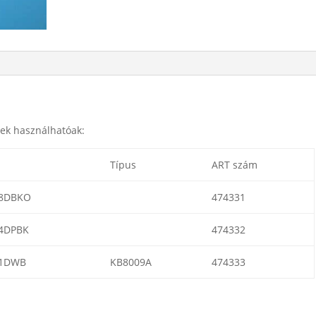
jek használhatóak:
l
Típus
ART szám
8DBKO
474331
4DPBK
474332
21DWB
KB8009A
474333