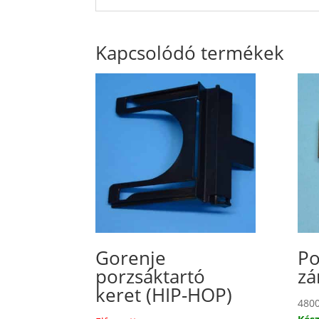
Kapcsolódó termékek
Gorenje
Po
porzsáktartó
zá
keret (HIP-HOP)
480