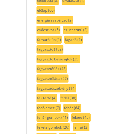
elektróda
(8)
elválasztó
(1)
előlap
(60)
energia szabályzó
(2)
evőeszköz
(5)
ezüst színű
(2)
facsarókúp
(1)
fagadó
(1)
fagyasztó
(182)
fagyasztó belső ajtók
(35)
fagyasztófiók
(45)
fagyasztóláda
(27)
fagyasztószekrény
(14)
fali tartó
(4)
fedél
(38)
fedőlemez
(7)
fehér
(64)
fehér gombok
(41)
fekete
(45)
fekete gombok
(26)
felirat
(2)