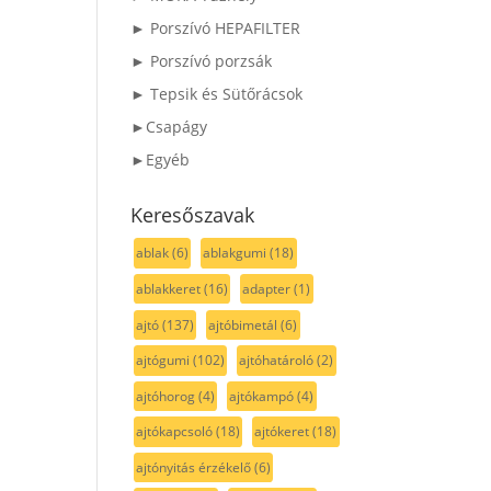
► Porszívó HEPAFILTER
► Porszívó porzsák
► Tepsik és Sütőrácsok
►Csapágy
►Egyéb
Keresőszavak
ablak
(6)
ablakgumi
(18)
ablakkeret
(16)
adapter
(1)
ajtó
(137)
ajtóbimetál
(6)
ajtógumi
(102)
ajtóhatároló
(2)
ajtóhorog
(4)
ajtókampó
(4)
ajtókapcsoló
(18)
ajtókeret
(18)
ajtónyitás érzékelő
(6)