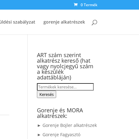
0 Termék
üldési szabályzat
gorenje alkatrészek
ART szám szerint
alkatrész kereső (hat
vagy nyolcjegyű szám
a készülék
adattábláján)
Keresés
a
Keresés
következőre:
Gorenje és MORA
alkatrészek:
► Gorenje Bojler alkatrészek
► Gorenje Fagyasztó