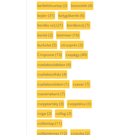
beőblítőszelep
(2)
biztosíték
(4)
bojler
(31)
bolygókerék
(6)
bordás szíj
(21)
bordásszíj
(7)
borító
(2)
botmixer
(16)
burkolat
(5)
citrusprés
(3)
Crispzone
(13)
csapágy
(40)
csatlakozódoboz
(4)
csatlakozóház
(4)
csatlakozóidom
(1)
csavar
(7)
csavartakaró
(7)
csepptartály
(3)
csepptálca
(3)
csiga
(2)
csillag
(2)
csillámlap
(11)
csillámlemez
(12)
csúszka
(2)