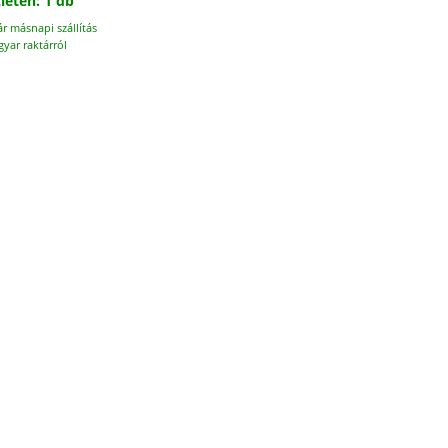
leten: 1 db
ár másnapi szállítás
yar raktárról