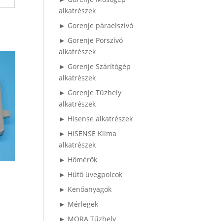
alkatrészek
► Gorenje páraelszívó
► Gorenje Porszívó
alkatrészek
► Gorenje Szárítógép
alkatrészek
► Gorenje Tűzhely
alkatrészek
► Hisense alkatrészek
► HISENSE Klíma
alkatrészek
► Hőmérők
► Hűtő üvegpolcok
► Kenőanyagok
► Mérlegek
► MORA Tűzhely