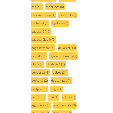
cső
(49)
csőbilincs
(6)
csőcsatlakozó
(4)
csőcsonk
(3)
csőtoldat
(1)
Cyclonic
(7)
dagasztó
(10)
dagasztólapát
(5)
dagasztószár
(8)
dekorcsík
(3)
digitális
(1)
digitális hőmérő
(3)
dióda
(3)
diódaráló
(1)
dobborda
(3)
doboz
(31)
dobtartó
(2)
dobtömítés
(1)
drótpolc
(9)
dugó
(1)
díszléc
(5)
E14
(1)
edény
(5)
egyszintes
(7)
elektronika
(13)