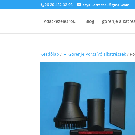
06-20-482-32-08
boyalkatreszek@gmail.com
Adatkezelésről…
Blog
gorenje alkatr
Kezdőlap
/
► Gorenje Porszívó alkatrészek
/ Po