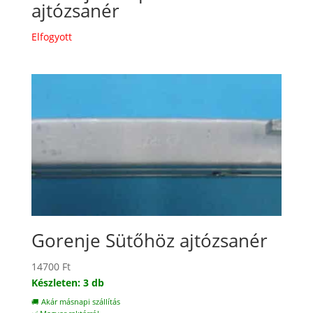
ajtózsanér
Elfogyott
Gorenje Sütőhöz ajtózsanér
14700
Ft
Készleten: 3 db
🚚 Akár másnapi szállítás