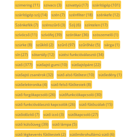
szimering
(11)
szivacs
(3)
szivattyú
(17)
szárítógép
(101)
szárítógép szíj
(14)
szén
(7)
szénfilter
(18)
szénkefe
(12)
Szénkefék
(7)
szénszűrő
(3)
Szíj
(6)
színtelen
(17)
szívócső
(11)
szívófej
(39)
szórókar
(36)
szöszemelő
(1)
szürke
(8)
szűkítő
(2)
szűrő
(97)
szűrőház
(5)
sárga
(1)
sín
(27)
sótartály
(12)
sütési funkcióválasztó
(34)
sütő
(377)
sütőajtó gumi
(10)
sütőajtópánt
(22)
sütőajtó zsanérok
(32)
sütő alsó fűtőtest
(10)
sütőedény
(1)
sütőelektronika
(4)
sütő felső fűtőtestek
(8)
sütő forgókapcsoló
(26)
sütőfunkciókapcsoló
(30)
sütő funkcióválasztó kapcsolók
(26)
sütő fűtőszálak
(15)
sütőidőzítő
(7)
sütő izzó
(3)
sütőkapcsoló
(27)
sütő külsőüveg
(39)
sütő lámpa
(5)
sütő légkeverés fűtőtestek
(2)
sütőmikrohullámú sütő
(6)