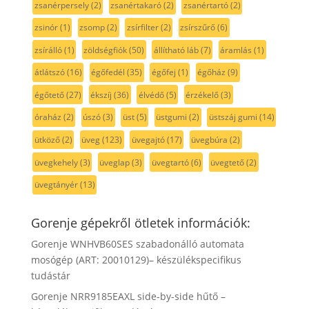
zsanérpersely
(2)
zsanértakaró
(2)
zsanértartó
(2)
zsinór
(1)
zsomp
(2)
zsírfilter
(2)
zsírszűrő
(6)
zsírálló
(1)
zöldségfiók
(50)
állítható láb
(7)
áramlás
(1)
átlátszó
(16)
égőfedél
(35)
égőfej
(1)
égőház
(9)
égőtető
(27)
ékszíj
(36)
élvédő
(5)
érzékelő
(3)
óraház
(2)
úszó
(3)
üst
(5)
üstgumi
(2)
üstszáj gumi
(14)
ütköző
(2)
üveg
(123)
üvegajtó
(17)
üvegbúra
(2)
üvegkehely
(3)
üveglap
(3)
üvegtartó
(6)
üvegtető
(2)
üvegtányér
(13)
Gorenje gépekről ötletek információk:
Gorenje WNHVB60SES szabadonálló automata
mosógép (ART: 20010129)– készülékspecifikus
tudástár
Gorenje NRR9185EAXL side-by-side hűtő –