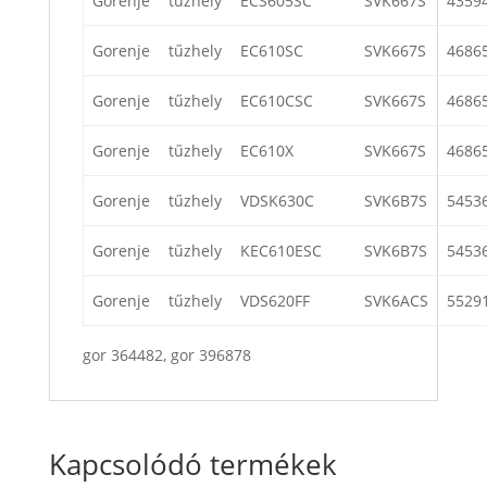
Gorenje
tűzhely
ECS605SC
SVK667S
4359
Gorenje
tűzhely
EC610SC
SVK667S
4686
Gorenje
tűzhely
EC610CSC
SVK667S
4686
Gorenje
tűzhely
EC610X
SVK667S
4686
Gorenje
tűzhely
VDSK630C
SVK6B7S
5453
Gorenje
tűzhely
KEC610ESC
SVK6B7S
5453
Gorenje
tűzhely
VDS620FF
SVK6ACS
5529
gor 364482, gor 396878
Kapcsolódó termékek