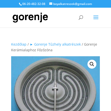
06-20-482-32-08
boyalkatreszek@gmail.com
Kezdőlap
/
► Gorenje Tűzhely alkatrészek
/ Gorenje
Kerámialaphoz Főzőzóna