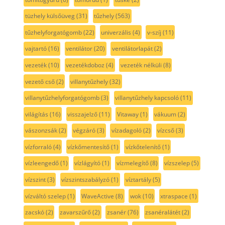
tüzhely külsőüveg
(31)
tűzhely
(563)
tűzhelyforgatógomb
(22)
univerzális
(4)
v-szíj
(11)
vajtartó
(16)
ventilátor
(20)
ventilátorlapát
(2)
vezeték
(10)
vezetékdoboz
(4)
vezeték nélküli
(8)
vezető cső
(2)
villanytűzhely
(32)
villanytűzhelyforgatógomb
(3)
villanytűzhely kapcsoló
(11)
világítás
(16)
visszajelző
(11)
Vitaway
(1)
vákuum
(2)
vászonzsák
(2)
végzáró
(3)
vízadagoló
(2)
vízcső
(3)
vízforraló
(4)
vízkőmentesítő
(1)
vízkőtelenítő
(1)
vízleengedő
(1)
vízlágyító
(1)
vízmelegítő
(8)
vízszelep
(5)
vízszint
(3)
vízszintszabályzó
(1)
víztartály
(5)
vízváltó szelep
(1)
WaveActive
(8)
wok
(10)
xtraspace
(1)
zacskó
(2)
zavarszűrő
(2)
zsanér
(76)
zsanéralátét
(2)