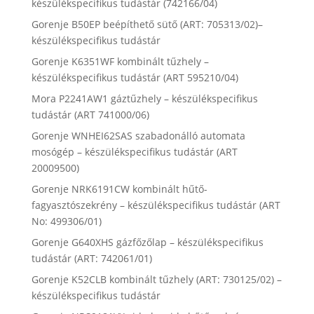
készülékspecifikus tudástár (742166/04)
Gorenje B50EP beépíthető sütő (ART: 705313/02)–
készülékspecifikus tudástár
Gorenje K6351WF kombinált tűzhely –
készülékspecifikus tudástár (ART 595210/04)
Mora P2241AW1 gáztűzhely – készülékspecifikus
tudástár (ART 741000/06)
Gorenje WNHEI62SAS szabadonálló automata
mosógép – készülékspecifikus tudástár (ART
20009500)
Gorenje NRK6191CW kombinált hűtő-
fagyasztószekrény – készülékspecifikus tudástár (ART
No: 499306/01)
Gorenje G640XHS gázfőzőlap – készülékspecifikus
tudástár (ART: 742061/01)
Gorenje K52CLB kombinált tűzhely (ART: 730125/02) –
készülékspecifikus tudástár