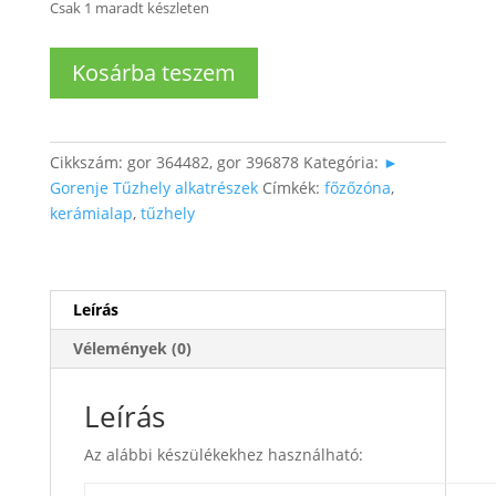
Csak 1 maradt készleten
Gorenje
Kosárba teszem
Kerámialaphoz
Főzőzóna
mennyiség
Cikkszám:
gor 364482, gor 396878
Kategória:
►
Gorenje Tűzhely alkatrészek
Címkék:
főzőzóna
,
kerámialap
,
tűzhely
Leírás
Vélemények (0)
Leírás
Az alábbi készülékekhez használható: