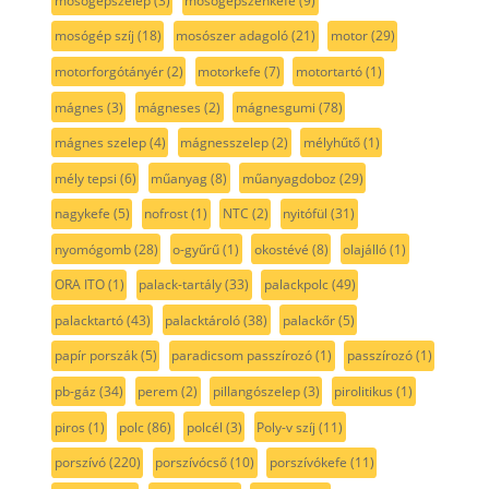
mosógépszelep
(3)
mosógépszénkefe
(9)
mosógép szíj
(18)
mosószer adagoló
(21)
motor
(29)
motorforgótányér
(2)
motorkefe
(7)
motortartó
(1)
mágnes
(3)
mágneses
(2)
mágnesgumi
(78)
mágnes szelep
(4)
mágnesszelep
(2)
mélyhűtő
(1)
mély tepsi
(6)
műanyag
(8)
műanyagdoboz
(29)
nagykefe
(5)
nofrost
(1)
NTC
(2)
nyitófül
(31)
nyomógomb
(28)
o-gyűrű
(1)
okostévé
(8)
olajálló
(1)
ORA ITO
(1)
palack-tartály
(33)
palackpolc
(49)
palacktartó
(43)
palacktároló
(38)
palackőr
(5)
papír porszák
(5)
paradicsom passzírozó
(1)
passzírozó
(1)
pb-gáz
(34)
perem
(2)
pillangószelep
(3)
pirolitikus
(1)
piros
(1)
polc
(86)
polcél
(3)
Poly-v szíj
(11)
porszívó
(220)
porszívócső
(10)
porszívókefe
(11)