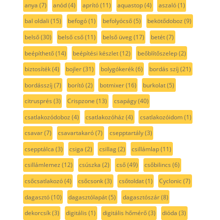
anya
(7)
anód
(4)
aprító
(11)
aquastop
(4)
aszaló
(1)
bal oldali
(15)
befogó
(1)
befolyócső
(5)
bekötődoboz
(9)
belső
(30)
belső cső
(11)
belső üveg
(17)
betét
(7)
beépíthető
(14)
beépítési készlet
(12)
beőblítőszelep
(2)
biztosíték
(4)
bojler
(31)
bolygókerék
(6)
bordás szíj
(21)
bordásszíj
(7)
borító
(2)
botmixer
(16)
burkolat
(5)
citrusprés
(3)
Crispzone
(13)
csapágy
(40)
csatlakozódoboz
(4)
csatlakozóház
(4)
csatlakozóidom
(1)
csavar
(7)
csavartakaró
(7)
csepptartály
(3)
csepptálca
(3)
csiga
(2)
csillag
(2)
csillámlap
(11)
csillámlemez
(12)
csúszka
(2)
cső
(49)
csőbilincs
(6)
csőcsatlakozó
(4)
csőcsonk
(3)
csőtoldat
(1)
Cyclonic
(7)
dagasztó
(10)
dagasztólapát
(5)
dagasztószár
(8)
dekorcsík
(3)
digitális
(1)
digitális hőmérő
(3)
dióda
(3)