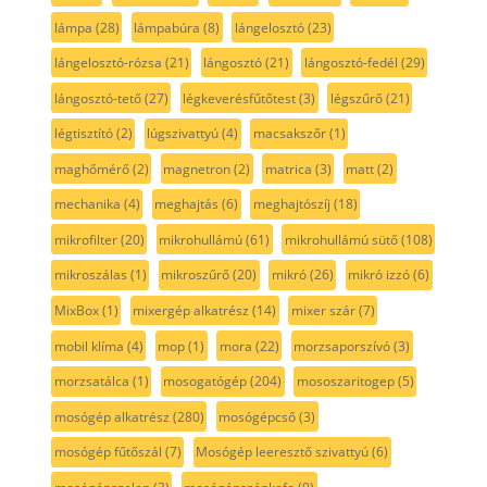
lámpa
(28)
lámpabúra
(8)
lángelosztó
(23)
lángelosztó-rózsa
(21)
lángosztó
(21)
lángosztó-fedél
(29)
lángosztó-tető
(27)
légkeverésfűtőtest
(3)
légszűrő
(21)
légtisztító
(2)
lúgszivattyú
(4)
macsakszőr
(1)
maghőmérő
(2)
magnetron
(2)
matrica
(3)
matt
(2)
mechanika
(4)
meghajtás
(6)
meghajtószíj
(18)
mikrofilter
(20)
mikrohullámú
(61)
mikrohullámú sütő
(108)
mikroszálas
(1)
mikroszűrő
(20)
mikró
(26)
mikró izzó
(6)
MixBox
(1)
mixergép alkatrész
(14)
mixer szár
(7)
mobil klíma
(4)
mop
(1)
mora
(22)
morzsaporszívó
(3)
morzsatálca
(1)
mosogatógép
(204)
mososzaritogep
(5)
mosógép alkatrész
(280)
mosógépcső
(3)
mosógép fűtőszál
(7)
Mosógép leeresztő szivattyú
(6)