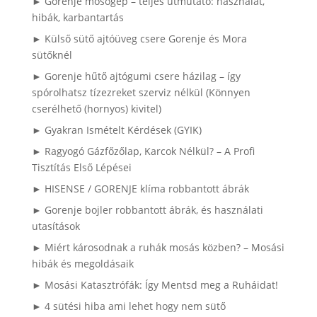
► Gorenje mosógép – teljes útmutató: használat,
hibák, karbantartás
► Külső sütő ajtóüveg csere Gorenje és Mora
sütőknél
► Gorenje hűtő ajtógumi csere házilag – így
spórolhatsz tízezreket szerviz nélkül (Könnyen
cserélhető (hornyos) kivitel)
► Gyakran Ismételt Kérdések (GYIK)
► Ragyogó Gázfőzőlap, Karcok Nélkül? – A Profi
Tisztítás Első Lépései
► HISENSE / GORENJE klíma robbantott ábrák
► Gorenje bojler robbantott ábrák, és használati
utasítások
► Miért károsodnak a ruhák mosás közben? – Mosási
hibák és megoldásaik
► Mosási Katasztrófák: Így Mentsd meg a Ruháidat!
► 4 sütési hiba ami lehet hogy nem sütő