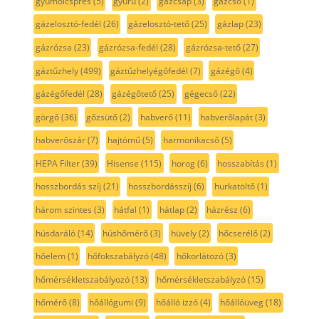
gyümölcsprés
(5)
gyűrű
(2)
gázcsap
(3)
gázcső
(1)
gázelosztó-fedél
(26)
gázelosztó-tető
(25)
gázlap
(23)
gázrózsa
(23)
gázrózsa-fedél
(28)
gázrózsa-tető
(27)
gáztűzhely
(499)
gáztűzhelyégőfedél
(7)
gázégő
(4)
gázégőfedél
(28)
gázégőtető
(25)
gégecső
(22)
görgő
(36)
gőzsütő
(2)
habverő
(11)
habverőlapát
(3)
habverőszár
(7)
hajtómű
(5)
harmonikacső
(5)
HEPA Filter
(39)
Hisense
(115)
horog
(6)
hosszabítás
(1)
hosszbordás szíj
(21)
hosszbordásszíj
(6)
hurkatöltő
(1)
három szintes
(3)
hátfal
(1)
hátlap
(2)
házrész
(6)
húsdaráló
(14)
húshőmérő
(3)
hüvely
(2)
hőcserélő
(2)
hőelem
(1)
hőfokszabályzó
(48)
hőkorlátozó
(3)
hőmérsékletszabályozó
(13)
hőmérsékletszabályzó
(15)
hőmérő
(8)
hőállógumi
(9)
hőálló izzó
(4)
hőállóüveg
(18)