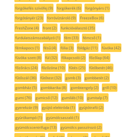
forgókefés szívófej
(9)
forgókerék
(6)
forgónyárs
(1)
forgótányér
(23)
forróvíztároló
(9)
FreezeBox
(6)
FreshZone
(4)
front
(2)
funkcióválasztó
(35)
furdulatszámszabályzó
(1)
fém
(33)
fémcső
(1)
fémkapocs
(1)
fésű
(4)
fólia
(3)
földgáz
(11)
fúvóka
(42)
fúvóka szett
(8)
fül
(32)
főkapcsoló
(2)
főzőlap
(64)
főzőrács
(24)
főzőzóna
(10)
fűtés
(25)
fűtőbetét
(46)
fűtőszál
(36)
fűtőtest
(32)
gomb
(3)
gombbetét
(2)
gombház
(5)
gombkarika
(8)
gombtengely
(2)
grill
(10)
gumi
(76)
gumicső
(12)
gumiláb
(10)
gumitalp
(7)
gyerekzár
(9)
gyújtó elektróda
(1)
gyújtótrafó
(2)
gyúrókampó
(1)
gyümölcsaszaló
(1)
gyümölcscentrifuga
(13)
gyümölcs passzírozó
(2)