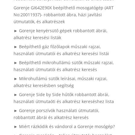
Gorenje GI642E90X beépíthető mosogatógép (ART
No:20011937)- robbantott ábra, házi javítási
útmutatók, és alkatrészek
► Gorenje kenyérsütő gépek robbantott ábrái,
alkatrész keresési listák
► Beépíthető gáz főzőlapok műszaki rajzai,
használati útmutatói és alkatrész keresési listái
► Beépíthető mikrohullámú sütők műszaki rajzai,
használati útmutatói és alkatrész keresés
► Mikrohullámú sütők leírásai, műszaki rajzai,
alkatrész keresésben segítség
► Gorenje Side by Side hűtők robbantott ábrái,
használati útmutaóti és alkatrész kereséshez lista
► Gorenje porszívók használati útmutatói,
robbantott ábrái és alkatrész keresés
► Miért rázkódik és vándorol a Gorenje mosógép?