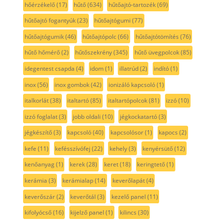
hőérzékelő
(17)
hűtő
(634)
hűtőajtó-tartozék
(69)
hűtőajtó fogantyúk
(23)
hűtőajtógumi
(77)
hűtőajtógumik
(46)
hűtőajtópolc
(66)
hűtőajtótömítés
(76)
hűtő hőmérő
(2)
hűtőszekrény
(345)
hűtő üvegpolcok
(85)
idegentest csapda
(4)
idom
(1)
illatrúd
(2)
indító
(1)
inox
(56)
inox gombok
(42)
ionizáló kapcsoló
(1)
italkorlát
(38)
italtartó
(85)
italtartópolcok
(81)
izzó
(10)
izzó foglalat
(3)
jobb oldali
(10)
jégkockatartó
(3)
jégkészítő
(3)
kapcsoló
(40)
kapcsolósor
(1)
kapocs
(2)
kefe
(11)
kefésszívófej
(22)
kehely
(3)
kenyérsütő
(12)
kenőanyag
(1)
kerek
(28)
keret
(18)
keringtető
(1)
kerámia
(3)
kerámialap
(14)
keverőlapát
(4)
keverőszár
(2)
keverőtál
(3)
kezelő panel
(11)
kifolyócső
(16)
kijelző panel
(1)
kilincs
(30)