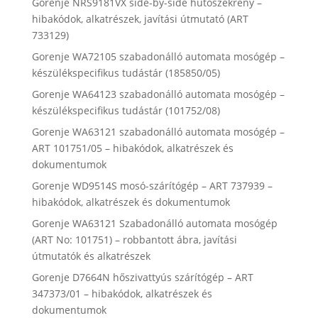
Gorenje NRS9181VX side-by-side hűtőszekrény –
hibakódok, alkatrészek, javítási útmutató (ART
733129)
Gorenje WA72105 szabadonálló automata mosógép –
készülékspecifikus tudástár (185850/05)
Gorenje WA64123 szabadonálló automata mosógép –
készülékspecifikus tudástár (101752/08)
Gorenje WA63121 szabadonálló automata mosógép –
ART 101751/05 – hibakódok, alkatrészek és
dokumentumok
Gorenje WD9514S mosó-szárítógép – ART 737939 –
hibakódok, alkatrészek és dokumentumok
Gorenje WA63121 Szabadonálló automata mosógép
(ART No: 101751) – robbantott ábra, javítási
útmutatók és alkatrészek
Gorenje D7664N hőszivattyús szárítógép – ART
347373/01 – hibakódok, alkatrészek és
dokumentumok