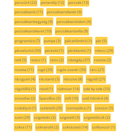
porszűrő
(22)
portartály
(12)
porzsák
(13)
porzsáktartó
(11)
porzsáktartóbetét
(9)
porzsáktartóegység
(9)
porzsáktartóidom
(9)
porzsáktartókeret
(10)
porzsáktartóvilla
(9)
programóra
(7)
pumpa
(3)
pálcahőmérő
(1)
pár
(5)
páraelszívó
(50)
párásító
(1)
párátlanító
(1)
rekesz
(29)
relé
(5)
retesz
(1)
retro
(2)
robotgép
(37)
rosetta
(2)
rozetta
(11)
rugó
(20)
rugós-zsanér
(33)
rács
(27)
rácsgumi
(4)
rácstartó
(3)
résszívó
(8)
rögzítő
(27)
rögzítőfül
(1)
rövid
(1)
rúdmixer
(14)
side by side
(53)
smoothie
(2)
SpaceBox
(5)
stift
(10)
sutő hőmérő
(4)
szabályzó
(1)
szeletelő
(20)
szennytálca
(1)
szenzor
(5)
szett
(29)
szigetelés
(2)
szigetelő
(3)
szigetelőcsík
(2)
szikra
(11)
szikratrafó
(2)
szikráztató
(14)
szilikonzsír
(1)