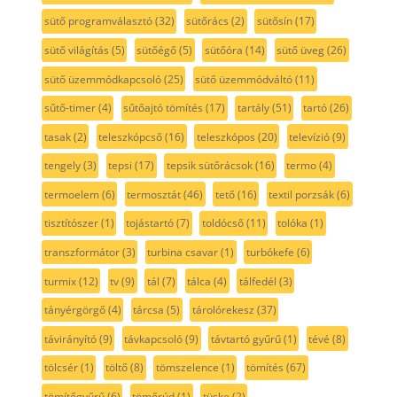
sütő programválasztó
(32)
sütőrács
(2)
sütősín
(17)
sütő világítás
(5)
sütőégő
(5)
sütőóra
(14)
sütő üveg
(26)
sütő üzemmódkapcsoló
(25)
sütő üzemmódváltó
(11)
sűtő-timer
(4)
sűtőajtó tömítés
(17)
tartály
(51)
tartó
(26)
tasak
(2)
teleszkópcső
(16)
teleszkópos
(20)
televízió
(9)
tengely
(3)
tepsi
(17)
tepsik sütőrácsok
(16)
termo
(4)
termoelem
(6)
termosztát
(46)
tető
(16)
textil porzsák
(6)
tisztítószer
(1)
tojástartó
(7)
toldócső
(11)
tolóka
(1)
transzformátor
(3)
turbina csavar
(1)
turbókefe
(6)
turmix
(12)
tv
(9)
tál
(7)
tálca
(4)
tálfedél
(3)
tányérgörgő
(4)
tárcsa
(5)
tárolórekesz
(37)
távirányító
(9)
távkapcsoló
(9)
távtartó gyűrű
(1)
tévé
(8)
tölcsér
(1)
töltő
(8)
tömszelence
(1)
tömítés
(67)
tömítőgyűrű
(6)
tömőrúd
(1)
tüske
(2)