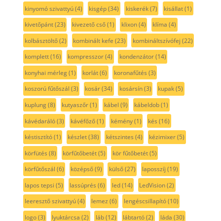
kinyomó szivattyú
(4)
kisgép
(34)
kiskerék
(7)
kisállat
(1)
kivetőpánt
(23)
kivezető cső
(1)
klixon
(4)
klíma
(4)
kolbásztöltő
(2)
kombinált kefe
(23)
kombináltszívófej
(22)
komplett
(16)
kompresszor
(4)
kondenzátor
(14)
konyhai mérleg
(1)
korlát
(6)
koronafűtés
(3)
koszorú fűtőszál
(3)
kosár
(34)
kosársín
(3)
kupak
(5)
kuplung
(8)
kutyaszőr
(1)
kábel
(9)
kábeldob
(1)
kávédaráló
(3)
kávéfőző
(1)
kémény
(1)
kés
(16)
késtisztító
(1)
készlet
(38)
kétszintes
(4)
kézimixer
(5)
körfütés
(8)
körfűtőbetét
(5)
kör fűtőbetét
(5)
körfűtőszál
(6)
középső
(9)
külső
(27)
laposszíj
(19)
lapos tepsi
(5)
lassúprés
(6)
led
(14)
LedVision
(2)
leeresztő szivattyú
(4)
lemez
(6)
lengéscsillapító
(10)
logo
(3)
lyuktárcsa
(2)
láb
(12)
lábtartó
(2)
láda
(30)