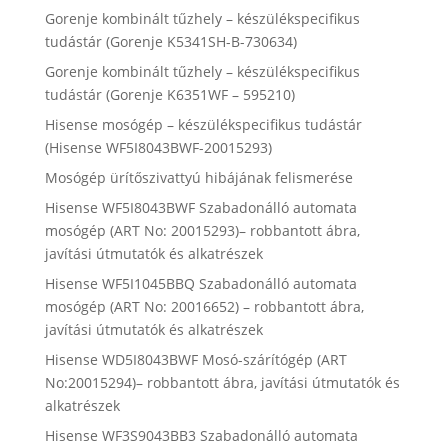
Gorenje kombinált tűzhely – készülékspecifikus
tudástár (Gorenje K5341SH-B-730634)
Gorenje kombinált tűzhely – készülékspecifikus
tudástár (Gorenje K6351WF – 595210)
Hisense mosógép – készülékspecifikus tudástár
(Hisense WF5I8043BWF-20015293)
Mosógép ürítőszivattyú hibájának felismerése
Hisense WF5I8043BWF Szabadonálló automata
mosógép (ART No: 20015293)– robbantott ábra,
javítási útmutatók és alkatrészek
Hisense WF5I1045BBQ Szabadonálló automata
mosógép (ART No: 20016652) – robbantott ábra,
javítási útmutatók és alkatrészek
Hisense WD5I8043BWF Mosó-szárítógép (ART
No:20015294)– robbantott ábra, javítási útmutatók és
alkatrészek
Hisense WF3S9043BB3 Szabadonálló automata