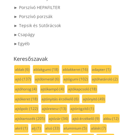
► Porszívó HEPAFILTER
► Porszívó porzsák
► Tepsik és Sütőrácsok
►Csapágy
►Egyéb
Keresőszavak
ablak
(6)
ablakgumi
(18)
ablakkeret
(16)
adapter
(1)
ajtó
(137)
ajtóbimetál
(6)
ajtógumi
(102)
ajtóhatároló
(2)
ajtóhorog
(4)
ajtókampó
(4)
ajtókapcsoló
(18)
ajtókeret
(18)
ajtónyitás érzékelő
(6)
ajtónyitó
(49)
ajtópolc
(122)
ajtóretesz
(13)
ajtórögzítő
(1)
ajtótartozék
(205)
ajtózár
(34)
ajtó érzékelő
(9)
akku
(12)
akril
(1)
alj
(1)
alsó
(33)
aluminium
(5)
alátét
(7)