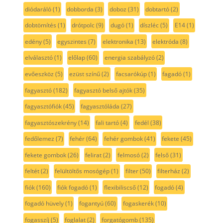
diódaráló
(1)
dobborda
(3)
doboz
(31)
dobtartó
(2)
dobtömítés
(1)
drótpolc
(9)
dugó
(1)
díszléc
(5)
E14
(1)
edény
(5)
egyszintes
(7)
elektronika
(13)
elektróda
(8)
elválasztó
(1)
előlap
(60)
energia szabályzó
(2)
evőeszköz
(5)
ezüst színű
(2)
facsarókúp
(1)
fagadó
(1)
fagyasztó
(182)
fagyasztó belső ajtók
(35)
fagyasztófiók
(45)
fagyasztóláda
(27)
fagyasztószekrény
(14)
fali tartó
(4)
fedél
(38)
fedőlemez
(7)
fehér
(64)
fehér gombok
(41)
fekete
(45)
fekete gombok
(26)
felirat
(2)
felmosó
(2)
felső
(31)
feltét
(2)
felültöltős mosógép
(1)
filter
(50)
filterház
(2)
fiók
(160)
fiók fogadó
(1)
flexibiliscső
(12)
fogadó
(4)
fogadó hüvely
(1)
fogantyú
(60)
fogaskerék
(10)
fogasszíj
(5)
foglalat
(2)
forgatógomb
(135)