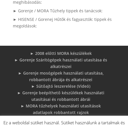
meghibásodás:
► Gorenje / MORA Tűzhely tippek és tanácsok:
► HISENSE / Gorenej Hűtők és fagyasztók: tippek és
megoldások:
► 2008 előtti MORA készülékek
► Gorenje Szárítógépek használati utasítása és
alkatrészei
► Gorenje mosógépek használati utasítása,
robbantott ábrája és alkatrészei
► Sütőajtó leszerelése (Videó)
► Gorenje beépíthető készülékek használati
utasításai és robbantott ábrái
► MORA tűzhelyek használati utasítások
adatlapok robbantott rajzok
► Gorenje Bojler Vízkő problémák és
Ez a weboldal sütiket használ. Sütiket használunk a tartalmak és
megoldások