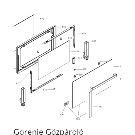
Gorenje Gőzpároló