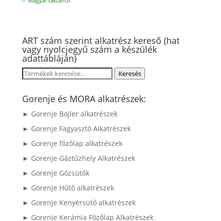
✅ Magyar raktárról
ART szám szerint alkatrész kereső (hat
vagy nyolcjegyű szám a készülék
adattábláján)
Keresés
Keresés
a
következőre:
Gorenje és MORA alkatrészek:
► Gorenje Bojler alkatrészek
► Gorenje Fagyasztó Alkatrészek
► Gorenje főzőlap alkatrészek
► Gorenje Gáztűzhely Alkatrészek
► Gorenje Gőzsütők
► Gorenje Hűtő alkatrészek
► Gorenje Kenyérsütő alkatrészek
► Gorenje Kerámia Főzőlap Alkatrészek