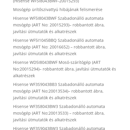
(Hisense WF5I8043BWF-20015293)
Mosógép ürítőszivattyú hibájának felismerése
Hisense WF5I8043BWF Szabadonálló automata
mosógép (ART No: 20015293)– robbantott ábra,
javítási útmutatók és alkatrészek
Hisense WF5I1045BBQ Szabadonálló automata
mosógép (ART No: 20016652) – robbantott ábra,
javítási útmutatók és alkatrészek
Hisense WD5I8043BWF Mosó-szárítógép (ART
No:20015294)– robbantott ábra, javítási útmutatók és
alkatrészek
Hisense WF3S9043BB3 Szabadonálló automata
mosógép (ART No:20013534)– robbantott ábra,
javítási útmutatók és alkatrészek
Hisense WF3S8043BW3 Szabadonálló automata
mosógép (ART No:20013533) – robbantott ábra,
javítási útmutatók és alkatrészek
Hisense WF3S9043BW3 Szabadonálló automata