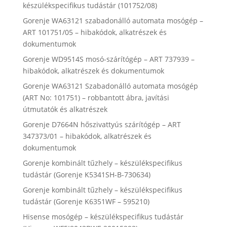
készülékspecifikus tudástár (101752/08)
Gorenje WA63121 szabadonálló automata mosógép –
ART 101751/05 – hibakódok, alkatrészek és
dokumentumok
Gorenje WD9514S mosó-szárítógép – ART 737939 –
hibakódok, alkatrészek és dokumentumok
Gorenje WA63121 Szabadonálló automata mosógép
(ART No: 101751) – robbantott ábra, javítási
útmutatók és alkatrészek
Gorenje D7664N hőszivattyús szárítógép – ART
347373/01 – hibakódok, alkatrészek és
dokumentumok
Gorenje kombinált tűzhely – készülékspecifikus
tudástár (Gorenje K5341SH-B-730634)
Gorenje kombinált tűzhely – készülékspecifikus
tudástár (Gorenje K6351WF – 595210)
Hisense mosógép – készülékspecifikus tudástár