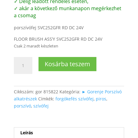
✓ Délig leadott rendelés esetén,
✓ akár a következő munkanapon megérkezhet
a csomag
porszívófej SVC252GFR RD DC 24V
FLOOR BRUSH ASS’Y SVC252GFR RD DC 24V
Csak 2 maradt készleten
Porszívó
Kosárba teszem
fej
G-
FORCE
FREE
Cikkszám:
gor 815822
Kategória:
► Gorenje Porszívó
piros
alkatrészek
Címkék:
forgókefés szívófej
,
piros
,
színben
porszívó
,
szívófej
mennyiség
Leírás