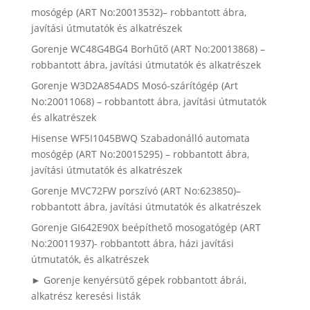
mosógép (ART No:20013532)– robbantott ábra,
javítási útmutatók és alkatrészek
Gorenje WC48G4BG4 Borhűtő (ART No:20013868) –
robbantott ábra, javítási útmutatók és alkatrészek
Gorenje W3D2A854ADS Mosó-szárítógép (Art
No:20011068) – robbantott ábra, javítási útmutatók
és alkatrészek
Hisense WF5I1045BWQ Szabadonálló automata
mosógép (ART No:20015295) – robbantott ábra,
javítási útmutatók és alkatrészek
Gorenje MVC72FW porszívó (ART No:623850)–
robbantott ábra, javítási útmutatók és alkatrészek
Gorenje GI642E90X beépíthető mosogatógép (ART
No:20011937)- robbantott ábra, házi javítási
útmutatók, és alkatrészek
► Gorenje kenyérsütő gépek robbantott ábrái,
alkatrész keresési listák