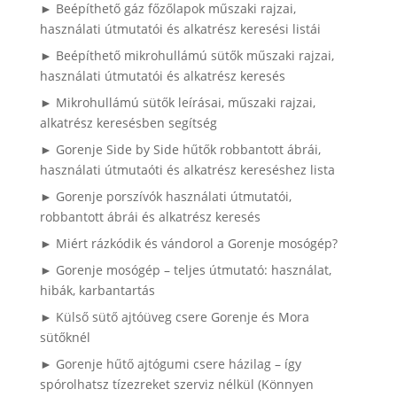
► Beépíthető gáz főzőlapok műszaki rajzai,
használati útmutatói és alkatrész keresési listái
► Beépíthető mikrohullámú sütők műszaki rajzai,
használati útmutatói és alkatrész keresés
► Mikrohullámú sütők leírásai, műszaki rajzai,
alkatrész keresésben segítség
► Gorenje Side by Side hűtők robbantott ábrái,
használati útmutaóti és alkatrész kereséshez lista
► Gorenje porszívók használati útmutatói,
robbantott ábrái és alkatrész keresés
► Miért rázkódik és vándorol a Gorenje mosógép?
► Gorenje mosógép – teljes útmutató: használat,
hibák, karbantartás
► Külső sütő ajtóüveg csere Gorenje és Mora
sütőknél
► Gorenje hűtő ajtógumi csere házilag – így
spórolhatsz tízezreket szerviz nélkül (Könnyen