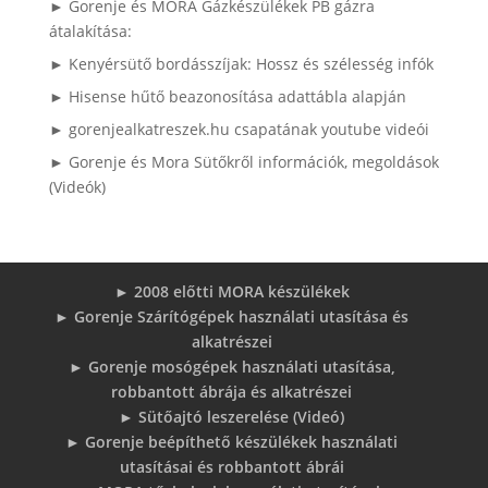
► Gorenje és MORA Gázkészülékek PB gázra
átalakítása:
► Kenyérsütő bordásszíjak: Hossz és szélesség infók
► Hisense hűtő beazonosítása adattábla alapján
► gorenjealkatreszek.hu csapatának youtube videói
► Gorenje és Mora Sütőkről információk, megoldások
(Videók)
► 2008 előtti MORA készülékek
► Gorenje Szárítógépek használati utasítása és
alkatrészei
► Gorenje mosógépek használati utasítása,
robbantott ábrája és alkatrészei
► Sütőajtó leszerelése (Videó)
► Gorenje beépíthető készülékek használati
utasításai és robbantott ábrái