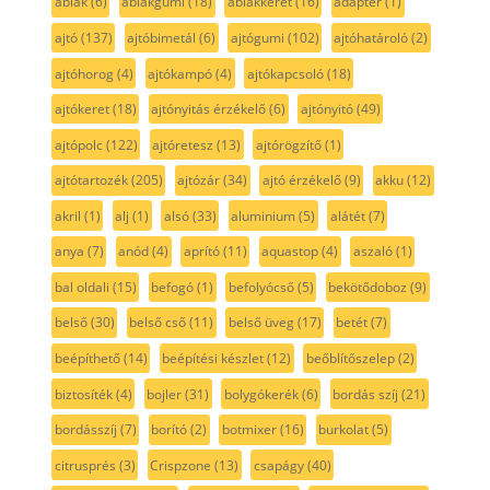
ablak
(6)
ablakgumi
(18)
ablakkeret
(16)
adapter
(1)
ajtó
(137)
ajtóbimetál
(6)
ajtógumi
(102)
ajtóhatároló
(2)
ajtóhorog
(4)
ajtókampó
(4)
ajtókapcsoló
(18)
ajtókeret
(18)
ajtónyitás érzékelő
(6)
ajtónyitó
(49)
ajtópolc
(122)
ajtóretesz
(13)
ajtórögzítő
(1)
ajtótartozék
(205)
ajtózár
(34)
ajtó érzékelő
(9)
akku
(12)
akril
(1)
alj
(1)
alsó
(33)
aluminium
(5)
alátét
(7)
anya
(7)
anód
(4)
aprító
(11)
aquastop
(4)
aszaló
(1)
bal oldali
(15)
befogó
(1)
befolyócső
(5)
bekötődoboz
(9)
belső
(30)
belső cső
(11)
belső üveg
(17)
betét
(7)
beépíthető
(14)
beépítési készlet
(12)
beőblítőszelep
(2)
biztosíték
(4)
bojler
(31)
bolygókerék
(6)
bordás szíj
(21)
bordásszíj
(7)
borító
(2)
botmixer
(16)
burkolat
(5)
citrusprés
(3)
Crispzone
(13)
csapágy
(40)