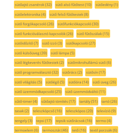
sütőajtó zsanérok
(32)
sütő alsó fűtőtest
(10)
sütőedény
(1)
sütőelektronika
(4)
sütő felső fűtőtestek
(8)
sütő forgókapcsoló
(26)
sütőfunkciókapcsoló
(30)
sütő funkcióválasztó kapcsolók
(26)
sütő fűtőszálak
(15)
sütőidőzítő
(7)
sütő izzó
(3)
sütőkapcsoló
(27)
sütő külsőüveg
(39)
sütő lámpa
(5)
sütő légkeverés fűtőtestek
(2)
sütőmikrohullámú sütő
(6)
sütő programválasztó
(32)
sütőrács
(2)
sütősín
(17)
sütő világítás
(5)
sütőégő
(5)
sütőóra
(14)
sütő üveg
(26)
sütő üzemmódkapcsoló
(25)
sütő üzemmódváltó
(11)
sűtő-timer
(4)
sűtőajtó tömítés
(17)
tartály
(51)
tartó
(26)
tasak
(2)
teleszkópcső
(16)
teleszkópos
(20)
televízió
(9)
tengely
(3)
tepsi
(17)
tepsik sütőrácsok
(16)
termo
(4)
termoelem
(6)
termosztát
(46)
tető
(16)
textil porzsák
(6)