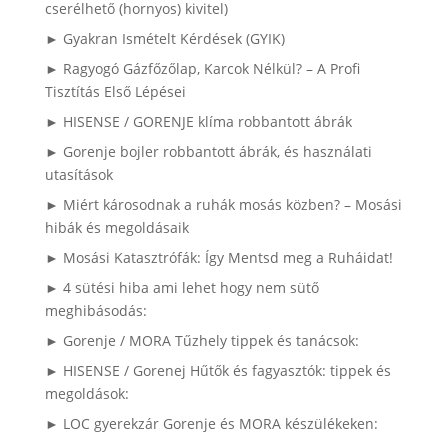
cserélhető (hornyos) kivitel)
► Gyakran Ismételt Kérdések (GYIK)
► Ragyogó Gázfőzőlap, Karcok Nélkül? – A Profi
Tisztítás Első Lépései
► HISENSE / GORENJE klíma robbantott ábrák
► Gorenje bojler robbantott ábrák, és használati
utasítások
► Miért károsodnak a ruhák mosás közben? – Mosási
hibák és megoldásaik
► Mosási Katasztrófák: Így Mentsd meg a Ruháidat!
► 4 sütési hiba ami lehet hogy nem sütő
meghibásodás:
► Gorenje / MORA Tűzhely tippek és tanácsok:
► HISENSE / Gorenej Hűtők és fagyasztók: tippek és
megoldások:
► LOC gyerekzár Gorenje és MORA készülékeken: