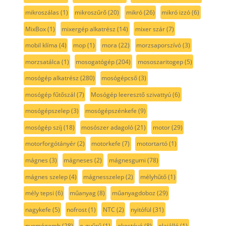
mikroszálas
(1)
mikroszűrő
(20)
mikró
(26)
mikró izzó
(6)
MixBox
(1)
mixergép alkatrész
(14)
mixer szár
(7)
mobil klíma
(4)
mop
(1)
mora
(22)
morzsaporszívó
(3)
morzsatálca
(1)
mosogatógép
(204)
mososzaritogep
(5)
mosógép alkatrész
(280)
mosógépcső
(3)
mosógép fűtőszál
(7)
Mosógép leeresztő szivattyú
(6)
mosógépszelep
(3)
mosógépszénkefe
(9)
mosógép szíj
(18)
mosószer adagoló
(21)
motor
(29)
motorforgótányér
(2)
motorkefe
(7)
motortartó
(1)
mágnes
(3)
mágneses
(2)
mágnesgumi
(78)
mágnes szelep
(4)
mágnesszelep
(2)
mélyhűtő
(1)
mély tepsi
(6)
műanyag
(8)
műanyagdoboz
(29)
nagykefe
(5)
nofrost
(1)
NTC
(2)
nyitófül
(31)
nyomógomb
(28)
o-gyűrű
(1)
okostévé
(8)
olajálló
(1)