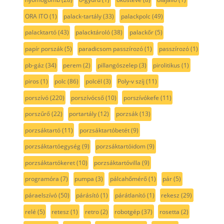
ORA ITO
(1)
palack-tartály
(33)
palackpolc
(49)
palacktartó
(43)
palacktároló
(38)
palackőr
(5)
papír porszák
(5)
paradicsom passzírozó
(1)
passzírozó
(1)
pb-gáz
(34)
perem
(2)
pillangószelep
(3)
pirolitikus
(1)
piros
(1)
polc
(86)
polcél
(3)
Poly-v szíj
(11)
porszívó
(220)
porszívócső
(10)
porszívókefe
(11)
porszűrő
(22)
portartály
(12)
porzsák
(13)
porzsáktartó
(11)
porzsáktartóbetét
(9)
porzsáktartóegység
(9)
porzsáktartóidom
(9)
porzsáktartókeret
(10)
porzsáktartóvilla
(9)
programóra
(7)
pumpa
(3)
pálcahőmérő
(1)
pár
(5)
páraelszívó
(50)
párásító
(1)
párátlanító
(1)
rekesz
(29)
relé
(5)
retesz
(1)
retro
(2)
robotgép
(37)
rosetta
(2)