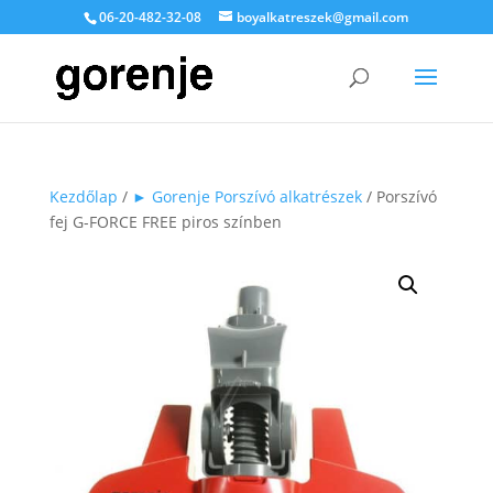
06-20-482-32-08
boyalkatreszek@gmail.com
Kezdőlap
/
► Gorenje Porszívó alkatrészek
/ Porszívó
fej G-FORCE FREE piros színben