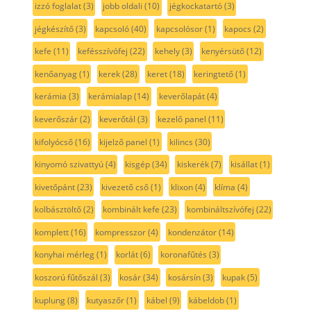
izzó foglalat
(3)
jobb oldali
(10)
jégkockatartó
(3)
jégkészítő
(3)
kapcsoló
(40)
kapcsolósor
(1)
kapocs
(2)
kefe
(11)
kefésszívófej
(22)
kehely
(3)
kenyérsütő
(12)
kenőanyag
(1)
kerek
(28)
keret
(18)
keringtető
(1)
kerámia
(3)
kerámialap
(14)
keverőlapát
(4)
keverőszár
(2)
keverőtál
(3)
kezelő panel
(11)
kifolyócső
(16)
kijelző panel
(1)
kilincs
(30)
kinyomó szivattyú
(4)
kisgép
(34)
kiskerék
(7)
kisállat
(1)
kivetőpánt
(23)
kivezető cső
(1)
klixon
(4)
klíma
(4)
kolbásztöltő
(2)
kombinált kefe
(23)
kombináltszívófej
(22)
komplett
(16)
kompresszor
(4)
kondenzátor
(14)
konyhai mérleg
(1)
korlát
(6)
koronafűtés
(3)
koszorú fűtőszál
(3)
kosár
(34)
kosársín
(3)
kupak
(5)
kuplung
(8)
kutyaszőr
(1)
kábel
(9)
kábeldob
(1)