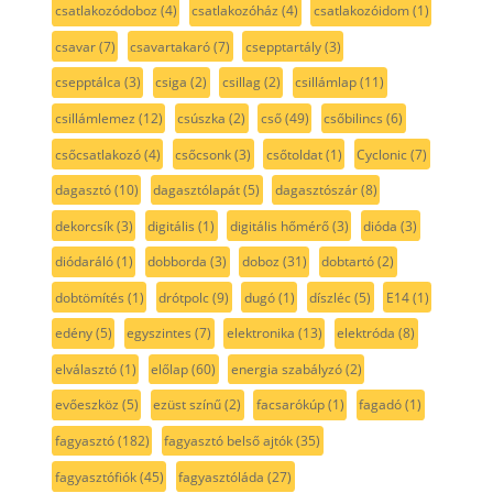
csatlakozódoboz
(4)
csatlakozóház
(4)
csatlakozóidom
(1)
csavar
(7)
csavartakaró
(7)
csepptartály
(3)
csepptálca
(3)
csiga
(2)
csillag
(2)
csillámlap
(11)
csillámlemez
(12)
csúszka
(2)
cső
(49)
csőbilincs
(6)
csőcsatlakozó
(4)
csőcsonk
(3)
csőtoldat
(1)
Cyclonic
(7)
dagasztó
(10)
dagasztólapát
(5)
dagasztószár
(8)
dekorcsík
(3)
digitális
(1)
digitális hőmérő
(3)
dióda
(3)
diódaráló
(1)
dobborda
(3)
doboz
(31)
dobtartó
(2)
dobtömítés
(1)
drótpolc
(9)
dugó
(1)
díszléc
(5)
E14
(1)
edény
(5)
egyszintes
(7)
elektronika
(13)
elektróda
(8)
elválasztó
(1)
előlap
(60)
energia szabályzó
(2)
evőeszköz
(5)
ezüst színű
(2)
facsarókúp
(1)
fagadó
(1)
fagyasztó
(182)
fagyasztó belső ajtók
(35)
fagyasztófiók
(45)
fagyasztóláda
(27)