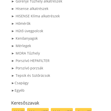
► Gorenje Tűzhely alkatrészek
► Hisense alkatrészek
► HISENSE Klíma alkatrészek
► Hőmérők
► Hűtő üvegpolcok
► Kenőanyagok
► Mérlegek
► MORA Tűzhely
► Porszívó HEPAFILTER
► Porszívó porzsák
► Tepsik és Sütőrácsok
►Csapágy
►Egyéb
Keresőszavak