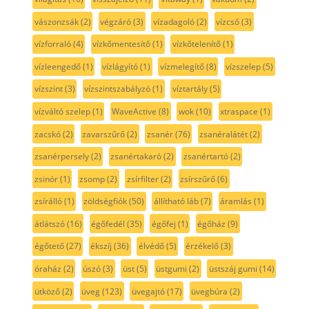
vászonzsák
(2)
végzáró
(3)
vízadagoló
(2)
vízcső
(3)
vízforraló
(4)
vízkőmentesítő
(1)
vízkőtelenítő
(1)
vízleengedő
(1)
vízlágyító
(1)
vízmelegítő
(8)
vízszelep
(5)
vízszint
(3)
vízszintszabályzó
(1)
víztartály
(5)
vízváltó szelep
(1)
WaveActive
(8)
wok
(10)
xtraspace
(1)
zacskó
(2)
zavarszűrő
(2)
zsanér
(76)
zsanéralátét
(2)
zsanérpersely
(2)
zsanértakaró
(2)
zsanértartó
(2)
zsinór
(1)
zsomp
(2)
zsírfilter
(2)
zsírszűrő
(6)
zsírálló
(1)
zöldségfiók
(50)
állítható láb
(7)
áramlás
(1)
átlátszó
(16)
égőfedél
(35)
égőfej
(1)
égőház
(9)
égőtető
(27)
ékszíj
(36)
élvédő
(5)
érzékelő
(3)
óraház
(2)
úszó
(3)
üst
(5)
üstgumi
(2)
üstszáj gumi
(14)
ütköző
(2)
üveg
(123)
üvegajtó
(17)
üvegbúra
(2)