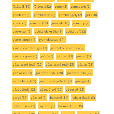
fűtőszál
(36)
fűtőtest
(32)
gomb
(3)
gombbetét
(2)
gombház
(5)
gombkarika
(8)
gombtengely
(2)
grill
(10)
gumi
(76)
gumicső
(12)
gumiláb
(10)
gumitalp
(7)
gyerekzár
(9)
gyújtó elektróda
(1)
gyújtótrafó
(2)
gyúrókampó
(1)
gyümölcsaszaló
(1)
gyümölcscentrifuga
(13)
gyümölcs passzírozó
(2)
gyümölcsprés
(5)
gyűrű
(2)
gázcsap
(3)
gázcső
(1)
gázelosztó-fedél
(26)
gázelosztó-tető
(25)
gázlap
(23)
gázrózsa
(23)
gázrózsa-fedél
(28)
gázrózsa-tető
(27)
gáztűzhely
(499)
gáztűzhelyégőfedél
(7)
gázégő
(4)
gázégőfedél
(28)
gázégőtető
(25)
gégecső
(22)
görgő
(36)
gőzsütő
(2)
habverő
(11)
habverőlapát
(3)
habverőszár
(7)
hajtómű
(5)
harmonikacső
(5)