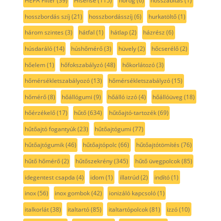
HEPA Filter
(39)
Hisense
(115)
horog
(6)
hosszabítás
(1)
hosszbordás szíj
(21)
hosszbordásszíj
(6)
hurkatöltő
(1)
három szintes
(3)
hátfal
(1)
hátlap
(2)
házrész
(6)
húsdaráló
(14)
húshőmérő
(3)
hüvely
(2)
hőcserélő
(2)
hőelem
(1)
hőfokszabályzó
(48)
hőkorlátozó
(3)
hőmérsékletszabályozó
(13)
hőmérsékletszabályzó
(15)
hőmérő
(8)
hőállógumi
(9)
hőálló izzó
(4)
hőállóüveg
(18)
hőérzékelő
(17)
hűtő
(634)
hűtőajtó-tartozék
(69)
hűtőajtó fogantyúk
(23)
hűtőajtógumi
(77)
hűtőajtógumik
(46)
hűtőajtópolc
(66)
hűtőajtótömítés
(76)
hűtő hőmérő
(2)
hűtőszekrény
(345)
hűtő üvegpolcok
(85)
idegentest csapda
(4)
idom
(1)
illatrúd
(2)
indító
(1)
inox
(56)
inox gombok
(42)
ionizáló kapcsoló
(1)
italkorlát
(38)
italtartó
(85)
italtartópolcok
(81)
izzó
(10)