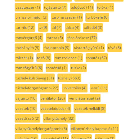
tisztítószer
(1)
tojástartó
(7)
toldócső
(11)
tolóka
(1)
transzformátor
(3)
turbina csavar
(1)
turbókefe
(6)
turmix
(12)
tv
(9)
tál
(7)
tálca
(4)
tálfedél
(3)
tányérgörgő
(4)
tárcsa
(5)
tárolórekesz
(37)
távirányító
(9)
távkapcsoló
(9)
távtartó gyűrű
(1)
tévé
(8)
tölcsér
(1)
töltő
(8)
tömszelence
(1)
tömítés
(67)
tömítőgyűrű
(6)
tömőrúd
(1)
tüske
(2)
tüzhely külsőüveg
(31)
tűzhely
(563)
tűzhelyforgatógomb
(22)
univerzális
(4)
v-szíj
(11)
vajtartó
(16)
ventilátor
(20)
ventilátorlapát
(2)
vezeték
(10)
vezetékdoboz
(4)
vezeték nélküli
(8)
vezető cső
(2)
villanytűzhely
(32)
villanytűzhelyforgatógomb
(3)
villanytűzhely kapcsoló
(11)
világítás
(16)
visszajelző
(11)
Vitaway
(1)
vákuum
(2)