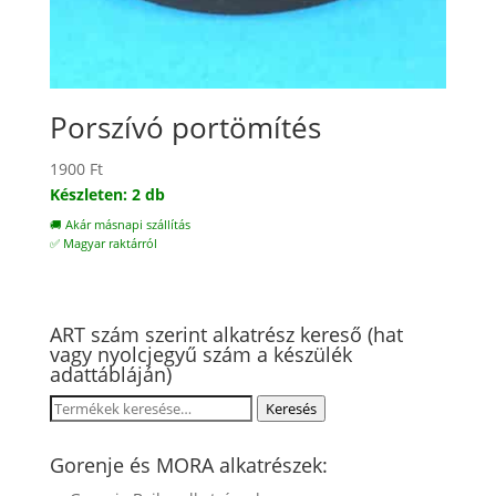
Porszívó portömítés
1900
Ft
Készleten: 2 db
🚚 Akár másnapi szállítás
✅ Magyar raktárról
ART szám szerint alkatrész kereső (hat
vagy nyolcjegyű szám a készülék
adattábláján)
Keresés
Keresés
a
következőre:
Gorenje és MORA alkatrészek: