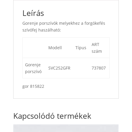
Leírás
Gorenje porszívók melyekhez a forgókefés
szívófej haszálható:
ART
Modell
Típus
szám
Gorenje
SVC252GFR
737807
porszívó
gor 815822
Kapcsolódó termékek