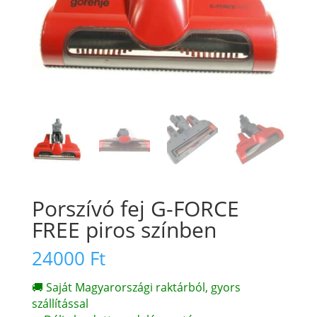
Porszívó fej G-FORCE
FREE piros színben
24000
Ft
🚚 Saját Magyarországi raktárból, gyors
szállítással