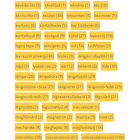
kávédaráló
(3)
kávéfőző
(1)
kémény
(1)
kés
(16)
késtisztító
(1)
készlet
(38)
kétszintes
(4)
kézimixer
(5)
körfütés
(8)
körfűtőbetét
(5)
kör fűtőbetét
(5)
körfűtőszál
(6)
középső
(9)
külső
(27)
laposszíj
(19)
lapos tepsi
(5)
lassúprés
(6)
led
(14)
LedVision
(2)
leeresztő szivattyú
(4)
lemez
(6)
lengéscsillapító
(10)
logo
(3)
lyuktárcsa
(2)
láb
(12)
lábtartó
(2)
láda
(30)
lámpa
(28)
lámpabúra
(8)
lángelosztó
(23)
lángelosztó-rózsa
(21)
lángosztó
(21)
lángosztó-fedél
(29)
lángosztó-tető
(27)
légkeverésfűtőtest
(3)
légszűrő
(21)
légtisztító
(2)
lúgszivattyú
(4)
macsakszőr
(1)
maghőmérő
(2)
magnetron
(2)
matrica
(3)
matt
(2)
mechanika
(4)
meghajtás
(6)
meghajtószíj
(18)
mikrofilter
(20)
mikrohullámú
(61)
mikrohullámú sütő
(108)