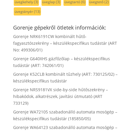
üvegkehely
(3)
üveglap
(3)
üvegtartó
(6)
üvegtető
(2)
üvegtányér
(13)
Gorenje gépekről ötletek információk:
Gorenje NRK6191CW kombinált hűtő-
fagyasztószekrény – készülékspecifikus tudástár (ART
No: 499306/01)
Gorenje G640XHS gázfőzőlap – készülékspecifikus
tudástár (ART: 742061/01)
Gorenje K52CLB kombinált tűzhely (ART: 730125/02) –
készülékspecifikus tudástár
Gorenje NRS9181VX side-by-side hűtőszekrény –
hibakódok, alkatrészek, javítási útmutató (ART
733129)
Gorenje WA72105 szabadonálló automata mosógép –
készülékspecifikus tudástár (185850/05)
Gorenje WA64123 szabadonálló automata mosógép –