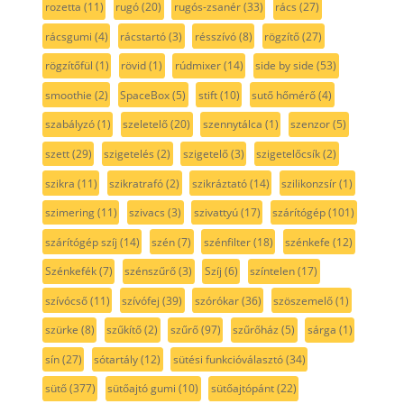
rozetta
(11)
rugó
(20)
rugós-zsanér
(33)
rács
(27)
rácsgumi
(4)
rácstartó
(3)
résszívó
(8)
rögzítő
(27)
rögzítőfül
(1)
rövid
(1)
rúdmixer
(14)
side by side
(53)
smoothie
(2)
SpaceBox
(5)
stift
(10)
sutő hőmérő
(4)
szabályzó
(1)
szeletelő
(20)
szennytálca
(1)
szenzor
(5)
szett
(29)
szigetelés
(2)
szigetelő
(3)
szigetelőcsík
(2)
szikra
(11)
szikratrafó
(2)
szikráztató
(14)
szilikonzsír
(1)
szimering
(11)
szivacs
(3)
szivattyú
(17)
szárítógép
(101)
szárítógép szíj
(14)
szén
(7)
szénfilter
(18)
szénkefe
(12)
Szénkefék
(7)
szénszűrő
(3)
Szíj
(6)
színtelen
(17)
szívócső
(11)
szívófej
(39)
szórókar
(36)
szöszemelő
(1)
szürke
(8)
szűkítő
(2)
szűrő
(97)
szűrőház
(5)
sárga
(1)
sín
(27)
sótartály
(12)
sütési funkcióválasztó
(34)
sütő
(377)
sütőajtó gumi
(10)
sütőajtópánt
(22)