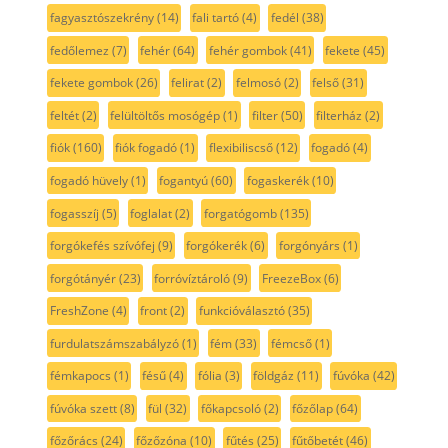
fagyasztószekrény
(14)
fali tartó
(4)
fedél
(38)
fedőlemez
(7)
fehér
(64)
fehér gombok
(41)
fekete
(45)
fekete gombok
(26)
felirat
(2)
felmosó
(2)
felső
(31)
feltét
(2)
felültöltős mosógép
(1)
filter
(50)
filterház
(2)
fiók
(160)
fiók fogadó
(1)
flexibiliscső
(12)
fogadó
(4)
fogadó hüvely
(1)
fogantyú
(60)
fogaskerék
(10)
fogasszíj
(5)
foglalat
(2)
forgatógomb
(135)
forgókefés szívófej
(9)
forgókerék
(6)
forgónyárs
(1)
forgótányér
(23)
forróvíztároló
(9)
FreezeBox
(6)
FreshZone
(4)
front
(2)
funkcióválasztó
(35)
furdulatszámszabályzó
(1)
fém
(33)
fémcső
(1)
fémkapocs
(1)
fésű
(4)
fólia
(3)
földgáz
(11)
fúvóka
(42)
fúvóka szett
(8)
fül
(32)
főkapcsoló
(2)
főzőlap
(64)
főzőrács
(24)
főzőzóna
(10)
fűtés
(25)
fűtőbetét
(46)