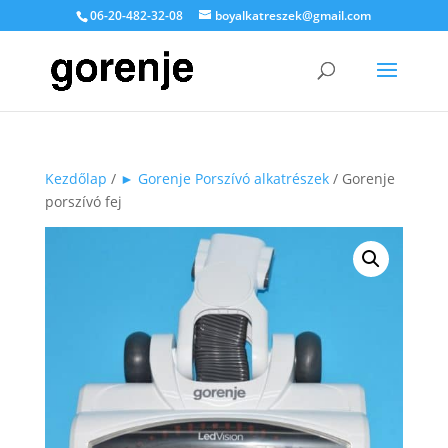
06-20-482-32-08
boyalkatreszek@gmail.com
Kezdőlap
/
► Gorenje Porszívó alkatrészek
/ Gorenje
porszívó fej