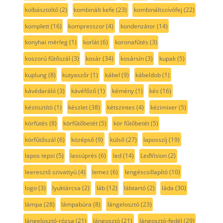
kolbásztöltő
(2)
kombinált kefe
(23)
kombináltszívófej
(22)
komplett
(16)
kompresszor
(4)
kondenzátor
(14)
konyhai mérleg
(1)
korlát
(6)
koronafűtés
(3)
koszorú fűtőszál
(3)
kosár
(34)
kosársín
(3)
kupak
(5)
kuplung
(8)
kutyaszőr
(1)
kábel
(9)
kábeldob
(1)
kávédaráló
(3)
kávéfőző
(1)
kémény
(1)
kés
(16)
késtisztító
(1)
készlet
(38)
kétszintes
(4)
kézimixer
(5)
körfütés
(8)
körfűtőbetét
(5)
kör fűtőbetét
(5)
körfűtőszál
(6)
középső
(9)
külső
(27)
laposszíj
(19)
lapos tepsi
(5)
lassúprés
(6)
led
(14)
LedVision
(2)
leeresztő szivattyú
(4)
lemez
(6)
lengéscsillapító
(10)
logo
(3)
lyuktárcsa
(2)
láb
(12)
lábtartó
(2)
láda
(30)
lámpa
(28)
lámpabúra
(8)
lángelosztó
(23)
lángelosztó-rózsa
(21)
lángosztó
(21)
lángosztó-fedél
(29)