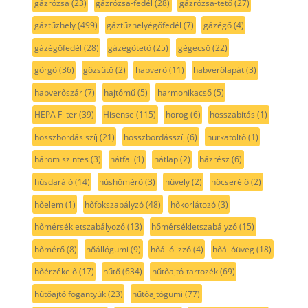
gázrózsa
(23)
gázrózsa-fedél
(28)
gázrózsa-tető
(27)
gáztűzhely
(499)
gáztűzhelyégőfedél
(7)
gázégő
(4)
gázégőfedél
(28)
gázégőtető
(25)
gégecső
(22)
görgő
(36)
gőzsütő
(2)
habverő
(11)
habverőlapát
(3)
habverőszár
(7)
hajtómű
(5)
harmonikacső
(5)
HEPA Filter
(39)
Hisense
(115)
horog
(6)
hosszabítás
(1)
hosszbordás szíj
(21)
hosszbordásszíj
(6)
hurkatöltő
(1)
három szintes
(3)
hátfal
(1)
hátlap
(2)
házrész
(6)
húsdaráló
(14)
húshőmérő
(3)
hüvely
(2)
hőcserélő
(2)
hőelem
(1)
hőfokszabályzó
(48)
hőkorlátozó
(3)
hőmérsékletszabályozó
(13)
hőmérsékletszabályzó
(15)
hőmérő
(8)
hőállógumi
(9)
hőálló izzó
(4)
hőállóüveg
(18)
hőérzékelő
(17)
hűtő
(634)
hűtőajtó-tartozék
(69)
hűtőajtó fogantyúk
(23)
hűtőajtógumi
(77)