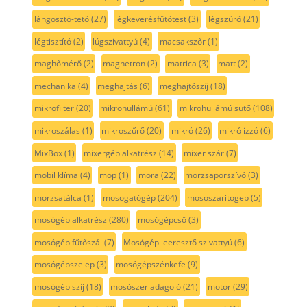
lángosztó-tető
(27)
légkeverésfűtőtest
(3)
légszűrő
(21)
légtisztító
(2)
lúgszivattyú
(4)
macsakszőr
(1)
maghőmérő
(2)
magnetron
(2)
matrica
(3)
matt
(2)
mechanika
(4)
meghajtás
(6)
meghajtószíj
(18)
mikrofilter
(20)
mikrohullámú
(61)
mikrohullámú sütő
(108)
mikroszálas
(1)
mikroszűrő
(20)
mikró
(26)
mikró izzó
(6)
MixBox
(1)
mixergép alkatrész
(14)
mixer szár
(7)
mobil klíma
(4)
mop
(1)
mora
(22)
morzsaporszívó
(3)
morzsatálca
(1)
mosogatógép
(204)
mososzaritogep
(5)
mosógép alkatrész
(280)
mosógépcső
(3)
mosógép fűtőszál
(7)
Mosógép leeresztő szivattyú
(6)
mosógépszelep
(3)
mosógépszénkefe
(9)
mosógép szíj
(18)
mosószer adagoló
(21)
motor
(29)