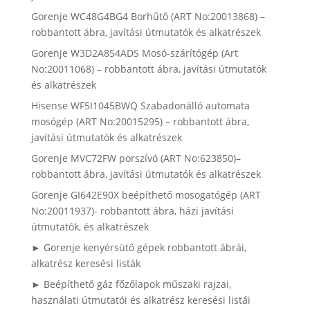
Gorenje WC48G4BG4 Borhűtő (ART No:20013868) –
robbantott ábra, javítási útmutatók és alkatrészek
Gorenje W3D2A854ADS Mosó-szárítógép (Art
No:20011068) – robbantott ábra, javítási útmutatók
és alkatrészek
Hisense WF5I1045BWQ Szabadonálló automata
mosógép (ART No:20015295) – robbantott ábra,
javítási útmutatók és alkatrészek
Gorenje MVC72FW porszívó (ART No:623850)–
robbantott ábra, javítási útmutatók és alkatrészek
Gorenje GI642E90X beépíthető mosogatógép (ART
No:20011937)- robbantott ábra, házi javítási
útmutatók, és alkatrészek
► Gorenje kenyérsütő gépek robbantott ábrái,
alkatrész keresési listák
► Beépíthető gáz főzőlapok műszaki rajzai,
használati útmutatói és alkatrész keresési listái