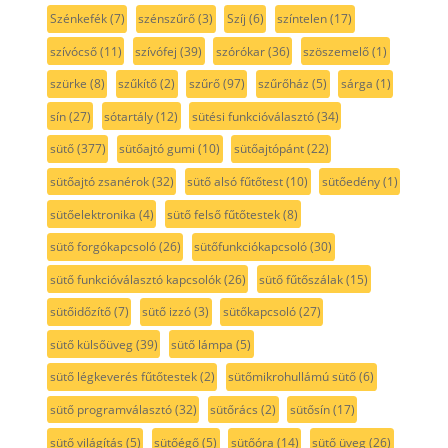
Szénkefék
(7)
szénszűrő
(3)
Szíj
(6)
színtelen
(17)
szívócső
(11)
szívófej
(39)
szórókar
(36)
szöszemelő
(1)
szürke
(8)
szűkítő
(2)
szűrő
(97)
szűrőház
(5)
sárga
(1)
sín
(27)
sótartály
(12)
sütési funkcióválasztó
(34)
sütő
(377)
sütőajtó gumi
(10)
sütőajtópánt
(22)
sütőajtó zsanérok
(32)
sütő alsó fűtőtest
(10)
sütőedény
(1)
sütőelektronika
(4)
sütő felső fűtőtestek
(8)
sütő forgókapcsoló
(26)
sütőfunkciókapcsoló
(30)
sütő funkcióválasztó kapcsolók
(26)
sütő fűtőszálak
(15)
sütőidőzítő
(7)
sütő izzó
(3)
sütőkapcsoló
(27)
sütő külsőüveg
(39)
sütő lámpa
(5)
sütő légkeverés fűtőtestek
(2)
sütőmikrohullámú sütő
(6)
sütő programválasztó
(32)
sütőrács
(2)
sütősín
(17)
sütő világítás
(5)
sütőégő
(5)
sütőóra
(14)
sütő üveg
(26)