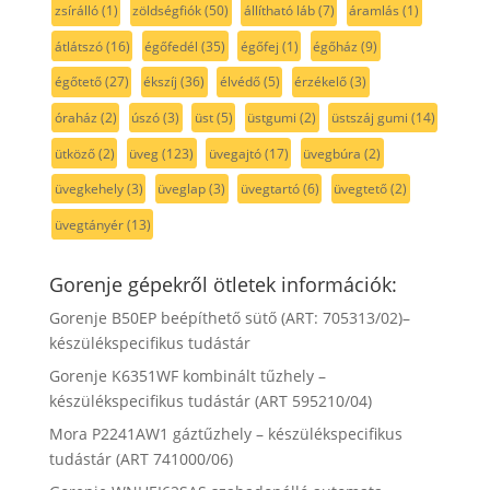
zsírálló
(1)
zöldségfiók
(50)
állítható láb
(7)
áramlás
(1)
átlátszó
(16)
égőfedél
(35)
égőfej
(1)
égőház
(9)
égőtető
(27)
ékszíj
(36)
élvédő
(5)
érzékelő
(3)
óraház
(2)
úszó
(3)
üst
(5)
üstgumi
(2)
üstszáj gumi
(14)
ütköző
(2)
üveg
(123)
üvegajtó
(17)
üvegbúra
(2)
üvegkehely
(3)
üveglap
(3)
üvegtartó
(6)
üvegtető
(2)
üvegtányér
(13)
Gorenje gépekről ötletek információk:
Gorenje B50EP beépíthető sütő (ART: 705313/02)–
készülékspecifikus tudástár
Gorenje K6351WF kombinált tűzhely –
készülékspecifikus tudástár (ART 595210/04)
Mora P2241AW1 gáztűzhely – készülékspecifikus
tudástár (ART 741000/06)