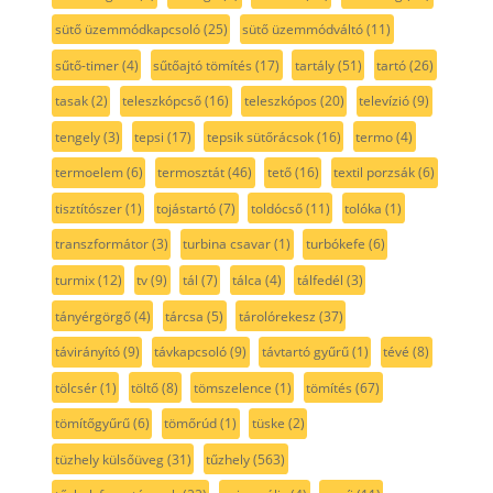
sütő üzemmódkapcsoló
(25)
sütő üzemmódváltó
(11)
sűtő-timer
(4)
sűtőajtó tömítés
(17)
tartály
(51)
tartó
(26)
tasak
(2)
teleszkópcső
(16)
teleszkópos
(20)
televízió
(9)
tengely
(3)
tepsi
(17)
tepsik sütőrácsok
(16)
termo
(4)
termoelem
(6)
termosztát
(46)
tető
(16)
textil porzsák
(6)
tisztítószer
(1)
tojástartó
(7)
toldócső
(11)
tolóka
(1)
transzformátor
(3)
turbina csavar
(1)
turbókefe
(6)
turmix
(12)
tv
(9)
tál
(7)
tálca
(4)
tálfedél
(3)
tányérgörgő
(4)
tárcsa
(5)
tárolórekesz
(37)
távirányító
(9)
távkapcsoló
(9)
távtartó gyűrű
(1)
tévé
(8)
tölcsér
(1)
töltő
(8)
tömszelence
(1)
tömítés
(67)
tömítőgyűrű
(6)
tömőrúd
(1)
tüske
(2)
tüzhely külsőüveg
(31)
tűzhely
(563)