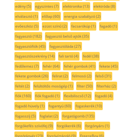
edény
(5)
egyszintes
(7)
elektronika
(13)
elektróda
(8)
elválasztó
(1)
előlap
(60)
energia szabályzó
(2)
evőeszköz
(5)
ezüst színű
(2)
facsarókúp
(1)
fagadó
(1)
fagyasztó
(182)
fagyasztó belső ajtók
(35)
fagyasztófiók
(45)
fagyasztóláda
(27)
fagyasztószekrény
(14)
fali tartó
(4)
fedél
(38)
fedőlemez
(7)
fehér
(64)
fehér gombok
(41)
fekete
(45)
fekete gombok
(26)
felirat
(2)
felmosó
(2)
felső
(31)
feltét
(2)
felültöltős mosógép
(1)
filter
(50)
filterház
(2)
fiók
(160)
fiók fogadó
(1)
flexibiliscső
(12)
fogadó
(4)
fogadó hüvely
(1)
fogantyú
(60)
fogaskerék
(10)
fogasszíj
(5)
foglalat
(2)
forgatógomb
(135)
forgókefés szívófej
(9)
forgókerék
(6)
forgónyárs
(1)
forgótányér
(23)
forróvíztároló
(9)
FreezeBox
(6)