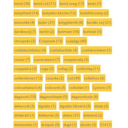
belső
(30)
belső cső
(11)
belső üveg
(17)
betét
(7)
beépíthető
(14)
beépítési készlet
(12)
beőblítőszelep
(2)
biztosíték
(4)
bojler
(31)
bolygókerék
(6)
bordás szíj
(21)
bordásszíj
(7)
borító
(2)
botmixer
(16)
burkolat
(5)
citrusprés
(3)
Crispzone
(13)
csapágy
(40)
csatlakozódoboz
(4)
csatlakozóház
(4)
csatlakozóidom
(1)
csavar
(7)
csavartakaró
(7)
csepptartály
(3)
csepptálca
(3)
csiga
(2)
csillag
(2)
csillámlap
(11)
csillámlemez
(12)
csúszka
(2)
cső
(49)
csőbilincs
(6)
csőcsatlakozó
(4)
csőcsonk
(3)
csőtoldat
(1)
Cyclonic
(7)
dagasztó
(10)
dagasztólapát
(5)
dagasztószár
(8)
dekorcsík
(3)
digitális
(1)
digitális hőmérő
(3)
dióda
(3)
diódaráló
(1)
dobborda
(3)
doboz
(31)
dobtartó
(2)
dobtömítés
(1)
drótpolc
(9)
dugó
(1)
díszléc
(5)
E14
(1)