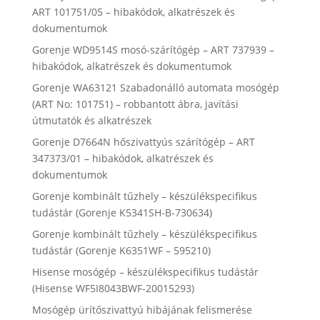
ART 101751/05 – hibakódok, alkatrészek és
dokumentumok
Gorenje WD9514S mosó-szárítógép – ART 737939 –
hibakódok, alkatrészek és dokumentumok
Gorenje WA63121 Szabadonálló automata mosógép
(ART No: 101751) – robbantott ábra, javítási
útmutatók és alkatrészek
Gorenje D7664N hőszivattyús szárítógép – ART
347373/01 – hibakódok, alkatrészek és
dokumentumok
Gorenje kombinált tűzhely – készülékspecifikus
tudástár (Gorenje K5341SH-B-730634)
Gorenje kombinált tűzhely – készülékspecifikus
tudástár (Gorenje K6351WF – 595210)
Hisense mosógép – készülékspecifikus tudástár
(Hisense WF5I8043BWF-20015293)
Mosógép ürítőszivattyú hibájának felismerése