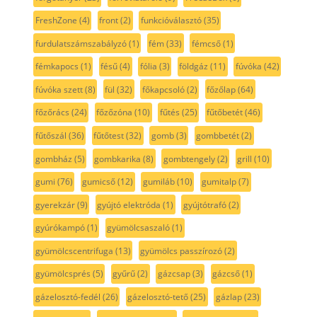
FreshZone
(4)
front
(2)
funkcióválasztó
(35)
furdulatszámszabályzó
(1)
fém
(33)
fémcső
(1)
fémkapocs
(1)
fésű
(4)
fólia
(3)
földgáz
(11)
fúvóka
(42)
fúvóka szett
(8)
fül
(32)
főkapcsoló
(2)
főzőlap
(64)
főzőrács
(24)
főzőzóna
(10)
fűtés
(25)
fűtőbetét
(46)
fűtőszál
(36)
fűtőtest
(32)
gomb
(3)
gombbetét
(2)
gombház
(5)
gombkarika
(8)
gombtengely
(2)
grill
(10)
gumi
(76)
gumicső
(12)
gumiláb
(10)
gumitalp
(7)
gyerekzár
(9)
gyújtó elektróda
(1)
gyújtótrafó
(2)
gyúrókampó
(1)
gyümölcsaszaló
(1)
gyümölcscentrifuga
(13)
gyümölcs passzírozó
(2)
gyümölcsprés
(5)
gyűrű
(2)
gázcsap
(3)
gázcső
(1)
gázelosztó-fedél
(26)
gázelosztó-tető
(25)
gázlap
(23)