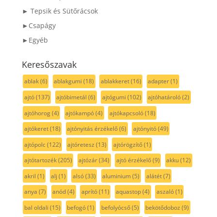
► Tepsik és Sütőrácsok
►Csapágy
►Egyéb
Keresőszavak
ablak
(6)
ablakgumi
(18)
ablakkeret
(16)
adapter
(1)
ajtó
(137)
ajtóbimetál
(6)
ajtógumi
(102)
ajtóhatároló
(2)
ajtóhorog
(4)
ajtókampó
(4)
ajtókapcsoló
(18)
ajtókeret
(18)
ajtónyitás érzékelő
(6)
ajtónyitó
(49)
ajtópolc
(122)
ajtóretesz
(13)
ajtórögzítő
(1)
ajtótartozék
(205)
ajtózár
(34)
ajtó érzékelő
(9)
akku
(12)
akril
(1)
alj
(1)
alsó
(33)
aluminium
(5)
alátét
(7)
anya
(7)
anód
(4)
aprító
(11)
aquastop
(4)
aszaló
(1)
bal oldali
(15)
befogó
(1)
befolyócső
(5)
bekötődoboz
(9)