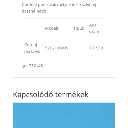
Gorenje porszívók melyekhez a szívófej
használható:
ART
Modell
Típus
szám
Gorenj
SVC219FMW
731959
porszívó
gor 782143
Kapcsolódó termékek