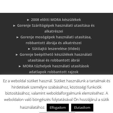
► 2008 előtti MORA készülékek
► Gorenje Szárítógépek használati utasítása és
alkatrészei
► Gorenje mosógépek használati utasítása,
robbantott ábrája és alkatrészei
► Sütőajtó leszerelése (Videó)
► Gorenje beépíthető készülékek használati
utasításai és robbantott ábrái
► MORA tűzhelyek használati utasítások
adatlapok robbantott rajzok
► Gorenje Bojler Vízkő problémák és
Ez a weboldal sütiket használ. Sütiket használunk a tartalmak és
megoldások
hirdetések személyre szabásához, közösségi funkciók
► 6 gyakori sütő hiba, és megoldások
biztosításához, valamint weboldalforgalmunk elemzéséhez. A
♦Gorenje Háztartásigépek adattábláiról:
weboldalon való böngészés folytatásával Ön hozzájárul a sütik
használatához.
Elfogadom
Elutasítom