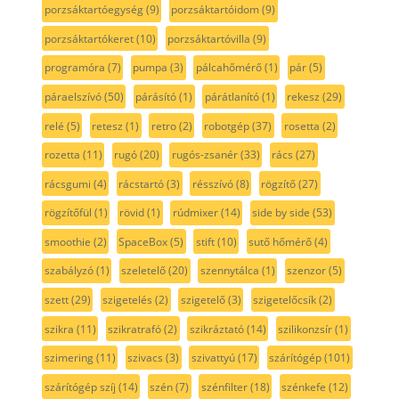
porzsáktartóegység
(9)
porzsáktartóidom
(9)
porzsáktartókeret
(10)
porzsáktartóvilla
(9)
programóra
(7)
pumpa
(3)
pálcahőmérő
(1)
pár
(5)
páraelszívó
(50)
párásító
(1)
párátlanító
(1)
rekesz
(29)
relé
(5)
retesz
(1)
retro
(2)
robotgép
(37)
rosetta
(2)
rozetta
(11)
rugó
(20)
rugós-zsanér
(33)
rács
(27)
rácsgumi
(4)
rácstartó
(3)
résszívó
(8)
rögzítő
(27)
rögzítőfül
(1)
rövid
(1)
rúdmixer
(14)
side by side
(53)
smoothie
(2)
SpaceBox
(5)
stift
(10)
sutő hőmérő
(4)
szabályzó
(1)
szeletelő
(20)
szennytálca
(1)
szenzor
(5)
szett
(29)
szigetelés
(2)
szigetelő
(3)
szigetelőcsík
(2)
szikra
(11)
szikratrafó
(2)
szikráztató
(14)
szilikonzsír
(1)
szimering
(11)
szivacs
(3)
szivattyú
(17)
szárítógép
(101)
szárítógép szíj
(14)
szén
(7)
szénfilter
(18)
szénkefe
(12)