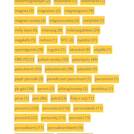
motorforgótányér
(2)
motorkefe
(7)
motortartó
(1)
mágnes
(3)
mágneses
(2)
mágnesgumi
(78)
mágnes szelep
(4)
mágnesszelep
(2)
mélyhűtő
(1)
mély tepsi
(6)
műanyag
(8)
műanyagdoboz
(29)
nagykefe
(5)
nofrost
(1)
NTC
(2)
nyitófül
(31)
nyomógomb
(28)
o-gyűrű
(1)
okostévé
(8)
olajálló
(1)
ORA ITO
(1)
palack-tartály
(33)
palackpolc
(49)
palacktartó
(43)
palacktároló
(38)
palackőr
(5)
papír porszák
(5)
paradicsom passzírozó
(1)
passzírozó
(1)
pb-gáz
(34)
perem
(2)
pillangószelep
(3)
pirolitikus
(1)
piros
(1)
polc
(86)
polcél
(3)
Poly-v szíj
(11)
porszívó
(220)
porszívócső
(10)
porszívókefe
(11)
porszűrő
(22)
portartály
(12)
porzsák
(13)
porzsáktartó
(11)
porzsáktartóbetét
(9)