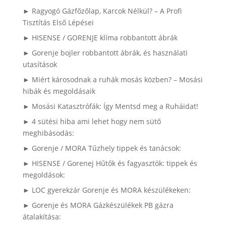
► Ragyogó Gázfőzőlap, Karcok Nélkül? – A Profi
Tisztítás Első Lépései
► HISENSE / GORENJE klíma robbantott ábrák
► Gorenje bojler robbantott ábrák, és használati
utasítások
► Miért károsodnak a ruhák mosás közben? – Mosási
hibák és megoldásaik
► Mosási Katasztrófák: Így Mentsd meg a Ruháidat!
► 4 sütési hiba ami lehet hogy nem sütő
meghibásodás:
► Gorenje / MORA Tűzhely tippek és tanácsok:
► HISENSE / Gorenej Hűtők és fagyasztók: tippek és
megoldások:
► LOC gyerekzár Gorenje és MORA készülékeken:
► Gorenje és MORA Gázkészülékek PB gázra
átalakítása: