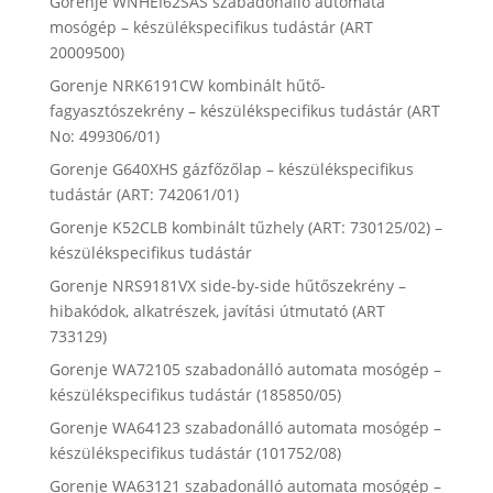
Gorenje WNHEI62SAS szabadonálló automata
mosógép – készülékspecifikus tudástár (ART
20009500)
Gorenje NRK6191CW kombinált hűtő-
fagyasztószekrény – készülékspecifikus tudástár (ART
No: 499306/01)
Gorenje G640XHS gázfőzőlap – készülékspecifikus
tudástár (ART: 742061/01)
Gorenje K52CLB kombinált tűzhely (ART: 730125/02) –
készülékspecifikus tudástár
Gorenje NRS9181VX side-by-side hűtőszekrény –
hibakódok, alkatrészek, javítási útmutató (ART
733129)
Gorenje WA72105 szabadonálló automata mosógép –
készülékspecifikus tudástár (185850/05)
Gorenje WA64123 szabadonálló automata mosógép –
készülékspecifikus tudástár (101752/08)
Gorenje WA63121 szabadonálló automata mosógép –