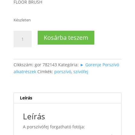
FLOOR BRUSH
Készleten
Gorenje
Kosárba teszem
porszívó
fej
mennyiség
Cikkszám:
gor 782143
Kategória:
► Gorenje Porszívó
alkatrészek
Címkék:
porszívó
,
szívófej
Leírás
Leírás
A porszívófej forgatható fotója: