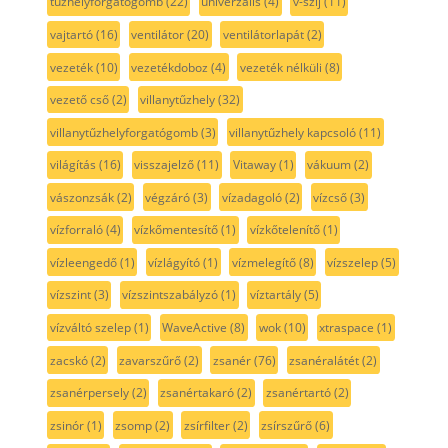
tűzhelyforgatógomb
(22)
univerzális
(4)
v-szíj
(11)
vajtartó
(16)
ventilátor
(20)
ventilátorlapát
(2)
vezeték
(10)
vezetékdoboz
(4)
vezeték nélküli
(8)
vezető cső
(2)
villanytűzhely
(32)
villanytűzhelyforgatógomb
(3)
villanytűzhely kapcsoló
(11)
világítás
(16)
visszajelző
(11)
Vitaway
(1)
vákuum
(2)
vászonzsák
(2)
végzáró
(3)
vízadagoló
(2)
vízcső
(3)
vízforraló
(4)
vízkőmentesítő
(1)
vízkőtelenítő
(1)
vízleengedő
(1)
vízlágyító
(1)
vízmelegítő
(8)
vízszelep
(5)
vízszint
(3)
vízszintszabályzó
(1)
víztartály
(5)
vízváltó szelep
(1)
WaveActive
(8)
wok
(10)
xtraspace
(1)
zacskó
(2)
zavarszűrő
(2)
zsanér
(76)
zsanéralátét
(2)
zsanérpersely
(2)
zsanértakaró
(2)
zsanértartó
(2)
zsinór
(1)
zsomp
(2)
zsírfilter
(2)
zsírszűrő
(6)