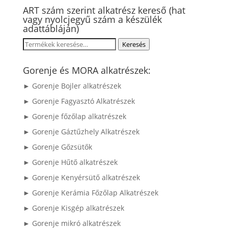
ART szám szerint alkatrész kereső (hat
vagy nyolcjegyű szám a készülék
adattábláján)
Keresés
Keresés
a
következőre:
Gorenje és MORA alkatrészek:
► Gorenje Bojler alkatrészek
► Gorenje Fagyasztó Alkatrészek
► Gorenje főzőlap alkatrészek
► Gorenje Gáztűzhely Alkatrészek
► Gorenje Gőzsütők
► Gorenje Hűtő alkatrészek
► Gorenje Kenyérsütő alkatrészek
► Gorenje Kerámia Főzőlap Alkatrészek
► Gorenje Kisgép alkatrészek
► Gorenje mikró alkatrészek