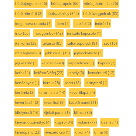
hűtőajtógumik
(46)
hűtőajtópolc
(66)
hűtőajtótömítés
(76)
hűtő hőmérő
(2)
hűtőszekrény
(345)
hűtő üvegpolcok
(85)
idegentest csapda
(4)
idom
(1)
illatrúd
(2)
indító
(1)
inox
(56)
inox gombok
(42)
ionizáló kapcsoló
(1)
italkorlát
(38)
italtartó
(85)
italtartópolcok
(81)
izzó
(10)
izzó foglalat
(3)
jobb oldali
(10)
jégkockatartó
(3)
jégkészítő
(3)
kapcsoló
(40)
kapcsolósor
(1)
kapocs
(2)
kefe
(11)
kefésszívófej
(22)
kehely
(3)
kenyérsütő
(12)
kenőanyag
(1)
kerek
(28)
keret
(18)
keringtető
(1)
kerámia
(3)
kerámialap
(14)
keverőlapát
(4)
keverőszár
(2)
keverőtál
(3)
kezelő panel
(11)
kifolyócső
(16)
kijelző panel
(1)
kilincs
(30)
kinyomó szivattyú
(4)
kisgép
(34)
kiskerék
(7)
kisállat
(1)
kivetőpánt
(23)
kivezető cső
(1)
klixon
(4)
klíma
(4)